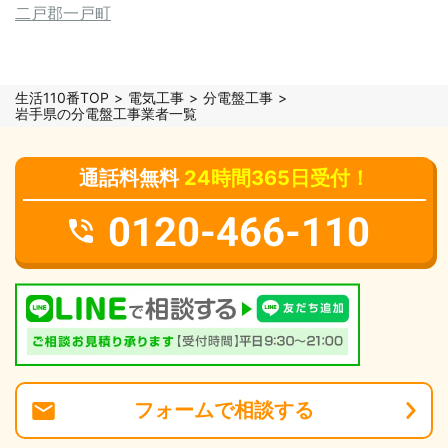
二戸郡一戸町
生活110番TOP
電気工事
分電盤工事
岩手県の分電盤工事業者一覧
通話料無料
24時間365日受付！
0120-466-110
フォーム
で
相談
する