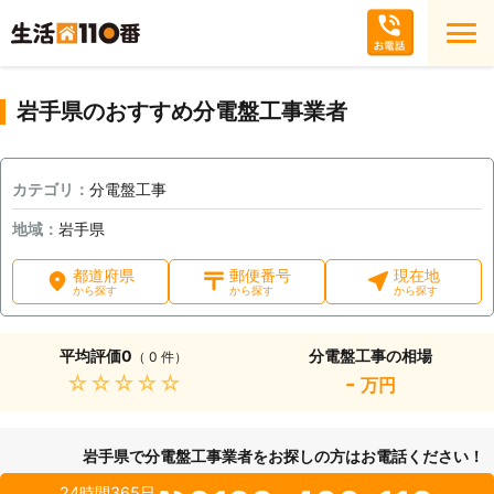
岩手県のおすすめ分電盤工事業者
カテゴリ：
分電盤工事
地域：
岩手県
都道府県
郵便番号
現在地
から探す
から探す
から探す
平均評価
0
分電盤工事の相場
（ 0 件）
★★★★★
-
万円
岩手県で分電盤工事業者をお探しの方はお電話ください！
24時間365日