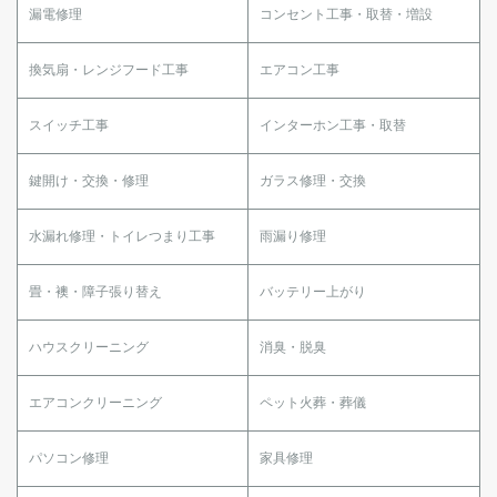
漏電修理
コンセント工事・取替・増設
換気扇・レンジフード工事
エアコン工事
スイッチ工事
インターホン工事・取替
鍵開け・交換・修理
ガラス修理・交換
水漏れ修理・トイレつまり工事
雨漏り修理
畳・襖・障子張り替え
バッテリー上がり
ハウスクリーニング
消臭・脱臭
エアコンクリーニング
ペット火葬・葬儀
パソコン修理
家具修理