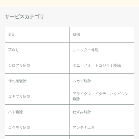
サービスカテゴリ
剪定
伐採
草刈り
シャッター修理
シロアリ駆除
ダニ・ノミ・トコジラミ駆除
蜂の巣駆除
ムカデ駆除
アライグマ・イタチ・ハクビシン
ゴキブリ駆除
駆除
ハト駆除
ねずみ駆除
コウモリ駆除
アンテナ工事