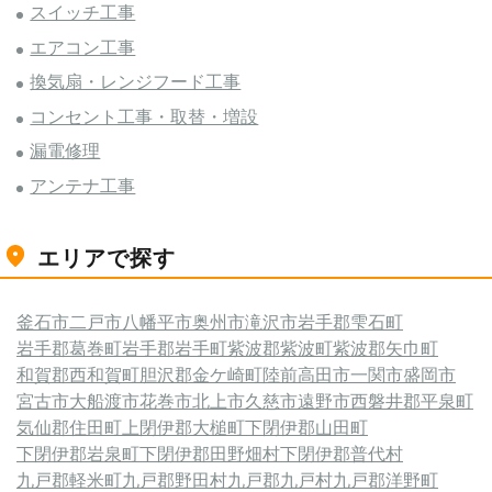
スイッチ工事
エアコン工事
換気扇・レンジフード工事
コンセント工事・取替・増設
漏電修理
アンテナ工事
エリアで探す
釜石市
二戸市
八幡平市
奥州市
滝沢市
岩手郡雫石町
岩手郡葛巻町
岩手郡岩手町
紫波郡紫波町
紫波郡矢巾町
和賀郡西和賀町
胆沢郡金ケ崎町
陸前高田市
一関市
盛岡市
宮古市
大船渡市
花巻市
北上市
久慈市
遠野市
西磐井郡平泉町
気仙郡住田町
上閉伊郡大槌町
下閉伊郡山田町
下閉伊郡岩泉町
下閉伊郡田野畑村
下閉伊郡普代村
九戸郡軽米町
九戸郡野田村
九戸郡九戸村
九戸郡洋野町