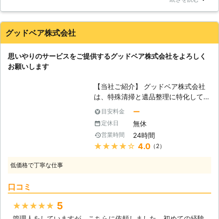
かのようで、死後2週間は過ぎていました。このままにはして
かせください。亡くなってしまった方
おけないため、業者の方に特別清掃を依頼しました。業者の方
の最期の後始末は、特殊清掃に関する
はすぐに来てくれました。現場を見てもらい、値段はこのくら
有資格者がいる弊社がやらせていただ
グッドベア株式会社
いと事前に見積りを出してくれ、追加もないとのこと。作業は
きます。 【知識が必要な作業です】
数時間ほどで終わりました。悪臭がひどかった部屋は匂いが消
特殊清掃で必要なのは感染症に関する
思いやりのサービスをご提供するグッドベア株式会社をよろしく
えていました。値段も正確ですし、業者の方には大変お世話に
知識、消臭の知識などです。特に感染
お願いします
なりました。誠に有難うございました。
症には気を付けないといけません。腐
敗した体液にはどのような病原菌がい
岐阜県
高山市
2016年11月16日
【当社ご紹介】 グッドベア株式会社
るのか分かりませんし、亡くなった方
は、特殊清掃と遺品整理に特化してお
が感染症を患っていた場合は体液に不
ります。お客様からご依頼をいただけ
ー
目安料金
用意に触れたために感染症を発症して
れば、日本全国幅広く対応させていた
しまう危険性もあるのです。これらを
無休
定休日
だき、24時間年中無休でお客様から
防ぐためには、作業をする私たちに知
24時間
営業時間
のご相談を承っております。お客様の
識と技術が必要になります。自分を守
★★★★★
4.0
（2）
お気持ちを大切にし、故人への配慮も
り、また近隣の方を守るためにも全力
欠かすことなく丁寧に作業をさせてい
で作業をさせていただきます。
低価格で丁寧な仕事
ただきますので、お困りごとがござい
ましたら是非当社をご利用ください。
口コミ
お悩み事をお持ちの場合でも、喜んで
ご相談承っておりますのでお気軽にご
5
★★★★★
連絡ください。 【困難を極める作業
管理人をしていますが、こちらに依頼しました。初めての経験