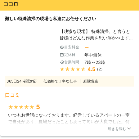
行うのが負担が少ないかわかりやすく提案していただいたの
った部屋を、また使えるように消毒、
ココロ
で、お願いすることにしました。作業自体も短時間で済ませて
消臭、害虫駆除、清掃をします。これ
くれ、費用の負担も大きくなかったので依頼して本当に良かっ
は皆さまにはとてもできない作業で
難しい特殊清掃の現場も私達にお任せください
たです。
す。遺体から発生した臭いというのは
とても耐えられるものではありません
岡山県
岡山市南区
2016年12月29日
【凄惨な現場】 特殊清掃、と言うと
し、また腐敗した遺体から細菌が発生
皆様はどんな作業を思い浮かべます
している危険性もあるので、知識、経
か？多くの方は、それが孤独死などの
験や装備がないとできないでしょう。
ー
目安料金
現場の処理を行うものだとご存知かと
そのためにクリーンサービスは孤独死
年中無休
定休日
思います。近年増加傾向にある孤独死
が発生した物件の管理者から非常に頼
7時～23時
営業時間
は、部屋の中で身動きが出来なくなっ
られる存在なのです。 【臭いの辛
★★★★★
4.5
（2）
た方が、無惨な最期を遂げてしまいま
さ】 腐敗臭というのはイメージする
す。発見が遅くなることが多く、お部
よりも非常に酷く、嘔吐どころか気絶
365日24時間対応
低価格で丁寧な仕事
経験豊富
屋の中の状況は、凄惨というよりほか
をしてしまう危険性もあります。それ
なく、一般的なお掃除では、汚れや臭
だけ過酷な現場だということです。ち
口コミ
いが取りきれないことも多いです。精
なみに特殊清掃をする際には遺体はあ
神的、肉体的にも極限状態になる特殊
りません。警察などが搬送した後に作
5
★★★★★
清掃は、専門業者にお任せになるの
業をするのです。
いつもお世話になっております。経営しているアパートの一室
が、ご遺族や建物の管理者の方々にと
で自死があり、夏場だったこともあって匂いが大変でした。何
っても、最も良い方法です。ぜひ、私
度かお世話になっている業者さんに発見後連絡を入れるとすぐ
達ココロにお任せください。 【遺品
続きを読む
に駆けつけてくださり、「今回も大変でしたね」と労いの言葉
の処分にも対応】 特殊清掃が必要に