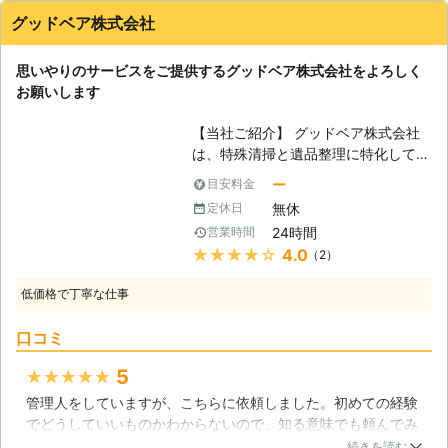
グッドベア株式会社
思いやりのサービスをご提供するグッドベア株式会社をよろしく
お願いします
【当社ご紹介】 グッドベア株式会社
は、特殊清掃と遺品整理に特化してお
ります。お客様からご依頼をいただけ
ー
目安料金
れば、日本全国幅広く対応させていた
無休
定休日
だき、24時間年中無休でお客様から
24時間
営業時間
のご相談を承っております。お客様の
★★★★★
4.0
（2）
お気持ちを大切にし、故人への配慮も
欠かすことなく丁寧に作業をさせてい
低価格で丁寧な仕事
ただきますので、お困りごとがござい
ましたら是非当社をご利用ください。
口コミ
お悩み事をお持ちの場合でも、喜んで
ご相談承っておりますのでお気軽にご
5
★★★★★
連絡ください。 【困難を極める作業
管理人をしていますが、こちらに依頼しました。初めての経験
です】 特殊清掃とは、適切な道具や
でどうしていいものかわからないので、知る意味でも頼んでみ
豊富な知識、数多くの経験が必要な作
ました。遺品などの整理、ゴミなど処分して部屋の清掃も行っ
業です。また、現場では衝撃的な状況
続きを読む