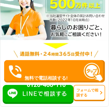
無料で電話相談する!
0120-466-110
フォーム
で
相
談
する