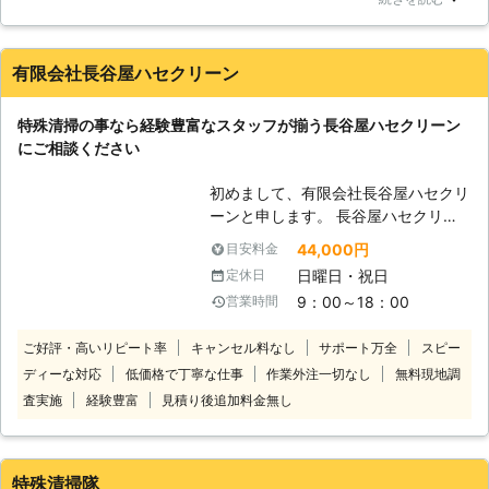
てくれました。なかなか部屋の清掃に関しては簡単にはいか
が多く、場合によってはそこにいるこ
ず、特別なものか何かわかりませんが使い最終的にきれいにな
とすら難しいです。そんな状況下での
って良かったです。臭いも少し残ると嫌だなと思っていたので
作業ですが、徹底的な清掃を行う必要
有限会社長谷屋ハセクリーン
すが、消臭してくれましたし除菌もしてくれました。値段も安
があり、安全への配慮も欠かすわけに
くて本当に助かりました。また頼みます。
はいきません。もし、特殊清掃をご自
特殊清掃の事なら経験豊富なスタッフが揃う長谷屋ハセクリーン
身でされるという方がいらっしゃいま
福岡県
糟屋郡篠栗町
2016年11月26日
にご相談ください
したら、感染症や害虫には気を付けて
作業を行ってください。現場に存在す
初めまして、有限会社長谷屋ハセクリ
るすべてのものは、直接触れてしまう
ーンと申します。 長谷屋ハセクリー
ことのないようお願い申し上げます。
ンは地元に密着した業務(草刈り・伐
44,000円
目安料金
【ご要望には臨機応変に】 お客様の
採、不用品、遺品整理、ハウスクリー
ご要望を当社一つにお任せいただき、
日曜日・祝日
定休日
ニングなど)で皆様が普段生活する中
お客様にお手間をかけぬよう、関連す
9：00～18：00
営業時間
で起こる「困った」を解決させて頂い
る業務も多数取り扱っておりますの
ております。 弊社を初めてご利用さ
で、よろしければご利用ください。
ご好評・高いリピート率
キャンセル料なし
サポート万全
スピー
れるお客様は不安な事も多々あると思
ディーな対応
低価格で丁寧な仕事
作業外注一切なし
無料現地調
います。 ですが、ご安心ください、
弊社のスタッフは少人数と限られては
査実施
経験豊富
見積り後追加料金無し
いますが、少数精鋭、有資格者・豊富
な知識を持ったスタッフが揃っており
ます。 どんなご依頼にも「お値段以
特殊清掃隊