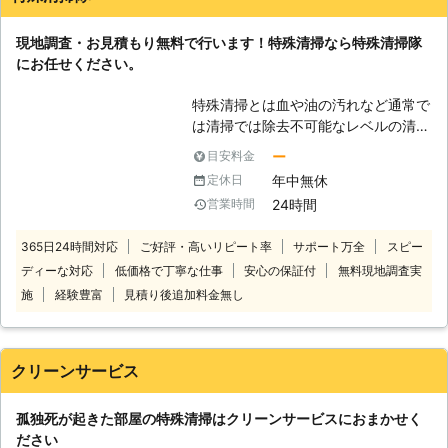
上のサービス・お値段以上の満足」を
モットーに対応いたします。 上記に
現地調査・お見積もり無料で行います！特殊清掃なら特殊清掃隊
関する事なら何でも、長谷屋ハセクリ
にお任せください。
ーンお気軽にご相談ください。 お客
様のご依頼、スタッフ一同心からお待
特殊清掃とは血や油の汚れなど通常で
ちしております。 【有限会社長谷屋
は清掃では除去不可能なレベルの清掃
ハセクリーンの特殊清掃】 不慮の事
をおこなうものです。 高齢者の孤独
故、病気、事件などの理由でご家族が
ー
目安料金
死現場や事故現場などは酷い異臭がす
亡くなられてしまった場合には特殊清
年中無休
定休日
る場合や、血や油などの汚れの処理が
掃を行い部屋を綺麗にしなければいけ
24時間
営業時間
必要であったりする場合が多くありま
ません。 ですが、ご遺族の方にとっ
す。 このような時には一人で抱え込
てはとても辛い作業となってしまうで
365日24時間対応
ご好評・高いリピート率
サポート万全
スピー
んだりせずに、特殊清掃隊へご相談く
しょう。 そんな時には弊社にご相談
ディーな対応
低価格で丁寧な仕事
安心の保証付
無料現地調査実
ださい。 特殊清掃隊は、お客様のさ
ください。 弊社がご遺族様の悲し
まざまなニーズにお応えしておりま
み、不安を少しでも解消いたします。
施
経験豊富
見積り後追加料金無し
す。 特殊な現場での清掃はもちろ
ん、遺品整理や家財整理、畳を入れ替
える原状回復など、お客様一人ひとり
クリーンサービス
に合わせたサービスを提供いたしま
す。 他社に依頼したけど断られた場
孤独死が起きた部屋の特殊清掃はクリーンサービスにおまかせく
合でも、一度特殊清掃隊までご相談く
ださい
ださい。 特殊清掃隊はではお電話で