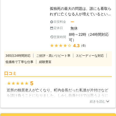
のご相談を24時間365日年中無休で
孤独死の最大の問題は、誰にも看取ら
承っております。 早朝や深夜でも、
れずに亡くなる人が増えているという
お客様のご都合の良い時間帯にお電話
ことです。家族を持たず、または家族
ください。 お問い合わせをいただき
ー
目安料金
と別れているために1人で亡くなって
ましたら、無料で現地調査を行い、現
無休
定休日
しまいます。この寂しさなどが社会問
場の状況を確認後にその場でお見積り
8時～22時（24時間対応
題となっていますが、もう1つの問題
をさせていただきます。 床上や浴室
営業時間
可）
があるのです。それは遺体についてで
の特殊清掃、消臭剤・除菌剤の散布、
★★★★★
4.3
（6）
す。孤独死で亡くなった方は家族だけ
消臭・除菌などもおこないますので、
でなく近所付き合いもない方が多く、
ご検討の方はスタッフにご相談くださ
365日24時間対応
ご好評・高いリピート率
スピーディーな対応
そのために亡くなってから長期間経っ
い。 豊富な経験と実績のあるスタッ
低価格で丁寧な仕事
経験豊富
た後に気付かれることが大半になりま
フが正しい知識と技術でお部屋の清掃
す。そのために、遺体の状態は最悪で
をいたします！ ※事件現場等警察の許
口コミ
す。ドアを開けた瞬間にハエが大量に
可が必要な場合許可取りもおこないま
飛び出してきて、気絶してしまうほど
す。 ※対応エリア・加盟店・現場状況
5
★★★★★
の異臭が放たれるケースもあります。
により、事前にお客様にご確認したう
近所の独居老人が亡くなり、町内会長だった私達が片付けなど
【そこで特殊清掃の出番です】 しか
えで調査・見積りに費用をいただく場
を請け負うことになりました。しかし自身だけでは思うように
し、この臭いを消したり、放置した遺
合がございます。
清掃ができず、なんとかしたいと市に問い合わせたところ、薦
体から発生した細菌を消毒したりする
続きを読む
めていただいたのがこちらの業者です。私達が費用の負担を考
作業は必ず必要になります。それが特
えているなどの事情をお話したところ、どのような特殊清掃を
殊清掃と呼ばれる作業です。遺体があ