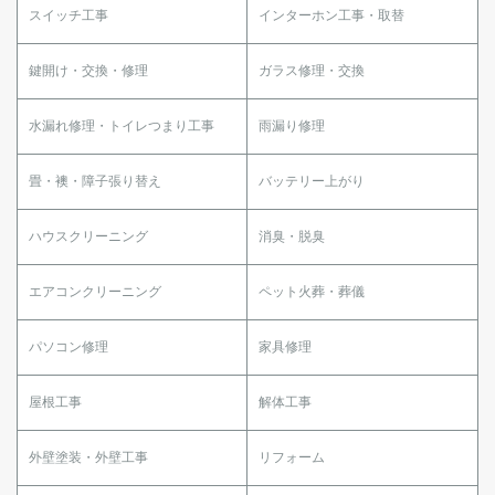
スイッチ工事
インターホン工事・取替
鍵開け・交換・修理
ガラス修理・交換
水漏れ修理・トイレつまり工事
雨漏り修理
畳・襖・障子張り替え
バッテリー上がり
ハウスクリーニング
消臭・脱臭
エアコンクリーニング
ペット火葬・葬儀
パソコン修理
家具修理
屋根工事
解体工事
外壁塗装・外壁工事
リフォーム