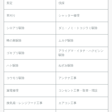
剪定
伐採
草刈り
シャッター修理
シロアリ駆除
ダニ・ノミ・トコジラミ駆除
蜂の巣駆除
ムカデ駆除
アライグマ・イタチ・ハクビシン
ゴキブリ駆除
駆除
ハト駆除
ねずみ駆除
コウモリ駆除
アンテナ工事
漏電修理
コンセント工事・取替・増設
換気扇・レンジフード工事
エアコン工事