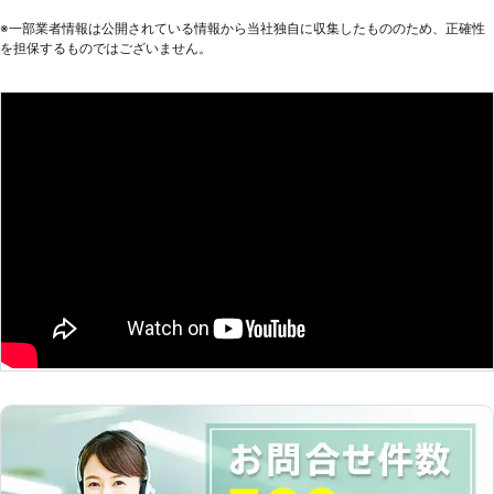
までかけてくださって本当に救われる思いです。春夏秋冬畳の
なるような現場では、遺品の処分も必
※⼀部業者情報は公開されている情報から当社独⾃に収集したもののため、正確性
上から浴槽内まで様々な掃除をお願いした経験がありますが業
要なことが多いです。引き取り手のな
を担保するものではございません。
者さんの仕事は確実です。名古屋で業者を探すなら断然こちら
い物についても、私達が責任持って対
をお勧めいたします。
応させていただきます。当社では遺品
の供養についても対応可能なので、故
兵庫県
明石市
2016年10月21日
人の霊を悼みつつ、ただ単に事務的に
作業をするだけでない、心のこもった
作業を行います。 【大掛かりな作業
も大丈夫です】 特殊清掃では表面上
の汚れや臭いを除去するために必要に
なる、大規模な原状回復工事にも対応
できます。カーペットや壁紙、場合に
よってはユニットバスなどの交換にも
対応できますので、お困りの際はどう
ぞ、私達までご相談ください。