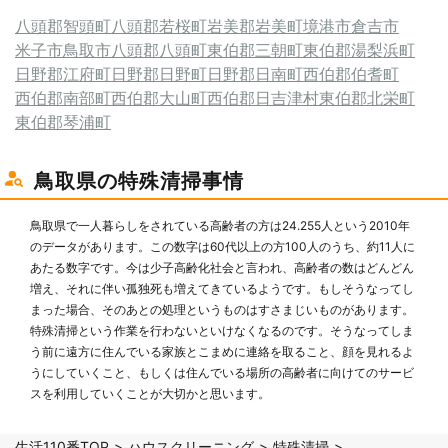
八頭郡智頭町
八頭郡若桜町
岩美郡岩美町
境港市
倉吉市
米子市
鳥取市
八頭郡八頭町
東伯郡三朝町
東伯郡湯梨浜町
日野郡江府町
日野郡日野町
日野郡日南町
西伯郡伯耆町
西伯郡南部町
西伯郡大山町
西伯郡日吉津村
東伯郡北栄町
東伯郡琴浦町
鳥取県の特殊清掃事情
鳥取県で一人暮らしをされている高齢者の方は24.255人という2010年
のデータがあります。この数字は60代以上の方100人のうち、約11人に
あたる数字です。今は少子高齢化社会と言われ、高齢者の数はどんどん
増え、それに伴い孤独死も増えてきているようです。もしそうなってし
まった場合、そのあとの処理というものはすさまじいものがあります。
特殊清掃という作業を行わないといけなくなるのです。そうなってしま
う前に遠方に住んでいる家族とこまめに連絡を取ること、顔を見れるよ
うにしていくこと、もしくは住んでいる場所の高齢者に向けてのサービ
スを利用していくことが大切かと思います。
生活110番TOP
ハウスクリーニング
特殊清掃