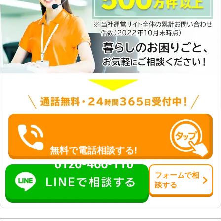
合がございます。
無料で電話相談する!
0120-466-110
フォーム
で
相
談
する