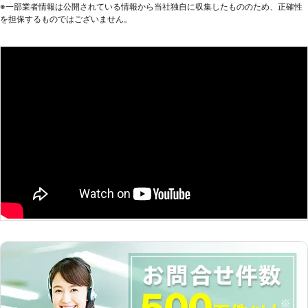
える原状回復など、お客様一人ひとり
※⼀部業者情報は公開されている情報から当社独⾃に収集したもののため、正確性
に合わせたサービスを提供いたしま
を担保するものではございません。
す。 他社に依頼したけど断られた場
合でも、一度特殊清掃隊までご相談く
ださい。 特殊清掃隊はではお電話で
のご相談を24時間365日年中無休で
承っております。 早朝や深夜でも、
お客様のご都合の良い時間帯にお電話
ください。 お問い合わせをいただき
ましたら、無料で現地調査を行い、現
場の状況を確認後にその場でお見積り
をさせていただきます。 床上や浴室
の特殊清掃、消臭剤・除菌剤の散布、
消臭・除菌などもおこないますので、
ご検討の方はスタッフにご相談くださ
い。 豊富な経験と実績のあるスタッ
フが正しい知識と技術でお部屋の清掃
をいたします！ ※事件現場等警察の許
可が必要な場合許可取りもおこないま
す。 ※対応エリア・加盟店・現場状況
により、事前にお客様にご確認したう
えで調査・見積りに費用をいただく場