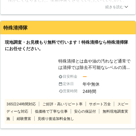
お葬式などは私達で済ませたのですが部屋自体の片づけに困っ
ート致しますのでよろしくお願いいた
続きを読む
てしまい業者に依頼することにしました。殆ど荷物などは多く
します。 【特殊清掃でお困りの方
はなかったのですが、自身で片づけるのはどうしてもできず業
へ】 損傷が激しく、手の施しようが
者の方はとても素早い対応をしてくれました。遺品に対する細
ない状態になっているお部屋では、感
特殊清掃隊
やかな配慮をふまえながらも、大家である私への気配りなどス
染症の危険が伴う恐れもありますの
タッフの方の対応には本当に助かりました。
で、特殊清掃が必要な現場ではきちん
現地調査・お見積もり無料で行います！特殊清掃なら特殊清掃隊
と消臭、除菌させていただきます。少
青森県
八戸市
2016年12月21日
にお任せください。
しでも現場を綺麗にすることも、故人
への供養だと考えております。お炊き
特殊清掃とは血や油の汚れなど通常で
上げやご供養が必要であればお炊き上
は清掃では除去不可能なレベルの清掃
げご供養にも対応させていただいてお
をおこなうものです。 高齢者の孤独
ります。運送業ならではの荷物の発送
ー
目安料金
死現場や事故現場などは酷い異臭がす
や梱包もお受けいたしておりますので
年中無休
定休日
る場合や、血や油などの汚れの処理が
形見分けのご相談もお気軽にご相談く
24時間
営業時間
必要であったりする場合が多くありま
ださい。一般廃棄物許可業者ですの
す。 このような時には一人で抱え込
で、全て処分などでもお客様の立ち合
365日24時間対応
ご好評・高いリピート率
サポート万全
スピー
んだりせずに、特殊清掃隊へご相談く
いがなくても、カギをお預け下されば
ディーな対応
低価格で丁寧な仕事
安心の保証付
無料現地調査実
ださい。 特殊清掃隊は、お客様のさ
当社で対応致します。
まざまなニーズにお応えしておりま
施
経験豊富
見積り後追加料金無し
す。 特殊な現場での清掃はもちろ
ん、遺品整理や家財整理、畳を入れ替