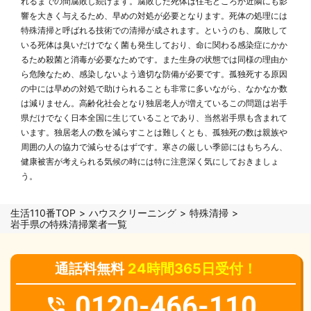
れるまでの間腐敗し続けます。腐敗した死体は住宅どころか近隣にも影
響を大きく与えるため、早めの対処が必要となります。死体の処理には
特殊清掃と呼ばれる技術での清掃が成されます。というのも、腐敗して
いる死体は臭いだけでなく菌も発生しており、命に関わる感染症にかか
るため殺菌と消毒が必要なためです。また生身の状態では同様の理由か
ら危険なため、感染しないよう適切な防備が必要です。孤独死する原因
の中には早めの対処で助けられることも非常に多いながら、なかなか数
は減りません。高齢化社会となり独居老人が増えているこの問題は岩手
県だけでなく日本全国に生じていることであり、当然岩手県も含まれて
います。独居老人の数を減らすことは難しくとも、孤独死の数は親族や
周囲の人の協力で減らせるはずです。寒さの厳しい季節にはもちろん、
健康被害が考えられる気候の時には特に注意深く気にしておきましょ
う。
生活110番TOP
ハウスクリーニング
特殊清掃
岩手県の特殊清掃業者一覧
通話料無料
24時間365日受付！
0120-466-110