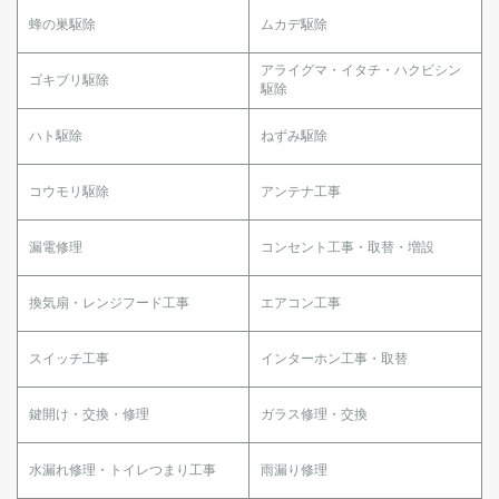
蜂の巣駆除
ムカデ駆除
アライグマ・イタチ・ハクビシン
ゴキブリ駆除
駆除
ハト駆除
ねずみ駆除
コウモリ駆除
アンテナ工事
漏電修理
コンセント工事・取替・増設
換気扇・レンジフード工事
エアコン工事
スイッチ工事
インターホン工事・取替
鍵開け・交換・修理
ガラス修理・交換
水漏れ修理・トイレつまり工事
雨漏り修理