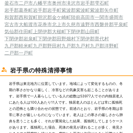
釜石市
二戸市
八幡平市
奥州市
滝沢市
岩手郡雫石町
岩手郡葛巻町
岩手郡岩手町
紫波郡紫波町
紫波郡矢巾町
和賀郡西和賀町
胆沢郡金ケ崎町
陸前高田市
一関市
盛岡市
宮古市
大船渡市
花巻市
北上市
久慈市
遠野市
西磐井郡平泉町
気仙郡住田町
上閉伊郡大槌町
下閉伊郡山田町
下閉伊郡岩泉町
下閉伊郡田野畑村
下閉伊郡普代村
九戸郡軽米町
九戸郡野田村
九戸郡九戸村
九戸郡洋野町
二戸郡一戸町
岩手県の特殊清掃事情
岩手県は東北地方に位置しています。地域によって変化するものの、冬
期の寒さがかなり厳しく、冷害などの気象災害も起こることがありま
す。岩手県で一人暮らししている人の総数は53977人でその内独居老人
にあたる人は100人あたり11人です。独居老人のほとんどは常に孤独死
との恐怖とも隣り合わせの状態です。前述のとおり、岩手県の冬期は非
常に寒さが厳しいものになっています。老人はこの寒さの厳しさから肺
炎を患うことも多く、それが重篤化した結果、孤独死してしまうケース
があります。孤独死した場合、死体の発見が遅れることが多く、発見さ