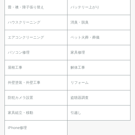
畳・襖・障子張り替え
バッテリー上がり
ハウスクリーニング
消臭・脱臭
エアコンクリーニング
ペット火葬・葬儀
パソコン修理
家具修理
屋根工事
解体工事
外壁塗装・外壁工事
リフォーム
防犯カメラ設置
盗聴器調査
家具組立・移動
引越し
iPhone修理