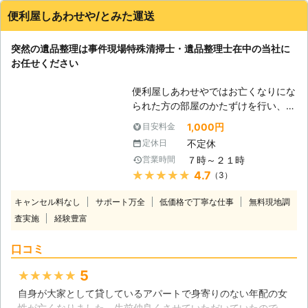
便利屋しあわせや/とみた運送
突然の遺品整理は事件現場特殊清掃士・遺品整理士在中の当社に
お任せください
便利屋しあわせやではお亡くなりにな
られた方の部屋のかたずけを行い、不
用品の処分、粗大ごみの処分、特殊清
1,000円
目安料金
掃（除菌や消臭、お炊き上げ供養等）
不定休
定休日
や遺品の配達や引越など運送を致しま
７時～２１時
営業時間
す。便利屋と運送業の当社ならではの
★★★★★
4.7
（3）
サービス体制で突然の遺品整理等でお
困りのお客様のサポートをさせていた
キャンセル料なし
サポート万全
低価格で丁寧な仕事
無料現地調
だきます。また、遺品整理だけではな
査実施
経験豊富
く沢山のゴミの処理や重たくてどうに
もならないゴミの処理などなんでもご
口コミ
相談ください。お客様のよりよいプラ
ンでお仕事させていただきます。まだ
5
★★★★★
まだ未熟ではございますが、便利屋し
自身が大家として貸しているアパートで身寄りのない年配の女
あわせやはこれからもお客様に喜んで
性が亡くなりました。生前仲良くさせていただいていたので、
いただくために誠心誠意お客様をサポ