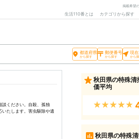
掲載希望
生活110番とは
カテゴリから探す
都道府県
郵便番号
現在
から探す
から探す
から
秋田県の特殊清
価平均
★★★★★
相談ください。自殺、孤独
応いたします。害虫駆除や遺
秋田県の特殊清