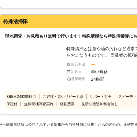
とができるように、現場をしっかり
り込みだけでなくクレジットカードや金融会社のローンにも対応し
頼しようと考えています。
特殊清掃隊
秋田県
秋田市
2016年12月19日
現地調査・お見積もり無料で行います！特殊清掃なら特殊清掃隊に
特殊清掃とは血や油の汚れなど通常
をおこなうものです。 高齢者の孤独死現場や事故現場などは酷い異臭がす
る場合や、血や油などの汚れの処理
ー
目安料金
す。 このような時には一人で抱え込んだりせずに、特殊清掃隊へご相談く
年中無休
定休日
ださい。 特殊清掃隊は、お客様のさまざまなニーズにお応えしておりま
24時間
営業時間
す。 特殊な現場での清掃はもちろ
る原状回復など、お客様一人ひとり
他社に依頼したけど断られた場合で
365日24時間対応
ご好評・高いリピート率
サポート万全
スピーディ
い。 特殊清掃隊はではお電話でのご相談を24時間365日年中無休で承って
保証付
無料現地調査実施
経験豊富
見積り後追加料金無し
おります。 早朝や深夜でも、お客
い。 お問い合わせをいただきましたら、無料で現地調査を行い、現場の状
況を確認後にその場でお見積りをさせていただき
※⼀部業者情報は公開されている情報から当社独⾃に収集したもののため、正確性
清掃、消臭剤・除菌剤の散布、消臭
の方はスタッフにご相談ください。 豊富な経験と実績のあるスタッフが正