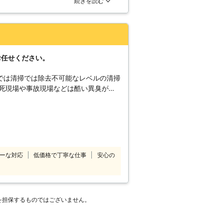
続きを読む
清掃していきます。
ていました。次回もこちらの業者に依
お任せください。
では清掃では除去不可能なレベルの清掃
が必要であったりする場合が多くありま
ん、遺品整理や家財整理、畳を入れ替え
に合わせたサービスを提供いたします。
も、一度特殊清掃隊までご相談くださ
ーな対応
低価格で丁寧な仕事
安心の
様のご都合の良い時間帯にお電話くださ
ます。 床上や浴室の特殊
を担保するものではございません。
・除菌などもおこないますので、ご検討