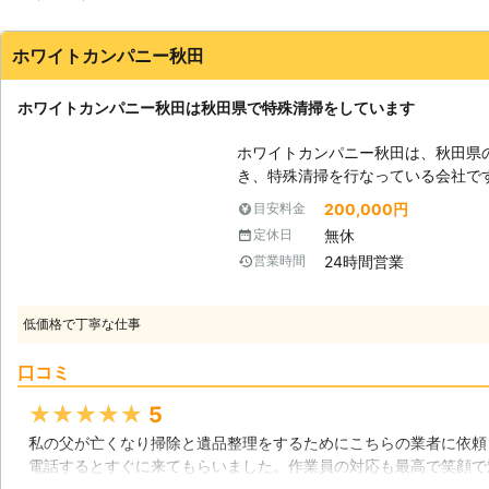
ホワイトカンパニー秋田
ホワイトカンパニー秋田は秋田県で特殊清掃をしています
ホワイトカンパニー秋田は、秋田県
き、特殊清掃を行なっている会社で
っている秋田市内はもちろん、秋田
200,000円
目安料金
ができます。また年中無休・24時
無休
定休日
要になった場合でも安心です。 【特殊清掃をしないとどうなるか】 孤独死
24時間営業
営業時間
や突然死などが起こった場合、片付
ん。このような現場には生活の中で
な状況になっていることは珍しくな
低価格で丁寧な仕事
してしまいます。例えばごみが放置
のような害虫が発生し、余計に立ち
口コミ
すると近所まで流れていき、人々の
せん。孤独死や突然死の現場には、
★★★★★
5
れていることもあり、それを悪臭や
私の父が亡くなり掃除と遺品整理をするためにこちらの業者に依頼
することも困難になります。このよ
電話するとすぐに来てもらいました。作業員の対応も最高で笑顔で
を行なっている当社へ早急にご依頼
に作業していたのを、よく覚えています。最後まで責任を持って作