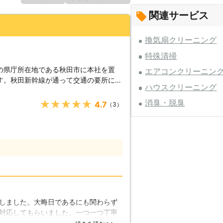
関連サービス
換気扇クリーニング
特殊清掃
の県庁所在地である秋田市に本社を置
エアコンクリーニン
す。秋田新幹線が通って交通の要所にな
ハウスクリーニング
県内のさまざまな市町村へ出張すること
間営業をしているので、緊急に作業が必
消臭・脱臭
★★★★★
4.7
（3）
けたくないと思って放置してはいけませ
出たごみなどが残っていて、室内は凄惨
く、放っておくとさまざまな問題が発生
されて腐食してくると、ゴキブリやハエ
入りづらくなります。また悪臭まで発生
快適な生活を脅かす事態に発生しかねま
役所での手続きに必要な書類などが残さ
害虫などが発生していれば、それを回収
しました。大晦日であるにも関わらず
うな事態に対処するためには、特殊清掃
対応してもらいました。一つ一つ丁寧
ください。皆さんが安心して立ち入るこ
業していました。支払い方法に銀行振