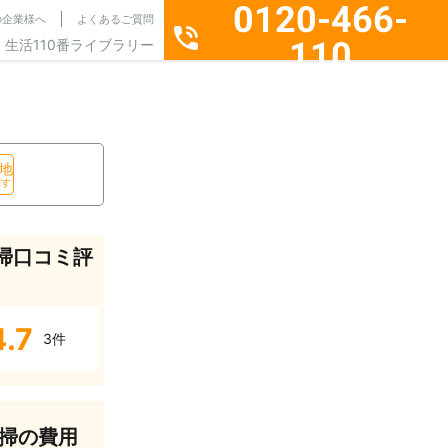
0120-466-
の企業様へ
よくあるご質問
110
生活110番ライブラリー
通話料無料・24時間365日受付
地
探す
掃口コミ評
4.7
3件
掃の費用