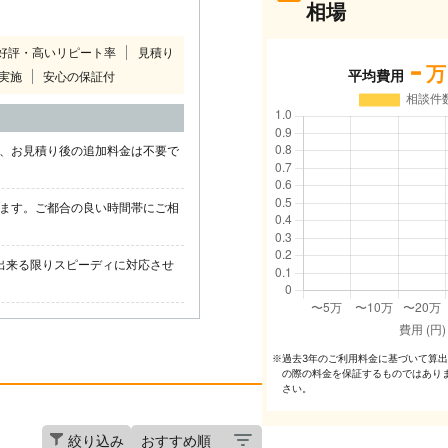
相場
好評・高いリピート率
見積り
-
万
平均費用
実施
安心の保証付
また、お見積り後の追加料金は不要で
ります。ご都合の良い時間帯にご相
出来る限りスピーディに対応させ
過去3年のご利⽤料⾦に基づいて算
※
の際の料⾦を保証するものではあり
さい。
絞り込み