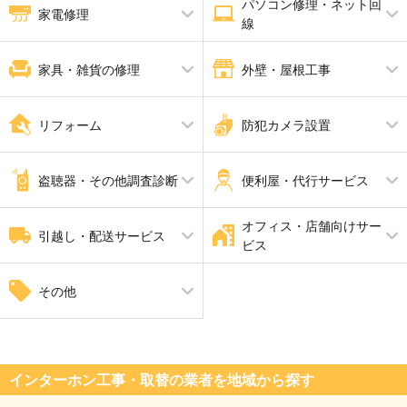
パソコン修理・ネット回
ペット火葬・葬儀
消臭・脱臭
ハウスクリーニング
家電修理
線
エアコンクリーニング
バスルームクリーニング
エアコン修理
パソコン修理
家具・雑貨の修理
外壁・屋根工事
家具修理
屋根工事
ピアノ調律 ピアノ修理
解体工事
リフォーム
防犯カメラ設置
瓦工事
外壁塗装・外壁工事
外張り断熱工事
内装工事
防犯カメラ設置
手すり設置
盗聴器・その他調査診断
便利屋・代行サービス
家全体のリフォーム
断熱工事
耐震工事
オフィス・店舗向けサー
盗聴器調査
家具組立・移動
引越し・配送サービス
ビス
引越し
自動ドア修理
その他
井戸掘り工事（さく井工事）
インターホン工事・取替の業者を地域から探す