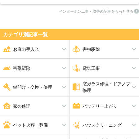
インターホン工事・取替の記事をもっと見る
カテゴリ別記事⼀覧
お庭の手入れ
害虫駆除
剪定
シロアリ駆除
伐採
ダニ・ノミ・トコジラミ駆除
害獣駆除
電気工事
草刈り
蜂の巣駆除
芝張り
ムカデ駆除
砂利敷き
アリ駆除
シャッター修理
ゴキブリ駆除
窓ガラス修理・ドアノブ
アライグマ・イタチ・ハクビシ
アンテナ工事
ハト駆除
漏電修理
鍵開け・交換・修理
アスファルト工事
ブロック工事・コンクリート工
修理
ン駆除
コンセント工事・取替・増設
換気扇・レンジフード工事
事
ねずみ駆除
エアコン工事
コウモリ駆除
スイッチ工事
電動シャッター設置・修理
鍵開け・交換・修理
ガラス修理・交換
合い鍵製作
ドアノブ修理
家の修理
バッテリー上がり
照明工事
LAN配線工事
補助カギ取り付け
防犯鍵
インターホン工事・取替
分電盤工事
ＬＥＤ工事
電気工事全般
水漏れ修理・トイレつまり工事
バッテリー上がり
雨漏り修理
ペット火葬・葬儀
ハウスクリーニング
畳・襖・障子張り替え
給湯器修理・交換
防水工事