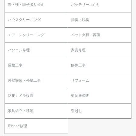
畳・襖・障子張り替え
バッテリー上がり
ハウスクリーニング
消臭・脱臭
エアコンクリーニング
ペット火葬・葬儀
パソコン修理
家具修理
屋根工事
解体工事
外壁塗装・外壁工事
リフォーム
防犯カメラ設置
盗聴器調査
家具組立・移動
引越し
iPhone修理