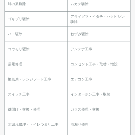
蜂の巣駆除
ムカデ駆除
アライグマ・イタチ・ハクビシン
ゴキブリ駆除
駆除
ハト駆除
ねずみ駆除
コウモリ駆除
アンテナ工事
漏電修理
コンセント工事・取替・増設
換気扇・レンジフード工事
エアコン工事
スイッチ工事
インターホン工事・取替
鍵開け・交換・修理
ガラス修理・交換
水漏れ修理・トイレつまり工事
雨漏り修理