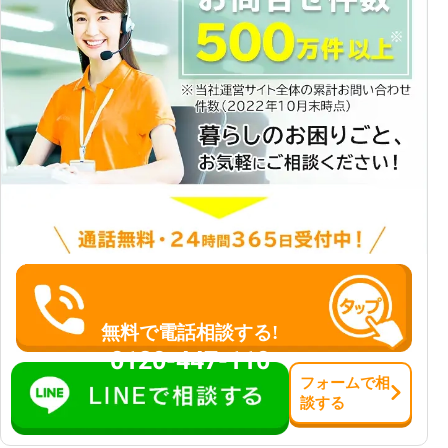
無料で電話相談する!
0120-447-110
フォーム
で
相
談
する