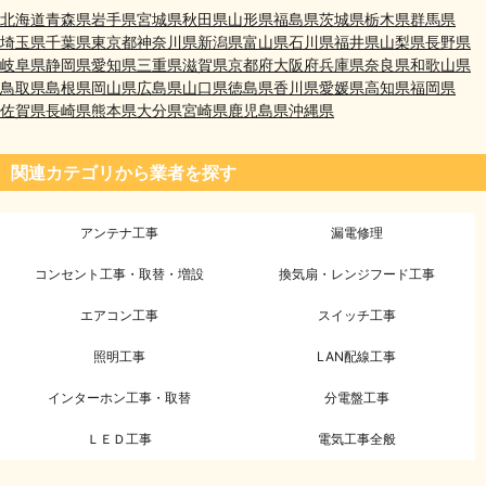
北海道
青森県
岩手県
宮城県
秋田県
山形県
福島県
茨城県
栃木県
群馬県
埼玉県
千葉県
東京都
神奈川県
新潟県
富山県
石川県
福井県
山梨県
長野県
岐阜県
静岡県
愛知県
三重県
滋賀県
京都府
大阪府
兵庫県
奈良県
和歌山県
鳥取県
島根県
岡山県
広島県
山口県
徳島県
香川県
愛媛県
高知県
福岡県
佐賀県
長崎県
熊本県
大分県
宮崎県
鹿児島県
沖縄県
関連カテゴリから業者を探す
アンテナ工事
漏電修理
コンセント工事・取替・増設
換気扇・レンジフード工事
エアコン工事
スイッチ工事
照明工事
LAN配線工事
インターホン工事・取替
分電盤工事
ＬＥＤ工事
電気工事全般