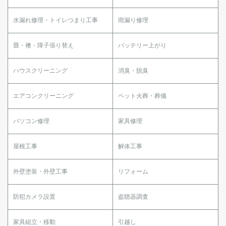
水漏れ修理・トイレつまり工事
雨漏り修理
畳・襖・障子張り替え
バッテリー上がり
ハウスクリーニング
消臭・脱臭
エアコンクリーニング
ペット火葬・葬儀
パソコン修理
家具修理
屋根工事
解体工事
外壁塗装・外壁工事
リフォーム
防犯カメラ設置
盗聴器調査
家具組立・移動
引越し