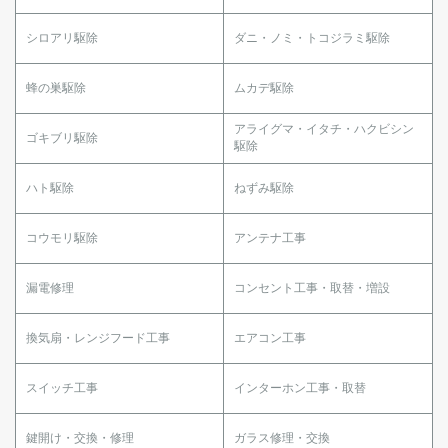
シロアリ駆除
ダニ・ノミ・トコジラミ駆除
蜂の巣駆除
ムカデ駆除
アライグマ・イタチ・ハクビシン
ゴキブリ駆除
駆除
ハト駆除
ねずみ駆除
コウモリ駆除
アンテナ工事
漏電修理
コンセント工事・取替・増設
換気扇・レンジフード工事
エアコン工事
スイッチ工事
インターホン工事・取替
鍵開け・交換・修理
ガラス修理・交換