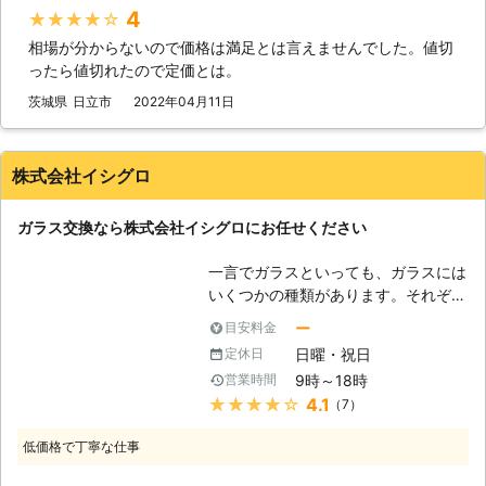
いると防犯上よくありませんし、ケガ
4
★★★★★
のおそれもあります。気づいたときに
相場が分からないので価格は満足とは言えませんでした。値切
対応することが大切です。「ガラスが
ったら値切れたので定価とは。
割れた」「ガラスにヒビが入ってしま
った」そんなときには、まずは当店に
茨城県
日立市
2022年04月11日
ご相談くださいませ。 ●割れたとき
だけじゃない！ヒビでもガラス交換が
大切！ ガラスの割れが起きたときに
株式会社イシグロ
は「破片でのケガ」や「防犯」「空
調」などのリスクがあることから、す
ガラス交換なら株式会社イシグロにお任せください
ぐにガラス修理を依頼する方は多いか
と思います。しかし割れたときだけで
一言でガラスといっても、ガラスには
なく、ヒビが入ったときにも早急な対
いくつかの種類があります。それぞれ
応が必要となります。 ヒビの入った
のガラスで特徴が異なるので、場所に
ガラスは耐久性が落ち、少しの刺激で
ー
目安料金
よって使い分けるのが良いでしょう。
も割れが起きてしまいます。「まだ割
日曜・祝日
定休日
【フロートガラス】 このガラスは、
れてないからいいかな」と放置してい
9時～18時
営業時間
一般的に使用されている板ガラスの事
ると、ヒビの入ったガラスは割れやす
★★★★★
4.1
（7）
で、住宅の窓に多く使われています。
いことから、空き巣に狙われやすくな
簡単に割れてしまうため、防犯性能は
ってしまうこともあるので注意が必要
低価格で丁寧な仕事
低く、このガラスでは空き巣対策には
です。ヒビが入ったときにも割れた際
ならないでしょう。空き巣の手口で最
と同様に、はやめの対応が肝心です。