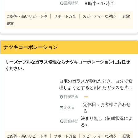
８時半～17時半
営業時間
しの源、をモットーにコツコツと実績
を積み重ねてきました。窓ガラスを起
ご好評・高いリピート率
サポート万全
スピーディーな対応
経験
点に生活の快適さを追求するプロとし
豊富
て、ガラス修理・交換のことなら幅広
く対応可能です。 弊社では、ガラス
だけに注目せず建物全体の構造を考え
た上で、最適な施工方法をご提案しま
ナツキコーポレーション
す。施工後のメンテナンスも安心して
お任せください。ご希望を最大限に活
リーズナブルなガラス修理ならナツキコーポレーションにお任せ
かし納得いただけることをお約束しま
ください。
す。何かお困りの際には、お気軽にご
連絡ください。
自宅のガラスが割れたとき、自分で修
理しようとすると割れたガラスを片付
けたり、新しいガラスを購入したりと
ー
目安料金
手間がかかるし、割れたガラスで怪我
定休日：お客様に合わせ
をする危険もあります。しかし、その
定休日
る
まま放置すると虫が入ってきたり泥棒
決まり無し（依頼状況によ
被害の危険が高まるし、早急な対応が
営業時間
る）
必要です。 こんなときはガラス修
理・交換のプロであるナツキコーポレ
ご好評・高いリピート率
サポート万全
スピーディーな対応
経験