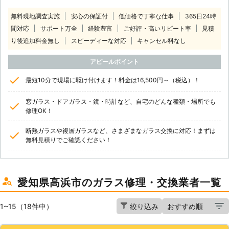
無料現地調査実施
安心の保証付
低価格で丁寧な仕事
365日24時
間対応
サポート万全
経験豊富
ご好評・高いリピート率
見積
り後追加料金無し
スピーディーな対応
キャンセル料なし
アピールポイント
最短10分で現場に駆け付けます！料金は16,500円～（税込）！
窓ガラス・ドアガラス・鏡・時計など、自宅のどんな種類・場所でも
修理OK！
断熱ガラスや複層ガラスなど、さまざまなガラス交換に対応！まずは
無料見積りでご確認ください！
愛知県高浜市のガラス修理・交換業者一覧
1~15（18件中）
絞り込み