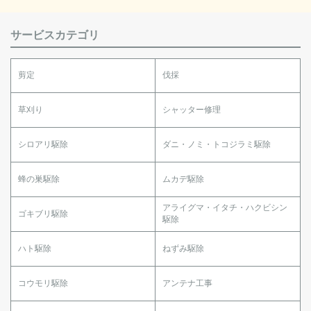
サービスカテゴリ
剪定
伐採
草刈り
シャッター修理
シロアリ駆除
ダニ・ノミ・トコジラミ駆除
蜂の巣駆除
ムカデ駆除
アライグマ・イタチ・ハクビシン
ゴキブリ駆除
駆除
ハト駆除
ねずみ駆除
コウモリ駆除
アンテナ工事