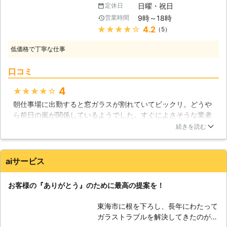
となるのです。
日曜・祝日
定休日
被害に巻き込まれやすくなりますし、
9時～18時
営業時間
ハチやイタチなども害虫・害獣も侵入
★★★★★
4.2
（5）
してしまう様になるでしょう。さら
に、夏場や冬場も、エアコンを使った
低価格で丁寧な仕事
空調管理を行う事も出来ず、生活は破
綻してしまうでしょう。 【窓ガラス
口コミ
が割れてしまったら】 私達を様々な
被害から守ってくれる窓ガラスなので
4
★★★★★
すが、割れてしまうと、本来の役目を
朝仕事場に出勤すると窓ガラスが割れていてビックリ。どうや
果たすことが出来ないだけでなく、逆
ら前日の嵐が関係しているようでした。すぐによさそうな業者
に私達の脅威となってしまいます。割
さんを探しこちらの業者さんに依頼。お客様が来る予定だった
れてしまうとガラス交換・修理をしな
続きを読む
ので、できるだけ早く作業してほしいというのが一番の願いだ
ければいけませんが、ガラス交換を個
ったのですが、迅速に作業して頂けたのでこちらにお願いして
人で行う事は難しいです。慎重に作業
よかったなと思っています。
をしないと落下させてしまって大変な
aiサービス
事になる可能性もありますし、少しの
愛知県
名古屋市中区
2016年11月30日
ミスで大怪我に繋がる危険があるでし
お客様の『ありがとう』のために最高の提案を！
ょう。 【困った時は株式会社アンス
コピエ総合建設が手助けします！】
東海市に根を下ろし、長年にわたって
割れた窓ガラスにお困りの方は、株式
ガラストラブルを解決してきたのが私
会社アンスコピエ総合建設がお伺いし