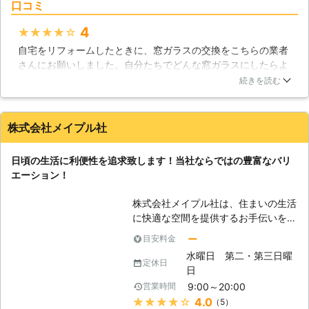
口コミ
も多いのがガラス破りなので、フロー
ガラスのトラブルなら当店にお任せく
トガラスを使っている場合は注意が必
ださい。 ●当店は全国展開している
4
★★★★★
要です。 【網入りガラス】 網状にな
から早急な対応が可能！ BEST株式会
自宅をリフォームしたときに、窓ガラスの交換をこちらの業者
っている鉄線が入っているガラスで
社は全国にプロの修理スタッフがいる
さんにお願いしました。自分たちでどんな窓ガラスにしたらよ
す。このガラスは、防犯のために編み
ことから、早急な対応ができることが
いのか色々と調べたのですが、プロの方の意見も聞いたほうが
が入っている訳ではなく、火災が発生
続きを読む
特徴です。「明日から旅行なのにガラ
よいと思い相談に乗って頂きました。リビングやダイニング、
した際に、割れたガラスが飛び散らな
スが割れてしまった！」「子どもがい
浴室、2階などそれぞれに合った窓ガラスを取り付けてもらえ
いようにするための物で、頑丈そうに
て危ないからはやく直してほしい」こ
たので安心感が増してよかったです！
見えるのですが、ガラスを割れにくく
株式会社メイプル社
のような時にも、当店にご依頼くださ
なる訳ではなく、飛び散らないように
愛知県
豊橋市
2016年11月30日
い。ガラス交換などお家のトラブルが
なるだけなので、防犯性能は低いで
あったときには、お客様のもとに修理
日頃の生活に利便性を追求致します！当社ならではの豊富なバリ
す。 【強化ガラス】 車や高層ビルな
スタッフが駆け付けます。 BEST株式
エーション！
どに使われているガラスです。同じ厚
会社はお客様のお困りごとを解決し、
さのフロートガラスと比べると、名前
よりよい生活が送れるようにサポート
株式会社メイプル社は、住まいの生活
の通り3倍～5倍の強度があります。
しています。ガラスの割れやヒビは、
に快適な空間を提供するお手伝いをさ
もし割れたとしても、破片が小さな粒
放置していると大変危険です。気づい
せて頂いている会社です。特にガラス
ー
目安料金
になるようにできているので、大怪我
たときにはガラス交換をプロに依頼し
の交換や修理といった業務には力を注
をする心配はなく、安全性能が高い高
水曜日 第二・第三日曜
ましょう。「ガラスが割れた！」そん
いでいる内容となりますが、それだけ
定休日
機能のガラスとして住宅にも使われだ
日
なときは当店にご依頼ください。
ではありません。お手軽に断熱効果、
しています。しかし、防犯目的であれ
9:00～20:00
営業時間
防犯効果などが期待出来るとしてガラ
ば、合わせガラスのほうが防犯効果は
★★★★★
4.0
（5）
スフィルムについても豊富なバリエー