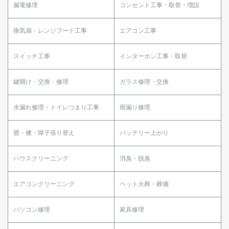
漏電修理
コンセント工事・取替・増設
換気扇・レンジフード工事
エアコン工事
スイッチ工事
インターホン工事・取替
鍵開け・交換・修理
ガラス修理・交換
水漏れ修理・トイレつまり工事
雨漏り修理
畳・襖・障子張り替え
バッテリー上がり
ハウスクリーニング
消臭・脱臭
エアコンクリーニング
ペット火葬・葬儀
パソコン修理
家具修理