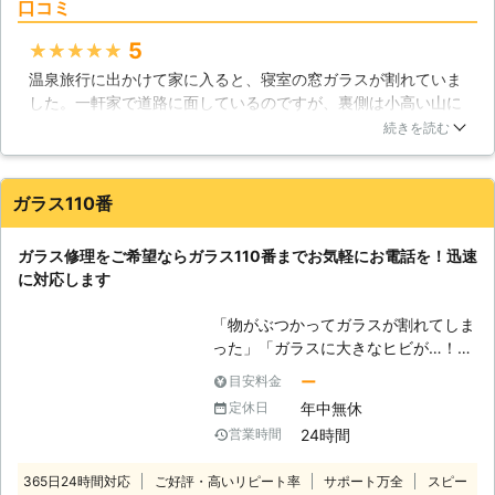
口コミ
の名の通り、ガラスが二重になってい
るガラスのことです。多く普及してい
5
★★★★★
るペアガラスは2枚の板ガラスの間に
温泉旅行に出かけて家に入ると、寝室の窓ガラスが割れていま
乾燥した空気が入っています。これを
した。一軒家で道路に面しているのですが、裏側は小高い山に
することによって、通常のガラスには
なっているため死角になっているのです。泥棒が寝室の窓ガラ
ない高い断熱効果がペアガラスには期
続きを読む
スを割って入ったようです。何も盗まれたものはありませんで
待できるのです。中の空気の層が厚い
したが、窓ガラスを修理しなければなりません。生活110番で
ほど断熱効果は当然高まります。ペア
業者に連絡すると30分もかからないで来てくれました。手際よ
ガラスは断熱性の高いガラスとして誕
ガラス110番
くガラスを交換してくれて、窓用の防犯鍵を進めてくれまし
生しました。一般的な窓ガラスは冬に
た。泥棒の手口に対抗したもので、取り付けてもらい流石にプ
触ると冷たくなっていると思います
ガラス修理をご希望ならガラス110番までお気軽にお電話を！迅速
ロの業者と感心しました。
が、あれは窓ガラスから多くの熱が奪
に対応します
われていく証拠です。その逆に夏は暑
三重県
松阪市
2016年12月14日
い空気でガラスが暑くなり、冷房が効
「物がぶつかってガラスが割れてしま
きにくいという事態になっています。
った」「ガラスに大きなヒビが…！」
そのようなガラスの欠点を解消するた
このようなガラスに関してのトラブル
ー
目安料金
めに生まれたのがペアガラスです。一
に対応！ 強化ガラスからデザインガ
般住宅に取り付けられているガラスと
年中無休
定休日
ラスまで、どのようなガラスであろう
比べると、約2倍の断熱効果が得られ
24時間
営業時間
とお任せください。 ガラス110番は、
ると言われています。ペアガラスはそ
日本全国に数多くの加盟店が提携して
の高い断熱効果から、冬場によくみら
365日24時間対応
ご好評・高いリピート率
サポート万全
スピー
おります。そのため各現地スタッフが