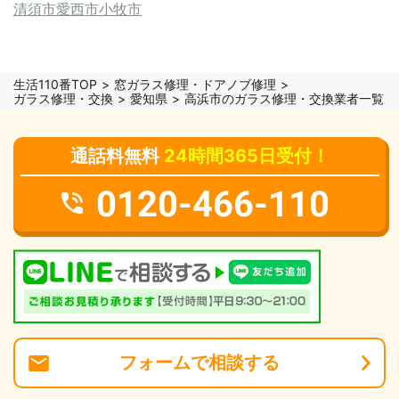
清須市
愛西市
小牧市
生活110番TOP
窓ガラス修理・ドアノブ修理
ガラス修理・交換
愛知県
高浜市のガラス修理・交換業者一覧
通話料無料
24時間365日受付！
0120-466-110
フォーム
で
相談
する