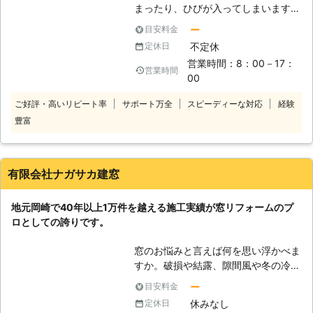
まったり、ひびが入ってしまいます。
そのため、そういった破損トラブルに
ー
目安料金
見舞われる可能性はどんなときにでも
不定休
定休日
あるのです。 そして、もし割れてし
営業時間：8：00－17：
まったときには修理が必要となり、ガ
営業時間
00
ラス本体以外にも施工費用なども必要
となります。 しかし、ガラスの相場
ご好評・高いリピート率
サポート万全
スピーディーな対応
経験
や修理費用の相場をご存知の方は少な
豊富
いと思いますので、弊社のようなガラ
ス業者を利用する際に不安に感じる方
も多いはずです。 ただ、弊社はお客
様に安心してご利用していただくため
有限会社ナガサカ建窓
に、お値打ち価格で高品質なガラス修
理・交換を行わせていただいておりま
地元岡崎で40年以上1万件を越える施工実績が窓リフォームのプ
す。 一般の方にもわかりやすいよう
ロとしての誇りです。
な会計を心掛けておりますので、何か
しらご不明な点がございましたら、わ
窓のお悩みと言えば何を思い浮かべま
かりやすいように丁寧にご説明させて
すか。破損や結露、隙間風や冬の冷気
いただきます。 ガラスに関するトラ
の侵入など弊社で取り扱う窓ガラス修
ブルでお困りの際には、お気軽にご相
ー
目安料金
理・交換は実にさまざまなです。 心
談ください。
休みなし
定休日
地よく明るい光がさす窓は明るい暮ら