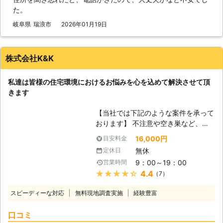
た。
意としております。御見積もり・御相
談は無料ですので、ご気軽にお問合せ
岐阜県
瑞浪市
2026年01月19日
下さい。 【ガラスに付加価値を】 私
達の暮らしている住宅の窓ガラスに
は、通常フロートガラスというものが
株式会社K&K
使われています。これは単なるガラス
の1枚板で、手に入りやすく価格も安
私達は皆様の住宅環境におけるお悩みを心を込めて解決させて頂
いです。しかし、ガラスにはこの他に
きます
も様々な付加価値が付けられるという
ことをご存知でしょうか。例えば、ガ
【当社では下記のような案件を承って
ラスに針金を埋め込んでいる網入りガ
おります】 不注意や空き巣など、ガ
ラスは、災害時、特に火災時にガラス
ラスが割れてしまった時は、ご連絡を
が割れて、外に火炎が吹き出したり、
16,000円
目安料金
いただければ、ガラスの交換や修理の
他の住宅などから火炎が侵入すること
無休
定休日
ためにすぐに駆けつけます。 ご近所
を防ぐ役割があります。また、二枚の
9：00～19：00
営業時間
のお宅に空き巣が入り、ご自分の家に
ガラスの間に空気の層ほ挟み込んだペ
★★★★★
4.4
（7）
も入られるのではと不安に思っていら
アガラス、二枚のガラスの間に、強化
っしゃる方、防犯ガラスへの交換を検
フィルムを挟み込んだ防犯ガラス、通
スピーディーな対応
無料現地調査実施
経験豊富
討されてみてはいかがでしょうか？防
常のガラスを熱処理により、高い強度
犯設備に関するノウハウを熟知したス
をもたせた強化ガラスなどがありま
口コミ
タッフがお伺いいたします。 結露が
す。