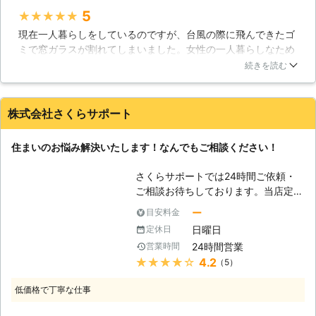
ひどい、エアコンの効きが悪いという
5
★★★★★
ようなお悩みでお困りの方には、エコ
現在一人暮らしをしているのですが、台風の際に飛んできたゴ
ガラスの取り付けをご提案させていた
ミで窓ガラスが割れてしまいました。女性の一人暮らしなため
だいております。無防備な状態である
早く修理をしたいと建物の管理会社に伝えたのですが手配まで
窓に比べて、一度検討されてみてはい
続きを読む
に時間が掛かると言われ、インターネットで見つけたのがこち
かがでしょうか？ペアガラスや内窓な
らの業者です。電話してすぐ現地確認をしにきてくれ、ちょう
どの取付についても対応させていただ
ど窓ガラスの在庫があったためあっという間に直してもらいま
きます。 【御見積りに関しまして】
株式会社さくらサポート
した。高額な費用がかかると身構えていたのですが、100000
御見積りにつきましては無料で承って
円位かかるかと思っていたのですが、50000円程度で済んだの
おりますので、上記以外のことでも窓
住まいのお悩み解決いたします！なんでもご相談ください！
で本当に助かりました。
まわりのお困りごとが御座いました
ら、お気軽に当社までご一報くださ
愛知県
春日井市
2016年12月16日
さくらサポートでは24時間ご依頼・
い。ガラス修理・交換のみならず、玄
ご相談お待ちしております。当店定休
関ドアの取り付け工事などについても
日はメールフォームにてお問合せいた
ー
目安料金
対応させていただいております。経験
だけますので、どうぞご活用くださ
豊富なスタッフが迅速に現地までお伺
日曜日
定休日
い。住まいの事でお悩みの方やお困り
いし、丁寧にそして分かりやすくをモ
24時間営業
営業時間
事をお持ちでいらっしゃるという方
ットーにご説明させていただきます。
★★★★★
4.2
（5）
は、お気軽に当店までお問合せくださ
～社員一同より安心と信頼、そして真
い。 【ガラス交換いたします】 近
心を込めて～
低価格で丁寧な仕事
年、断熱性に優れたペアガラスに注目
が集まっています。ペアガラスとはそ