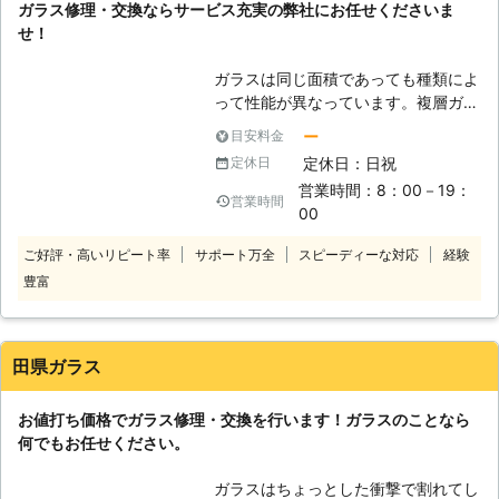
ガラス修理・交換ならサービス充実の弊社にお任せくださいま
せ！
ガラスは同じ面積であっても種類によ
って性能が異なっています。複層ガラ
スの場合は保温性を高めることが出来
ー
目安料金
ますが、2枚や3枚ガラスを重ねて空
定休日：日祝
定休日
気を挟んでいる分量が多くなっていま
営業時間：8：00－19：
す。他にも網入りガラスと呼ばれるも
営業時間
00
のがあり、これはワイヤーを挟むこと
で防火性能を高くしているのが特徴で
ご好評・高いリピート率
サポート万全
スピーディーな対応
経験
す。ガラスの種類とお住いのエリアの
豊富
サッシの種類によっては、そのままで
は取り付けることが出来ない場合があ
ります。その場合はガラス交換の際に
サッシも含めた交換が必要となる可能
田県ガラス
性があります。弊社ではお客様のご要
望に応えることが出来るようにサービ
お値打ち価格でガラス修理・交換を行います！ガラスのことなら
スに取り組んでまいります。
何でもお任せください。
ガラスはちょっとした衝撃で割れてし