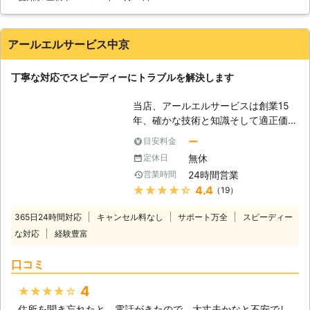
所が空き巣に入られて不安なので、防
犯ガラスに交換してほしい」など、対
応のスピード・幅広さには自信がござ
アールエルサービス中京
います。 特に、近隣へのご対応でし
たら、お電話から最短20分でかけつ
丁寧な対応でスピーディーにトラブルを解決します
けることも可能でございますので、お
悩みの方も今すぐご連絡いただければ
当店、アールエルサービスは創業15
と思います。 【出張料・お見積り無
年、確かな技術と知識そして適正価格
料】 さらに、急なガラス修理では請
で対応しております。 ガラスの割れ
求されがちな出張費・お見積り料金
ー
目安料金
換え・ペアガラスへの取替・防犯ガラ
も、当社では無料にておこなっており
無休
定休日
ス・内窓の設置・網戸の新規取付・網
ます。「他社の出張料が高額で、一度
24時間営業
営業時間
戸の張替え・飛散防止・ＵＶカットフ
修理をあきらめました…」といったご
★★★★★
4.4
（19）
ィルム施工・鍵の修理交換。ドアクロ
内容でも、ご相談をお待ちしておりま
ーザー・フロアヒンジ取替等、幅広く
す。
365日24時間対応
キャンセル料なし
サポート万全
スピーディー
作業しております。緊急割れ換え等、
な対応
経験豊富
現場出張し現場にて施工いたします。
地元業者・会社等の顧客を持ち住宅ガ
口コミ
ラス以外にも、車のガラス交換等幅広
く対応し、ご依頼があれば、遠方にも
4
★★★★★
出張いたします。 防犯知識も豊富
住所を聞き忘れたと、電話がきたので、大丈夫かなと不安でし
で、防犯ガラス・防犯錠への交換を得