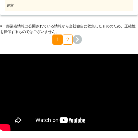
ーションにお任せください。弊社では
豊富
お客様からのご依頼に迅速に対応し、
お客様にご満足いただけるガラス修
理・交換を心がけております。また作
※⼀部業者情報は公開されている情報から当社独⾃に収集したもののため、正確性
業料金もリーズナブルで明朗会計です
を担保するものではございません。
ので、初めてガラス修理を依頼される
1
2
場合もお気軽にご相談ください。