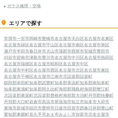
ガラス修理・交換
エリアで探す
常滑市
一宮市
岡崎市
豊橋市
名古屋市天白区
名古屋市名東区
名古屋市緑区
名古屋市守山区
名古屋市南区
名古屋市港区
瀬戸市
半田市
春日井市
犬山市
蒲郡市
西尾市
安城市
豊田市
刈谷市
碧南市
津島市
豊川市
名古屋市中川区
名古屋市熱田区
名古屋市瑞穂区
名古屋市昭和区
名古屋市中区
名古屋市中村区
名古屋市西区
名古屋市北区
名古屋市東区
名古屋市千種区
名古屋市
江南市
北設楽郡設楽町
額田郡幸田町
知多郡武豊町
知多郡美浜町
知多郡南知多町
知多郡東浦町
知多郡阿久比町
海部郡飛島村
海部郡蟹江町
北設楽郡東栄町
北設楽郡豊根村
海部郡大治町
丹羽郡扶桑町
丹羽郡大口町
岩倉市
高浜市
尾張旭市
知立市
知多市
大府市
東海市
新城市
稲沢市
豊明市
日進市
田原市
西春日井郡豊山町
愛知郡東郷町
長久手市
あま市
みよし市
弥富市
北名古屋市