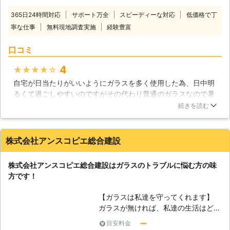
高いので、防犯目的の場合はそちらを
ションが御座いますので、是非皆さま
オススメ致します。 【ガラス交換】
365日24時間対応
サポート万全
スピーディーな対応
低価格で丁
のご希望に合ったガラスフィルムなど
他にもいくつかガラスの種類はありま
寧な仕事
無料現地調査実施
経験豊富
を選ばれてみては如何でしょうか。
すが、それぞれの特徴をしっかり理解
【ガラスフィルムとは？】 そもそも
して、ガラスを使うようにすると良い
口コミ
ガラスフィルムとは、現在使用されて
かもしれません。ガラス交換をお考え
いるガラスをそのままにし、新しく上
の方は、株式会社イシグロにお任せく
4
★★★★★
からフィルムを貼る事でガラス交換を
ださい。
自宅が日当たりがいいようにガラスを多く使用した為、日中明
しなくても断熱、防犯、目隠し効果な
るくて過ごしやすいのですがその代わり普通のガラスなので暑
ど様々なメリットがお手軽に得られる
くて暑くて冷房が欠かせませんでした。そこでインターネット
商品となります。 【ガラスフィルム
続きを読む
で検索し、ガラスにフィルムを貼れば解消できることを知り、
の効果】 実際にガラスフィルムを使
お電話させて頂きました。フィルムを張った後は格段に涼しく
用すると、どれ程効果があるのかとい
なり、冷房を使う機会も減りました。
うのは気になる点であるかと思われま
株式会社アンスコピエ総合建設
す。身近なところで言えばスマートフ
愛知県
日進市
2016年12月10日
ォンや自動車などにも使用されている
株式会社アンスコピエ総合建設はガラスのトラブルに悩む方の味
事はありますが、耐久性や耐熱性など
方です！
を大幅にアップしてくれる事から長年
に渡って効果を実感する事が出来ま
【ガラスは私達を守ってくれます】
す。断熱効果のあるガラスフィルムを
ガラスが無ければ、私達の生活はどう
貼り、カーテンなどと組み合わせれば
なってしまうでしょうか？侵入し放題
冷房の電気代などを節約する事も可能
ー
目安料金
となり、空き巣が侵入して窃盗などの