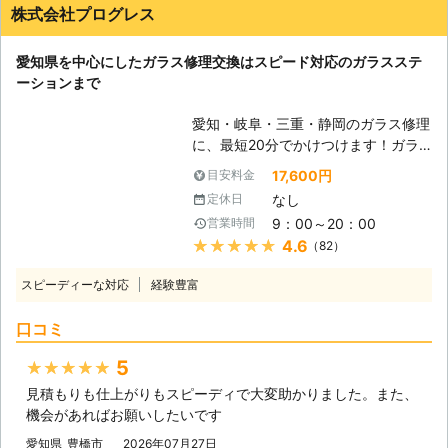
株式会社プログレス
愛知県を中心にしたガラス修理交換はスピード対応のガラスステ
ーションまで
愛知・岐阜・三重・静岡のガラス修理
に、最短20分でかけつけます！ガラ
スのことでお困りなら、当社「ガラス
17,600円
目安料金
ステーション(株式会社プログレス)」
なし
定休日
まで今スグお電話をください。スピー
9：00～20：00
営業時間
ディーかつ確実に施工致します！
★★★★★
4.6
（82）
【ガラスステーションについて】 平
成11年の創業以来、当社では、ガラス
スピーディーな対応
経験豊富
やカギに関する、さまざまな「困っ
た」を解決してまいりました。長年の
口コミ
経験でつちかった確かな技術で、お客
様に100%ご満足いただけるサービス
5
★★★★★
をめざし、日々努力致します。 【ガ
見積もりも仕上がりもスピーディで大変助かりました。また、
ラス修理・交換トラブルに柔軟対応】
機会があればお願いしたいです
「ガラスが割れてしまい非常に危ない
ので、即日で対応してほしい！」「近
愛知県
豊橋市
2026年07月27日