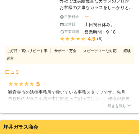
弊社では実績豊富なガラスのプロが、
てきます。特に台風や地震の発生した
お客様の大事なガラスをしっかりと修
日は気を付けるべきでしょう。 【ガ
理・交換いたします。確かな技術で安
ー
目安料金
ラスの処分に要注意】 しかしどれだ
心しておまかせいただけます。 【ガ
け気を付けていても、いつかは割れて
土日祝日休み。
定休日
ラスの種類と価格】 ガラスは同じ面
しまうのがガラスです。ガラスは自治
営業時間：9-18
営業時間
積であっても素材によってそれぞれ機
体によっても処分の方法が異なるた
★★★★★
4.5
（6）
能が異なるため、価格に差がありま
め、しっかり調べて行うべきです。も
す。保温性を高める複層ガラスは、
しも自信が無ければ、ガラスの処分に
ご好評・高いリピート率
サポート万全
スピーディーな対応
経験
2〜3枚ガラスを重ねて空気を挟みま
関しても私たちがお手伝いいたしま
豊富
すが、その分ガラスの量が多くなりま
す。窓ガラスは割れてしまうと防犯面
す。防火に使っている網入りガラスは
でもプライベートの保護でも脆弱にな
口コミ
ガラス以外にワイヤーが含まれていま
ってしまいますので、迅速にガラス修
す。 ガラスの種類やお住まいのサッ
理を行います。
5
★★★★★
シの種類によっては、そのままでは取
観音寺市の法律事務所で働いている事務スタッフです。先月、
り付けできない場合がございますの
事務所のガラスを清掃中に間違って割ってしまい、修理が必要
で、弊社にご相談ください。
になりました。地元のガラス屋を調べて、見積もりが良心的だ
続きを読む
った伊藤硝子店にガラス修理を依頼しました。ガラスの修理交
換も素早く作業をしてくれたので、申し分ない評価です。本当
にありがとうございました。
坪井ガラス商会
愛知県
清須市
2016年12月25日