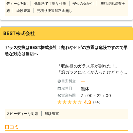
れる結露を軽減する効果があるのも、
ディーな対応
低価格で丁寧な仕事
安心の保証付
無料現地調査実
お客様の困ったを解決し、快適な生活
ペアガラスが注目を集めている大きな
ができるように全力サポート！ ガラ
施
経験豊富
見積り後追加料金無し
要因と言えるでしょう。ペアガラスへ
スの修理から、窓の防犯対策や強化ガ
交換をお考えでしたら、是非当店まで
ラスへの交換まで、ガラスのことで何
お問合せください。
かございましたら、遠慮なくお申し付
BEST株式会社
けを！ もちろん、個人のお客様だけ
でなく、店舗や医院、学校、企業など
ガラス交換はBEST株式会社！割れやヒビの放置は危険ですので早
のお客様にもご利用いただいておりま
急な対応は当店へ
す！ ガラス110番に提携している加盟
店は、どのような場所や種類でも対応
「収納棚のガラス扉が割れた！」
可能です。 他社のガラス業者に断ら
「窓ガラスにヒビが入ったけどどうし
れた際も、ぜひガラス110番を活用く
よう」 「玄関のガラスが割れて防犯
ださい。 お客様の満足いただける仕
ー
目安料金
上心配」 このようにガラスでのお困
上がりが提供できるよう、加盟店スタ
無休
定休日
りごとならBEST株式会社にお任せく
ッフ一同努めさせていただいておりま
7：00～22：00
営業時間
ださい！当店はお客様の「生活インフ
す。 24時間365日年中無休で電話受
★★★★★
4.3
（14）
ラを整える仕事」として、全国でガラ
付をしておりますので、お電話しにく
ス交換など生活のトラブルを解決して
い早朝や深夜などの時間帯でもお気軽
スピーディーな対応
経験豊富
います。全国にスタッフがいるため、
にご相談ください。
多くの地域でお急ぎの対応が可能で
口コミ
す。 ガラスの割れやヒビを放置して