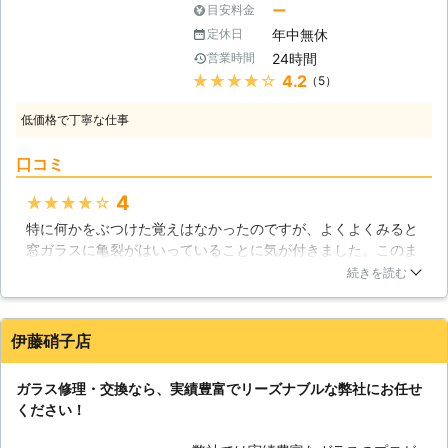
たち「aiサービス」です！20年以上に
ー
目安料金
て、ガラス交換・修理をさせて頂きま
わたって続けてこれたのも、ひとえに
す！一枚だけのガラス交換でもお気軽
年中無休
定休日
お客様からのご声援があってのことと
にご相談ください！お困りのお客様の
24時間
営業時間
思います。これからもaiサービスは地
為に、アンスコピエ総合建設は素早
★★★★★
4.2
（5）
域に根差し、お客様のことを第一に考
く・丁寧な作業で、ガラスの修理・交
えたサービスで頑張らせていただきま
換を行います。
低価格で丁寧な仕事
す！ 【たかがガラス、されどガラ
ス】 一口にガラスと言っても、その
口コミ
種類は多種多様です。それぞれのガラ
スに得意分野があり、いずれも私たち
4
★★★★★
の生活を豊かにする手伝いをしてくれ
特に何かをぶつけた覚えはなかったのですが、よくよくみると
るのです。初めのうちはガラスの種類
窓ガラスに亀裂がはいっていることに気が付きました。このま
に関して把握しきれないと思いますの
まにして何かの衝撃で破片が飛び散ってしまったら大変だと思
で、代わりに私たちがお客様に最適な
続きを読む
い、aiサービスさんに来てガラスの交換をしてもらいました。
ガラスをご提案させていただきます。
家を建てたときから同じガラスだったので劣化と太陽の熱で亀
【窓ガラスは危険に晒されている？】
裂がはいってしまったようです。交換後のガラスの処理もお願
採光しつつも、外からの飛来物などを
伊藤硝子店
いできたので助かりました。
防いでくれる窓ガラス。一見頑丈そう
に見えるガラスですが、道具を使えば
愛知県
東海市
2016年12月19日
ガラス修理・交換なら、実績豊富でリーズナブルな弊社にお任せ
簡単に割れてしまいます。そうでなく
ください！
とも、何年も外界に晒されていれば
徐々に傷が増え、その耐久性は低下し