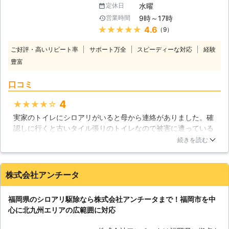
水曜
定休日
記の通りです。 【過去施工事例一
う。ですが、シロアリとなると、話は
9時～17時
営業時間
覧】 [CASE1] ・京都府京都市上京区
別になります。シロアリ駆除はまずシ
★★★★★
4.6
（9）
在住 匿名 [ご依頼内容] 空き家のシロ
ロアリの生態について詳しくないと、
アリ駆除を希望。 ■発生場所：空き
うまくいくことは少ないのです。仮に
ご好評・高いリピート率
サポート万全
スピーディーな対応
経験
家 ■建物：木造 ■建坪：8～9坪 ■築
被害を見つけた後にシロアリのことを
豊富
年数：40年 →→→施工料金21,600円
調べても、時間がなくて充分に調べら
(税込)にて対応 [CASE2] ・京都府京
れないと思います。 「株式会社三共
口コミ
都市南区在住 男性 [ご依頼内容] 浴室
リホーム」は害虫・害獣駆除に対応し
周りでシロアリを見つけたので、駆除
ています。時間が取れない方は、私達
4
★★★★★
してほしい。 ■発生場所：浴室周辺
のような第三者にお任せしてみてはい
実家のトイレにシロアリがいると母から連絡がありました。確
■建物：木造2階建て ■建坪：不明 ■
かがでしょうか？ 【調査・お見積り
認しに行くと古いタイル張りのトイレなので被害に遭っている
築年数：不明 →→→施工料金21,600
共に無料です】 私達はお客様からの
ことがすぐには分かりませんでした。三共リホームさんに来て
円(税込)にて対応 [CASE3] ・東京都
お問い合わせをいただいた後、すぐに
続きを読む
もらい調査してもらうとやはり駆除した方がいいと勧められま
千代田区在住 匿名 [ご依頼内容] シロ
調査のための準備に取り掛かります。
した。水回りは湿度も高く危険地帯のようで被害が拡大する前
アリ駆除を希望。 ■発生場所：自宅
その際料金は発生しません。無料で調
にお願いしました。今では定期チェックをしに来てもらってま
内【複数箇所】 ■建物：木造 ■建
査を実施し、さらに、その後のお見積
株式会社アンチータ
す。
坪：50坪くらい ■築年数：40年
りも無料で提出いたします。 【ご質
→→→施工料金23,700円(税込)にて対
問だけでも大丈夫です】 調査・お見
神奈川県
川崎市高津区
2016年12月22日
福岡県のシロアリ駆除なら株式会社アンチータまで！福岡市を中
応 ※上記価格は過去に対応した案件を
積りをご用命でなくても構いません。
心に北九州エリアの広範囲に対応
もとに参考金額を表示しております ※
ご質問・ご相談だけでも、私達は真摯
お客様のご依頼内容によって金額は異
な対応をいたします。私達の説明で、