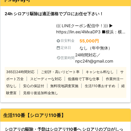
性従業員の方が対応してくれたのも嬉しかったです。
べてしまう非常に恐ろしい虫です。そ
のままシロアリの好き勝手にやらせて
埼玉県
飯能市
2016年10月23日
24h シロアリ駆除は適正価格でプロにお任せ下さい！
おくと、耐震性が落ちて地震の時に倒
壊しやすい家になってしまいます。こ
((( LINEクーポン配信中！))) ▶
れは地震の多い島国日本に住む日本人
https://lin.ee/4MxaDP3 ■横浜：横浜
にとってはとても大きな問題です。そ
市中区桜木町 ■湘南：藤沢市辻堂西
れを裏付けるかのように、阪神大震災
55,000円
目安料金
海岸 【 http://www.pestcontrol.jp/
の時に倒壊した建物の大半はシロアリ
なし（年中無休）
定休日
】 【シロアリ駆除】 適正価格でプロ
の被害を受けた建物であったというデ
24時間対応／
にお任せ下さい。 被害が広がる前に
営業時間
ータもあるほどです。ゆえに、シロア
npc24h@gmail.com
早急の対応が必要です。 24時間対応
リに対する対策をするという事は同時
で徹底的に駆除します！ ご近所様を
に地震対策をしていると言うこともで
365日24時間対応
ご好評・高いリピート率
キャンセル料なし
サ
気にする方、社名なしでお伺いの為、
きるのです。
ポート万全
スピーディーな対応
低価格で丁寧な仕事
作業外注一
周囲の方にはわかりません。 【実績
切なし
安心の保証付
無料現地調査実施
生活110番おすすめ
経
多数】 一般のご家庭だけでなく、外
験豊富
見積り後追加料金無し
食レストランといった食品製造業でも
お取引させていただいております。
【使用薬剤】 どの薬剤を、どの剤型
で、どのくらいの量を、どこに、どん
生活110番【シロアリ110番】
な器具をつかって、 いかに安全に処
理するかを考え、駆除及び防除に努め
シロアリの駆除・予防はシロアリ110番へ シロアリのプロがしっ
ております。 また、薬剤は、厚生省