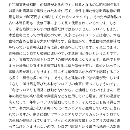
住宅耐震改修補助」の制度があるのです。対象となるのは昭和56年5月
以前の耐震基準で建設された木造住宅で、条件を満たせば耐震改修の費
用を最大で50万円まで補助してくれるシステムです。そのため築年数の
古い木造住宅も、改修工事によって長く使用されているのです。しか
し、家を危険にさらすのは地震だけではありません。シロアリもまた、
木造住宅にとっての脅威なのです。東京はそのイメージとは違い、木造
住宅の占める割合が大きい地域です。自然豊かで、木造住宅の改修補助
を行っている青梅氏はさらに高い数値を出しています。それはつまり、
青梅市にはシロアリ被害に遭いやすい木造住宅が多いということです。
また、青梅市の気候もシロアリの被害の要因になりえます。都内でも奥
まった場所に位置する青梅市は盆地に似た気候を有し、都心と比べても
寒暖の差が激しくなります。特に冬は最低気温が氷点下を記録すること
も多く、積雪も多いのです。そうなると建物の中では結露が発生しやす
くなり、湿り気を帯びた木材がシロアリの食害に遭ってしまうのです。
「冬はシロアリも活発には動かないから」と油断してはいけません。近
年の気密性の高い住宅や床暖房などを使用している場合、床下の温度が
高くなって一年中シロアリが活動してしまう、そんなこともあり得るの
です。冬の気温が低い青梅市ではイエシロアリが生息していないと言わ
れていますが、寒さに強いヤマトシロアリやアメリカカンザイシロアリ
の生息が提唱されています。せっかくの耐震改修もシロアリの被害に遭
ってはひとたまりもないので、シロアリ駆除という形でも地震への対策