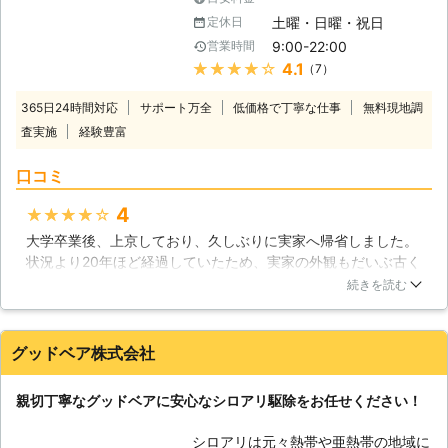
お待ちしております。 【雨漏り修理
害獣の駆除実績が豊富です。シロアリ
にも力を入れております】 株式会社
土曜・日曜・祝日
定休日
のように人間の大切な資産である家を
アクティブでは、雨漏り修理にも力を
9:00-22:00
営業時間
食い荒らす虫には一刻も早い対応が必
入れております。施工経験27年の熟
★★★★★
4.1
（7）
要になります。シロアリ駆除はシロア
練スタッフが、他社では直りきらなか
リそのものだけではなく、潜在してい
った難しい雨漏り修理も、スムーズに
365日24時間対応
サポート万全
低価格で丁寧な仕事
無料現地調
る多くの虫の駆除が必要になります。
解決させていただきます。原因究明か
査実施
経験豊富
もちろん簡単なことではありません
ら施工完了まで「直ってよかった、あ
が、害虫のことを知り尽くした私達に
りがとう！」といっていただけるサー
口コミ
は安心してお任せ頂けます。 【しっ
ビスを徹底いたしますので、どうぞご
かりクリーニングも致します】 私達
安心してご依頼ください。
4
★★★★★
はシロアリ駆除だけではなく、ハウス
大学卒業後、上京しており、久しぶりに実家へ帰省しました。
クリーニングのノウハウも持ち合わせ
状況より20年ほど経過していたため、実家の外観もだいぶ古く
ておりますので、一度シロアリの被害
なっていました。実家で両親と話をしていた時に、数年前より
により汚れてしまった部分のクリーニ
続きを読む
羽のあるアリが出るようになったと。慌てていつも利用してい
ングも可能になります。ゴキブリやネ
る生活110番で業者検索。急いで対応をお願いしました。危う
ズミを駆除する際も、まずは再度同じ
く、実家が倒壊する危機でした。対応も丁寧で説明も分かりや
場所を住処にされないようにしっかり
グッドベア株式会社
すかったです。ありがとうございました。
と清掃します。そうしたクリーニング
のノウハウはシロアリ駆除にも活かさ
神奈川県
川崎市川崎区
2016年11月30日
親切丁寧なグッドベアに安心なシロアリ駆除をお任せください！
れています。施工前の片付けの手間も
省くことが出来るため、皆様にご好評
シロアリは元々熱帯や亜熱帯の地域に