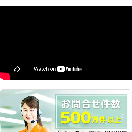
した。
ターフォローとして「しろあり防除保
証書」と「管理保証書」の2通りの保
福岡県
福岡市東区
2016年11月30日
証書を提供しております。 ・「しろ
あり防除保証書」について シロアリ
が発生した場合に、被害にあった部位
を修理費用1,000万円上限として修理
させていただく保険会社加入の保証で
す。 ・「管理保証書」について 施工
後、シロアリが再発した場合に、無料
で駆除処理をおこなうという当初規定
の保証になります。 また、住まいや
車の破損など、施工時の万が一の事故
に備え「賠償保険」にも加入しており
ます。