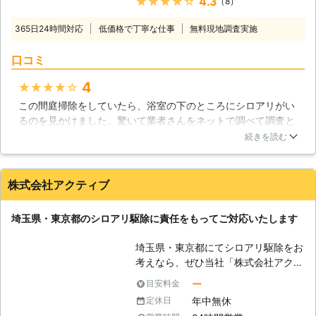
★★★★★
4.3
（8）
頂けます。シロアリ駆除の方法は様々
ですが、特にこのような工法を用いる
365日24時間対応
低価格で丁寧な仕事
無料現地調査実施
ことでシロアリを一網打尽にすること
が可能です！ 【バリア工法（ケミカ
口コミ
ル工法）】 この工法では薬剤を使用
します。シロアリが入れないバリアを
4
★★★★★
作ってしまうという方法になってお
この間庭掃除をしていたら、浴室の下のところにシロアリがい
り、床下や建物の中、あるいは外にあ
るのを見かけました。驚いて業者さんをネットで調べて調査と
る木材に穴をあけて薬剤を散布すると
駆除に来て頂くことにしました。こちらの業者さんは、シロア
いう方法です。床下の土にもこうした
続きを読む
リの知識が豊富で、駆除方法についても詳しく教えて頂き、納
薬剤を吹きつける場合があります。薬
得して施工をして頂くことができまいた。お陰様で、その後シ
剤の臭いが少し気になるという方もい
ロアリを見かけることもなくなりました。また機会がありまし
らっしゃいますが、費用は安価で済み
株式会社アクティブ
たらお願いします。
ますし、床下の木材が腐りにくくなる
というメリットがあります。 【ベイ
東京都
板橋区
2016年12月18日
埼玉県・東京都のシロアリ駆除に責任をもってご対応いたします
ト工法】 この方法では地中に埋める
ステーションと呼ばれる薬剤の入った
埼玉県・東京都にてシロアリ駆除をお
エサを用意します。シロアリがこのエ
考えなら、ぜひ当社「株式会社アクテ
サを食べたり、巣に持ち帰って仲間に
ィブ」にお任せください。お客様のご
ー
目安料金
食べさせることによってシロアリは巣
状況にあわせた最適な施工・親切丁寧
ごと全滅します。駆除するまでの時間
年中無休
定休日
なサービスをさせていただきます。
やメンテナンス費用はかかるものの、