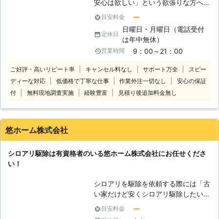
安心は欲しい」という欲張りな方へ
現したシロアリの駆除、防除も対応し
シロアリ駆除＆予防消毒工事に1平米
ております。アリみたいな虫がいたけ
ー
目安料金
1,272円（税込）～対応します！ 5年
どシロアリなのかな？床がぶよぶよす
日曜日・月曜日（電話受付
間の再施工保証付きで、1年毎に無償
る…一回見積もりだけでもしてもらい
定休日
は年中無休）
のアフターサービスを行います！ 自
たい。ささいなことでも一度シロアリ
9：00～21：00
営業時間
社の徹底教育された職人が最後まで施
110番にお任せください！ シロアリを
工します！ このように、床下工事に
しっかりと駆除するには、出現時のみ
ご好評・高いリピート率
キャンセル料なし
サポート万全
スピー
強いALT（アルト）だからこそ出来る
ならず定期的な薬剤配布による対策が
ディーな対応
低価格で丁寧な仕事
作業外注一切なし
安心の保証
最高峰のコストパフォーマンスを体験
重要になってきます。シロアリ110番
付
無料現地調査実施
経験豊富
見積り後追加料金無し
してください！ 廊下を歩いていると
では、アフターフォローも充実、ご利
きふかふかした感覚がある、家の周り
用シェア№1を誇るシロアリ駆除のス
で羽アリを見かけた このような場合
ペシャリストです。安心してお任せく
は床下にシロアリが潜んでいる可能性
ださい。
悠ホーム株式会社
があります……。 そんなシロアリで不
安なときこそ、株式会社ALT（アル
シロアリ駆除は有資格者のいる悠ホーム株式会社にお任せくださ
ト）にお任せください。 株式会社ALT
い！
は、神奈川県相模原市と埼玉県さいた
ま市に事務所を構え、このエリアを中
シロアリを駆除を依頼する際には「古
心に地域にお住まいのお客様からシロ
い家だけど安くシロアリ駆除したい」
アリ駆除＆予防消毒のご依頼を承って
「技術が確かな業者に任せたい」と業
いる床下工事に強い総合リフォームの
ー
目安料金
者探しもこだわりたいですよね。 そ
会社です。（水回りリフォームや内装