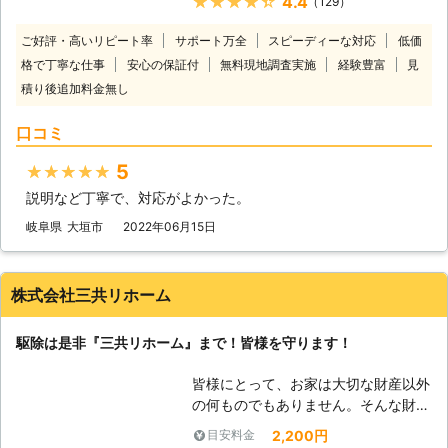
★★★★★
4.4
（129）
に周辺を汚さぬよう養生を徹底！ ③
間の再施工保証が付いています。 施
リフォームとシロアリ駆除のセットプ
工後に万が一シロアリが発生していた
ご好評・高いリピート率
サポート万全
スピーディーな対応
低価
ラン※セットならではの特別価格 この
ら無償で再施工します。 また『施工
格で丁寧な仕事
安心の保証付
無料現地調査実施
経験豊富
見
ように弊社ならではの特別サービスで
をしたらやりっぱなしで確認をしな
積り後追加料金無し
シロアリ駆除を提供しております。
い』のでは保証の意味がありません。
ご相談・お見積りは無料となっており
ALTでは1年毎にアフターフォローを
口コミ
ますので、まずはお気軽にお問い合わ
行なっているので、万が一のシロアリ
せください。 ■全国対応！お電話一
再発生を見逃しませんのでご安心くだ
5
★★★★★
本で駆け付けます ロイ株式会社では
さい！ 株式会社ALTは「人と街を繋
直営店・協力店を含め、全国に対応し
説明など丁寧で、対応がよかった。
ぎ、信頼を積み重ねる企業でありた
ております。 お電話一本いただけれ
い」と考えています。 床下は目に見
岐阜県
大垣市
2022年06月15日
ば、当日もしくは翌日に無料調査に伺
えにくい部分であるため、お客様が施
います。 また年中無休で対応してい
工内容に不安を感じないようしっかり
るため、土日祝日などお客様のご都合
とお話し、お客様がご納得いただける
株式会社三共リホーム
に合わせて対応可能です。 お客様第
施工をご提供できるよう徹底すること
一を心がけてシロアリ駆除をおこない
をモットーとしているのです。 床下
ますので、お困りの際は何時でもご相
駆除は是非『三共リホーム』まで！皆様を守ります！
の検査や相見積りも無料で承っており
談ください。 ※「宮城県」「広島県」
ますので、まずはお気軽にご相談くだ
「福岡県」については今後出店予定
皆様にとって、お家は大切な財産以外
さいませ。
■ロイ株式会社シロアリ駆除 弊社で
の何ものでもありません。そんな財産
は過去に多くのシロアリ駆除に対応し
を守るために、何か不測の事態が起き
2,200円
目安料金
てまいりました。 実績については下
たら色々と手段を取られることでしょ