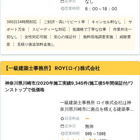
なし
定休日
んなときは悠ホーム株式会社にシロア
リフォームでもご依頼をいただいてお
8：00～18：00
営業時間
リ駆除をお任せください。当店は築年
ります！） 以下に株式会社ALTの強み
数による追加料金がないため、古いお
を紹介いたします。 【床下工事の施
365日24時間対応
ご好評・高いリピート率
キャンセル料なし
サ
宅でもお安く対応できます。 ただ安
工実績500件以上！株式会社ALTの強
ポート万全
スピーディーな対応
低価格で丁寧な仕事
作業外注一
いだけでなく日本しろあり対策協会が
み】 ①施工は自社施工で、下請け業
認定した「しろあり防除施工士」の資
切なし
女性対応可能
安心の保証付
無料現地調査実施
経験豊
者を使うことはありません。中間マー
格をもつ技術・知識が確かなスタッフ
富
見積り後追加料金無し
ジンが発生しないため余分なシロアリ
が、お客様ひとりひとりにあった駆除
駆除＆予防消毒の費用をカットできま
方法をご提案します。 当店は総合リ
すよ。 ②シロアリ駆除の効果が高い
フォーム業者であるため、シロアリ被
「ハチクサンFL」「ハチクサンME」
【一級建築士事務所】 ROY(ロイ)株式会社
害で傷んでしまった「木部交換」「床
を同時に使用します。 ハチクサンは
の張替え」「内装リフォーム」とった
人や動物への影響も少なく環境にやさ
修繕も得意としています。早ければ駆
神奈川県川崎市/2020年施工実績9,345件/施工後5年間保証付/ワ
しい薬剤として「公益財団法人文化財
除と同日に施工できるので、気軽にご
ンストップで低価格
虫菌害防除研究所」が認定したシロア
相談ください。お客様の長く住みよい
リ駆除の薬剤です。 薬剤特有の嫌な
家づくりをお手伝いします！
一級建築士事務所 ロイ株式会社は神
臭いもなく持続効果も高いためシロア
奈川県川崎市に拠点を構える建築事務
リを確実に駆除することができます。
所です。 リフォームを手掛ける傍
そのため、ハチクサンは一級家屋や文
ー
目安料金
ら、害獣や害虫などの駆除作業にも対
化財などのシロアリ駆除にも使用され
無休
定休日
応しております。 中でもシロアリ駆
ています。 ③シロアリ駆除を株式会
9時～19時
営業時間
除は、 ①5年間の保証付き ②作業中
社ALTで施工いただいた場合は、5年