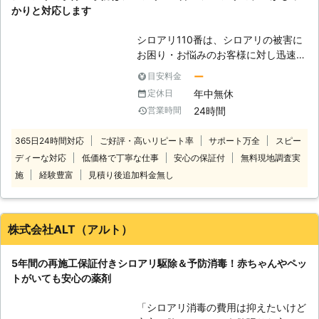
かりと対応します
認可並びに伝染病予防法で指定する人
畜に安全性の高い薬剤を使用し、散布
シロアリ110番は、シロアリの被害に
量は同法の殺虫剤散布基準量に基き行
お困り・お悩みのお客様に対し迅速な
います。 【国家資格】 防除作業監督
対応をさせていただいております。
者 【所持資格】 高所作業車オペレー
ー
目安料金
シロアリは一匹でもいたら3万匹はい
ター(10m以上可) 【所属団体】 日本
年中無休
定休日
ると言われています。もしも家の中や
ペストロジー学会員／都市有害生物管
24時間
営業時間
お庭などでシロアリを見かけた際は被
理学会員／文化財虫菌害研究所会員
害が大きくなる前にお知らせくださ
◆お気軽にお問い合わせ下さい◆
365日24時間対応
ご好評・高いリピート率
サポート万全
スピー
い。駆除が遅れると、さらに被害が拡
ディーな対応
低価格で丁寧な仕事
安心の保証付
無料現地調査実
大します。シロアリ110番では全国数
多くの加盟店と提携していますので、
施
経験豊富
見積り後追加料金無し
日本全国どこでも対応しております。
経験と実績が豊富だから、これまでに
培ってきた確かな技術でシロアリの駆
株式会社ALT（アルト）
除・予防を行います。 技術があるか
ら、施工に必要な時間も短縮。そし
5年間の再施工保証付きシロアリ駆除＆予防消毒！赤ちゃんやペッ
て、常にお客様目線での作業を心掛け
トがいても安心の薬剤
ておりますので、安心してお任せくだ
さい。 ご自宅のみならず、アパート
「シロアリ消毒の費用は抑えたいけど
やマンションなどの貨物物件などに出