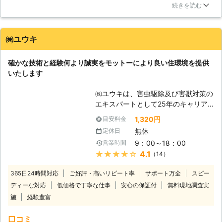
聞いた時は驚きましたが、丁寧な説明で、納得できました。定
【弊社ならではのサービス】 一般的
続きを読む
期点検は考えてなかったのですが、今回のように大事になるの
な木造の在来工法を始め、2×4・パネ
も怖いので、お願いしようと思っています。親身な対応で助か
ル構法・ログハウス・鉄骨造・鉄筋コ
りました。ありがとうございます。
ンクリート造・ビルのテント・マンシ
㈱ユウキ
ョンなど全ての建築物に対応しており
東京都
葛飾区
2016年12月27日
ます。床下などの普段目に見えない環
確かな技術と経験何より誠実をモットーにより良い住環境を提供
境で、どのような被害状況でどんな原
いたします
因があるのかをデジタルカメラで撮影
し、分かりやすくご説明致しますが、
㈱ユウキは、害虫駆除及び害獣対策の
不安な点がありましたら、お気軽にご
エキスパートとして25年のキャリア
相談下さい。保証期間5年の保証書も
に基づいて大切なお家の環境維持に努
1,320円
目安料金
しっかり発行し、保証期間中は定期的
めてまいります。年中無休と迅速な対
に点検にお伺いしてシロアリの再発が
無休
定休日
応を常として、お客様の信頼にこたえ
無いかチェックし、管理させていただ
9：00～18：00
営業時間
てまいります。まずはお気軽にご相談
きますのでご安心下さい。シロアリ予
★★★★★
4.1
（14）
からでも結構ですのでご連絡くださ
防消毒や新築消毒などにも対応できま
い。 【安心のシロアリ駆除技術】 経
すので、弊社にぜひご一報下さい。
365日24時間対応
ご好評・高いリピート率
サポート万全
スピー
験豊富な当社では、丁寧なサービスと
ディーな対応
低価格で丁寧な仕事
安心の保証付
無料現地調査実
高品質な薬剤使用で、お客様に満足い
施
経験豊富
ただける施工をいたします。 お客様
がご利用しやすいよう、料金の面でも
口コミ
頑張っております。低価格を実現する