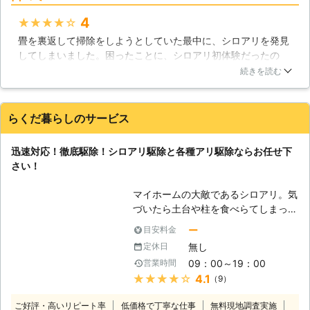
ためにこれからも精進してまいります
4
★★★★★
のでよろしくお願いします。 また、
ご安心いただくため、大手保険会社と
畳を裏返して掃除をしようとしていた最中に、シロアリを発見
の協力により、5年間の安心保証をお
してしまいました。困ったことに、シロアリ初体験だったの
付けしております。 【対応地域につ
で、どこに連絡すればよいか分からず生活110番をにらめっこ
続きを読む
きまして】 ㈱ユウキでは、千葉県を
していました。そこで見つけたユウキさんですが、電話での対
中心に広範囲に出張・巡回をしており
応がすごくよく、どんな対処法をするかなど丁寧に教えて頂け
ます。東京・茨城・埼玉・神奈川にも
たので安心してお願いする事が出来ました！実際の作業では、
らくだ暮らしのサービス
出張いたしますので、近隣の方のご相
時間もさほど掛からず、駆除だけでなく予防対策もして頂けた
談をお待ちしております。 【さまざ
ので満足でした！！
迅速対応！徹底駆除！シロアリ駆除と各種アリ駆除ならお任せ下
まな害虫・害獣駆除にご対応】 シロ
千葉県
千葉市中央区
2016年11月30日
さい！
アリに限らず、様々な種類の害虫・害
獣駆除にご対応しております。 ・シ
マイホームの大敵であるシロアリ。気
ロアリ全般 ・ゴキブリ ・チョウバエ
づいたら土台や柱を食べらてしまって
・ダニ ・ノミ ・ネズミ ・ハクビシン
いた、そんなご相談も多く寄せられま
・コウモリ ・ハト これらの被害でお
ー
目安料金
す。シロアリを見つけたらすぐに株式
悩みなら、今すぐ当社までお電話をお
無し
定休日
会社Rグループまでお問い合わせ下さ
待ちしております。
09：00～19：00
営業時間
い。 すぐに駆けつけて徹底的にシロ
★★★★★
4.1
（9）
アリ駆除を行い、大切なマイホームを
お守りいたします。 【シロアリ駆除
ご好評・高いリピート率
低価格で丁寧な仕事
無料現地調査実施