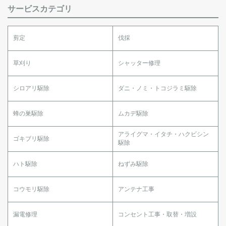
サービスカテゴリ
剪定
伐採
草刈り
シャッター修理
シロアリ駆除
ダニ・ノミ・トコジラミ駆除
蜂の巣駆除
ムカデ駆除
アライグマ・イタチ・ハクビシン
ゴキブリ駆除
駆除
ハト駆除
ねずみ駆除
コウモリ駆除
アンテナ工事
漏電修理
コンセント工事・取替・増設