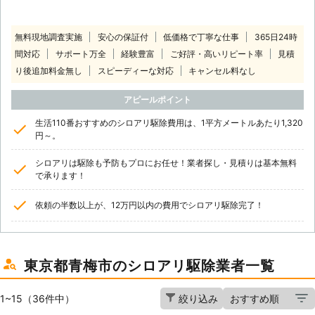
無料現地調査実施
安心の保証付
低価格で丁寧な仕事
365日24時
間対応
サポート万全
経験豊富
ご好評・高いリピート率
見積
り後追加料金無し
スピーディーな対応
キャンセル料なし
アピールポイント
生活110番おすすめのシロアリ駆除費用は、1平方メートルあたり1,320
円～。
シロアリは駆除も予防もプロにお任せ！業者探し・見積りは基本無料
で承ります！
依頼の半数以上が、12万円以内の費用でシロアリ駆除完了！
東京都青梅市のシロアリ駆除業者一覧
1~15（36件中）
絞り込み