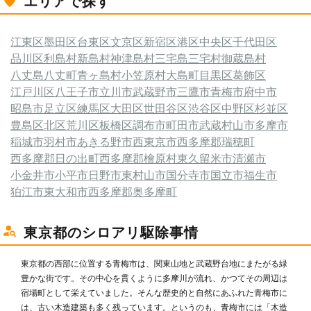
エリアで探す
江東区
墨田区
台東区
文京区
新宿区
港区
中央区
千代田区
品川区
利島村
新島村
神津島村
三宅島三宅村
御蔵島村
八丈島八丈町
青ヶ島村
小笠原村
大島町
目黒区
葛飾区
江戸川区
八王子市
立川市
武蔵野市
三鷹市
青梅市
府中市
昭島市
足立区
練馬区
大田区
世田谷区
渋谷区
中野区
杉並区
豊島区
北区
荒川区
板橋区
調布市
町田市
武蔵村山市
多摩市
稲城市
羽村市
あきる野市
西東京市
西多摩郡瑞穂町
西多摩郡日の出町
西多摩郡檜原村
東久留米市
清瀬市
小金井市
小平市
日野市
東村山市
国分寺市
国立市
福生市
狛江市
東大和市
西多摩郡奥多摩町
東京都のシロアリ駆除事情
東京都の西部に位置する青梅市は、関東山地と武蔵野台地にまたがる緑
豊かな街です。その中心を貫くように多摩川が流れ、かつてその周辺は
宿場町として栄えていました。そんな歴史的と自然にあふれた青梅市に
は、古い木造建築も多く残っています。というのも、青梅市には「木造