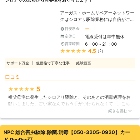
かし、最近はヤマトシロアリよりも食
害が深刻になりやすいイエシロアリや
アーガス・ホームリペアーネットワー
アメリカカンザイシロアリの発生が目
クはシロアリ駆除業務には自信がござ
立ってきています。当社は近年増えて
います。シロアリでお困りのお客様に
きたそれらのシロアリ駆除にも豊富な
ー
目安料金
シロアリのいない安全な空間を提供す
実績がありますので、ご依頼いただけ
電線受付は年中無休
定休日
るのが当店の役割です。家の中でシロ
ば適切な調査とシロアリ駆除を行い、
6：00～21：00
営業時間
アリを発見して心配・シロアリの被害
再発生の不安を残さない安心のサービ
★★★★★
4.5
（2）
の被害を受けたような痕跡があるな
スを提供させていただきます。
ど、お客様の様々なシロアリに関する
サポート万全
低価格で丁寧な仕事
経験豊富
お困り事に親身になって対応させてい
ただきます。シロアリによってもたら
口コミ
される被害は、発見が遅れれば遅れる
ほど深刻なものになる可能性がありま
5
★★★★★
す。早期発見につなげるため、どのよ
祖父母宅に発生したシロアリ駆除と、そのあとの消毒処理をお
うな些細なことでも喜んでお応えして
願いしました。古い家なんでもう手がつけられなくて…。こち
おりますので、まずはお気軽に当社ま
らは電話で見積もりしてもらえたのでよかったです。最近の業
でご連絡ください。お客様のご連絡を
続きを読む
者はいろんな業務を兼任してることが多いですけど、やっぱり
従業員一同心よりお待ちしておりま
専門にしているところの方が強い気がしますね。すっかり綺麗
す。 【地震に強い家にするために】
になりました。消毒と防腐処理をしてもらったけど薬臭いこと
シロアリはお客様の大事な住まいに勝
NPC 総合害虫駆除.除菌.消毒【050-3205-0920】カー
もないし、体に悪影響はないものだそうで安心できました。女
手に住みつき、家の柱や土台などを食
ド.PayPay可