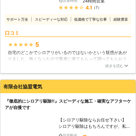
24時間営業
営業時間
【シロアリ駆除に迅速対応】 シロア
確実に巣ごと全滅させることが出来る
★★★★★
4.1
（7）
リ駆除は、少しでも早く対処すること
というメリットがあります。 こうし
がとても大切です。たとえば、イエシ
た状況によって工法を使い分けること
サポート万全
スピーディーな対応
低価格で丁寧な仕事
経験豊富
ロアリは1つの集団で100万匹にのぼ
によって、更に効果的になります。
ることもあり、お家の柱を食べるスピ
【お客様の立場に立ったサービスをご
口コミ
ードもあっという間。大事な柱が弱っ
提供しております！】 弊社シロアリ
てしまい、家が大きく傾いたために、
5
★★★★★
駆除の技術だけでなく、お客様のこと
建て替えを余儀なくされることもござ
を第一に考えたサービスが大切になる
自宅のどこかでシロアリがいるのではないかという疑惑があが
います。そんなことになってしまう前
と考えております。そのため、関東全
りました。怖くなったので業者に来てもらって調べてもらおう
に、シロアリを発見したら、すぐにで
域に対応しております。即日対応も可
ということにしました。こちらは資格を持っている人ばかりが
も当社までご連絡ください。親身にな
続きを読む
能で、お見積り・ご相談も無料とさせ
いるということで確かな技術で行ってくれるということでした
ってご相談にのらせていただきます。
て頂いており、また、完全後払い制で
のでお願いすることにしました。そして作業当日来てくれた担
【シロアリ被害の発見方法】 しか
結果をお出ししてから代金をお支払い
当さんはとても感じの良い人で気持ちの良い対応をしてくださ
し、シロアリ被害は目に見えづらい部
有限会社協盟電気
頂くシステムとなっております。全て
いました。丁寧な説明で今後の対策も教えてくれました。とて
分もございます。 ・家の基礎部分に
はお客様の立場に立てばこそ行えるサ
もためになりました。
土が盛り上がってついている ・床下
『徹底的にシロアリ駆除!!』スピーディな施工・確実なアフターケ
ービスです。
が一部朽ちているようにみえる ・床
埼玉県
さいたま市中央区
2016年12月29日
アが自慢です
や畳を踏むとヘコむ箇所がある この
ような状態ですと、シロアリが潜んで
【シロアリ駆除ならお任せ下さい】
いる可能性がございます。「白ありか
シロアリ駆除はもちろんですが、私達
な？」と感じたら、まず一度ご連絡を
はゴキブリやネズミなどの衛生害虫・
ー
目安料金