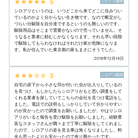
★★★★★
5
シロアリ駆除
シロアリというのは、いつどこから来てどこに住みつい
ているのかよく分からない生き物です。なので断定がし
づらい分駆除を自分達でするというのも難しいのです。
駆除用品はそこまで需要がないので売っていません。そ
うなると業者に頼むしかなくなります。それも早い段階
で駆除してもらわなければそれだけ家が危険になりま
す。私が住んでいた東京都の家もまさにそうでした。
2016年12月14日
★★★★★
3
シロアリ駆除
自宅の床下から小さな羽が付いた虫が出入りしているの
を見つけ、もしかしたらシロアリかもと思い調査をして
くれる業者を探していてこちらの会社を見つけ電話をし
ました。電話での説明もしっかりしていて分かりやすい
のが良かったので調査をお願いしましたが、やはりシロ
アリがいると報告を受け駆除をお願いしました。経験豊
富なスタッフさんが隅々まで丁寧に駆除をしてくれまし
たので、シロアリの姿を見る事は無くなりましたし、料
金も思ったよりも安かったので有り難かったです。