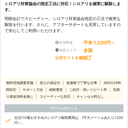
シロアリ対策協会の指定工法に対応！シロアリを確実に駆除しま
す。
明朗会計でスピーディー。シロアリ対策協会指定の工法で確実な
駆除を行います。さらに、アフターサポートも充実していますの
で安心してご利用いただけます。
平米 1,320円～
目安料金
全国
対応エリア
公式サイトを確認
無料現地調査実施
安心の保証付
低価格で丁寧な仕事
365日24時
間対応
サポート万全
経験豊富
ご好評・高いリピート率
見積
り後追加料金無し
スピーディーな対応
キャンセル料なし
アピールポイント
生活110番おすすめのシロアリ駆除費用は、1平方メートルあたり1,320
円～。