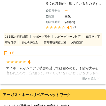
いただいております。 【丁寧な施工
多くの種類が生息しているものです。
が自慢です】 お客様のお話を聞く、
ですから、日本国内で害虫として知ら
というのは当たり前で非常に一番大切
ー
目安料金
れているシロアリも、暖かく湿度の多
なことです。どこからシロアリが発生
無休
定休日
い地域に生息が集中していると見られ
しているのか、どのような被害がある
24時間
営業時間
ていましたが、最近は温暖化の影響で
のか把握し、丁寧に施工し、万一の際
★★★★★
4.1
（7）
各地の気温が高くなっているためか、
はしっかりとしたアフターケアを行な
シロアリの生息範囲が拡大していると
うことを私達は大切にしています。
365日24時間対応
サポート万全
スピーディーな対応
低価格で丁
言われています。住まいの中で床が軋
寧な仕事
安心の保証付
無料現地調査実施
経験豊富
む妙な音がしたり、羽アリがいるのを
見かけたら、シロアリが侵入している
口コミ
サインかも知れません。そんな時は、
大事な住まいが大きな被害を受ける前
4
★★★★★
にグッドベアにご相談ください。経験
マイホームがシロアリ被害を受けては困るのと、予防が大事と
豊富なスタッフが徹底したシロアリ駆
言われたので、定期的にシロアリがいないかどうかをグッドベ
除でお客様に安心と安全をお届けいた
アさんで点検して頂いています。今のところ、発生した形跡は
します。 【様々なシロアリに対応い
続きを読む
ないと言われているので、その保証がもらえるだけで安心でき
たします】 住まいを食い荒らすシロ
ます。スタッフの方もとても親切ですよ。丁寧にお仕事されて
アリにもいくつかの種類がいますが、
いると思います。これからもよろしくお願いします。
日本中で最も広く生息していて、シロ
アーガス・ホームリペアーネットワーク
アリ駆除の対象にあることも多いのは
福岡県
糟屋郡篠栗町
2016年12月29日
ヤマトシロアリだとされています。し
シロアリの恐怖からお客様をお守りします！