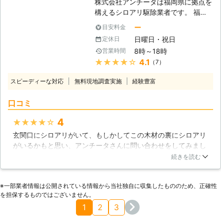
株式会社アンチータは福岡県に拠点を
なるため、正確な金額はご依頼時のお
お客様がシロアリについて詳しくなれ
構えるシロアリ駆除業者です。 福岡
見積りにてご提示いたします
ば幸いでございます。 私達は昭和62
市を中心に筑紫野市、春日市、大野城
年に設立した会社です。日本ペストコ
ー
目安料金
市など九州北部のエリアに対応してお
ントロール協会や日本白アリ対策協会
日曜日・祝日
定休日
ります。 1981年の設立以来、多くの
などたくさんの企業様とお取引してい
8時～18時
営業時間
お客様にご利用いただく老舗の駆除業
るので、スムーズにシロアリ駆除を行
★★★★★
4.1
（7）
者としてお客様のご依頼をお待ちして
います！
おります。 <しろあり防除施工士在
スピーディーな対応
無料現地調査実施
経験豊富
籍！住まいに根付くシロアリを徹底駆
除> アンチータのシロアリ駆除はしろ
口コミ
あり防除施工士の有資格者が駆除対応
いたします。 この資格はシロアリ防
4
★★★★★
除に必要な技術は勿論ですが、使用す
玄関口にシロアリがいて、もしかしてこの木材の裏にシロアリ
る薬剤・建築・木材などの知識も豊富
がいるかもと思い、アンチータさんに問い合わせをしてみまし
です。 そのため、お客様の住まいや
た。調査にきてもらい、玄関口の柱の中にシロアリがいまし
被害状況に合わせた適切で安全な駆除
続きを読む
た。表面の木目は綺麗な柱だったのですが、中ではシロアリが
作業のご提案が可能です。 調査は無
木材を食べてボロボロになっていました。早めに対処しておく
料ですので、まずはお気軽にお問い合
※⼀部業者情報は公開されている情報から当社独⾃に収集したもののため、正確性
べきだったと後悔するのはさておき、すぐに駆除と予防をお願
わせください。 <5年保証【「しろあ
を担保するものではございません。
いしました。予防に使う薬の詳細や、駆除の仕方など、詳しく
り防除保証書」と「管理保証書」】の
1
2
3
教えてもらえたので安心して仕事を任せられました。無事にシ
2通りをご用意！施工後のアフターフ
ロアリはいなくなり、柱の修繕も行ってもらえたので助かりま
ォローも万全> 弊社では施工後のアフ