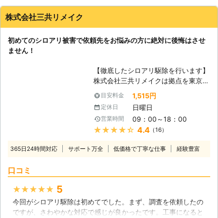
株式会社三共リメイク
初めてのシロアリ被害で依頼先をお悩みの方に絶対に後悔はさせ
ません！
【徹底したシロアリ駆除を行います】
株式会社三共リメイクは拠点を東京や
千葉、茨城におき、東京都を中心に関
1,515円
目安料金
東一円のシロアリ駆除のプロフェッシ
日曜日
定休日
ョナルとして活動しています。ターマ
09：00～18：00
営業時間
イトコントロール業務を遂行するに当
★★★★★
4.4
（16）
たり、ヤマトシロアリやイエシロア
リ、アメリカカンザイシロアリ等の形
365日24時間対応
サポート万全
低価格で丁寧な仕事
経験豊富
態や生態を熟知した日本シロアリ対策
協会認定のシロアリ防除施工士、蟻害
口コミ
腐朽検査員がシロアリ被害の原因であ
る湿気の状態や被害箇所、範囲やシロ
5
★★★★★
アリの種類、防除方法を各住宅に訪れ
今回がシロアリ駆除は初めてでした。まず、調査を依頼したの
て調査を行います。分かりやすく丁寧
ですが、さわやかな対応で感じが良かったです。工事になると
な言葉遣いと説明を心がけています。