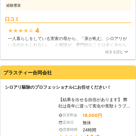
の様々な作業に対応しています】 シ
経験豊富
ロアリ駆除と一口にいっても様々な作
業が考えられます。家屋の床下や屋根
口コミ
裏の調査、薬剤によるシロアリ駆除、
シロアリ予防の対策、住宅以外の建物
4
★★★★★
での作業など。当社ではそれらシロア
一人暮らしをしている実家の母から、「床が軋む。シロアリが
リ駆除の関する様々な作業に専門スタ
いるのかもしれない。」と相談が。専門的なことは全く分から
ッフが丁寧に対応します。また、シロ
ないので、こちらに相談させていただきました。一日でも早く
アリ被害の有無を調べる調査も承って
続きを読む
不安が取り除けるようにとご配慮いただき、とてもスピーディ
いますので、不安を感じた時は何でも
ーに対応してくださいました。母が「一人では不安だ。」と言
ご相談いただけます。 【ご安心いた
うので私も立ち会わせていただきましたが、作業の内容などの
だける迅速対応】 Rグループではお客
プラスティー合同会社
説明もとても丁寧で、安心してお任せすることができました。
様からのお問合せに最速で当日に対応
本当にありがとうございました。母も、とても感謝しておりま
し、シロアリ被害にお困りの皆様の不
シロアリ駆除のプロフェッショナルにお任せください！
す。
安を一刻も早く取り除きます。料金に
ついても、施工前に無料現地調査とお
埼玉県
蕨市
2016年12月22日
【結果を出せる自信があります】 弊
見積りを行い、スタッフがしっかりと
社は長年に渡って害虫や害獣トラブル
詳細をご説明いたします。できる限り
を解決してきた実績がございます！シ
リーズナブルな施工方法をご提案させ
18,000円
目安料金
ロアリについての知識はもちろんです
ていただきますので、それらの内容に
無休
定休日
が、薬剤に対する知識も豊富に持ち合
ご納得いただいてから安心してご依頼
24時間
営業時間
わせておりますので、安心してお任せ
いただけます。