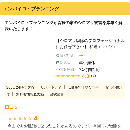
培ってきた確かな技術でシロアリの駆
エンバイロ・プランニング
除・予防を行います。 技術があるか
ら、施工に必要な時間も短縮。そし
エンバイロ・プランニングが皆様の家のシロアリ被害を素早く解
て、常にお客様目線での作業を心掛け
決いたします！
ておりますので、安心してお任せくだ
さい。 ご自宅のみならず、アパート
【シロアリ駆除のプロフェッショナル
やマンションなどの貨物物件などに出
にお任せ下さい】 私達エンバイロ・
現したシロアリの駆除、防除も対応し
プランニングは、各種の害虫駆除、室
ております。アリみたいな虫がいたけ
ー
目安料金
内の消臭消毒に取り組んできましたが
どシロアリなのかな？床がぶよぶよす
年中無休
定休日
害虫駆除の中でもシロアリ駆除は、得
る…一回見積もりだけでもしてもらい
24時間対応
営業時間
意とする業務の1つでもあります。私
たい。ささいなことでも一度シロアリ
★★★★★
4.3
（7）
達が暮らす住宅の基礎や柱を食い荒ら
110番にお任せください！ シロアリを
す厄介なシロアリは、どうぞ私たちに
しっかりと駆除するには、出現時のみ
365日24時間対応
サポート万全
低価格で丁寧な仕事
安心の保証
お任せ下さい。 【シロアリ駆除を行
ならず定期的な薬剤配布による対策が
付
無料現地調査実施
経験豊富
なう上で必要な事】 シロアリは、巣
重要になってきます。シロアリ110番
の中に数万から数十万匹、時には数百
では、アフターフォローも充実、ご利
口コミ
万匹にもなる大規模な群れで暮らすよ
用シェア№1を誇るシロアリ駆除のス
うです。しかし、シロアリそのものが
ペシャリストです。安心してお任せく
4
★★★★★
小さいこと、鳴き声がするわけでもな
ださい。
今までもお世話になったことがあるのですが、今回再び駆除を
いので、その被害に気がつくのは、か