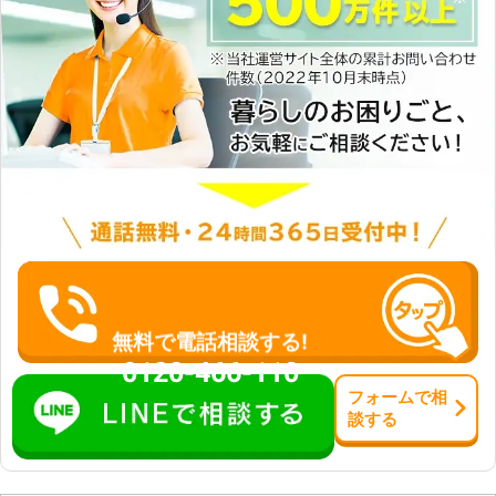
無料で電話相談する!
0120-466-110
フォーム
で
相
談
する