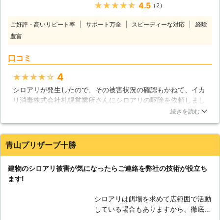
ファミリー」をどうぞご贔屓くださ
★★★★★
4.5
（2）
ホームセンターで殺虫剤等を購入して
い！
駆除をしてもなかなか効果が得られる
ご好評・高いリピート率
サポート万全
スピーディーな対応
経験
ものではありません。その点、弊社に
豊富
ご依頼いただければ害虫駆除の経験が
豊富なスタッフが責任をもって解決い
口コミ
たします。 シロアリ駆除業者への依
頼は、料金が高いというイメージがあ
4
★★★★★
るかもしれません。しかし、弊社では
シロアリが発生したので、その被害状況の確認もかねて、イカ
ご負担とならないようにリーズナブル
リ消毒株式会社札幌営業所さんにシロアリの駆除を依頼しまし
な料金設定ですので、まずはお気軽に
た。幸いまだ被害はそれほどでもなかったようなので、しっか
ご相談ください。
続きを読む
りと業者の方に駆除していただけて良かったです。定期的にチ
ェックしていただきたいと思っていたので、駆除してそれで終
わりというわけでもなかったところにほっとしています。
青山プリザーブ十勝
北海道
札幌市白石区
2016年12月12日
建物のシロアリ被害が気になったらご連絡を弊社の技術が役立ち
ます!
シロアリは餌場を求めて広範囲で活動
している場合もありますから、徹底し
た対策を行うためには生態を熟知し、