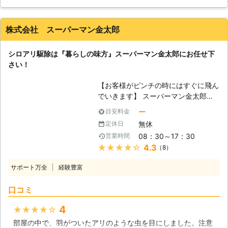
覚でしたが、スタッフの方が丁寧な説明をしてくれたので素人
件数も増えているセントリコンシステ
でも分かりやすかったです。シロアリも無事に駆除できました
ムは、薬液の散布なしにシロアリの駆
し、依頼してよかったなと思います。
除、再発生の抑制を行える重要なシス
株式会社 スーパーマン金太郎
テムです。もちろん、従来から行われ
北海道
函館市
2016年12月15日
ている駆除法においても、数々の現場
シロアリ駆除は『暮らしの味方』スーパーマン金太郎にお任せ下
をこなして来たことに寄る自信があり
さい！
ます。 【調査だけでもお任せくださ
い】 シロアリが発生しているかどう
【お客様がピンチの時にはすぐに飛ん
かを、慣れていない方が見ても判別す
でいきます】 スーパーマン金太郎は
るのは大変難しいです。シロアリは基
長年お客様のお困りごとに対応してま
ー
目安料金
本的に、人の目に触れないように木材
いりました。 車の買取はもちろん、
の中にトンネルを作りつつ被害範囲を
無休
定休日
リフォームや外構工事まで様々なこと
広げていきます。だからこそ、きちん
08：30～17：30
営業時間
を行い、そのノウハウを活かしたハイ
とシロアリの知識がある業者による調
★★★★★
4.3
（8）
クオリティーなシロアリ駆除を行って
査が必要不可欠です。西部消毒株式会
おります。住宅の様々な問題に対応し
社はりシロアリ駆除に関する調査も、
サポート万全
経験豊富
続けてきた技術力と経験が自慢です。
専門のスタッフが対応いたします。ど
もちろんシロアリ駆除と一緒に、被害
うぞお気軽にご相談下さい。
口コミ
に遭われた場所の補修をすることも可
能です。 【シロアリの危険性】 シロ
4
★★★★★
アリは放っておくと家屋を崩壊にまで
部屋の中で、羽がついたアリのような虫を目にしました。注意
陥れる危険性があります。日本でよく