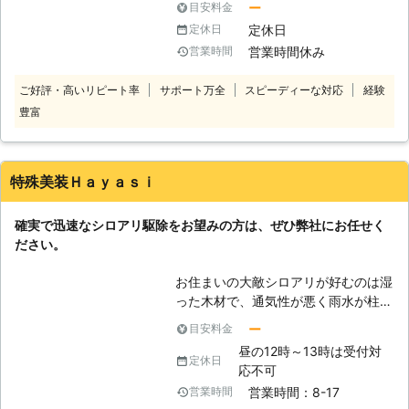
ー
目安料金
適切な対応を行っていかなければなり
定休日
定休日
ません。弊社では薬剤を使いながらも
営業時間休み
営業時間
環境汚染や健康被害をもたらすことな
くシロアリ駆除を目指せるシステムを
ご好評・高いリピート率
サポート万全
スピーディーな対応
経験
導入しています。シロアリによる建物
豊富
被害が気になるなら、建物に近づけさ
せずコロニー全体を消滅させることが
できる防除システムをぜひご依頼くだ
さい。 目立った被害がなくても、シ
特殊美装Ｈａｙａｓｉ
ロアリがいるのではないかと感じたら
遠慮せずにご相談ください。生息調査
確実で迅速なシロアリ駆除をお望みの方は、ぜひ弊社にお任せく
を行って対応が必要かどうか見極め、
ださい。
迅速な対応をいたします。
お住まいの大敵シロアリが好むのは湿
った木材で、通気性が悪く雨水が柱な
どの建材にしみ込んでいる古い木造家
ー
目安料金
屋が狙われやすくなります。木材が湿
昼の12時～13時は受付対
り気を帯びると木材腐朽菌という菌が
定休日
応不可
発生しがちとなり、在来種のシロアリ
営業時間：8-17
営業時間
はこれを好むため湿気対策が重要とな