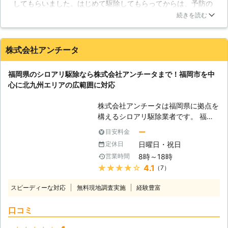
してもらいました。はじめて駆除してもらってからは、予防の
なり食害が進んでからのことが多いよ
ために定期的に来てもらっていたのですが、今回は少しお願い
うです。しかし、私達のように長年シ
続きを読む
するのが遅かったようです。人間からしてみれば、こんなもの
ロアリの駆除を行ってきている経験が
が、というものがエサになっていたりします。ダンボールを放
あれば、床下空間に潜り、僅かな痕跡
置しているのもよくないことなんですね。色々お話ししてもら
からシロアリの被害の発生の有無を調
株式会社アンチータ
って、こちらも勉強になります。
べることも可能です。シロアリがどこ
に居るのか、被害がどこまで進んでい
北海道
函館市
2016年11月30日
福岡県のシロアリ駆除なら株式会社アンチータまで！福岡市を中
るかをしっかり把握することが、シロ
心に北九州エリアの広範囲に対応
アリ駆除の上でかなり重要なことで
す。 【長いお付き合いもさせていた
株式会社アンチータは福岡県に拠点を
だきます】 実はシロアリというの
構えるシロアリ駆除業者です。 福岡
は、地中の中ではごくありふれた昆虫
市を中心に筑紫野市、春日市、大野城
の1つです。駆除を行っても、駆除剤
ー
目安料金
市など九州北部のエリアに対応してお
の薬効が切れる頃に再び侵入を試みる
日曜日・祝日
定休日
ります。 1981年の設立以来、多くの
ことがありますので、数年おきにシロ
8時～18時
営業時間
お客様にご利用いただく老舗の駆除業
アリの調査を行なうのがおすすめで
★★★★★
4.1
（7）
者としてお客様のご依頼をお待ちして
す。そんな時にもぜひ、私達エンバイ
おります。 <しろあり防除施工士在
ロ・プランニングにお任せ下さい。一
スピーディーな対応
無料現地調査実施
経験豊富
籍！住まいに根付くシロアリを徹底駆
度駆除をしたからこそ、皆様の家の状
除> アンチータのシロアリ駆除はしろ
態をよく知っている私達が、調査も、
口コミ
あり防除施工士の有資格者が駆除対応
その後万が一の再発生が認められても
いたします。 この資格はシロアリ防
迅速に駆除を行います。