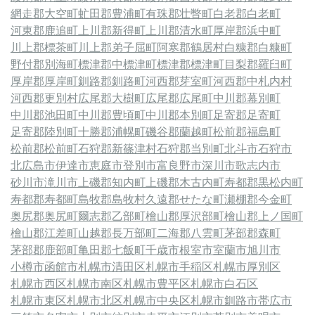
網走郡大空町
虻田郡豊浦町
有珠郡壮瞥町
白老郡白老町
河東郡鹿追町
上川郡新得町
上川郡清水町
厚岸郡浜中町
川上郡標茶町
川上郡弟子屈町
阿寒郡鶴居村
白糠郡白糠町
野付郡別海町
標津郡中標津町
標津郡標津町
目梨郡羅臼町
厚岸郡厚岸町
釧路郡釧路町
河西郡芽室町
河西郡中札内村
河西郡更別村
広尾郡大樹町
広尾郡広尾町
中川郡幕別町
中川郡池田町
中川郡豊頃町
中川郡本別町
足寄郡足寄町
足寄郡陸別町
十勝郡浦幌町
磯谷郡蘭越町
松前郡福島町
松前郡松前町
石狩郡新篠津村
石狩郡当別町
北斗市
石狩市
北広島市
伊達市
恵庭市
登別市
富良野市
深川市
歌志内市
砂川市
滝川市
上磯郡知内町
上磯郡木古内町
寿都郡黒松内町
寿都郡寿都町
島牧郡島牧村
久遠郡せたな町
瀬棚郡今金町
奥尻郡奥尻町
爾志郡乙部町
檜山郡厚沢部町
檜山郡上ノ国町
檜山郡江差町
山越郡長万部町
二海郡八雲町
茅部郡森町
茅部郡鹿部町
亀田郡七飯町
千歳市
根室市
室蘭市
旭川市
小樽市
函館市
札幌市清田区
札幌市手稲区
札幌市厚別区
札幌市西区
札幌市南区
札幌市豊平区
札幌市白石区
札幌市東区
札幌市北区
札幌市中央区
札幌市
釧路市
帯広市