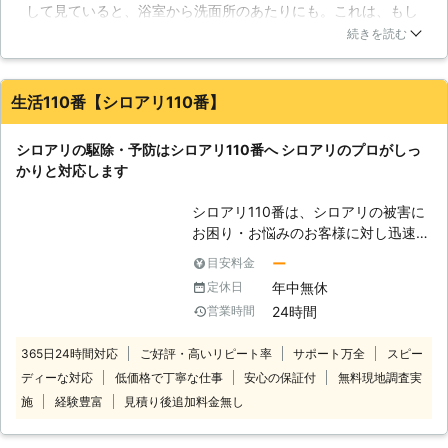
して見ていると、浴室から洗面所のあたりにも。これは、もし
見かけるシロアリは主に『ヤマトシロ
かしたらシロアリ？と思い、相談を受けてくださる業者を探す
アリ』次いで、『イエシロアリ』とあ
続きを読む
事にしました。スーパーマン金太郎さんは、見積もりも無料と
ります。ヤマトシロアリは日本全国で
いう事で相談しやすく、それに駆除だけでなく、被害にあった
見かけられ、湿気の多い木を好む修正
ところの補修もしていただけるというので、お願いする事にし
がありますが、イエシロアリは乾いた
生活110番【シロアリ110番】
ました。不安は的中で、浴室の柱が被害にあっていましたが、
木をも食害します。さらにイエシロア
幸いにも発見が早かったので、大事には至りませんでした。ま
リはヤマトシロアリ以上に被害が深刻
シロアリの駆除・予防はシロアリ110番へ シロアリのプロがしっ
た、リフォームや予防工事もしてくださったので、安心して住
といわれていますので、発見したらす
かりと対応します
み続けられるようになりました。今後とも、定期健診などをお
ぐに対処することが大切です。 シロ
願いしたいと思います。
アリは自然界において、掃除屋の役割
シロアリ110番は、シロアリの被害に
を果たしています。腐った木や葉を食
北海道
帯広市
2016年11月30日
お困り・お悩みのお客様に対し迅速な
べ、森や山などの栄養分となる物質を
対応をさせていただいております。
ー
目安料金
排泄物として排出しているのです。こ
シロアリは一匹でもいたら3万匹はい
れが人里にまで降りてくると、シロア
年中無休
定休日
ると言われています。もしも家の中や
リとなって家屋に牙を向けるのです。
24時間
営業時間
お庭などでシロアリを見かけた際は被
【シロアリ被害はすぐにご連絡くださ
害が大きくなる前にお知らせくださ
い！】 シロアリの被害は放っておく
365日24時間対応
ご好評・高いリピート率
サポート万全
スピー
い。駆除が遅れると、さらに被害が拡
ほど悪化するものです。当社はお見積
ディーな対応
低価格で丁寧な仕事
安心の保証付
無料現地調査実
大します。シロアリ110番では全国数
りは無料で行っておりますので、シロ
多くの加盟店と提携していますので、
施
経験豊富
見積り後追加料金無し
アリかな？と思った時はすぐにご連絡
日本全国どこでも対応しております。
ください！
経験と実績が豊富だから、これまでに