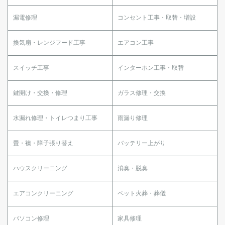
漏電修理
コンセント工事・取替・増設
換気扇・レンジフード工事
エアコン工事
スイッチ工事
インターホン工事・取替
鍵開け・交換・修理
ガラス修理・交換
水漏れ修理・トイレつまり工事
雨漏り修理
畳・襖・障子張り替え
バッテリー上がり
ハウスクリーニング
消臭・脱臭
エアコンクリーニング
ペット火葬・葬儀
パソコン修理
家具修理