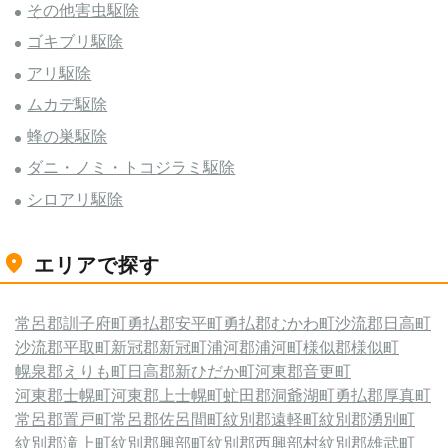
その他害虫駆除
ゴキブリ駆除
アリ駆除
ムカデ駆除
蜂の巣駆除
ダニ・ノミ・トコジラミ駆除
シロアリ駆除
エリアで探す
常呂郡訓子府町
勇払郡安平町
勇払郡むかわ町
沙流郡日高町
沙流郡平取町
新冠郡新冠町
浦河郡浦河町
様似郡様似町
幌泉郡えりも町
日高郡新ひだか町
河東郡音更町
河東郡士幌町
河東郡上士幌町
虻田郡洞爺湖町
勇払郡厚真町
常呂郡置戸町
常呂郡佐呂間町
紋別郡遠軽町
紋別郡湧別町
紋別郡滝上町
紋別郡興部町
紋別郡西興部村
紋別郡雄武町