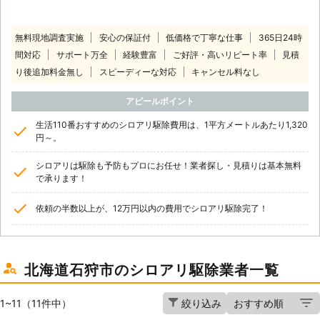
無料現地調査実施
安心の保証付
低価格で丁寧な仕事
365日24時
間対応
サポート万全
経験豊富
ご好評・高いリピート率
見積
り後追加料金無し
スピーディーな対応
キャンセル料なし
アピールポイント
生活110番おすすめのシロアリ駆除費用は、1平方メートルあたり1,320
円～。
シロアリは駆除も予防もプロにお任せ！業者探し・見積りは基本無料
で承ります！
依頼の半数以上が、12万円以内の費用でシロアリ駆除完了！
北海道石狩市のシロアリ駆除業者一覧
1~11（11件中）
絞り込み