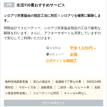
生活110番おすすめサービス
PR
シロアリ対策協会の指定工法に対応！シロアリを確実に駆除しま
す。
明朗会計でスピーディー。シロアリ対策協会指定の工法で確実な
駆除を行います。さらに、アフターサポートも充実していますの
で安心してご利用いただけます。
平米 1,320円～
目安料金
全国
対応エリア
公式サイトを確認
無料現地調査実施
安心の保証付
低価格で丁寧な仕事
365日24時
間対応
サポート万全
経験豊富
ご好評・高いリピート率
見積
り後追加料金無し
スピーディーな対応
キャンセル料なし
アピールポイント