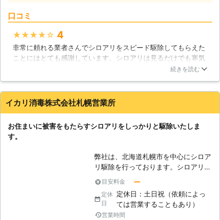
す。
ロアリ駆除を行う必要があります。
口コミ
【ベンリワン・ファミリーに任せてく
ださい】 ベンリワン・ファミリー
4
★★★★★
は、そんな木造住宅を守るためにシロ
非常に頼れる業者さんでシロアリをスピード駆除してもらえた
アリ駆除を行います。コンクリート造
ことにはとても感謝しています。シロアリは見るだけでも寒気
の住宅よりも、木造住宅のほうが好き
がするものですが、大量に発生したシロアリに対して業者さん
な方は多いですよね？私達は、そのよ
続きを読む
は臆することなく、駆除作業をしてくれたのには感心しまし
うな思いを汲んでシロアリを排除しま
た。また、駆除作業後には保証もついていましたし、再発防止
すので、相談してみてください。当社
対策などもしてもらえたりと、何かとサービス面が充実してい
がどのような方法でシロアリを駆除し
イカリ消毒株式会社札幌営業所
たように感じます。もうないとは思いますが、保証期間中にま
ているか、知っていただければ幸いで
た再発生したら連絡を入れたいです。
す。 【シロアリ駆除は環境面も守り
お住まいに被害をもたらすシロアリをしっかりと駆除いたしま
ます】 シロアリの食害を受ければ、
北海道
釧路市
2016年11月24日
す。
当然周囲に木材のカスが散らばるの
で、環境面はよくないですよね。当社
弊社は、北海道札幌市を中心にシロア
は、ハウスクリーニング事業も展開し
リ駆除を行っております。シロアリ
ているので、環境面のことを考慮して
は、生存のためにお住まいの柱や床な
ー
目安料金
駆除できます。対応エリアは北海道に
どの木材をずっと食べ続ける習性があ
限定されますが、他には負けない技術
定休日：土日祝（依頼によっ
定休
ります。そのため、早急に駆除を行わ
力を持っています。末永くお客様とお
日
ては営業することもあり）
ないと家自体が脆くなって倒壊してし
付き合いしたいので、「ベンリワン・
営業時間
まう危険性があるのです。ただ自分で