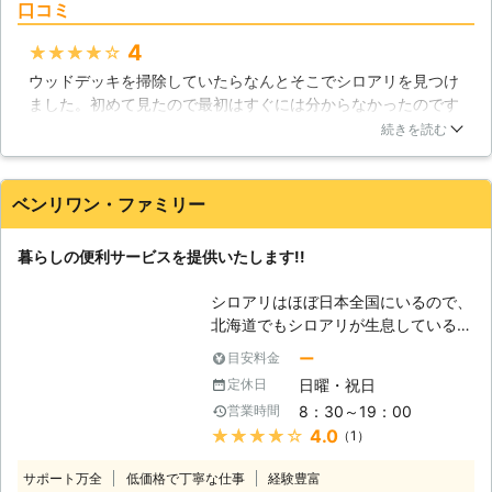
車の破損など、施工時の万が一の事故
口コミ
私達の目に見えるところに姿を現すこ
に備え「賠償保険」にも加入しており
との殆ど無い害虫で、その点がゴキブ
4
★★★★★
ます。
リなどの他の害虫と異なる点です。駆
ウッドデッキを掃除していたらなんとそこでシロアリを見つけ
除についても、シロアリはシロアリに
ました。初めて見たので最初はすぐには分からなかったのです
特化した駆除方法を実施します。土壌
が自分で触ることすら出来ずにいたので早速シロアリ駆除業者
処理と木部処理に大別されるシロアリ
続きを読む
を探して札幌サニターさんにお願いしました。経験豊富な業者
駆除は、狭い床下で作業を行なうこと
さんで初めての私に1つ1つ丁寧に説明してもらいました。早目
の多い作業で、見た目以上に体力と神
に手を打つことが大切なことも教えてもらいました。
経を使う仕事で、慣れも必要です。ど
ベンリワン・ファミリー
うぞ私達、シロアリ駆除のプロにお任
北海道
札幌市東区
2016年12月16日
せください。 【継続した管理もお任
暮らしの便利サービスを提供いたします!!
せください】 シロアリは一度駆除す
れば、その場所には二度と出現しない
シロアリはほぼ日本全国にいるので、
という害虫ではありません。外部から
北海道でもシロアリが生息していると
の侵入、駆除の際に地中深くに潜んで
ころがあります。北海道でご存じの方
ー
目安料金
いたものなどが、数年後再度地上に出
も多いと思いますが、実は、北海道に
てくることがあります。どうぞ当社に
日曜・祝日
定休日
は約7割木造住宅があるのです。これ
継続した管理もご依頼ください。シロ
8：30～19：00
営業時間
だけ木造住宅が占めているということ
アリ駆除剤の薬効が切れるタイミング
★★★★★
4.0
（1）
は、当然、シロアリ被害が多くなりそ
で点検を行えば、シロアリの再発生を
うなことも予想できます。シロアリは
早期に発見して手を打つことが可能で
サポート万全
低価格で丁寧な仕事
経験豊富
木材を好物としているので、早めにシ