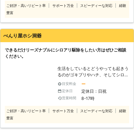
りますが、近年では乾いた木材にも被
ご好評・高いリピート率
サポート万全
スピーディーな対応
経験
害を及ぼす外来種のシロアリも増えて
豊富
きたことから、新築住宅も要注意とな
っています。多数のシロアリ駆除で実
績を積んできた弊社では、豊富な知識
と経験を活かして効果的な駆除を速や
べんり屋ホシ洞爺
かに行っております。リーズナブルな
料金での作業を心がけておりますの
できるだけリーズナブルにシロアリ駆除をしたい方はぜひご相談
で、安心してご依頼いただけます。ま
ください。
ずはお気軽にご相談ください。
生活をしているとどうやっても起きう
るのがゴキブリやハチ、そしてシロア
リなどの害虫の被害です。そして特に
ー
目安料金
その中でもシロアリはなかなか気付き
定休日：日祝
定休日
にくいうえに家に与える被害が甚大な
8-17時
営業時間
のでかなり厄介なものと言えます。し
かも自分たちで殺虫剤などを購入して
ご好評・高いリピート率
サポート万全
スピーディーな対応
経験
駆除を行なってもなかなか効果が出な
豊富
い、または効果が分からないというこ
とはよく聞く話です。 そういった時
は弊社にお任せください。自分で何度