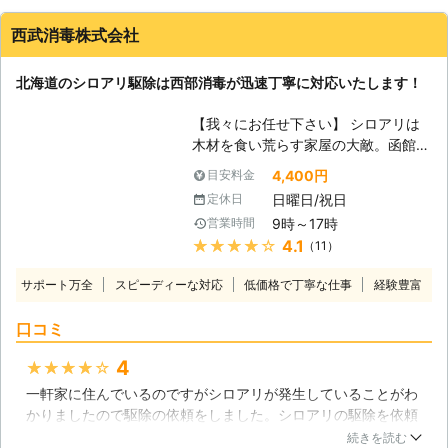
西武消毒株式会社
北海道のシロアリ駆除は西部消毒が迅速丁寧に対応いたします！
【我々にお任せ下さい】 シロアリは
木材を食い荒らす家屋の大敵。函館は
北海道でも南部に位置するため、ヤマ
4,400円
目安料金
トシロアリの発生が昔から確認されて
日曜日/祝日
定休日
います。むしろ、高温が苦手なシロア
9時～17時
営業時間
リにとって、函館の冷涼な夏場は、最
★★★★★
4.1
（11）
も活発に動きまわることが出来る気温
が保たれる格好のエリアとも言えま
サポート万全
スピーディーな対応
低価格で丁寧な仕事
経験豊富
す。我々西部消毒はそんな函館などの
北海道各地で被害を出しているシロア
口コミ
リに対して、適格に、そして迅速な対
応をすることが可能です。 【各種駆
4
★★★★★
除方法に対応しています】 西部消
一軒家に住んでいるのですがシロアリが発生していることがわ
毒ではより効果の高いシロアリ駆除を
かりましたので駆除の依頼をしました。シロアリの駆除を依頼
目指し、複数の駆除方法を行えるよう
したのは初めてなので費用については思ったより安い程度の感
に準備が整っています。特に近年施工
続きを読む