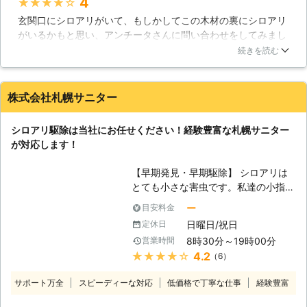
4
★★★★★
除に必要な技術は勿論ですが、使用す
玄関口にシロアリがいて、もしかしてこの木材の裏にシロアリ
る薬剤・建築・木材などの知識も豊富
がいるかもと思い、アンチータさんに問い合わせをしてみまし
です。 そのため、お客様の住まいや
た。調査にきてもらい、玄関口の柱の中にシロアリがいまし
被害状況に合わせた適切で安全な駆除
続きを読む
た。表面の木目は綺麗な柱だったのですが、中ではシロアリが
作業のご提案が可能です。 調査は無
木材を食べてボロボロになっていました。早めに対処しておく
料ですので、まずはお気軽にお問い合
べきだったと後悔するのはさておき、すぐに駆除と予防をお願
わせください。 <5年保証【「しろあ
株式会社札幌サニター
いしました。予防に使う薬の詳細や、駆除の仕方など、詳しく
り防除保証書」と「管理保証書」】の
教えてもらえたので安心して仕事を任せられました。無事にシ
2通りをご用意！施工後のアフターフ
シロアリ駆除は当社にお任せください！経験豊富な札幌サニター
ロアリはいなくなり、柱の修繕も行ってもらえたので助かりま
ォローも万全> 弊社では施工後のアフ
が対応します！
した。
ターフォローとして「しろあり防除保
証書」と「管理保証書」の2通りの保
福岡県
福岡市東区
2016年11月30日
【早期発見・早期駆除】 シロアリは
証書を提供しております。 ・「しろ
とても小さな害虫です。私達の小指の
あり防除保証書」について シロアリ
爪程の大きさもありません。しかし大
ー
目安料金
が発生した場合に、被害にあった部位
変数が多く、数万から数百万にも及ぶ
を修理費用1,000万円上限として修理
日曜日/祝日
定休日
群れを作り、住宅を一斉に加害してい
させていただく保険会社加入の保証で
8時30分～19時00分
営業時間
きます。そこでシロアリの駆除につい
す。 ・「管理保証書」について 施工
★★★★★
4.2
（6）
ては早期発見、早期駆除を行なうのが
後、シロアリが再発した場合に、無料
一番です。住宅の寿命を縮めてしまう
で駆除処理をおこなうという当初規定
サポート万全
スピーディーな対応
低価格で丁寧な仕事
経験豊富
前に、まずは当社にご相談ください。
の保証になります。 また、住まいや
【シロアリ駆除の方法】 シロアリは