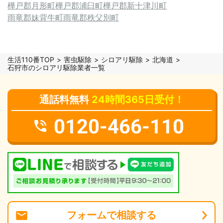
樺戸郡月形町
樺戸郡浦臼町
樺戸郡新十津川町
雨竜郡妹背牛町
雨竜郡秩父別町
生活110番TOP
害虫駆除
シロアリ駆除
北海道
石狩市のシロアリ駆除業者一覧
通話料無料
24時間365日受付！
0120-466-110
フォーム
で
相談
する