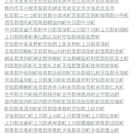
三笠市
名寄市
士別市
紋別市
赤平市
江別市
芦別市
美唄市
稚内市
苫小牧市
留萌市
網走市
岩見沢市
夕張市
北見市
虻田郡ニセコ町
斜里郡小清水町
苫前郡苫前町
留萌郡小平町
増毛郡増毛町
雨竜郡幌加内町
中川郡中川町
中川郡音威子府村
中川郡美深町
上川郡下川町
上川郡剣淵町
上川郡和寒町
勇払郡占冠村
空知郡南富良野町
空知郡中富良野町
空知郡上富良野町
上川郡美瑛町
苫前郡羽幌町
苫前郡初山別村
斜里郡清里町
斜里郡斜里町
網走郡津別町
網走郡美幌町
天塩郡幌延町
利尻郡利尻富士町
利尻郡利尻町
礼文郡礼文町
天塩郡豊富町
枝幸郡枝幸町
枝幸郡中頓別町
枝幸郡浜頓別町
宗谷郡猿払村
天塩郡天塩町
天塩郡遠別町
上川郡東川町
虻田郡真狩村
空知郡奈井江町
空知郡南幌町
余市郡赤井川村
余市郡余市町
余市郡仁木町
古平郡古平町
積丹郡積丹町
古宇郡神恵内村
古宇郡泊村
岩内郡岩内町
岩内郡共和町
虻田郡倶知安町
虻田郡京極町
虻田郡喜茂別町
虻田郡留寿都村
空知郡上砂川町
夕張郡由仁町
上川郡上川町
上川郡愛別町
上川郡比布町
上川郡当麻町
上川郡東神楽町
上川郡鷹栖町
雨竜郡沼田町
雨竜郡北竜町
雨竜郡雨竜町
夕張郡長沼町
夕張郡栗山町