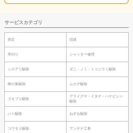
サービスカテゴリ
剪定
伐採
草刈り
シャッター修理
シロアリ駆除
ダニ・ノミ・トコジラミ駆除
蜂の巣駆除
ムカデ駆除
アライグマ・イタチ・ハクビシン
ゴキブリ駆除
駆除
ハト駆除
ねずみ駆除
コウモリ駆除
アンテナ工事