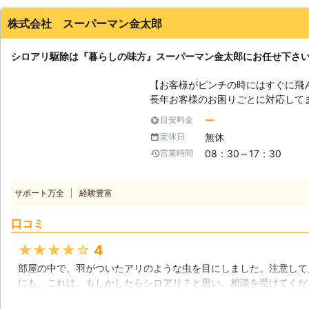
北海道
函館市
2016年12月15日
株式会社 スーパーマン金太郎
シロアリ駆除は『暮らしの味方』スーパーマン金太郎にお任せ下さ
【お客様がピンチの時にはすぐに飛
長年お客様のお困りごとに対応して
リフォームや外構工事まで様々なこ
ー
目安料金
クオリティーなシロアリ駆除を行っ
無休
定休日
続けてきた技術力と経験が自慢です
08：30～17：30
営業時間
に遭われた場所の補修をすることも可能です。 【シロアリ
アリは放っておくと家屋を崩壊にま
見かけるシロアリは主に『ヤマトシ
サポート万全
経験豊富
ります。ヤマトシロアリは日本全国
がありますが、イエシロアリは乾い
口コミ
リはヤマトシロアリ以上に被害が深
ぐに対処することが大切です。 シ
★★★★★
4
を果たしています。腐った木や葉を
部屋の中で、羽がついたアリのような虫を目にしました。注意して
排泄物として排出しているのです。
にも。これは、もしかしたらシロアリ？と思い、相談を受けてくだ
リとなって家屋に牙を向けるのです。 【シロアリ被害はすぐにご連絡
ーマン金太郎さんは、見積もりも無料という事で相談しやすく、そ
さい！】 シロアリの被害は放って