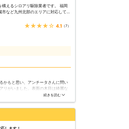
を構えるシロアリ駆除業者です。 福岡
城市など九州北部のエリアに対応してお
くのお客様にご利用いただく老舗の駆除業
ろあり防除施工士在
★★★★★
4.1
（7）
除> アンチータのシロアリ駆除はしろ
応いたします。 この資格はシロアリ防
する薬剤・建築・木材などの知識も豊富
無料ですので、まずはお気軽にお問い合
 弊社では施工後のアフ
保証書」と「管理保証書」の2通りの保
るかもと思い、アンチータさんに問い
修理費用1,000万円上限として修理さ
アリがいました。表面の木目は綺麗な
て 施工
ていました。早めに対処しておくべき
続きを読む
料で駆除処理をおこなうという当初規定
た。予防に使う薬の詳細や、駆除の仕
。無事にシロアリはいなくなり、柱の
ります。
対応します！