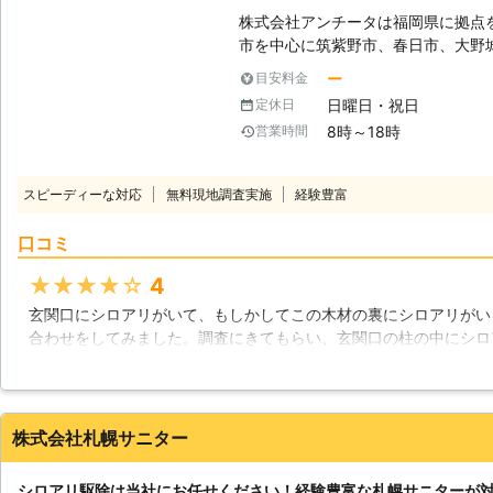
株式会社アンチータは福岡県に拠点
市を中心に筑紫野市、春日市、大野
ります。 1981年の設立以来、多
ー
目安料金
者としてお客様のご依頼をお待ちしております。 <し
日曜日・祝日
定休日
籍！住まいに根付くシロアリを徹底駆
8時～18時
営業時間
あり防除施工士の有資格者が駆除対
除に必要な技術は勿論ですが、使用
です。 そのため、お客様の住まいや被害状況に合わせた適切で安全な駆除
スピーディーな対応
無料現地調査実施
経験豊富
作業のご提案が可能です。 調査は
わせください。 <5年保証【「しろあり防除保証書」と「管理保証書」】の
口コミ
2通りをご用意！施工後のアフターフォローも万全>
ターフォローとして「しろあり防除
★★★★★
4
証書を提供しております。 ・「しろあり防除保証書」について シロアリが
玄関口にシロアリがいて、もしかしてこの木材の裏にシロアリがい
発生した場合に、被害にあった部位を
合わせをしてみました。調査にきてもらい、玄関口の柱の中にシロ
せていただく保険会社加入の保証です。 ・「管理保証書」につい
柱だったのですが、中ではシロアリが木材を食べてボロボロになっ
後、シロアリが再発した場合に、無
だったと後悔するのはさておき、すぐに駆除と予防をお願いしまし
の保証になります。 また、住まいや車の破損など、施工時の万が一の事故
方など、詳しく教えてもらえたので安心して仕事を任せられました
に備え「賠償保険」にも加入してお
修繕も行ってもらえたので助かりました。
株式会社札幌サニター
福岡県
福岡市東区
2016年11月30日
シロアリ駆除は当社にお任せください！経験豊富な札幌サニターが