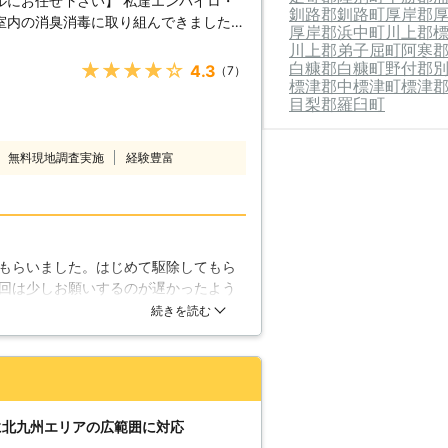
ルにお任せ下さい】 私達エンバイロ・
釧路郡釧路町
厚岸郡
室内の消臭消毒に取り組んできましたが
厚岸郡浜中町
川上郡
得意とする業務の1つでもあります。私
川上郡弟子屈町
阿寒
らす厄介なシロアリは、どうぞ私たちに
白糠郡白糠町
野付郡
★★★★★
4.3
（7）
標津郡中標津町
標津
目梨郡羅臼町
万匹にもなる大規模な群れで暮らすよう
小さいこと、鳴き声がするわけでもない
なり食害が進んでからのことが多いよう
無料現地調査実施
経験豊富
ロアリの駆除を行ってきている経験があ
からシロアリの被害の発生の有無を調べ
に居るのか、被害がどこまで進んでいる
アリ駆除の上でかなり重要なことです。
ます】 実はシロアリというのは、地中
もらいました。はじめて駆除してもら
です。駆除を行っても、駆除剤の薬効が
回は少しお願いするのが遅かったよう
ありますので、数年おきにシロアリの調
っていたりします。ダンボールを放置
続きを読む
な時にもぜひ、私達エンバイロ・プラン
こちらも勉強になります。
したからこそ、皆様の家の状態をよく知
が一の再発生が認められても迅速に駆除
に北九州エリアの広範囲に対応