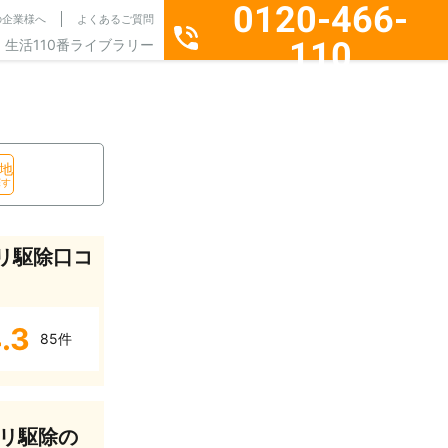
0120-466-
の企業様へ
よくあるご質問
110
生活110番ライブラリー
通話料無料・24時間365日受付
地
探す
リ駆除口コ
.3
85件
リ駆除の