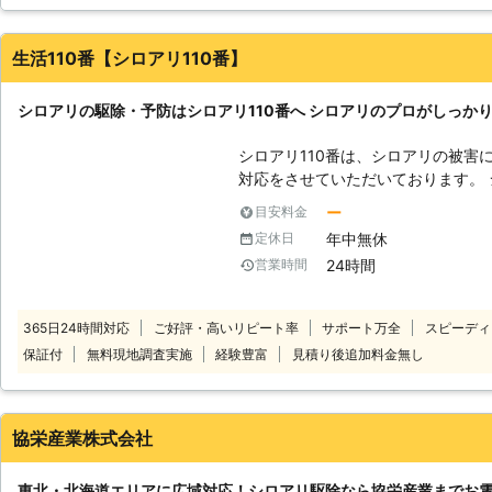
ころの補修もしていただけるというので、お願いする事にしました
積りは無料で行っておりますので、
っていましたが、幸いにも発見が早かったので、大事には至りませ
絡ください！
事もしてくださったので、安心して住み続けられるようになりまし
生活110番【シロアリ110番】
したいと思います。
北海道
帯広市
2016年11月30日
シロアリの駆除・予防はシロアリ110番へ シロアリのプロがしっか
シロアリ110番は、シロアリの被害
対応をさせていただいております。 
と言われています。もしも家の中や
ー
目安料金
が大きくなる前にお知らせください
年中無休
定休日
ます。シロアリ110番では全国数多
24時間
営業時間
全国どこでも対応しております。 経験と実績が豊富だから、これまでに培
ってきた確かな技術でシロアリの駆
ら、施工に必要な時間も短縮。そし
365日24時間対応
ご好評・高いリピート率
サポート万全
スピーディ
おりますので、安心してお任せください。 ご自宅のみならず、
保証付
無料現地調査実施
経験豊富
見積り後追加料金無し
マンションなどの貨物物件などに出
おります。アリみたいな虫がいたけ
る…一回見積もりだけでもしてもら
110番にお任せください！ シロアリをしっかりと駆除するには、出現時のみ
協栄産業株式会社
ならず定期的な薬剤配布による対策が
では、アフターフォローも充実、ご
東北・北海道エリアに広域対応！シロアリ駆除なら協栄産業までお