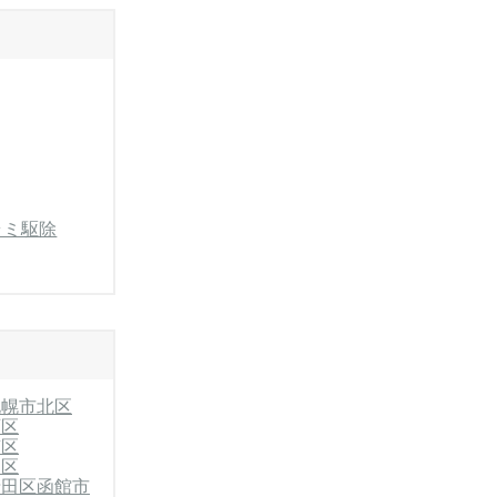
ラミ駆除
札幌市北区
石区
南区
別区
清田区
函館市