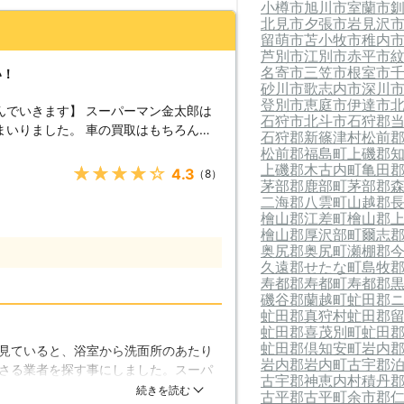
小樽市
旭川市
室蘭市
北見市
夕張市
岩見沢
留萌市
苫小牧市
稚内
芦別市
江別市
赤平市
名寄市
三笠市
根室市
い！
砂川市
歌志内市
深川
登別市
恵庭市
伊達市
んでいきます】 スーパーマン金太郎は
石狩市
北斗市
石狩郡
まいりました。 車の買取はもちろん、
石狩郡新篠津村
松前
とを行い、そのノウハウを活かしたハイ
松前郡福島町
上磯郡
ております。住宅の様々な問題に対応し
上磯郡木古内町
亀田
★★★★★
4.3
（8）
茅部郡鹿部町
茅部郡
。もちろんシロアリ駆除と一緒に、被害
二海郡八雲町
山越郡
の危険性】 シロ
檜山郡江差町
檜山郡
で陥れる危険性があります。日本でよく
檜山郡厚沢部町
爾志
ロアリ』次いで、『イエシロアリ』とあ
奥尻郡奥尻町
瀬棚郡
で見かけられ、湿気の多い木を好む修正
久遠郡せたな町
島牧
た木をも食害します。さらにイエシロア
寿都郡寿都町
寿都郡
磯谷郡蘭越町
虻田郡
刻といわれていますので、発見したらす
虻田郡真狩村
虻田郡
ロアリは自然界において、掃除屋の役割
虻田郡喜茂別町
虻田
食べ、森や山などの栄養分となる物質を
虻田郡倶知安町
岩内
見ていると、浴室から洗面所のあたり
これが人里にまで降りてくると、シロア
岩内郡岩内町
古宇郡
さる業者を探す事にしました。スーパ
くだ
古宇郡神恵内村
積丹
れに駆除だけでなく、被害にあったと
続きを読む
おくほど悪化するものです。当社はお見
古平郡古平町
余市郡