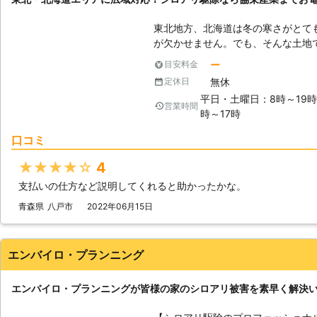
ペシャリストです。安心してお任せ
東北地方、北海道は冬の寒さがとて
が欠かせません。でも、そんな土地
す。夏の暑さは北国も関東に負けず
ー
目安料金
シロアリの被害が徐々に増え始めま
無休
定休日
対処は、是非とも私達にお任せいた
平日・土曜日：8時～19
アリに対して的確な対応が可能なスタッフが
営業時間
時～17時
道はヤマトシロアリに要注意】 私
マトシロアリ」と呼ばれるシロアリ
口コミ
ロアリという2大シロアリがいます
性が大きく異なります。ヤマトシロ
★★★★★
4
もので、しかも行動範囲も狭いです
支払いの仕方など説明してくれると助かったかな。
なく、1箇所に巣をまとめず、住宅
広い範囲に被害が出ることが考えられます。 【春先に要注意
青森県
八戸市
2022年06月15日
はちゃんと暖かくなります。それを
巣にいたアリの一部が羽アリとなっ
匹、多いと数百匹もいるので、とて
エンバイロ・プランニング
の群飛が見られたら、すぐご相談下
いる恐れがあります。
エンバイロ・プランニングが皆様の家のシロアリ被害を素早く解決