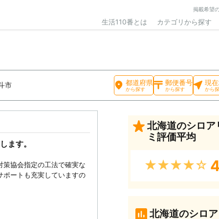
掲載希望
生活110番とは
カテゴリから探す
都道府県
郵便番号
現在
斗市
から探す
から探す
から
北海道のシロア
ミ評価平均
します。
4
★★★★★
対策協会指定の工法で確実な
サポートも充実していますの
北海道のシロア