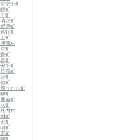
利尻富士町
美幌町
斜里町
小清水町
郡置戸町
郡遠軽町
滝上町
西興部村
大空町
壮瞥町
厚真町
郡安平町
郡日高町
新冠町
様似町
郡新ひだか町
士幌町
郡鹿追町
清水町
中札内村
大樹町
幕別町
豊頃町
足寄町
浦幌町