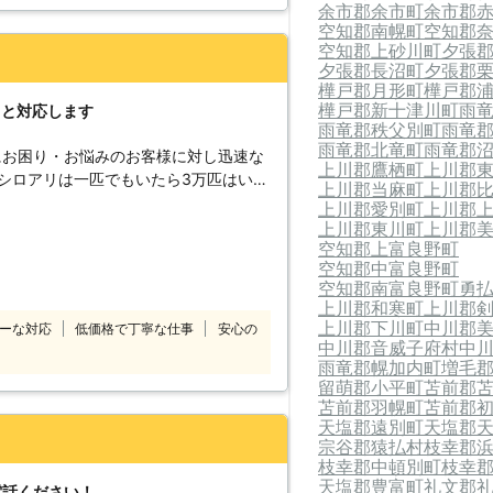
。不安は的中で、浴室の柱が被害にあ
余市郡余市町
余市郡
シロアリかな？と思った時はすぐにご連
んでした。また、リフォームや予防工
空知郡南幌町
空知郡
空知郡上砂川町
夕張
た。今後とも、定期健診などをお願い
夕張郡長沼町
夕張郡
樺戸郡月形町
樺戸郡
樺戸郡新十津川町
雨
りと対応します
雨竜郡秩父別町
雨竜
雨竜郡北竜町
雨竜郡
にお困り・お悩みのお客様に対し迅速な
上川郡鷹栖町
上川郡
シロアリは一匹でもいたら3万匹はいる
上川郡当麻町
上川郡
お庭などでシロアリを見かけた際は被害
上川郡愛別町
上川郡
。駆除が遅れると、さらに被害が拡大し
上川郡東川町
上川郡
空知郡上富良野町
くの加盟店と提携していますので、日本
空知郡中富良野町
空知郡南富良野町
勇
除・予防を行います。 技術があるか
上川郡和寒町
上川郡
て、常にお客様目線での作業を心掛けて
上川郡下川町
中川郡
ーな対応
低価格で丁寧な仕事
安心の
アパートや
中川郡音威子府村
中
現したシロアリの駆除、防除も対応して
雨竜郡幌加内町
増毛
留萌郡小平町
苫前郡
どシロアリなのかな？床がぶよぶよす
苫前郡羽幌町
苫前郡
いたい。ささいなことでも一度シロアリ
天塩郡遠別町
天塩郡
宗谷郡猿払村
枝幸郡
重要になってきます。シロアリ110番
枝幸郡中頓別町
枝幸
利用シェア№1を誇るシロアリ駆除のス
天塩郡豊富町
礼文郡
電話ください！