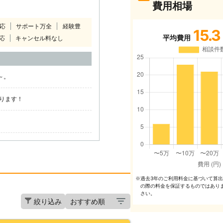
費用相場
対応
サポート万全
経験豊
15.3
平均費用
応
キャンセル料なし
～。
ります！
過去3年のご利⽤料⾦に基づいて算
※
の際の料⾦を保証するものではあり
さい。
絞り込み