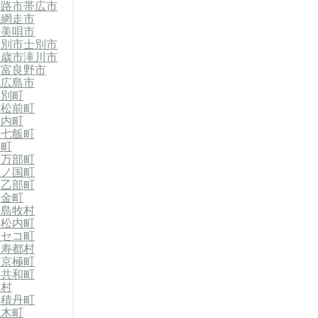
釧路市
帯広市
市
網走市
市
美唄市
紋別市
士別市
千歳市
滝川市
市
富良野市
北広島市
当別町
郡松前町
知内町
郡七飯町
森町
長万部町
上ノ国町
郡乙部町
今金町
郡島牧村
黒松内町
ニセコ町
留寿都村
郡京極町
郡共和町
泊村
郡積丹町
仁木町