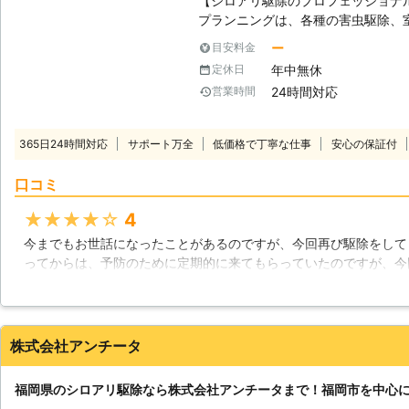
【シロアリ駆除のプロフェッショナ
プランニングは、各種の害虫駆除、
害虫駆除の中でもシロアリ駆除は、
ー
目安料金
達が暮らす住宅の基礎や柱を食い荒
年中無休
定休日
お任せ下さい。 【シロアリ駆除を行なう上で必要な事】 シロアリは、巣の
24時間対応
営業時間
中に数万から数十万匹、時には数百
です。しかし、シロアリそのものが
ので、その被害に気がつくのは、か
365日24時間対応
サポート万全
低価格で丁寧な仕事
安心の保証付
です。しかし、私達のように長年シ
れば、床下空間に潜り、僅かな痕跡
口コミ
ることも可能です。シロアリがどこ
かをしっかり把握することが、シロ
★★★★★
4
【長いお付き合いもさせていただき
今までもお世話になったことがあるのですが、今回再び駆除をして
の中ではごくありふれた昆虫の1つ
ってからは、予防のために定期的に来てもらっていたのですが、今
切れる頃に再び侵入を試みることが
です。人間からしてみれば、こんなものが、というものがエサにな
査を行なうのがおすすめです。そん
しているのもよくないことなんですね。色々お話ししてもらって、
ニングにお任せ下さい。一度駆除を
っている私達が、調査も、その後万
北海道
函館市
2016年11月30日
株式会社アンチータ
を行います。
福岡県のシロアリ駆除なら株式会社アンチータまで！福岡市を中心