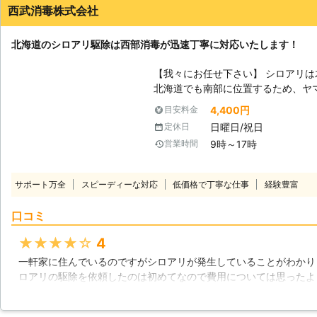
西武消毒株式会社
北海道のシロアリ駆除は西部消毒が迅速丁寧に対応いたします！
【我々にお任せ下さい】 シロアリ
北海道でも南部に位置するため、ヤ
います。むしろ、高温が苦手なシロ
4,400円
目安料金
も活発に動きまわることが出来る気
日曜日/祝日
定休日
す。我々西部消毒はそんな函館など
9時～17時
営業時間
リに対して、適格に、そして迅速な対応を
除方法に対応しています】 西部消
目指し、複数の駆除方法を行えるよ
サポート万全
スピーディーな対応
低価格で丁寧な仕事
経験豊富
件数も増えているセントリコンシス
除、再発生の抑制を行える重要なシ
口コミ
ている駆除法においても、数々の現
ます。 【調査だけでもお任せください】 シロアリが発生しているかどうか
★★★★★
4
を、慣れていない方が見ても判別す
一軒家に住んでいるのですがシロアリが発生していることがわかり
的に、人の目に触れないように木材
ロアリの駆除を依頼したのは初めてなので費用については思ったよ
げていきます。だからこそ、きちん
の方が丁寧な説明をしてくれたので素人でも分かりやすかったです
が必要不可欠です。西部消毒株式会
し、依頼してよかったなと思います。
門のスタッフが対応いたします。ど