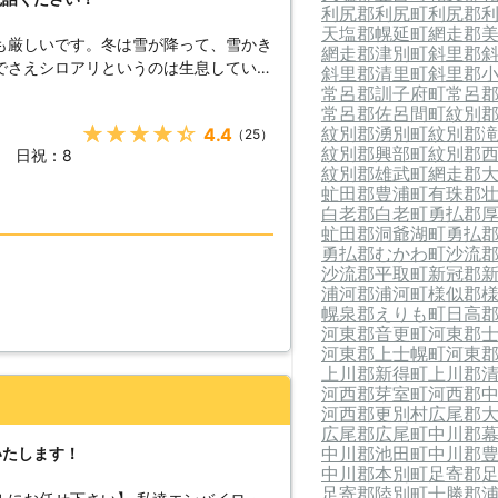
ください。
利尻郡利尻町
利尻郡
天塩郡幌延町
網走郡
も厳しいです。冬は雪が降って、雪かき
網走郡津別町
斜里郡
でさえシロアリというのは生息していま
斜里郡清里町
斜里郡
劣らずです。春のおとずれととともに、
常呂郡訓子府町
常呂
常呂郡佐呂間町
紋別
す。大事な家を食い荒らすシロアリへの
★★★★★
紋別郡湧別町
紋別郡
4.4
（25）
だきたいと思います。協栄産業は、シロ
紋別郡興部町
紋別郡
時 日祝：8
揃っています。 【東北、北海
紋別郡雄武町
網走郡
達が主に相手にしているシロアリは「ヤ
虻田郡豊浦町
有珠郡
です。日本にはイエシロアリとヤマトシ
白老郡白老町
勇払郡
が、両者は同じシロアリなのに、その習
虻田郡洞爺湖町
勇払
勇払郡むかわ町
沙流
アリは、イエシロアリよりも数が少ない
沙流郡平取町
新冠郡
。しかし、それなら安心というわけでは
浦河郡浦河町
様似郡
内や土地の中にバラバラと暮らすので、
幌泉郡えりも町
日高
】 北国も春に
河東郡音更町
河東郡
待ち構えていたかのように、シロアリの
河東郡上士幌町
河東
て飛び立ちます。その数は一度に数十
上川郡新得町
上川郡
河西郡芽室町
河西郡
も目立ちます。もし、自分の家で羽アリ
河西郡更別村
広尾郡
さい。かなりの数のシロアリが生息して
広尾郡広尾町
中川郡
中川郡池田町
中川郡
いたします！
中川郡本別町
足寄郡
足寄郡陸別町
十勝郡