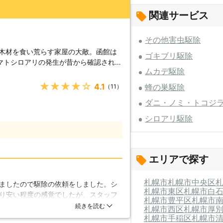
関連サービス
その他害虫駆除
は木材を食い荒らす家屋の大敵。函館は
ゴキブリ駆除
マトシロアリの発生が昔から確認されて
ムカデ駆除
アリにとって、函館の冷涼な夏場は、最
温が保たれる格好のエリアとも言えま
★★★★★
4.1
蜂の巣駆除
（11）
の北海道各地で被害を出しているシロア
ダニ・ノミ・トコジ
することが可能です。 【各種駆
毒ではより効果の高いシロアリ駆除を
シロアリ駆除
うに準備が整っています。特に近年施工
テムは、薬液の散布なしにシロアリの駆
ステムです。もちろん、従来から行われ
場をこなして来たことに寄る自信があり
エリアで探す
るのは大変難しいです。シロアリは基本
札幌市
札幌市中央区
ましたので駆除の依頼をしました。シ
の中にトンネルを作りつつ被害範囲を広
札幌市東区
札幌市白
り安い程度の感覚でしたが、スタッフ
とシロアリの知識がある業者による調査
札幌市豊平区
札幌市
。シロアリも無事に駆除できました
続きを読む
社はりシロアリ駆除に関する調査も、専
札幌市西区
札幌市厚
札幌市手稲区
札幌市
うぞお気軽にご相談下さい。