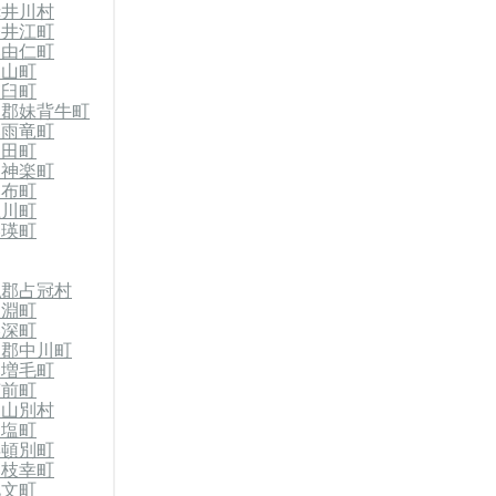
赤井川村
奈井江町
郡由仁町
栗山町
浦臼町
竜郡妹背牛町
郡雨竜町
沼田町
東神楽町
比布町
上川町
美瑛町
払郡占冠村
剣淵町
美深町
川郡中川町
郡増毛町
苫前町
初山別村
天塩町
浜頓別町
郡枝幸町
礼文町