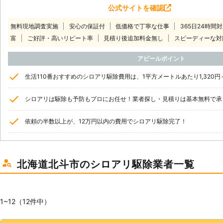
公式サイトを確認
無料現地調査実施
安心の保証付
低価格で丁寧な仕事
365日24時間
富
ご好評・高いリピート率
見積り後追加料金無し
スピーディーな対
アピールポイント
生活110番おすすめのシロアリ駆除費用は、1平方メートルあたり1,320円
シロアリは駆除も予防もプロにお任せ！業者探し・見積りは基本無料で承
依頼の半数以上が、12万円以内の費用でシロアリ駆除完了！
北海道北斗市のシロアリ駆除業者一覧
1~12（12件中）