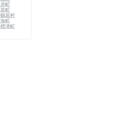
厚岸町
標茶町
郡鶴居村
別海町
郡標津町