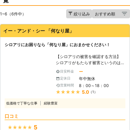
覧
1~6（6件中）
絞り込み
イー・アンド・シー 「何なり屋」
シロアリにお困りなら「何なり屋」におまかせください！
【シロアリの被害を確認する方法】
シロアリがもたらす被害というのは人
目がつかない進行していくので、被害
ー
目安料金
を見つけることが遅れてしまいがちで
年中無休
定休日
す。では、その被害がこれ以上広がっ
8：00～18：00
営業時間
てしまわないようにする為にはどうす
★★★★★
5.0
（1）
ればいいのでしょうか。すぐに出来る
簡単な確認方法があります。その確認
低価格で丁寧な仕事
経験豊富
方法というのは、家の柱や壁を叩いた
ときに「ゴンゴン」ではなく「ポコン
口コミ
ポコン」という音がしないかどうかで
す。もし、柱や壁がシロアリによって
5
★★★★★
侵食されているのであればいつもとは