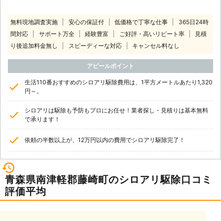
無料現地調査実施
安心の保証付
低価格で丁寧な仕事
365日24時
間対応
サポート万全
経験豊富
ご好評・高いリピート率
見積
り後追加料金無し
スピーディーな対応
キャンセル料なし
アピールポイント
生活110番おすすめのシロアリ駆除費用は、1平方メートルあたり1,320
円～。
シロアリは駆除も予防もプロにお任せ！業者探し・見積りは基本無料
で承ります！
依頼の半数以上が、12万円以内の費用でシロアリ駆除完了！
青森県南津軽郡藤崎町のシロアリ駆除口コミ
評価平均