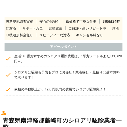
無料現地調査実施
安心の保証付
低価格で丁寧な仕事
365日24時
間対応
サポート万全
経験豊富
ご好評・高いリピート率
見積
り後追加料金無し
スピーディーな対応
キャンセル料なし
アピールポイント
生活110番おすすめのシロアリ駆除費用は、1平方メートルあたり1,320
円～。
シロアリは駆除も予防もプロにお任せ！業者探し・見積りは基本無料
で承ります！
依頼の半数以上が、12万円以内の費用でシロアリ駆除完了！
青森県南津軽郡藤崎町のシロアリ駆除業者一