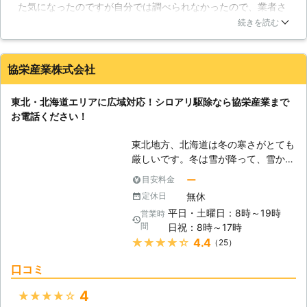
た気になったのですが自分では調べられなかったので、業者さ
発生します。羽アリは、シロアリの巣
んに来てもらって詳しく調べてもらうことにしました。こちら
内の個体数が増えすぎてバランスが崩
続きを読む
の業者さんは予防も駆除も同時にしてくれるということや、サ
れた時に発生します。羽アリとなった
ポート万全であるということ、低価格で丁寧な仕事をしてくれ
シロアリは巣を離れ、新しい営巣場所
るということで任せてみようと思いました。作業日当日のスタ
を探します。しかし本来、シロアリは
協栄産業株式会社
ッフの対応はまあまあな感じでした。特に問題なく作業は終わ
とても弱い虫ですので、大部分の羽ア
りましたので良かったです。
リは外敵から身を守ることができませ
東北・北海道エリアに広域対応！シロアリ駆除なら協栄産業まで
ん。そのため、羽アリは大量に発生し
青森県
青森市
2016年12月28日
お電話ください！
ますが、最適な環境を見つけて巣を築
き上げる個体はほんのわずかです。
東北地方、北海道は冬の寒さがとても
シロアリの羽アリが大量発生した場
厳しいです。冬は雪が降って、雪かき
合、近くに巣がある可能性がありま
が欠かせません。でも、そんな土地で
ー
目安料金
す。羽アリは自ら外に飛び出すためシ
さえシロアリというのは生息していま
ロアリよりも格段に発見しやすいで
無休
定休日
す。夏の暑さは北国も関東に負けず劣
す。羽アリの発生は、シロアリ駆除へ
平日・土曜日：8時～19時
営業時
らずです。春のおとずれととともに、
の第一歩となることもあるのです。
間
日祝：8時～17時
シロアリの被害が徐々に増え始めま
★★★★★
4.4
（25）
す。大事な家を食い荒らすシロアリへ
の対処は、是非とも私達にお任せいた
口コミ
だきたいと思います。協栄産業は、シ
ロアリに対して的確な対応が可能なス
4
★★★★★
タッフが揃っています。 【東北、北