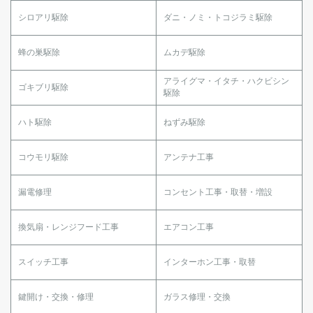
シロアリ駆除
ダニ・ノミ・トコジラミ駆除
蜂の巣駆除
ムカデ駆除
アライグマ・イタチ・ハクビシン
ゴキブリ駆除
駆除
ハト駆除
ねずみ駆除
コウモリ駆除
アンテナ工事
漏電修理
コンセント工事・取替・増設
換気扇・レンジフード工事
エアコン工事
スイッチ工事
インターホン工事・取替
鍵開け・交換・修理
ガラス修理・交換