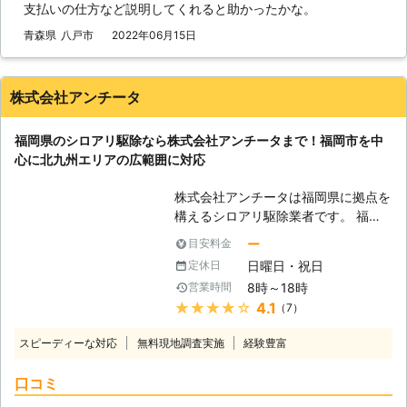
支払いの仕方など説明してくれると助かったかな。
海道はヤマトシロアリに要注意】 私
達が主に相手にしているシロアリは
青森県
八戸市
2022年06月15日
「ヤマトシロアリ」と呼ばれるシロア
リです。日本にはイエシロアリとヤマ
トシロアリという2大シロアリがいま
株式会社アンチータ
すが、両者は同じシロアリなのに、そ
の習性が大きく異なります。ヤマトシ
福岡県のシロアリ駆除なら株式会社アンチータまで！福岡市を中
ロアリは、イエシロアリよりも数が少
心に北九州エリアの広範囲に対応
ないもので、しかも行動範囲も狭いで
す。しかし、それなら安心というわけ
株式会社アンチータは福岡県に拠点を
ではなく、1箇所に巣をまとめず、住
構えるシロアリ駆除業者です。 福岡
宅内や土地の中にバラバラと暮らすの
市を中心に筑紫野市、春日市、大野城
で、広い範囲に被害が出ることが考え
ー
目安料金
市など九州北部のエリアに対応してお
られます。 【春先に要注意】 北国も
日曜日・祝日
定休日
ります。 1981年の設立以来、多くの
春にはちゃんと暖かくなります。それ
8時～18時
営業時間
お客様にご利用いただく老舗の駆除業
を待ち構えていたかのように、シロア
★★★★★
4.1
（7）
者としてお客様のご依頼をお待ちして
リの巣にいたアリの一部が羽アリとな
おります。 <しろあり防除施工士在
って飛び立ちます。その数は一度に数
スピーディーな対応
無料現地調査実施
経験豊富
籍！住まいに根付くシロアリを徹底駆
十匹、多いと数百匹もいるので、とて
除> アンチータのシロアリ駆除はしろ
も目立ちます。もし、自分の家で羽ア
口コミ
あり防除施工士の有資格者が駆除対応
リの群飛が見られたら、すぐご相談下
いたします。 この資格はシロアリ防