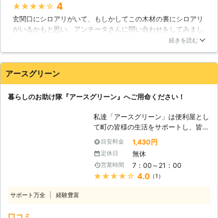
さい。かなりの数のシロアリが生息し
4
★★★★★
除に必要な技術は勿論ですが、使用す
ている恐れがあります。
玄関口にシロアリがいて、もしかしてこの木材の裏にシロアリ
る薬剤・建築・木材などの知識も豊富
がいるかもと思い、アンチータさんに問い合わせをしてみまし
です。 そのため、お客様の住まいや
た。調査にきてもらい、玄関口の柱の中にシロアリがいまし
被害状況に合わせた適切で安全な駆除
続きを読む
た。表面の木目は綺麗な柱だったのですが、中ではシロアリが
作業のご提案が可能です。 調査は無
木材を食べてボロボロになっていました。早めに対処しておく
料ですので、まずはお気軽にお問い合
べきだったと後悔するのはさておき、すぐに駆除と予防をお願
わせください。 <5年保証【「しろあ
アースグリーン
いしました。予防に使う薬の詳細や、駆除の仕方など、詳しく
り防除保証書」と「管理保証書」】の
教えてもらえたので安心して仕事を任せられました。無事にシ
2通りをご用意！施工後のアフターフ
暮らしのお助け隊『アースグリーン』へご用命ください！
ロアリはいなくなり、柱の修繕も行ってもらえたので助かりま
ォローも万全> 弊社では施工後のアフ
した。
ターフォローとして「しろあり防除保
私達「アースグリーン」は便利屋とし
証書」と「管理保証書」の2通りの保
福岡県
福岡市東区
2016年11月30日
て町の皆様の生活をサポートし、皆様
証書を提供しております。 ・「しろ
に代わってお困りごとを解決いたしま
1,430円
目安料金
あり防除保証書」について シロアリ
す。 住まいの大敵であるシロアリの
が発生した場合に、被害にあった部位
無休
定休日
駆除も私達の仕事です。 【シロアリ
を修理費用1,000万円上限として修理
7：00～21：00
営業時間
の分布】 一口にシロアリと言って
させていただく保険会社加入の保証で
★★★★★
4.0
（1）
も、実は日本には20種以上ものシロ
す。 ・「管理保証書」について 施工
アリが生息していることが分かってい
後、シロアリが再発した場合に、無料
サポート万全
経験豊富
ます。その中でも家屋に大きな危害を
で駆除処理をおこなうという当初規定
もたらす代表種がヤマトシロアリとイ
の保証になります。 また、住まいや
口コミ