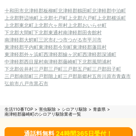
十和田市
北津軽郡板柳町
北津軽郡鶴田町
北津軽郡中泊町
上北郡野辺地町
上北郡七戸町
上北郡六戸町
上北郡横浜町
上北郡東北町
上北郡六ヶ所村
上北郡おいらせ町
下北郡大間町
下北郡東通村
南津軽郡田舎館村
南津軽郡大鰐町
三沢市
むつ市
つがる市
平川市
東津軽郡平内町
東津軽郡今別町
東津軽郡蓬田村
東津軽郡外ヶ浜町
西津軽郡鰺ヶ沢町
西津軽郡深浦町
中津軽郡西目屋村
南津軽郡藤崎町
下北郡風間浦村
下北郡佐井村
三戸郡三戸町
三戸郡五戸町
三戸郡田子町
三戸郡南部町
三戸郡階上町
三戸郡新郷村
五所川原市
青森市
弘前市
八戸市
黒石市
生活110番TOP
害虫駆除
シロアリ駆除
青森県
南津軽郡藤崎町のシロアリ駆除業者一覧
通話料無料
24時間365日受付！