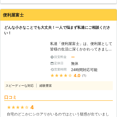
日本全国どこでも対応しております。
経験と実績が豊富だから、これまでに
培ってきた確かな技術でシロアリの駆
便利屋富士
除・予防を行います。 技術があるか
ら、施工に必要な時間も短縮。そし
どんな小さなことでも大丈夫！一人で悩まず私達にご相談くださ
て、常にお客様目線での作業を心掛け
い！
ておりますので、安心してお任せくだ
さい。 ご自宅のみならず、アパート
私達「便利屋富士」は、便利屋として
やマンションなどの貨物物件などに出
皆様の生活に深くかかわってきまし
現したシロアリの駆除、防除も対応し
た。そのため、住まいのどういった所
ております。アリみたいな虫がいたけ
ー
目安料金
に問題が生じやすいかや、どういった
どシロアリなのかな？床がぶよぶよす
無休
定休日
時にお困りごとが発生するかなどを熟
る…一回見積もりだけでもしてもらい
24時間対応可能
営業時間
知しています。皆様に安心して頼って
たい。ささいなことでも一度シロアリ
★★★★★
4.0
（1）
頂ける存在となれるよう、日々努力を
110番にお任せください！ シロアリを
続けています。 シロアリ駆除・予防
しっかりと駆除するには、出現時のみ
スピーディーな対応
経験豊富
からその他の害虫駆除もお任せくださ
ならず定期的な薬剤配布による対策が
い！適切かつ丁寧な施工で、皆様の住
重要になってきます。シロアリ110番
口コミ
まいを守ります。 シロアリ駆除・予
では、アフターフォローも充実、ご利
防なら、ぜひ「便利屋富士」にご用命
用シェア№1を誇るシロアリ駆除のス
4
★★★★★
ください！ 【羽アリについて】 シロ
ペシャリストです。安心してお任せく
自宅のどこかにシロアリがいるのではという疑惑が出ていまし
アリの羽アリは、4～6月頃に大量に
ださい。