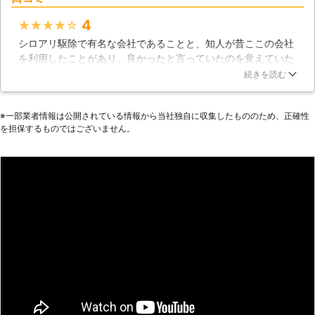
エシロアリです。ヤマトシロアリは、
車の破損など、施工時の万が一の事故
北海道の南部地域から本州列島の端ま
4
★★★★★
に備え「賠償保険」にも加入しており
で、ほぼ日本全国に分布しています。
ます。
シロアリ駆除で有名な会社であることと、知人が昔ここの会社
対してイエシロアリは、本州列島の南
を利用したことがあり、良かったと言っていたのを覚えていた
側の比較的温暖な気候の地域に分布し
ので、ここにお願いしました。営業担当の人の説明はとてもわ
ています。ここ青森ではヤマトシロア
続きを読む
かりやすく、見積りについて詳しく説明してくれました。言葉
リの被害に注意するべきでしょう。
遣いや身なりもきちっとしており、社員教育が徹底してると感
【ヤマトシロアリについて】 ヤマト
※⼀部業者情報は公開されている情報から当社独⾃に収集したもののため、正確性
じます。費用についても、予想より安かったので嬉しい誤算で
シロアリは土の中や湿度の高い環境を
を担保するものではございません。
す。駆除の効果は、もっと時間が経過しないとわかりません
好むため、主に床下の土中に営巣し、
が、補償がついているので安心しています。
床下の柱などを通って住まいに浸入し
ます。ヤマトシロアリの巣に生息する
青森県
弘前市
2016年12月18日
個体数は約2～3万匹にもなります。
たとえ1匹ずつは小さくとも、これほ
どの大群ともなれば、家屋に与える被
害は深刻です。シロアリの巣は、一度
作られてしまったらそれが自然消滅す
ることはまずないのです。被害を食い
止めるためには、シロアリ駆除を行う
必要があります。