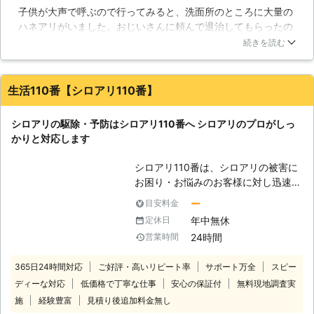
子供が大声で呼ぶので行ってみると、洗面所のところに大量の
違う音がするハズです。玄関やお風呂
ハネアリがいました。おじいさんに頼んで退治してもらったの
の床がいつもより柔らかいなと思った
ですが、今後どうするのか家族会議を開きました。そこで、旦
経験はありませんでしょうか？もし、
続きを読む
那がパソコンでこの会社を見つけ、依頼をすることにしまし
柔らかくなっているのであればシロア
た。しっかりと事前調査をし、その後わかりやすく見積もりを
リの被害を受けている可能性が高いの
説明、てきぱきと作業もしてくれ、プロの仕事を見せてくれま
です。 【シロアリはすぐに駆除しま
生活110番【シロアリ110番】
した。いつも丁寧な挨拶をしてくれ、とても気持ち良い担当者
しょう】 もし、シロアリを一匹でも
でした。近所でもシロアリ被害で困っている人がいれば勧めた
見つけたらすぐに原因を特定すること
シロアリの駆除・予防はシロアリ110番へ シロアリのプロがしっ
いと思っています。
をおススメします。いや、おススメす
かりと対応します
るのではなく絶対にしたほうがいいで
青森県
青森市
2016年11月14日
しょうシロアリの種類で「イエシロア
シロアリ110番は、シロアリの被害に
リ」というのがいるのですが、イエシ
お困り・お悩みのお客様に対し迅速な
ロアリの巣の中にはなんと50万～100
対応をさせていただいております。
ー
目安料金
万匹ほどのシロアリが住んでいるので
シロアリは一匹でもいたら3万匹はい
す。見つけたシロアリが一匹でも、元
年中無休
定休日
ると言われています。もしも家の中や
を辿るとそんな大量のシロアリがいる
24時間
営業時間
お庭などでシロアリを見かけた際は被
のです。もしかしたら、家のすぐ近く
害が大きくなる前にお知らせくださ
にシロアリの巣があるかもしれませ
365日24時間対応
ご好評・高いリピート率
サポート万全
スピー
い。駆除が遅れると、さらに被害が拡
ん。もし、駆除をしたいのであれば当
ディーな対応
低価格で丁寧な仕事
安心の保証付
無料現地調査実
大します。シロアリ110番では全国数
社におまかせください！
多くの加盟店と提携していますので、
施
経験豊富
見積り後追加料金無し