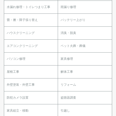
水漏れ修理・トイレつまり工事
雨漏り修理
畳・襖・障子張り替え
バッテリー上がり
ハウスクリーニング
消臭・脱臭
エアコンクリーニング
ペット火葬・葬儀
パソコン修理
家具修理
屋根工事
解体工事
外壁塗装・外壁工事
リフォーム
防犯カメラ設置
盗聴器調査
家具組立・移動
引越し