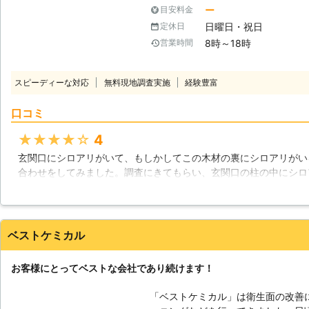
ります。 1981年の設立以来、多
ー
目安料金
者としてお客様のご依頼をお待ちしております。 <し
日曜日・祝日
定休日
籍！住まいに根付くシロアリを徹底駆
8時～18時
営業時間
あり防除施工士の有資格者が駆除対
除に必要な技術は勿論ですが、使用
です。 そのため、お客様の住まいや被害状況に合わせた適切で安全な駆除
スピーディーな対応
無料現地調査実施
経験豊富
作業のご提案が可能です。 調査は
わせください。 <5年保証【「しろあり防除保証書」と「管理保証書」】の
口コミ
2通りをご用意！施工後のアフターフォローも万全>
ターフォローとして「しろあり防除
★★★★★
4
証書を提供しております。 ・「しろあり防除保証書」について シロアリが
玄関口にシロアリがいて、もしかしてこの木材の裏にシロアリがい
発生した場合に、被害にあった部位を
合わせをしてみました。調査にきてもらい、玄関口の柱の中にシロ
せていただく保険会社加入の保証です。 ・「管理保証書」につい
柱だったのですが、中ではシロアリが木材を食べてボロボロになっ
後、シロアリが再発した場合に、無
だったと後悔するのはさておき、すぐに駆除と予防をお願いしまし
の保証になります。 また、住まいや車の破損など、施工時の万が一の事故
方など、詳しく教えてもらえたので安心して仕事を任せられました
に備え「賠償保険」にも加入してお
修繕も行ってもらえたので助かりました。
ベストケミカル
福岡県
福岡市東区
2016年11月30日
お客様にとってベストな会社であり続けます！
「ベストケミカル」は衛生面の改善