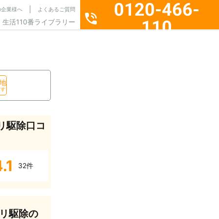
0120-466-
の企業様へ
よくあるご質問
110
生活110番ライブラリー
通話料無料・24時間365日受付
地
探す
リ駆除口コ
.1
32件
リ駆除の