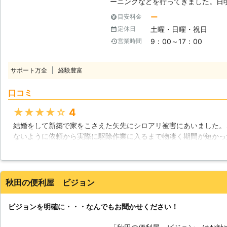
ーニングなどを行ってきました。日
ので、汚れが気になる方もたくさん
ー
目安料金
アリ駆除をご要望のお客様もたくさ
土曜・日曜・祝日
定休日
が大切なお家に入ってきては、せっ
9：00～17：00
営業時間
す。無数のシロアリがお家の中にい
たらたまったものじゃないですよね
リ駆除を行いますので、お電話いただけ
サポート万全
経験豊富
コーティングも行います】 当社は
りません。駆除した後またシロアリ
口コミ
ングもしっかり行います。「超微粒
コーティングしますので、もう何の
★★★★★
4
自然薬剤に厳選して使用しておりま
結婚をして新築で家をこさえた矢先にシロアリ被害にあいました。
悪くなることもありません。 当社
ないように依頼から実際に駆除作業に入るまで物凄く期間が短かっ
とを願っているので、思う存分当社
まで本当にしっかりと工夫がされていました。依頼をして良かった
大丈夫なように5年間の保証があったりと、ただ駆除してくれるだ
ます。シロアリの心配をされるならこの業者さんが良いと思います
秋田の便利屋 ビジョン
秋田県
秋田市
2016年12月16日
ビジョンを明確に・・・なんでもお聞かせください！