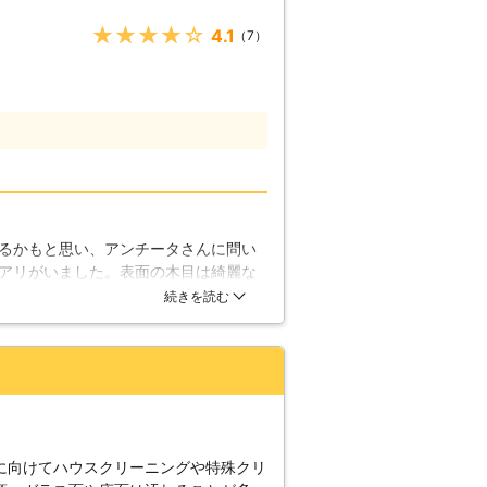
くのお客様にご利用いただく老舗の駆除業
ろあり防除施工士在
★★★★★
4.1
（7）
除> アンチータのシロアリ駆除はしろ
応いたします。 この資格はシロアリ防
する薬剤・建築・木材などの知識も豊富
無料ですので、まずはお気軽にお問い合
 弊社では施工後のアフ
保証書」と「管理保証書」の2通りの保
るかもと思い、アンチータさんに問い
修理費用1,000万円上限として修理さ
アリがいました。表面の木目は綺麗な
て 施工
ていました。早めに対処しておくべき
続きを読む
料で駆除処理をおこなうという当初規定
た。予防に使う薬の詳細や、駆除の仕
。無事にシロアリはいなくなり、柱の
ります。
に向けてハウスクリーニングや特殊クリ