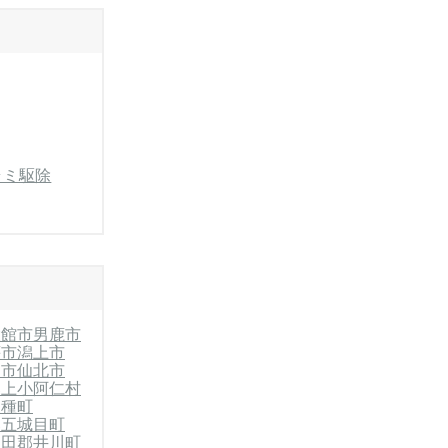
ラミ駆除
大館市
男鹿市
荘市
潟上市
ほ市
仙北市
郡上小阿仁村
三種町
郡五城目町
秋田郡井川町