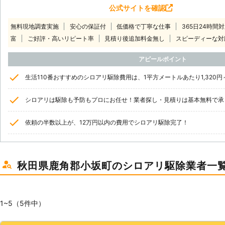
公式サイトを確認
無料現地調査実施
安心の保証付
低価格で丁寧な仕事
365日24時間
富
ご好評・高いリピート率
見積り後追加料金無し
スピーディーな対
アピールポイント
生活110番おすすめのシロアリ駆除費用は、1平方メートルあたり1,320円
シロアリは駆除も予防もプロにお任せ！業者探し・見積りは基本無料で承
依頼の半数以上が、12万円以内の費用でシロアリ駆除完了！
秋田県鹿角郡小坂町のシロアリ駆除業者一
1~5（5件中）