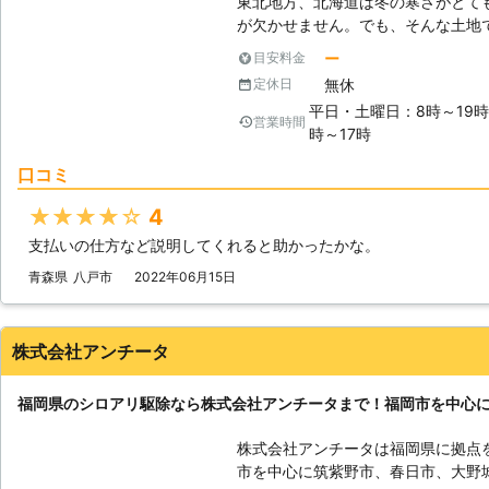
東北地方、北海道は冬の寒さがとて
が欠かせません。でも、そんな土地
す。夏の暑さは北国も関東に負けず
ー
目安料金
シロアリの被害が徐々に増え始めま
無休
定休日
対処は、是非とも私達にお任せいた
平日・土曜日：8時～19
アリに対して的確な対応が可能なスタッフが
営業時間
時～17時
道はヤマトシロアリに要注意】 私
マトシロアリ」と呼ばれるシロアリ
口コミ
ロアリという2大シロアリがいます
性が大きく異なります。ヤマトシロ
★★★★★
4
もので、しかも行動範囲も狭いです
支払いの仕方など説明してくれると助かったかな。
なく、1箇所に巣をまとめず、住宅
広い範囲に被害が出ることが考えられます。 【春先に要注意
青森県
八戸市
2022年06月15日
はちゃんと暖かくなります。それを
巣にいたアリの一部が羽アリとなっ
匹、多いと数百匹もいるので、とて
株式会社アンチータ
の群飛が見られたら、すぐご相談下
いる恐れがあります。
福岡県のシロアリ駆除なら株式会社アンチータまで！福岡市を中心
株式会社アンチータは福岡県に拠点
市を中心に筑紫野市、春日市、大野