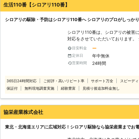
生活110番【シロアリ110番】
シロアリの駆除・予防はシロアリ110番へ シロアリのプロがしっか
シロアリ110番は、シロアリの被害
対応をさせていただいております。 
と言われています。もしも家の中や
ー
目安料金
が大きくなる前にお知らせください
年中無休
定休日
ます。シロアリ110番では全国数多
24時間
営業時間
全国どこでも対応しております。 経験と実績が豊富だから、これまでに培
ってきた確かな技術でシロアリの駆
ら、施工に必要な時間も短縮。そし
365日24時間対応
ご好評・高いリピート率
サポート万全
スピーディ
おりますので、安心してお任せください。 ご自宅のみならず、
保証付
無料現地調査実施
経験豊富
見積り後追加料金無し
マンションなどの貨物物件などに出
おります。アリみたいな虫がいたけ
る…一回見積もりだけでもしてもら
110番にお任せください！ シロアリをしっかりと駆除するには、出現時のみ
協栄産業株式会社
ならず定期的な薬剤配布による対策が
では、アフターフォローも充実、ご
東北・北海道エリアに広域対応！シロアリ駆除なら協栄産業までお
ペシャリストです。安心してお任せ