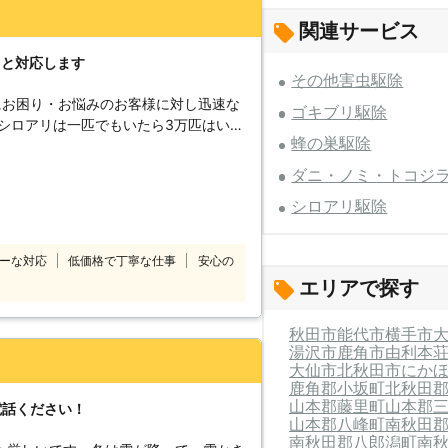
関連サービス
りと対応します
その他害虫駆除
にお困り・お悩みのお客様に対し迅速な
ゴキブリ駆除
シロアリは一匹でもいたら3万匹はいる
蜂の巣駆除
お庭などでシロアリを見かけた際は被害
。駆除が遅れると、さらに被害が拡大し
ダニ・ノミ・トコジ
くの加盟店と提携していますので、日本
シロアリ駆除
除・予防を行います。 技術があるか
て、常にお客様目線での作業を心掛けて
ーな対応
低価格で丁寧な仕事
安心の
アパートや
エリアで探す
現したシロアリの駆除、防除も対応して
どシロアリなのかな？床がぶよぶよす
秋田市
能代市
横手市
いたい。ささいなことでも一度シロアリ
湯沢市
鹿角市
由利本
大仙市
北秋田市
にか
重要になってきます。シロアリ110番
鹿角郡小坂町
北秋田
利用シェア№1を誇るシロアリ駆除のス
山本郡藤里町
山本郡
電話ください！
ください。
山本郡八峰町
南秋田
南秋田郡八郎潟町
南