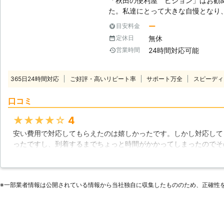
「秋田の便利屋 ビジョン」はお勧
た。私達にとって大きな自慢となり
け、私達の実力を認めてくださった
ー
目安料金
をご覧になって「一度頼んでみよう
無休
定休日
もお電話ください。「ビジョン」は
24時間対応可能
営業時間
りますので、当然「シロアリ駆除」にも
はSOSを発しています】 シロアリ
守るためにも必要な施工です。人間
365日24時間対応
ご好評・高いリピート率
サポート万全
スピーディ
腕、床下は足ということになります
し、柱も中身を食べ尽くされてスッ
口コミ
を受けると、床を歩く度にギシギシ
でも関係のあることですので、ちょ
★★★★★
4
ジョン」まで相談してください。 【できることは盛りだくさん！】 今回は
安い費用で対応してもらえたのは嬉しかったです。しかし対応して
シロアリについてご説明しましたが
ったですし、到着するまでちょっと時間がかかってしまったのでそ
す。水回り関係の修理やハウスクリ
た。スタッフの対応に関しても特別ストレスやいい部分を感じたと
も対応！スタッフも元気一杯の顔ぶ
者だと思いました。シロアリ駆除を実施してもらって、問題なく駆
何でも引き受けます！
です。被害もこれ以降激減したので、利用してよかったと思ってい
※⼀部業者情報は公開されている情報から当社独⾃に収集したもののため、正確性
秋田県
秋田市
2016年12月27日