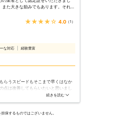
めの業者として認定証をいただきまし
、また大きな励みでもあります。それだ
ということですから。 もし、本ページ
かな」とお思いでしたら、どうぞいつで
★★★★★
4.0
（1）
、住宅に関する業務を中心に活用してお
対応することができます！ 【住宅
駆除はお住まいの方だけでなく、住宅を
の体で例えるなら、天井裏は頭、柱は
ーな対応
経験豊富
。天井裏は被害を受けると崩れてきます
カスカになってしまいます。床下も被害
なってしまいます。シロアリはどなたに
っとでも異常を感知したら、早めに「ビ
もらうスピードもそこまで早くはなか
、他にもできることはたくさんありま
の点は改善してもらいたいと思いまし
ーニング、不用品処分、更にその他雑用
いう訳ではなかったので、一般的な業
続きを読む
れ！24時間対応なので、お困りごとは
除を終了してもらった時は嬉しかった
ます。
を担保するものではございません。