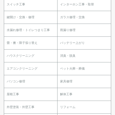
スイッチ工事
インターホン工事・取替
鍵開け・交換・修理
ガラス修理・交換
水漏れ修理・トイレつまり工事
雨漏り修理
畳・襖・障子張り替え
バッテリー上がり
ハウスクリーニング
消臭・脱臭
エアコンクリーニング
ペット火葬・葬儀
パソコン修理
家具修理
屋根工事
解体工事
外壁塗装・外壁工事
リフォーム