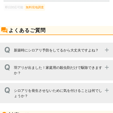
即日対応可能
無料現地調査
よくあるご質問
新築時にシロアリ予防をしてるから大丈夫ですよね？
シロアリ予防の保証期間は5年程度です。これはシロアリ
羽アリが出ました！家庭用の殺虫剤だけで駆除できます
予防のため使用した薬剤の効果が続くのがだいたい5年程
か？
度だからです、もし5年以上シロアリ調査をしていなかっ
たら、ぜひご相談ください。
残念ながら難しいと思われます。目に見える羽アリは駆除
シロアリを発生させないために気を付けることは何でし
できますが、羽アリが飛び立つときには数百匹以上居るこ
ょうか？
ともあり、また巣の中にはそれよりも更に多いことが考え
られます。というわけで、市販の殺虫剤では、根本的な駆
除は難しいので、ぜひ当社にご相談頂ければと思います。
まずは床下の湿度を上げないことです。シロアリにとって