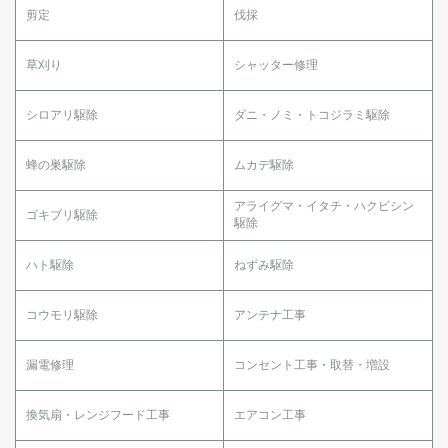
剪定
伐採
草刈り
シャッター修理
シロアリ駆除
ダニ・ノミ・トコジラミ駆除
蜂の巣駆除
ムカデ駆除
アライグマ・イタチ・ハクビシン
ゴキブリ駆除
駆除
ハト駆除
ねずみ駆除
コウモリ駆除
アンテナ工事
漏電修理
コンセント工事・取替・増設
換気扇・レンジフード工事
エアコン工事