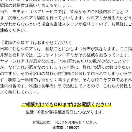
駆除の難易度は高いと言えるでしょう。
当社、モモヤ・リペアサービスでは、皆様からのご相談内容にもとづ
き、的確なシロアリ駆除を行ってまいります。シロアリが居るのかどう
かがわからないという場合も当社スタッフが送りますので、お気軽にご
連絡ください。
【北陸のシロアリはおまかせください)
日本に住むシロアリは、種類ごとに少しずつ分布が異なります。ここ福
井県と石川県では、主にヤマトシロアリがその猛威を振るっています。
ヤマトシロアリが厄介なのは、1つの群れあたりの数が少ないことです
が、なぜこれが厄介なのでしょうか？実は、群れ1つ辺りの数は少ない
のですが、その分沢山の群れが住宅内に分散して作られてしまうからで
す、駆除も一筋縄では行かなく鳴りますが、そんな時こそプロである私
達の出番です。私達は長年石川県で活動しているので、これらの特性も
よく熟知しています。
ご相談だけでもOK!まずはお電話ください!
生活110番お客様相談窓口につながります。
お電話の際、下記IDをお知らせください。
企業ID：155071