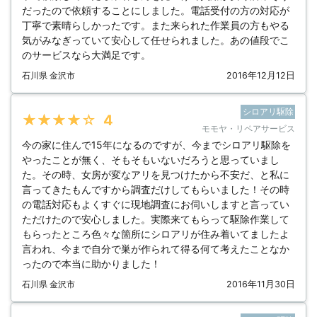
だったので依頼することにしました。電話受付の方の対応が
丁寧で素晴らしかったです。また来られた作業員の方もやる
気がみなぎっていて安心して任せられました。あの値段でこ
のサービスなら大満足です。
石川県 金沢市
2016年12月12日
シロアリ駆除
★★★★★
4
モモヤ・リペアサービス
今の家に住んで15年になるのですが、今までシロアリ駆除を
やったことが無く、そもそもいないだろうと思っていまし
た。その時、女房が変なアリを見つけたから不安だ、と私に
言ってきたもんですから調査だけしてもらいました！その時
の電話対応もよくすぐに現地調査にお伺いしますと言ってい
ただけたので安心しました。実際来てもらって駆除作業して
もらったところ色々な箇所にシロアリが住み着いてましたよ
言われ、今まで自分で巣が作られて得る何て考えたことなか
ったので本当に助かりました！
石川県 金沢市
2016年11月30日