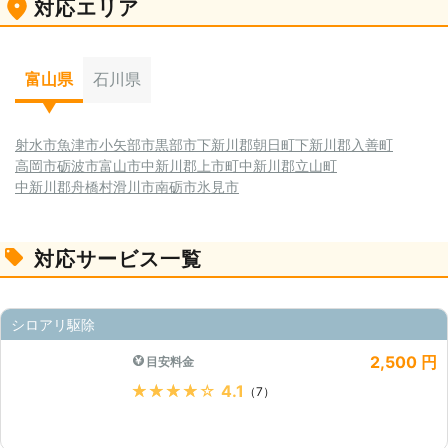
対応エリア
湿度の高い空間と湿気を含んだ木材は、住みやすい環境と
最高の餌が揃った状態になります。そこではシロアリの食
害が発生しやすくなるので、まずはそこに気を付けましょ
う。定期的な換気も対策としては良いです。
富山県
石川県
射水市
魚津市
小矢部市
黒部市
下新川郡朝日町
下新川郡入善町
高岡市
砺波市
富山市
中新川郡上市町
中新川郡立山町
中新川郡舟橋村
滑川市
南砺市
氷見市
対応サービス一覧
シロアリ駆除
2,500 円
目安料金
★★★★★
4.1
（7）