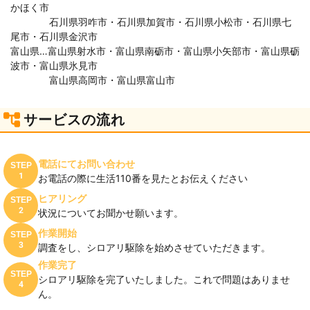
かほく市
石川県羽咋市・石川県加賀市・石川県小松市・石川県七
尾市・石川県金沢市
富山県…富山県射水市・富山県南砺市・富山県小矢部市・富山県砺
波市・富山県氷見市
富山県高岡市・富山県富山市
サービスの流れ
電話にてお問い合わせ
STEP
1
お電話の際に生活110番を見たとお伝えください
ヒアリング
STEP
2
状況についてお聞かせ願います。
作業開始
STEP
3
調査をし、シロアリ駆除を始めさせていただきます。
作業完了
STEP
シロアリ駆除を完了いたしました。これで問題はありませ
4
ん。