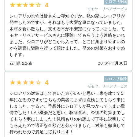
シロアリ駆除
★★★★★
4
モモヤ・リペアサービス
シロアリの恐怖は皆さんご存知ですか。私の家にシロアリが
発生したのですが、それはもう大変な事になっていました。
木材を食い散らし、支える木が不安定になっていました。モ
モヤ・リペアサービスさんに駆除してもらうよう連絡をいれ
ました。シロアリがどこから入って、どこに集まりやすいの
かを調査し駆除を行って頂けました。早めの対策をおすすめ
します。
石川県 金沢市
2016年11月30日
シロアリ駆除
★★★★★
4
モモヤ・リペアサービス
シロアリの対策はしておいた方がいいと思い、家を建てて5
年になるのですがこちらの業者にまずは点検してもらう事に
しました。すると、予想外にシロアリが見つかってしまい驚
愕でした！いい機会だと思い、駆除含め、今後の対策までし
てもらう事にしました！見積もりの内訳まで丁寧に説明して
もらえたので適正な金額だと分かりました！対策も徹底して
行われたので満足しております！