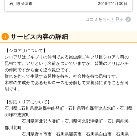
石川県 金沢市
2016年11月30日
⼝コミをもっと見る
サービス内容の詳細
【シロアリについて】
シロアリはゴキブリの仲間である昆虫綱ゴキブリ目シロアリ科の
昆虫です。アリという名前がついていますが、普通のアリはハチ
の仲間ですから全く違う昆虫です。
群れを作って生活する習性を持ち、社会性を持つ昆虫です。
木材の主成分であるセルロースを分解して栄養源にすることが可
能です。
【対応エリアについて】
石川県…石川県鹿島郡中能登町・石川県羽咋郡宝達志水町・石川県
羽咋郡志賀町
石川県河北郡内灘町・石川県河北郡津幡町・石川県能美
郡川北町
石川県野々市市・石川県能美市・石川県白山市・石川県