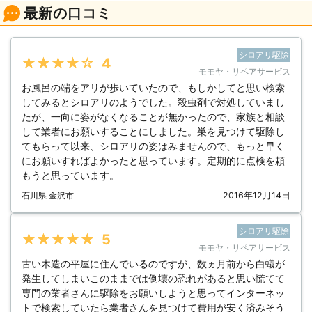
最新の口コミ
シロアリ駆除
★★★★★
4
モモヤ・リペアサービス
お風呂の端をアリが歩いていたので、もしかしてと思い検索
してみるとシロアリのようでした。殺虫剤で対処していまし
たが、一向に姿がなくなることが無かったので、家族と相談
して業者にお願いすることにしました。巣を見つけて駆除し
てもらって以来、シロアリの姿はみませんので、もっと早く
にお願いすればよかったと思っています。定期的に点検を頼
もうと思っています。
石川県 金沢市
2016年12月14日
シロアリ駆除
★★★★★
5
モモヤ・リペアサービス
古い木造の平屋に住んでいるのですが、数ヵ月前から白蟻が
発生してしまいこのままでは倒壊の恐れがあると思い慌てて
専門の業者さんに駆除をお願いしようと思ってインターネッ
トで検索していたら業者さんを見つけて費用が安く済みそう