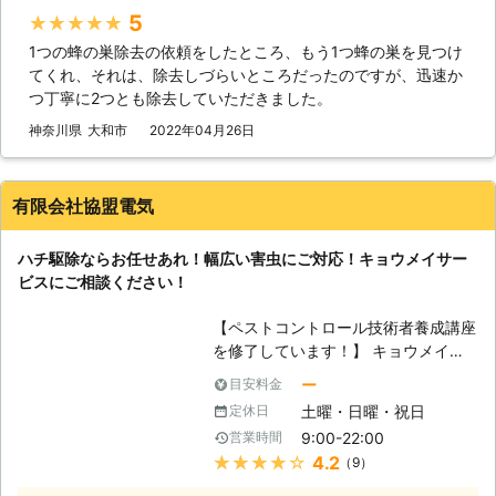
どは一切かかりませんので、安心して
5
★★★★★
ご連絡ください。 蜂が巣を作り始め
1つの蜂の巣除去の依頼をしたところ、もう1つ蜂の巣を見つけ
ている初期に気が付くことができれば
てくれ、それは、除去しづらいところだったのですが、迅速か
早急に駆除をすることができますが、
つ丁寧に2つとも除去していただきました。
巣が大型になればなるほどかなり駆除
に危険がともなうようになるので、見
神奈川県
大和市
2022年04月26日
つけ次第早急にご連絡ください。対応
は可能な限り当日対応を心がけていま
す。ご相談後駆除の金額をご提示して
有限会社協盟電気
ご納得いただけたら、すぐに現場にお
伺いして駆除、対策を行います。 一
ハチ駆除ならお任せあれ！幅広い害虫にご対応！キョウメイサー
度駆除したがまた再発して困ってい
ビスにご相談ください！
る、などというお悩みの方もよく当社
を利用してくださっています。当社で
【ペストコントロール技術者養成講座
はアフターフォローにも力を入れてい
を修了しています！】 キョウメイサ
るので、ぜひ一度他社と比較してみて
ービスは半年に渡って、様々な害虫・
ください。 ご自身では手に負えない
ー
目安料金
害獣を防除するペストコントロールオ
と思われたらぜひお電話ください。ご
土曜・日曜・祝日
定休日
ペレーターの講座を受け、修了してい
満足いていただける対策をする自信が
9:00-22:00
営業時間
ます。有害な害虫の中にはハチだけで
あります。本年度もシーズン中は月間
★★★★★
4.2
（9）
なく、ゴキブリやネズミなどの不快害
100件以上の実績で皆様にご満足をい
虫・害獣も含まれています。これら