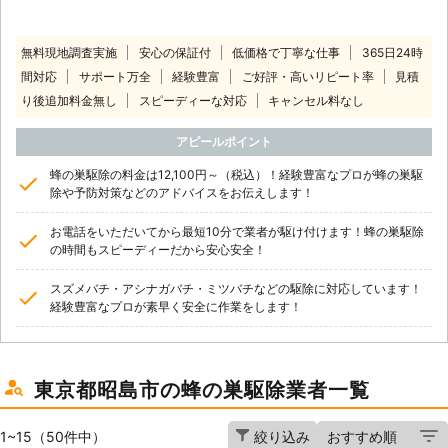
無料現地調査実施
安心の保証付
低価格で丁寧な仕事
365日24時
間対応
サポート万全
経験豊富
ご好評・高いリピート率
見積
り後追加料金無し
スピーディーな対応
キャンセル料なし
アピールポイント
蜂の巣駆除の料金は12,100円～（税込）！経験豊富なプロが蜂の巣駆
除や予防対策などのアドバイスをお伝えします！
お電話をいただいてから最短10分で業者が駆け付けます！蜂の巣駆除
の時間もスピーディーだから安心安全！
スズメバチ・アシナガバチ・ミツバチなどの駆除に対応しています！
経験豊富なプロが素早く安全に作業をします！
東京都昭島市の蜂の巣駆除業者一覧
1~15（50件中）
絞り込み