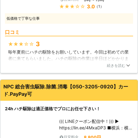
感じますが、もしも刺されてしまった
いな水で洗い、濡れたタオルで冷やし
★★★★★
3.0
（1）
ら重症となってしまうこともありま
たら薬を塗って病院で診断を受けまし
す。ご家族の安全のため、ハチの巣は
ょう。
低価格で丁寧な仕事
早めに駆除しなければなりません。当
社ではハチとハチの巣をすみやかに取
口コミ
り除きます。お客さまに笑顔になって
頂けるよう頑張ります！ 【ハチの巣
3
★★★★★
は知らない間に大きくなっています】
毎年夏前にハチの駆除をお願いしています。今回は初めての業
これまで様々な場所でハチの巣を発見
者に来てもらいました。ハチの駆除の作業は半日ほどかかりま
してまいりましたが、中にはおどろく
した。一応予防もしてくれたそうなのですが、範囲が大きいの
ほど大きくなっている巣もありまし
続きを読む
であまり意味がないように思います。しかし、今までお願いし
た。ハチの巣は一番最初に冬眠から目
ていた業者よりも安い料金で対応してもらうことができたの
覚めた女王バチが基礎の部分を作り、
で、満足感はありますね。そして、説明も丁寧にわかりやすく
そこから生まれた働きバチが巣をどん
NPC 総合害虫駆除.除菌.消毒【050-3205-0920】カー
してもらうことができたので、業者の人に対して好感を持つこ
どん大きくしていきます。巣が大きく
ド.PayPay可
とができました。
なれば生まれるハチも多くなりますの
で、ハチの巣もさらに大きく広くなっ
東京都
八王子市
2016年11月12日
24h ハチ駆除は適正価格でプロにお任せ下さい！
ていきます。少しの間見ないだけでも
巣はすごいスピードで大きくなるので
((( LINEクーポン配信中！))) ▶
す。小さい巣だから駆除しなくてもい
https://lin.ee/4MxaDP3 ■横浜：横浜
いかな？と油断していると気づいたと
市中区桜木町 ■湘南：藤沢市辻堂西
きにはすごい数のハチが産まれてしま
8,800円
目安料金