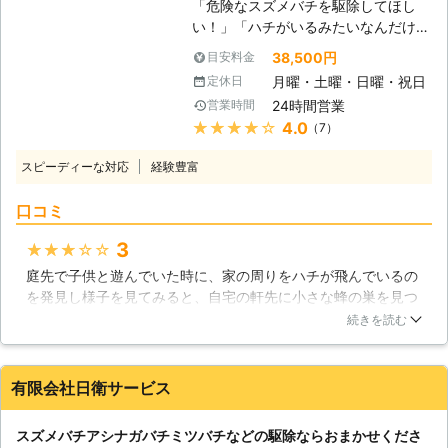
「危険なスズメバチを駆除してほし
虫・害獣駆除のプロフェッショナルで
い！」「ハチがいるみたいなんだけ
す。害虫・害獣でお困りならなんでも
ど、どこに巣があるかわからないから
ご相談下さい。ダニからアライグマま
38,500円
目安料金
調査してほしい」などのお困りごとを
で、お客様を悩ませる害虫・害獣に幅
月曜・土曜・日曜・祝日
定休日
東京都・神奈川県でお持ちなら、ベイ
広く対応いたします。
24時間営業
営業時間
トータルCPUまで今すぐお電話をお待
★★★★★
4.0
（7）
ちしております！キケンな駆除業務を
万全にこなします。 【ハチの巣は思
スピーディーな対応
経験豊富
わぬところに出現します】 草の茂み
や見づらい木の枝、ベランダ物干しの
口コミ
隙間など、ハチは思わぬところに巣を
作ります。「気がつかないまま刺激し
3
★★★★★
てしまい、蜂に刺されてしまった」と
庭先で子供と遊んでいた時に、家の周りをハチが飛んでいるの
いうケースも多く、専門家による調査
を発見し様子を見てみると、自宅の軒先に小さな蜂の巣を見つ
や駆除がとても大切。 ベイトータル
けました。子どもが知らないうちに近づいて、刺されてしまっ
CPUは、ハチ駆除に多数の経験がある
続きを読む
ては大変だと思い、巣が小さいうちに駆除していただきたくて
熟練スタッフが、蜂の巣の調査・発見
問い合わせをしました。電話口での対応もとても丁寧で、すぐ
と駆除を万全に行わせていただきま
に駆除に来てくださいました。これで、安心して子供と庭で遊
す！親切・丁寧を心がけてご対応させ
有限会社日衛サービス
ぶことができます。
ていただきますので、ぜひ当社にお任
せください。 【即日・緊急対応も最
神奈川県
横浜市神奈川区
2016年12月16日
スズメバチアシナガバチミツバチなどの駆除ならおまかせくださ
大限努力いたします】 ハチを見つけ