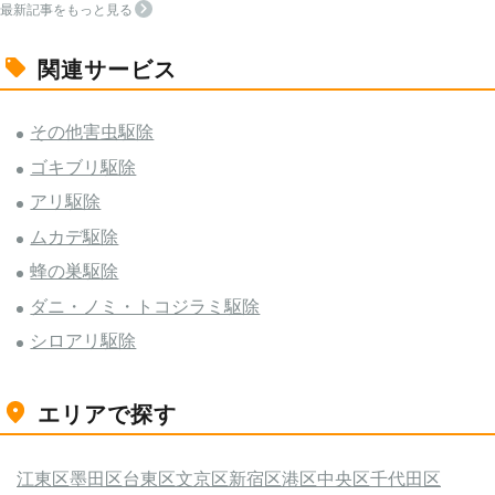
最新記事をもっと見る
関連サービス
その他害虫駆除
ゴキブリ駆除
アリ駆除
ムカデ駆除
蜂の巣駆除
ダニ・ノミ・トコジラミ駆除
シロアリ駆除
エリアで探す
江東区
墨田区
台東区
文京区
新宿区
港区
中央区
千代田区