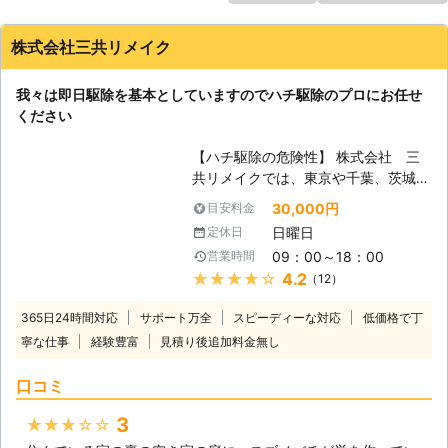
株式会社三共リメイク
我々は即日駆除を基本としていますのでハチ駆除のプロにお任せ
ください
【ハチ駆除の危険性】 株式会社 三
共リメイクでは、東京や千葉、茨城に
拠点を置き、ハチ駆除のプロフェッシ
30,000円
目安料金
ョナルとして活動しています。ハチと
日曜日
定休日
言っても種類は様々ですので、危険性
09：00～18：00
営業時間
の非常に高いスズメバチ類から駆除依
★★★★★
4.2
（12）
頼が毎年一番多いアシナガバチ類、花
粉で密を貯蔵するミツバチ類などが存
365日24時間対応
サポート万全
スピーディーな対応
低価格で丁
在しており、それぞれに特異な特徴が
寧な仕事
経験豊富
見積り後追加料金無し
あるため、生態をよく理解した上で駆
除を行わないととても危険です。我々
口コミ
は、ハチ駆除のプロとして活動してい
ますが、100％安全ということは言い
3
★★★★★
切れませんので、一般の方々がご自身