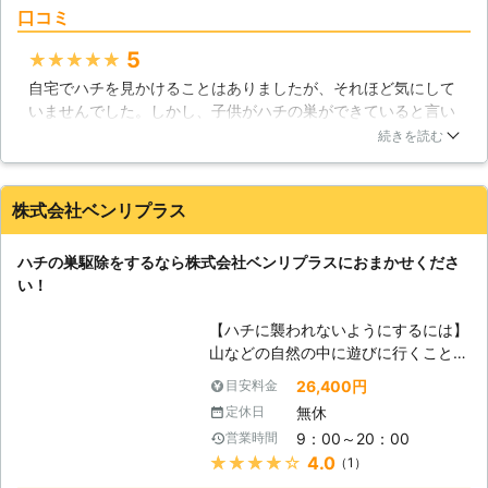
口コミ
えます。 【弊社は徹底的に駆除しま
す！】 スズメバチの駆除は徹底的に
5
★★★★★
行う必要があります。弊社にハチ駆除
自宅でハチを見かけることはありましたが、それほど気にして
をご依頼になる方の中には「他社で駆
いませんでした。しかし、子供がハチの巣ができていると言い
除してもらったもののスズメバチの出
出し、見てみると、かなり大きな巣が2階のベランダにありま
入りが止まらない」「巣がないはずな
続きを読む
した。自分ではどうすることもできず、駆除を依頼しました。
のにまだブンブン飛び回っている」な
状況を聞いてもらえ、すぐに来てくれました。危険もあるため
ど、金額重視で業者を選んだ結果、未
離れていましたが、あっという間に巣はなくなりました。安心
完全の駆除で終わっている事例が多々
株式会社ベンリプラス
できたと同時に、素早さに驚き、後片付けもきれいで感謝しか
みられます。 スズメバチの駆除で大
ありません。
事なのは「巣を撤去すること」ではな
ハチの巣駆除をするなら株式会社ベンリプラスにおまかせくださ
く「どのように撤去したのか」という
埼玉県
飯能市
2016年10月25日
い！
ことの方が重要です。何故なら駆除し
てもスズメバチが今後も居座る要素を
【ハチに襲われないようにするには】
残しては意味がないからです。 弊社
山などの自然の中に遊びに行くことが
では本命のハチ駆除はもちろん、二次
あるかと思います。その際に着ていく
被害（駆除したハチの巣から飛び出た
26,400円
目安料金
服の色に気を付けましょう。特に「黒
ハチがご近所様の外壁やサッシに飛び
無休
定休日
色」の服を着ることは避けてくださ
火すること）の防止までしっかりと対
9：00～20：00
営業時間
い。ハチというのは本能的に黒くて動
応させて頂いております。 スズメバ
★★★★★
4.0
（1）
くものを敵と認識し、襲ってくる習性
チをはじめあらゆるハチ駆除は、技術