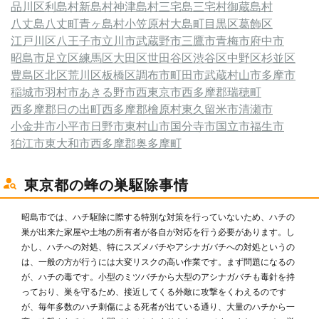
品川区
利島村
新島村
神津島村
三宅島三宅村
御蔵島村
八丈島八丈町
青ヶ島村
小笠原村
大島町
目黒区
葛飾区
江戸川区
八王子市
立川市
武蔵野市
三鷹市
青梅市
府中市
昭島市
足立区
練馬区
大田区
世田谷区
渋谷区
中野区
杉並区
豊島区
北区
荒川区
板橋区
調布市
町田市
武蔵村山市
多摩市
稲城市
羽村市
あきる野市
西東京市
西多摩郡瑞穂町
西多摩郡日の出町
西多摩郡檜原村
東久留米市
清瀬市
小金井市
小平市
日野市
東村山市
国分寺市
国立市
福生市
狛江市
東大和市
西多摩郡奥多摩町
東京都の蜂の巣駆除事情
昭島市では、ハチ駆除に際する特別な対策を行っていないため、ハチの
巣が出来た家屋や土地の所有者が各自が対応を行う必要があります。し
かし、ハチへの対処、特にスズメバチやアシナガバチへの対処というの
は、一般の方が行うには大変リスクの高い作業です。まず問題になるの
が、ハチの毒です。小型のミツバチから大型のアシナガバチも毒針を持
っており、巣を守るため、接近してくる外敵に攻撃をくわえるのです
が、毎年多数のハチ刺傷による死者が出ている通り、大量のハチから一