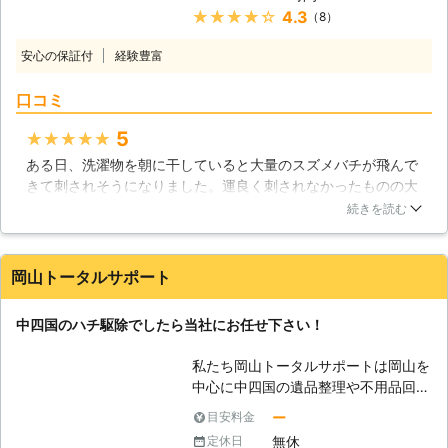
ので、危険だと思った時はすぐにご用
★★★★★
4.3
（8）
ない、そんな経験はありませんか？ハ
命ください。 【ご満足頂くために】
チ駆除をするには専門的な知識はもち
キョウメイサービスでは皆様に安心し
安心の保証付
経験豊富
ろん、素早くハチを一網打尽にする技
てご用命頂くために、お見積りは無料
術力が必要です。しかし、蜂のおっち
とさせて頂いております！スピーディ
口コミ
ゃんはハチ駆除のプロです！どのよう
ーな施工はもちろんのこと、施工前の
にしてハチ駆除を行えば良いのか、長
片付けもお任せ頂けます。また、大至
5
★★★★★
年の経験で熟知しています。 また、
急のご対応も可能です。ハチ駆除には
ある日、洗濯物を朝に干していると大量のスズメバチが飛んで
独自の捕獲方法で、生態系はもちろん
危険が伴います。危険だと思われる際
きて刺されそうになりました。運良く刺されなかったものの大
周囲に及ぼす被害などもしっかりと考
はまずご相談ください。
きな蜂だったので、業者に調べてもらうことにしました。心配
えながら駆除を行なうことが可能で
続きを読む
ですぐに来てもらいたかったので、即日対応が可能な業者さん
す！餅は餅屋と言いますが、ハチ駆除
に対応を依頼してみたところ、当日午後に対処して下さってス
は蜂のおっちゃんにお任せ下さい！
ズメバチの巣と10匹以上の蜂を駆除できました。蜂が再発生し
【ハチの種類】 ハチは種類によっ
岡山トータルサポート
た場合も1か月の保証がついているようなので安心して暮らせ
て、性格や生態も違えば駆除する方法
そうです。
も違います。 ・ミツバチ 大人しい性
中四国のハチ駆除でしたら当社にお任せ下さい！
格ですが、巣にハチミツを蓄える習性
東京都
板橋区
2016年12月20日
があるため、撤去時にはミツの撤去に
私たち岡山トータルサポートは岡山を
非常に手間取ります。 ・アシナガバ
中心に中四国の遺品整理や不用品回収
チ こちらも大人しい性格ですが、巣
を行い、数多くのご依頼を解決してお
ー
目安料金
に近づくと攻撃してくることがありま
ります。ゴミ屋敷の整理といった現場
す。巣は軒下や庭に植えてある木な
無休
定休日