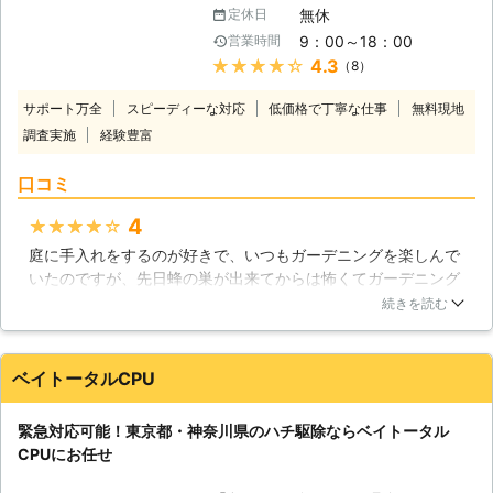
様の生活を脅かしている害虫や害獣を
無休
定休日
を出した途端にその100匹が皆さまに
迅速に駆除いたします。 【千葉県に
襲いかかる危険性があります。ハチ駆
9：00～18：00
営業時間
生息するハチ】 千葉県は都市化が進
除の際には全身を防御する専用の装備
★★★★★
4.3
（8）
み、住宅地も多いのですが、開発が行
が必要で、恐らく一般のお宅にはない
われた結果、森の中に住んでいたハチ
サポート万全
スピーディーな対応
ものです。隙間を作らない構造ですの
低価格で丁寧な仕事
無料現地
たちが、人の生活圏にエサを求めて移
でハチが入り込む心配がなく、安全に
調査実施
経験豊富
住するようになりました。そのため、
作業が可能になります。
住宅街でもハチが見られることは少な
口コミ
くありません。千葉県にはミツバチや
アシナガバチ、スズメバチなどのハチ
4
★★★★★
が生息しています。ガーデニングを行
庭に手入れをするのが好きで、いつもガーデニングを楽しんで
っているお宅にはミツバチやクマバ
いたのですが、先日蜂の巣が出来てからは怖くてガーデニング
チ、アシナガバチが飛んでくることが
できなくなってしまいました。なのでユウキさんに連絡して駆
ありますが、彼らはおとなしいハチな
続きを読む
除依頼しました。慌てて電話したからなのか、迅速に駆け付け
ので、ちょっかいを出さなければ、人
てくれて、庭の蜂の巣を駆除してもらえました。それ以降は蜂
を襲うことはありませんので、ご心配
が集まらなくなってきたのでホッとしました。
なく。しかし、キイロスズメバチやオ
ベイトータルCPU
オスズメバチのようなスズメバチの仲
千葉県
千葉市中央区
2016年12月18日
間は凶暴なハチなので、近寄らないよ
緊急対応可能！東京都・神奈川県のハチ駆除ならベイトータル
うにしましょう。 【私たちは害虫・
CPUにお任せ
害獣駆除業者です】 株式会社ユウキ
は、ハチ駆除だけでなくさまざまな害