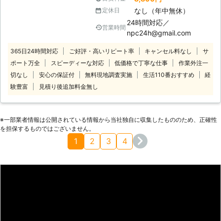
海岸 【 http://www.pestcontrol.jp/
います。駆除を行う上でもできるだけ
なし（年中無休）
定休日
】 【ハチ駆除】 適正価格でプロにお
小さい方がスムーズですので、お早め
24時間対応／
任せ下さい。 被害が広がる前に早急
営業時間
に当社までご連絡ください！
npc24h@gmail.com
の対応が必要です。 24時間対応で徹
底的に駆除します！ ご近所様を気に
365日24時間対応
ご好評・高いリピート率
キャンセル料なし
サ
する方、社名なしでお伺いの為、周囲
ポート万全
スピーディーな対応
低価格で丁寧な仕事
作業外注一
の方にはわかりません。 【実績多
切なし
安心の保証付
無料現地調査実施
生活110番おすすめ
経
数】 一般のご家庭だけでなく、外食
験豊富
見積り後追加料金無し
レストランといった食品製造業でもお
取引させていただいております。
【使用薬剤】 どの薬剤を、どの剤型
で、どのくらいの量を、どこに、どん
※⼀部業者情報は公開されている情報から当社独⾃に収集したもののため、正確性
な器具をつかって、 いかに安全に処
を担保するものではございません。
理するかを考え、駆除及び防除に努め
1
2
3
4
ております。 また、薬剤は、厚生省
認可並びに伝染病予防法で指定する人
畜に安全性の高い薬剤を使用し、散布
量は同法の殺虫剤散布基準量に基き行
います。 【国家資格】 防除作業監督
者 【所持資格】 高所作業車オペレー
ター(10m以上可) 【所属団体】 日本