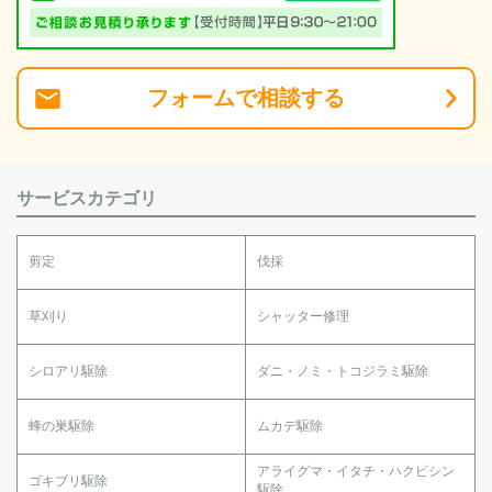
フォーム
で
相談
する
サービスカテゴリ
剪定
伐採
草刈り
シャッター修理
シロアリ駆除
ダニ・ノミ・トコジラミ駆除
蜂の巣駆除
ムカデ駆除
アライグマ・イタチ・ハクビシン
ゴキブリ駆除
駆除