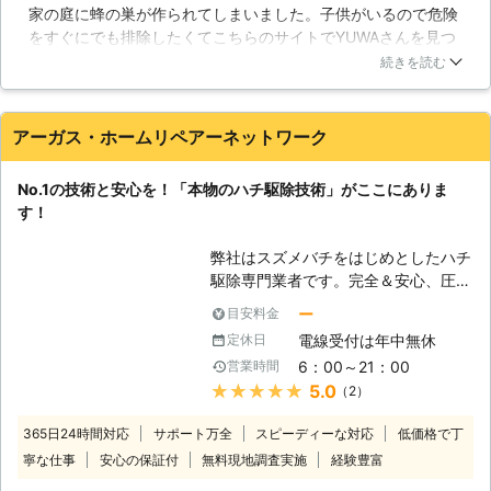
家の庭に蜂の巣が作られてしまいました。子供がいるので危険
ントです。 また、よく話題にものぼ
をすぐにでも排除したくてこちらのサイトでYUWAさんを見つ
る、作業後の追加金のご請求は一切ご
けお願いする事にしました。一日でも早く取ってもらいたかっ
ざいません！お見積もり金額以上のご
続きを読む
たので当日お願いできないかと聞いたところ、即日対応OKと
請求はいたしませんのでご安心くださ
いう事で来てもらえました。実際に来てもらいスムーズに蜂の
い。クレジットカードでのお支払いも
巣を取ってもらえたので安心しました。
うけたまわっております。 【ご希望
アーガス・ホームリペアーネットワーク
にそって柔軟対応】 ハチ駆除や害
埼玉県
草加市
2016年11月30日
虫・害獣駆除に関するさまざまな作業
No.1の技術と安心を！「本物のハチ駆除技術」がここにありま
に、柔軟にご対応させていただきま
す！
す。「怖いので今すぐ対処していただ
けませんか？」といった、即日対応の
弊社はスズメバチをはじめとしたハチ
ご希望にも精一杯努力させていただき
駆除専門業者です。完全＆安心、圧倒
ますので、まずはお気軽にご相談くだ
的な技術力の違いが自慢です！ 【無
さい。 年間管理など、毎年リピート
ー
目安料金
くならないスズメバチの被害】 スズ
してくださるお客様多数いらっしゃい
電線受付は年中無休
定休日
メバチは危険な生き物、そのような認
ますので、ご満足いただけると思いま
6：00～21：00
営業時間
識があるにも関わらず、毎年スズメバ
す。まずは、無料にてお見積もりをい
★★★★★
5.0
（2）
チに襲われて亡くなる方が後を絶ちま
たしますので、ご連絡をお待ちしてお
せん。それだけスズメバチが私たちの
ります。
365日24時間対応
サポート万全
スピーディーな対応
低価格で丁
生活圏に近づいていて、家の周囲の予
寧な仕事
安心の保証付
無料現地調査実施
経験豊富
想もしない、気付き難い場所に巣を作
っているケースが増えているからと言