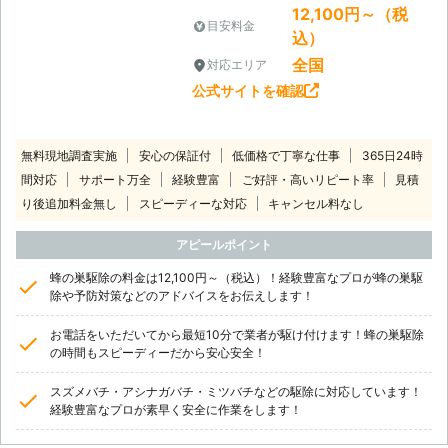
12,100円～（税
目安料金
込）
全国
対応エリア
公式サイトを確認
無料現地調査実施
安心の保証付
低価格で丁寧な仕事
365日24時
間対応
サポート万全
経験豊富
ご好評・高いリピート率
見積
り後追加料金無し
スピーディーな対応
キャンセル料なし
アピールポイント
蜂の巣駆除の料金は12,100円～（税込）！経験豊富なプロが蜂の巣駆
除や予防対策などのアドバイスをお伝えします！
お電話をいただいてから最短10分で業者が駆け付けます！蜂の巣駆除
の時間もスピーディーだから安心安全！
スズメバチ・アシナガバチ・ミツバチなどの駆除に対応しています！
経験豊富なプロが素早く安全に作業をします！