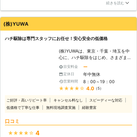
することにしました。お願いすると約束の日に来てくれて、防
て亡くなっています。たかがハチだと
続きを読む
護服に身を包んだ作業員の方が巣を見つけ、迅速に巣を撤去し
軽く見ずに、ハチの巣を発見したらす
てくださり、一安心しました。個人ではとても駆除できないの
ぐに株式会社Rグループに駆除のご依
で、依頼して良かったです。
頼をお願いいたします。 【種類を問
(株)YUWA
わずご相談ください】 危険なのはス
埼玉県
蕨市
2016年11月30日
ズメバチだけではありません。一般的
ハチ駆除は専門スタッフにお任せ！安心安全の低価格
には大人しいハチと言われているアシ
ナガバチやミツバチも、身を守るため
(株)YUWAは、東京・千葉・埼玉を中
に私達を刺すことがあります。毒の強
心に、ハチ駆除をはじめ、さまざまな
さはスズメバチ以上とも言われてお
害虫・害獣駆除サービスをご提供して
り、刺された痛みも当然強いもの。小
ー
目安料金
おります。経験豊富な自社の熟練スタ
さなお子様はもちろんですが、昔ハチ
年中無休
定休日
ッフが、スピーディーかつ丁寧な作業
に刺されたことがある大人の方もハチ
8：00～19：00
営業時間
をさせていただきます。 出会うお客
が脅威になります。放置せず、危険を
★★★★★
4.0
（5）
様すべてに「ありがとう」と言って頂
感じたら当社までご相談ください。
けるサービスを低価格でお届けしてお
ご好評・高いリピート率
キャンセル料なし
スピーディーな対応
りますので、ハチ駆除はぜひ当社にお
低価格で丁寧な仕事
無料現地調査実施
経験豊富
任せください。 【安心のリーズナブ
ルな価格】 当社の特徴の一つが、直
口コミ
請負によるリーズナブルな価格。下請
け等にまわさず直接作業いたしますの
4
★★★★★
で、料金が上乗せされないことがポイ