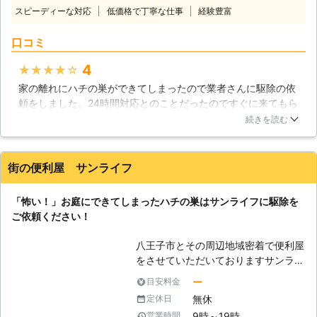
があるのです。ある実験では黒・白の
と安心に絶対の自信がある弊社に是非
スピーディーな対応
低価格で丁寧な仕事
経験豊富
布でハチを刺激すると、ほとんどのハ
ご依頼ください。
チが黒い布に集まったそうです。その
口コミ
理由には諸説あるのですが、ハチの天
敵である「クマ」の色が黒に近いこと
4
★★★★★
から黒い物を敵と認識するという説が
家の離れにハチの巣ができてしまったので業者さんに駆除の依
あるそうです。では、逆に着ていくの
頼をしました。24時間対応とのことだったのですぐに来てもら
に適している服の色は何色なのでしょ
えると思っていたのですが、数日後じゃないと対応できないと
うか。出来ることなら白い服を着てい
続きを読む
言われました。その他の対応が丁寧で良かっただけに、駆除を
くようにしてください。あと、黒い髪
してもらえるまでの時間が少し長く感じてしまいました。ま
の毛を隠すためにも帽子を被るように
た、想定していたより値段が高かったので、そこも惜しいを思
しましょう。香水などの匂いのキツイ
街の便利屋 サンライフ
ったところでした。もう少し駆除を早くしてもらえたら見積書
ものに対しても敵と認識して襲ってく
の価格でも良かったのですが。
ることがあるので、付けないようにし
「怖い！」お庭にできてしまったハチの巣はサンライフに駆除を
ましょう！ 【襲われてもし刺されて
千葉県
千葉市花見川区
2016年12月21日
ご依頼ください！
しまったら・・・】 もし襲われて刺
されてしまったとしても、多くの場合
八王子市とその周辺地域密着で便利屋
は命に関わる心配はありません。です
をさせていただいておりますサンライ
が、ハチが持っている毒には凄まじい
フでは、お困りをすばやく解決するべ
ー
目安料金
痛みの原因になる成分が含まれている
くスタッフ一同情熱を燃やしておりま
ため速やかに処置をしましょう。爪で
無休
定休日
す！ぶんぶん飛び回るハチには恐怖を
傷口を圧迫して毒を絞り出したらきれ
9時～19時
営業時間