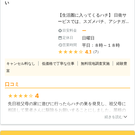
い
たら、今すぐにでも駆除したいですよ
ね。そんなお客様のために、最短即日
【生活圏に入ってくるハチ】 日衛サ
の緊急駆除もご対応しております。現
ービスでは、スズメバチ、アシナガバ
場やスケジュール状況次第とはなりま
チ、ミツバチの駆除を行なうことが可
ー
目安料金
すが、すぐにでもご不安を取り除くべ
能です。ハチというのは私達が日常的
く精いっぱい努力させていただきます
日曜日
定休日
に見かけることがある昆虫の中でも、
ので、まずはお気軽に当社番号
平日：８時～１８時
営業時間
特に俊敏で、強力な毒を持っている昆
「090-6157-3753」までお問合せく
★★★★★
4.1
（7）
虫です。好き好んで近づくことは無い
ださい。
のですが、住宅の軒下などに巣を作ら
キャンセル料なし
低価格で丁寧な仕事
無料現地調査実施
経験豊
れると、否応なしに生活圏が重なって
富
しまい、大きなトラブルを起こしてし
まいます。 【ハチの駆除はお任せ下
口コミ
さい】 駆除については、ハチ駆除専
用の薬剤を使用するため、木の隙間な
4
★★★★★
どの密閉空間に出来た巣も根こそぎ退
先日祖父母の家に遊びに行ったらハチの巣を発見し、祖父母に
治できます。また、住宅の小屋裏や床
相談して業者さんに駆除をお願いすることにしました。屋根の
下などの駆除には、安全に駆除できる
高い場所に巣を作っていて、祖父母もハチの巣があることは知
煙霧剤を利用します。高所の巣でもお
続きを読む
っていたようなのですが、どうにも出来ずに放置していたよう
任せください。ハシゴなどを使って直
です。今回プロの方にお願いして綺麗さっぱりとハチの巣がな
接見えない場所でも駆除いたします。