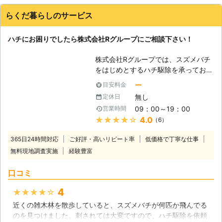
した。また駆除にあたっても迅速な対応でお願いして良かった
まうまでにはあまり時間を必要としま
です。今後あるのは嫌ですが、またあったらお願いします。
せんので、そうなってしまう前に出来
らくだ暮らしのサービス
るだけ早めに専門の駆除業者に依頼さ
東京都
渋谷区
2016年12月22日
れることをオススメいたします。スズ
ハチにお困りでしたら株式会社Rグループにご相談下さい！
メバチ駆除やアシナガバチ駆除の際に
は、当社では専門の防護服を着用のう
株式会社Rグループでは、スズメバチ
え、周囲の安全に十分考慮しておりま
をはじめとするハチ駆除を承っており
すので、安心してお任せいただければ
ます。庭の木の枝や家の軒先に大きな
ー
目安料金
と思います。東京都内でのスズメバチ
巣を作り、その周りを飛び回るスズメ
駆除、アシナガバチの駆除をご希望さ
無し
定休日
バチ。万が一刺されたら死に至る危険
れる方がいらっしゃいましたら、お気
09：00～19：00
営業時間
性もあるので、巣を見つけ次第すぐに
軽にご連絡いただければ幸いです。宜
★★★★★
4.0
（6）
駆除する必要があります。ご家庭で駆
しくお願い致します！
除しようとして刺されたら大変危険な
365日24時間対応
ご好評・高いリピート率
低価格で丁寧な仕事
ので、必ず株式会社Rグループの専門
無料現地調査実施
経験豊富
スタッフにお任せしてください。安全
のために専用の防護服を着て、迅速確
口コミ
実に駆除いたします。 【ハチに刺さ
れる前のご連絡を！】 スズメバチに
4
★★★★★
刺されると大きく腫れ上がり、最悪の
近くの雑木林を散歩していると、スズメバチが何匹か飛んでる
場合死に至ることもあり得ます。毎年
のを見つけました。刺されては大変ですので、ハチ駆除を依頼
20人前後の方がスズメバチに刺され