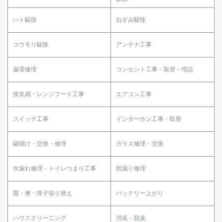
ハト駆除
ねずみ駆除
コウモリ駆除
アンテナ工事
漏電修理
コンセント工事・取替・増設
換気扇・レンジフード工事
エアコン工事
スイッチ工事
インターホン工事・取替
鍵開け・交換・修理
ガラス修理・交換
水漏れ修理・トイレつまり工事
雨漏り修理
畳・襖・障子張り替え
バッテリー上がり
ハウスクリーニング
消臭・脱臭