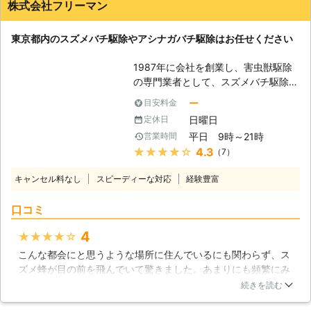
くなったので、私も安心です。本当によかったです。
また、ハチの巣を駆除するだけでな
株式会社フリーマン
く、何度も巣を作られてしまうような
東京都
国立市
2016年11月30日
場所については侵入防止対策を取るこ
東京都内のスズメバチ駆除やアシナガバチ駆除はお任せください
とも可能です。住宅の壁の中へ通じる
隙間などは、ステンレス製のネットを
1987年に会社を創業し、害虫獣駆除
取り付ける事も可能ですので、色々と
の専門業者として、スズメバチ駆除、
ご相談を頂ければと思います。 ハチ
アシナガバチ駆除も実績を重ねてきま
の駆除は、色々危険が伴うものです
ー
目安料金
した。当社では一般家庭のみならず、
が、私達日衛サービスは、安全、かつ
日曜日
定休日
病院や老人ホーム、学校法人等で発生
迅速にハチの巣を撤去することが出来
平日 9時～21時
営業時間
しているスズメバチ駆除やアシナガバ
ますので、ハチでお困りの方は、ぜひ
★★★★★
4.3
（7）
チ駆除を行なってきており、たくさん
とも私達へお任せください。皆様から
のお客様からご好評をいただいており
のご連絡、お待ちしています。
キャンセル料なし
スピーディーな対応
経験豊富
ます。 ハチにはいろいろな種類があ
り、その凶暴性などはそれぞれによっ
口コミ
て違いますが、その中でも特にスズメ
バチは、刺されるとアナフィラキシー
4
★★★★★
ショックという強いアレルギー反応を
こんな都会にと思うような場所に住んでいるにも関わらず、ス
起こす可能性などがあり、大変危険な
ズメ蜂が目の前を飛んでいて驚きました。あまりにも頻繁にみ
状況に及ぶ場合がありますので、決し
るのでどこかに巣があると思い連絡しました。来ていただいた
てご自分で対処しようとはなさらない
続きを読む
ところ、すぐにハチの巣を発見していただけたので安心できま
でください。ハチの巣が肥大化してし