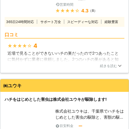
も経験しておりますので、様々な現場
ど、人間の気がつかないようなところ
営業時間
に対応可能です。ハチ駆除にも対応し
に作る場合が多いため、ふいに刺され
★★★★★
4.3
（8）
ており、皆さまからのお問い合わせを
てしまう恐れもあります。 ・オオス
受け付けております。 【人の近くに
365日24時間対応
サポート万全
ズメバチ 世界で1番凶暴な性格をして
スピーディーな対応
経験豊富
巣を作るハチ】 スズメバチといった
いるのがこのハチです。刺されると死
毒を持つ種類のハチは人にとって危険
口コミ
に至る場合もあります。
ですが、本来ならば巣に近づかなけれ
ば攻撃をしてくることはありません。
4
★★★★★
しかし彼らの巣に気づかずに人が近づ
近場で見ることができないハチの巣だったので2つあったこと
いてしまうこともありますし、庭や家
に気付かずに業者に依頼しました。2つのハチの巣があると知
の屋根に巣を作られるとどうしても人
ったのは見ていただいてからです。自分たちで駆除することも
続きを読む
の生活圏内に近づいてしまいます。つ
検討していたので知らずに屋根に上って駆除していたら怖いな
まりはハチが人の近くに巣を作ってし
と思わずにはいられませんでした。同時に素人が行うものでは
まうのです。なるべく共存したいと考
ないなと実感しました。
㈱ユウキ
える方もいらっしゃると思いますが、
危険なハチが身近にいるのでしたら駆
岡山県
岡山市北区
2016年12月12日
除をオススメします。 【ハチ駆除の
ハチをはじめとした害虫は株式会社ユウキが駆除します!
危険性】 もし皆さまがご自宅でハチ
の巣を見つけてもご自分で駆除される
株式会社ユウキは、千葉県でハチをは
ことは危険ですのでお止め下さい。巣
じめとした害虫の駆除と、害獣の駆除
の規模にもよりますが、内部に100匹
を専門に行なっている会社です。お客
ー
目安料金
以上いる場合もありますので、巣に手