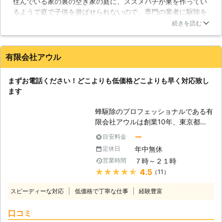
住んでいる家の裏の空き家の庭に、スズメバチが巣を作ってい
で駆除をすることはお勧めしません。
るようで庭で子供を遊ばせられないので、専門の業者に駆除を
【ハチ駆除の注意点】 ハチの巣駆除
依頼しました。その業者が業者さんでした。ネットで詳細を書
に一番求められているのは迅速に対応
続きを読む
き込んですぐにあちら側から連絡が来ました。電話で詳細な日
できることだと思います。弊社のモッ
程の打ち合わ背をしましたが、当日作業員の方が若干遅れてき
トーは「即日駆除が基本」です。本来
ました。やはり隣の空き家のハチの巣の撤去だったので作業に
ハチは夜間活動しないので（一部の種
有限会社アウル
時間が掛かってしまいましたが、無事に駆除をして頂く事が出
類を除く）巣にすべての働き蜂が戻っ
来ました。
ている夜間や、皆様がご在宅の土日祝
まずお電話ください！どこよりも低価格どこよりも早く対応致し
日などにも対応しております。ハチ駆
東京都
葛飾区
2016年12月26日
ます
除にかかる時間は種類で異なります。
人が侵入しづらい天井裏や床下、場合
蜂駆除のプロフェッショナルである有
によっては壁の中に営巣された場合
限会社アウルは創業10年、東京都
は、1～3時間程度かかることもあり
内、神奈川県内を中心に個人様から法
ますのでご理解下さい。植栽などに営
ー
目安料金
人様まで幅広くご対応させていただい
巣された場合は1時間もあれば十分対
年中無休
定休日
ております。技術に自信があるからこ
応できます。駆除費用もハチの種類や
７時～２１時
営業時間
そ、幅広い顧客層の方々から支持をい
営巣場所、個数や難易度により変わり
★★★★★
4.5
（11）
ただいております。 【ハチ駆除のご
ますが、一般的な業者の施工金額に比
相談はお早目に】 まず蜂をお庭や近
べて安価に対応させていただいており
スピーディーな対応
低価格で丁寧な仕事
経験豊富
所で発見し不安を感じたらお電話くだ
ます。
さい。お客様に分かりやすくご説明致
口コミ
します。相談費、出張費、追加料金な