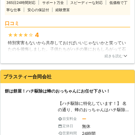
ただけました。
365日24時間対応
サポート万全
スピーディーな対応
低価格で丁
様々な多様な害虫の生態などを知るこ
寧な仕事
安心の保証付
経験豊富
とにより、さらに素早く確実な対応、
充実したサービスに繋がります。 そ
口コミ
の他にも防除作業監督者講習会過程・
ペストロジー実習講座も修了しており
4
★★★★★
ます。 【ハチの恐ろしさ】 ハチは自
特別実害もないから共存しておけばいいじゃないかと笑ってい
然界において花々の受粉などにも携わ
たのを後悔しました。子供たちがハチの巣におもしろがって石
っており、ハチが絶滅してしまえば私
をぶつけたのです。ハチはものすごく怒ったようですごい数の
達人間も絶滅してしまうと言われるほ
続きを読む
ハチがあっという間にでてきたそうです。子どもたちも必死に
ど、見えない所で人間を支えてくれて
逃げ玄関のドアが開いていたため、事なきをえました。子ども
います。しかし、非常に攻撃性が強
にハチをからかってはいけないと教えても分かりません。大人
く、自分自身や自分の巣を傷つけられ
プラスティー合同会社
が解決しておく問題だったと反省しています。今はすでに駆除
ると感じると、突然襲い掛かってくる
していただきましたが、今回を教訓に早めの駆除をしたいと思
こともあります。種類によっては非常
餅は餅屋！ハチ駆除は蜂のおっちゃんにお任せ下さい！
います。
に強い毒性を持ち、刺された後はアナ
フィラキシーショックを起こす方もみ
神奈川県
川崎市川崎区
2016年12月15日
【ハチ駆除に特化しています！】 名
え、毎年死傷者が耐えません。そんな
の通り、蜂のおっちゃんはハチ駆除に
危険なハチ駆除はすぐにでもしたいも
特化しています！ある日突然大きなハ
のですが、巣が大きいと駆除するのも
ー
目安料金
チの巣を見つけてしまったり、ブンブ
命がけです。 私達はハチ駆除に対す
無休
定休日
ンと大量のハチが飛んでいるのを目撃
る確実な対処法を身につけております
24時間
営業時間
するのに何処にハチがいるのか分から