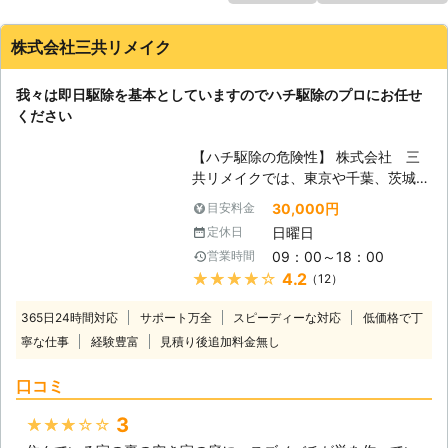
株式会社三共リメイク
我々は即日駆除を基本としていますのでハチ駆除のプロにお任せ
ください
【ハチ駆除の危険性】 株式会社 三
共リメイクでは、東京や千葉、茨城に
拠点を置き、ハチ駆除のプロフェッシ
30,000円
目安料金
ョナルとして活動しています。ハチと
日曜日
定休日
言っても種類は様々ですので、危険性
09：00～18：00
営業時間
の非常に高いスズメバチ類から駆除依
★★★★★
4.2
（12）
頼が毎年一番多いアシナガバチ類、花
粉で密を貯蔵するミツバチ類などが存
365日24時間対応
サポート万全
スピーディーな対応
低価格で丁
在しており、それぞれに特異な特徴が
寧な仕事
経験豊富
見積り後追加料金無し
あるため、生態をよく理解した上で駆
除を行わないととても危険です。我々
口コミ
は、ハチ駆除のプロとして活動してい
ますが、100％安全ということは言い
3
★★★★★
切れませんので、一般の方々がご自身