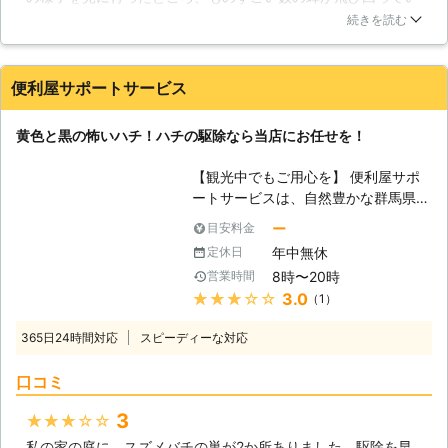
ました！このままでは、犬が死んでしまうと思い、慌てて家の
の特徴】 受粉により農作物の収穫を
続きを読む
中に入れました。どこか刺されていないかと調べてみました
増やしたり、蜂蜜やローヤルゼリーと
が、大丈夫でした。いきなりのことで、正直かなり驚いたので
いった栄養価の高い食品を採取するな
すが、おそらく蜂の巣が作られてしまったのでしょう。すぐに
ど、昔からミツバチは人間の生活に大
便利屋サポートサービス
業者に調査をお願いしました。調べてもらったところ、物置の
きく役立ってきました。また、スズメ
軒下のところにアシナガバチの巣が作られていたようですね。
バチなどと比較すれば大人しい性質
黄色と黒の怖いハチ！ハチの駆除なら当店にお任せを！
このままでは非常に危険だと言われたので、すぐに駆除の方を
で、こちらから攻撃しない限り襲って
お願いしました。飼い犬が無事で本当に良かったです。
くることはほとんどありません。その
【観光中でもご用心を】 便利屋サポ
ためミツバチは益虫のイメージが強い
長野県
松本市
2016年11月10日
ートサービスは、自然豊かな群馬県に
と思われます 【ミツバチであっても
ある便利屋です。そんな群馬県には、
ー
目安料金
危険】 しかし、ミツバチであっても
多くの観光客が訪れます。豊富な自然
人間を刺す危険性のあることには変わ
年中無休
定休日
は私たちにとっても居心地が良いもの
りありません。ミツバチも民家の敷地
8時〜20時
営業時間
ですが、それはハチにとっても同様か
内に営巣することがあります。ミツバ
★★★★★
3.0
（1）
もしれません。自然が豊富という事
チは閉鎖的な空間に巣を作ることが多
は、それだけ巣の材料になるものや餌
く、屋根裏や戸袋の中に大きな巣を作
365日24時間対応
スピーディーな対応
が豊富に存在するという事にもなりま
り、住人が気づかないうちに繁殖し、
す。 特に観光に来た場合、集団でハ
とても大きな集団になっていることが
口コミ
チ被害に遭うケースもあります。そう
あります。ミツバチの巣には、多い場
なってしまいますと、中には治療が間
3
★★★★★
合で3万～8万匹ものミツバチが生息
に合わない方が出てきてしまうかもし
していることがあり、それらが必死で
私の家の庭に、スズメバチの巣が2か所ありました。駆除を早