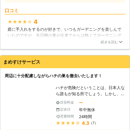
作業が可能になります。
住宅街でもハチが見られることは少な
口コミ
くありません。千葉県にはミツバチや
アシナガバチ、スズメバチなどのハチ
4
★★★★★
が生息しています。ガーデニングを行
庭に手入れをするのが好きで、いつもガーデニングを楽しんで
っているお宅にはミツバチやクマバ
いたのですが、先日蜂の巣が出来てからは怖くてガーデニング
チ、アシナガバチが飛んでくることが
できなくなってしまいました。なのでユウキさんに連絡して駆
ありますが、彼らはおとなしいハチな
続きを読む
除依頼しました。慌てて電話したからなのか、迅速に駆け付け
ので、ちょっかいを出さなければ、人
てくれて、庭の蜂の巣を駆除してもらえました。それ以降は蜂
を襲うことはありませんので、ご心配
が集まらなくなってきたのでホッとしました。
なく。しかし、キイロスズメバチやオ
まめすけサービス
オスズメバチのようなスズメバチの仲
千葉県
千葉市中央区
2016年12月18日
間は凶暴なハチなので、近寄らないよ
周辺に十分配慮しながらハチの巣を撤去いたします！
うにしましょう。 【私たちは害虫・
害獣駆除業者です】 株式会社ユウキ
ハチが危険だということは、日本人な
は、ハチ駆除だけでなくさまざまな害
ら誰もが知る所でしょう。しかし、実
虫・害獣駆除のプロフェッショナルで
は毎年のように何十名という人たちが
す。害虫・害獣でお困りならなんでも
ー
目安料金
ハチによって命を落としているので
ご相談下さい。ダニからアライグマま
年中無休
定休日
す。重症・軽症の人を含めれば、その
で、お客様を悩ませる害虫・害獣に幅
24時間
営業時間
数はさらに大きくなるでしょう。誰だ
広く対応いたします。
★★★★★
4.3
（7）
ってハチに刺されたくはありません