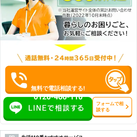
無料で電話相談する!
0120-466-110
フォーム
で
相
談
する