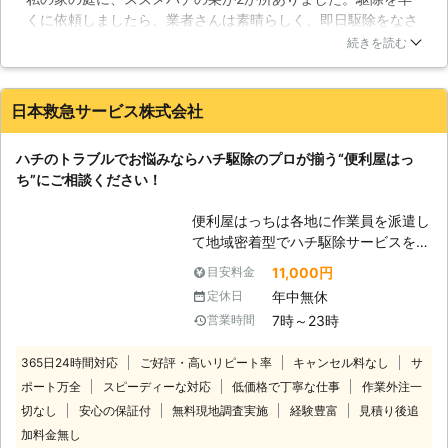
れません。決してそのようなことが無
巣を守っています。もしもミツバチに
くに依頼しましたら、業者さんは素晴らしく、即日駆除をなさ
いように、ハチ駆除は手遅れになる前
攻撃を仕掛けているとみなされれば、
って下さいました。説明の箇所が分からないことが多々見受け
に迅速に行いましょう。 【ハチ被害
続きを読む
膨大な数のミツバチに襲われることに
られましたが、料金も安価に済んだので気になったぐらいの程
の件数が少なくても油断しない】 統
なりかねません。
度です。スズメバチが再び家にやってくることは無く、今は平
計によりますと、日本における年間の
穏な生活が送れています。スズメバチは本当に怖いです。刺さ
ハチ被害の件数は数千件にも上るとい
日本救急サービス株式会社
れると痛いだけでは済みません。私は、業者さんに心から感謝
われています。ハチが活動的になる時
しています。家族一同ありがとうございました。
期になりますと、地域によっては月に
ハチのトラブルでお悩みならハチ駆除のプロが揃う“便利屋はっ
千件もの被害件数を記録すると言われ
群馬県
館林市
2016年12月18日
ち”にご相談ください！
ています。 ただし、被害件数が少な
くてもご注意ください。件数が少ない
便利屋はっちは各地に作業員を派遣し
地域は、人口が少ない田舎の場合が多
て地域密着型でハチ駆除サービスを展
いです。そのような場合、医療機関が
開しております。 弊社は複数の事業
11,000円
目安料金
近くに無く、手遅れになってしまうこ
を通して、お客様のお悩み・トラブル
ともままあるのです。ハチ被害が少な
年中無休
定休日
を解消してまいりました。 創業以
くても、万が一に備えてアドレナリン
7時～23時
営業時間
来、親切・丁寧な現場対応とアフター
自己注射薬などを用意しておきましょ
フォローを心掛けております。 ご依
う。そして何より、ハチ駆除で先手を
365日24時間対応
ご好評・高いリピート率
キャンセル料なし
サ
頼頂いたお客様に喜んで頂けるように
打つようにしましょう。
ポート万全
スピーディーな対応
低価格で丁寧な仕事
作業外注一
常に改善と前進していきます！ 上記
の事業をご依頼される際には“便利屋
切なし
安心の保証付
無料現地調査実施
経験豊富
見積り後追
はっち”にお任せください！ スタッフ
加料金無し