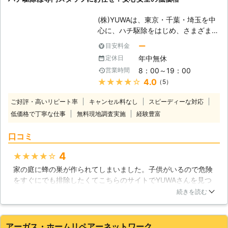
には大人しいハチと言われているアシ
ナガバチやミツバチも、身を守るため
(株)YUWAは、東京・千葉・埼玉を中
に私達を刺すことがあります。毒の強
心に、ハチ駆除をはじめ、さまざまな
さはスズメバチ以上とも言われてお
害虫・害獣駆除サービスをご提供して
り、刺された痛みも当然強いもの。小
ー
目安料金
おります。経験豊富な自社の熟練スタ
さなお子様はもちろんですが、昔ハチ
年中無休
定休日
ッフが、スピーディーかつ丁寧な作業
に刺されたことがある大人の方もハチ
8：00～19：00
営業時間
をさせていただきます。 出会うお客
が脅威になります。放置せず、危険を
★★★★★
4.0
（5）
様すべてに「ありがとう」と言って頂
感じたら当社までご相談ください。
けるサービスを低価格でお届けしてお
ご好評・高いリピート率
キャンセル料なし
スピーディーな対応
りますので、ハチ駆除はぜひ当社にお
低価格で丁寧な仕事
無料現地調査実施
経験豊富
任せください。 【安心のリーズナブ
ルな価格】 当社の特徴の一つが、直
口コミ
請負によるリーズナブルな価格。下請
け等にまわさず直接作業いたしますの
4
★★★★★
で、料金が上乗せされないことがポイ
家の庭に蜂の巣が作られてしまいました。子供がいるので危険
ントです。 また、よく話題にものぼ
をすぐにでも排除したくてこちらのサイトでYUWAさんを見つ
る、作業後の追加金のご請求は一切ご
けお願いする事にしました。一日でも早く取ってもらいたかっ
ざいません！お見積もり金額以上のご
続きを読む
たので当日お願いできないかと聞いたところ、即日対応OKと
請求はいたしませんのでご安心くださ
いう事で来てもらえました。実際に来てもらいスムーズに蜂の
い。クレジットカードでのお支払いも
巣を取ってもらえたので安心しました。
うけたまわっております。 【ご希望
アーガス・ホームリペアーネットワーク