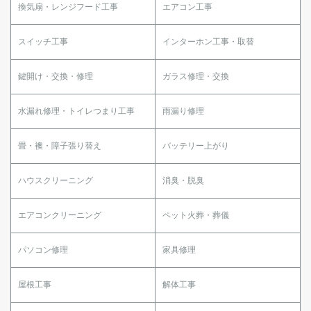
換気扇・レンジフード工事
エアコン工事
スイッチ工事
インターホン工事・取替
鍵開け・交換・修理
ガラス修理・交換
水漏れ修理・トイレつまり工事
雨漏り修理
畳・襖・障子張り替え
バッテリー上がり
ハウスクリーニング
消臭・脱臭
エアコンクリーニング
ペット火葬・葬儀
パソコン修理
家具修理
屋根工事
解体工事