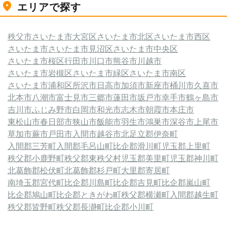
エリアで探す
秩父市
さいたま市大宮区
さいたま市北区
さいたま市西区
さいたま市
さいたま市見沼区
さいたま市中央区
さいたま市桜区
行田市
川口市
熊谷市
川越市
さいたま市岩槻区
さいたま市緑区
さいたま市南区
さいたま市浦和区
所沢市
日高市
加須市
新座市
桶川市
久喜市
北本市
八潮市
富士見市
三郷市
蓮田市
坂戸市
幸手市
鶴ヶ島市
吉川市
ふじみ野市
白岡市
和光市
志木市
朝霞市
本庄市
東松山市
春日部市
狭山市
飯能市
羽生市
鴻巣市
深谷市
上尾市
草加市
蕨市
戸田市
入間市
越谷市
北足立郡伊奈町
入間郡三芳町
入間郡毛呂山町
比企郡滑川町
児玉郡上里町
秩父郡小鹿野町
秩父郡東秩父村
児玉郡美里町
児玉郡神川町
北葛飾郡松伏町
北葛飾郡杉戸町
大里郡寄居町
南埼玉郡宮代町
比企郡川島町
比企郡吉見町
比企郡嵐山町
比企郡鳩山町
比企郡ときがわ町
秩父郡横瀬町
入間郡越生町
秩父郡皆野町
秩父郡長瀞町
比企郡小川町