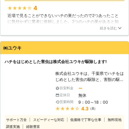
ば攻撃をしてくることはありません。
4
★★★★★
しかし彼らの巣に気づかずに人が近づ
近場で見ることができないハチの巣だったので2つあったこと
いてしまうこともありますし、庭や家
に気付かずに業者に依頼しました。2つのハチの巣があると知
の屋根に巣を作られるとどうしても人
ったのは見ていただいてからです。自分たちで駆除することも
続きを読む
の生活圏内に近づいてしまいます。つ
検討していたので知らずに屋根に上って駆除していたら怖いな
まりはハチが人の近くに巣を作ってし
と思わずにはいられませんでした。同時に素人が行うものでは
まうのです。なるべく共存したいと考
ないなと実感しました。
㈱ユウキ
える方もいらっしゃると思いますが、
危険なハチが身近にいるのでしたら駆
岡山県
岡山市北区
2016年12月12日
除をオススメします。 【ハチ駆除の
ハチをはじめとした害虫は株式会社ユウキが駆除します!
危険性】 もし皆さまがご自宅でハチ
の巣を見つけてもご自分で駆除される
株式会社ユウキは、千葉県でハチをは
ことは危険ですのでお止め下さい。巣
じめとした害虫の駆除と、害獣の駆除
の規模にもよりますが、内部に100匹
を専門に行なっている会社です。お客
ー
目安料金
以上いる場合もありますので、巣に手
様の生活を脅かしている害虫や害獣を
無休
定休日
を出した途端にその100匹が皆さまに
迅速に駆除いたします。 【千葉県に
襲いかかる危険性があります。ハチ駆
9：00～18：00
営業時間
生息するハチ】 千葉県は都市化が進
除の際には全身を防御する専用の装備
★★★★★
4.3
（8）
み、住宅地も多いのですが、開発が行
が必要で、恐らく一般のお宅にはない
われた結果、森の中に住んでいたハチ
サポート万全
スピーディーな対応
ものです。隙間を作らない構造ですの
低価格で丁寧な仕事
無料現地
たちが、人の生活圏にエサを求めて移
でハチが入り込む心配がなく、安全に
調査実施
経験豊富
住するようになりました。そのため、