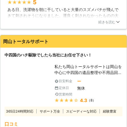
ると、巣穴から一気にハチが飛び出し
5
★★★★★
年の経験で熟知しています。 また、
てきます。これらを相手にするには経
ある日、洗濯物を朝に干していると大量のスズメバチが飛んで
独自の捕獲方法で、生態系はもちろん
験がないと難しいでしょう。私たちア
きて刺されそうになりました。運良く刺されなかったものの大
周囲に及ぼす被害などもしっかりと考
ールズホールディングスには経験に基
きな蜂だったので、業者に調べてもらうことにしました。心配
えながら駆除を行なうことが可能で
続きを読む
づいて作業をしておりますので何ら問
ですぐに来てもらいたかったので、即日対応が可能な業者さん
す！餅は餅屋と言いますが、ハチ駆除
題はありません。ハチ駆除が必要でし
に対応を依頼してみたところ、当日午後に対処して下さってス
は蜂のおっちゃんにお任せ下さい！
たら、ぜひともアールズホールディン
ズメバチの巣と10匹以上の蜂を駆除できました。蜂が再発生し
【ハチの種類】 ハチは種類によっ
岡山トータルサポート
グスにお問い合わせください。
た場合も1か月の保証がついているようなので安心して暮らせ
て、性格や生態も違えば駆除する方法
そうです。
も違います。 ・ミツバチ 大人しい性
中四国のハチ駆除でしたら当社にお任せ下さい！
格ですが、巣にハチミツを蓄える習性
東京都
板橋区
2016年12月20日
があるため、撤去時にはミツの撤去に
私たち岡山トータルサポートは岡山を
非常に手間取ります。 ・アシナガバ
中心に中四国の遺品整理や不用品回収
チ こちらも大人しい性格ですが、巣
を行い、数多くのご依頼を解決してお
ー
目安料金
に近づくと攻撃してくることがありま
ります。ゴミ屋敷の整理といった現場
す。巣は軒下や庭に植えてある木な
無休
定休日
も経験しておりますので、様々な現場
ど、人間の気がつかないようなところ
営業時間
に対応可能です。ハチ駆除にも対応し
に作る場合が多いため、ふいに刺され
★★★★★
4.3
（8）
ており、皆さまからのお問い合わせを
てしまう恐れもあります。 ・オオス
受け付けております。 【人の近くに
365日24時間対応
サポート万全
ズメバチ 世界で1番凶暴な性格をして
スピーディーな対応
経験豊富
巣を作るハチ】 スズメバチといった
いるのがこのハチです。刺されると死
毒を持つ種類のハチは人にとって危険
口コミ
に至る場合もあります。
ですが、本来ならば巣に近づかなけれ