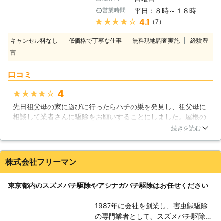
に見かけることがある昆虫の中でも、
チが近くに住み着いている場合には、
平日：８時～１８時
営業時間
特に俊敏で、強力な毒を持っている昆
そのような服装は避けるようにしまし
★★★★★
4.1
（7）
虫です。好き好んで近づくことは無い
ょう。逆に、白っぽい服は狙われにく
のですが、住宅の軒下などに巣を作ら
いようです。 【ハチの被害を広げな
キャンセル料なし
低価格で丁寧な仕事
無料現地調査実施
経験豊
れると、否応なしに生活圏が重なって
い】 ハチの巣が大きくなるほど、ハ
富
しまい、大きなトラブルを起こしてし
チたちの行動範囲が広がっていきま
まいます。 【ハチの駆除はお任せ下
す。そのためハチの巣を放置すること
口コミ
さい】 駆除については、ハチ駆除専
は、その場所だけでなく、近隣にも被
用の薬剤を使用するため、木の隙間な
害を広げてしまうかもしれないので
4
★★★★★
どの密閉空間に出来た巣も根こそぎ退
す。もちろん、駆除作業中にもハチは
先日祖父母の家に遊びに行ったらハチの巣を発見し、祖父母に
治できます。また、住宅の小屋裏や床
暴れまわります。もしも近くに通行人
相談して業者さんに駆除をお願いすることにしました。屋根の
下などの駆除には、安全に駆除できる
がいれば、そちらの方が襲われてしま
高い場所に巣を作っていて、祖父母もハチの巣があることは知
煙霧剤を利用します。高所の巣でもお
続きを読む
うかもしれません。 まめすけサービ
っていたようなのですが、どうにも出来ずに放置していたよう
任せください。ハシゴなどを使って直
スでは、周囲への被害を最小限にし、
です。今回プロの方にお願いして綺麗さっぱりとハチの巣がな
接見えない場所でも駆除いたします。
誰にとっても安心の施工をお約束いた
くなったので、私も安心です。本当によかったです。
また、ハチの巣を駆除するだけでな
株式会社フリーマン
します。
く、何度も巣を作られてしまうような
東京都
国立市
2016年11月30日
場所については侵入防止対策を取るこ
東京都内のスズメバチ駆除やアシナガバチ駆除はお任せください
とも可能です。住宅の壁の中へ通じる
隙間などは、ステンレス製のネットを
1987年に会社を創業し、害虫獣駆除
取り付ける事も可能ですので、色々と
の専門業者として、スズメバチ駆除、
ご相談を頂ければと思います。 ハチ