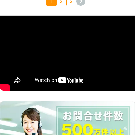
1
2
3
ためぜひ当社にお任せください。 当
社は、天井裏・屋根裏などの高所をは
じめ床下などの手の届きにくい場所に
できた蜂の巣を駆除することができま
す。巣を撤去し二度と巣を作らせない
対策もたしますので安心してご依頼く
ださいませ。