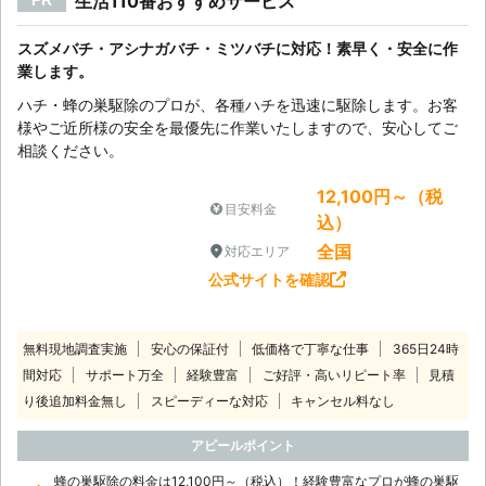
生活110番おすすめサービス
PR
スズメバチ・アシナガバチ・ミツバチに対応！素早く・安全に作
業します。
ハチ・蜂の巣駆除のプロが、各種ハチを迅速に駆除します。お客
様やご近所様の安全を最優先に作業いたしますので、安心してご
相談ください。
12,100円～（税
目安料金
込）
全国
対応エリア
公式サイトを確認
無料現地調査実施
安心の保証付
低価格で丁寧な仕事
365日24時
間対応
サポート万全
経験豊富
ご好評・高いリピート率
見積
り後追加料金無し
スピーディーな対応
キャンセル料なし
アピールポイント
蜂の巣駆除の料金は12,100円～（税込）！経験豊富なプロが蜂の巣駆