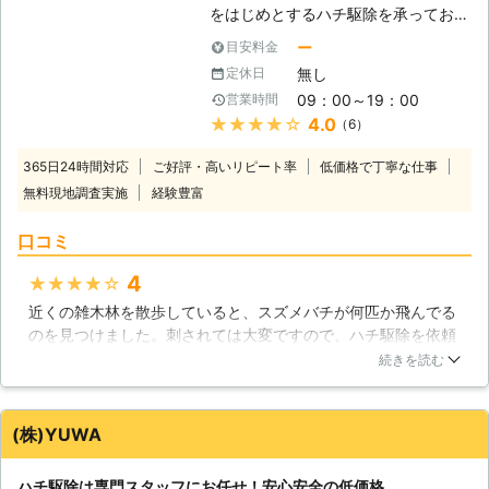
え、周囲の安全に十分考慮しておりま
をはじめとするハチ駆除を承っており
すので、安心してお任せいただければ
ます。庭の木の枝や家の軒先に大きな
ー
目安料金
と思います。東京都内でのスズメバチ
巣を作り、その周りを飛び回るスズメ
駆除、アシナガバチの駆除をご希望さ
無し
定休日
バチ。万が一刺されたら死に至る危険
れる方がいらっしゃいましたら、お気
09：00～19：00
営業時間
性もあるので、巣を見つけ次第すぐに
軽にご連絡いただければ幸いです。宜
★★★★★
4.0
（6）
駆除する必要があります。ご家庭で駆
しくお願い致します！
除しようとして刺されたら大変危険な
365日24時間対応
ご好評・高いリピート率
低価格で丁寧な仕事
ので、必ず株式会社Rグループの専門
無料現地調査実施
経験豊富
スタッフにお任せしてください。安全
のために専用の防護服を着て、迅速確
口コミ
実に駆除いたします。 【ハチに刺さ
れる前のご連絡を！】 スズメバチに
4
★★★★★
刺されると大きく腫れ上がり、最悪の
近くの雑木林を散歩していると、スズメバチが何匹か飛んでる
場合死に至ることもあり得ます。毎年
のを見つけました。刺されては大変ですので、ハチ駆除を依頼
20人前後の方がスズメバチに刺され
することにしました。お願いすると約束の日に来てくれて、防
て亡くなっています。たかがハチだと
続きを読む
護服に身を包んだ作業員の方が巣を見つけ、迅速に巣を撤去し
軽く見ずに、ハチの巣を発見したらす
てくださり、一安心しました。個人ではとても駆除できないの
ぐに株式会社Rグループに駆除のご依
で、依頼して良かったです。
頼をお願いいたします。 【種類を問
(株)YUWA
わずご相談ください】 危険なのはス
埼玉県
蕨市
2016年11月30日
ズメバチだけではありません。一般的
ハチ駆除は専門スタッフにお任せ！安心安全の低価格