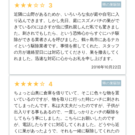
★★★★★
3
蜂の巣駆除
近隣に山野があるためか、いろいろな虫が庭や自宅に入
り込んできます。しかし先日、庭にスズメバチの巣がで
きているのにはさすが虫に慣れ親しんだ私でも驚きまし
た。刺されでもしたら、という恐怖心からすぐにハチ駆
除ができる業者さんを呼びました。鶴ヶ島市にあるナカ
イという駆除業者です。事情を察してくれた、スタッフ
の方が連絡翌日には対応してくださり、巣を撤去してく
れました。迅速な対応に心からお礼を申し上げます。
2016年10月22日
★★★★★
4
蜂の巣駆除
ちょっと山奥に倉庫を借りていて、そこに色々な物を置
いているのですが、物を取りに行った時にハチに刺され
てしまったんです。私は大丈夫だったのですが、子供が
出入りする事もあるので、一度しっかりとハチの駆除を
してもらう事にしました。こちらにお願いしたのです
が、電話したらすぐに対応してくれました。どうやら近
くに巣があったようで、それも一緒に駆除してくれたの