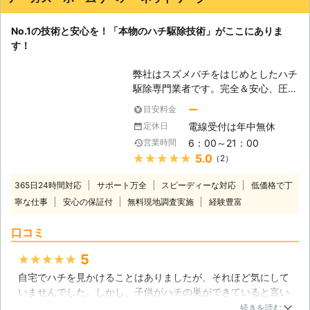
にそって柔軟対応】 ハチ駆除や害
埼玉県
草加市
2016年11月30日
虫・害獣駆除に関するさまざまな作業
No.1の技術と安心を！「本物のハチ駆除技術」がここにありま
に、柔軟にご対応させていただきま
す！
す。「怖いので今すぐ対処していただ
けませんか？」といった、即日対応の
弊社はスズメバチをはじめとしたハチ
ご希望にも精一杯努力させていただき
駆除専門業者です。完全＆安心、圧倒
ますので、まずはお気軽にご相談くだ
的な技術力の違いが自慢です！ 【無
さい。 年間管理など、毎年リピート
ー
目安料金
くならないスズメバチの被害】 スズ
してくださるお客様多数いらっしゃい
電線受付は年中無休
定休日
メバチは危険な生き物、そのような認
ますので、ご満足いただけると思いま
6：00～21：00
営業時間
識があるにも関わらず、毎年スズメバ
す。まずは、無料にてお見積もりをい
★★★★★
5.0
（2）
チに襲われて亡くなる方が後を絶ちま
たしますので、ご連絡をお待ちしてお
せん。それだけスズメバチが私たちの
ります。
365日24時間対応
サポート万全
スピーディーな対応
低価格で丁
生活圏に近づいていて、家の周囲の予
寧な仕事
安心の保証付
無料現地調査実施
経験豊富
想もしない、気付き難い場所に巣を作
っているケースが増えているからと言
口コミ
えます。 【弊社は徹底的に駆除しま
す！】 スズメバチの駆除は徹底的に
5
★★★★★
行う必要があります。弊社にハチ駆除
自宅でハチを見かけることはありましたが、それほど気にして
をご依頼になる方の中には「他社で駆
いませんでした。しかし、子供がハチの巣ができていると言い
除してもらったもののスズメバチの出
出し、見てみると、かなり大きな巣が2階のベランダにありま
入りが止まらない」「巣がないはずな
続きを読む