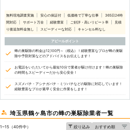
無料現地調査実施
安心の保証付
低価格で丁寧な仕事
365日24時
間対応
サポート万全
経験豊富
ご好評・高いリピート率
見積
り後追加料金無し
スピーディーな対応
キャンセル料なし
アピールポイント
蜂の巣駆除の料金は12,100円～（税込）！経験豊富なプロが蜂の巣駆
除や予防対策などのアドバイスをお伝えします！
お電話をいただいてから最短10分で業者が駆け付けます！蜂の巣駆除
の時間もスピーディーだから安心安全！
スズメバチ・アシナガバチ・ミツバチなどの駆除に対応しています！
経験豊富なプロが素早く安全に作業をします！
埼玉県鶴ヶ島市の蜂の巣駆除業者一覧
1~15（40件中）
絞り込み