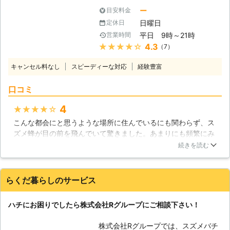
アシナガバチ駆除も実績を重ねてきま
の駆除は、色々危険が伴うものです
ー
目安料金
した。当社では一般家庭のみならず、
が、私達日衛サービスは、安全、かつ
日曜日
定休日
病院や老人ホーム、学校法人等で発生
迅速にハチの巣を撤去することが出来
平日 9時～21時
営業時間
しているスズメバチ駆除やアシナガバ
ますので、ハチでお困りの方は、ぜひ
★★★★★
4.3
（7）
チ駆除を行なってきており、たくさん
とも私達へお任せください。皆様から
のお客様からご好評をいただいており
のご連絡、お待ちしています。
キャンセル料なし
スピーディーな対応
経験豊富
ます。 ハチにはいろいろな種類があ
り、その凶暴性などはそれぞれによっ
口コミ
て違いますが、その中でも特にスズメ
バチは、刺されるとアナフィラキシー
4
★★★★★
ショックという強いアレルギー反応を
こんな都会にと思うような場所に住んでいるにも関わらず、ス
起こす可能性などがあり、大変危険な
ズメ蜂が目の前を飛んでいて驚きました。あまりにも頻繁にみ
状況に及ぶ場合がありますので、決し
るのでどこかに巣があると思い連絡しました。来ていただいた
てご自分で対処しようとはなさらない
続きを読む
ところ、すぐにハチの巣を発見していただけたので安心できま
でください。ハチの巣が肥大化してし
した。また駆除にあたっても迅速な対応でお願いして良かった
まうまでにはあまり時間を必要としま
です。今後あるのは嫌ですが、またあったらお願いします。
せんので、そうなってしまう前に出来
らくだ暮らしのサービス
るだけ早めに専門の駆除業者に依頼さ
東京都
渋谷区
2016年12月22日
れることをオススメいたします。スズ
ハチにお困りでしたら株式会社Rグループにご相談下さい！
メバチ駆除やアシナガバチ駆除の際に
は、当社では専門の防護服を着用のう
株式会社Rグループでは、スズメバチ