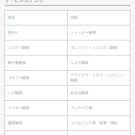
剪定
伐採
草刈り
シャッター修理
シロアリ駆除
ダニ・ノミ・トコジラミ駆除
蜂の巣駆除
ムカデ駆除
アライグマ・イタチ・ハクビシン
ゴキブリ駆除
駆除
ハト駆除
ねずみ駆除
コウモリ駆除
アンテナ工事
漏電修理
コンセント工事・取替・増設