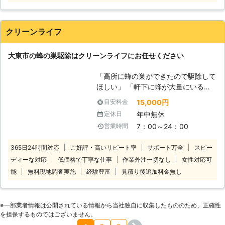
一同、心よりお待ちしております。
【便利屋はっちのハチ駆除について】
毎年、全国のハチ被害によって約10
クリーンライフ
名～80名近くの死亡者が出る程、ハ
チは危険生物とされています。 もし
近くで、ハチ・ハチの巣を見かけた
大東市の蜂の巣駆除はクリーンライフにお任せください
ら、自分で駆除しようとせずにハチ退
治のプロ、便利屋はっちにご依頼くだ
「高所に蜂の巣ができたので駆除して
さい！
ほしい」 「軒下に蜂が大量にいるの
でなんとかしてほしい」 「エアコン
15,000円
目安料金
室外機まわりに蜂がウヨウヨしている
年中無休
定休日
から見てほしい」 このようなトラブ
7：00～24：00
営業時間
ルで蜂の巣駆除業者をお探しなら当社
までご連絡ください。蜂の巣は放置し
365日24時間対応
ご好評・高いリピート率
サポート万全
スピー
ておくとさらに大きくなり、蜂の数も
ディーな対応
低価格で丁寧な仕事
作業外注一切なし
女性対応可
増えていきます。蜂に刺されるリスク
が高くなるため早めに駆除しましょ
能
無料現地調査実施
経験豊富
見積り後追加料金無し
う。 蜂は雨風がしのげる場所を好み
ます。そのため屋根裏やエアコンの室
外機などに巣を作る習性があります。
※⼀部業者情報は公開されている情報から当社独⾃に収集したもののため、正確性
そのような箇所に巣を作られてしまう
を担保するものではございません。
となかなか自分で駆除するのが難しい