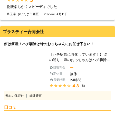
処するにはスズメバチでも、その他の
物腰柔らかくスピーディでした
ハチでも面倒化と思いますので、ハチ
駆除でしたらアールズホールディング
埼玉県
さいたま市西区
2022年04月11日
スにおまかせください。私たちが対応
させていただきます。 【完全防御を
しないといけません】 顔を隠した
プラスティー合同会社
り、手袋をして長袖を着たりしてハチ
駆除に挑もうとする方がいらっしゃい
餅は餅屋！ハチ駆除は蜂のおっちゃんにお任せ下さい！
ますが、それはとても危険なのでお止
めになった方が良いです。長袖を着て
【ハチ駆除に特化しています！】 名
いたとしても、手袋と袖の間から侵入
の通り、蜂のおっちゃんはハチ駆除に
してきてしまいます。その他の部分も
特化しています！ある日突然大きなハ
同じように侵入される危険性が高いの
ー
目安料金
チの巣を見つけてしまったり、ブンブ
で、ちょっと肌を隠したくらいでは防
無休
定休日
ンと大量のハチが飛んでいるのを目撃
御したことになりません。アールズホ
24時間
営業時間
するのに何処にハチがいるのか分から
ールディングスが使っているのは全身
★★★★★
4.3
（8）
ない、そんな経験はありませんか？ハ
を防御するためのスーツです。全て繋
チ駆除をするには専門的な知識はもち
がっており、入り込む隙間はありませ
安心の保証付
経験豊富
ろん、素早くハチを一網打尽にする技
ん。これくらいの防御をしないとハチ
術力が必要です。しかし、蜂のおっち
駆除はできないのです。 【一度に襲
口コミ
ゃんはハチ駆除のプロです！どのよう
ってきます】 ハチの巣を外そうとす
にしてハチ駆除を行えば良いのか、長