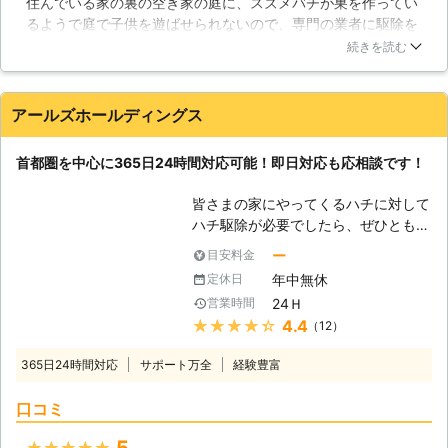
住んでいる家の裏の空き家の庭に、スズメバチが巣を作ってい
で駆除をすることはお勧めしません。
るようで庭で子供を遊ばせられないので、専門の業者に駆除を
【ハチ駆除の注意点】 ハチの巣駆除
依頼しました。その業者が業者さんでした。ネットで詳細を書
に一番求められているのは迅速に対応
続きを読む
き込んですぐにあちら側から連絡が来ました。電話で詳細な日
できることだと思います。弊社のモッ
程の打ち合わ背をしましたが、当日作業員の方が若干遅れてき
トーは「即日駆除が基本」です。本来
ました。やはり隣の空き家のハチの巣の撤去だったので作業に
ハチは夜間活動しないので（一部の種
アールズホールディングス
時間が掛かってしまいましたが、無事に駆除をして頂く事が出
類を除く）巣にすべての働き蜂が戻っ
来ました。
ている夜間や、皆様がご在宅の土日祝
首都圏を中心に365日24時間対応可能！即日対応も応相談です！
日などにも対応しております。ハチ駆
東京都
葛飾区
2016年12月26日
除にかかる時間は種類で異なります。
皆さまの家にやってくるハチに対して
人が侵入しづらい天井裏や床下、場合
ハチ駆除が必要でしたら、ぜひとも私
によっては壁の中に営巣された場合
たちにそれをおまかせください。私た
は、1～3時間程度かかることもあり
ー
目安料金
ちアールズホールディングスは東京都
ますのでご理解下さい。植栽などに営
年中無休
定休日
にて害虫駆除、害獣駆除を行っている
巣された場合は1時間もあれば十分対
24Ｈ
営業時間
業者です。中でもハチ駆除は得意中の
応できます。駆除費用もハチの種類や
★★★★★
4.4
（12）
得意ですので、ぜひともおまかせくだ
営巣場所、個数や難易度により変わり
さい。ハチは皆さまにとって大きな被
ますが、一般的な業者の施工金額に比
365日24時間対応
サポート万全
経験豊富
害をもたらす害虫です。スズメバチの
べて安価に対応させていただいており
場合は毒針を刺してくるだけではな
ます。
口コミ
く、力強い顎で噛みついているために
より危険となっています。皆さまが対
5
★★★★★