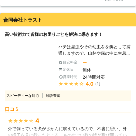
した。自分ではどうすることもできず、駆除を依頼しました。
のにまだブンブン飛び回っている」な
状況を聞いてもらえ、すぐに来てくれました。危険もあるため
ど、金額重視で業者を選んだ結果、未
離れていましたが、あっという間に巣はなくなりました。安心
完全の駆除で終わっている事例が多々
合同会社トラスト
できたと同時に、素早さに驚き、後片付けもきれいで感謝しか
みられます。 スズメバチの駆除で大
ありません。
事なのは「巣を撤去すること」ではな
高い技術力で皆様のお困りごとを解決に導きます！
く「どのように撤去したのか」という
埼玉県
飯能市
2016年10月25日
ことの方が重要です。何故なら駆除し
ハチは昆虫やその幼虫をを餌として捕
てもスズメバチが今後も居座る要素を
獲しますので、山林や森の中に生息し
残しては意味がないからです。 弊社
ています。しかし、最近では住宅地に
では本命のハチ駆除はもちろん、二次
ー
目安料金
ハチが現れて営巣するようになり、人
被害（駆除したハチの巣から飛び出た
無休
定休日
間を刺す被害が急増しています。森林
ハチがご近所様の外壁やサッシに飛び
24時間対応
営業時間
開発が原因で本来の住処が奪われたた
火すること）の防止までしっかりと対
★★★★★
4.0
（1）
め、新興の住宅地に営巣するようにな
応させて頂いております。 スズメバ
ったものと考えられます。しかし、私
チをはじめあらゆるハチ駆除は、技術
スピーディーな対応
経験豊富
達の生活空間にハチの巣があること
と安心に絶対の自信がある弊社に是非
は、非常に危険なことです。うっかり
ご依頼ください。
口コミ
近づいてしまえば集団攻撃を受ける危
険もあります。もしも皆様がハチ駆除
4
★★★★★
をご検討されているならば、「合同会
外で飼っている犬がさかんに吠えているので、不審に思い、外
社トラスト」までご連絡ください！皆
の様子を見に行ったところ、ものすごい数の蜂が飛び回ってい
様のご期待に応えます！ 【ミツバチ