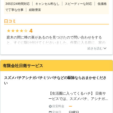
が、きちんと対策しなければハチに敵
365日24時間対応
キャンセル料なし
スピーディーな対応
低価格
とみなされてしまうかもしれません。
で丁寧な仕事
経験豊富
「まめすけサービス」は造園業に最も
力を発揮する会社ですが、実はハチの
口コミ
駆除も可能です。場合によっては、剪
定や伐採の為に調査をしている際、ハ
4
★★★★★
チの巣を発見してしまうこともあるの
庭木の間に蜂の巣があるのを見つけたので問い合わせをする
です。脅すわけではありませんが、季
と、すぐに駆け付けてくださいました。作業に入る前に、家の
節によってはそのまま巨大化し、手が
中に避難しているよう指示がありました。作業終了後も徹底的
付けられなくなる恐れもあります。手
続きを読む
に周りを点検し、残ったハチがいないかどうかを確認してくだ
遅れにならないうちに、ハチ駆除を行
さいました。「ハチに遭遇して刺されるかもしれない」という
うようにしてはいかがでしょうか。
不安が取り除かれたので、とても安心して作業をお願いするこ
【ハチにとっての敵】 獰猛と言われ
有限会社日衛サービス
とができました。
ているスズメバチも、理由なく人間を
襲うわけではありません。基本的に
群馬県
佐波郡玉村町
2016年12月24日
スズメバチアシナガバチミツバチなどの駆除ならおまかせくださ
は、巣に近づいてきた人間に警戒し、
い
それでも近づいてくるようなら攻撃し
てくるのです。また、ハチは黒っぽい
【生活圏に入ってくるハチ】 日衛サ
物を優先的に襲う傾向にあります。ハ
ービスでは、スズメバチ、アシナガバ
チにもよりますが、その視界は白黒の
チ、ミツバチの駆除を行なうことが可
世界になっていますので、黒以外にも
ー
目安料金
能です。ハチというのは私達が日常的
赤などの濃い色は要注意です。既にハ
日曜日
定休日