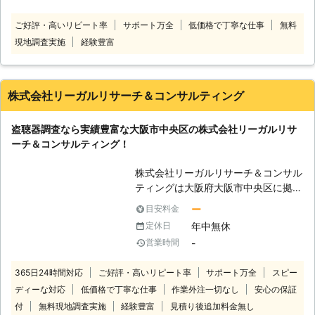
でしか盗聴器の電波は届きません。と
ときは、盗聴器調査を専門としたATR
いうことは、盗聴器の受信機を犯人が
ご好評・高いリピート率
サポート万全
低価格で丁寧な仕事
無料
へ。 当店は盗聴・盗撮で困ってお
近くで持っているかもしれないという
現地調査実施
経験豊富
り、どうしたらいいか分からないとお
ことです。何キロも先まで電波を発信
悩みのお客様の味方です。 専門の機
する盗聴器はありませんので、非常に
材を使い、18年以上の経験を持つス
短距離になります。しかし、ただ設置
タッフが培ってきた知識と経験を駆使
しただけでそれ以上は何もしていない
株式会社リーガルリサーチ＆コンサルティング
して盗聴器・盗撮器が仕掛けられてい
という場合もありますし、既に廃棄し
ないかをくまなく確認します。 予防
ている場合もありますのでご安心くだ
盗聴器調査なら実績豊富な大阪市中央区の株式会社リーガルリサ
対策として防犯機器の販売や定期的な
さい。盗聴器が発見された場合には警
ーチ＆コンサルティング！
点検をご提案しています。 費用に関
察にも相談をしましょう。
しても明朗会計・追加料金なしをお約
株式会社リーガルリサーチ＆コンサル
束していますので、ご安心ください。
ティングは大阪府大阪市中央区に拠点
また周囲に調査していることがバレな
を構え、盗聴器の調査・発見をおこな
いようにしてほしい際もお任せ。 日
ー
目安料金
っています。 当社は弁護士事務所併
時・服装・車両駐車位置などを決定し
年中無休
定休日
設の探偵社であるため、調査と法律を
てからお伺いします。 相談も無料で
-
営業時間
ワンストップで解決できるのが強みで
おこなっていますので、不安なことが
す。 また当社はストーカー対策用の
ありましたらいつでもご相談を。 24
365日24時間対応
ご好評・高いリピート率
サポート万全
スピー
調査も得意としております。ストーカ
時間365日お電話お待ちしておりま
ディーな対応
低価格で丁寧な仕事
作業外注一切なし
安心の保証
ーの相談もおこなっていますので、お
す。
気軽にご相談ください。 経験豊富な
付
無料現地調査実施
経験豊富
見積り後追加料金無し