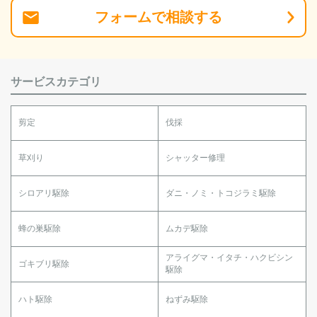
フォーム
で
相談
する
サービスカテゴリ
剪定
伐採
草刈り
シャッター修理
シロアリ駆除
ダニ・ノミ・トコジラミ駆除
蜂の巣駆除
ムカデ駆除
アライグマ・イタチ・ハクビシン
ゴキブリ駆除
駆除
ハト駆除
ねずみ駆除