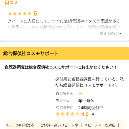
口コミ
には盗聴・盗撮を実行する側の目的が
多様化している事が考えられ、お客様
5
★★★★★
にとっては些細な情報も盗聴・盗撮者
アパートに入居にして、すぐに無損電話やイタズラ電話が多く
には重要な情報になり得る可能性があ
て相手が、こちらの情報にやたら詳しくて、盗聴の疑惑も拭い
るのです。国民生活や企業活動を維持
切れなくなり初めて、こちらの事務所の方に盗聴器調査をして
する中で最も重要な情報の漏洩を防止
続きを読む
もらったら電源コンセント型の盗聴器が2台も発見されて驚き
する為に、自己防衛強化の継続が必要
ました。たしかに、最初から少し怪しいと思いましたが、ここ
不可欠と言えます。大阪府盗聴・盗撮
が盗聴器だとかなり発見されやすい場所の定番のようです。都
調査センターではご相談から調査終了
総合探偵社コスモサポート
会のアパートの場合は盗聴も気をつけた方がいいようですね。
後のアフターフォローまで情報漏洩に
関するトータルセキュリティーをご提
大阪府
和泉市
2016年11月30日
盗聴器調査は総合探偵社コスモサポートにおまかせください！
供させていただいております。 【盗
聴器は早期発見が肝心です】 会話や
探偵業と盗聴器調査を行っている、私
情報を違法に盗聴することが出来る盗
たち総合探偵社コスモサポートが、盗
聴器ですが、最近では小型で高性能な
聴器被害を受けているかもしれない皆
ー
目安料金
ものが多く登場しています。年間でも
さまのために盗聴器調査をやらせてい
何万台と出回っており、盗聴器が設置
年中無休
定休日
ただきます。盗聴器はどこの誰から被
されてしまえば長期間、盗聴電波が発
24時間受付中
営業時間
害を受けているのか分かりません。分
信され続けてしまいます。映画やドラ
★★★★★
4.0
（4）
からないからこそ、非常に怖いので
マなどでは盗聴器を目にすることがあ
す。また現在、日本では年間数十万台
るかと思いますが、現実でも盗聴器を
365日24時間対応
ご好評・高いリピート率
スピーディーな対応
の盗聴器が販売されています。皆さま