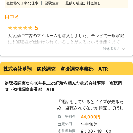
使用しての犯罪が後を絶ちません。特
低価格で丁寧な仕事
経験豊富
見積り後追加料金無し
をこの恐怖から守るためにも、盗聴器
に、ストーカー被害に遭われている女
調査をして邪魔な盗聴器を取り外しま
性の室内に盗聴器が仕掛けられてしま
口コミ
すのでご安心ください。探偵業もやっ
うことが多く、不安をお持ちの方も少
ておりますので、盗聴器調査について
なくはありません。当社では、そんな
5
★★★★★
は経験豊富です。数多くの依頼者から
盗聴器調査を承っております。所要時
大阪府に中古のマイホームを購入しました。テレビで一般家庭
の信頼を得ております。おまかせいた
間およそ2～3時間ほどで、盗聴器の
にも盗聴器が仕掛けられていることがあるという番組を見て、
だいても、何ら問題はありませんので
調査を完了させることが可能ですの
マイホームにも仕掛けられていないか不安になりました。そこ
ぜひご信頼ください。 【安心と信頼
続きを読む
で、お困りでしたら一度ご相談くださ
で、インターネットで業者を調べ、盗聴器の調査をお願いしま
の業者です】 私たち探偵業者で最も
い。市場に出回るほとんどの盗聴器に
した。結果は、盗聴器が見つかりませんでしたが、ないという
重要なのは秘密厳守です。皆さまの秘
対応しています。
ことが分かりとても安心した気持ちになり、調査を依頼して良
密を話すことはありませんし、報告に
株式会社夢翔 盗聴調査・盗撮調査事業部 ATR
かったです。
ついては皆さま以外にすることはあり
ません。盗聴器調査についても同じで
大阪府
茨木市
2016年11月14日
盗聴器調査なら18年以上の経験を積んだ株式会社夢翔 盗聴調
す。皆さまの秘密を口外しませんし、
査・盗撮調査事業部 ATR
また調査結果の報告についても皆さま
以外にすることはありません。秘密を
「電話をしているとノイズが走るた
絶対に守る私たち総合探偵社コスモサ
め、盗聴されてないか調査してほし
ポートだからこそ、多くのお客様に信
い」 「盗聴器調査をお願いしたい
頼をされているのです。 【近場に犯
44,000円
目安料金
が、費用面に不安がある」 「近隣に
人がいるかも】 盗聴器の有効範囲は
年中無休
定休日
盗聴器調査をおこなっていると分から
数百メートルほどになります。そこま
9：00～18：00
営業時間
ないようにしてほしい」 このような