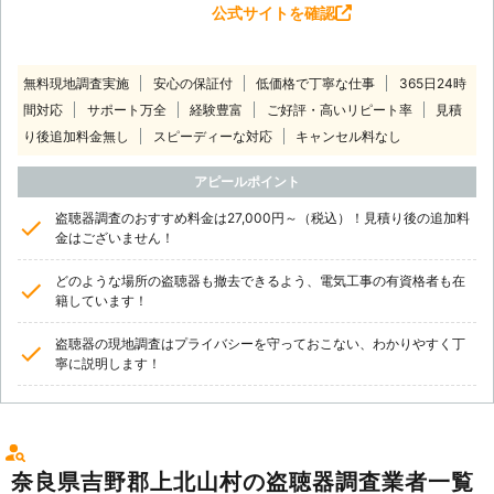
公式サイトを確認
無料現地調査実施
安心の保証付
低価格で丁寧な仕事
365日24時
間対応
サポート万全
経験豊富
ご好評・高いリピート率
見積
り後追加料金無し
スピーディーな対応
キャンセル料なし
アピールポイント
盗聴器調査のおすすめ料金は27,000円～（税込）！見積り後の追加料
金はございません！
どのような場所の盗聴器も撤去できるよう、電気工事の有資格者も在
籍しています！
盗聴器の現地調査はプライバシーを守っておこない、わかりやすく丁
寧に説明します！
奈良県吉野郡上北山村の盗聴器調査業者一覧