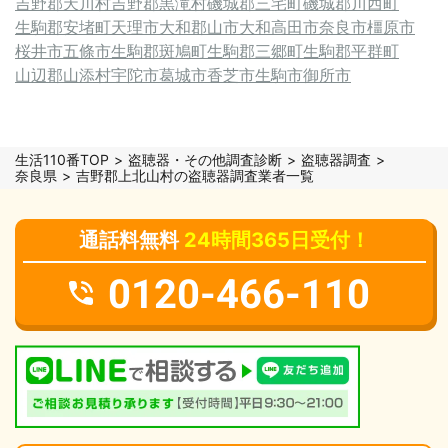
吉野郡天川村
吉野郡黒滝村
磯城郡三宅町
磯城郡川西町
生駒郡安堵町
天理市
大和郡山市
大和高田市
奈良市
橿原市
桜井市
五條市
生駒郡斑鳩町
生駒郡三郷町
生駒郡平群町
山辺郡山添村
宇陀市
葛城市
香芝市
生駒市
御所市
生活110番TOP
盗聴器・その他調査診断
盗聴器調査
奈良県
吉野郡上北山村の盗聴器調査業者一覧
通話料無料
24時間365日受付！
0120-466-110