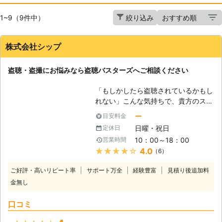
1~9（9件中）
絞り込み
株式会社シップ
盗聴・盗撮にお悩みなら盗聴バスターズへご相談ください
「もしかしたら盗聴されているかもし
れない」こんな気持ちで、貴方のスト
レスは溜まってませんか？元々「日本
ー
目安料金
は治安が良い」という声がありました
日曜・祝日
定休日
が、近年、日本でも一歩外に出ればそ
10：00～18：00
営業時間
の陰りが出始めていますので、せめて
★★★★★
4.0
（6）
家の中くらい、安心して何も考えず過
ごせる居場所が必要です。 しかし、
ご好評・高いリピート率
サポート万全
経験豊富
見積り後追加料
もし盗聴・盗撮をされていると、安心
金無し
して暮らすことは出来なくなってしま
います。例えば、「聞かれてるかもし
口コミ
れないから」と家の中でコソコソ話し
たり、「見られてるかもしれないか