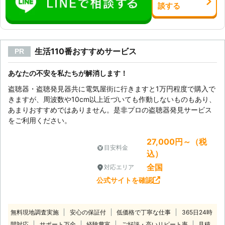
談
する
生活110番おすすめサービス
PR
あなたの不安を私たちが解消します！
盗聴器・盗聴発見器共に電気屋街に行きますと1万円程度で購入で
きますが、周波数や10cm以上近づいても作動しないものもあり、
あまりおすすめではありません。是非プロの盗聴器発見サービス
をご利用ください。
27,000円～（税
目安料金
込）
全国
対応エリア
公式サイトを確認
無料現地調査実施
安心の保証付
低価格で丁寧な仕事
365日24時
間対応
サポート万全
経験豊富
ご好評・高いリピート率
見積