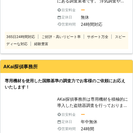
にある調査業者です。 浮気調査やス
おり、不安な気持ちからパートナーと
トーカー対策、家出人の捜索や盗聴器
の関係の悪化を招いてしまっているの
ー
目安料金
などの発見調査など、各種調査をお受
なら、迷わずに私たちにご相談くださ
無休
定休日
けしております。 ◆安心の実績 ワー
い。 感情的にならず、まずは落ち着
24時間対応
営業時間
ルドリサーチ調査会社は、調査業での
いて現状を把握することが大切です。
長年の経験から豊富な知識や広いネッ
ご相談だけでも構いません。ご遠慮な
365日24時間対応
ご好評・高いリピート率
サポート万全
スピー
トワークをもっております。数多くの
くお問い合わせください。 ◆盗聴器
ディーな対応
経験豊富
お客さまのお悩みごとを解決してきた
調査 近年、盗聴盗撮の機器はどんど
実績はご安心いただけるものです。秘
ん進化しており、以前より簡単に高性
密保持、秘密厳守は当たり前、スタッ
能の製品を手に入れることができま
フへの教育も徹底して行っておりま
す。設置方法や場所も多様化してお
AKai探偵事務所
す。 ◆24時間年中無休でご対応して
り、何か異変を感じても簡単にみつけ
います お客さまのご相談には年中無
ることはできなくなっています。 チ
専用機材を使用した国際基準の調査力でお客様のご依頼にお応え
休、24時間対応が可能な体制をとっ
ェース京都は、アナログ式盗聴デジタ
いたします！
ております。また、アフターフォロー
ル式盗聴電話盗聴有線型盗聴無線型盗
も万全。調査結果を活かしていただく
聴など、様々な特殊調査機材を駆使
AKai探偵事務所は専用機材を積極的に
ためのご相談、各種専門家のご紹介な
し、発見撤去することが可能です。
導入した盗聴器調査を行っておりま
ども可能です。弊社を利用してよかっ
お気軽にお問い合わせください。
す。盗聴器はどこにしかけられている
たと思っていただける自信がありま
ー
目安料金
か分かりにくく、中には調査をしても
す。 ◆安心の料金設定 「調査会社は
年中無休
定休日
発見しにくい特殊なタイプもありま
やみくもにお金がかかる」と思ってい
24時間
営業時間
す。 私どもでは専門資格と国際基準
らっしゃいませんか？ワールドリサー