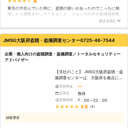
4
★★★★★
ら」とお化粧を外で行ったりしている
東京の方住んでいた時に。盗聴の疑いがあったのでこっちに相
と、体の中のストレスはドンドン溜ま
談したら調査をやってくれました。スタッフの方が盗聴器探索
っていく一方です。そんな生活が続く
機で部屋の隅々まで調べてくれて、私が住んでいた時に最初か
ことがないよう、盗撮・盗聴器調査は
続きを読む
らあった電話機のコンセントから発見されて驚きました。やは
是非「盗聴バスターズ」にお任せくだ
り都会だと、こういう物がある場合があるんですね。スタッフ
さい。株式会社シップは安心できるス
が言うにはコンセントの中は結構定番の盗聴器が隠れている場
ペース作りに徹底して作業を進めてま
JMSG大阪府盗聴・盗撮調査センター0725-46-7544
所らしいです。
いります。 盗聴・盗撮の調査だけで
なく、今までの経験から防犯的なアド
東京都
中央区
2016年11月30日
企業・個人向けの盗聴調査・盗撮調査／トータルセキュリティー
バイスもさせていただき、貴方のスト
アドバイザー
レスを解消いたします。お悩みの方、
一度ご連絡ください。また、調査料金
【当社のこと】 JMSG大阪府盗聴・盗
以外で掛かることは一切ありません。
撮調査センターは、大阪府を拠点に
弊社は、全国一律調査料金を設定して
日々巧妙化する盗聴・盗撮機による情
おります。どうぞ、安心して「盗聴バ
ー
目安料金
報漏洩の被害を防止する為、事業に取
スターズ」までご連絡ください。スタ
無休
定休日
り組んでおります。情報漏洩による被
ッフ一同、心よりお待ちしておりま
7：00～23：00
営業時間
害が各種メディアにより頻繁に報道さ
す。
★★★★★
4.8
（4）
れている現在、実に年間30万個以上
もの、盗聴・盗撮機器が販売され、一
経験豊富
般家庭や企業における被害も規模を問
わず年々急増しております。その背景