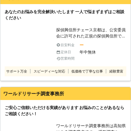
夜・早朝での調査もできます。 ご相
解し、親切丁寧で確実な調査で不安を
談も24時間承っていますので、いつ
あなたのお悩みを完全解決いたします 一人で悩まずまずはご相談
解消します。 盗聴器に関して気にな
でもご相談ください。 当日のスケジ
ください
ることがありましたら、一度お電話で
ュールによっては即日対応で調査・発
ご相談ください。 24時間365日ご相
見作業を承っています。 早めに対応
探偵興信所チェース京都は、公安委員
談を無料で承っております。 お電話
してほしいといった際は、当社までご
会に許可された正規の探偵興信所で
でのご相談が難しい方は、インターネ
連絡ください。
す。 明朗な料金システム、全国ネッ
ットからでも対応しておりますので、
ー
目安料金
トワーク、問題が解決するまでの完全
そちらからお気軽にお問い合せくださ
年中無休
定休日
なサポート体制を確立しており、初め
い。疑問点や要望などにスタッフがお
営業時間
てご利用される方にも安心していただ
応えさせていただきます。 なお現地
けます。 ◆ご相談は無料です お悩み
調査とお見積りは無料です。 お見積
サポート万全
スピーディーな対応
低価格で丁寧な仕事
経験豊富
のことがあるのなら、一人で抱え込ま
り後のキャンセルも無料ですので、お
ずチェース京都にご相談ください。問
気軽にご依頼ください。 日本全国ど
題の解決は相談することから始まりま
こからでもお電話をお受けしておりま
す。悩んでいるだけでは問題を解決す
す。 ※対応エリア・加盟店・現場状況
ワールドリサーチ調査事務所
ることはできません。ご相談は無料で
により、事前にお客様にご確認したう
受け付けております。 ◆浮気調査不
えで調査・見積もりに費用をいただく
ご安心ご信頼いただける実績があります お悩みのことがあるなら
倫調査、お受けいたします 信頼され
場合がございます。
ご相談ください！
ているパートナーに対して「あやし
い」と感じてしまったことはないでし
ワールドリサーチ調査事務所は高知県
ょうか？ もしそのお気持ちが続いて