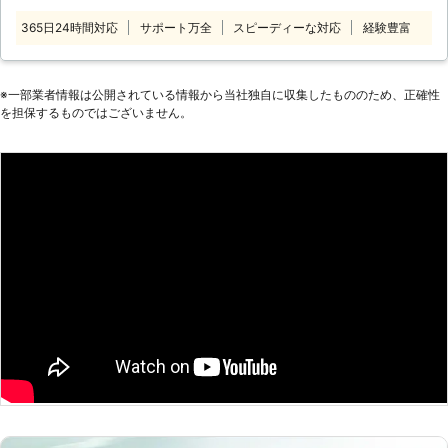
の調査力を持つスタッフがお客様を困
チ調査会社は、独自のネットワークで
365日24時間対応
サポート万全
スピーディーな対応
経験豊富
らせる盗聴器を発見いたしますので安
ムダのない調査を行うことができるの
心してご依頼ください。 24時間年中
で、お客さまのご負担を軽減すること
無休・お見積り無料でお客様のご依頼
ができます。また、契約時に説明のな
を受け付け、ご利用しやすい価格のサ
※⼀部業者情報は公開されている情報から当社独⾃に収集したもののため、正確性
かった費用は一切請求いたしません。
を担保するものではございません。
ービスをご提供いたします。 「盗聴
なににどんなお金がかかるのか、お見
器がしかけられているかもしれない」
積りはきちんと提示いたします。どん
と不安なときは全国からの依頼に対応
なに些細なご質問でも構いませんの
できるAKai探偵事務所にお任せくださ
で、ご不明な点はご遠慮なくお尋ねく
い。
ださい。