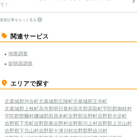
て！
最新記事をもっと見る
関連サービス
地盤調査
盗聴器調査
エリアで探す
北葛城郡河合町
北葛城郡広陵町
北葛城郡王寺町
北葛城郡上牧町
高市郡明日香村
高市郡高取町
宇陀郡御杖村
宇陀郡曽爾村
磯城郡田原本町
吉野郡吉野町
吉野郡大淀町
吉野郡下市町
吉野郡東吉野村
吉野郡川上村
吉野郡上北山村
吉野郡下北山村
吉野郡十津川村
吉野郡野迫川村