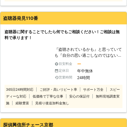
調査員が伺いますので盗聴器やストー
カーに関するお悩みなら、株式会社リ
ーガルリサーチ＆コンサルティング
盗聴器発見110番
へ。 ●盗聴器調査なら実績豊富な当
社へ！ 当社では盗聴器調査から発見
盗聴器に関することでしたら何でもご相談ください！ご相談は無
までこれまでに1,000件以上の実績が
料で承ります！
あります。 お客様のご自宅まで出張
し、盗聴器の有無を調査・取り外し・
『盗聴されているかも』と思っていて
回収いたします。 経験豊富な高い調
も『自分の思い過ごしなのではないの
査力を持つ調査専門スタッフが、最新
か…』と確信を持てない方も多くいる
の機材を用いて見つけにくい場所 に
ー
目安料金
ことでしょう。 「もし、連絡してこ
仕掛けられている盗聴器を発見します
年中無休
定休日
ちらの勘違いだったら恥ずかしいし、
ので、お任せください。調査敷地30
24時間
営業時間
迷惑をかけてしまうのでは？」と思う
㎡までなら19,800円（税込）で対応
かもしれません。 しかし、本当に盗
します。 また当社は探偵の知識を活
365日24時間対応
ご好評・高いリピート率
サポート万全
スピー
聴されているかどうかは調べてみなけ
かし、防犯用小型カメラの販売や設定
ディーな対応
低価格で丁寧な仕事
安心の保証付
無料現地調査実
ればわからないものです。 不安な気
もおこなっています。 盗聴器の調査
持ちで日々を過ごすより、一度プロに
と防犯カメラのセットで1,000円の値
施
経験豊富
見積り後追加料金無し
調べてもらってはいかがでしょう？
引きも可能です。お気軽にご相談くだ
盗聴器発見110番では盗聴器調査に詳
さい。 ●24時間年中無休で対応！ 当
しいプロのスタッフが、作業をおこな
社では土日祝の対応はもちろん、深
探偵興信所チェース京都
います。 お客様の心情もしっかり理