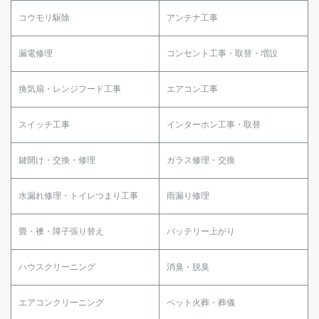
コウモリ駆除
アンテナ工事
漏電修理
コンセント工事・取替・増設
換気扇・レンジフード工事
エアコン工事
スイッチ工事
インターホン工事・取替
鍵開け・交換・修理
ガラス修理・交換
水漏れ修理・トイレつまり工事
雨漏り修理
畳・襖・障子張り替え
バッテリー上がり
ハウスクリーニング
消臭・脱臭
エアコンクリーニング
ペット火葬・葬儀