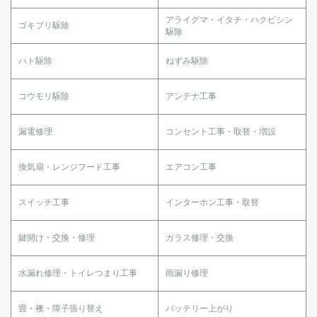
アライグマ・イタチ・ハクビシン
ゴキブリ駆除
駆除
ハト駆除
ねずみ駆除
コウモリ駆除
アンテナ工事
漏電修理
コンセント工事・取替・増設
換気扇・レンジフード工事
エアコン工事
スイッチ工事
インターホン工事・取替
鍵開け・交換・修理
ガラス修理・交換
水漏れ修理・トイレつまり工事
雨漏り修理
畳・襖・障子張り替え
バッテリー上がり