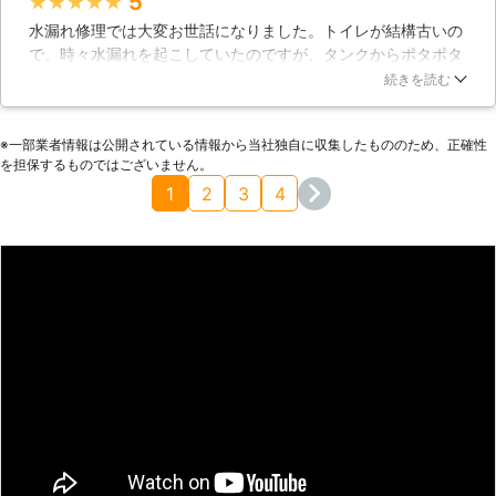
5
★★★★★
水漏れ修理では大変お世話になりました。トイレが結構古いの
で、時々水漏れを起こしていたのですが、タンクからポタポタ
とこぼれるようになってからは、ちゃんと業者さんにお願いし
続きを読む
ようと、こちらに連絡することにしました。やはりさすがです
ね、自分で修理したときとは大違いでした。しっかり水漏れの
※⼀部業者情報は公開されている情報から当社独⾃に収集したもののため、正確性
原因を見つけて完璧に直してくださいました。
を担保するものではございません。
富山県
富山市
2016年11月30日
1
2
3
4