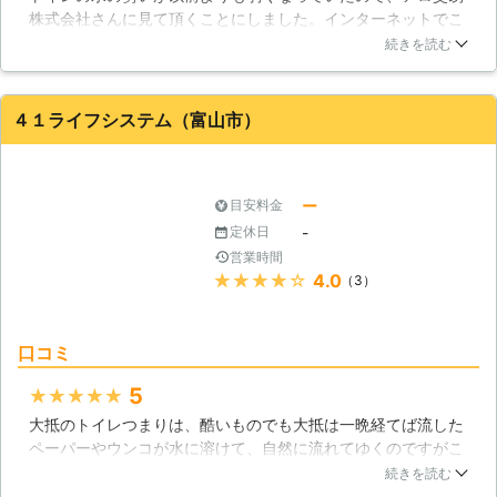
株式会社さんに見て頂くことにしました。インターネットでこ
ちらの業者さんを知ったのですが、口コミの評判が良かったの
続きを読む
で依頼しました。トイレタンクの部品が欠陥していたことによ
るもので、すぐに修理ができたので良かったです。親切・丁寧
に対応していただき、ありがとうございました。
４１ライフシステム（富山市）
富山県
射水市
2016年12月29日
ー
目安料金
-
定休日
営業時間
★★★★★
4.0
（3）
口コミ
5
★★★★★
大抵のトイレつまりは、酷いものでも大抵は一晩経てば流した
ペーパーやウンコが水に溶けて、自然に流れてゆくのですがこ
の前は全く流れていかないことがありました。そこで原因の究
続きを読む
明と、つまり解消のために41ライフシステムさんへ電話しまし