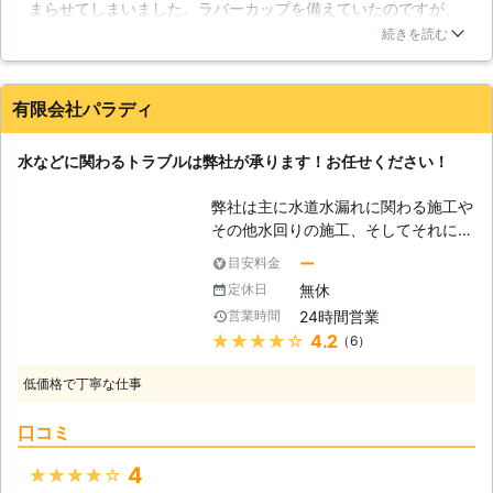
まらせてしまいました。ラバーカップを備えていたのですが、
を促してしまうのはもちろん、やがて
水があふれてしまい自分の手に負えませんでした。業者さんに
は家財まで浸食されてしまいます。そ
続きを読む
依頼したらすぐに対処してくれて、無事つまりを直していただ
うならないうちに、水道トラブルは解
きました。ラバーカップでは不十分で、長いパイプブラシを使
決しなければなりません。 【見えな
ってようやく貫通。トイレのことなので迅速に対応していただ
い「家の中」を調査いたします】 そ
有限会社パラディ
き助かりました。ラバーカップの使い方についてもコツがあり
の家にお住まいの方でも、床下や壁の
伝授していただきました。
中をご覧になったことはほとんど無い
水などに関わるトラブルは弊社が承ります！お任せください！
のではないでしょうか。私たちは害虫
石川県
金沢市
2016年12月17日
駆除・水道修理のために、多くのご家
弊社は主に水道水漏れに関わる施工や
庭の内部を見てきました。外見は綺麗
その他水回りの施工、そしてそれに伴
でも、その内部が水漏れや害虫に侵さ
うフロアコーティングやその他システ
ー
目安料金
れているという光景も何度も見てきま
ム周りのコーティング業務を多く行っ
した。こうした場所のチェックは素人
無休
定休日
ています。水道水漏れが起きてしまっ
の方には難しいですし、そもそもあま
24時間営業
営業時間
た際においても、コーティングがしっ
り見たくないことでしょう。私たち
★★★★★
4.2
（6）
かりとしていればそのシステム面の美
は、お住まいに対してのお医者さんの
しさは保たれます。そして、これは都
ような存在です。あなたのお家を、是
低価格で丁寧な仕事
度都度行っていかないといけない部分
非私たちにお店ください。
でもあります。床にワックスをかけた
口コミ
りするのも一つのコーティングです。
フロアコーティングはとても重要なも
4
★★★★★
のなのです。そして、水回りコーティ