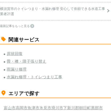
横須賀市のトイレつまり・水漏れ修理 安心して依頼できる水道工事
業者21選
最新記事をもっと見る
関連サービス
原状回復
畳・襖・障子張り替え
雨漏り修理
水漏れ修理・トイレつまり工事
エリアで探す
富山市
高岡市
魚津市
氷見市
滑川市
下新川郡朝日町
黒部市