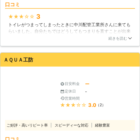
口コミ
3
★★★★★
トイレがつまってしまったときに中川配管工業所さんに来ても
らいました。自分たちではどうしてもつまりを直すことが出来
なかったのですが、中川配管工業所さんに来てもらったところ
続きを読む
直ぐに直してくれました。直ぐに直してもらえて本当に助かり
ました。水漏れ修理も取り扱っているようなので、今後水回り
のトラブルが発生した際には中川配管工業所さんにお願いした
ＡＱＵＡ工防
いと思います。
富山県
富山市
2016年12月31日
ー
目安料金
-
定休日
営業時間
★★★★★
3.0
（2）
ご好評・高いリピート率
スピーディーな対応
経験豊富
口コミ