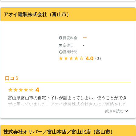
た。電話後に一時間ほどの時間で駆けつけてくれて、その後に
点検・調査をしてくれました。その結果、原因も判明しつまり
アオイ建装株式会社（富山市）
もそのまま解消してもらえました。
富山県
富山市
2016年10月17日
ー
目安料金
-
定休日
営業時間
★★★★★
4.0
（3）
口コミ
4
★★★★★
富山県富山市の自宅トイレが詰まってしまい、使うことができ
ずに困っていました。アオイ建装株式会社さんにご連絡をした
ところ、すぐに見てもらうことができました。どうやら、子ど
続きを読む
もがおもちゃを流してしまい、詰まってしまったようです。子
どもにも丁寧にしっかり説明してくださり、すぐに解決してい
ただけて本当に助かりました。
株式会社オリバー／富山本店／富山北店（富山市）