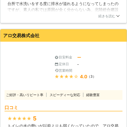
も注意しなければなりません。
台所で水洗いをする度に排水が溢れるようになってしまったの
ですが、素人の私では原因が全く分からない為、北陸総合建設
さんに点検をお願いしました。以前に洗面所の排水口工事をお
続きを読む
願いしたことがあったので、2度目の依頼となります。以前と
は違う作業員さんでしたが、同様にとても熱心かつ丁寧に仕事
をしてくれる方だったので、安心して任せていられました。ど
アロ交易株式会社
うやら原因は屋外の排水管だったようで、高圧洗浄機による作
業で解決して貰えました。マメに掃除していれば起きない類の
詰まりだったようですし、今後は気を付けたいと思います。
ー
目安料金
富山県
富山市
2016年10月19日
-
定休日
営業時間
★★★★★
4.0
（3）
ご好評・高いリピート率
スピーディーな対応
経験豊富
口コミ
5
★★★★★
トイレの水の勢いが以前よりも弱くなっていたので、アロ交易