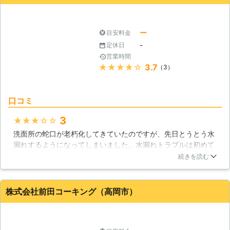
富山県
富山市
2016年10月31日
ー
目安料金
-
定休日
営業時間
★★★★★
3.7
（3）
口コミ
3
★★★★★
洗面所の蛇口が老朽化してきていたのですが、先日とうとう水
漏れするようになってしまいました。水漏れトラブルは初めて
の経験だったのですが、株式会社オリバーさんがすぐに駆けつ
続きを読む
けてくださり、トラブルを解決してくれました。説明などもと
ても丁寧で分かりやすかったのが良かったと思います。修理も
安心して任せることができました。
株式会社前田コーキング（高岡市）
富山県
富山市
2016年12月22日