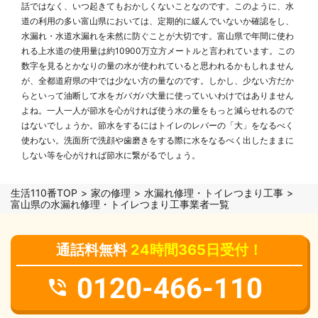
話ではなく、いつ起きてもおかしくないことなのです。このように、水
道の利用の多い富山県においては、定期的に緩んでいないか確認をし、
水漏れ・水道水漏れを未然に防ぐことが大切です。富山県で年間に使わ
れる上水道の使用量は約10900万立方メートルと言われています。この
数字を見るとかなりの量の水が使われていると思われるかもしれません
が、全都道府県の中では少ない方の量なのです。しかし、少ない方だか
らといって油断して水をガバガバ大量に使っていいわけではありません
よね。一人一人が節水を心がければ使う水の量をもっと減らせれるので
はないでしょうか。節水をするにはトイレのレバーの「大」をなるべく
使わない。洗面所で洗顔や歯磨きをする際に水をなるべく出したままに
しない等を心がければ節水に繋がるでしょう。
生活110番TOP
家の修理
水漏れ修理・トイレつまり工事
富山県の水漏れ修理・トイレつまり工事業者一覧
通話料無料
24時間365日受付！
0120-466-110