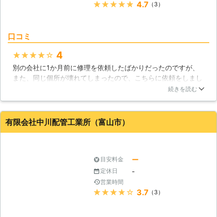
★★★★★
4.7
（3）
口コミ
4
★★★★★
別の会社に1か月前に修理を依頼したばかりだったのですが、
また、同じ個所が壊れてしまったので、こちらに依頼をしまし
た。どうやら、前の業者の施工不足だった様で、また壊れてし
続きを読む
まったという事でした。こちらに依頼をして、しっかりと修理
いただけたので、水漏れも今の所、起こっていません。今後は
こちらに乗り換えようと思っています。
有限会社中川配管工業所（富山市）
富山県
南砺市
2016年10月13日
ー
目安料金
-
定休日
営業時間
★★★★★
3.7
（3）