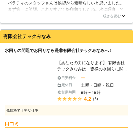
パラディのスタッフさんは挨拶から素晴らしいと思いました。
ングはもっと大事でしょう。水回りは
まず第一に笑顔、これがすごく好印象でしたね。次に調査して
コーティングが非常に落ちやすいとさ
もらいましたが、長年の経験を積んでいるので、すぐに原因を
れています。しかし、コーティングを
続きを読む
つきとめてくれましたよ。見積もりも出してもらいましたが、
しっかりと行わないと水垢やその他カ
内容まで説明してくれて、明朗会計でもあったので安心しまし
ビや雑菌などの発生のリスクも高まり
た。しっかり直してもらい、アフターフォローまで完備してい
ます。コーティングによって美しさが
有限会社テックみなみ
るので、安心して水を使う事ができます。
保たれれば見ていて非常に気持ちいい
かと思います。コーティングを行えば
三重県
桑名郡木曽岬町
2016年12月21日
水回りの問題でお困りなら是非有限会社テックみなみへ！
掃除も格段にしやすくなりますし、か
つ雑菌などの発生リスクは非常に少な
【あなたの力になります】 有限会社
くなります。コーティングは行ってお
テックみなみは、皆様の水回りに関す
くべきではないかと私共では推奨して
るお悩みを解決する業者です。水とい
ー
目安料金
おります。一度ご相談いただければ、
うものは日常生活において欠かせない
どのようなコーティングをしっかりと
土曜・日曜・祝日
定休日
存在で、そこの工事に携わらせていた
行うのが都合が良いのかをご説明させ
9時～19時
営業時間
だくということにはある程度の責任感
ていただきます。まずは一度お電話に
★★★★★
4.2
（5）
を持っての作業が必要だと考えます。
てお問い合わせ願えればとも思いま
今の日本は豊かな世の中になり、水に
す。
低価格で丁寧な仕事
関して困ることはありませんが、だか
らこそ水にトラブルがあった場合には
口コミ
そのギャップで相当な苦労を強いられ
ることになります。お手洗いに行って