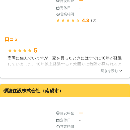
ー
目安料金
-
定休日
営業時間
★★★★★
4.3
（3）
口コミ
5
★★★★★
高岡に住んでいますが、家を買ったときにはすでに10年が経過
していました。10年以上経過すると水回りに故障が見られると
言うことで聞きましたが、我が家はキッチンが劣化してしまっ
続きを読む
たため修理をしました。キッチンの劣化といっても水もれが発
生してしまったので、水もれ修理を行いました。修理業者はし
っかりとした修理をしてくれたおかげで水もれはぴたっと止ま
砺波住設株式会社（南砺市）
りました。
富山県
高岡市
2016年12月12日
ー
目安料金
-
定休日
営業時間