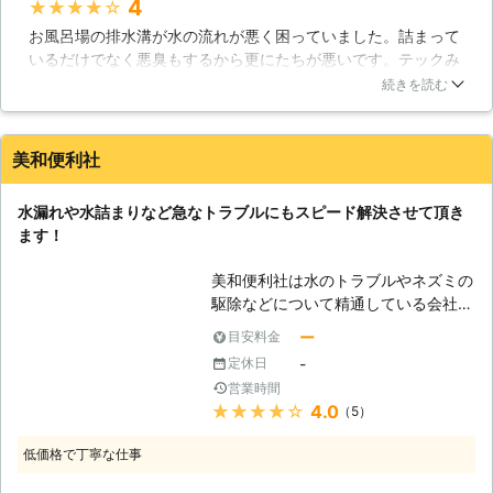
4
★★★★★
も流せませんし、出てから手を洗うこ
お風呂場の排水溝が水の流れが悪く困っていました。詰まって
ともできません。入浴もできないで
いるだけでなく悪臭もするから更にたちが悪いです。テックみ
す。想像がつきにくいとは思います
なみさんに連絡して来てもらうと、排水パイプの方で詰まって
が、水に問題が起こるというのは大き
続きを読む
いるそうなので、全て専用の機械を使って取り除いてもらいま
な障害になってしまうのです。ですか
した。その日以降は、水が詰まる事は一切なくなりました！徹
ら、一刻も早い問題解決が重要と言え
底的に直して頂き助かりました！
ます。水道修理含んだ有事の際にはご
美和便利社
相談ください。 【富山県を中心に活
富山県
富山市
2016年12月27日
動中です！】 私たち有限会社テック
水漏れや水詰まりなど急なトラブルにもスピード解決させて頂き
みなみは富山県を中心に活動し、皆様
ます！
の生活の支えとなっています。限られ
た地域での作業はより密着した業務の
美和便利社は水のトラブルやネズミの
提供に繋がり、更なる満足度の向上を
駆除などについて精通している会社で
目指すことができます。確かに作業を
す。迅速な対応と丁寧な施工を心掛け
ー
目安料金
確実に完了することは大切なことです
ておりますので、地域密着型となる体
が、それは最低ラインでの話です。当
-
定休日
制でお客様のご要望に沿った解決策を
社ではそれに加えてご利用者様の貴重
営業時間
提案させて頂きます。親しみやすい身
な御意見を尊重し、少しでも多くの方
★★★★★
4.0
（5）
近な存在としてご利用頂ければ何より
のお悩みを解決できるように努力して
です。 【凍結にご注意ください】 夏
低価格で丁寧な仕事
います。地域密着での業務は、それの
場などは水の使用料も必然的に多くな
実現へと貢献してくれているのです。
りますのでトラブルに見舞われる機会