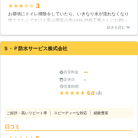
3
★★★★★
お昼頃にトイレ掃除をしていたら、いきなり水が流れなくなり
慌ててたんですけど富山県富山市のHAJIME工業さんにお願い
することにしました。不安の中、駆けつけてくれた担当の方は
続きを読む
親切にしてくれて、私が悩んでいたことも何だったのかという
くらいすぐにトイレ修理が完了しましたが、不安になる前にま
ずは専門家に相談することは大切だと思いました。
Ｓ・Ｐ防水サービス株式会社
富山県
富山市
2018年12月25日
ー
目安料金
-
定休日
営業時間
★★★★★
5.0
（2）
ご好評・高いリピート率
スピーディーな対応
経験豊富
口コミ