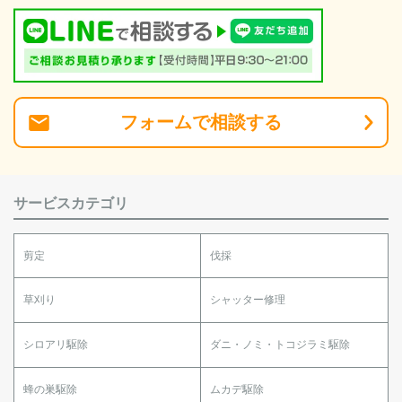
フォーム
で
相談
する
サービスカテゴリ
剪定
伐採
草刈り
シャッター修理
シロアリ駆除
ダニ・ノミ・トコジラミ駆除
蜂の巣駆除
ムカデ駆除