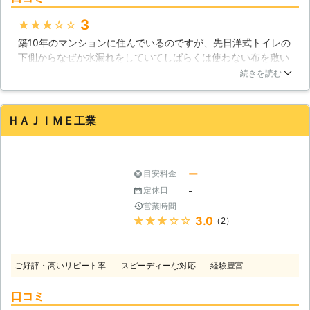
3
★★★★★
築10年のマンションに住んでいるのですが、先日洋式トイレの
下側からなぜか水漏れをしていてしばらくは使わない布を敷い
ていたのですが、水漏れがさらにひどくなってきたので今回
続きを読む
AQUA工防さんに連絡をし対処していただきました。トイレが
使えなくなるのは困るので休みの日の朝方に来てもらいまし
た。迅速な対応ですぐに治ったのでよかったです。
ＨＡＪＩＭＥ工業
富山県
高岡市
2016年10月23日
ー
目安料金
-
定休日
営業時間
★★★★★
3.0
（2）
ご好評・高いリピート率
スピーディーな対応
経験豊富
口コミ