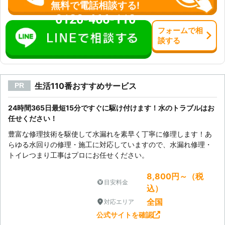
無料で電話相談する!
0120-466-110
フォーム
で
相
談
する
生活110番おすすめサービス
PR
24時間365日最短15分ですぐに駆け付けます！水のトラブルはお
任せください！
豊富な修理技術を駆使して水漏れを素早く丁寧に修理します！あ
らゆる水回りの修理・施工に対応していますので、水漏れ修理・
トイレつまり工事はプロにお任せください。
8,800円～（税
目安料金
込）
全国
対応エリア
公式サイトを確認