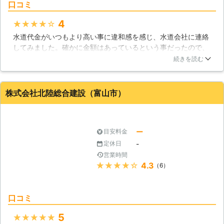
口コミ
私たちは、一人でも多くの方を笑顔に
が多いのはご存知かとも思われます
するために働いています。
が、冬季の水トラブルで特に気をつけ
4
★★★★★
なければいけないのは凍結などです。
水道代金がいつもより高い事に違和感を感じ、水道会社に連絡
水が凍結してしまった際にはお湯をか
してみました。確かに金額はあっているという事だったので、
けて暖めるなど物理的に凍結解除を試
美和便利社さん水道調査をしてもらいました。すると、地下に
続きを読む
される方々もいらっしゃいますが、こ
ある水道管に亀裂が入っていて、そこから漏水していました。
ちらは大きな間違いとなり破損などの
亀裂の部分を補修してもらいました。再度壊れたとしても、ア
トラブルが発生してしまう恐れがある
フターフォロー制度があるので、安心です！
株式会社北陸総合建設（富山市）
のです。また、無理に蛇口を捻ったり
水を出そうとすると予期せぬ事態に発
富山県
富山市
2016年12月31日
展する事も考えられますので、是非当
社までご相談ください。 【水漏れは
ー
目安料金
家計の大きなダメージに繋がります】
-
定休日
水漏れが発生してしまった際は水道代
金が高くなってしまう事が最も懸念さ
営業時間
★★★★★
4.3
れる内容となりますが、内容や場所に
（6）
よっては更なる被害が予想される事も
考えられます。周辺の木材などを腐敗
させてしまって住宅へのダメージに繋
口コミ
がってしまったり、カビの繁殖、害虫
5
★★★★★
を呼び寄せる行為になってしまう事に