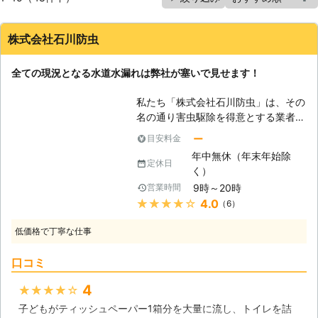
株式会社石川防虫
全ての現況となる水道水漏れは弊社が塞いで見せます！
私たち「株式会社石川防虫」は、その
名の通り害虫駆除を得意とする業者で
す。そうなりますと、「水トラブルと
ー
目安料金
何の関係が？」と疑問に思われるかも
年中無休（年末年始除
しれません。しかし、害虫を防ぐため
定休日
く）
にはお住まいを健常な状態に保つ必要
9時～20時
営業時間
があり、そのためには水に関する知識
★★★★★
4.0
（6）
が必要不可欠なのです。 【高温多湿
を防ぐ】 簡単に言えば、カビや害虫
低価格で丁寧な仕事
といったものは暖かく湿った場所を好
みます。近年の住宅は断熱性が高いた
口コミ
め、冬でも一定の温度を保っていま
す。そして水漏れなどが発生していれ
4
★★★★★
ば、高い湿度を供給してしまうので
子どもがティッシュペーパー1箱分を大量に流し、トイレを詰
す。水漏れが頻発すれば、建材の腐食