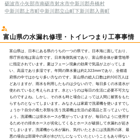
砺波市
小矢部市
南砺市
射水市
中新川郡舟橋村
中新川郡上市町
中新川郡立山町
下新川郡入善町
富山県の水漏れ修理・トイレつまり工事事情
富山県は、日本にある県のうちの一つの県です。日本海に面しており、
県庁所在地は富山市です。日本海側気候であり、富山県全体が豪雪地帯
に指定されています。夏はフェーン現象の効果で気温が上がってしま
い、高温であり多湿です。年間の降水量は約2,323mmであり、全都道
府県の中ではかなり多い方なのです。富山県の総人口数は約100万人ほ
どありますが、雨水を利用したものは少ないので、毎日多くの水道水が
使われていると考えられます。水というのは毎日の生活に必要不可欠な
ものですよね。しかし、その水も時と場合によっては人間に被害をもた
らすものとなってしまいます。みなさんは家庭で洗濯機を使いますでし
ょうか？自分の着た衣類を洗う洗濯機は生活の必需品と言ってよいでし
ょう。洗濯機には排水ホースが繋がっていますが、毎日のように使用す
るためその排水ホースが劣化してくるとホースが破損して水漏れが起き
てしまいます。洗濯機から水が漏れ、気付いたときには洗面所の床、最
悪の場合は部屋中の床が水びだしになっていたということもあり得ない