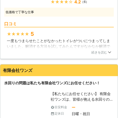
原因は年々積み重なっていく錆びや汚
★★★★★
4.2
（6）
（タオルやハンカチなど）が詰まっ
れが原因となっていることがほとんど
て、さらにそこにトイレットペーパー
です。それに気を付けるだけで、配管
低価格で丁寧な仕事
が詰まって発生する事がほとんどで
の寿命が延び、大掛かりな工事も避け
す。トイレットペーパーだけで詰まっ
られます。とはいえ、特別な技術の無
口コミ
ている場合は、時間が経てばトイレッ
い素人の方には難しいことも多々あり
トペーパーは溶けるので、詰まりを取
5
★★★★★
ますので、代わりに私たちが力になり
るのは比較的簡単な部類ですが、水に
ます。
一度もつまらせたことがなかったトイレがついにつまってしま
溶けない物が詰まった場合の、詰まり
いました。解消する方法を試してみたんですがなかなか解消で
解消は特殊な器具を使用しないと難し
きず業者さんにお願いしました。夜遅い時間なので翌日の対応
いでしょう。 【その他トイレトラブ
続きを読む
なのかな？と思っていたんですが、すぐに駆けつけてくれて直
ル】 他にもトイレのトラブルでは、
してもらうことができました。つまり具合があまり良くなかっ
「水が流れたまま」になる事がありま
たため多少大掛かりになってしまったんですが、夜でも対応し
す。これはトイレタンク内の部品の劣
有限会社ワンズ
てもらえたことが非常に満足しています。助けてもらえてほん
化か故障が考えられるので、部品の交
とうに感謝です。
換が必要になる場合があります。逆
水回りの問題は私たち有限会社ワンズにお任せください！
に、「水が流れてこない」というトラ
大阪府
八尾市
2016年12月18日
ブルもあり、これもトイレタンク内の
【私たちにお任せください】 有限会
部品の破損などが考えられるので、部
社ワンズは、皆様が抱える水回りの問
品の交換が必要になるでしょう。これ
題をサポートいたします。水道修理を
ー
目安料金
らのトラブルが発生したら、迅速に解
始めとした水回りは日常生活に欠かせ
決致しますので、株式会社サンライズ
日曜・祝日
定休日
ない重要な分野で、そこに不都合が生