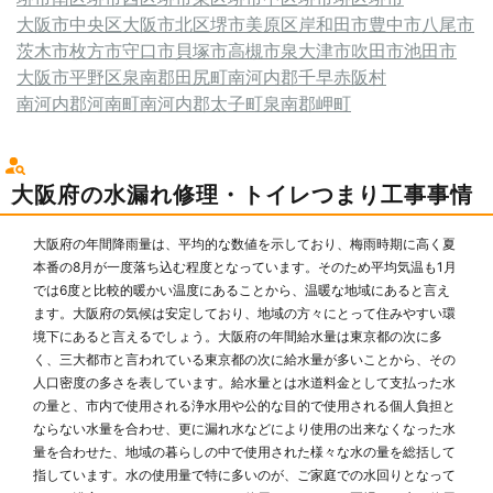
大阪市中央区
大阪市北区
堺市美原区
岸和田市
豊中市
八尾市
茨木市
枚方市
守口市
貝塚市
高槻市
泉大津市
吹田市
池田市
大阪市平野区
泉南郡田尻町
南河内郡千早赤阪村
南河内郡河南町
南河内郡太子町
泉南郡岬町
大阪府の水漏れ修理・トイレつまり工事事情
大阪府の年間降雨量は、平均的な数値を示しており、梅雨時期に高く夏
本番の8月が一度落ち込む程度となっています。そのため平均気温も1月
では6度と比較的暖かい温度にあることから、温暖な地域にあると言え
ます。大阪府の気候は安定しており、地域の方々にとって住みやすい環
境下にあると言えるでしょう。大阪府の年間給水量は東京都の次に多
く、三大都市と言われている東京都の次に給水量が多いことから、その
人口密度の多さを表しています。給水量とは水道料金として支払った水
の量と、市内で使用される浄水用や公的な目的で使用される個人負担と
ならない水量を合わせ、更に漏れ水などにより使用の出来なくなった水
量を合わせた、地域の暮らしの中で使用された様々な水の量を総括して
指しています。水の使用量で特に多いのが、ご家庭での水回りとなって