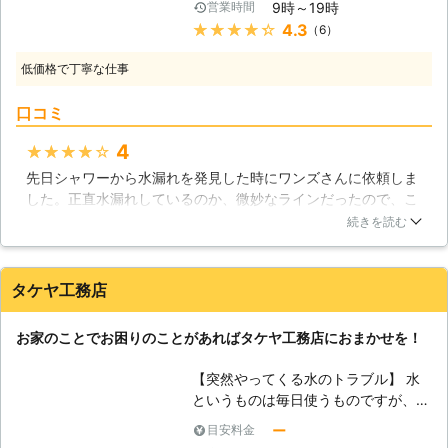
にお問い合わせ下さい。 【蛇口のト
9時～19時
営業時間
じているということは多大なストレス
ラブル】 蛇口のトラブルご依頼で断
★★★★★
4.3
（6）
に繋がってしまいます。ですから、私
トツに多いのが、「水漏れ」のご依頼
たち有限会社ワンズが力となり、問題
です。蛇口からの水漏れは、ほとんど
低価格で丁寧な仕事
解決へと導けれたらと考えます。水回
の場合がパッキンの劣化が考えられる
りの分野の施行は、繊細なものです。
ので、パッキンの交換で直る事がほと
口コミ
水という形状が不安定な物を運ぶ道で
んどですが、パッキンの交換で直らな
すから、そこに不具合がある場合には
4
★★★★★
い場合、カートリッジの交換か、配管
いとも簡単に漏水してしまうでしょ
の交換が必要になるでしょう。水のト
先日シャワーから水漏れを発見した時にワンズさんに依頼しま
う。詰まっている場合は破裂してしま
ラブルは株式会社サンライズにお任せ
した。正直水漏れしているのか、微妙なラインだったので、こ
う恐れもあります。決して軽視するこ
ください。
れぐらいじゃ電話してくるな、と言われるかなと心配していた
となく、些細な事態の変化を見逃さな
続きを読む
のですが、どんな些細な事でも快く仕事を引き受けてくれまし
いようにしましょう。 【水回りのト
た。そのシャワーヘッドも徹底調査してもらえて、無事に直し
ラブルシューティングを行います！】
てもらえました。また、トラブルが起きたら頼みますね。
水は液体で、流動的なものです。一つ
タケヤ工務店
の場所に留まってしまうと腐ってしま
大阪府
大阪市北区
2016年12月22日
うので、常に流れに乗せてあげる必要
お家のことでお困りのことがあればタケヤ工務店におまかせを！
があるのです。ですから、排水機構に
問題がある場合は大変です。円滑な水
【突然やってくる水のトラブル】 水
の循環ができなくなるということです
というものは毎日使うものですが、そ
から、そこで生じる問題は後々に響い
の水を使うには使う場所が必要ですよ
ー
目安料金
てくるでしょう。このような場合は水
ね。水を使う場所はトイレ、キッチ