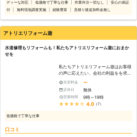
ディーな対応
低価格で丁寧な仕事
作業外注一切なし
安心の保証
ォームまで行っているので、状況を確
認して最適な工事方法をご提案・施工
付
無料現地調査実施
経験豊富
見積り後追加料金無し
します。事前見積もりは無料なのでお
客様ご納得の上、ご依頼いただけて安
心です。 全て一貫対応だからいつも
アトリエリフォーム遊
身近でお客様の生活をサポートしてい
ます。トイレつまりや水漏れで業者を
水道修理もリフォームも！私たちアトリエリフォーム遊におまか
お探しのときには当店にご連絡くださ
せを
い。
私たちアトリエリフォーム遊はお客様
の声に応えたい、会社の利益をを求め
るのではなく、よりお客様のために仕
ー
目安料金
事がしたいという思いから生まれまし
無休
定休日
た。住宅はお客様の生活の拠点です。
9時～19時
営業時間
その生活に必要不可欠なものが水で
★★★★★
4.0
（7）
す。そのため水に関するトラブルが起
きた場合、とても困ることになってし
低価格で丁寧な仕事
まいます。そんなトラブルを即座に解
決することも私たちの仕事です。
口コミ
【生活としての水】 水は飲むためや