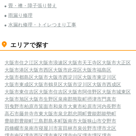
畳・襖・障子張り替え
雨漏り修理
水漏れ修理・トイレつまり工事
エリアで探す
大阪市住之江区
大阪市浪速区
大阪市天王寺区
大阪市大正区
大阪市港区
大阪市西区
大阪市此花区
大阪市福島区
大阪市都島区
大阪市
大阪市西淀川区
大阪市東淀川区
大阪市東成区
大阪市鶴見区
大阪市淀川区
大阪市西成区
大阪市東住吉区
大阪市住吉区
大阪市阿倍野区
大阪市城東区
大阪市旭区
大阪市生野区
泉南郡熊取町
摂津市
門真市
羽曳野市
柏原市
箕面市
和泉市
大東市
松原市
河内長野市
高石市
藤井寺市
東大阪市
泉北郡忠岡町
豊能郡能勢町
豊能郡豊能町
三島郡島本町
阪南市
大阪狭山市
交野市
四條畷市
泉南市
寝屋川市
富田林市
泉佐野市
堺市北区
堺市南区
堺市西区
堺市東区
堺市中区
堺市堺区
堺市