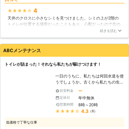
せんが、水道水漏れが原因で、お家の
中が水で溢れた状態になることがあり
4
★★★★★
ます。実際、マンションで蛇口の水を
天井のクロスに小さなシミを見つけました。シミの上が2階の
出しっぱなしにしたせいで、下階に損
トイレが位置する場所だったこともあり、心配だったので念の
害を与えてしまったケースがあるので
ためNKサービスさんに調査してもらいました。調べてもらう
す。最終的に、水漏れを起こした本人
続きを読む
と案の定少量ですが水漏れしていたようで、水漏れ修理をして
に賠償責任を支払ったことで解決しま
もらいました。きちんと調査したうえで修理方法など説明して
した。ですが、こういったケースを避
もらえたので、わかりやすかったです。親切に対応してもらえ
ける為には、素早く水漏れトラブルを
ABCメンテナンス
て助かりました。
防がなければなりません。 【ご依頼
お待ちしてます】 当社は忙しければ
兵庫県
尼崎市
2016年12月31日
トイレが詰まった！それなら私たちが駆けつけます！
忙しいほど、やる気を保てると言って
も過言ではありません。お客様がご安
一日のうちに、私たちは何回水道を使
心くだされば、それだけで充分なので
うでしょうか。古くから私たちの生活
す。水道水漏れはご自身では対処しき
に必要不可欠だった「水」。それは今
ー
目安料金
れないことが大抵なので、NKサービ
でも変わりなく、家庭で一人が一日に
スまで是非ご用命ください。当スタッ
年中無休
定休日
使用する水の量は300リットルにも及
フが親しみのある笑顔で対応致しま
8時～20時
営業時間
ぶと言われています。その中でも大き
す。どうぞ、NKサービスをよろしく
★★★★★
4.3
（6）
な割合を占めるのが、トイレでの水の
お願い致します!!
使用です。その割合は、全体の約四分
低価格で丁寧な仕事
の一を占めるとされています。トイレ