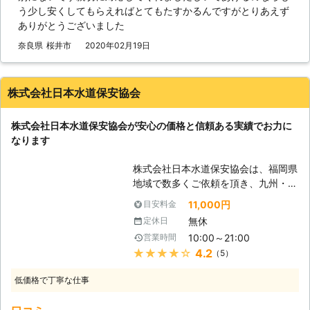
う少し安くしてもらえればとてもたすかるんですがとりあえず
インテリアの一部です】 お住まいの
ありがとうございました
環境を重視されている方は多いかと思
います。カーテンや壁紙、床などにも
奈良県
桜井市
2020年02月19日
気を配っているご家庭も多いのではな
いでしょうか。私たちスマイルライフ
スイドウはお客様の住居環境を最優先
株式会社日本水道保安協会
に考えております！修理の速さや正確
性だけでなく、お客様のお住まいに合
株式会社日本水道保安協会が安心の価格と信頼ある実績でお力に
った建材を使用した修理を行っており
なります
ます。豊富なデザインを取り揃えてお
りますので、担当者にお気軽にお申し
株式会社日本水道保安協会は、福岡県
付けくださいませ。豊富なデザインの
地域で数多くご依頼を頂き、九州・四
中にはお客様のご要望に合った物もき
国や関西・近畿～関東エリアで水回り
っとございますので、インテリア性を
11,000円
目安料金
のトラブル対応させて頂いておりま
気にされている方はぜひ私たちにトラ
無休
定休日
す。トイレ詰まり等のトイレトラブル
ブル内容をご相談ください。
10:00～21:00
営業時間
やリフォーム等は、弊社がお力になり
★★★★★
4.2
（5）
ます！ 【突然の水回りのトラブル
に】 「突然水道が水漏れをして止ま
低価格で丁寧な仕事
らなくなった」等水回りのトラブル
は、いつ起こるか分かりません。弊社