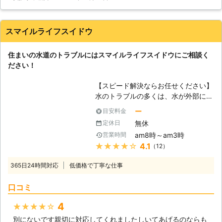
の方は大パニックになってしまいま
す。いざ、専用の工具を使って、自分
で水道修理しようと挑戦しても、失敗
スマイルライフスイドウ
すると、余分な時間と手間が掛かりま
す。 【任せて安心】 「エスアールロ
住まいの水道のトラブルにはスマイルライフスイドウにご相談く
ック」は、近畿エリアで活躍中。年中
ださい！
無休で24時間いつでもご相談を受け
付けております。さらに、その日のう
【スピード解決ならお任せください】
ちに対応としているので、ご相談いた
水のトラブルの多くは、水が外部に流
だければ、1時間内でお客様のご自宅
れ出てしまう恐れがあります。「水道
へ訪問致します。まずはフリーダイヤ
ー
目安料金
水漏れ」の場合はもちろん水が外部に
ルまでお問い合わせください。当社の
無休
定休日
流れ出すでしょうし、「水道詰まり」
在籍スタッフが、お客様のご相談を真
am8時～am3時
営業時間
の場合であっても、水道が排水部から
摯にお聞き致します。「エスアールロ
★★★★★
4.1
（12）
あふれ出すケースも多くあります。水
ック」にご依頼すれば、日常の生活ト
のトラブルは時間が命、私たちスマイ
ラブルを全面解決出来るのです！
365日24時間対応
低価格で丁寧な仕事
ルライフスイドウはお電話一本ですぐ
にお客様の元にお伺いいたします！お
口コミ
客様の水のトラブルを素早く判断し
て、適切な処置を行います！水のトラ
4
★★★★★
ブルの際にはぜひ私たちのスピード解
別にないです親切に対応してくれましたしいてあげるのならも
決にご期待ください。 【水道設備も