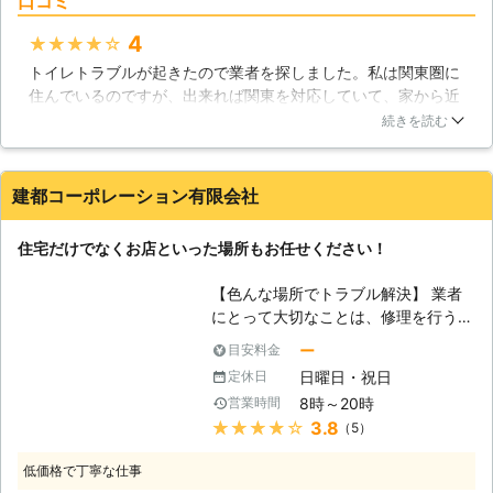
口コミ
は24時間365日いつでも緊急対応し
ておりますので、お客様がお困りの際
4
★★★★★
にすぐに対応する事が出来ます。又、
トイレトラブルが起きたので業者を探しました。私は関東圏に
年間実績は5000件以上あり、経験豊
住んでいるのですが、出来れば関東を対応していて、家から近
富な弊社スタッフがお客様のお宅にお
い業者さんが良いと思っていました。そこで見つけたのが日本
伺いしますのでご安心下さい。お客様
続きを読む
水道保安協会さんでした。スタッフさんがきてくれたのです
に気軽にご相談頂ける様、出張費・見
が、水漏れやトイレの事に関しての知識がとても豊富で、それ
積もり・点検は無料でさせて頂きま
を生かして、トイレトラブルを迅速に直してもらえました！
す。些細な事でも遠慮なく、ご連絡下
建都コーポレーション有限会社
さい。 【1番水を使っている場所と
広島県
福山市
2016年12月23日
は】 皆様は、住宅の中でトイレが1番
住宅だけでなくお店といった場所もお任せください！
水を使っているのはご存知でしたか？
今話題の節水トイレを、安心の価格と
【色んな場所でトラブル解決】 業者
技術でご提供させて頂きます。他にも
にとって大切なことは、修理を行う場
ガス給湯器の故障や交換も大幅に値下
所を限定しないこと。住宅のお住まい
ー
目安料金
げして対応致します！多くの方の信頼
の方のお悩みを解決するのは当然です
と共に実績を積んできた弊社が、お客
日曜日・祝日
定休日
が、お店など他の場所のお悩みも解決
様のトラブルやご要望にお応え致しま
8時～20時
営業時間
しなければなりません。対応出来る場
す。社員一同、福島県地域を始め多く
★★★★★
3.8
（5）
所が広ければ、それだけ色んなお客様
のお客様の快適な暮らしに貢献出来る
が頼りにしてくれますし、信頼感も違
様精一杯尽くして参りますので、お困
低価格で丁寧な仕事
ってくるというものです。 【場所を
りの際には弊社にご相談下さい。宜し