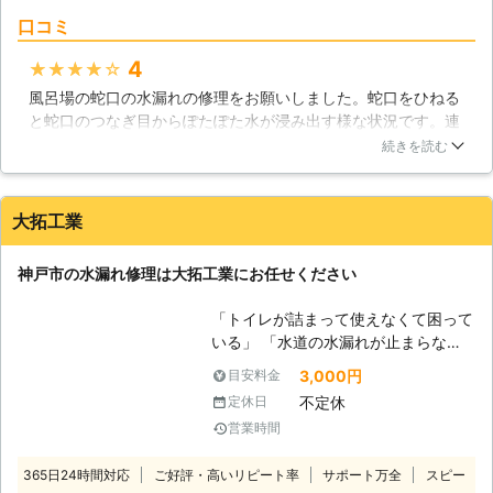
問わず起きる水トラブル】 水道水漏
くお願い致します。
口コミ
れ・トイレ詰まりといった水トラブル
と聞くと、大抵イメージされるのが住
4
★★★★★
宅の水回り場所だと思います。確か
風呂場の蛇口の水漏れの修理をお願いしました。蛇口をひねる
に、住宅ではお料理をする為に水を使
と蛇口のつなぎ目からぽたぽた水が浸み出す様な状況です。連
いますし、トイレも用を足した後、水
絡すると、翌日作業員の方が2人でいらしてちょっと見たかと
を流しますね。でも、これはどこも同
続きを読む
思うと、さっとばらしてすぐにパッキンが痛んでいるというこ
じこと。当社はどこでも修理工事を行
とが判りました。簡単な修理らしく30分ぐらいで修理は済みま
います。 【何でもご用命ください】
した。連絡してから修理が完了するまで、とても早く済んだの
お客様の対応をする側として、いつで
大拓工業
で素晴らしかったと思います。作業料金も大変リーズナブルだ
も真摯的な対応を取るように心がけて
ったので満足です。水漏れした時はまたお願いしようと考えて
おります。お客様はほんの少しの態度
神戸市の水漏れ修理は大拓工業にお任せください
います。
の変化を見逃しません。ですから、当
社としましては、お客様の立場を重ん
京都府
京都市中京区
2016年12月27日
「トイレが詰まって使えなくて困って
じて対応をしているのです。そうすれ
いる」 「水道の水漏れが止まらない
ば、サービスの流れはスムーズに進み
から早く直してほしい」 このような
3,000円
目安料金
ますし、お客様との間で余計なトラブ
突然のトラブル時には大拓工業にご依
ルを起こすことも一切ありません。そ
不定休
定休日
頼ください。神戸市に拠点を置く地元
んな、模範的存在である建都コーポレ
営業時間
密着型で、水のトラブル時にはお客様
ーション有限会社まで、何でもご用命
の元に迅速に駆けつけ解決！ トイレ
ください。
365日24時間対応
ご好評・高いリピート率
サポート万全
スピー
つまりから水漏れ修理、水回りのリフ