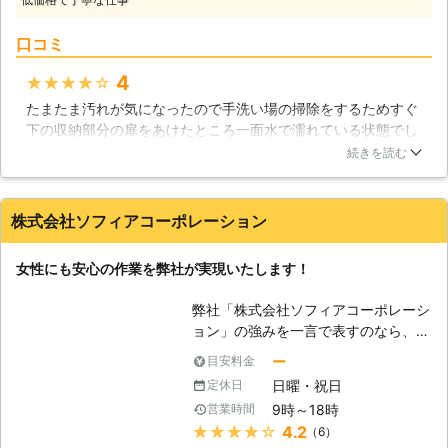
りやすいものと分かりにくいものがあ
るかもしれませんが、場合によっては
ります。場所でいうのであれば、日常
便器を取り外すことさえあります。な
口コミ
頻繁に利用するキッチンやトイレとい
んにしても、無理な修理は事態を悪化
った場所の水漏れは分かりやすく、排
4
★★★★★
させかねません。不安な方は、私たち
水や床下配管といった目にすることの
「ABCメンテナンス」をお呼びくださ
たまたま汚れが気になったので手洗い場の掃除をするためすぐ
ない場所の水漏れは分かりにくりくい
い。
下の収納部分の扉をあけたところ一面水で濡れている状態でし
ところです。症状でいうのならば、水
た。いつから水漏れが起きていたのか全く気づいていなかった
が止まらない・溢れたなどは分かりや
続きを読む
ので本当に驚きました。インターネットで業者を探しましたが
すく、じわじわと浸み出しているもの
夜だったこともあり営業時間が終了しているところばかりで困
は分かりにくいと言えます。分かりに
っていたところ恒栄さんを見つけ引き受けてもらうことができ
くい水漏れの場合は、気づかないこと
株式会社ソフィアコーポレーション
ました。さすがプロ、素早く水漏れ修理してもらうことがで
や気づいても大したことはないと判断
き、ほんとうに安心しました。
して放置してしまうことが多いです。
女性にも安心の作業を弊社が実現いたします！
しかし、放置した結果待っているの
大阪府
枚方市
2016年12月11日
は、予想以上の水道費の出費です。床
弊社「株式会社ソフィアコーポレーシ
や壁が湿っている、雨が降っている訳
ョン」の強みを一言で表すのなら、
でもないのに、いつも同じ場所が湿っ
「女性の力」でしょうか。弊社の作業
ー
目安料金
ているなどといった、いつもと違った
スタッフは主に女性で構成され、女性
異変に気付いた時には、放置せずに当
日曜・祝日
定休日
らしいきめ細やかなサービスをご提供
店までご相談ください。水漏れを発見
9時～18時
営業時間
させていただきます。もちろん、技術
したら、修理する前に水漏れ箇所近く
★★★★★
4.2
（6）
面でもご安心ください。厳しい研修と
の止水栓を必ず閉めましょう。そうす