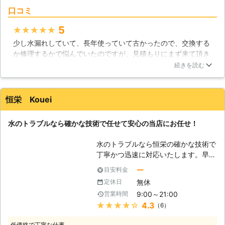
メーカーでも節水機能の高いトイレを
口コミ
開発し、効率よくトイレの水を利用で
きるように改良しているのです。
5
★★★★★
【トイレ詰まり】 使用頻度の高いト
少し水漏れしていて、長年使っていて古かったので、交換する
イレだけに、その故障も頻繁に発生し
か修理するかで悩んでいたのですが、見積もりにまず来て頂き
ています。トイレを詰まらせてしまっ
ました。気に入った洗面台もあり、説明もすごく分かりやす
た経験は、多くの人が体験しているの
続きを読む
く、感じのいい方だったので、交換する事にしました。水道の
ではないでしょうか。トイレ詰まりの
蛇口内のパッキンというところの交換をするだけっぽいのにや
原因のほとんどは、排水部分に物が詰
っぱり私たちではできないですね。
まってしまうことによります。トイレ
恒栄 Kouei
にティッシュペーパーを流してはいけ
大阪府
東大阪市
2016年11月30日
ない理由もそこにあります。なぜな
水のトラブルなら確かな技術で任せて安心の当店にお任せ！
ら、ティッシュペーパーは水に溶けな
いのです。水に溶けるトイレットペー
水のトラブルなら恒栄の確かな技術で
パーや掃除用シートでさえ、大量に流
丁寧かつ迅速に対応いたします。早
せばトイレ詰まりの原因になりかねま
朝・深夜でも対応できるよう、24時
ー
目安料金
せん。 【詰まってしまったら】 見え
間無休で対応しております。お客さま
ない詰まりを流そうと、さらに水を流
無休
定休日
に喜んでいただけるように、全力で
そうとしがちです。しかし、これは逆
9:00～21:00
営業時間
日々業務をおこなっております。どう
効果です。場合によっては、水が漏れ
★★★★★
4.3
（6）
ぞお気軽にご連絡ください。 【水漏
出して被害が拡大してしまう恐れがあ
れ解決いたします】 水漏れには分か
ります。ラバーカップなどで解決でき
低価格で丁寧な仕事