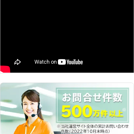
キッチンは毎日の食事の用意で家の中
でもよく使われる場所です。蛇口が故
障している場合は、蛇口交換を受け賜
わっております。排水口が詰まること
で水のトラブルになることがありま
す。多くは料理の際に出た油を排水口
に捨てたことにより、排管の中で油が
固まり詰まってしまいます。また野菜
クズなども排水口に溜まってゆきま
す。もし排水口からゴボゴボ異音がし
たり、水が流れなくなったら当店まで
ご相談下さい。