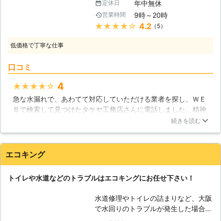
の流れを何かが遮ってしまっているこ
年中無休
定休日
ン、洗面所、お風呂等があるでしょ
とが予想されます。それを取り除いて
9時～20時
営業時間
う。毎日使っているその場所がある日
あげることで問題は解決するのです
★★★★★
4.2
（5）
に突然故障して水が使えなくなってし
が、言葉でいうように作業は簡単では
まったらとても困ってしまうでしょ
ありません。ぜひ有限会社ワンズへと
低価格で丁寧な仕事
う。 【どんな水のトラブルがあるの
工事を依頼してください。
か】 トイレのトラブルの場合だとト
口コミ
イレットペーパーの流しすぎによる詰
まり、水タンクからの水漏れ、ウォシ
4
★★★★★
ュレットからの水漏れ。キッチンのト
急な水漏れで、あわてて対応していただける業者を探し、ＷＥ
ラブルの場合だと蛇口からの水漏れ、
Ｂで検索して見つけたタケヤ工務店さんに電話しました。精神
排水口の詰まり。洗面所のトラブルの
誠意対応していただき、翌日すぐに工事をしていただけまし
場合だとキッチンと同じく蛇口からの
続きを読む
た。水回りのトラブルは予測できず、このような対応に本当に
水漏れ、排水口の詰まり。お風呂のト
救われました。また、費用も思っていた程ではなく、リフォー
ラブルの場合だとシャワーヘッドから
ムなども請け負って下さるようなので、検討したいと思いまし
の水漏れ、排水口の詰まり等がありま
エコキング
た。
す。それらのトラブルは迅速な解決が
必要なのです。トラブル解決は当社に
大阪府
岸和田市
2016年11月30日
トイレや水道などのトラブルはエコキングにお任せ下さい！
おまかせください。 【水回り設備の
リフォームも】 毎日使っている水回
水道修理やトイレの詰まりなど、大阪
りの設備。毎日十何年、何十年も使い
で水回りのトラブルが発生した場合
続けていると老朽化で所々が壊れてき
は、エコキングにお任せ下さい！安心