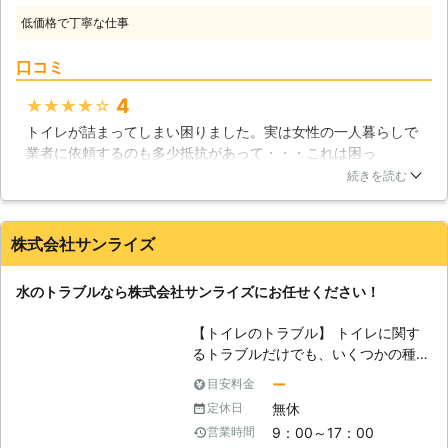
数多の経験を積んできたスタッフが、
れば、水のトラブルの二次災害を食い
低価格で丁寧な仕事
男性スタッフにも負けないパワーでお
止めることができるでしょう。
客様のニーズ全力で応えさせていただ
口コミ
きます！ 【あまり見られたくないト
イレトラブルも】 特に女性の一人暮
4
★★★★★
らしの場合ですと、「トラブル解決の
トイレが詰まってしまい困りました。実は女性の一人暮らしで
ためとはいえ、男性スタッフを家に上
業者に依頼するのも多少抵抗があって・・・これは困っ
げたくない」とお考えの方も多くいら
た！！！緊急事態！！！抵抗があるなんて言っている場合では
っしゃいます。家の中は、そこにお住
続きを読む
ないでも・・・ネット検索の結果こちらのサイトにたどり着き
まいの方にとって最大のプライベート
ました。こちらでは女性スタッフが活躍しているとのこと安心
空間。お部屋はもちろん、洗面所やト
して以来できました、本当に助かりました。ありがとうござい
イレなどに他人を入れたくないお気持
株式会社サンライズ
ました。
ちはよくわかります。ご相談いただけ
れば、女性スタッフを派遣することも
大阪府
豊中市
2016年11月30日
水のトラブルなら株式会社サンライズにお任せください！
可能です。お気軽にご相談ください。
【日々のお手入れが大事】 弊社では
【トイレのトラブル】 トイレに関す
クリーニングの代行も行っています。
るトラブルだけでも、いくつかの種類
そのため、お水回りのトラブルを避け
があります。トイレのトラブルでのご
ー
目安料金
るためにも、日々のお手入れについて
依頼で多いのが「トイレ詰まり」です
もサポートさせていただきます。お問
無休
定休日
が、これはトイレットペーパーの流し
い合わせの多い配管の詰まりも、その
9：00～17：00
営業時間
すぎによるものと、水に溶けない物