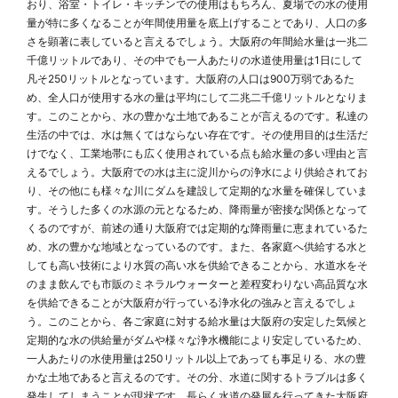
おり、浴室・トイレ・キッチンでの使用はもちろん、夏場での水の使用
量が特に多くなることが年間使用量を底上げすることであり、人口の多
さを顕著に表していると言えるでしょう。大阪府の年間給水量は一兆二
千億リットルであり、その中でも一人あたりの水道使用量は1日にして
凡そ250リットルとなっています。大阪府の人口は900万弱であるた
め、全人口が使用する水の量は平均にして二兆二千億リットルとなりま
す。このことから、水の豊かな土地であることが言えるのです。私達の
生活の中では、水は無くてはならない存在です。その使用目的は生活だ
けでなく、工業地帯にも広く使用されている点も給水量の多い理由と言
えるでしょう。大阪府での水は主に淀川からの浄水により供給されてお
り、その他にも様々な川にダムを建設して定期的な水量を確保していま
す。そうした多くの水源の元となるため、降雨量が密接な関係となって
くるのですが、前述の通り大阪府では定期的な降雨量に恵まれているた
め、水の豊かな地域となっているのです。また、各家庭へ供給する水と
しても高い技術により水質の高い水を供給できることから、水道水をそ
のまま飲んでも市販のミネラルウォーターと差程変わりない高品質な水
を供給できることが大阪府が行っている浄水化の強みと言えるでしょ
う。このことから、各ご家庭に対する給水量は大阪府の安定した気候と
定期的な水の供給量がダムや様々な浄水機能により安定しているため、
一人あたりの水使用量は250リットル以上であっても事足りる、水の豊
かな土地であると言えるのです。その分、水道に関するトラブルは多く
発生してしまうことが現状です。長らく水道の発展を行ってきた大阪府