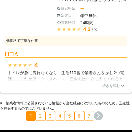
と、便器と床の間から水漏れが発生す
様の満足のいく住まいを形にするため
ー
目安料金
ることがあります。トイレタンクは内
に家のことなら何でも行っておりま
部に、水をためておくパーツが複数設
年中無休
定休日
す。お客様とのコミュニケーションを
置されており、不具合を起こすと水が
24時間
営業時間
大事に、家のリフォームや水のトラブ
貯まらなくなったり、水の流れが極端
★★★★★
4.2
（5）
ルなど何でも相談できる、地域密着型
に弱くなってしまったりします。
の工務店です。 【水回りをより使い
低価格で丁寧な仕事
やすく】 トイレ詰まりや浴室の修理
など、水のトラブルが発生した場合は
口コミ
見積もり相談など無料なので、お気軽
に弊社までお問い合わせ下さい。トラ
4
★★★★★
ブル以外でも近年増えているご要望
トイレが急に流れなくなり、生活110番で業者さんを探し2つ電
は、高齢の方が生活しやすくするため
話しましたがアーク・スペース・団さんはすぐに来てくれると
に、浴室やトイレ、洗面台をリフォー
いうお返事だったのでトイレつまり工事をお願いしました。こ
ムすることです。一日の疲れを癒やす
続きを読む
ういったトラブルにはやはり即日で対応してもらえるというの
ことができる浴室は、様々な機能を持
が一番ありがたいと思いました。その日のうちに修理してもら
ったものを種類豊富に取り揃えており
※⼀部業者情報は公開されている情報から当社独⾃に収集したもののため、正確性
い、流れるようになったので一安心でした。
ます。トイレ洗面台も、もっと使いや
を担保するものではございません。
すいものや、高機能なものが販売され
大阪府
枚方市
2016年12月13日
1
2
3
4
5
6
7
ておりますので、生活の質を上げるた
めにも当店までご相談下さい。 【キ
ッチンにおける水回りのトラブル】