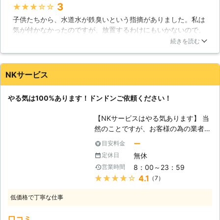
食事の際にも欠かせませんが、生活と
3
★★★★★
しての水も快適な生活のためにはなく
子供たちから、水道水が鉄臭いという指摘がありました。私は
てはならないものです。例えは顔を洗
気が付かなかったのですが、放置するわけにもいかないので、
う、トイレを流すことも水がいります
岸和田市の「アトリエリフォーム遊」というところに話をして
し、洗濯やお風呂をと当たり前だと思
続きを読む
みたのです。翌日スタッフが派遣され、水道管を調べてもらい
うところに水があります。これはとて
ました。すると、20年以上前に設置された水道管が老朽化し、
も素晴らしいことですが、その分失っ
錆びていてることが判明したのです。結局交換することになり
た時本当に苦しい思いをします。トラ
NKサービス
ましたが、被害が大きくなる前に気付けて良かったです。
ブルを解決し、お客様に元の快適な生
活を送っていただくために、水道業者
大阪府
岸和田市
2016年12月31日
やる気は100%あります！ドンドンご依頼ください！
はいるのです。 【代表的な水のトラ
ブル】 水のトラブルでも最も多いの
【NKサービスはやる気あります】 当
がトイレ詰まりです。トイレットペー
然のことですが、お客様の為の業者で
パーの流し過ぎや異物詰まりなどが多
ある以上、常にやる気は持っていなけ
ー
目安料金
く見られます。トイレットペーパーは
ればなりません。その点、NKサービ
水に溶けますので、一時的なもので自
無休
定休日
スは負けない自信を持っております。
然に直る可能性もありますが、異物が
8：00～23：59
営業時間
皆さんの方で、洗面所やトイレなど、
詰まってしまうと取り出さない限り解
★★★★★
4.1
（7）
水回り場所でお困りをお持ちでした
決はせず、大きなトラブルになる可能
ら、是非、NKサービスに全てお任せ
性があります。そうならないために早
低価格で丁寧な仕事
ください。 【お家で水が溢れる恐れ
めに業者に依頼するなどが望ましいで
も】 あまり想像出来ないかもしれま
しょう。
口コミ