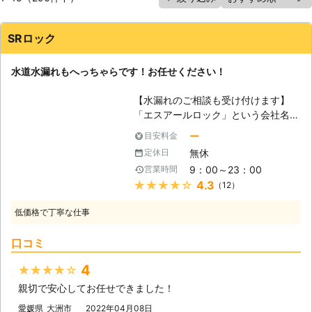
SRロック
水道水漏れもへっちゃらです！お任せください！
【水漏れのご相談も受け付けます】
「エスアールロック」という会社名を
聞いて、「何だ、鍵の対応しかしてい
ー
目安料金
ないのか」と思われ立ち。ご安心くだ
無休
定休日
さい。当社は鍵だけでなく、水道水漏
9：00～23：00
営業時間
れやトイレ詰まりなどのご相談も受け
★★★★★
4.3
（12）
付けています。ですから、がっかりせ
ず、どうぞ、遠慮無く「エスアールロ
低価格で丁寧な仕事
ック」までご用命ください。 【なか
なか厄介な水漏れ】 仕事に携わって
口コミ
いると、「水道水漏れ」というキーワ
ードをよく耳にします。それだけ、日
4
★★★★★
頃、多くのご家庭で水漏れが頻発して
親切で安心してお任せできました！
いるということになります。1度水漏
れが発生すると、それだけでお住まい
愛媛県
大洲市
2022年04月08日