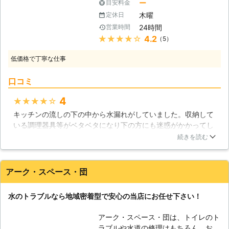
ー
目安料金
てしまいます。そしていつかは完全に
できるスタッフが調査を行い、確かな
壊れてしまうのではないでしょうか。
木曜
定休日
技術で工事を実施させて頂きます。
当社は水回り設備のリフォームも行っ
24時間
営業時間
【浴室の水のトラブル】 浴室は毎日
ておりますので、リフォームを行いた
★★★★★
4.2
（5）
使われる場所で水を使うため、排水口
い場合はお気軽にご相談ください。
の詰まりや水漏れのご相談を頂くこと
低価格で丁寧な仕事
が多くなっております。浴室の排水口
は髪の毛や皮脂などが蓄積しやすく、
口コミ
定期的に掃除をしていても排管の詰ま
りが発生することがあります。また蛇
4
★★★★★
口から常に水がポタポタ流れるように
キッチンの流しの下の中から水漏れがしていました。収納して
なった場合は、内部のパッキンの劣化
いる調理器具等がベタベタになり下の方にも迷惑がかかってし
が考えられます。慣れない方が修理を
まうと思い知人に相談したところこちらのエコキングさんを紹
行い悪化するまえに、弊社まで修理を
続きを読む
介してもらいました。ベテランスタッフさんの手際の良さにと
ご依頼頂ければと思います。 【トイ
ても感動しお願いして良かったと思いました。水漏れで困った
レの水回りのトラブル】 トイレは便
ら、またお願いしたいです。
器の詰まりや、タンクの故障などのト
アーク・スペース・団
ラブルが発生します。トイレットペー
大阪府
寝屋川市
2016年12月18日
パーを一度に流してしまった場合やペ
水のトラブルなら地域密着型で安心の当店にお任せ下さい！
ンなどの異物を間違って流してしまっ
た場合など、様々な要因で詰まりが発
アーク・スペース・団は、トイレのト
生してしまいます。詰まりを放置する
ラブルや水道の修理はもちろん、お客