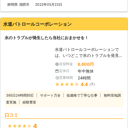
です。水を使っていないのに便器にチ
静岡県
湖西市
2022年05月23日
ョロチョロ水が流れてくるのも、タン
ク内の部品の故障か劣化が原因です。
タンクの外に出ているパイプから水が
水道パトロールコーポレーション
漏れてくるトラブルは、ナットで締め
ている部分のパッキンの劣化か、パイ
水のトラブルが発生したら当社におまかせを！
プ自体に問題が有る場合があります。
便器のヒビ割れでも水漏れが発生した
水道パトロールコーポレーションで
りします。 【お風呂や洗面台のトラ
は、いつどこで水のトラブルを発見し
ブル】 お風呂や洗面台が詰まった場
てすぐに対応ができるように無線機を
合は、大抵は髪の毛が原因になってい
6,600円
目安料金
搭載した車でパトロールを日々行って
ます。少しでも水が流れればいいので
年中無休
定休日
いるのです。 【トイレのトラブル】
すが、全く水が流れていかない場合
24時間
営業時間
水回りの設備で多いトラブルというの
は、詰まりを解決するのは個人では難
★★★★★
4.4
（7）
はトイレのトラブルではないでしょう
しいでしょう。いろいろ試すと状況を
か。トイレで発生するトラブルは、ト
悪化させてしまう場合があるので、自
365日24時間対応
サポート万全
低価格で丁寧な仕事
無料現地調
イレの水の詰まり、トイレからの水漏
分では無理だと判断したら、そこから
査実施
経験豊富
れ、水栓レバーを動かしても水が流れ
は触らずに株式会社S&Sにご相談くだ
ない等があります。毎日使用する頻度
さい。
口コミ
の高いトイレでそんなトラブルが発生
したらとても困ってしまいますよね。
4
★★★★★
当社ではそんなトラブルをすぐに解決