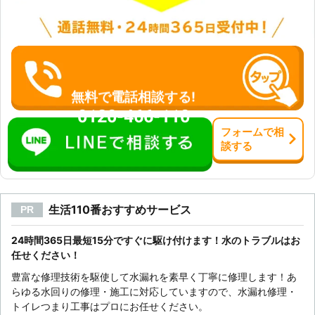
「BEST株式会社」へ。 お客様の水回
りの水漏れトラブルを弊社スタッフが
解決させていただきます。
無料で電話相談する!
0120-466-110
フォーム
で
相
談
する
生活110番おすすめサービス
PR
24時間365日最短15分ですぐに駆け付けます！水のトラブルはお
任せください！
豊富な修理技術を駆使して水漏れを素早く丁寧に修理します！あ
らゆる水回りの修理・施工に対応していますので、水漏れ修理・
トイレつまり工事はプロにお任せください。