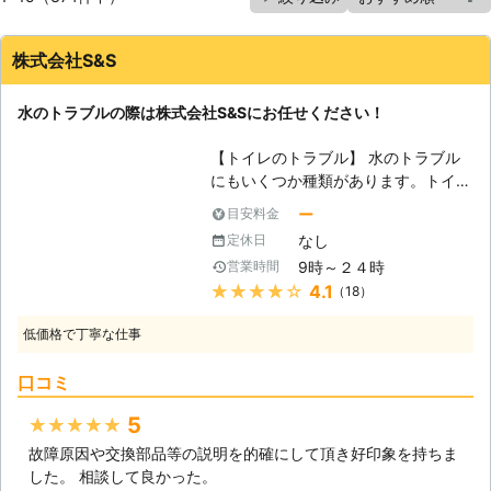
株式会社S&S
水のトラブルの際は株式会社S&Sにお任せください！
【トイレのトラブル】 水のトラブル
にもいくつか種類があります。トイレ
の水詰まりは大抵はラバーカップを使
ー
目安料金
用することで詰まりを解消することが
なし
定休日
できますが、詰まりを水で流し取ろう
9時～２４時
営業時間
とすると、詰まっている部分が余計に
★★★★★
4.1
（18）
奥にいってしまい、更には便器から水
が溢れてしまう原因にもなるので注意
低価格で丁寧な仕事
してください。他には、トイレを毎日
掃除しているのに臭いがするというト
口コミ
ラブルでは、排水が詰まっている場合
があるので、一度排水部分のフタを開
5
★★★★★
けて確認してみてください。トイレの
故障原因や交換部品等の説明を的確にして頂き好印象を持ちま
水が止まらなくなるトラブルは、トイ
した。 相談して良かった。
レタンク内の部品の故障か劣化が原因