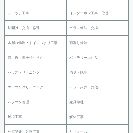
スイッチ工事
インターホン工事・取替
鍵開け・交換・修理
ガラス修理・交換
水漏れ修理・トイレつまり工事
雨漏り修理
畳・襖・障子張り替え
バッテリー上がり
ハウスクリーニング
消臭・脱臭
エアコンクリーニング
ペット火葬・葬儀
パソコン修理
家具修理
屋根工事
解体工事
外壁塗装・外壁工事
リフォーム