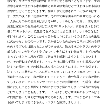
水です。生活用水とは普段の日常生活で使う水のことを言います。生活
用水も家庭で使われる家庭用水と企業や飲食店などで使われる都市活動
用水に分けることができます。神奈川県で使用されている水の量は東
京、大阪の次に多い使用量です。その中で神奈川県内の家庭で使われる
一人あたりの水の使用量はおよそ240リットルとなっており、主な使用
用途は家庭用のお風呂のおけに入る180リットル分、食器を洗うときに
使う20リットル分、炊飯器でお米を炊くときに使う8リットル分などが
挙げられます。このことからも分かるように水というのは私たちの生活
に欠かせないものの一つです。欠かせないものだからこそ水に関わる部
分のトラブルとは離れることができません。数ある水のトラブルの中で
最も多いものがトイレトラブルです。例えばトイレ詰まり。トイレが詰
まっているときに思わず流して詰まりを解消しようとしてしまいます
が、その行動は逆効果です。トイレだけに限らず流し台やお風呂などが
詰まった場合でもそれ以上に水を流さないようにすることが大切です。
詰まっている状態のところに更に水を流してしまうと溢れ出したりする
可能性もあります。水が溢れだしてしまうと、床や部屋にまで水が流れ
てしまいます。マンションやアパートなどの共同住宅だった場合、水が
溢れだしたことが原因で下の階にまで水が漏れてしまいご近所に迷惑を
かけてしまうこともあります。トイレ詰まりなど水回りのトラブルはそ
の問題にあった適切な対処をする必要があります。ご近所とのトラブル
も招いてしまう前にきちんとトラブルを解決しましょう。