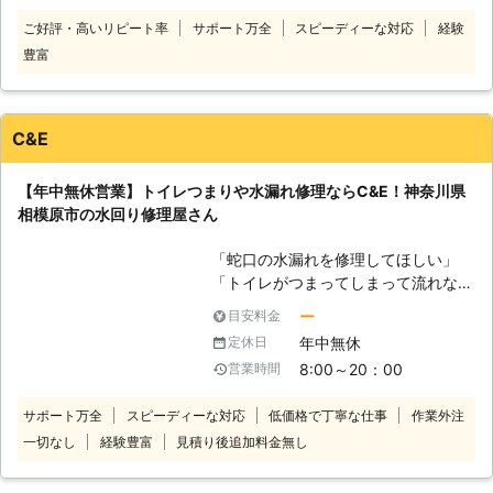
キッチンなどあらゆる場所の水漏れを
気軽にご連絡ください。 ●業界最安
ご好評・高いリピート率
サポート万全
スピーディーな対応
経験
修理する業者です。エリアによっては
値！見積り費用・出張費・基本料金・
豊富
最短10分で駆けつけ水漏れトラブル
キャンセル料すべて0円 当店は業界最
を即解決します。 水漏れトラブルで
安値で、水回りの水漏れトラブルを解
多い場所はトイレです。トイレットペ
決しています。 お見積り・出張費・
ーパーの流しすぎやおもちゃなど誤っ
基本料金・キャンセル料すべて無料で
C&E
て流してしまうとつまりの原因に。つ
対応していますのでお任せを。 サー
まりの原因が自分ではわからない場合
ビスに発生する費用は材料費と作業料
【年中無休営業】トイレつまりや水漏れ修理ならC&E！神奈川県
は配管などになにかしら異常が起きて
金のみです。
相模原市の水回り修理屋さん
いるおそれもあります。自分でトラブ
ル解決できないのであればすぐに当社
「蛇口の水漏れを修理してほしい」
までご連絡ください。当社がお客様に
「トイレがつまってしまって流れな
代わってトラブル箇所を突き止め対処
い！」 「給湯器から水が漏れてい
いたします！ 当社は水漏れ修理など
ー
目安料金
る」 こんなときは、C&Eにお任せ
の設備工事を年間200件以上対応して
年中無休
定休日
を！この道10年以上のベテランスタ
きております。事前にお客様とお打ち
8:00～20：00
営業時間
ッフが解決に伺います。 地元の業者
合わせさせて頂き、お客様に最適なプ
をお探しのお客様、相模原市の当店に
ランを提示させて頂きます。修理より
サポート万全
スピーディーな対応
低価格で丁寧な仕事
作業外注
ご相談ください。 地元に密着した迅
も交換のほうがよいなどアドバイスも
一切なし
経験豊富
見積り後追加料金無し
速丁寧な対応で、いつでもみなさまの
しておりますのでご不明点等ございま
お困りごとを解決させます！ 【地元
したら何なりとご相談くださいませ。
密着！最短15分で駆けつけ水漏れ修