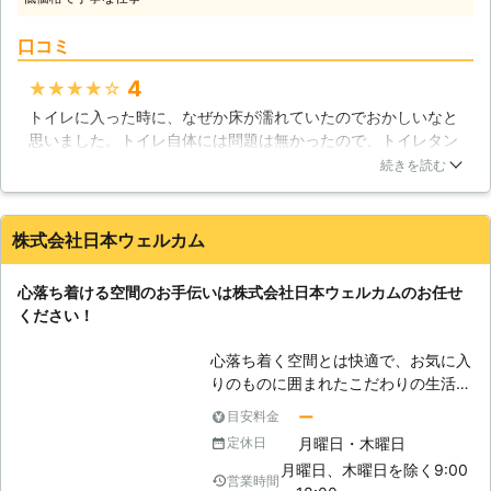
を使って解決したらいいのですが、詰
くお願い致します。
まりが酷いと解決しない場合もありま
口コミ
す。そうなってしまっては個人の力で
は解決できないと思いますので、是非
4
★★★★★
当社にご相談ください。 【洗面所で
トイレに入った時に、なぜか床が濡れていたのでおかしいなと
発生するトラブル】 洗面所も毎日使
思いました。トイレ自体には問題は無かったので、トイレタン
うものですが、洗面所でも水のトラブ
クの方を見てみると、亀裂が一か所入っており、そこから少し
ルは発生します。排水口の詰まりと蛇
続きを読む
ずつ水が漏れていました。LENADさんによると、相当昔のもの
口からの水漏れが主なトラブルでしょ
で寿命だそうです。なので、トイレタンクを新しく設置しても
うか。排水口の詰まりは髪の毛が多く
らいました。大掛かりな修理でしたが、スムーズに対応してい
溜まってしまい、それが水の流れを妨
株式会社日本ウェルカム
ただけて助かりました。
げているのです。ですのでこまめに掃
除するようにしましょう。蛇口からの
東京都
品川区
2016年12月24日
心落ち着ける空間のお手伝いは株式会社日本ウェルカムのお任せ
水漏れは蛇口の中に入っているパッキ
ください！
ンの劣化が原因です。個人でパッキン
の交換をするのは難しいと思いますの
心落ち着く空間とは快適で、お気に入
で、当社までお気軽にご連絡くださ
りのものに囲まれたこだわりの生活の
い。 【お風呂で発生するトラブル】
ことではないでしょうか。私たち株式
ー
目安料金
お風呂で発生する主なトラブルは、排
会社日本ウェルカムはそんな素敵な空
水口の詰まりでしょうか。お風呂の排
月曜日・木曜日
定休日
間づくりをお手伝いし、その生活を暮
水口の詰まりの主な原因も洗面所と一
月曜日、木曜日を除く9:00
らしのトラブルから守るために日々努
営業時間
緒で髪の毛によるものです。こまめに