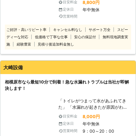
8,800円
目安料金
ピーとして地域に愛される水回り修理
す。 スケジュール次第では即日での
業者として成長してまいりました。
年中無休
定休日
対応はもちろん、神奈川県茅ヶ崎市内
（TM）アクアレスキューでは「蛇口
営業時間
なら最短20分でお伺いすることもで
を回せば安全な水が出て、そのまま飲
きます。水漏れ修理業者を神奈川県内
めるという当たり前を守り続ける」と
ご好評・高いリピート率
キャンセル料なし
サポート万全
スピー
でお探しなら、お気軽に当店までご依
いう理念の元に作業をおこなっていま
ディーな対応
低価格で丁寧な仕事
安心の保証付
無料現地調査実
頼ください。 ●年間1,000件以上の経
す。 「水回りに関わることはこれか
験！信頼できるスタッフが対応します
施
経験豊富
見積り後追加料金無し
らもアクアレスキューさんに任せた
当店ではこれまで年間1,000件以上の
い」とご満足いただけるように、お客
水漏れ不具合を対処してきた経験があ
様の大切な生活を水道工事でお守りす
ります。 給水装置工事の資格を所持
るお手伝いをぜひ（TM）アクアレス
大崎設備
したスタッフが在籍していますので、
キューにさせてください。
止水栓や配水管の不具合も責任をもっ
相模原市なら最短10分で到着！急な水漏れトラブルは当社が即解
て対応可能ですのでお任せください。
決します！
【対応可能場所一覧】 ・キッチン ・
トイレ ・浴室 ・排水口、排水管 ・洗
「トイレがつまって水があふれてき
面所 ・蛇口 ・ポンプ ・給湯器 ・水
た」 「水漏れが起きたが原因がわか
栓柱 ●年中無休で営業しています！
らない」 「蛇口の水が止まらないの
当店は土日や祝日でもお客様からの依
8,000円
目安料金
でなんとかしてほしい」 このような
頼を承っております。 9時から23時
年中無休
定休日
トラブルをすぐに解決したいなら当社
まで夜の遅い時間まで対応しています
9：00～20：00
営業時間
にお任せください。当社は、トイレや
ので水漏れ修理をご希望でしたら、お