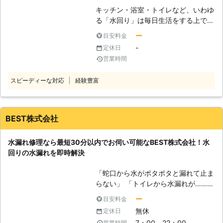
部品を要らないと思って捨ててしま
ンプで解決させます。 ・オムツなど
キッチン・浴室・トイレなど、いわゆ
う……なんてことも。 そうなってしま
異物を落とした！ こんなときは、便
る「水回り」は毎日生活をする上で欠
う前に、株式会社MOMO運営のニコ
器の脱着によってつまりの原因を取り
かせない場所ですよね。 しかし、そ
ニコ水道がお助けいたします。ニコニ
ー
目安料金
除きます。 ・排水管内で詰まってし
んな水回りも長年使用していると、水
コ水道は、東京都を中心とした地域に
まった！ トイレつまりが屋外排水管
-
定休日
漏れやつまりと言ったトラブルが起き
お住まいのお客様からの水漏れ修理の
まで行ってしまった場合には、トーラ
営業時間
てしまいます。 水漏れは、水道菅や
ご依頼を承っております。 【ニコニ
ーによってワイヤーで詰まりなど汚れ
蛇口のパッキンなど目に見えない場所
コ水道の強み】 でもそもそも頼んだ
を取り除きます。 トイレつまりの原
スピーディーな対応
経験豊富
で起こっている事が多く、気づかない
業者はちゃんと修理してくれるのか？
因が便器自体の問題である場合には、
うちに高額な水道代を請求されるケー
とご不安なお客様もいらっしゃるかも
便器の交換もおこなっています。便器
スも少なくありません。 また少しの
しれません。しかし、「スムーズに手
を交換する際には、詰まり抜き作業料
水漏れから被害が拡大し、カビや嫌な
BEST株式会社
配してもらえた」「丁寧に対応しても
金はいただきません。 お客様のトイ
臭いの発生、家の基礎部分である柱が
らえた」などお客様からご満足のお声
レつまりの状態を確認して最適な方法
腐ってしまうことも……。 このような
を頂戴しております。ニコニコ水道に
をご提案しますので、まずはご相談く
水漏れ修理なら最短30分以内でお伺い可能なBEST株式会社！水
事態を避ける為にも、水漏れの疑いが
は、そんなお客様のご不安を解消でき
ださいませ。 【給湯器の故障にも交
回りの水漏れを即時解決
ある場合は「ガッテン水道」にお任せ
るような以下の強みがございます。
換対応】 ・給湯器から異音がする ・
ください！ 弊社は神奈川県を中心
①迅速対応で最短20分で駆けつけま
給湯器から水漏れが起きている ・お
「蛇口から水がポタポタと漏れて止ま
に、キッチン・浴室・トイレなどの水
す！すぐに駆け付けられるよう現場の
湯を出そうとしても水がでてくる こ
らない」 「トイレから水漏れが……す
漏れ修理のご依頼を承っております。
技術スタッフと連携を常に取り合い現
のようなときには、給湯器の寿命がき
ぐに対応してほしい」 このように水
【漏水調査完全無料】 同業他社によ
ー
目安料金
場対応をおこなっています。 ②水漏
ているかもしれません。 劣化すると
回りのトラブルはなるべく早く解決し
っては、漏水を調べた際に調査費が発
無休
定休日
れ修理料金は税別950円～+材料費と
トラブルが増えるので、給湯器の交換
たいものです。 特に水漏れは気付い
生する業者もあります。 調査内容に
なります。関東地方の水漏れ修理の相
7：00～22：00
営業時間