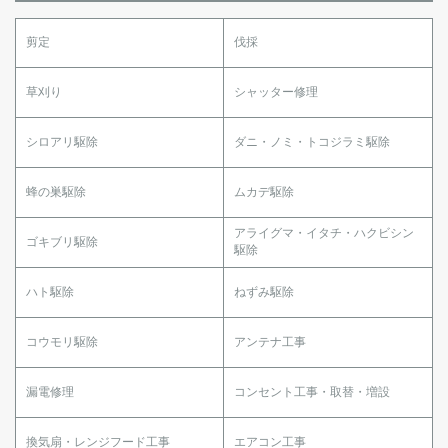
剪定
伐採
草刈り
シャッター修理
シロアリ駆除
ダニ・ノミ・トコジラミ駆除
蜂の巣駆除
ムカデ駆除
アライグマ・イタチ・ハクビシン
ゴキブリ駆除
駆除
ハト駆除
ねずみ駆除
コウモリ駆除
アンテナ工事
漏電修理
コンセント工事・取替・増設
換気扇・レンジフード工事
エアコン工事