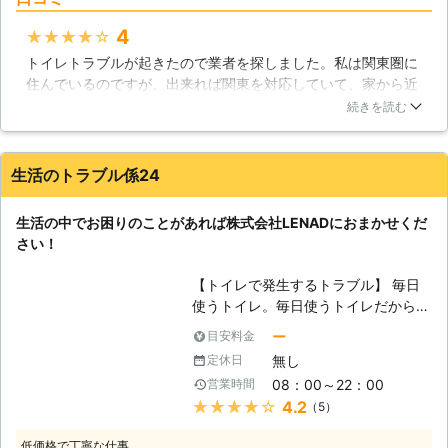
は24時間365日いつでも緊急対応し
ておりますので、お客様がお困りの際
4
★★★★★
にすぐに対応する事が出来ます。又、
トイレトラブルが起きたので業者を探しました。私は関東圏に
年間実績は5000件以上あり、経験豊
住んでいるのですが、出来れば関東を対応していて、家から近
富な弊社スタッフがお客様のお宅にお
い業者さんが良いと思っていました。そこで見つけたのが日本
伺いしますのでご安心下さい。お客様
続きを読む
水道保安協会さんでした。スタッフさんがきてくれたのです
に気軽にご相談頂ける様、出張費・見
が、水漏れやトイレの事に関しての知識がとても豊富で、それ
積もり・点検は無料でさせて頂きま
を生かして、トイレトラブルを迅速に直してもらえました！
す。些細な事でも遠慮なく、ご連絡下
生活のトラブル係24
さい。 【1番水を使っている場所と
広島県
福山市
2016年12月23日
は】 皆様は、住宅の中でトイレが1番
生活の中でお困りのことがあれば株式会社LENADにおまかせくだ
水を使っているのはご存知でしたか？
さい！
今話題の節水トイレを、安心の価格と
技術でご提供させて頂きます。他にも
【トイレで発生するトラブル】 毎日
ガス給湯器の故障や交換も大幅に値下
使うトイレ。毎日使うトイレだからこ
げして対応致します！多くの方の信頼
そトラブルがいつ発生してもおかしく
ー
目安料金
と共に実績を積んできた弊社が、お客
はありません。トイレのトラブルは、
様のトラブルやご要望にお応え致しま
無し
定休日
トイレットペーパーの流しすぎによる
す。社員一同、福島県地域を始め多く
08：00～22：00
営業時間
詰まり、トイレタンクからの水漏れ等
のお客様の快適な暮らしに貢献出来る
★★★★★
4.2
（5）
があります。トイレットペーパーが詰
様精一杯尽くして参りますので、お困
まってしまったとしてもラバーカップ
りの際には弊社にご相談下さい。宜し
低価格で丁寧な仕事