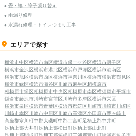
畳・襖・障子張り替え
雨漏り修理
水漏れ修理・トイレつまり工事
エリアで探す
横浜市中区
横浜市南区
横浜市保土ケ谷区
横浜市磯子区
横浜市金沢区
横浜市港北区
横浜市戸塚区
横浜市港南区
横浜市旭区
横浜市西区
横浜市神奈川区
横浜市
横浜市鶴見区
横浜市緑区
横浜市瀬谷区
川崎市麻生区
相模原市
相模原市緑区
相模原市中央区
相模原市南区
横須賀市
平塚市
鎌倉市
藤沢市
川崎市宮前区
川崎市多摩区
横浜市栄区
横浜市泉区
横浜市青葉区
横浜市都筑区
川崎市
川崎市川崎区
川崎市幸区
川崎市中原区
川崎市高津区
小田原市
茅ヶ崎市
高座郡寒川町
中郡大磯町
中郡二宮町
足柄上郡中井町
足柄上郡大井町
足柄上郡松田町
足柄上郡山北町
足柄上郡開成町
足柄下郡箱根町
三浦郡葉山町
綾瀬市
逗子市