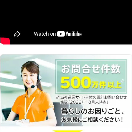
で、まずはご相談ください。 【水漏
す。 お客様の水漏れ被害を的確に判
れにより上がった水道代は減額できま
断、素早く修理いたします。年間で約
す】 「ガッテン水道」では独自のサ
1万件以上の信頼と実績をもとにお客
ービスとして、水漏れにより上がった
様に寄り添った対応を心掛けておりま
水道代金の減額をご提案しておりま
すので、水漏れ修理をご要望の際は弊
す。 ご利用時に、弊社で減額証明証
社「BEST株式会社」までご相談くだ
の発行をおこないますので、より詳細
さい。 ●最短30分でお伺い可能！24
な内容をお知りになりたい場合はお問
時間年中無休でサポート 水漏れは放
い合わせください。 私たちは神奈川
置していると、水道代やカビ発生など
県、東京都に対応地域をしぼり、まず
さまざまな問題が発生してきます。
は地元地域の皆様に貢献できるよう交
そのため、水漏れしていると分かれば
通費、広告代や事務所などの経費やコ
なるべく早く修理してほしいものです
ストをとことんカット！ 迅速で低価
よね。 そのようなときは、弊社
格、ライフスタイルに沿った親身な対
「BEST株式会社」にお任せを。 弊社
応でたくさんのお客様からお喜びの言
は24時間年中無休でお客様からのご
葉を頂戴しています。 「ガッテン水
依頼を承っておりますのでご安心を。
道」では、ご利用いただいた全てのお
最短で30分以内で現場に駆け付け問
客様に「ありがとう！」と言っていた
題を解決した事例も過去にあります。
だける様、誠心誠意対応いたします。
緊急時の際は、即時解決が可能な弊社
神奈川県で水漏れ修理業者をお探しの
までお気軽にご相談ください。 水道
際は、弊社をご利用いただければ幸い
やトイレの水漏れ修理なら、弊社
です。