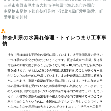
三浦市
秦野市
厚木市
大和市
伊勢原市
海老名市
座間市
南足柄市
足柄下郡真鶴町
足柄下郡湯河原町
愛甲郡愛川町
愛甲郡清川村
神奈川県の水漏れ修理・トイレつまり工事事
情
神奈川県はほぼ太平洋側の気候に属しています。太平洋側気候の特徴の
一つは季節の変化が明確だということです。夏は温暖かつ湿潤、秋は秋
雨前線の影響で雨が降ることが多くなり9月～10月にかけては台風の影
響を受けます。秋とは反対に冬の時期は比較的晴れることが多く降水量
が少ないため全体的に乾燥しています。また神奈川県は北西部に箱根な
どの山があり、東部と南部は平地と海に面しています。それに加え太平
洋の黒潮の影響を受けているため降水量の多い気候となっています。そ
のため神奈川県で使用されている水の全てを県内の水源でカバーしてい
ます。大都市や無数の産業地帯を抱える県が県内で使用する水の全てを
県内でまかなうというのは、全国的にみてもとても珍しいことです。そ
んな水の主な使用用途は大きく2つに分けられます。生活用水と工業用