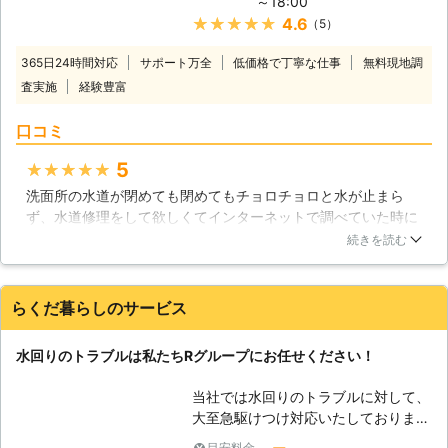
～18:00
力しております。水道トラブルや屋根
掃除するようにしましょう。
★★★★★
4.6
（5）
のリフォームなどお困りのこと、お悩
みのことなんでもご相談ください！
365日24時間対応
サポート万全
低価格で丁寧な仕事
無料現地調
【水道のオシャレ】 私たちの周りは
査実施
経験豊富
多くのデザインで囲まれています。そ
の中で機能的でおしゃれなものを使い
口コミ
たいと思う方は多いかと思います。そ
の一つにこだわりの蛇口や洗面台を使
5
★★★★★
ってみてはいかがでしょうか。水が出
洗面所の水道が閉めても閉めてもチョロチョロと水が止まら
てくるのは同じでも自分のこだわりや
ず、水道修理をして欲しくてインターネットで調べていた時に
お気に入りのものから水が出てきたら
こちらを見つけ電話をしました。今のトラブルの状況を親身に
毎日がもっと楽しくなるのではないで
続きを読む
なって聞いてくれ、すぐに自宅まで見に来てくれるとの事でお
しょうか。 【水道トラブル】 水は生
願いしました。自宅についてすぐに洗面所の水道を見てくれす
活になくてはならないものです。その
ぐに修理可能との事で直して貰いましたが、経験が豊富なスタ
ため多くの水道が伸び生活を快適にし
らくだ暮らしのサービス
ッフさんが来てくれた様ですぐに水漏れを直してくれ、それで
てくれています。しかし、水道のトラ
いて料金も良心的でしたので技術力があって信頼出来る会社だ
ブルがないわけではありません。水漏
水回りのトラブルは私たちRグループにお任せください！
と思いました。
れであったりトイレ詰まりなどは代表
的な水のトラブルです。原因の多くは
神奈川県
座間市
2016年11月13日
当社では水回りのトラブルに対して、
ゴミなどの詰まりが多いかと思いま
大至急駆けつけ対応いたしておりま
す。しかし原因が水道管の劣化であっ
す。トイレトラブルにおいて重要なこ
たり破損で合った場合、交換が必要に
目安料金