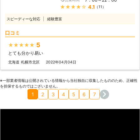
がおすすめです。給湯器を取り扱う資
た時にすぐに対応しないと水道代に影
よって金額は異なりますが、一般的な
場が約2,000円～3万円前後となるた
★★★★★
4.1
（11）
格を持っているので、安全に交換でき
響がでたり、カビが発生してしまいア
費用相場は1.5万円ほどです。 調査費
め、相場より比較的安い水漏れ修理料
ますよ。 給湯器に関して詳しくは対
レルギーの原因や柱などの家の基礎に
用と修理費を合わせれば、結構な請求
スピーディーな対応
経験豊富
金でご利用いただけます。詳しい料金
応サービス一覧「給湯器修理・交換」
被害が出ることもあります。 そのよ
額となってしまいますよね。 「ガッ
は弊社技術スタッフがお見積りを作成
をご確認ください。 水回りのトラブ
うなときは、弊社「BEST株式会社」
テン水道」では、水漏れ修理を適正価
口コミ
し料金をご提示いたしますので、ご不
ルは私たちの生活に直結してしまうた
にお任せください。 弊社に在籍する
格でご利用いただきたく、漏水調査は
明な点がございましたらお気軽にご相
め、いち早く直したいですよね。水漏
スタッフが、お客様の水漏れに関する
完全無料で提供しております。 決め
5
★★★★★
談ください。お見積りにご納得いただ
れやトイレつまりで「ピンチ！」のと
「困った」を解決いたします。
られた予算内での修理をご希望のお客
けた場合のみ作業をおこなうため、し
とても分かり易い
きには、迅速対応の当店にお任くださ
【BEST株式会社が選ばれる理由】 弊
様は、まずは弊社の漏水調査をご利用
つこい営業活動をおこなうことはあり
いね。
社には、多くのお客様から選ばれる理
北海道
札幌市北区
2022年04月04日
ください。 【急な水漏れ・つまりト
ません。 ③修理屋業界から設備工事
由がございます。 ●創業16年の施工
ラブルも即日緊急対応で素早く駆け付
の経験を積んだ技術スタッフが対応い
実績！これまで約15万人以上のご依
けます！】 水漏れやつまりは意図せ
たします！状況確認をおこない、お客
頼をこなしてきました！ 折角お金を
※⼀部業者情報は公開されている情報から当社独⾃に収集したもののため、正確性
ず突然起こってしまうもの。 修理を
様に現場の状況をわかりやすくご説明
を担保するものではございません。
出して業者に依頼するのですから、実
依頼しようにも早朝や深夜などの時間
いたします。 ニコニコ水道は、緊急
績豊富で安全に作業をおこなってもら
1
2
3
4
5
6
7
帯の場合、何処も営業時間外で業者選
の水漏れ修理業者としてお客様から求
える業者にお願いしたいですよね。
びが難航してしまうケースも少なくあ
められる業者でありたいと考えていま
そのような際は、弊社「BEST株式会
りません。 弊社では、そんなお客様
す。ニコニコ水道の水漏れ修理で、水
社」をご利用ください。 弊社は、16
のお悩みを解決するべく、緊急即日で
漏れの不安がなく安心して水を使える
年の施工実績をもっており、今まで約
の水漏れ修理・つまり工事を承ってお
環境を手に入れてみませんか。
15万人以上のお客様からのご依頼を
ります。 早朝や深夜など、お客様の
承ってきました。 そのため、水回り
ご希望に出来る限り対応いたしますの
の水漏れ修理作業には自信がありま