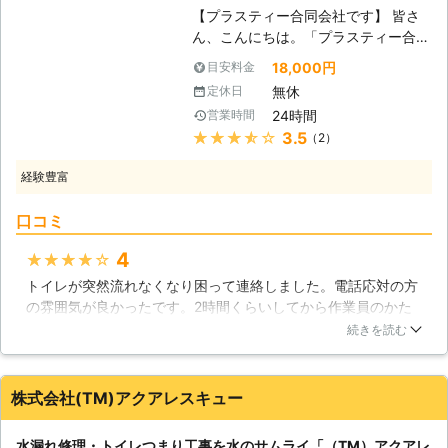
ます。水道修理には知識や工具が必要
【プラスティー合同会社です】 皆さ
となり、誤った方法で行えば、悪化し
ん、こんにちは。「プラスティー合同
てしまうこともあるでしょう。当社に
会社」でございます。当社は様々なト
18,000円
目安料金
お任せいただければ、そうした問題を
ラブルを解決しておりますが、水漏れ
たちどころに解決いたしておりますの
無休
定休日
関係の修理も行うことが出来るので
で、お困りごとがありましたら、ぜひ
24時間
営業時間
す。また、水漏れだけではありませ
当社をご利用ください！お客様のお役
★★★★★
3.5
（2）
ん。水詰まりだけでなく、一般住宅で
に立ちます！
発生したトラブルなら、喜んで修理致
経験豊富
します。 【ご相談が多い水トラブ
ル】 水道水漏れや水道詰まり、意外
口コミ
とこういったトラブルのご相談を頂戴
することが多いのです。それだけ多く
4
★★★★★
の水を使うので、水によるトラブルが
トイレが突然流れなくなり困って連絡しました。電話応対の方
起きてしまうのは珍しくありません。
の雰囲気が良かったです。2時間くらいしてから作業員のかた
1度水トラブルが発生すると、いつ住
がいらして、マットを持参してきてトイレを見始めました。特
宅が大惨事となってしまうのか、ヒヤ
続きを読む
殊な長ーい器具で引っ張り出すと、ドロドロのトイレットペー
ヒヤモノです。小さなトラブルだけで
パーの芯が出てきました。どうやら子供が何個か流したような
も危険は大きいもの。危険は早々と排
のです。「トイレの便器をはずさなかったので安く済みまし
除しておきたいものです。 【任せて
株式会社(TM)アクアレスキュー
た。」と教えてくれました。すぐに外してしまう業者もいるら
安心即日対応です】 安心実績を誇り
しいので気を付けてくださいといわれました。作業の後少しだ
としているので、生活環境のお手伝い
水漏れ修理・トイレつまり工事を水のサムライ「（TM）アクアレ