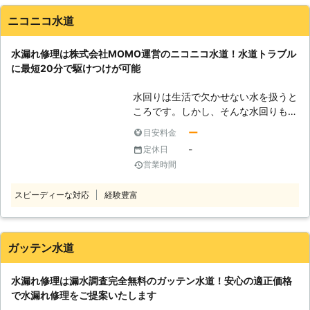
理】 当店は神奈川県相模原市に拠点
ニコニコ水道
をおき、水回りの修理を承っていま
す。相模原市中央区なら最短15分で
水漏れ修理は株式会社MOMO運営のニコニコ水道！水道トラブル
到着・対応しますよ。 水漏れなど水
に最短20分で駆けつけが可能
にまつわるトラブルは早く解決したい
ですよね。気づいたときにはお早めに
水回りは生活で欠かせない水を扱うと
当店にご相談ください。個人店だから
ころです。しかし、そんな水回りも蛇
相談から施工まで一貫対応で、お客様
口や排水管などの部品の劣化などで水
のお困りごとをしっかり解決します。
ー
目安料金
漏れがおこってしまうことがありま
【年中無休営業！急なトイレつまりで
-
定休日
す。 「蛇口をきっちり締めてるのに
もお任せ】 突然トイレがつまって
営業時間
水が止まらないよ」 「シンク下が水
「トイレが使えない！」そんなピンチ
漏れしてて雑巾を敷いてもすぐに水で
の状況は困ってしまいますよね。当店
スピーディーな対応
経験豊富
びちゃびちゃになってしまうな」 こ
は年中無休で営業しているので、土日
んなトラブルがおこると、水道代もも
でも対応できます。 急なトイレつま
ったいないですし早く直したいもので
りで「営業している業者はどこだろ
すよね。しかし、水漏れ修理費用を節
う」と困ったときには、私にお任せく
ガッテン水道
約しようと無理に自分で直そうとする
ださい。 ・トイレットペーパーを大
と、作業手順を誤って配管などの部品
量に流してしまった！ こんなトイレ
水漏れ修理は漏水調査完全無料のガッテン水道！安心の適正価格
を壊してしまうおそれがあります。ま
つまりは、ラバーカップ（スッポン）
で水漏れ修理をご提案いたします
た、間違えてスペアのない備え付けの
の10倍の力があるといわれるローポ