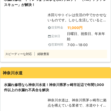
け床が汚れていました。
をすることが出来ます。少しでも、当
スキュー」が解決！
社の働き具合で安心いただければ、こ
東京都
板橋区
2016年12月16日
んなに嬉しいことはございません。即
水回りやトイレは生活の中でかかせな
日なので、「早く来てほしい」という
いものです。しかし生活していると、
方ほど、必見です。「プラスティー合
様々なトラブルが発生します。 「キ
11,000円
目安料金
同会社」までお気軽にお問い合わせく
ッチンやトイレが水漏れしてきて
ださい！
日曜日、祝祭日、年末年
る……どうやって直したらいいんだろ
定休日
始
う」 「トイレが詰まってしまった。
7:00～18:00
営業時間
とにかく早く直したい！」 など、急
な水回りトラブルで慌ててしまう方も
スピーディーな対応
経験豊富
多いのではないでしょうか。そんな水
漏れ・トイレ詰まりのトラブルを、
「水のサムライ」（TM）アクアレス
キューが解決いたします。 （TM）ア
神奈川水道
クアレスキューは神奈川県伊勢原市を
中心に、厚木市・平塚市・秦野市・茅
水漏れ修理なら神奈川水道！神奈川県茅ヶ崎市近辺で年間1,000
ヶ崎市、寒川町の幅広い地域に密着
件以上の水漏れ不具合を解決
し、水漏れ修理・トイレ詰まり工事の
ご依頼を承っております。水道歴18
神奈川水道は、神奈川県茅ヶ崎市に拠
年の自慢の腕を刀のように振るうから
点を構えている業者で、水道やトイレ
こそ、「水のサムライ」をキャッチコ
などの水漏れ修理作業を承っておりま