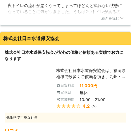
夜トイレの流れが悪くなってしまってほどんど流れない状態に
するために迅速な対応を心がけている
なっていることに気がつきました。うちは2つトイレがあるの
のです。 【キッチンの排水口の水詰
でとりあえずは大丈夫ですがやはり朝は子供たちによるトイレ
まり】 トイレほどとはいきません
続きを読む
争奪戦が始めるのでその前に直さなくてはと思い水道パトロー
が、キッチンも毎日使いすよね。その
ルコーポレーションさんに早朝に来てもいました。トイレつま
用途は「料理」でしょう。調理をする
り工事の作業は左程音も気にならず、子供がちがおきることな
際の野菜の皮、食べカスが排水口に溜
株式会社日本水道保安協会
く無事に流れる様になったので助かりました。
まると水がスムーズに流れていかなく
なります。さらにそれらが腐ってヘド
神奈川県
相模原市中央区
2016年12月13日
株式会社日本水道保安協会が安心の価格と信頼ある実績でお力に
ロになって不快なニオイを発生させる
なります
原因になるのです。それのせいでハエ
やゴキブリも発生しかねません。そう
株式会社日本水道保安協会は、福岡県
ならないためにもこまめな掃除が必要
地域で数多くご依頼を頂き、九州・四
なのです。もし、掃除をしても水の詰
国や関西・近畿～関東エリアで水回り
まりが解消しない場合は原因が他にあ
11,000円
目安料金
のトラブル対応させて頂いておりま
ると思われるので、そんなときは当社
無休
定休日
す。トイレ詰まり等のトイレトラブル
におまかせください。
10:00～21:00
営業時間
やリフォーム等は、弊社がお力になり
★★★★★
4.2
（5）
ます！ 【突然の水回りのトラブル
に】 「突然水道が水漏れをして止ま
低価格で丁寧な仕事
らなくなった」等水回りのトラブル
は、いつ起こるか分かりません。弊社
口コミ