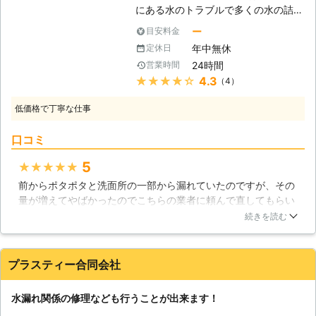
因かわからないといった場合でも、当
にある水のトラブルで多くの水の詰ま
社にお任せください。 水回りのトラ
りや水漏れといったお悩みを解決して
ー
目安料金
ブル、お悩みはどんなことでも、当社
きました。水のトラブルは、どの時期
までお問い合わせください。また、ち
年中無休
定休日
でも必ずと言っていいほど、ご相談い
ょっとしたご相談でもお気軽にご連絡
24時間
営業時間
ただきますし、その頻度も多いです。
ください！
★★★★★
4.3
（4）
当社は、そんなお客様の「困った」を
なくすことに全力を注いでおります。
低価格で丁寧な仕事
【急なトラブル】 水に関するトラブ
ルというものは、ほとんど何の前触れ
口コミ
もなく起こります。しかし、その傾向
がみられることもあり、そのサインを
5
★★★★★
見逃せば、大きなお困りごとになって
前からポタポタと洗面所の一部から漏れていたのですが、その
しまうでしょう。当社では、急なトラ
量が増えてやばかったのでこちらの業者に頼んで直してもらい
ブルでもそうした傾向があった場合で
ました。来ていただいて見てもらったところ、当日中に直せる
も、どちらでも喜んで対応させて頂い
続きを読む
とのことでその場でお願いしました。価格も安く、時間も早い
ておりますので、水道修理のご依頼で
ので大満足です。作業前に内容や見積もりなどの説明も簡潔に
も、ちょっとしたご相談でもまずはご
していただいたので、いくらかかるかという不安も早めに無く
連絡ください。 【修理の難しさ】 水
プラスティー合同会社
なり安心できました。スピーディーで丁寧な対応は素晴らしい
のトラブルでは、「どこが悪いのかわ
と思います。満足以外何もありません。
からない」、「修理の仕方がわからな
水漏れ関係の修理なども行うことが出来ます！
い」といったご相談を多く頂いており
千葉県
成田市
2016年12月31日