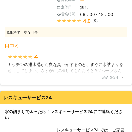
ー
とは、いかにお客様を待たせずに駆け
なってきます。そんな水トラブルの際
無し
定休日
つけ、少しでも早くお悩みを解決する
は、私たちにお任せください。
09：00～19：00
営業時間
ことだと思っており、それを実行して
★★★★★
4.0
（5）
いるのが私たちRグループなのです。
【トイレトラブル迅速対応】 ご家庭
低価格で丁寧な仕事
でのトイレトラブルももちろん大変な
ことではございますが、飲食店などの
口コミ
店舗様の場合は、お客様とのトラブル
や、臭いなどの衛生問題にもつながり
4
★★★★★
かねません。もし、対応に手間取って
キッチンの排水溝から変な臭いがするのと、すぐに水詰まりを
しまえば、信用問題になってしまい、
起こしてしまい、さすがに点検してもらおうとRグループさん
大きな打撃を受けてしまうこともある
にお願いしました。原因としては、詰まっているのに常に放置
でしょう。当社では、そうしたトラブ
続きを読む
しておいて、そのごみカスが臭いを放っていたそうです。なの
ルに大至急対応させていただいており
で、排水溝の中にこべりついているごみカスを全て除去しても
ますので、お困りでしたら、まず当社
らいました。おかげで臭いも取れたし、水の流れも良くなりま
にご相談ください。 【トラブルの内
レスキューサービス24
した！
容問わず】 当社では、水回りに詳し
いスタッフが在籍しておりますので、
埼玉県
蕨市
2016年12月28日
水の詰まりで困ったら！レスキューサービス24 にご連絡くださ
お客様から状況をお伺いし、原因やト
い！
ラブルの内容を把握したうえで、迅速
に対応しております。ですから何が原
レスキューサービス24 では、ご家庭