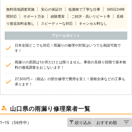
無料現地調査実施
安心の保証付
低価格で丁寧な仕事
365日24時
間対応
サポート万全
経験豊富
ご好評・高いリピート率
見積
り後追加料金無し
スピーディーな対応
キャンセル料なし
アピールポイント
日本全国どこでも対応！雨漏りの修理や対策はいつでも相談可能で
す！
雨漏りの原因は1か所だけとは限りません。事前の見積り段階で基本無
料の徹底調査をおこないます！
27,500円～（税込）の部分修理で費用を安く！屋根全体などの工事も
承ります！
山口県の雨漏り修理業者一覧
1~15（56件中）
絞り込み