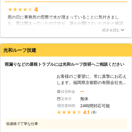
ンスが必要になるでしょう。「レン
す。もしも木材が腐ったり、天井裏が
4
★★★★★
ガ・タイル壁」は、環境にもよります
カビだらけになってしまえば大規模な
が、寿命が半永久的で、ほとんどメン
雨の日に事務所の窓際で水が溜まっていることに気付きまし
工事が必要です。そうなる前の段階で
テナンスの必要もありません。これも
た。窓は閉まっていたのですが、誰かが開けていたのかと確認
雨漏り修理をしておけば、無駄な工事
つなぎ目が冬だけは亀裂が発生する事
したところ、誰も開けていない、これは雨漏り？と天井を見て
をする必要もなくなるでしょう。だか
続きを読む
があるので注意しなければいけませ
もシミもない、専門の業者さんを呼んだ方がいいだろうと、き
らこそ雨漏り修理はしないといけない
ん。「塗り壁・吹付け壁」これは昔か
し瓦施工さんにお願いしました。結果、窓付近の壁からの雨漏
のです。 【原因の分かる業者に依頼
らある壁ですね、耐久性が低く、小さ
りとのことで、工事の日程を相談し、早めに修理していただき
を！】 雨漏りといっても、それが起
光和ルーフ技建
な地震でも簡単にヒビが入ってしま
ました。早めに気付いたので事務所内の被害もなく済み、修理
きている場所は簡単には分かりませ
い、雨にも弱いので、定期的な塗替え
も迅速だったので助かりました。
ん。染みができている部分の真上の屋
雨漏りなどの屋根トラブルには光和ルーフ技研へご相談ください
が必要になるでしょう。
根に傷があるという場合もあります
山口県
周南市
2016年12月24日
が、多くが違う場所の傷から水が伝っ
お客様のご要望に、常に真摯にお応え
てきてそこに雨漏りを発生させている
します。福岡県京都郡の有限会社光和
のです。これを知るには屋根の構造を
ルーフ技建でございます。当社では福
ー
目安料金
よく知っていないといけません。私た
岡県、大分県で、雨漏り修理などお客
ち、きし瓦施工はその点について詳し
無休
定休日
様のお困りごとを確実に、迅速に解決
い業者です。屋根の専門家であり、雨
24時間対応可能
営業時間
させるために日々お仕事をさせて頂い
漏りについてはどのような屋根であっ
★★★★★
4.1
（8）
ております。雨漏りは、色々な原因で
ても対応可能です。雨漏りで悩まれて
起こる困ったお家のトラブルです。た
いるのであれば、どうぞ私たちをご利
低価格で丁寧な仕事
かが雨漏りと思っていて、思わぬ大き
用下さい。皆さまの役に立ってみせま
な被害となる事も起きています。雨漏