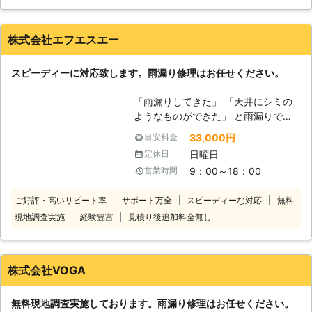
た。しかし初めて雨漏りの修繕を依頼する事からいろいろとし
症状が見られるようでしたら、範囲が
らべてみたところ、専門の業者にお願いした方がしっかり直し
広がってひどくなってしまう前に、是
てもらえると言う事で近所の専門業者にお願いしました。即日
非当社までお気軽にご連絡ください。
株式会社エフエスエー
やって来て雨漏りの箇所を直して頂けたのでとても良かったで
ルーフ・イリエは、屋根、瓦葺き替え
す。
工事の専門家であり、土葺き瓦から日
スピーディーに対応致します。雨漏り修理はお任せください。
本瓦への葺き替え、屋根地の施工など
山口県
防府市
2016年11月30日
をはじめとして、カラーベストの金属
「雨漏りしてきた」 「天井にシミの
屋根材（ガルバリューム鋼板）へのカ
ようなものができた」 と雨漏りでお
バー工法など、お客様のご要望に合わ
悩みであれば業者に相談しましょう。
33,000円
目安料金
せたご対応が可能となっております。
その雨漏り、放置しておくと状況が悪
屋根工事専門店である当社は、ご用命
日曜日
定休日
化し建物自体の劣化が進んでしまいま
いただいたお客様にご満足いただける
9：00～18：00
営業時間
す。とくに木材は雨漏りの影響で腐食
ことをいちばんの目標として、親切丁
が進んでしまうと、家自体支えること
寧かつ的確な施工、そして安心の低料
ご好評・高いリピート率
サポート万全
スピーディーな対応
無料
ができなくなるためちょっとした揺れ
金をお約束致します。
現地調査実施
経験豊富
見積り後追加料金無し
などで家が傾いてしまうおそれも。そ
うなる前に早めの修理が必要です。
そのさいは当社にお任せください。当
社は、雨漏り修理業者なのですぐに雨
株式会社VOGA
漏りの原因をつきとめ、最適な方法で
修理いたします。現地調査・お見積
無料現地調査実施しております。雨漏り修理はお任せください。
り・出張費が無料なので、雨漏りでお