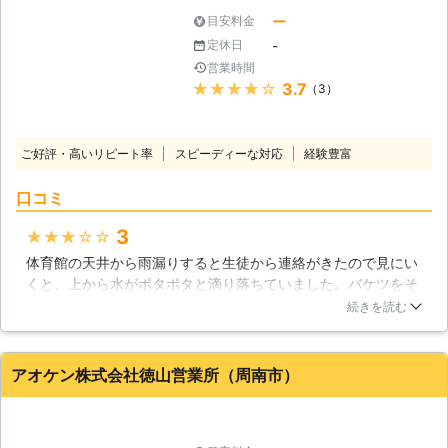
ー
目安料金
-
定休日
営業時間
★★★★★
3.7
（3）
ご好評・高いリピート率
スピーディーな対応
経験豊富
口コミ
3
★★★★★
体育館の天井から雨漏りすると生徒から連絡がきたので見にい
くと、上から水がポタポタと滴り落ちていました。バケツをそ
こへ置いて職員室へ戻り先生達と話合いをした結果、雨漏り修
続きを読む
理を依頼することになりました。やって来た業者に体育館の上
を見てもらうと、部分的な補強工事になりそうですねと言いま
した。見積りを出してもらうと、3日あれば大丈夫ですと書い
アオケン株式会社徳山営業所（周南市）
てあるのでお願いしました。次の日、業者は組立式の足場を用
いて高所に上って補強工事を始めました。作業をしているのは
かなり高い所でしたが、平然と仕事をしていたのですごいなと