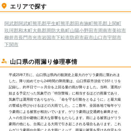
エリアで探す
阿武郡阿武町
熊毛郡平生町
熊毛郡田布施町
熊毛郡上関町
玖珂郡和木町
大島郡周防大島町
山陽小野田市
周南市
美祢市
柳井市
長門市
光市
岩国市
下松市
防府市
萩市
山口市
宇部市
下関市
山口県の雨漏り修理事情
平成25年7月に、山口県は県内の観測史上最大のゲリラ豪雨に襲われま
した。降り始めてから24時間の降雨量は、山口県萩市須佐で351ミリを
記録し、約半日で一ヶ月分を上回る量の雨が降りました。当時、運用が
始まる予定だった気象庁の「特別警報」に相当するほどの雨量であり、
気象庁は運用前でありながら、「命を守る行動をとるように」と最大級
の警戒を呼びかけるほどの大雨でした。ここ数年、全国各地で毎年ゲリ
ラ豪雨による被害が相次いでいます。ゲリラ豪雨は交通網を麻痺させ、
人々の生活や建物に甚大な影響をもたらします。雨による被害はゲリラ
豪雨の他にも、台風による大雨で引き起こされる場合もあります。これ
らゲリラ豪雨や台風による大雨によって、雨漏り被害を受ける住宅も少