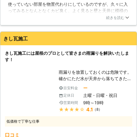
たら葺き替えてしまった方が雨漏りの
使っていない部屋を物置代わりにしているのですが、久々に入
れていて、寿命も長いですが、変色し
面からいっても安心です。 雨漏り修
ってみるとなんとなくカビ臭く、よく見ると壁と天井に模様の
てきてしまうので、塗替えメンテナン
理をきっかけに、屋根の劣化とはおさ
ようなものがありました。息子にも見せてみると「なんか湿気
スが必要になるでしょう。「セメント
続きを読む
らばしてみませんか？ 弊社ではこの
ってる」というのでこれは勘違いじゃないだろうと、すぐに業
瓦」は、厚型ストレートと呼ばれ、塗
ように、ご客様のご予算や状況に合わ
者さんに連絡しました（以前会社の雨漏りでもお世話になった
装の寿命が短いので、定期的な塗装が
せ柔軟に対応できるよう、3つのプラ
のです）。結果やはり予感的中で、屋根裏の柱が腐りかけてい
必要になります。20年経つと防水性
きし瓦施工
ンをご用意しています。 万が一修理
たとのことです。「早めに気づいてよかったですね」いえい
が無くなり、雨が浸透してしまうの
作業をおこなったあとに再度雨漏りや
え、こちらこそお早い対応ありがとうございました。またなに
で、葺き替える必要があります。雨漏
屋根瓦のズレが起こっても、10年の
きし瓦施工には屋根のプロとして皆さまの雨漏りを解決いたしま
かあればお願いします。
りが発生した場合は、有限会社関門瓦
施工保証が付いているので安心してご
す！
産業に雨漏り修理をご依頼ください。
福岡県
北九州市門司区
2016年12月28日
依頼くださいませ。 雨漏り・屋根修
【壁材の種類】 雨漏りは屋根からだ
雨漏りを放置しておくのは危険です。
理のご依頼は、戸建から住宅・マンシ
けではなく、外壁からも発生する事が
確かにただ水が天井から落ちてきた
ョンまでと幅広く対応しているやねっ
あります。「窯業系サイディング」と
り、天井や壁に染みを作るだけのよう
と山口にお任せください！
ー
目安料金
いう壁材は、最近の住宅では最も多く
に見えてしまいます。しかし、それだ
使われている壁材です。つなぎ目部分
土曜・日曜・祝日
定休日
けではないのです。上から垂れてくる
がひび割れて雨漏りになる事があるの
9時～19時
営業時間
雨水をお皿で受け止めていれば解決す
で注意が必要です。「金属系サイディ
★★★★★
4.1
（8）
るものではありません。水はカビの原
ング」は、窯業系サイディングの上位
因になりますし、木材が水に触れ続け
互換で、全ての項目が窯業系サイディ
低価格で丁寧な仕事
ているとその木材が腐ってしまいま
ングを上回っています。しかし、つな
す。こうなると染みだけの問題ではな
ぎ目は同じなので、定期的なメンテナ
口コミ
く、家の構造の問題になってしまいま