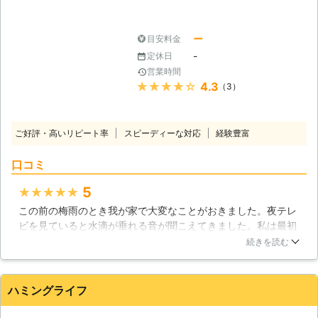
し付けください。弊社スタッフが迅速
に対応いたします。
ー
目安料金
-
定休日
営業時間
★★★★★
4.3
（3）
ご好評・高いリピート率
スピーディーな対応
経験豊富
口コミ
5
★★★★★
この前の梅雨のとき我が家で大変なことがおきました。夜テレ
ビを見ていると水滴が垂れる音が聞こえてきました。私は最初
キッチンの蛇口の音だと思っていたのですが、それは違いまし
続きを読む
た。テレビの真上の天井から雨漏りがしていました。私はすぐ
にテレビを移動して、拭いたのですがそのテレビがつくことは
二度とありませんでした。雨漏りを直す費用よりテレビの買い
ハミングライフ
替えの方がお金がかかりました。