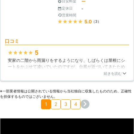
思いました。
ー
目安料金
-
定休日
山口県
山陽小野田市
2016年11月29日
営業時間
★★★★★
5.0
（3）
口コミ
5
★★★★★
実家の二階から雨漏りをするようになり、しばらくは屋根にシ
ートをかぶせて凌いでいたのですが、台風が近づいてきたため
修理をお願いする事にしました。急な依頼となってしまいとて
続きを読む
も申し訳なかったのですが、何とかスケジュールを調整しても
らう事ができたので安心しました。屋根の瓦が割れているのが
※⼀部業者情報は公開されている情報から当社独⾃に収集したもののため、正確性
雨漏りの原因でしたので、その部分だけ瓦を交換してもらいま
を担保するものではございません。
した。無事に台風は過ぎ去り、雨漏りをすることもありません
1
2
3
4
でした。
山口県
周南市
2016年10月19日