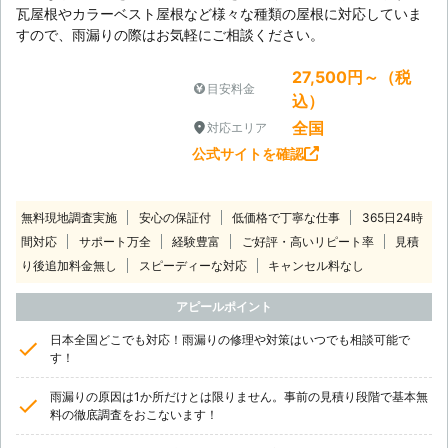
瓦屋根やカラーベスト屋根など様々な種類の屋根に対応していま
すので、雨漏りの際はお気軽にご相談ください。
27,500円～（税
目安料金
込）
全国
対応エリア
公式サイトを確認
無料現地調査実施
安心の保証付
低価格で丁寧な仕事
365日24時
間対応
サポート万全
経験豊富
ご好評・高いリピート率
見積
り後追加料金無し
スピーディーな対応
キャンセル料なし
アピールポイント
日本全国どこでも対応！雨漏りの修理や対策はいつでも相談可能で
す！
雨漏りの原因は1か所だけとは限りません。事前の見積り段階で基本無
料の徹底調査をおこないます！