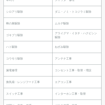
シロアリ駆除
ダニ・ノミ・トコジラミ駆除
蜂の巣駆除
ムカデ駆除
アライグマ・イタチ・ハクビシン
ゴキブリ駆除
駆除
ハト駆除
ねずみ駆除
コウモリ駆除
アンテナ工事
漏電修理
コンセント工事・取替・増設
換気扇・レンジフード工事
エアコン工事
スイッチ工事
インターホン工事・取替