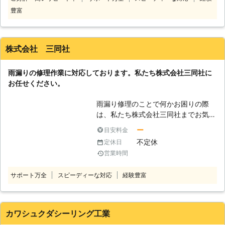
見したということで、焦っている方も
家全体の寿命が短くなってしまうので
豊富
多いです。ですので、ご説明は最低限
す。 屋根、住宅全体の様々な修理を
にしていますが、例えば料金について
承ってきた当社では、雨漏りの原因を
は詳しくご説明しないと駄目ですし、
究明し、適切な方法で修理を行いま
作業内容は要点だけ伝えるようにして
株式会社 三同社
す。どうぞお気軽にご相談ください！
います。一度で直らない場合は何回で
も修理をします。安心して私たちに頼
雨漏りの修理作業に対応しております。私たち株式会社三同社に
んでほしいです。 雨漏り修理は弊社
お任せください。
に任せてください。
雨漏り修理のことで何かお困りの際
は、私たち株式会社三同社までお気軽
にご相談ください。 弊社に在籍して
ー
目安料金
いるスタッフは、経験豊富で実績豊富
不定休
定休日
な熟練のプロですので、安心してお任
営業時間
せできます。 常にお客様目線での作
業を心掛けておりますので、適当な作
サポート万全
スピーディーな対応
経験豊富
業は一切いたしません。 お客様のご
要望やご希望に沿った形で作業し、お
客様の満足いただける仕上がりを提供
いたします。 雨漏り修理でお困りの
カワシュクダシーリング工業
お客様がおりましたら、遠慮なくお申