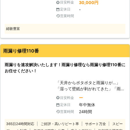
30,000円
目安料金
外壁 ・雨どい ・屋根 ・コーキング剤
-
定休日
（目地やすき間） 雨漏りは、場所に
営業時間
よっては個人ではなかなか位置や原因
の特定・修理が難しいのではないでし
経験豊富
ょうか。 そんなときこそ、屋根修理
を主におこなっている弊社「やねっと
山口」にご相談ください。 屋根の状
態を知り尽くした匠の技で皆さんの雨
雨漏り修理110番
漏りを解決に導きます！ 【3つのプラ
ンで予算と状況に合わせた修理方法を
雨漏りを速攻解決いたします！雨漏り修理なら雨漏り修理110番に
ご提案します】 雨漏り修理をおこな
お任せください！
うといっても、ただやみくもに直せば
いいというものではないと弊社は考え
「天井からポタポタと雨漏りが…」
ています。 お客様のなかには、「と
「湿って壁紙が剥がれてきた」「雨が
にかく雨漏りしないようにしてくれた
降った後にカビ臭い」など。 雨漏り
らいい」という方もいらっしゃれば、
ー
目安料金
修理110番は、このような雨漏りのお
「先のことを考えて、屋根全部雨漏り
年中無休
定休日
悩みに対応させていただいておりま
対策しておこう」という方までいらっ
24時間
営業時間
す。 雨漏りは放っておくと、屋根を
しゃるからです。 そのため、弊社で
傷め、あらゆるトラブルの元になって
は3つのプランからお客様の雨漏り状
365日24時間対応
ご好評・高いリピート率
サポート万全
スピー
しまいます。 雨漏りの疑わしい症状
況やご要望にあったものをご提案して