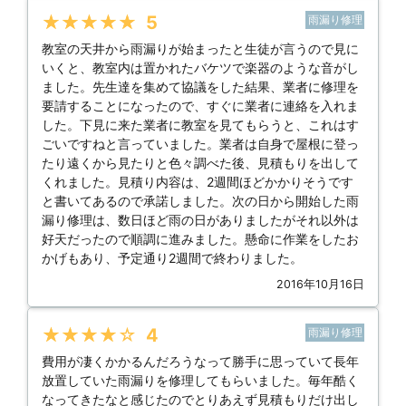
★★★★★
5
雨漏り修理
教室の天井から雨漏りが始まったと生徒が言うので見に
いくと、教室内は置かれたバケツで楽器のような音がし
ました。先生達を集めて協議をした結果、業者に修理を
要請することになったので、すぐに業者に連絡を入れま
した。下見に来た業者に教室を見てもらうと、これはす
ごいですねと言っていました。業者は自身で屋根に登っ
たり遠くから見たりと色々調べた後、見積もりを出して
くれました。見積り内容は、2週間ほどかかりそうです
と書いてあるので承諾しました。次の日から開始した雨
漏り修理は、数日ほど雨の日がありましたがそれ以外は
好天だったので順調に進みました。懸命に作業をしたお
かげもあり、予定通り2週間で終わりました。
2016年10月16日
★★★★★
4
雨漏り修理
費用が凄くかかるんだろうなって勝手に思っていて長年
放置していた雨漏りを修理してもらいました。毎年酷く
なってきたなと感じたのでとりあえず見積もりだけ出し