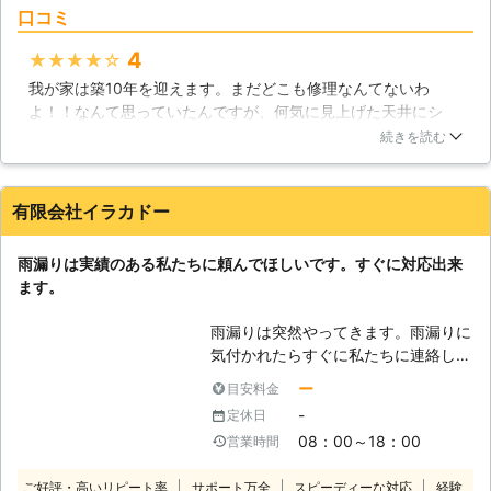
しょう！ 【外壁からも対応】 雨漏り
口コミ
り修理は当社にぜひご依頼ください。
の原因は屋根だけではありません。外
【雨漏り修理は一般の方には危険で
4
★★★★★
壁からも雨漏りをするのです。ヒビ割
す】 雨漏りは、屋根瓦が外れてしま
れた外壁に水が染み込むことによって
我が家は築10年を迎えます。まだどこも修理なんてないわ
うなどの分かりやすい原因から起こる
発生します。きし瓦施工はこの雨漏り
よ！！なんて思っていたんですが、何気に見上げた天井にシ
場合もありますが、見た目には正常で
にも対応していますので、まずはお問
ミ。何のシミ？良く分からないし何か大変なことになっている
あっても何らかの原因で起こる事もあ
続きを読む
い合わせ下さい。きし瓦施工の技術に
といけないと思い、光和ルーフ技建さんにみてもらいました。
ります。屋根に上って調査するのは一
よって雨漏りの原因を探しだし、しっ
水滴が落ちてこなくても雨漏りがしていることだったと知って
般の方には大変危険ですし、かえって
かり対処いたします。
驚きました。
屋根を傷つける恐れもあります。当社
有限会社イラカドー
は、屋根修理の実績を活かし、屋根に
福岡県
京都郡苅田町
2016年12月26日
細心の注意を払いながら作業をさせて
雨漏りは実績のある私たちに頼んでほしいです。すぐに対応出来
頂きます。 【雨漏りを修理すること
ます。
は大切なお宅を守ることにつながりま
す】 普段はほぼ目にすることが無
雨漏りは突然やってきます。雨漏りに
く、その痛みや汚れについて意識され
気付かれたらすぐに私たちに連絡して
る方は少ないですが、非常に大切な役
ほしいです。雨漏りは放置しています
ー
目安料金
割があります。雨水の浸入によって、
と害虫や住宅の損傷の原因になりま
木造の柱は湿気を吸い、菌が繁殖する
-
定休日
す。早めに直すのが良いですし、住宅
ことによってシロアリが食い荒らす被
08：00～18：00
営業時間
のダメージも少ない状態で直す方が断
害が出ています。また建材は多くのも
然良いです。お客様も急に雨漏りを発
のが水分により劣化を早める事から、
ご好評・高いリピート率
サポート万全
スピーディーな対応
経験