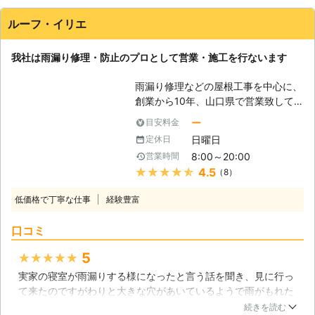
所を好むので、特に注意が必要です。
しかし、これらの問題は発生してから
ルーフ・イリエ
解決するのは中々大変なことです。
まずは雨漏りが起きても直ぐに解決す
我社は雨漏り修理・防止のプロとして営業・施工を行ないます
るのが一番ですので、当社にご相談頂
ければと思います。 【太陽光発電の
雨漏り修理などの屋根工事を中心に、
設置もお任せください】 雨漏り修理
創業から10年、山口県で営業致して
は、屋根の上での作業が主です。元々
おります。地域密着の会社として、お
そういう場所が得意なので、太陽光発
ー
目安料金
客様との人間関係をなによりも大切に
電の設置についても安心しておまかせ
日曜日
定休日
し、ご満足いただける施工をモットー
いただけます。雨漏り修理の際にご相
8:00～20:00
営業時間
にお仕事を引き受けさせていただいて
談頂ければ、屋根の状況はもう分かっ
★★★★★
4.5
（8）
おります。 【ご存じですか？屋根リ
ていますので、最適なシステムをご提
フォームのタイミング】 ＊瓦が剥が
案できますので、どうぞ合わせてご相
低価格で丁寧な仕事
経験豊富
れた、ズレている ＊天井にシミ、雨
談頂ければと思います。
漏り ＊瓦の変色、色あせ、汚れが目
口コミ
立つ 以上のような症状にお気付きに
なることはございませんか？これらは
5
★★★★★
例え小さなものでもあっても、雨漏り
実家の寝室が雨漏りする様になったと言う話を聞き、見に行っ
修理をはじめとする、屋根リフォーム
て来たのですがわりと大きな穴があいているようで雨がもれた
が必要なことを示すサインとなりま
場所が結構なシミになっていた事から早急に直す事になりまし
す。お住まいの大切な屋根にこれらの
続きを読む