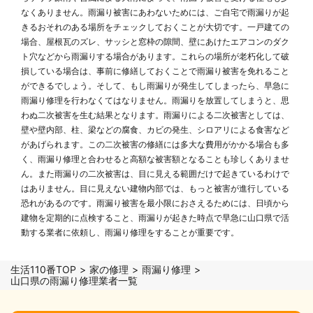
なくありません。雨漏り被害にあわないためには、ご自宅で雨漏りが起
きるおそれのある場所をチェックしておくことが大切です。一戸建ての
場合、屋根瓦のズレ、サッシと窓枠の隙間、壁にあけたエアコンのダク
ト穴などから雨漏りする場合があります。これらの場所が老朽化して破
損している場合は、事前に修繕しておくことで雨漏り被害を免れること
ができるでしょう。そして、もし雨漏りが発生してしまったら、早急に
雨漏り修理を行わなくてはなりません。雨漏りを放置してしまうと、思
わぬ二次被害を生む結果となります。雨漏りによる二次被害としては、
壁や壁内部、柱、梁などの腐食、カビの発生、シロアリによる食害など
があげられます。この二次被害の修繕には多大な費用がかかる場合も多
く、雨漏り修理と合わせると高額な被害額となることも珍しくありませ
ん。また雨漏りの二次被害は、目に見える範囲だけで起きているわけで
はありません。目に見えない建物内部では、もっと被害が進行している
恐れがあるのです。雨漏り被害を最小限におさえるためには、日頃から
建物を定期的に点検すること、雨漏りが起きた時点で早急に山口県で活
動する業者に依頼し、雨漏り修理をすることが重要です。
生活110番TOP
家の修理
雨漏り修理
山口県の雨漏り修理業者一覧