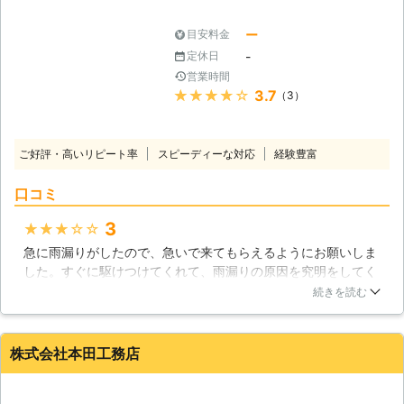
山口県
下関市
2018年12月15日
ー
目安料金
-
定休日
営業時間
★★★★★
3.7
（3）
ご好評・高いリピート率
スピーディーな対応
経験豊富
口コミ
3
★★★★★
急に雨漏りがしたので、急いで来てもらえるようにお願いしま
した。すぐに駆けつけてくれて、雨漏りの原因を究明をしてく
れました。その日のうちに応急処置をしてくれて、数日間で全
続きを読む
ての工程が終了したので、助かりました。工事の早さに驚きで
す。おかげで安心して眠れました。暑い中の作業でしたが、嫌
な顔もせず一生懸命にやってくれたのが印象的でした。
株式会社本田工務店
山口県
下松市
2016年12月13日