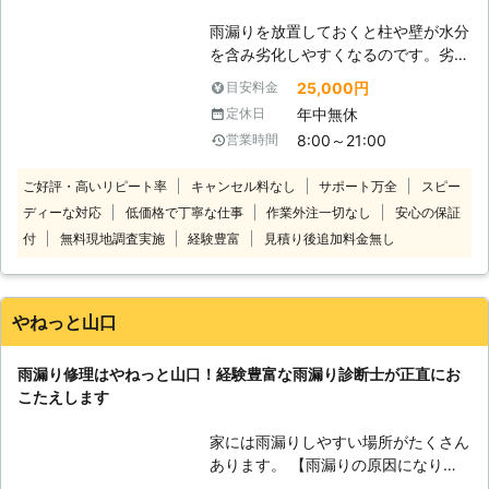
悩みがあればなんでもご相談ください
雨漏りを放置しておくと柱や壁が水分
ませ。
を含み劣化しやすくなるのです。劣化
が進むと家が傾いたりするおそれもあ
25,000円
目安料金
るため早めの対処が大切です。 自分
年中無休
定休日
で雨漏り原因がわからない場合は業者
8:00～21:00
営業時間
に連絡しましょう。そのときはぜひ当
社までご相談ください。ご連絡いただ
ご好評・高いリピート率
キャンセル料なし
サポート万全
スピー
ければ無料調査にて原因を追究しすぐ
ディーな対応
低価格で丁寧な仕事
作業外注一切なし
安心の保証
に最適な方法で修理いたします。お客
様の屋根の状態を丁寧にくまなく調査
付
無料現地調査実施
経験豊富
見積り後追加料金無し
しトラブル解決いたしますのでぜひ当
社までご依頼ください。
やねっと山口
雨漏り修理はやねっと山口！経験豊富な雨漏り診断士が正直にお
こたえします
家には雨漏りしやすい場所がたくさん
あります。 【雨漏りの原因になりや
すい場所TOP5】 ・サッシまわり ・