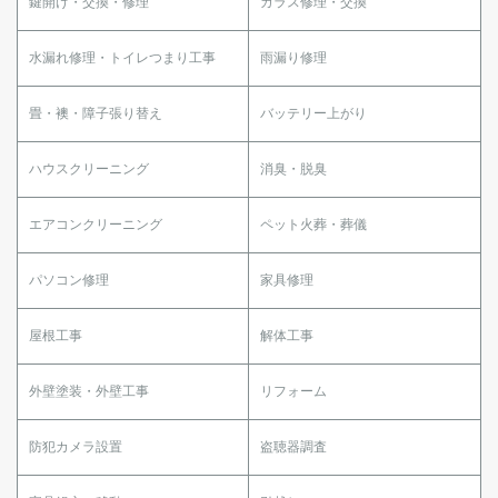
鍵開け・交換・修理
ガラス修理・交換
水漏れ修理・トイレつまり工事
雨漏り修理
畳・襖・障子張り替え
バッテリー上がり
ハウスクリーニング
消臭・脱臭
エアコンクリーニング
ペット火葬・葬儀
パソコン修理
家具修理
屋根工事
解体工事
外壁塗装・外壁工事
リフォーム
防犯カメラ設置
盗聴器調査