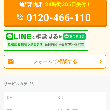
通話料無料
24時間365日受付！
0120-466-110
フォーム
で
相談
する
サービスカテゴリ
剪定
伐採
草刈り
シャッター修理