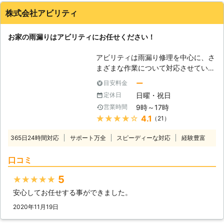
株式会社アビリティ
お家の雨漏りはアビリティにお任せください！
アビリティは雨漏り修理を中心に、さ
まざまな作業について対応させていた
だいております。皆様の生活において
ー
目安料金
発生する様々な問題点を解決するため
日曜・祝日
定休日
に日々、努力しております。 皆様か
9時～17時
営業時間
らのご依頼を解決して、喜んでいただ
★★★★★
4.1
（21）
けるようにスタッフ一同頑張っていき
ますので、何卒よろしくお願いしま
365日24時間対応
サポート万全
スピーディーな対応
経験豊富
す。 【雨漏りについて】 住宅の雨漏
りは、さまざまなトラブルの原因にな
口コミ
ります。室内のカビはもちろん、お洋
服や家具、家電などの水濡れは、汚損
5
★★★★★
や故障の原因ですし、室内の湿度が高
安心してお任せする事ができました。
いと不快感も高く、更には害虫の侵入
も考えられます。特にトコジラミやシ
2020年11月19日
ロアリといった害虫は、湿度が高い場