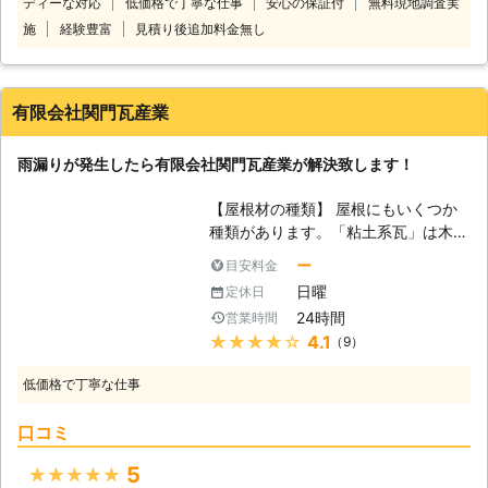
ディーな対応
低価格で丁寧な仕事
安心の保証付
無料現地調査実
があったら、すぐに専門の業者に見て
います。 ＜やねっと山口おすすめ！
もらい早期解決しましょう。 早い段
施
経験豊富
見積り後追加料金無し
雨漏り修理の3つのプラン＞ ・お急ぎ
階であれば屋根の一部を修理するだけ
修理プラン 雨漏りしている部分だけ
で、雨漏りが改善され費用も少なくて
を修理するプランです。 応急処置の
済みます。 雨漏り110番では24時
意味合いが強いため再発のおそれはあ
有限会社関門瓦産業
間、年中無休で電話でのご相談を受け
りますが、10,000円からという比較
付けています。 夜間や土日に雨漏り
的少額で修理ができるため、少ない予
雨漏りが発生したら有限会社関門瓦産業が解決致します！
を発見したらすぐにご相談ください。
算で何とかしたいという方におすすめ
日本全国の雨漏り修理のプロが迅速に
です。 ・しっかり補修プラン 「もう
【屋根材の種類】 屋根にもいくつか
駆け付けます。 また、『他社で見積
雨漏りなんて絶対ごめん！」そんな方
種類があります。「粘土系瓦」は木造
もりをしたけれど高かった』とお困り
にこそおすすめなのが、弊社のしっか
住宅でよく見る昔からある瓦で、耐久
の方は、一度雨漏り110番でお見積り
り補修プランです。 現在雨漏りして
ー
目安料金
性や強度は高いのですが、重いため地
をご依頼ください。 雨漏り110番では
いる箇所だけでなく、屋根全体の状況
日曜
定休日
震に弱いと言われています。「ストレ
現地調査、お見積りは無料です！ 雨
を確認し雨漏りが起きそうな箇所を事
24時間
営業時間
ート瓦」は、最近の住宅ではよく見る
漏り110番ではお客様のお電話をいつ
前に補修もおこないます。 ・完全葺
★★★★★
4.1
（9）
タイプで、一般的に普及している瓦で
でもお待ちしております。 ※対応エリ
き替えプラン 屋根全体の劣化が進ん
す。軽くてカラーを選べるのが人気で
ア・加盟店・現場状況により、事前に
でいるのであれば、思い切って葺き替
低価格で丁寧な仕事
す。しかし、寿命が短く塗装が剥がれ
お客様にご確認したうえで調査・見積
えてしまうのもひとつの手です！ 屋
ると防水性が急激にさがるのが弱点で
もりに費用をいただく場合がございま
根の種類によっても寿命は違います
口コミ
す。「金属系瓦」は、非常に軽い瓦
す。
が、トタン屋根であれば10年ほど、
で、粘土系瓦の1/10、ストレート瓦の
瓦屋根であれば30年ほど設置してい
5
★★★★★
1/3程度となっています。耐候性に優