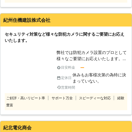
ストダウンが出来ます。 精巧に製造
されているため、偽物だと見抜く事は
非常に困難です。ダミーとはいえLED
紀州住機建設株式会社
が点滅するなどすれば、よい意味で周
囲に威圧感を与える事で、家庭や事務
セキュリティ対策など様々な防犯カメラに関するご要望にお応え
所の安全が守られるようになります。
いたします。
弊社では防犯カメラ設置のプロとして
様々なご要望にお応えいたします。監
視カメラ設置というのはただ単にカメ
ー
目安料金
ラを設置すれば良いというのではな
休みもお客様次第の為特に決
く、適切な場所に状況に合ったカメラ
定休日
まっていない。
を設置しなければセキュリティ対策と
営業時間
しては意味をなしません。弊社では目
的用途に合わせた防犯カメラの設置の
ご好評・高いリピート率
サポート万全
スピーディーな対応
経験
提供をしておりますので、これまでカ
豊富
メラを設置したことがないという方で
も安心してお気軽にご相談ください。
安全上のお悩みやご要望などに沿って
最善の方法や設備を提供させていただ
紀北電化商会