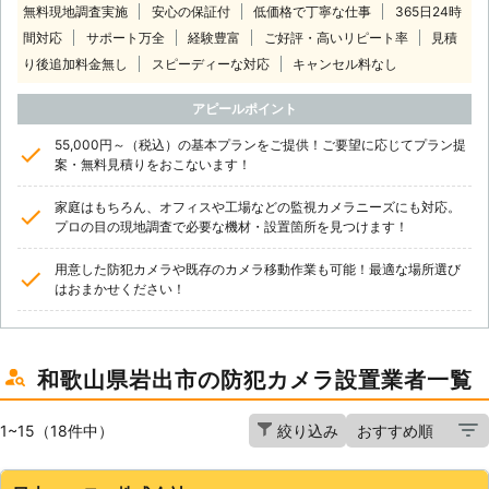
無料現地調査実施
安心の保証付
低価格で丁寧な仕事
365日24時
間対応
サポート万全
経験豊富
ご好評・高いリピート率
見積
り後追加料金無し
スピーディーな対応
キャンセル料なし
アピールポイント
55,000円～（税込）の基本プランをご提供！ご要望に応じてプラン提
案・無料見積りをおこないます！
家庭はもちろん、オフィスや工場などの監視カメラニーズにも対応。
プロの目の現地調査で必要な機材・設置箇所を見つけます！
用意した防犯カメラや既存のカメラ移動作業も可能！最適な場所選び
はおまかせください！
和歌山県岩出市の防犯カメラ設置業者一覧
1~15（18件中）
絞り込み