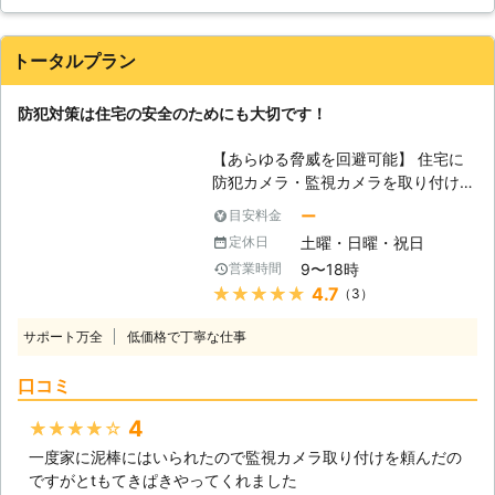
を避ける傾向があります。マンション
に設置されていると、周辺でゴミのポ
イ捨てや落書きを防止する効果も期待
トータルプラン
できます。入居者を募集する際に、セ
キュリティがしっかりしている物件で
防犯対策は住宅の安全のためにも大切です！
あるとアピースすることもできます。
【オフィスの防犯対策に】 企業は個
【あらゆる脅威を回避可能】 住宅に
人情報をはじめ、社内の機密情報の管
防犯カメラ・監視カメラを取り付ける
理が厳しく問われるようになってきま
ことは、少々過剰な防犯であると認識
した。夜間のオフィスは社員がいない
ー
目安料金
されている方が多いことでしょう。し
ため、泥棒に狙われやすい状況だと言
土曜・日曜・祝日
定休日
かし、近年のように多くの痛ましい報
えます。重要な情報が入ったパソコン
9〜18時
営業時間
道が相次いでいることから、事前に行
が盗まれてしまったら、会社にとって
★★★★★
4.7
（3）
っておくべき対策と言っても過言では
は死活問題になってしまいます。監視
ありません。住宅にカメラを取り付け
カメラを設置しておくことで、犯罪を
サポート万全
低価格で丁寧な仕事
るだけで、あらゆる被害を追い返す抑
未然に防ぐことが期待できるほか、不
止効果が期待できます。 【監視カメ
審者を発見するためにも役に立ちま
口コミ
ラと防犯カメラの違い】 監視するこ
す。
とが目的としているカメラと、防犯を
4
★★★★★
目的としているカメラでは大きな違い
一度家に泥棒にはいられたので監視カメラ取り付けを頼んだの
があります。監視カメラは対象となる
ですがとtもてきぱきやってくれました
箇所を監視する役割にあるため、対象