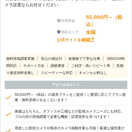
メラ設置ならお任せください
55,000円～（税
目安料金
込）
全国
対応エリア
公式サイトを確認
無料現地調査実施
安心の保証付
低価格で丁寧な仕事
365日24時
間対応
サポート万全
経験豊富
ご好評・高いリピート率
見積
り後追加料金無し
スピーディーな対応
キャンセル料なし
アピールポイント
55,000円～（税込）の基本プランをご提供！ご要望に応じてプラン提
案・無料見積りをおこないます！
家庭はもちろん、オフィスや工場などの監視カメラニーズにも対応。
プロの目の現地調査で必要な機材・設置箇所を見つけます！
用意した防犯カメラや既存のカメラ移動作業も可能！最適な場所選び