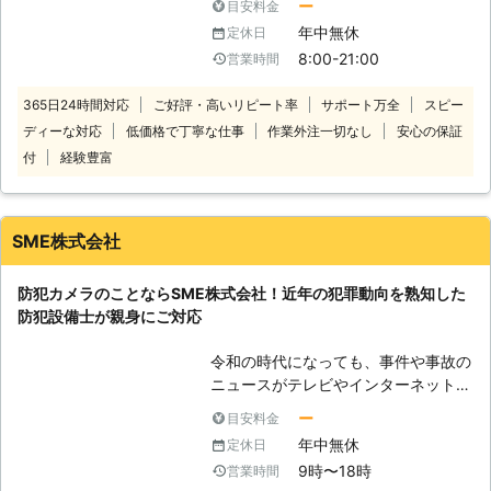
メラ設置について】 株式会社ジャス
ー
目安料金
い」 「店のレジの釣り銭間違い防止
トリレーションでは防犯カメラ設置の
年中無休
定休日
対策をしたい」 防犯カメラの設置を
ご依頼・ご相談も受けつけておりま
8:00-21:00
営業時間
お考えなら、松尾電気にご依頼を！暮
す。 こんな時にはご相談ください。
らしの中での不安や不便を防犯カメラ
・不審者の侵入や窃盗を未然に防ぐた
365日24時間対応
ご好評・高いリピート率
サポート万全
スピー
の取り付けによって解決のお手伝いを
め。 ・車や外壁への落書きなどのい
ディーな対応
低価格で丁寧な仕事
作業外注一切なし
安心の保証
おこないます。 お客様の悩みに寄り
たずらを防止するため。 ・大切な家
添い、お客様目線で安全・丁寧に作業
付
経験豊富
族やペットを事件、事故から守るた
します。まずはご相談からどうぞ！お
め。 etc... この他にも、防犯カメラに
待ちしています。 【電気屋さんによ
関する事なら何でもお気軽にご連絡く
る防犯カメラ工事】 当店は大阪府堺
ださい。
SME株式会社
市に拠点を構える、地元の電気屋さん
です。近畿一円で出張対応しておりま
防犯カメラのことならSME株式会社！近年の犯罪動向を熟知した
すので、電気のことならお任せくださ
防犯設備士が親身にご対応
い！ 防犯カメラの種類によっては設
置の際に電源配線やLAN配線の工事が
令和の時代になっても、事件や事故の
必要となり、電気工事士の資格を持つ
ニュースがテレビやインターネットで
スタッフの対応だと安心です。当店に
毎日取り上げられています。また、警
は第一種電気工事士・第二種電気工事
ー
目安料金
察庁調べでは令和元年の刑法犯の認知
士が在籍しています。電気屋さんの技
年中無休
定休日
件数は約68万人というデータも公開
術で安全に防犯カメラの設置工事をお
9時〜18時
営業時間
されています。 「最近イヤな事件が
こないますよ。 【ご家庭から店舗・