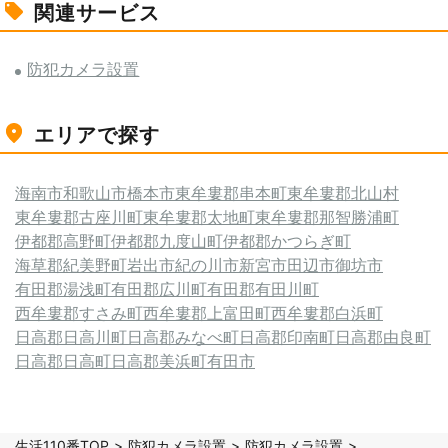
関連サービス
防犯カメラ設置
エリアで探す
海南市
和歌山市
橋本市
東牟婁郡串本町
東牟婁郡北山村
東牟婁郡古座川町
東牟婁郡太地町
東牟婁郡那智勝浦町
伊都郡高野町
伊都郡九度山町
伊都郡かつらぎ町
海草郡紀美野町
岩出市
紀の川市
新宮市
田辺市
御坊市
有田郡湯浅町
有田郡広川町
有田郡有田川町
西牟婁郡すさみ町
西牟婁郡上富田町
西牟婁郡白浜町
日高郡日高川町
日高郡みなべ町
日高郡印南町
日高郡由良町
日高郡日高町
日高郡美浜町
有田市
生活110番TOP
防犯カメラ設置
防犯カメラ設置