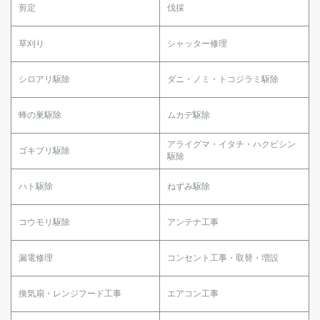
剪定
伐採
草刈り
シャッター修理
シロアリ駆除
ダニ・ノミ・トコジラミ駆除
蜂の巣駆除
ムカデ駆除
アライグマ・イタチ・ハクビシン
ゴキブリ駆除
駆除
ハト駆除
ねずみ駆除
コウモリ駆除
アンテナ工事
漏電修理
コンセント工事・取替・増設
換気扇・レンジフード工事
エアコン工事