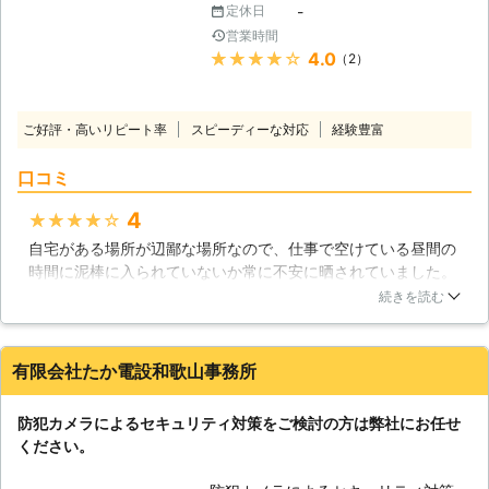
で、万引きが止まり安心してお店を経
-
定休日
す。SME株式会社の防犯設備士は、近
営できる環境を手に入れてみません
営業時間
年の犯罪動向に関しても熟知。さらに
か。
★★★★★
4.0
（2）
現場調査の際は必ず現場確認をおこな
い、状況によっては実機の防犯カメラ
を持ち込み機種選定をいたします。近
ご好評・高いリピート率
スピーディーな対応
経験豊富
年の犯罪がご不安なお客様も安心して
ご相談いただけます。 ③自治会の方
口コミ
や賃貸の管理者様向けに嬉しい防犯カ
メラのリースプログラム！ 「防犯カ
4
★★★★★
メラは気になるけど町内会の予算の心
配が……」とご不安な方もいらっしゃ
自宅がある場所が辺鄙な場所なので、仕事で空けている昼間の
るのではないでしょうか。SMEのリー
時間に泥棒に入られていないか常に不安に晒されていました。
スプログラムでは、防犯カメラの設備
それで、集中して仕事をするために、株式会社PDIに監視カメ
続きを読む
導入費を軽減することができますよ。
ラを取り付けてもらうことにしました。カメラの設置ととも
さらにSMEリースプログラムでは機器
に、会社から遠隔で監視できるようにインターネットの契約も
の更新もおこなうため、古いカメラが
行ってくれました。何から何までサポートして頂き、感謝して
有限会社たか電設和歌山事務所
そのまま放置されてしまうことを防げ
います。
ます。 上記の特徴をいかして、防犯
和歌山県
岩出市
2016年11月24日
防犯カメラによるセキュリティ対策をご検討の方は弊社にお任せ
カメラ設置をおこなっているSME株式
ください。
会社は、防犯カメラ設置を通して哀し
みのない社会を作りたいと考えていま