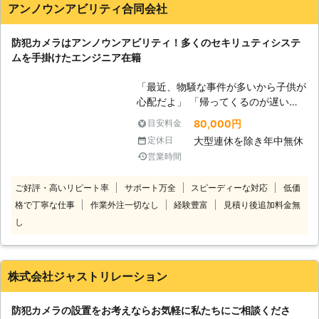
アンノウンアビリティ合同会社
らお気軽にお問い合わせください。受
付時間は24時間365日休まず、受け
防犯カメラはアンノウンアビリティ！多くのセキリュティシステ
付けております。 緊急の場合でも、
ムを手掛けたエンジニア在籍
すぐに対応可能です。日本全国対応し
ておりますのでお気軽にご相談くださ
「最近、物騒な事件が多いから子供が
い。 お客様のご要望にできうる限り
心配だよ」 「帰ってくるのが遅いか
対応いたします。
ら子供の様子を外からでも観れるよう
80,000円
目安料金
にしたい」 こんな風に、家で留守番
大型連休を除き年中無休
定休日
をしている大切な我が子の様子はどこ
営業時間
にいても気になるものですよね。そん
なときこそ、アンノウンアビリティ合
ご好評・高いリピート率
サポート万全
スピーディーな対応
低価
同会社の防犯カメラがお子さまを見守
格で丁寧な仕事
作業外注一切なし
経験豊富
見積り後追加料金無
る目になります。 アンノウンアビリ
ティ合同会社は、大阪府八尾市を中心
し
とした地域にお住まいのお客様からの
防犯カメラ設置のご依頼を承っており
ます。 【アンノウンアビリティ合同
株式会社ジャストリレーション
会社の強み】 アンノウンアビリティ
合同会社は多くの防犯カメラ設置業者
防犯カメラの設置をお考えならお気軽に私たちにご相談くださ
の中から選ばれる強みがございます。