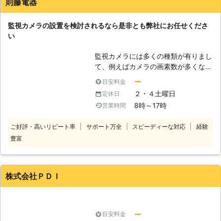
そ、SME株式会社がお助けいたしま
設備も対応】 最近ではネット環境の
則藤電器
のご依頼を承っております。 【株式
す。 SME株式会社は、和歌山県和歌
普及から防犯カメラの種類が増え、手
会社キャトルプランの強み】 株式会
山市を中心とした地域にお住まいのお
軽な設備でもカメラを設置できるよう
監視カメラの設置を検討されるなら是非とも弊社にお任せくださ
社キャトルプランにはお客様から選ば
客様から防犯カメラ設置のご依頼を承
になりました。大手アンテナメーカー
い
れる強みがございます。 ●豊富な品
っております。 でも防犯カメラをそ
であるDXアンテナやマスプロなど
揃えで、お客様のご要望に合わせた防
もそもちゃんと置いてくれるの？とご
が、ワイヤレス防犯カメラを出してい
監視カメラには多くの種類が有りまし
犯カメラをご提案いたします 株式会
不安なお客様もいらっしゃるかもしれ
ます。外出先でもネット環境さえあれ
て、例えばカメラの画素数が多くなり
社キャトルプランの強みは高画質防犯
ません。SME株式会社はそんなお客様
ば、モニター確認できるのでいつでも
ますと鮮明な画像を見る事が出来る上
カメラやネットワーク方式の防犯カメ
ー
目安料金
のご不安を解消できるような以下の特
チェックできるのです。 当店ではDX
に、詳細な動きなども確認する事が可
ラなどの品揃えが豊富であるというこ
徴を持っています。 【防犯設備士在
２・４土曜日
定休日
アンテナやマスプロの設備をはじめ、
能です。赤外線カメラが付いています
とです。また、防犯カメラの設置から
籍！SME株式会社の特徴】 ①企業の
さまざまな防犯カメラを扱っていま
8時～17時
営業時間
と夜間でも画像を記録する事が出来ま
メンテナンスまでトータルサポートい
セキュリティ対策で培った豊富なノウ
す。お客様の使用目的、住環境などに
す。そして監視カメラ設置に際しては
たします。品揃え豊富な防犯カメラが
ハウ！ SME株式会社は防犯カメラ設
よって有資格者が最適なご提案をさせ
ご好評・高いリピート率
サポート万全
スピーディーな対応
経験
専門知識や最適な設置場所の選定、電
あるからこそお客様のご希望に応じた
置を通して多くの企業様の安全管理に
ていただきます。 （対応カメラ） ア
豊富
気配線の取り回しやコンセント増設な
防犯カメラを設置できますよ。更にメ
携わらせていただきました。そんな実
ナログカメラ・ネットワークカメラ・
どへの対応が求められます。弊社では
ンテナンスにも対応可能なので設置後
績を持つSME株式会社だからこそ、ど
ドームカメラ・箱型カメラ・街頭防犯
監視カメラのプロが実際に設置したい
のサポートも安心。 防犯カメラ設置
の場所に防犯カメラを設置するのが効
カメラ・小型カメラ など
場所にお伺いして、お客さんのお悩み
後、不具合が起こったときにもご相談
株式会社ＰＤＩ
果的なのかを判断できる、豊富なノウ
や要望事項を確実に反映させて頂きま
いただけます。 株式会社キャトルプ
ハウを持っています。 ②防犯設備士
す。マイホームをはじめ、店舗や事務
ランはお客様がご満足いただけるよう
が対応いたします！ 防犯設備士とは
所、そして工場など幅広い物件に対応
な施工をしたいと考えています。株式
防犯設備の施工やメンテナンスなどの
する事が可能です。
会社キャトルプランの防犯カメラ設置
ー
目安料金
知識や技術を持った防犯設備のプロで