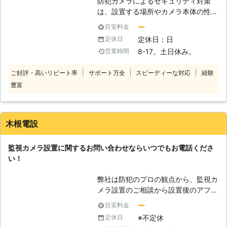
防犯カメラによるセキュリティ対策
す。事件や事故に大切な人が巻き込ま
は、設置する場所やカメラ本体の性能
れてしまう哀しみは、その人の時間を
などによって変わってきます。適切な
止めてしまうということを、大切な従
ー
目安料金
場所に適切な機材を取り付ける必要が
業員が交通事故に遭った経験から感じ
定休日：日
定休日
あるので、経験を持ったプロの目で取
ているのです。SME株式会社の防犯カ
8-17。土日休み。
営業時間
り付け位置を決めることが重要になっ
メラ設置で、お客様の大切な方を事件
てきます。場合によってはダミーカメ
や事故から守るお手伝いができました
ご好評・高いリピート率
サポート万全
スピーディーな対応
経験
ラという電子回路の内蔵されていない
ら幸いです。
豊富
カメラを設置することで、コストの削
減も提案できます。 実際の犯罪が起
きた際の証拠映像としてももちろんで
すが、侵入者の警戒感を高め、侵入を
木根電設
断念させるという犯罪抑止の効果もあ
る防犯カメラを導入するなら、是非弊
監視カメラ設置に関するお問い合わせならいつでもお電話くださ
社までご相談ください。ご自宅やオフ
い！
ィスの状況に合わせた最も効果的な方
法をご提案いたします。
弊社は防犯のプロの観点から、監視カ
メラ設置のご相談から設置後のアフタ
ーフォローに至るまで、全力でお客様
ー
目安料金
のサポートをさせていただいておりま
※不定休
定休日
す。 事業主様から個人の方まであら