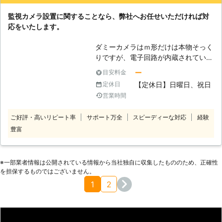
きます。コストに関しても臨機応変に
対応することができますので、まずは
監視カメラ設置に関することなら、弊社へお任せいただければ対
無料相談をご依頼ください。
応をいたします。
ダミーカメラはｍ形だけは本物そっく
りですが、電子回路が内蔵されていな
いため撮影や記録は出来ないのが特徴
ー
目安料金
です。しかし、中には作動中のように
【定休日】日曜日、祝日
定休日
見せかけるためにLEDなどを点滅させ
営業時間
ているものもあります。使用するメリ
ットとしては、防犯カメラをたくさん
ご好評・高いリピート率
サポート万全
スピーディーな対応
経験
つけている場所に本物の防犯カメラと
豊富
両方を導入することでコスト削減に繋
がるので、ダミーカメラにも需要があ
ります。お問い合わせいただければ
親切・丁寧にお客様の防犯上のお悩み
※⼀部業者情報は公開されている情報から当社独⾃に収集したもののため、正確性
をお聞きした上で、最適なものを提案
を担保するものではございません。
いたします。画素数の高いものから幅
1
2
広く取り扱っておりますので、お任せ
ください。