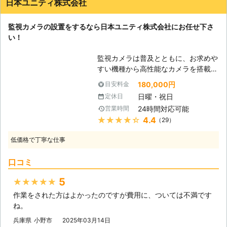
日本ユニティ株式会社
監視カメラの設置をするなら日本ユニティ株式会社にお任せ下さ
い！
監視カメラは普及とともに、お求めや
すい機種から高性能なカメラを搭載し
たものまで、種類が豊富になってきま
180,000円
目安料金
した。お客様が設置したいとお考えの
日曜・祝日
定休日
場所に、最適な監視カメラをご提案さ
24時間対応可能
営業時間
せて頂きます。監視カメラ設置は日本
★★★★★
4.4
（29）
ユニティ株式会社にお任せ下さい。
【犯罪抑止のために】 マンションや
低価格で丁寧な仕事
ご自宅に監視カメラを設置すること
で、万一泥棒に入られた時に、犯人を
口コミ
特定する証拠として利用することがで
きます。また監視カメラが設置されて
5
★★★★★
いれば、犯罪の抑制にも役立ちます。
作業をされた方はよかったのですが費用に、ついては不満です
窃盗犯は、できるだけ人に見つからず
ね。
に犯行を行おうとするので、監視カメ
ラが設置されているのを見ると、侵入
兵庫県
小野市
2025年03月14日