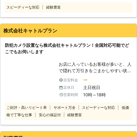
多いから防犯対策をしておきたいな
工場などで設置！】 防犯カメラは設
スピーディーな対応
経験豊富
あ」 「家の近所で強盗事件があった
置する場所によって台数・カメラの種
から家族が心配だよ」 自分だけでな
類・映像の管理方法などが異なりま
く、家族や身の回りの大切な方が事件
す。作業に慣れたベテランスタッフが
や事故に巻き込まれたら哀しいもの。
お客様の目的にあった方法をご提案し
株式会社キャトルプラン
こんな風に、できることなら防犯対策
ます。 ■ご家庭の場合 お住まいで防
をして防げるものなら防ぎたいですよ
犯カメラを設置する場合には「家の防
防犯カメラ設置なら株式会社キャトルプラン！全国対応可能でど
ね。しかし、具体的に防犯対策は何を
犯対策」「子どもやペットちゃんの様
こでもお伺いします
どうしたらいいのかよくわからない方
子確認」などの用途が考えられます。
もいらっしゃるのではないでしょう
家の形状に合わせたより効果的な設置
お店に入っているお客様が多いと、人
か。 防犯対策には防犯カメラの設置
場所をご提案。室内の設置は目立ちに
で隠れて万引きをごまかしやすい状況
も効果的であるとされています。その
くいデザインのドームカメラにするな
ができます。そのような状況であれ
理由は、犯罪の証拠を記録に残せるだ
どの工夫もいたします。 ■店舗、オ
ー
目安料金
ば、防犯カメラの目を盗んで万引きを
けでなく、不審者に”防犯カメラで見
フィス・工場などの場合 テナントや
土日祝日
定休日
おこないやすくなるためです。 「万
られている” という意識を持たせやす
オフィス、工場などに防犯カメラを設
10時～18時
営業時間
引きが増えて売り上げが厳しいなあ」
くなるためです。 しかし、もし防犯
置する場合には「防犯対策」のほか
「防犯カメラを新しく設置したいよ」
カメラを設置しても適切な場所に置い
「安全管理」「衛生管理」「不正の防
ご好評・高いリピート率
サポート万全
スピーディーな対応
低価
出来たら性能のいい防犯カメラで、万
ていなければ、有事の際に何も映らな
止」などの用途で設置される場合が多
格で丁寧な仕事
安心の保証付
経験豊富
引きを改善したいもの。そんなときこ
い場合があります。 それならどこに
いです。目的に合わせた設置によっ
そ、防犯カメラ取り付け業者の株式会
防犯カメラをセットしたらいいのかわ
て、トラブルを防ぐお手伝いをいたし
社キャトルプランの出番です。株式会
からなくてお手上げ……そんなときこ
ます。 【大手メーカーの防犯カメラ
社キャトルプランは、防犯カメラ設置