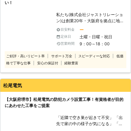
い！
アンノウンアビリティ合同会社の強み
は防犯カメラ・防犯ゲートなどのセキ
私たち(株式会社ジャストリレーショ
リュティシステムを手掛けるエンジニ
ン)は創業20年・大阪府を拠点に地元
アが多く在籍していると言うことで
に密着したサービスでお客様にご満足
す。そんなアンノウンアビリティ合同
ー
目安料金
いただける様な高品質なサービスを提
会社だからこそヒアリングしたお客様
土曜・日曜・祝日
定休日
供しております。 業務内容はLAN配
のご要望に応じた防犯カメラを設置で
9：00～18：00
営業時間
線工事・インターホン設置・防犯カメ
きますよ。 アンノウンアビリティ合
ラ設置など、幅広い業務をご提案させ
同会社は未知の能力へ挑戦しエンジニ
ご好評・高いリピート率
サポート万全
スピーディーな対応
低価
ていただいております。 弊社には経
アスキルを高めていきたいと考えてい
格で丁寧な仕事
安心の保証付
経験豊富
験・知識が豊富な職人肌のプロ集団が
ます。アンノウンアビリティ合同会社
お客様のお悩みにも迅速に対応いたし
の防犯カメラ設置で大切なお子様を安
ますのでご安心してご相談ください！
全に見守ることができる環境を手に入
また、設置設定は外注ではなく、すべ
れてみませんか。
松尾電気
て完全自社工事となっております。
作業完了後のアフターフォローも万全
【大阪府堺市】松尾電気の防犯カメラ設置工事！有資格者が目的
です。 LAN配線工事・インターホン
にあわせた工事をご提案
設置・防犯カメラ設置に関する事なら
何でもお気軽にご相談ください！ お
「近隣で空き巣が起きて不安」 「出
客様のご依頼、スタッフ一同心からお
先で家の中の様子が気になる」 「嫌
待ちしております！ 【弊社の防犯カ
がらせの犯人を突き止める証拠がほし