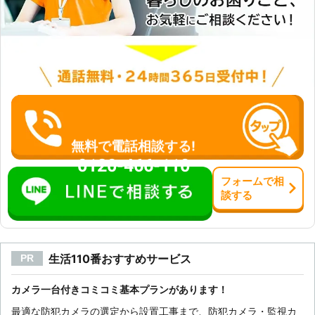
無料で電話相談する!
0120-466-110
フォーム
で
相
談
する
生活110番おすすめサービス
PR
カメラ一台付きコミコミ基本プランがあります！
最適な防犯カメラの選定から設置工事まで、防犯カメラ・監視カ