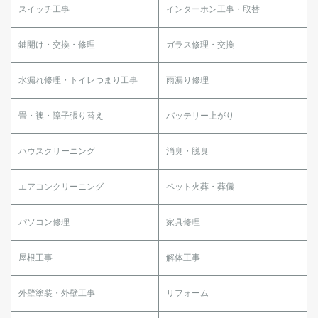
スイッチ工事
インターホン工事・取替
鍵開け・交換・修理
ガラス修理・交換
水漏れ修理・トイレつまり工事
雨漏り修理
畳・襖・障子張り替え
バッテリー上がり
ハウスクリーニング
消臭・脱臭
エアコンクリーニング
ペット火葬・葬儀
パソコン修理
家具修理
屋根工事
解体工事
外壁塗装・外壁工事
リフォーム