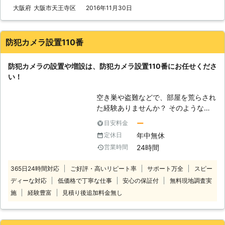
となる人物に気づかれないよう目立ち
大阪府
大阪市天王寺区
2016年11月30日
にくく設置するのが特徴です。一方の
防犯カメラは、その存在を大きく見せ
ることで防犯意識を誇示する役割が強
防犯カメラ設置110番
いため、目立つように設計されていま
す。 【不審者を撃退】 どちらも住宅
防犯カメラの設置や増設は、防犯カメラ設置110番にお任せくださ
に設置することで、侵入窃盗犯やスト
い！
ーカーなどを寄せ付けない効果がある
ことは明確です。特に監視カメラは犯
空き巣や盗難などで、部屋を荒らされ
罪の検挙にも大きな貢献ができること
た経験ありませんか？ そのような被
から、住宅周辺の脅威を取り去ること
害を再び出さないためにも、防犯カメ
もできるのです。私たちトータルプラ
ー
目安料金
ラの設置を考えている人もいるのでは
ンでは、監視カメラ設置作業を中心
年中無休
定休日
ないでしょうか。 そのよう時は防犯
に、幅広い業務を展開しております。
24時間
営業時間
カメラ設置110番にお任せください！
住宅の安全を守るためにも、是非監視
防犯カメラは設置されているだけで
カメラ設置をご検討ください！
365日24時間対応
ご好評・高いリピート率
サポート万全
スピー
も、防犯対策となります。 また、イ
ディーな対応
低価格で丁寧な仕事
安心の保証付
無料現地調査実
タズラや空き巣の被害があった時に
は、証拠が残っていることも。 この
施
経験豊富
見積り後追加料金無し
ように、防犯カメラを設置することで
さまざまな効果を得ることができま
す。 もし、設置に悩んでおりました