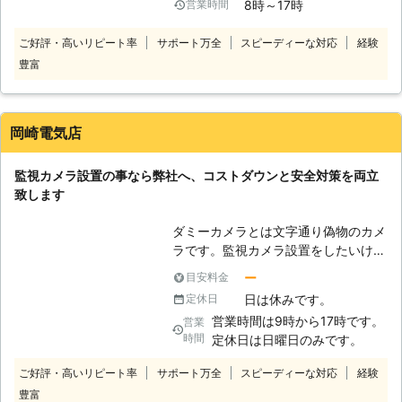
8時～17時
営業時間
ゆるお客様のご依頼に対応させていた
だいております。今まで数々の現場で
ご好評・高いリピート率
サポート万全
スピーディーな対応
経験
培ってきた経験を活かし、適した設置
豊富
場所や、管理の仕方、機種選びなど
様々なご提案をさせていただきますの
で、初めて監視カメラを設置される方
も、安心して任せていただけます。
岡崎電気店
また、ご依頼には迅速・丁寧な対応を
モットーとしており、お客様がいつで
監視カメラ設置の事なら弊社へ、コストダウンと安全対策を両立
も気軽に相談しやすい関係を築いてま
致します
いりたいと思っております。
ダミーカメラとは文字通り偽物のカメ
ラです。監視カメラ設置をしたいけれ
ど、周辺に複数台の物を設置するとコ
ー
目安料金
ストが気になる、そんなお客様のお悩
日は休みです。
定休日
みを弊社は鮮やかに解決致します。ダ
営業時間は9時から17時です。
営業
ミーカメラだけでは力不足ですが、本
時間
定休日は日曜日のみです。
物のカメラをメインの場所に設置し、
比較的重要度が低いスポットについて
ご好評・高いリピート率
サポート万全
スピーディーな対応
経験
は、そっくりな物で対応すればセキュ
豊富
リティ対策をしながら、同時に賢くコ