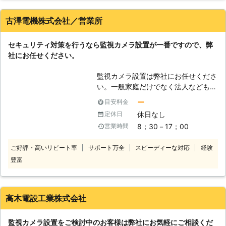
・以前、空き巣にあったのでセキュリ
ティを強化したいとき。 ・犯罪の抑
古澤電機株式会社／営業所
止のため監視カメラを設置したいと
き。 ・安全に従業員が働けるような
セキュリティ対策を行うなら監視カメラ設置が一番ですので、弊
環境にするため、監視カメラを設置し
社にお任せください。
たいとき。 富士防災警備株式会社で
は、高性能な監視カメラをさまざまご
監視カメラ設置は弊社にお任せくださ
用意しています。 お客様が監視カメ
い。一般家庭だけでなく法人なども設
ラを設置したい場所等により、最適な
置されると防犯効果がありますので役
監視カメラをご提案します。 また、
ー
目安料金
立ちます。 事務所の入退室を管理し
地震予測情報「Ｓ－ＣＡＳＴ」サービ
休日なし
定休日
たいときや、お店にお客様が来店され
スをご提供しています。 「Ｓ－ＣＡ
8；30－17；00
営業時間
たとき、外出先から自宅の様子を調べ
ＳＴ」サービスは、業界唯一の検証方
たいときなど、色々な目的で設置する
法です。 「何時」「何処で」「巨大
ご好評・高いリピート率
サポート万全
スピーディーな対応
経験
ことが出来ますのでご活用されてみる
地震」が起こるかを、高確率な地震発
豊富
とよいでしょう。 最近ではスマホと
生予測を 数日～10日前後にお伝えす
連動している監視カメラもあり、スマ
る配信サービスです。 お客様の「安
ホから自宅などの様子を見ることが出
全」と「安心」は富士防災警備株式会
来ます。たとえばペットの様子を見た
社へご相談ください！
高木電設工業株式会社
いときなど役立つことでしょう。
様々な種類の監視カメラが出回ってお
監視カメラ設置をご検討中のお客様は弊社にお気軽にご相談くだ
り、どのようなものを選んだらよいか