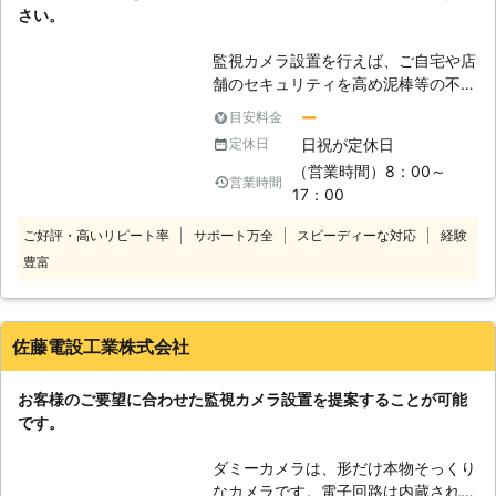
さい。
についても、ご相談に応じております
ので、お気軽に弊社までお問い合わせ
監視カメラ設置を行えば、ご自宅や店
ください。
舗のセキュリティを高め泥棒等の不審
者の侵入を防ぐ事が出来ます。特に空
ー
目安料金
き巣は逮捕されるリスクを出来るだけ
日祝が定休日
定休日
避けるため、防犯意識の低い住宅を狙
（営業時間）8：00～
い侵入するケースが多いです。逆に言
営業時間
17：00
えば監視カメラが設置されている家
は、侵入するリスクが高いと見なして
ご好評・高いリピート率
サポート万全
スピーディーな対応
経験
諦める可能性も高かったりします。
豊富
もっとも監視カメラと言っても、様々
な種類の物が存在しているので注意が
必要です。例えばネットワークカメラ
なら、留守の間もパソコンやスマート
佐藤電設工業株式会社
フォンから映像を確認出来ます。赤外
線カメラなら暗所でもくっきり撮影出
お客様のご要望に合わせた監視カメラ設置を提案することが可能
来るし、センサーカメラならば不審者
です。
を感知すると警告音で追い払ってくれ
る等様々です。
ダミーカメラは、形だけ本物そっくり
なカメラです。電子回路は内蔵されて