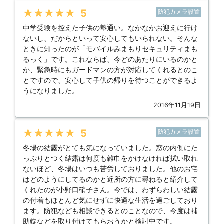
★★★★★
5
防犯カメラ設置
中学受験を控えた子供の塾通い。なかなかお迎えに行け
ないし、だからといって安心してもいられない。そんな
ときに知ったのが「モバイルみまもりセキュリティまも
るっく」です。これならば、今どのあたりにいるのかと
か、緊急時にもガードマンの方が対応してくれるとのこ
とですので、安心して子供の帰りを待つことができるよ
うになりました。
2016年11月19日
★★★★★
5
防犯カメラ設置
冬場の結露がとても気になっていました。窓の内側にた
っぷりとつく結露は何度も雑巾をかけなければ拭い取れ
ないほど、冬場はいつも苦労しておりました。他のお宅
はどのようにしてるのかと近所の方に尋ねると紹介して
くれたのが小野口硝子さん。今では、わずらわしい結露
の付着もほとんど気にせずに快適な生活を過ごしており
ます。防犯なども相談できるとのことなので、今度は補
助錠などを取り付けてもらおうかと検討中です。