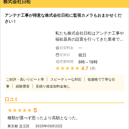
株式会社日松
アンテナ工事が得意な株式会社日松に監視カメラもおまかせくだ
さい！
私たち株式会社日松はアンテナ工事や
福祉器具の設置を行ってきた業者で
す。得意とするこれらの業務で多くの
ー
目安料金
方々のご依頼を達成してきました。今
祝日
定休日
回はこの2つの業務ではなく、別の業
8時～18時
営業時間
務も対応可能だということをお知らせ
★★★★★
4.7
（3）
いたします。株式会社日松が取り扱っ
ているのは電気設備ですので、電気工
ご好評・高いリピート率
スピーディーな対応
低価格で丁寧な仕
事も可能となっているのです。そのた
事
経験豊富
見積り後追加料金無し
めに様々な電気設備の設置が可能で
す。電気設備に何か困ったことがあり
口コミ
ましたら、株式会社日松にお問い合わ
せをいただければ対応可能となってお
5
★★★★★
ります。ぜひお気軽にお問い合わせく
種類が選べず思ったより高額となった。
ださい。 【監視カメラ設置もご依頼
ください】 監視カメラも電気設備で
東京都
足立区
2025年09月22日