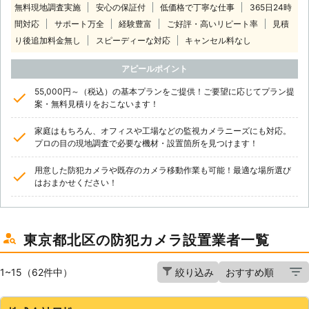
無料現地調査実施
安心の保証付
低価格で丁寧な仕事
365日24時
間対応
サポート万全
経験豊富
ご好評・高いリピート率
見積
り後追加料金無し
スピーディーな対応
キャンセル料なし
アピールポイント
55,000円～（税込）の基本プランをご提供！ご要望に応じてプラン提
案・無料見積りをおこないます！
家庭はもちろん、オフィスや工場などの監視カメラニーズにも対応。
プロの目の現地調査で必要な機材・設置箇所を見つけます！
用意した防犯カメラや既存のカメラ移動作業も可能！最適な場所選び
はおまかせください！
東京都北区の防犯カメラ設置業者一覧
1~15（62件中）
絞り込み