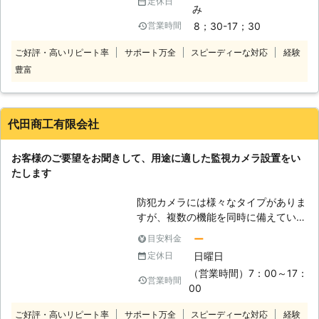
定休日
み
ートの会社となりますから、様々なこ
8；30-17；30
営業時間
とをご相談ください。事務所や店舗の
防犯対策はもちろんのこと、カメラの
ご好評・高いリピート率
サポート万全
スピーディーな対応
経験
業務管理等も含めてご要望があれば是
豊富
非ともお問い合わせいただきますよ
う、お願い致します。様々なことに防
犯カメラからの情報を使う事ができま
す。カメラと連動して音声や光による
代田商工有限会社
威嚇もできますし、お客の出入りによ
ってのマーケティングなども使えるよ
お客様のご要望をお聞きして、用途に適した監視カメラ設置をい
うになっているのです。
たします
防犯カメラには様々なタイプがありま
すが、複数の機能を同時に備えている
ものも多いです。パソコンやスマート
ー
目安料金
フォンから遠隔操作が行えるネットワ
日曜日
定休日
ークカメラにはマイクとスピーカーが
（営業時間）7：00～17：
付いているものもあります。映像だけ
営業時間
00
でなく音も確認することができ、不審
者がいれば声をかけてより高い防犯を
ご好評・高いリピート率
サポート万全
スピーディーな対応
経験