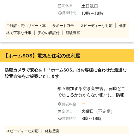
ば、防犯カメラの目を盗んで万引きを
土日祝日
定休日
おこないやすくなるためです。 「万
10時～18時
営業時間
引きが増えて売り上げが厳しいなあ」
「防犯カメラを新しく設置したいよ」
ご好評・高いリピート率
サポート万全
スピーディーな対応
低価
出来たら性能のいい防犯カメラで、万
格で丁寧な仕事
安心の保証付
経験豊富
引きを改善したいもの。そんなときこ
そ、防犯カメラ取り付け業者の株式会
社キャトルプランの出番です。株式会
社キャトルプランは、防犯カメラ設置
【ホームSOS】電気と住宅の便利屋
のご依頼を承っております。 【株式
会社キャトルプランの強み】 株式会
防犯カメラで安心を！「ホームSOS」はお客様に合わせた最適な
社キャトルプランにはお客様から選ば
設置方法をご提案いたします
れる強みがございます。 ●豊富な品
揃えで、お客様のご要望に合わせた防
年々増加する空き巣被害。 何時どこ
犯カメラをご提案いたします 株式会
で起こるか分からない犯罪に、防犯カ
社キャトルプランの強みは高画質防犯
メラなどの防犯対策は欠かせません。
カメラやネットワーク方式の防犯カメ
ー
目安料金
「ホームSOS」では防犯カメラ設置の
ラなどの品揃えが豊富であるというこ
火曜日（不定期）
定休日
ご依頼を承っております。 防犯カメ
とです。また、防犯カメラの設置から
8時～19時
営業時間
ラが付いているだけで、空き巣犯は警
メンテナンスまでトータルサポートい
戒して立ち去っていく可能性がありま
たします。品揃え豊富な防犯カメラが
スピーディーな対応
経験豊富
す。 空き巣などの犯罪を未然に防ぐ
あるからこそお客様のご希望に応じた