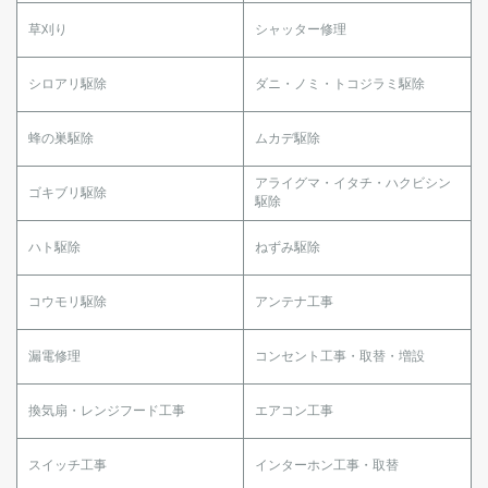
草刈り
シャッター修理
シロアリ駆除
ダニ・ノミ・トコジラミ駆除
蜂の巣駆除
ムカデ駆除
アライグマ・イタチ・ハクビシン
ゴキブリ駆除
駆除
ハト駆除
ねずみ駆除
コウモリ駆除
アンテナ工事
漏電修理
コンセント工事・取替・増設
換気扇・レンジフード工事
エアコン工事
スイッチ工事
インターホン工事・取替