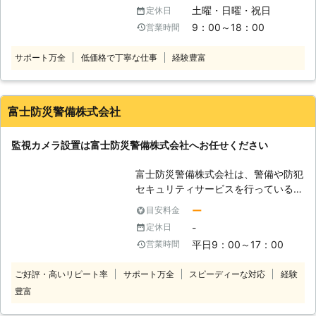
利用いただけたらと思います。 ●終
某動画サイトや大手ゼネコンからのご
捨てがなくなることが期待できます。
土曜・日曜・祝日
定休日
わりに 防犯カメラを設置すること
依頼多数で、ご信頼いただける実績あ
こうした抑止の力もありますので、監
9：00～18：00
営業時間
で、お客様の生活に強い防犯力が加わ
り。お客さまのニーズに合わせてネッ
視カメラ設置をご希望になるのでした
ります。空き巣の被害に遭ってからで
トワークを構築いたします！ ◆防犯
らトゥインクルネットまでお問い合わ
サポート万全
低価格で丁寧な仕事
経験豊富
は、悔やんでも悔やみきれません。ぜ
カメラの設置ならお任せください（法
せください。もちろんこの監視カメラ
ひ「ホームSOS」に防犯カメラ設置を
人様のみのサービスです） オフィス
設置にも電気工事が必要ですので、ぜ
ご依頼くださいませ。
や現場ハウスなどの防犯カメラ設置を
ひ私たちにおまかせください。 【ダ
承っております。また最近では太陽光
ミーカメラもご利用ください】 全て
富士防災警備株式会社
パネルやNE無電極ランプ、LED照明
の監視カメラを本物にする必要性はあ
など、省エネ対策や収益性の高くする
りません。外見だけは同じで、中身は
監視カメラ設置は富士防災警備株式会社へお任せください
ための室外工事でも活躍させていただ
何もないダミーカメラというものがあ
いております。ご興味のある方はお気
ります。これは一見すると監視カメラ
富士防災警備株式会社は、警備や防犯
軽にお問合せください！ ◆ビジネス
にしか見えないものですので、本物の
セキュリティサービスを行っている会
ホンのレンタルも オフィスの移転や
監視カメラの代わりにもなります。こ
社です。 業種や会社の規模の大小に
新設に伴うビジネスホンや大型PBXの
ー
目安料金
れと本物の監視カメラを併用すること
合わせた万全なシステムで柔軟に対応
施工、保守を行います。ご予算や業務
により、油断した相手を撮影すること
-
定休日
しています。 お客様の「安全」と
内容に合わせて適した通信環境をご提
も可能です。どうぞダミーカメラもご
平日9：00～17：00
営業時間
「安心」をガードする警備システムを
案させていただきます。リース、レン
利用ください。
ご提案いたします。 【監視カメラ設
タル、販売など、お客さまのご要望を
ご好評・高いリピート率
サポート万全
スピーディーな対応
経験
置】 こんなときは、富士防災警備株
おききいたします。
豊富
式会社へお任せください。 ・侵入者
や不審者から会社を守りたいとき。