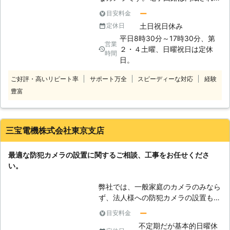
おらず、撮影や記録はできないように
ー
目安料金
なっています。ただ、作動中であるよ
土日祝日休み
定休日
うに見せかけるためLEDなどを点滅で
平日8時30分～17時30分、第
きるものもあります。メリットとして
営業
２・４土曜、日曜祝日は定休
は、防犯カメラをたくさん設置する場
時間
日。
所に本物のカメラとダミーカメラを両
方導入することで、コストを削減する
ご好評・高いリピート率
サポート万全
スピーディーな対応
経験
ことができる点が挙げられます。 ま
豊富
た、カメラがあるというだけでセキュ
リティを上げることも可能なので、防
犯効果は高まります。弊社は、場所や
環境ごとにベストな提案をすることが
三宝電機株式会社東京支店
できるプロ集団です。東京都北区を中
心にたくさんの案件を手がけてまいり
最適な防犯カメラの設置に関するご相談、工事をお任せくださ
ました。多くの経験をお客様にフィー
い。
ドバックすることができます。是非一
度ご相談ください。
弊社では、一般家庭のカメラのみなら
ず、法人様への防犯カメラの設置も可
能です。しっかりと防犯意識を強くす
ー
目安料金
る事ができる防犯カメラを提供できま
不定期だが基本的日曜休
す。監視カメラ設置に関するエキスパ