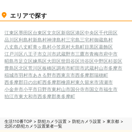
エリアで探す
江東区
墨田区
台東区
文京区
新宿区
港区
中央区
千代田区
品川区
利島村
新島村
神津島村
三宅島三宅村
御蔵島村
八丈島八丈町
青ヶ島村
小笠原村
大島町
目黒区
葛飾区
江戸川区
八王子市
立川市
武蔵野市
三鷹市
青梅市
府中市
昭島市
足立区
練馬区
大田区
世田谷区
渋谷区
中野区
杉並区
豊島区
北区
荒川区
板橋区
調布市
町田市
武蔵村山市
多摩市
稲城市
羽村市
あきる野市
西東京市
西多摩郡瑞穂町
西多摩郡日の出町
西多摩郡檜原村
東久留米市
清瀬市
小金井市
小平市
日野市
東村山市
国分寺市
国立市
福生市
狛江市
東大和市
西多摩郡奥多摩町
生活110番TOP
防犯カメラ設置
防犯カメラ設置
東京都
北区の防犯カメラ設置業者一覧