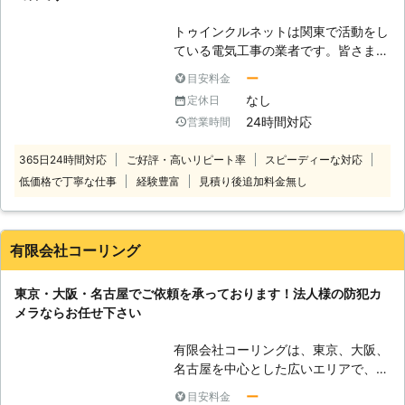
るメリットは実に沢山あります。監視
その他にも、防犯カメラの種類・価格
カメラは犯罪の決定的な証拠の為に設
などご不明な点がございましたら、お
トゥインクルネットは関東で活動をし
置するもの思われていますが、実はそ
気軽にお問い合わせください。 ●安
ている電気工事の業者です。皆さまの
れだけではありません。監視カメラを
心の事前見積り！お客様に納得いただ
ご自宅にある電気設備はぜひ私たちト
設置することで不法侵入者を遠ざける
ー
目安料金
いてから作業に入ります お客様には
ゥインクルネットにおまかせくださ
事ができるのです。不法侵入者が一番
なし
定休日
こういった、不安を抱えている人はい
い。電気工事の確かな知識、技術を有
気にすることは、人目につくかどうか
らっしゃらないでしょうか。 「防犯
24時間対応
営業時間
している私たちだからこそ対応可能な
という事です。監視カメラが設置され
カメラを設置するのはいいけど、あと
場面もでてきます。電気関係の作業で
ていれば24時間不法侵入者は人目を
で高い料金を請求されたら怖い」
365日24時間対応
ご好評・高いリピート率
スピーディーな対応
必要になりましたら、ぜひお呼びくだ
気にして行動しなければいけない状態
「事前に料金をしっかり知ってから作
低価格で丁寧な仕事
経験豊富
見積り後追加料金無し
さい。電気工事に慣れている私たちの
に追い込まれるのです。 【優れた監
業をしてもらいたい」 確かに料金の
的確な作業で、すぐに皆さまのご依頼
視カメラの効果】 監視カメラの優れ
ことを知らずに作業を進められてしま
を達成します。 【監視カメラも設置
た点は防犯効果だけではなく、地域の
ったら、あとで高い金額を取られてし
中】 一般住宅にも監視カメラを設置
美化にも一役かってくれるところで
有限会社コーリング
まうのではと不安になりますよね。悪
することができるとご存知でしたでし
す。ゴミ置き場に設置をしておけば、
徳な業者ですと、勝手に作業を進めて
ょうか。もし知らなかったのでした
ルールを無視してごみを捨てる人への
あとで高額な料金を請求されることも
東京・大阪・名古屋でご依頼を承っております！法人様の防犯カ
ら、設置を考えてみてはいかがでしょ
効果の高い抑止力として期待をするこ
あるでしょう。 弊社は安心の事前見
メラならお任せ下さい
うか。監視カメラ設置によって、皆さ
とができるのです。監視カメラの設置
積りをおこなっている業者です。事前
まの家に頼もしい監視人ができますの
が住みよい街作りのきっかけになるか
に見積りをご提示してから作業に入り
有限会社コーリングは、東京、大阪、
で、考えてみる価値はあるのではない
もしれません。監視カメラの設置でお
ます。お客様がご納得しない作業は一
名古屋を中心とした広いエリアで、通
でしょうか。また住宅以外にもゴミ捨
悩みでしたら、是非一度ご連絡くださ
切いたしませんので、ぜひ安心してご
信に関わるご依頼を承っております。
て場などに設置をすると、違法のゴミ
ー
目安料金
い。