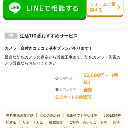
フォーム
で
相
談
する
生活110番おすすめサービス
PR
カメラ一台付きコミコミ基本プランがあります！
最適な防犯カメラの選定から設置工事まで、防犯カメラ・監視カ
メラ設置ならお任せください
55,000円～（税
目安料金
込）
全国
対応エリア
公式サイトを確認
無料現地調査実施
安心の保証付
低価格で丁寧な仕事
365日24時
間対応
サポート万全
経験豊富
ご好評・高いリピート率
見積