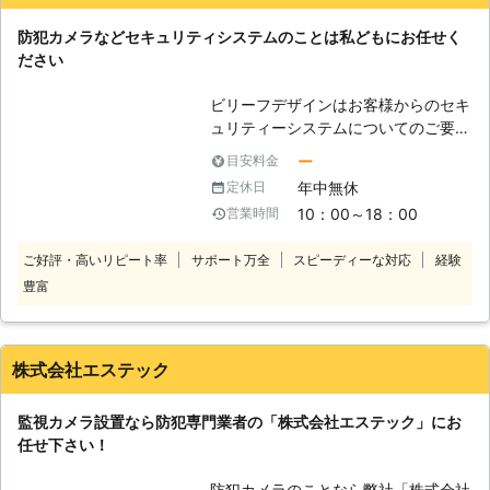
付時間は24時間365日休まず、受け
防犯カメラなどセキュリティシステムのことは私どもにお任せく
付けております。 緊急の場合でも、
ださい
すぐに対応可能です。日本全国対応し
ておりますのでお気軽にご相談くださ
ビリーフデザインはお客様からのセキ
い。 お客様のご要望にできうる限り
ュリティーシステムについてのご要望
対応いたします。
にお応えしております。 防犯カメラ
ー
目安料金
をはじめとした様々なセキュリティー
年中無休
定休日
システムは空き巣やイタズラなどから
10：00～18：00
営業時間
住宅、車などを守るために取り付けて
おくと効果的です。 私どもはささい
ご好評・高いリピート率
サポート万全
スピーディーな対応
経験
なご相談でも気軽にご連絡できるよう
豊富
ご相談や現地調査、お見積りについて
無料で行っております。 現場経験の
あるスタッフがお客様のご相談に親身
になってお応えいたしますので、お気
株式会社エステック
軽にご相談ください。
監視カメラ設置なら防犯専門業者の「株式会社エステック」にお
任せ下さい！
防犯カメラのことなら弊社「株式会社