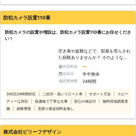
すので、監視カメラ設置も株式会社日
松にとっては対応可能な業務の1つで
す。皆さまの防犯のためにも私たちが
防犯カメラ設置110番
役立ちますので、こちらもどうぞお問
い合わせください。どういった監視カ
防犯カメラの設置や増設は、防犯カメラ設置110番にお任せくださ
メラ設置を希望されているのかをヒア
い！
リングさせていただきますので、その
通りの監視カメラを探し、設置をしま
空き巣や盗難などで、部屋を荒らされ
す。 【防犯性能が期待できます】 映
た経験ありませんか？ そのような被
像を残す監視カメラですが、その存在
害を再び出さないためにも、防犯カメ
に防犯性能があります。もし空き巣が
ー
目安料金
ラの設置を考えている人もいるのでは
入ろうとしている家で監視カメラがじ
年中無休
定休日
ないでしょうか。 そのよう時は防犯
っと見ていたら、そこに近づこうとは
24時間
営業時間
カメラ設置110番にお任せください！
思わないでしょう。こうした威圧の効
防犯カメラは設置されているだけで
果もありますので、監視カメラ設置に
365日24時間対応
ご好評・高いリピート率
サポート万全
スピー
も、防犯対策となります。 また、イ
は大きなメリットがあるのです。ただ
ディーな対応
低価格で丁寧な仕事
安心の保証付
無料現地調査実
タズラや空き巣の被害があった時に
し絶対的な効果ではありませんので、
は、証拠が残っていることも。 この
施
経験豊富
見積り後追加料金無し
監視カメラがあるからといってその他
ように、防犯カメラを設置することで
の防犯を疎かにしてはいけません。監
さまざまな効果を得ることができま
視カメラ設置をしつつ、その他の防犯
す。 もし、設置に悩んでおりました
面も強くしておきましょう。
株式会社ビリーフデザイン
らお気軽にお問い合わせください。受