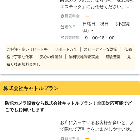
エステック」にお任せください。 弊
社は埼玉県さいたま市岩槻区に拠点を
ー
目安料金
構える、防犯カメラ・セキュリティシ
日曜日 祝日 （不定期
ステムの専門業者です。埼玉県さいた
定休日
㈯）-
ま市を中心に、関東一円のお客様から
9：00-18：00
営業時間
の防犯カメラ設置のご依頼を承ってお
ります。 プロの防犯設備士がお伺い
ご好評・高いリピート率
サポート万全
スピーディーな対応
低価
し、入念に現地調査をおこなってか
格で丁寧な仕事
安心の保証付
無料現地調査実施
経験豊富
見
ら、お客様に最適なプランをご提示い
積り後追加料金無し
たします。 弊社はプロの防犯設備士
が防犯カメラ・セキュリティのシステ
ム構築から機器の選定、取付・設置工
事・保守メンテナンスまで一貫して自
株式会社キャトルプラン
社で対応しております。取り扱い機
器・施工実績の豊富さ・仕上がりの丁
防犯カメラ設置なら株式会社キャトルプラン！全国対応可能でど
寧さが弊社の強みです。 ぜひ弊社HP
こでもお伺いします
の設置事例をご覧ください。豊富な施
工実績が信頼の証です
お店に入っているお客様が多いと、人
で隠れて万引きをごまかしやすい状況
ができます。そのような状況であれ
ー
目安料金