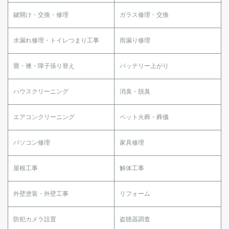
鍵開け・交換・修理
ガラス修理・交換
水漏れ修理・トイレつまり工事
雨漏り修理
畳・襖・障子張り替え
バッテリー上がり
ハウスクリーニング
消臭・脱臭
エアコンクリーニング
ペット火葬・葬儀
パソコン修理
家具修理
屋根工事
解体工事
外壁塗装・外壁工事
リフォーム
防犯カメラ設置
盗聴器調査