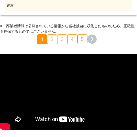
得られます。防犯目的で使うだけでな
豊富
く、工事現場などで作業の状況を確認
して指示をしたり、自宅に高齢者やペ
ットがいるときに見守りのために使わ
※⼀部業者情報は公開されている情報から当社独⾃に収集したもののため、正確性
れることも多いです。利用目的に適し
を担保するものではございません。
ている防犯カメラを使うことで利便性
1
2
3
4
5
が向上しますので、どれを使えば良い
のか弊社にご相談ください。