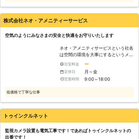
ためにも、防犯カメラ設置は弊社にお
防犯カメラを設置できますよ。更にメ
まかせくださいませ。 ●見せる設
ンテナンスにも対応可能なので設置後
置、見せない設置という方法で適切な
のサポートも安心。 防犯カメラ設置
株式会社ネオ・アメニティーサービス
防犯を 弊社がお客様に提供できる強
後、不具合が起こったときにもご相談
みとして挙げられるのが、適切な箇所
いただけます。 株式会社キャトルプ
空気のようにみなさまの安全と快適をお守りいたします
に設置する防犯カメラの提案です。弊
ランはお客様がご満足いただけるよう
社では、見せるor見せない防犯カメラ
な施工をしたいと考えています。株式
ネオ・アメニティサービスという社名
の設置方法という二通りの設置方法を
会社キャトルプランの防犯カメラ設置
は空間の環境を大事にするというメッ
提案しています。 見せる設置という
で、万引きが止まり安心してお店を経
セージがこめられています。集合住
のはあえて玄関先などの見えやすい場
ー
目安料金
営できる環境を手に入れてみません
宅・商業施設・公共施設など地域の
所にカメラを設置することで、空き巣
か。
月～金
定休日
様々な施設空間をより快適で安全なも
犯に気付かれるようにいたします。カ
9:00～18:00
営業時間
のとする総合メンテナンスの企業とし
メラの存在に気付いた空き巣犯は、証
て、幅広いお客様のニーズにお応えを
拠が残る恐怖から立ち去るのです。
低価格で丁寧な仕事
しております。セキュリティや警備の
見せない設置というのは、空き巣犯に
面から適切な監視カメラの設置をご提
見えないような位置や角度に防犯カメ
案いたします。是非一度当社にご相談
ラを設置する方法です。計画的ないた
ください。 【監視カメラ設置のメリ
トゥインクルネット
ずら/不法投棄/ペット被害などの直接
ット】 監視カメラは以前と比べる
的な被害の犯人と特定することに向い
と、多種多様な施設に取付けられるよ
ています。 弊社は主に、この二つの
監視カメラ設置も電気工事です！であればトゥインクルネットの
うになりました。監視カメラを設置す
方法で防犯アドバイスをいたします。
出番です！