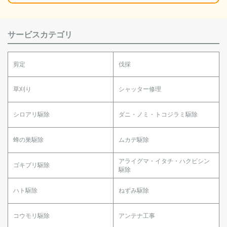
サービスカテゴリ
剪定
伐採
草刈り
シャッター修理
シロアリ駆除
ダニ・ノミ・トコジラミ駆除
蜂の巣駆除
ムカデ駆除
アライグマ・イタチ・ハクビシン
ゴキブリ駆除
駆除
ハト駆除
ねずみ駆除
コウモリ駆除
アンテナ工事