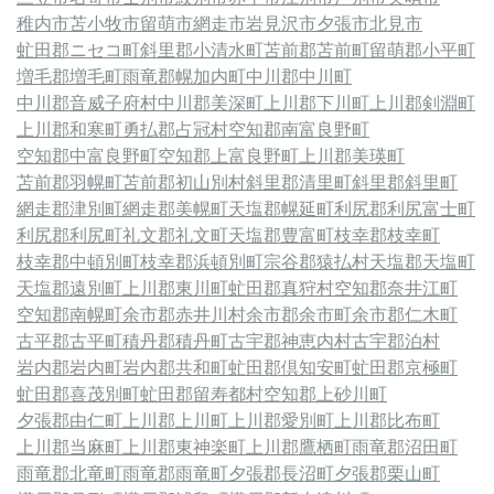
稚内市
苫小牧市
留萌市
網走市
岩見沢市
夕張市
北見市
虻田郡ニセコ町
斜里郡小清水町
苫前郡苫前町
留萌郡小平町
増毛郡増毛町
雨竜郡幌加内町
中川郡中川町
中川郡音威子府村
中川郡美深町
上川郡下川町
上川郡剣淵町
上川郡和寒町
勇払郡占冠村
空知郡南富良野町
空知郡中富良野町
空知郡上富良野町
上川郡美瑛町
苫前郡羽幌町
苫前郡初山別村
斜里郡清里町
斜里郡斜里町
網走郡津別町
網走郡美幌町
天塩郡幌延町
利尻郡利尻富士町
利尻郡利尻町
礼文郡礼文町
天塩郡豊富町
枝幸郡枝幸町
枝幸郡中頓別町
枝幸郡浜頓別町
宗谷郡猿払村
天塩郡天塩町
天塩郡遠別町
上川郡東川町
虻田郡真狩村
空知郡奈井江町
空知郡南幌町
余市郡赤井川村
余市郡余市町
余市郡仁木町
古平郡古平町
積丹郡積丹町
古宇郡神恵内村
古宇郡泊村
岩内郡岩内町
岩内郡共和町
虻田郡倶知安町
虻田郡京極町
虻田郡喜茂別町
虻田郡留寿都村
空知郡上砂川町
夕張郡由仁町
上川郡上川町
上川郡愛別町
上川郡比布町
上川郡当麻町
上川郡東神楽町
上川郡鷹栖町
雨竜郡沼田町
雨竜郡北竜町
雨竜郡雨竜町
夕張郡長沼町
夕張郡栗山町