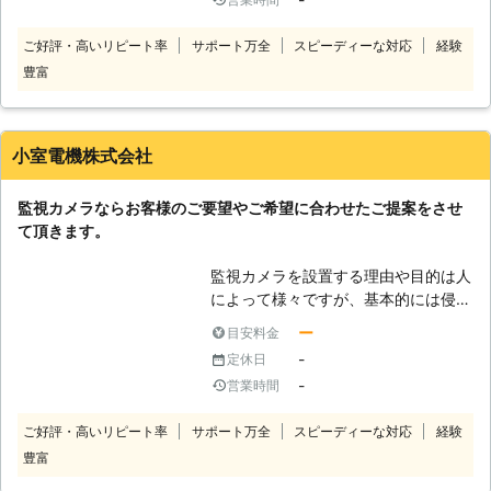
ラをご提案し、設置場所なども確認さ
せていただきます。 近年の防犯カメ
ご好評・高いリピート率
サポート万全
スピーディーな対応
経験
ラは優れている製品が増えてきていま
豊富
すので、薄暗い場所でも映像としてそ
の様子をとらえることが可能です。
記録に関しても現在はデジタル式にな
りますので、録画した映像をスローで
小室電機株式会社
再生をして確認をすることもできます
し、逆再生できるタイプもあります。
監視カメラならお客様のご要望やご希望に合わせたご提案をさせ
防犯上の不安を少しでも軽減し対策に
て頂きます。
役立たせるためにも、監視カメラ設置
のプロに防犯カメラのことはご依頼く
監視カメラを設置する理由や目的は人
ださい。
によって様々ですが、基本的には侵入
や窃盗などの犯罪抑止ともしもの時に
ー
目安料金
証拠映像を保存する為です。 他にも
-
定休日
駐車場の車へのイタズラや車上荒らし
-
営業時間
抑止に、外壁などへの落書き抑止効果
も期待出来ます。 最近ではストーカ
ご好評・高いリピート率
サポート万全
スピーディーな対応
経験
ー対策として監視カメラを設置する事
豊富
例も増加傾向にありますし、留守中の
家族やペットを見守る為に設置をお考