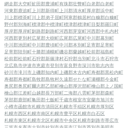
網走郡大空町
虻田郡豊浦町
有珠郡壮瞥町
白老郡白老町
河東郡鹿追町
上川郡新得町
上川郡清水町
厚岸郡浜中町
川上郡標茶町
川上郡弟子屈町
阿寒郡鶴居村
白糠郡白糠町
野付郡別海町
標津郡中標津町
標津郡標津町
目梨郡羅臼町
厚岸郡厚岸町
釧路郡釧路町
河西郡芽室町
河西郡中札内村
河西郡更別村
広尾郡大樹町
広尾郡広尾町
中川郡幕別町
中川郡池田町
中川郡豊頃町
中川郡本別町
足寄郡足寄町
足寄郡陸別町
十勝郡浦幌町
磯谷郡蘭越町
松前郡福島町
松前郡松前町
石狩郡新篠津村
石狩郡当別町
北斗市
石狩市
北広島市
伊達市
恵庭市
登別市
富良野市
深川市
歌志内市
砂川市
滝川市
上磯郡知内町
上磯郡木古内町
寿都郡黒松内町
寿都郡寿都町
島牧郡島牧村
久遠郡せたな町
瀬棚郡今金町
奥尻郡奥尻町
爾志郡乙部町
檜山郡厚沢部町
檜山郡上ノ国町
檜山郡江差町
山越郡長万部町
二海郡八雲町
茅部郡森町
茅部郡鹿部町
亀田郡七飯町
千歳市
根室市
室蘭市
旭川市
小樽市
函館市
札幌市清田区
札幌市手稲区
札幌市厚別区
札幌市西区
札幌市南区
札幌市豊平区
札幌市白石区
札幌市東区
札幌市北区
札幌市中央区
札幌市
釧路市
帯広市
三笠市
名寄市
士別市
紋別市
赤平市
江別市
芦別市
美唄市