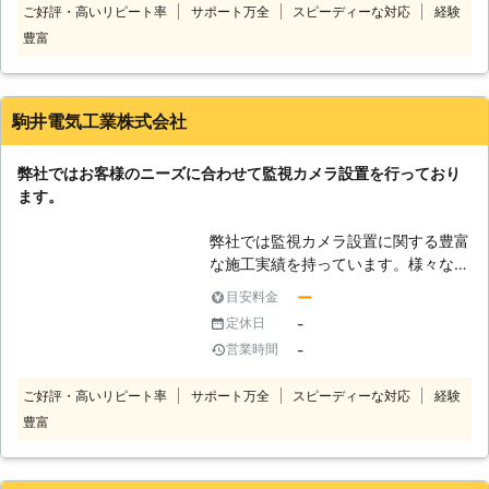
ご好評・高いリピート率
サポート万全
スピーディーな対応
経験
審者を感知すると警告音がなるセンサ
豊富
ーカメラなど様々な種類が開発されて
います。弊社ではお客様のご要望をお
聞きした上で、これらの中から最も適
当なものを見つけ出してご提案いたし
駒井電気工業株式会社
ます。単に設置して取り付けるだけで
はなく防犯上のお悩みにも対応致しま
弊社ではお客様のニーズに合わせて監視カメラ設置を行っており
すので、お困りのことがございました
ます。
ら何でもお気軽にご相談ください。
弊社では監視カメラ設置に関する豊富
な施工実績を持っています。様々な目
的でカメラを取り付けてきましたの
ー
目安料金
で、目的に応じて最適な選択肢をご提
-
定休日
示することができます。お客様が現在
-
営業時間
抱えている問題を的確に把握し、それ
を解決するためにどうすれば良いのか
ご好評・高いリピート率
サポート万全
スピーディーな対応
経験
と言う点に注目をしてご提案させてい
豊富
ただきます。問題の解決をしつつ、リ
ーズナブルに対応することができるよ
うに最大限の配慮をしております。経