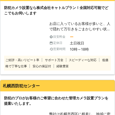
とは言い切れません】 様々な事件が
防犯カメラ設置なら株式会社キャトルプラン！全国対応可能でど
発生するようになった近年、自分自身
こでもお伺いします
であったり自分の周りの大切な家族を
自分で守る時代となりました。小さな
お店に入っているお客様が多いと、人
お子様が事件に巻き込まれてしまうニ
で隠れて万引きをごまかしやすい状況
ュースが報道されると、お子様がいら
ができます。そのような状況であれ
っしゃるご家庭では他人ごととは思え
ー
目安料金
ば、防犯カメラの目を盗んで万引きを
ないでしょう。かねてから日本は安全
土日祝日
定休日
おこないやすくなるためです。 「万
大国であると言われてきましたが、そ
10時～18時
営業時間
引きが増えて売り上げが厳しいなあ」
の神話も今では崩れつつあります。凶
「防犯カメラを新しく設置したいよ」
悪な犯罪に一般人がいつ巻き込まれて
ご好評・高いリピート率
サポート万全
スピーディーな対応
低価
出来たら性能のいい防犯カメラで、万
も不思議ではないのです。 【監視カ
格で丁寧な仕事
安心の保証付
経験豊富
引きを改善したいもの。そんなときこ
メラのニーズ】 この様な時代背景を
そ、防犯カメラ取り付け業者の株式会
受けてか、家庭用の監視カメラのニー
社キャトルプランの出番です。株式会
ズが昔に比べて非常に高くなっていま
社キャトルプランは、防犯カメラ設置
す。以前は監視カメラと言えば企業や
札幌西防犯センター
のご依頼を承っております。 【株式
お店が付けるものと認識をされていま
会社キャトルプランの強み】 株式会
したが、今ではごく一般的な家庭に監
防犯のプロがお客様のご希望に合わせた管理カメラ設置プランを
社キャトルプランにはお客様から選ば
視カメラを付けるケースが非常に増え
提案いたします。
れる強みがございます。 ●豊富な品
ています。その要因としては価格が求
揃えで、お客様のご要望に合わせた防
めやすくなったこともあげられます。
弊社は札幌市西区に根差し、地域に密