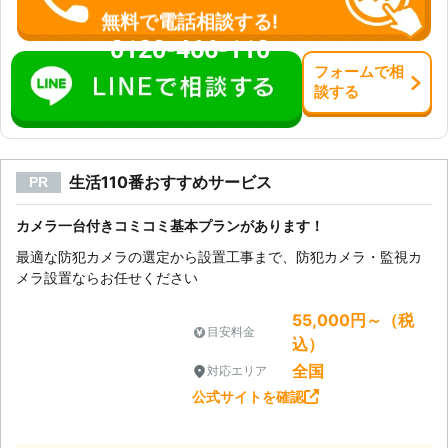
無料で電話相談する!
0120-466-110
フォーム
で
相
談
する
生活110番おすすめサービス
PR
カメラ一台付きコミコミ基本プランがあります！
最適な防犯カメラの選定から設置工事まで、防犯カメラ・監視カ
メラ設置ならお任せください
55,000円～（税
目安料金
込）
全国
対応エリア
公式サイトを確認