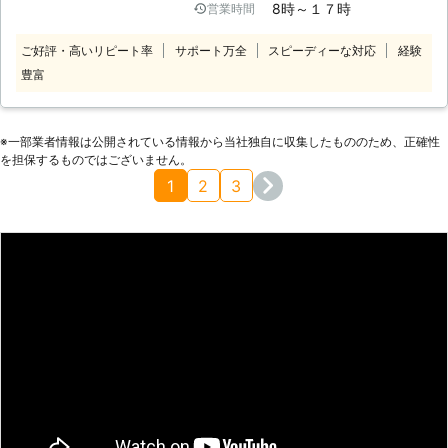
8時～１７時
営業時間
そこで弊社は豊富な経験をもとに適度
にダミーカメラを混ぜ込むことを推奨
ご好評・高いリピート率
サポート万全
スピーディーな対応
経験
しております。これは本物のような見
豊富
た目をし、実際に本物のように動くこ
ともできる一方で撮影ができないカメ
ラのことです。これらは安い価格で導
入することができるため、取り付ける
※⼀部業者情報は公開されている情報から当社独⾃に収集したもののため、正確性
ことによって生じる抑止力を最大にす
を担保するものではございません。
るために役立ちます。これらを上手に
1
2
3
導入し、抑止力を高めることができる
のがリーズナブルに対策を進める弊社
の推奨する方法です。