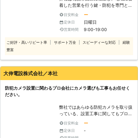
犯カメラをご提案いたします 株式会
着した営業を行う鍵・防犯を専門とす
社キャトルプランの強みは高画質防犯
る会社です。 防犯のプロとして研究
カメラやネットワーク方式の防犯カメ
ー
目安料金
と情報収集を常に行い、監視カメラの
ラなどの品揃えが豊富であるというこ
日曜日
定休日
設置工事もお任せいただいておりま
とです。また、防犯カメラの設置から
9:00-19:00
営業時間
す。 一般家庭や法人様の防犯対策と
メンテナンスまでトータルサポートい
して、ぜひ、ご活用ください。 プロ
たします。品揃え豊富な防犯カメラが
ご好評・高いリピート率
サポート万全
スピーディーな対応
経験
の目線から最も効果的な設置場所を検
あるからこそお客様のご希望に応じた
豊富
討し、最適なカメラをご紹介するなど
防犯カメラを設置できますよ。更にメ
のプランを立てます。 また、その他
ンテナンスにも対応可能なので設置後
の目的でのカメラの設置にも対応させ
のサポートも安心。 防犯カメラ設置
ていただきます。 法人様に置かれま
後、不具合が起こったときにもご相談
大伸電設株式会社／本社
しては、スタッフや在庫の管理用に、
いただけます。 株式会社キャトルプ
入口でお客様の入店を素早く察知する
ランはお客様がご満足いただけるよう
防犯カメラ設置に関わるプロ会社にカメラ選びも工事もお任せく
ためなど、さまざまな目的で利用され
な施工をしたいと考えています。株式
ださい。
る可能性があります。 このような場
会社キャトルプランの防犯カメラ設置
合の監視カメラ設置工事もお任せいた
で、万引きが止まり安心してお店を経
弊社ではあらゆる防犯カメラを取り扱
だけます。 お客様からのお問い合わ
営できる環境を手に入れてみません
っている、設置工事に関してもプロと
せをお待ちしております。
か。
しての高い誇りを持つ会社です。 お
ー
目安料金
客様の防犯対策の不安や意識、目的な
-
定休日
どをおうかがいして本当に必要なカメ
-
営業時間