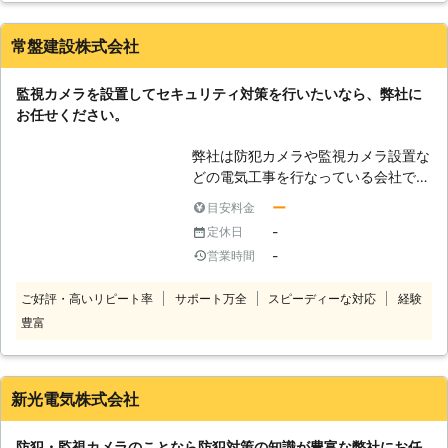
えになる事もあり、幅広く活用されい
てるのが監視カメラです。 こう言っ
常盤建設株式会社
た監視カメラ設置をお考えになってい
るなら、弊社にお問い合わせ頂ければ
監視カメラを設置してセキュリティ対策を行いたいなら、弊社に
お客様のご要望やご希望に合ったカメ
お任せください。
ラと設置場所や方法など最適なご提案
をさせて頂きます。 弊社は監視カメ
弊社は防犯カメラや監視カメラ設置な
ラ設置の実績と経験が豊富なので、迅
どの電気工事を行なっている会社で、
速かつ確実に設置致しますので安心で
北海道登別市を中心に活動していま
す。
ー
目安料金
す。弊社は防犯カメラや監視カメラ設
-
定休日
置のプロで、豊富な知識を持っていま
-
営業時間
す。防犯対策を行う上で有効な手段が
この防犯カメラで、設置するだけで空
ご好評・高いリピート率
サポート万全
スピーディーな対応
経験
き巣などの被害を減らすことができま
豊富
す。またダミーの防犯カメラの設置な
どのサービスも取り扱っていて、ダミ
ーはカメラは録画などを行うことはで
きませんが付けているだけで防犯効果
新光電気株式会社
があり、特別な配線工事などが必要な
いの施工費用なども安くすますことが
防犯・監視カメラのことなら防犯対策の知識が豊富な弊社にお任