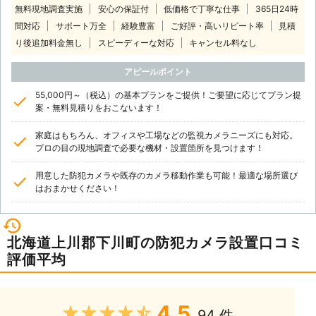
無料現地調査実施
安心の保証付
低価格で丁寧な仕事
365日24時
間対応
サポート万全
経験豊富
ご好評・高いリピート率
見積
り後追加料金無し
スピーディーな対応
キャンセル料なし
アピールポイント
55,000円～（税込）の基本プランをご提供！ご要望に応じてプラン提
案・無料見積りをおこないます！
家庭はもちろん、オフィスや工場などの監視カメラニーズにも対応。
プロの目の現地調査で必要な機材・設置箇所を見つけます！
用意した防犯カメラや既存のカメラ移動作業も可能！最適な場所選び
はおまかせください！
北海道上川郡下川町の防犯カメラ設置口コミ
評価平均
4.5
★★★★★
94 件