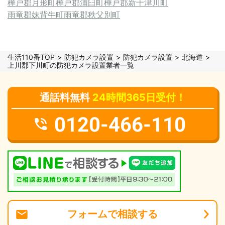
樺戸郡月形町
樺戸郡浦臼町
樺戸郡新十津川町
雨竜郡妹背牛町
雨竜郡秩父別町
生活110番TOP
防犯カメラ設置
防犯カメラ設置
北海道
上川郡下川町の防犯カメラ設置業者一覧
通話料無料
24時間365日受付！
0120-466-110
フォーム
で
相談
する