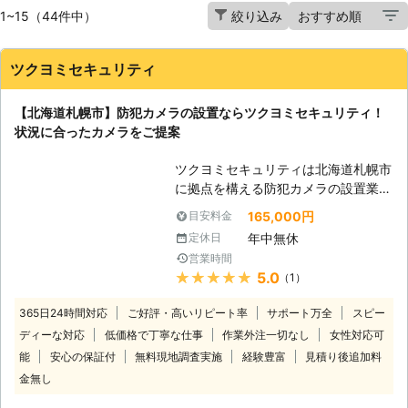
1~15（44件中）
絞り込み
ツクヨミセキュリティ
【北海道札幌市】防犯カメラの設置ならツクヨミセキュリティ！
状況に合ったカメラをご提案
ツクヨミセキュリティは北海道札幌市
に拠点を構える防犯カメラの設置業者
です。 一般住宅やマンション、喫茶
165,000円
目安料金
店・歯医者・倉庫などさまざまな場所
年中無休
定休日
で防犯カメラを設置してきた施工実績
営業時間
があります。 防犯対策として防犯カ
★★★★★
5.0
（1）
メラの設置をお考えなら当店までご連
絡ください。 ●防犯カメラに携わり
365日24時間対応
ご好評・高いリピート率
サポート万全
スピー
20年！防犯設備士が状況に合ったカ
ディーな対応
低価格で丁寧な仕事
作業外注一切なし
女性対応可
メラをご提案 私たちツクヨミセキュ
能
安心の保証付
無料現地調査実施
経験豊富
見積り後追加料
リティは北海道にて防犯カメラに関す
金無し
るサービスを20年間提供してきまし
た。 当店には防犯設備士の資格をも