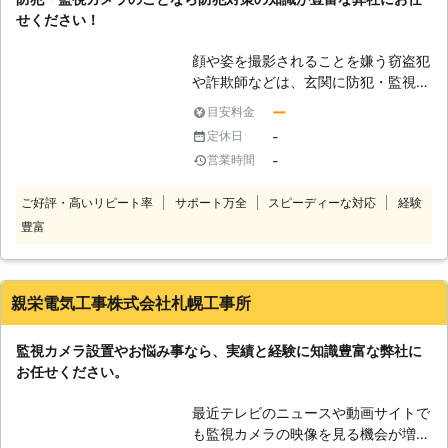
できます。防犯カメラや監視カメラの
せください！
ことでお困りの際は、お気軽にお問い
合わせください。
顔や姿を撮影されることを嫌う窃盗犯
や詐欺師などは、玄関に防犯・監視カ
メラが取り付けられている家に入るこ
ー
目安料金
とを避ける傾向が強いのです。 しか
-
定休日
し、本物の防犯・監視カメラを設置す
-
営業時間
るには、それなりにコストがかかって
しまします。 そのため、設置を諦め
ご好評・高いリピート率
サポート万全
スピーディーな対応
経験
る方もいらっしゃると思いますが、弊
豊富
社ではダミーカメラも取り扱っており
ます。 もちろん、電子回路が内蔵さ
れていないため撮影や記録はできませ
んが、本物と見間違えるような仕掛け
親栄電気工事株式会社札幌工事所
が施されている質の高いダミーカメラ
も多くありますので、一度ご相談くだ
監視カメラ設置やお悩み事なら、実績と経験に知識豊富な弊社に
さい。 また、本物とダミーを同時に
お任せください。
設置することで防犯効果を高めなが
ら、コストの軽減の可能になります。
最近テレビのニュースや動画サイトで
もし、複数の防犯・監視カメラ設置を
も監視カメラの映像を見る機会が増え
行う予定がございましたら、コスト軽