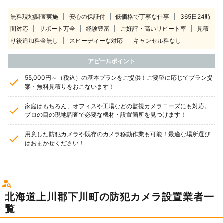
無料現地調査実施
安心の保証付
低価格で丁寧な仕事
365日24時
間対応
サポート万全
経験豊富
ご好評・高いリピート率
見積
り後追加料金無し
スピーディーな対応
キャンセル料なし
アピールポイント
55,000円～（税込）の基本プランをご提供！ご要望に応じてプラン提
案・無料見積りをおこないます！
家庭はもちろん、オフィスや工場などの監視カメラニーズにも対応。
プロの目の現地調査で必要な機材・設置箇所を見つけます！
用意した防犯カメラや既存のカメラ移動作業も可能！最適な場所選び
はおまかせください！
北海道上川郡下川町の防犯カメラ設置業者一
覧