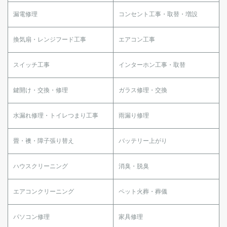
漏電修理
コンセント工事・取替・増設
換気扇・レンジフード工事
エアコン工事
スイッチ工事
インターホン工事・取替
鍵開け・交換・修理
ガラス修理・交換
水漏れ修理・トイレつまり工事
雨漏り修理
畳・襖・障子張り替え
バッテリー上がり
ハウスクリーニング
消臭・脱臭
エアコンクリーニング
ペット火葬・葬儀
パソコン修理
家具修理