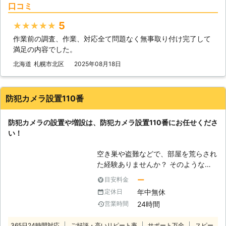
口コミ
ったベテランが在籍。 防犯設備に関
する維持管理及び診断・設計・施工を
5
★★★★★
得意としていますので、防犯対策なら
お任せください。 屋外や屋内など、
作業前の調査、作業、対応全て問題なく無事取り付け完了して
状況に合ったカメラをご提案いたしま
満足の内容でした。
す。 現地調査で住宅の死角になる箇
北海道
札幌市北区
2025年08月18日
所を把握して設置位置や向きなどをし
っかりと検討しますので防犯カメラの
設置ならお任せを。 【設置可能なカ
防犯カメラ設置110番
メラ】 ・アナログカメラ ・ネットワ
ークカメラ ・HDDレコーダー設置 ・
赤外線カメラ ・ドームカメラ ・箱型
防犯カメラの設置や増設は、防犯カメラ設置110番にお任せくださ
カメラ ・PTZカメラ ・街頭防犯カメ
い！
ラ ・小型カメラ ●お得なセットプラ
ンや割引プランも！ 防犯カメラの種
空き巣や盗難などで、部屋を荒らされ
類によって金額は異なってきますが、
た経験ありませんか？ そのような被
当店では防犯カメラの設置作業を最安
害を再び出さないためにも、防犯カメ
ー
目安料金
値で税込99,000円～対応していま
ラの設置を考えている人もいるのでは
年中無休
定休日
す。 セットプランや割引プランもご
ないでしょうか。 そのよう時は防犯
24時間
営業時間
用意していますので、お気軽にご利用
カメラ設置110番にお任せください！
ください。 【セットプラン内容】 ・
防犯カメラは設置されているだけで
365日24時間対応
ご好評・高いリピート率
サポート万全
スピー