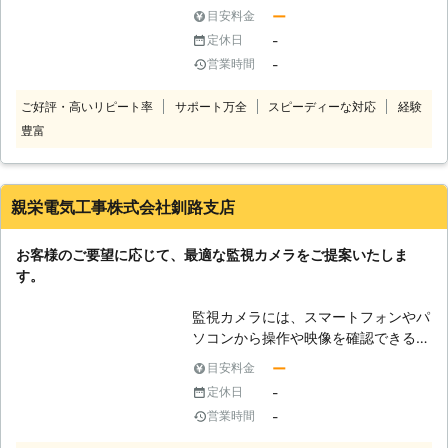
て、防犯効果の高さともしもの時の証
減にもなるダミーカメラを設置するこ
ー
目安料金
拠映像として早期解決に活躍している
ともお考えいただくと、お客様のメリ
-
定休日
事が実証されています。 多くの場合
ットとなると思います。 防犯・監視
-
営業時間
は侵入や窃盗など犯罪抑止と証拠保存
カメラに関するお悩み事や疑問など、
が目的ですが、車や外壁などへのイタ
お客様からのご相談は何でもお伺いい
ご好評・高いリピート率
サポート万全
スピーディーな対応
経験
ズラ防止やストーカー行為への抑止効
たしますので、まずはご連絡くださ
豊富
果の為に設置を考えている方も多いで
い。
す。 またご高齢の家族やペットを見
守る為に設置する方もいらっしゃいま
すが、弊社にご相談頂ければ監視カメ
親栄電気工事株式会社釧路支店
ラ設置で経験と実績を積んだスタッフ
が伺い、ご納得の頂けるサービスを提
お客様のご要望に応じて、最適な監視カメラをご提案いたしま
供させて頂きます。 弊社は北海道北
す。
広島市で地域に密着したお仕事をさせ
て頂いておりますので、ご納得いただ
監視カメラには、スマートフォンやパ
けるまで何度でも打ち合わせを行い、
ソコンから操作や映像を確認できるネ
セキュリティ問題を迅速に解決するの
ットワークカメラ・暗いところでも撮
で安心です。
ー
目安料金
影できる赤外線カメラ・オフィスや店
-
定休日
舗の天井に設置するドームカメラ・
-
営業時間
LANケーブルなしで設置できるワイヤ
レスカメラ・センサーライト付きで不