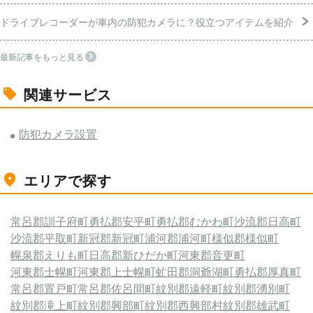
ドライブレコーダーが車内の防犯カメラに？役立つアイテムを紹介
最新記事をもっと見る
関連サービス
防犯カメラ設置
エリアで探す
常呂郡訓子府町
勇払郡安平町
勇払郡むかわ町
沙流郡日高町
沙流郡平取町
新冠郡新冠町
浦河郡浦河町
様似郡様似町
幌泉郡えりも町
日高郡新ひだか町
河東郡音更町
河東郡士幌町
河東郡上士幌町
虻田郡洞爺湖町
勇払郡厚真町
常呂郡置戸町
常呂郡佐呂間町
紋別郡遠軽町
紋別郡湧別町
紋別郡滝上町
紋別郡興部町
紋別郡西興部村
紋別郡雄武町