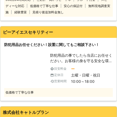
一般住宅、小規模事務所用プラン
も、防犯対策となります。 また、イ
ディーな対応
低価格で丁寧な仕事
安心の保証付
無料現地調査実
99,000円。 【割引プラン内容】 ・防
タズラや空き巣の被害があった時に
犯カメラを5台以上設置で10％割引。
は、証拠が残っていることも。 この
施
経験豊富
見積り後追加料金無し
ように、防犯カメラを設置することで
さまざまな効果を得ることができま
す。 もし、設置に悩んでおりました
ピーアイエスセキリティー
らお気軽にお問い合わせください。受
付時間は24時間365日休まず、受け
防犯用品お任せください！設置に関してもご相談下さい！
付けております。 緊急の場合でも、
すぐに対応可能です。日本全国対応し
防犯用品の事でしたら当店にお任せく
ておりますのでお気軽にご相談くださ
ださい。お客様の身を守る安全な環境
い。 お客様のご要望にできうる限り
作りのお手伝いをいたします。現代は
対応いたします。
ー
目安料金
自分の身は自分で守る時代です。女性
土曜・日曜・祝日
定休日
の一人暮らしや夜道歩きは思いもよら
10:00～18:00
営業時間
ぬ危険にさらされることがあります。
是非防犯用品をご利用ください。大切
低価格で丁寧な仕事
な人を守るために防犯用品を購入され
る方も沢山いらっしゃいます。ピーア
イエスセキュリティでは監視カメラ設
置・販売も行っておりますので、お気
株式会社キャトルプラン
軽にご相談ください。 【日本も安全