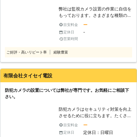
いメリットもあります。
弊社は監視カメラ設置の作業に自信を
もっております。さまざまな種類の防
犯カメラを取り扱っていますが、最近
ー
目安料金
はダミーカメラの需要もあります。こ
-
定休日
れは本物そっくりのカメラなのです
営業時間
が、実際に撮影したり記録することは
出来なくなっています。製品によって
ご好評・高いリピート率
経験豊富
は作動中のようにみせかけるために
LEDを点滅させることも可能です。本
物の防犯カメラと一緒に導入します
と、コスト削減にもなりますので非常
有限会社タイセイ電設
に便利です。お客様のご要望をお聞き
して、ダミーカメラを含めたセキュリ
防犯カメラの設置については弊社が専門です。お気軽にご相談下
ティー対策のプランをご提案させてい
さい。
ただきます。リーズナブルな料金で対
応しているので安心です。
防犯カメラはセキュリティ対策を向上
させるために役に立ちます。たくさん
設置することで防犯効果を高めること
ー
目安料金
にもつながるのですが、多く設置する
定休日：日曜日
定休日
ことによってコストも増となります。