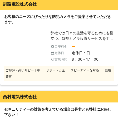
験豊富な技術者が対応するからこそ安
釧路電設株式会社
く確実な工事をすることができるとい
う点が弊社の強みです。何かしらの心
お客様のニーズにぴったりな防犯カメラをご提案させていただき
配や不安がある場合にはどのような事
ます。
でもお気軽にお問い合わせください。
弊社では日々の生活を守るためにも役
立つ、監視カメラ設置サービスを丁寧
にさせていただきます。 大きな企業
ー
目安料金
や量販店などだけではなく、一般家庭
定休日：日
定休日
への設置ができるタイプもありますの
8；30－17；00
営業時間
で、ご要望をお伺いしてご提案するこ
とが可能です。 一口に防犯カメラと
ご好評・高いリピート率
サポート万全
スピーディーな対応
経験
いっても種類は様々であり、暗い場所
豊富
でも撮影をするコトンできる赤外線カ
メラもあります。 インターネット時
代を迎えた現代だからこそ、スマート
フォンやパソコンを使い映像確認でき
西村電気株式会社
るネットワークカメラも便利です。
半球体型カメラはオフィスやショップ
セキュリティーの対策を考えている場合は是非とも弊社にお任せ
によくあるタイプであり、ドームカメ
下さい！
ラは周囲から防犯カメラと悟られにく