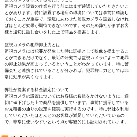
監視カメラ設置の作業を行う前にはまず確認していただきたいこ
とがあります。特に設置する場所の環境については事前に確認し
ておくことが重要で、環境にあわせた監視カメラを設置しなけれ
ばほとんど効果が期待できないのです。そのため弊社がまずお客
様と適切に話し合いをした上で商品を提案します。
監視カメラの犯罪抑止力とは
監視カメラには犯罪が発生した時に証拠として映像を提出するこ
とができるだけでなく、最近の研究では監視カメラによって犯罪
の抑止効果が高まっているということがわかっています。特に警
備会社と連携されていることが分かれば、犯罪抑止力としては非
常に効果が高くなります。
弊社が提案する料金設定について
監視カメラの設置についてはお客様の負担をかけないように、適
切に値下げした上で商品を提供しています。事前に提示している
お見積書の通りの設定を確実に実行するのです。特に弊社を利用
していただいたほとんどのお客様が満足していただいているの
で、非常に使いやすいという点が客観的にも証明されています。