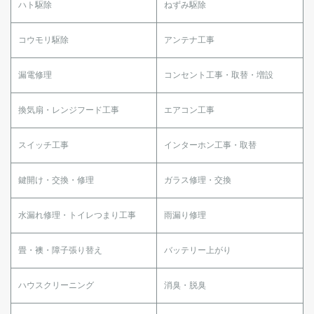
ハト駆除
ねずみ駆除
コウモリ駆除
アンテナ工事
漏電修理
コンセント工事・取替・増設
換気扇・レンジフード工事
エアコン工事
スイッチ工事
インターホン工事・取替
鍵開け・交換・修理
ガラス修理・交換
水漏れ修理・トイレつまり工事
雨漏り修理
畳・襖・障子張り替え
バッテリー上がり
ハウスクリーニング
消臭・脱臭