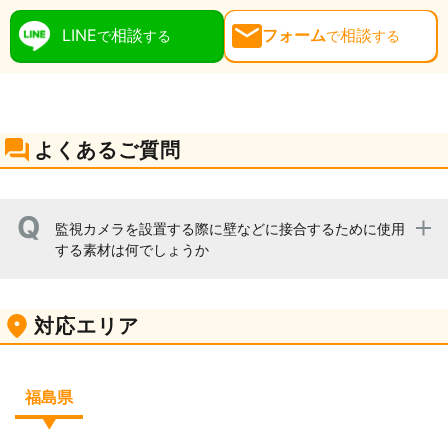
LINE
相談
フォーム
相談
で
する
で
する
よくあるご質問
監視カメラを設置する際に壁などに接合するために使用
する素材は何でしょうか
一般的に固定が確実に行うことができるネジが主流です
対応エリア
が、金属製の場所であれば両面テープやネオジム磁石など
を活用して設置しています。
福島県