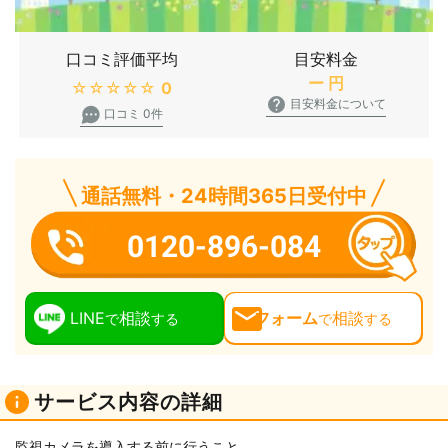
口コミ評価平均
目安料金
ー
円
★★★★★
0
目安料金について
口コミ 0件
通話無料・24時間365日受付中
0120-896-084
LINE
相談
フォーム
相談
で
する
で
する
サービス内容の詳細
監視カメラを導入する前に行うこと