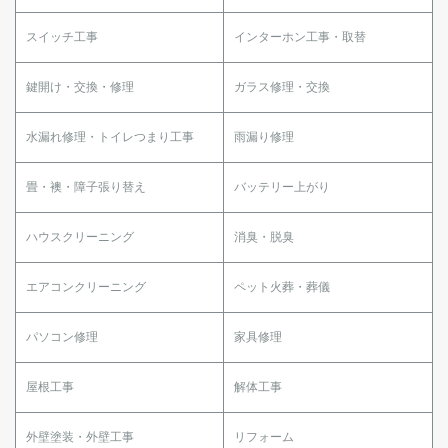
スイッチ工事
インターホン工事・取替
鍵開け・交換・修理
ガラス修理・交換
水漏れ修理・トイレつまり工事
雨漏り修理
畳・襖・障子張り替え
バッテリー上がり
ハウスクリーニング
消臭・脱臭
エアコンクリーニング
ペット火葬・葬儀
パソコン修理
家具修理
屋根工事
解体工事
外壁塗装・外壁工事
リフォーム