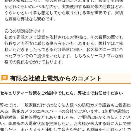
建物の環境によって、侵入経路は想定されますし、希望する画像
がどれぐらいのレベルなのか、実際使用する時間帯の照度はどれ
ぐらいかという事も想定してから取り付ける事が重要です。実績
も豊富な弊社なら安心です。
安心の明朗会計です！
初めて監視カメラ設置を依頼されるお客様は、その費用の面でも
行程なども不安に感じる事も有るかもしれません。弊社ではご依
頼いただきましたらできるだけ迅速に伺い、お客様のニーズに合
ったプランでのご提供をいたします。もちろんリーズナブルな価
格での提供を心がけております。
有限会社綾上電気からのコメント
セキュリティー対策をご検討中でしたら、弊社までお任せください
弊社では、一般家庭だけではなく法人様への防犯カメラ設置もご提案出
来る、防犯カメラのエキスパートの会社でございます。z無所や店舗の
防犯対策、業務管理などもありましたら、ご要望は細かくお伝えくださ
い。事務所の入退室状況を把握したい、お客様が来店する時に入口で察
知したい、またカメラと連動して音声や光による威嚇を七亜時などもで