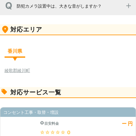
防犯カメラ設置中は、大きな音がしますか？
壁に穴をあける工事が必要な場合は、ドリル音がする場合
対応エリア
もございますが、事前にお客様に確認をしてから作業は行
います。
香川県
綾歌郡綾川町
対応サービス一覧
コンセント工事・取替・増設
ー 円
目安料金
★★★★★
0