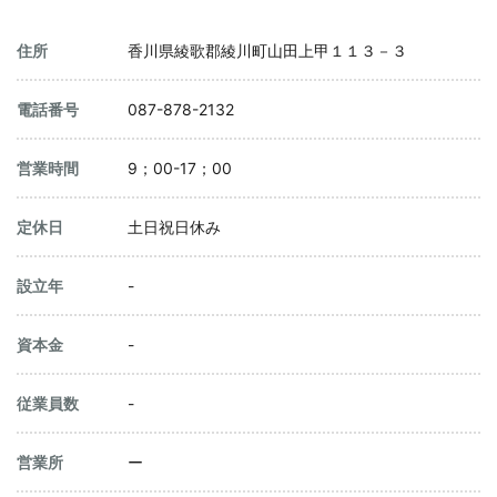
住所
香川県綾歌郡綾川町山田上甲１１３－３
電話番号
087-878-2132
営業時間
9；00-17；00
定休日
土日祝日休み
設立年
-
資本金
-
従業員数
-
営業所
ー