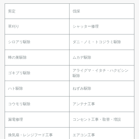
剪定
伐採
草刈り
シャッター修理
シロアリ駆除
ダニ・ノミ・トコジラミ駆除
蜂の巣駆除
ムカデ駆除
アライグマ・イタチ・ハクビシン
ゴキブリ駆除
駆除
ハト駆除
ねずみ駆除
コウモリ駆除
アンテナ工事
漏電修理
コンセント工事・取替・増設
換気扇・レンジフード工事
エアコン工事