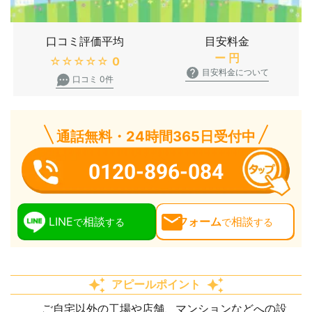
口コミ評価平均
目安料金
ー
円
★★★★★
0
目安料金について
口コミ 0件
通話無料・24時間365日受付中
0120-896-084
LINE
相談
フォーム
相談
で
する
で
する
アピールポイント
ご自宅以外の工場や店舗、マンションなどへの設