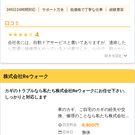
お時間を頂く場合も御座います。
口が巧妙になってきており、古いタイ
365日24時間対応
サポート万全
低価格で丁寧な仕事
経験豊富
プのものだと簡単に開けられてしま
い、侵入を許してしまうからです。犯
口コミ
罪の被害に遭わないためにも鍵には防
犯性が必要です。鍵開けの犯罪に強い
4
★★★★★
鍵に交換するのも有効ですし、補助鍵
会社名には、自動ドアサービスと書いてありますが、連絡した
つけることも防犯性を高めます。しか
ら普通に鍵修理もやっているとの事でした。なので、前々から
し、鍵の高い防犯性のために起こるト
気になっていた玄関の鍵を変えてもらおうと話を聞きました。
ラブルも実はあります。鍵の紛失はそ
続きを読む
事前に見積もりは出してくれるので、金額は事前に分かるし、
の代表的な例と言えるでしょう。鍵を
事前に価格帯も分かるので、ある依程度、その鍵の特徴と金額
開けることができなくなった途端、高
が分かり、理解してに鍵交換をお願いする事が出来ます。
い防犯性は一切の侵入を許さな不落の
株式会社Reウォーク
城となります。そんなトラブルを解決
大阪府
守口市
2016年12月20日
するために、私たちはいるのです。鍵
カギのトラブルなら私たち株式会社Reウォークにお任せ下さい、
のトラブルでしたら、私たちにお任せ
しっかりと対応します
ください！ 【鍵以外のトラブルに
も】 鍵以外のトラブル解決の実績が
車のカギ、ご自宅のカギの紛失や交
私たち株式会社ハルナ関西自動ドアサ
換、修理のことなら私たち株式会社
ービスにはあります。例えばエクステ
Reウォークにお任せください。 弊社
8,800円
目安料金
リアのリフォーム、小規模工事、修理
に在籍しているスタッフは、みな経験
を承っております。お客様の困ったを
無休
定休日
豊富で実績豊富な熟練のプロばかりで