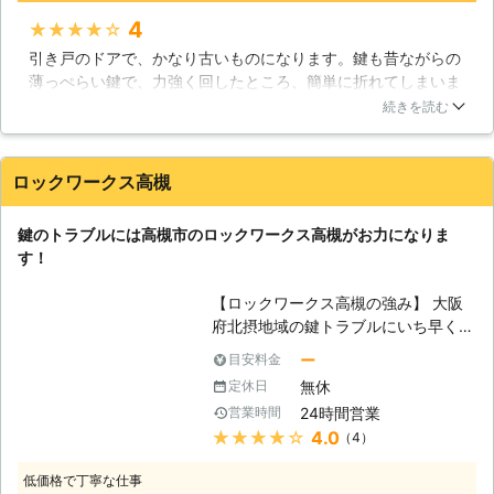
だきたいと思います。 ご利用してい
4
★★★★★
ただいたお客様の声で、「満足し
引き戸のドアで、かなり古いものになります。鍵も昔ながらの
た！」「とても丁寧に施工してくれ
薄っぺらい鍵で、力強く回したところ、簡単に折れてしまいま
て、ここに頼んで本当によかった」な
した。なのでマヤコ鍵防犯店24さんに連絡して一度視てもらい
どの大満足の評価をいただいておりま
続きを読む
ました。すると、長い事雨が当たる部分に鍵があり、それで鍵
す。 【地域密着でご満足頂いていま
穴に錆が生じているとの事でした。錆びたまま使うのも嫌だな
す】 マヤコ鍵防犯店24では、地域に
と思い新しく鍵を取り付けてもらいました！早い対応してくだ
密着した経営を行っております。その
ロックワークス高槻
さり助かりました！
ため、地域を中心に信頼を広げてきま
した。ぜひ、他社で満足できなかった
兵庫県
姫路市
2016年12月22日
鍵のトラブルには高槻市のロックワークス高槻がお力になりま
という方は、マヤコ鍵防犯店24にお
す！
まかせ下さい。地域に根ざした経営を
行っているので、お得意さまも長年に
【ロックワークス高槻の強み】 大阪
渡ってご利用いただいている信頼ので
府北摂地域の鍵トラブルにいち早く対
きる会社です。確かな技術と経験で、
応するロックワークス高槻はお客様に
ー
目安料金
満足のできる結果をご提供させていた
満足していただけるサービスのご提案
だきます。 カギに関する質問や疑
無休
定休日
を行っております。当社では鍵開け、
問、さまざまなご相談も受け付けてお
24時間営業
営業時間
鍵交換などの住宅の鍵トラブルのみな
ります。カギ開け、カギ交換など以外
★★★★★
4.0
（4）
らず、自動車の特殊キーの合鍵作成も
にも、防犯に関するお悩みも受け付け
行っております。いつでもお客様の急
ているので、ぜひお気軽にご利用くだ
低価格で丁寧な仕事
なトラブルに対応できるように24時