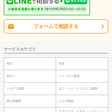
フォーム
で
相談
する
サービスカテゴリ
剪定
伐採
草刈り
シャッター修理
シロアリ駆除
ダニ・ノミ・トコジラミ駆除
蜂の巣駆除
ムカデ駆除
アライグマ・イタチ・ハクビシン