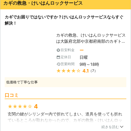
が見つからなければ交換した方がいいとのことだったのでその
力になります。金庫やシャッターの開
カギの救急・けいはんロックサービス
際はまたお願いしたいです。
錠も、ロッカーや机の開錠も全て開け
る事ができます。ドクターロックセキ
大阪府
大阪市東淀川区
2016年12月25日
カギでお困りではないですか？けいはんロックサービスならすぐ
ュリティはお客様の事を第一に考えて
解決！
業務に当たってきたので、ご利用され
たお客様方からも、感謝のお声を沢山
カギの救急、けいはんロックサービス
頂いてまいりました。しかし貴重なお
は大阪府北部や京都府南部のカギトラ
声の数々に甘える事は決してせず、初
ブルを中心にご依頼を承っておりま
ー
目安料金
心を忘れず、迅速な作業で取り組んで
す。24時間安心対応ですので、鍵を
まいります。私達が居れば鍵のトラブ
日曜
定休日
無くしてしまい自宅に入れなくなっ
ルは怖くありません！鍵の出張サービ
9時～18時
営業時間
た、車をインロックしてしまい困って
スのドクターロックセキュリティを、
★★★★★
4.1
（7）
いる、などの急なトラブルにもすぐに
今後ともよろしくお願いいたします！
対応致します。勿論携帯電話からのお
低価格で丁寧な仕事
電話にも対応しておりますので、鍵全
般でお困りの際にはけいはんロックサ
口コミ
ービスをご利用ください。シャッター
や金庫、デスクのカギをはじめ、防犯
4
★★★★★
設備の取付もお任せください！ 【自
玄関の鍵がシリンダー内で折れてしまい、道具を使っても折れ
宅のカギを落としてしまうと・・】
ているところが取れなかったので、カギの救急・けいはんロッ
住宅の玄関には必ず防犯、プライバシ
クサービスさんに来てもらいました。シリンダーの中に入って
ー保護の目的で錠前が取り付けられて
続きを読む