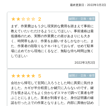
最終更新日：2022年3月2日
★★★★★
2
鍵開け・交換・修理
まず、作業費はもう少し現実的な費用を踏まえて事前に
教えていたいただけるようにしてほしい。事前連絡は最
低価格のため、実際の作業費との差があまりにも大き
く、時間帯もあり、作業をお願いするしかなかった。ま
た、作業者の段取りもテキパキしておらず、せめて駐車
場に止めてから現地にくるなど、無駄な待ち時間は無く
してほしい
2022年3月2日
★★★★★
5
鍵開け・交換・修理
会社から帰宅して玄関に入ろうとした時に異変に気付き
ました。カギが半分程度しか鍵穴に入らないのです。鍵
穴を覗き込んでもよく分からずスマホで調べて業者を呼
ぶことにしました。業者が到着すると、身分証明書の確
認を行った上での作業となりました。内部に異物が詰め