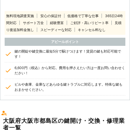
無料現地調査実施
安心の保証付
低価格で丁寧な仕事
365日24時
間対応
サポート万全
経験豊富
ご好評・高いリピート率
見積
り後追加料金無し
スピーディーな対応
キャンセル料なし
アピールポイント
鍵の開錠や鍵交換に最短5分で駆けつけます！賃貸の鍵も対応可能で
す！
6,600円（税込）から対応。費用を押さえたい方は一度お問い合わせく
ださい！
ビルや倉庫、金庫などあらゆる鍵トラブルに対応します。特殊な鍵も
おまかせください。
大阪府大阪市都島区の鍵開け・交換・修理業
者一覧