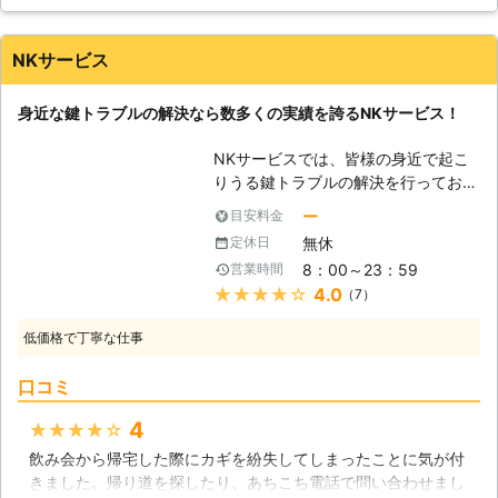
いる鍵は全て取ってもらい、鍵穴のメンテナンスもしてもらい
います。外出の際には施錠することで
ました。鍵が折れてしまったので、スペアキーの作成もお願い
不審者の侵入を拒むことが出来るの
しました。鍵の事なら何でも対応して頂けるので助かりまし
で、一般住宅、マンションにお住いの
NKサービス
た。
方も外出時にカギを持ち歩く人は多い
でしょう。しかし、何らかの衝撃でポ
大阪府
枚方市
2016年12月15日
身近な鍵トラブルの解決なら数多くの実績を誇るNKサービス！
ケットから出てしまったり、カバンか
ら落としてしまうことは頻繁にありま
NKサービスでは、皆様の身近で起こ
す。施錠していた場合、カギが無けれ
りうる鍵トラブルの解決を行っており
ば自宅に入ることが出来なくなり、長
ます。鍵トラブルの解決方法として
ー
目安料金
時間屋外に居なければならないという
は、鍵開け・鍵修理・鍵交換が挙げら
ことになってしまいます。しかし、そ
無休
定休日
れます。また、鍵を紛失し、鍵開けを
んな急なカギ紛失トラブルにも私たち
8：00～23：59
営業時間
したものの、後から鍵が発見されるケ
がお力をお貸しします。24時間受付
★★★★★
4.0
（7）
ースもあり、トラブルも解決したかの
を行っておりますので、お電話をくだ
ように思えますが、そうでもありませ
されば直ちにお客様のもとへ伺い、開
低価格で丁寧な仕事
ん。失くしたと思っていた鍵は盗まれ
錠、カギ交換を行います。
ていたのかもしれませんし、拾った人
口コミ
が個人・住宅を特定していて犯罪・ト
ラブルに巻き込まれる恐れもありま
4
★★★★★
す。一度失くしてしまった鍵は、念の
飲み会から帰宅した際にカギを紛失してしまったことに気が付
ため交換したほうがいいでしょう。そ
きました。帰り道を探したり、あちこち電話で問い合わせまし
のような場合にも、NKサービスに鍵