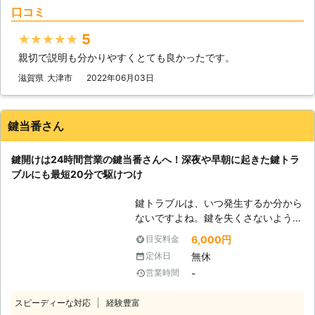
話ください。スタッフ一同、お客様を
口コミ
営業所のスタッフが60分以内にかけ
温かく迎えます！
つけ解決いたします!!「すぐに来ても
5
★★★★★
らえるかな？」「解決してもらえるか
親切で説明も分かりやすくとても良かったです。
な？」とご不安な方も、まずはお電話
をお待ちしております。 【信頼のカ
滋賀県
大津市
2022年06月03日
ギ開け技術】 鍵開けの技術力の高い
当社は、他社に断られた鍵開けの開錠
実績や、取り寄せになる鍵交換の在庫
鍵当番さん
も保有していたりと、お客様の力にな
れることが多々あります。 また、お
鍵開けは24時間営業の鍵当番さんへ！深夜や早朝に起きた鍵トラ
客様にさらに安心してご利用いただく
ブルにも最短20分で駆けつけ
ため…もし、鍵を開錠することができ
なかった場合は1円も料金を頂いてお
鍵トラブルは、いつ発生するか分から
りません！カギ開け技術に絶対の自信
ないですよね。鍵を失くさないように
はございますが、プラスアルファの安
意識をしても、小さな気の緩みで鍵を
心をお約束いたします。 【出張費は
6,000円
目安料金
落としてしまったり、車の中に鍵を置
無料です】 SRロックでは出張費も無
無休
定休日
いたままロックしたりなどの鍵トラブ
料！お気軽にご利用いただけます。も
-
営業時間
ルが発生なんてことも……。もしもそ
ちろん、費用のご説明も、作業前にス
のようなことが起きたときは、どうし
タッフから丁寧にご説明いたしますの
スピーディーな対応
経験豊富
たらいいか頭を抱えてしまうのではな
でご安心ください。 是非、この機会