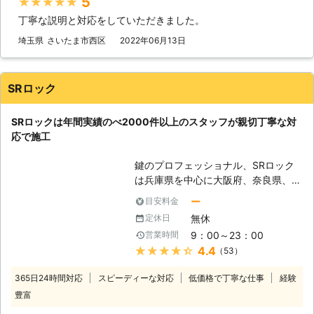
5
★★★★★
になられたと思いますが、昔も今も、
丁寧な説明と対応をしていただきました。
カギを失くすケースはとても多いで
す。カギは簡単に持ち運べるほどの物
埼玉県
さいたま市西区
2022年06月13日
なので、その分油断してカギを失くさ
れてしまうかもしれませんね。 次に
カギ交換のご依頼理由ですが、もっと
SRロック
も多いのが「劣化」です。金属ででき
たカギなので劣化はしないと思いが
SRロックは年間実績のべ2000件以上のスタッフが親切丁寧な対
ち。でも、カギも錆びることでポッキ
応で施工
リ折れてしまうことは珍しくありませ
ん。 最後に「カギ穴修理」のご依頼
鍵のプロフェッショナル、SRロック
理由ですが、カギ穴に不調を感じてご
は兵庫県を中心に大阪府、奈良県、京
依頼されるケースが多いです。カギ穴
都府、滋賀県、和歌山県の個人様から
もカギ本体と同様劣化は免れないの
ー
目安料金
法人様まで幅広くご対応をしておりま
で、すぐに修理をすることが肝心で
無休
定休日
す。 【あらゆる鍵トラブルにスピー
す。 【防犯対策の心配にもしっかり
9：00～23：00
営業時間
ド対応】 ・家の鍵開け ・車やバイク
対応！】 防犯対策もメインにしてい
★★★★★
4.4
（53）
の鍵閉じ込め開錠 ・金庫の開錠やダ
ます。例えカギの調子が良くても、防
イヤルナンバーの調査 ・シャッター
犯性が低いのはよくありません。ご相
365日24時間対応
スピーディーな対応
低価格で丁寧な仕事
経験
や物置の鍵 ・ロッカーやデスクの鍵
談いただければ、補助カギを取り付け
豊富
・スーツケースの鍵のトラブル この
ることも可能ですので、是非一度お電
ような各種カギトラブルに、お近くの