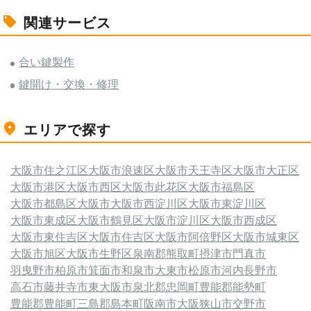
関連サービス
合い鍵製作
鍵開け・交換・修理
エリアで探す
大阪市住之江区
大阪市浪速区
大阪市天王寺区
大阪市大正区
大阪市港区
大阪市西区
大阪市此花区
大阪市福島区
大阪市都島区
大阪市
大阪市西淀川区
大阪市東淀川区
大阪市東成区
大阪市鶴見区
大阪市淀川区
大阪市西成区
大阪市東住吉区
大阪市住吉区
大阪市阿倍野区
大阪市城東区
大阪市旭区
大阪市生野区
泉南郡熊取町
摂津市
門真市
羽曳野市
柏原市
箕面市
和泉市
大東市
松原市
河内長野市
高石市
藤井寺市
東大阪市
泉北郡忠岡町
豊能郡能勢町
豊能郡豊能町
三島郡島本町
阪南市
大阪狭山市
交野市