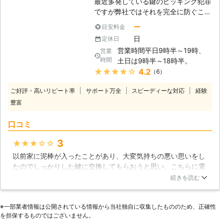
最近多発している鍵のピッキング犯罪
な構造になっています。カギのデコボ
ラブルはある日突然起きるものです。
ですが弊社ではそれを完全に防ぐこと
コとマッチするようにできているシリ
業者に依頼したいけど、きちんとこち
のできる鍵はもちろん、その他にも犯
ンダーという部品が鍵穴の中にありま
ー
目安料金
らの要望を聞いてくれるのか、誠実な
罪防止のコツやアドバイスを伝授可能
すが、この部品はとても精密で複雑な
日
定休日
対応が受けられるのか、初めてのこと
ですので、開業以来多くの方の安心と
構造をしています。カギのギザギザが
で不安がありますよね。 弊社はお客
営業時間平日9時半～19時、
営業
安全の生活をサポートしてきた自負が
シリンダーのデコボコとぴったり合う
時間
様のご要望にも親身に対応し鍵のトラ
土日は9時半～18時半。
ございます。これまで鍵の修理や取り
ようにつくられているためですが、そ
ブル解決につとめさせていただきま
★★★★★
4.2
（6）
換えといったことを経験したことがな
の構造のため埃にとても弱いのです。
す。 鍵の交換だけでなく調子が悪い
い方では料金がいくらくらいかかるの
細部に埃が詰まってしまうとカギはさ
ご好評・高いリピート率
サポート万全
スピーディーな対応
経験
鍵の修理にも対応可能ですので、些細
か不安かも知れないですが、予算に応
さりにくく回りにくくもなります。カ
なお悩みでもぜひ、お申し付けくださ
豊富
じた最適な鍵をご提案いたしますし、
ギの回りが悪いからと油をさす方もい
い。 弊社は、お見積り・ご相談は無
合鍵などでは何と数百円から対応可能
らっしゃいますが、それは一時しのぎ
料で承っております。 鍵に関するト
口コミ
です。茨木から高槻、摂津までであれ
にすぎません。逆に油のせいでさらに
ラブルは、「リペアホームサービス」
ば出張して鍵開けや新設作業を行うこ
埃が付着しやすくなり、以前より悪化
3
★★★★★
にまとめてお任せください。
ともできますので、どなた様でもお気
することもあります。カギはとても精
以前家に泥棒が入ったことがあり、大変気持ちの悪い思いをし
軽にご相談ください。
密なものなので、お困りのときは専門
たのでしっかりした鍵に交換してもらおうと思い、こちらに電
家にぜひご相談ください。当社にはベ
話しました。来てくれた方はいろんな鍵の説明を丁寧にしてく
続きを読む
テランのスタッフがそろっています！
ださり、とても好感が持てました。ディンプルキーというもの
◆防犯対策は万全ですか？ 近年ピッ
をすすめられ、安全性が高いというのでそれをお願いする事
キングの被害数は減少傾向にあるとい
※⼀部業者情報は公開されている情報から当社独⾃に収集したもののため、正確性
に。おかげさまで安心した生活をおくれるようになりました。
ってもなくなったわけではありませ
を担保するものではございません。
ありがとうございました。