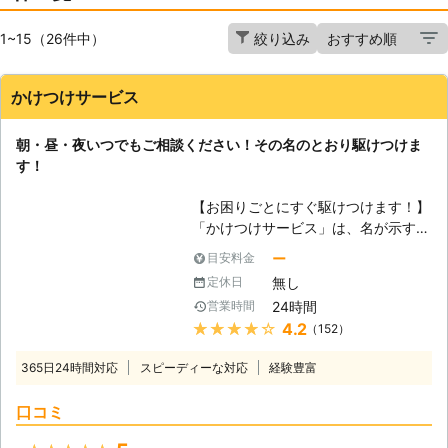
1~15（26件中）
絞り込み
かけつけサービス
朝・昼・夜いつでもご相談ください！その名のとおり駆けつけま
す！
【お困りごとにすぐ駆けつけます！】
「かけつけサービス」は、名が示すと
おり、いつでもお客様のもとへ駆けつ
ー
目安料金
けることに力を注いでいます。当社に
無し
定休日
はカギサービスがございますが、特に
24時間
営業時間
「カギ開け・交換・修理」のご依頼が
★★★★★
4.2
（152）
多く感じます。それだけ皆さん、カギ
に苦労されているということなのでし
365日24時間対応
スピーディーな対応
経験豊富
ょう。 【ご依頼理由】 まず、カギ開
けをご依頼される方で多いのが「紛
口コミ
失」です。もう数えきれないほど「カ
ギの紛失」というキーワードはお聞き