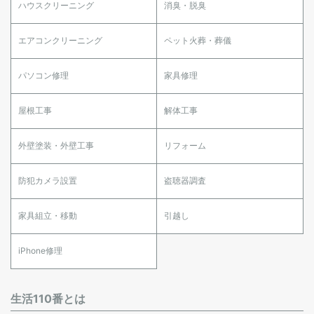
ハウスクリーニング
消臭・脱臭
エアコンクリーニング
ペット火葬・葬儀
パソコン修理
家具修理
屋根工事
解体工事
外壁塗装・外壁工事
リフォーム
防犯カメラ設置
盗聴器調査
家具組立・移動
引越し
iPhone修理
生活110番とは