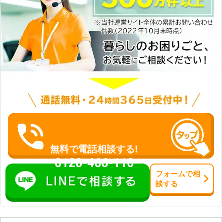
無料で電話相談する!
0120-466-110
フォーム
で
相
談
する