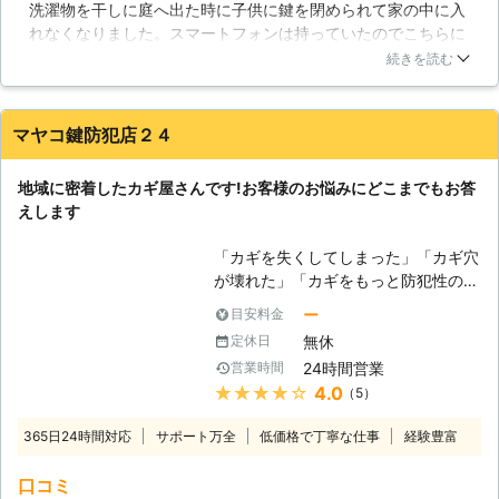
洗濯物を干しに庭へ出た時に子供に鍵を閉められて家の中に入
に解決致します！ 【金庫が開かなく
れなくなりました。スマートフォンは持っていたのでこちらに
なってしまった！？】 金庫は様々な
連絡。すぐに来てくれました。鍵の状態を見てあげてもらうか
要因から突如開かなくなってしまうこ
続きを読む
相談していたところ、仕事中の主人と連絡がとれたので主人に
とがあります。テンキー式金庫の場合
開けてもらうことになり、結果的にはただ来てもらっただけで
は電池が切れ、パワー不足のため開か
特に作業をしてもらうことなく終わりました。それでも嫌な顔
なくなる、もしくは基盤自体が壊れて
マヤコ鍵防犯店２４
せずに対応してくださり、とてもありがたかったです。また何
いたり接触不良が原因し開かなくなる
か鍵のトラブルがあった時はこちらにお世話になりたいと思っ
ことがあります。また、金庫事態に物
地域に密着したカギ屋さんです!お客様のお悩みにどこまでもお答
ています。
を詰め込みすぎると、内側の圧力が影
えします
響しシリンダーが回らなくなってしま
大阪府
高槻市
2016年11月30日
うということもあります。無理に鍵を
「カギを失くしてしまった」「カギ穴
回せば中で折れてしまうことも御座い
が壊れた」「カギをもっと防犯性の高
ますので、金庫が開かずに困っている
いものに取り替えたい」カギに関する
ー
目安料金
場合は、是非、当社までご連絡くださ
さまざまなお悩みにお応えするのが、
い。当社では金庫開けも行っており、
無休
定休日
当社、マヤコ鍵防犯店24です。 カギ
開錠が困難なものまで短時間で開ける
24時間営業
営業時間
に関することでしたら、なんでもお気
ことが可能ですので、必ずお客様のお
★★★★★
4.0
（5）
軽にお尋ねください。これまでカギ修
力になれるはずです。
理や合鍵製作などを他店でされて、満
365日24時間対応
サポート万全
低価格で丁寧な仕事
経験豊富
足できなかった、思ったような施工内
容ではなかった、という方は、ぜひ、
口コミ
当社のサービスをご利用してみていた