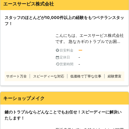
があります。 【リペアホームサービ
エースサービス株式会社
スの強み】 ・緊急時にすぐにお客様
のもとに駆け付けます 弊社は、関西
スタッフのほとんどが10,000件以上の経験をもつベテランスタッ
圏（2府4県）全域に対応しており、
フ！
お客様からご連絡をいただき近辺であ
れば最短20分で駆け付けます。 部屋
こんにちは、エースサービス株式会社
に入れなくて困っているなど、鍵のト
です。 急なカギのトラブルでお困り
ラブルをすぐに解決したい場合にも対
のことはないですか？当社では玄関鍵
応が可能です。 ・鍵を新しく交換し
ー
目安料金
の交換など、カギのトラブル・お悩み
防犯面の強化にも対応可能 ディスク
-
定休日
を解決いたします！ 「カギが開かな
シリンダーやピンシリンダーと呼ばれ
-
営業時間
くなってしまった」 「古くなり引っ
る一般的な鍵は、防犯面で非常にもろ
掛かりがある」 「カギが入りづら
く慣れた泥棒にかかれば1分で開けら
サポート万全
スピーディーな対応
低価格で丁寧な仕事
経験豊富
い」 「防犯性の高いカギに交換した
れる作りとされています。 そのた
い」 などなど・・・ カギについて
め、防犯面を強化したい場合は、ディ
お悩みのことがあるなら、ぜひお気軽
ンプルキーと呼ばれる防犯性に優れた
に当社までご連絡ください！ ★★★
キーショップメイク
鍵へ交換することをおすすめします。
急なトラブルにも対応いたします
もちろん鍵交換の際、ディンプルキー
★★★ ご連絡をいただいた当日にか
は弊社で取り扱っておりますので、ご
鍵のトラブルならどんなことでもお任せ！スピーディーに解決い
けつけます！ご安心してお問い合わせ
希望の際はお気軽にご相談ください。
たします！
ください。 ◆カギが回らなくなるの
・鍵の専門家が親身に対応！初めての
はどうして？ カギ穴の中は実は複雑
ご依頼でも安心してください 鍵のト