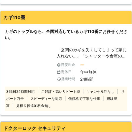
いでしょうか。 「飲み会の帰りに鍵
に当社へ鍵のご用命ください!!お電話
を落として自宅に入れないので困って
はフリーダイヤル「0120-830-863」
いる」 「バイクの鍵をメットインし
までどうぞ！
カギ110番
てしまい、取り出せなくなった」
「鍵穴に鍵を差し込んだら、折れて取
カギのトラブルなら、全国対応しているカギ110番にお任せくださ
り出せなくなった」 もしも上記のよ
い。
うな鍵に関するお悩みが発生した場
合、弊社「鍵当番さん」にお任せくだ
「玄関のカギを失くしてしまって家に
さい。弊社は、いつでもお客様の鍵ト
入れない…」「シャッターや倉庫のカ
ラブルをスピード解決できる理由があ
ギを壊してしまった」「車のインロッ
ります。 【24時間営業中なのでお客
ー
目安料金
クに対処してほしい」など。 気をつ
様の都合に合わせて対応！早朝や深夜
年中無休
定休日
けていてもカギのトラブルというのは
の鍵開けもお任せ】 深夜や早朝の時
24時間
営業時間
あらゆる場所で起きています。 いざ
間帯に自宅の鍵を紛失したり、差し込
というとき、カギのトラブルに陥って
んだ鍵が折れてしまったりすると困り
365日24時間対応
ご好評・高いリピート率
キャンセル料なし
サ
しまうとパニックになりやすい傾向に
ますよね。鍵を開けたくても、自分で
ポート万全
スピーディーな対応
低価格で丁寧な仕事
経験豊
ありますので、そのようなときは日本
鍵なしで家の扉を開けるのは大変で
全国でスピーディーに対応しているカ
富
見積り後追加料金無し
す……。 そんなときこそ、弊社までご
ギ110番までご連絡ください。 経験豊
依頼いただければ対応することができ
富で実績豊富なベテランスタッフが、
ます。弊社は鍵開けのトラブルにすぐ
各エリア内で待機しております。その
に対応できるよう24時間営業。お電
ドクターロック セキュリティ
ため、最短5分で到着！スピード解決