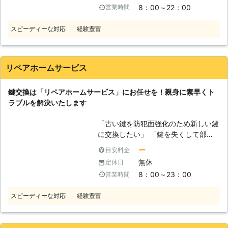
解決し、なおかつ快適に変えるのが私
8：00～22：00
営業時間
すので、安心してお任せできます。
たちの仕事なのです。
正しい知識、今まで培ってきた技術を
スピーディーな対応
経験豊富
もとにカギのトラブルに素早く丁寧に
対応させていただきます。 また、弊
社ではカギのトラブル以外にも数多く
のサービスを提供しております。アン
リペアホームサービス
テナ工事、害虫・害獣駆除のサービス
のご提案もしておりますのでご一緒に
鍵交換は「リペアホームサービス」にお任せを！親身に素早くト
ご依頼することも可能です。何かあり
ラブルを解決いたします
ましたらお気軽にお問い合わせくださ
い。 弊社は大阪・奈良・京都・兵
「古い鍵を防犯面強化のため新しい鍵
庫・愛知・岡山・愛媛に対応させてい
に交換したい」 「鍵を失くして部屋
ただいております。ご相談だけという
に入れないのですぐに何とかしたい」
方も大歓迎です、お気軽にご連絡くだ
ー
目安料金
「鍵の調子が悪く壊れてしまったので
さい。
無休
定休日
修理したい」 このような鍵のトラブ
8：00～23：00
営業時間
ルは「リペアホームサービス」にお任
せください。 弊社はお客様のあらゆ
スピーディーな対応
経験豊富
る鍵のトラブルを即座に解決すること
が可能です。 弊社は鍵の専門家であ
り、お客様にご利用いただくには理由