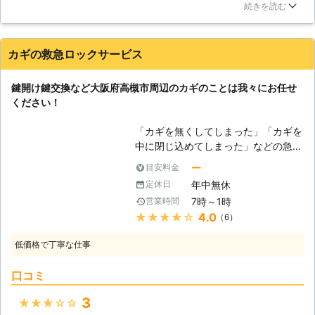
たが見つからずあきらめて業者さんにお願いすることにしまし
交換をご依頼いただけましたら幸いで
続きを読む
た。NKサービスさんをみつけお願いするとすぐにスタッフの
す。 【夜遅くても安心】 仕事、飲み
方が来てカギ開けをしてくれました。深夜でも対応してもらえ
会などで帰りが夜遅くなるという方は
るのが本当にありがたいです！ありがとうございました。
多いのではないでしょうか。疲れ果て
カギの救急ロックサービス
て玄関前に到着したものの、鍵が見つ
兵庫県
尼崎市
2016年12月17日
からないと大慌てですよね。しかし、
鍵開け鍵交換など大阪府高槻市周辺のカギのことは我々にお任せ
時間帯的に友人に連絡して泊めてもら
ください！
うことも難しいでしょう。賃貸の場合
には、管理会社がスペアキーを保管し
「カギを無くしてしまった」「カギを
ていることが多いですが、やはり夜に
中に閉じ込めてしまった」などの急な
は連絡がつかないことがほとんどで
カギトラブルに強いカギの救急ロック
ー
目安料金
す。そんな時こそ当社の出番です。当
サービスは、大阪、高槻市周辺のご依
社は23時までお問い合わせを受け付
年中無休
定休日
頼をお待ちしております！鍵紛失時の
けておりますので、夜遅くても安心し
7時～1時
営業時間
開錠やインロックにも迅速に対応致し
てご連絡していただけます。
★★★★★
4.0
（6）
ます。また、古いカギが心配、防犯性
に優れたものに交換したいなどのご要
低価格で丁寧な仕事
望にもお応えいたします。カギ作製、
カギ交換から、住宅、お車、金庫の開
口コミ
錠まで何なりとお申し付けください。
24時間ご依頼を受け付けております
3
★★★★★
ので、お客様の突然のトラブルもすぐ