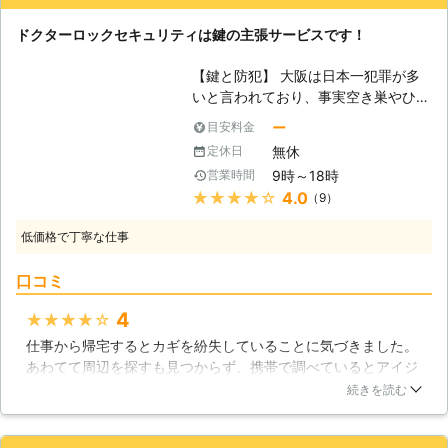
話一本いただければ、いつでも駆け付
を心掛けております。 カギ110番は、
けることが可能です。 【最短20分で
ドクターロックセキュリティは鍵の主張サービスです！
日本全国で274社の加盟店が提携して
駆け付けられるのでお客様の鍵に関す
います。 24時間365日、休みなく稼
るお悩みをスピード解決】 お家に帰
【鍵と防犯】 大阪は日本一犯罪が多
働しておりますので、早朝や深夜に起
って寝たいのに、鍵が紛失して開けれ
いと言われており、事実空き巣やひっ
きたカギトラブルにも対応できますの
ない状況であれば睡眠時間がどんどん
たくりといった被害が広く発生してい
でご安心ください。 また、カギ110番
削られていくため少しでも早く解決し
ー
目安料金
ます。自宅の鍵穴は空き巣のピッキン
では玄関や車の開錠から、カギ作成、
て欲しいですよね。 弊社は、最短20
無休
定休日
グという手口で開けられてしまいます
金庫の開錠の他にも、特殊なカギにも
分で現場に駆け付けて鍵開けに対応す
9時～18時
営業時間
し、女性の方はカバンの中に鍵を保管
対応しています。 そのため、他の鍵
ることができます。最短20分で駆け
★★★★★
4.0
（9）
している方も多いと思うので、ひった
屋では対応できず断られたといった際
付けられる理由は、対応エリアを絞り
くりに遭うと後に家宅侵入の被害にも
もお任せを！ カギ110番は、少しでも
地域に精通しているからこそ、何度も
低価格で丁寧な仕事
遭ってしまう可能性もあるのです。鍵
お客様の困ったを解決できるよう、
行き来したルートを把握してすぐに駆
を大事に守る事は、自分自身を大切に
日々努力しております。 加盟店スタ
け付けられるのです。 もしも急いで
口コミ
する事でもあるのです。ドクターロッ
ッフ一同、低価格高品質なサービスを
鍵開け業者をお探しなら「鍵当番さ
クセキュリティは、お客様の鍵のお悩
提供いたしますので、これからもカギ
ん」までご依頼ください。弊社なら何
4
★★★★★
み事全般に立ち向かいます！鍵開けは
110番をよろしくお願いいたします！
時でも対応できるので、お客様の都合
仕事から帰宅するとカギを紛失していることに気づきました。
勿論、紛失・盗難に遭ってしまった時
に合わせて対応いたします。
あわてて周辺を探すも見つからず、携帯で調べているとアイジ
の鍵の交換、鍵穴の内部が故障した時
ョイン・ドクターロックセキュリティさんを見つけて電話して
の鍵修理も対応させて頂きます。
続きを読む
来てもらいました。カギ開けは思った以上にすばやく行っても
【様々な鍵に対応】 自動車・バイク
らうことができ、ドアが開いた時は一安心でした。防犯上カギ
の鍵もドクターロックセキュリティは