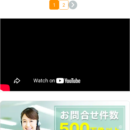
ん。被害にあわれてから、カギのこと
1
2
で後悔する方もいらっしゃいます。防
大阪府
茨木市
2016年12月21日
犯におすすめなのはやはりディンプル
キーです。近年のカギは大抵はこちら
のタイプですが、ギザギザの古いタイ
プのカギよりも複雑な構造をしており
頑丈な作りになっています。その他タ
ッチキータイプの電子キーなど、従来
よりも複雑で防犯性の高いカギが普及
されています。10年以上カギの交換
をしていないお客さまにはこういった
新しいタイプのカギへの交換をおすす
めしています。