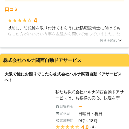
さい。
間365日ご依頼を受け付けており、ま
口コミ
たお見積りも無料で行っております。
料金の目安はロックワークス高槻のホ
4
★★★★★
ームページ内で確認することができ、
以前に、防犯鍵を取り付けてもらうには防犯設備士に付けても
お電話時や現場でもご提示させて頂き
らった方がいいという事を友達から聞いて知っていました。な
ますので、料金詳細でご不明な点はお
ので今回ロックワークス高槻さんに連絡した時に防犯設備士さ
問合せください。 【車やバイクの開
続きを読む
んにお願いしたいのですが、と聞いたのですが、ちゃんと防犯
錠もお任せください！】 国産車や輸
設備士さんが対応してくれたので良かったです。加えて防犯知
入車、原付バイクの開錠は自信をもっ
識も豊富で色々な情報も知ることが出来ました。
て行っておりますので、国産一般キー
株式会社ハルナ関西自動ドアサービス
から外車の特殊キーまでお任せくださ
大阪府
高槻市
2016年12月10日
い。インロック、メットイン開錠の作
大阪で鍵にお困りでしたら株式会社ハルナ関西自動ドアサービス
業時間目安は5分～30分程度となって
へ！
おり、24時間即時対応で、お客様の
大切なお車の鍵穴から開錠作業を行っ
私たち株式会社ハルナ関西自動ドアサ
ております。キーを無くしてしまっ
ービスは、お客様の安心、快適を守る
た、折れたり曲がってしまった場合も
お手伝いを鍵と様々サービスを通して
ー
目安料金
出張し、キーの作成を致しますので紛
行っております。 【鍵には防犯性が
失キーの作成をご希望の方もロックワ
日曜日・祝日
定休日
必要です】 鍵には大切なものを守る
ークス高槻へご依頼ください。紛失キ
9時～18時
営業時間
ために高い防犯性が求められます。そ
ーの作成の場合は10分～2時間程度の
★★★★★
4.0
（4）
れは空き巣などの鍵に関する犯罪の手