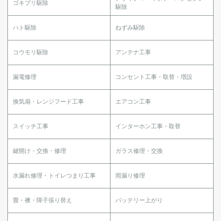
ゴキブリ駆除
駆除
ハト駆除
ねずみ駆除
コウモリ駆除
アンテナ工事
漏電修理
コンセント工事・取替・増設
換気扇・レンジフード工事
エアコン工事
スイッチ工事
インターホン工事・取替
鍵開け・交換・修理
ガラス修理・交換
水漏れ修理・トイレつまり工事
雨漏り修理
畳・襖・障子張り替え
バッテリー上がり