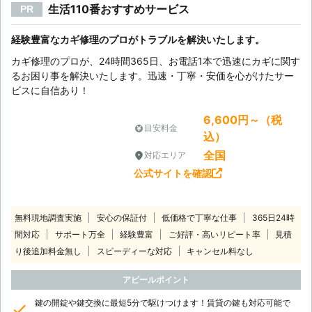
生活110番おすすめサービス
PR
経験豊富なカギ修理のプロがトラブルを解決いたします。
カギ修理のプロが、24時間365日、お電話1本で迅速にカギに関す
るお困り事を解決いたします。迅速・丁寧・安価を心がけたサー
ビスに自信あり！
6,600円～（税
目安料金
込）
全国
対応エリア
公式サイトを確認
無料現地調査実施
安心の保証付
低価格で丁寧な仕事
365日24時
間対応
サポート万全
経験豊富
ご好評・高いリピート率
見積
り後追加料金無し
スピーディーな対応
キャンセル料なし
アピールポイント
鍵の開錠や鍵交換に最短5分で駆けつけます！賃貸の鍵も対応可能で