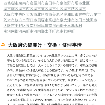
四條畷市
泉南市
寝屋川市
富田林市
泉佐野市
堺市北区
堺市南区
堺市西区
堺市東区
堺市中区
堺市堺区
堺市
大阪市中央区
大阪市北区
堺市美原区
岸和田市
豊中市
八尾市
茨木市
枚方市
守口市
貝塚市
高槻市
泉大津市
吹田市
池田市
大阪市平野区
泉南郡田尻町
南河内郡千早赤阪村
南河内郡河南町
南河内郡太子町
泉南郡岬町
大阪府の鍵開け・交換・修理事情
大阪市都島区は超高層マンションの建設ラッシュにより、多くの人々が
暮らしている地域です。そうした人口の多い地域にこそ、起こるべくし
て起こる問題としては、人々によるトラブルや犯罪です。都島区の被害
の内、最も多いのは侵入窃盗による被害です。その数は1年間だけでも
合計9,289件と非常に多く、住宅対象とされているものはその中でも
2,876件もの認知件数が報告されているのです。高層マンションであっ
たとしても、空き巣や居空きは様々な場所から調べつくし、誰にも発見
されない時間帯を狙って犯罪行為を行うため、マンション以外の住宅と
併せても多くの被害が起こっていることが現状です。地域の方々の意識
をより防犯面に対して改めなければ、こうした被害は相次いでしまいま
す。そのため、住宅設備に関する防犯機能を改善する必要があるので