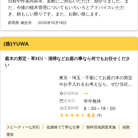
日程や作業内容等、柔軟にご対応いただけ、助かりました。ま
しい」といったご要望があり、剪定の
た、今後の植木管理についてもいろいろとアドバイスいただ
目的は千差万別です。 私は常日頃か
き、頼もしい限りです。また、お願い致します。
ら、「一般の家庭には、3m以上の植
木は必要ない」と言っています。その
群馬県
桐生市
2020年10月16日
訳は、 ○1階の雨トヨに枯れ葉が詰ま
るのを防ぐため。 ○ホームセンター
で売っている脚立1.8mで、剪定可
(株)YUWA
能。 この二つが大きな理由です。3m
までなら、お客様自身で簡単な剪定や
庭木の剪定・草刈り・清掃などお庭の事なら何でもお任せくださ
消毒、果実の収穫も出来ます。大雪で
い
困った方もいらしたでしょうが、3m
であれば大概のことは出来ると考える
東京・埼玉・千葉にてお庭の木の剪定
からです。そのお手伝いとして、大き
やお手入れをお考えなら、ぜひ当社
くなりすぎた樹木を整理させて下さ
「(株)YUWA」までお任せください！
い。 【剪定後の消毒も】 殺菌・殺虫
ー
目安料金
作業経験豊富な、熟練の自社スタッフ
消毒も行います。「消毒」と言って
年中無休
定休日
が、丁寧かつスピーディーに作業させ
も、大きく分けると2つあります。一
8：00～19：00
営業時間
ていただきます。 【お庭作業全般う
つは、毛虫・電気虫（イラガの幼
★★★★★
4.3
（6）
けたまわります】 庭木剪定をはじ
虫）・アブラムシ等を退治するための
め、いろいろなお庭のお手入れも柔軟
「殺虫消毒」。もう一つは、うどんこ
スピーディーな対応
低価格で丁寧な仕事
無料現地調査実施
経験
にご対応させていただきます。剪定の
病・斑点病・葉グサレ病等を防ぐ「殺
豊富
ほか、大きくなった木の伐採、生垣の
菌消毒」です。 ただし、双方1回では