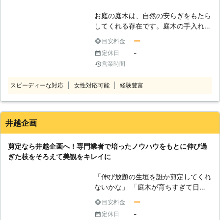
らせてもらいますので、安心してお任
お庭の庭木は、自然の安らぎをもたら
せください。 日本全国の多くの加盟
してくれる存在です。庭木の手入れを
店と提携しておりますので、迅速に対
するうちに愛着を感じる方もいらっし
応することが可能です。 このような
ー
目安料金
ゃるのではないでしょうか。しかし、
時はお任せください ・電線に樹木の
-
定休日
忙しさでつい手入れを放置してしまう
枝が引っ掛かりそうで悩んでいる ・
営業時間
と、枝葉が伸びすぎて荒れてしまうの
来客に備えて、お庭を素早く綺麗にお
です。 「枝葉がぼうぼうで見栄えが
手入れしたい ・植樹や造園もお願い
スピーディーな対応
女性対応可能
経験豊富
悪いなあ」 「庭木の枝葉が近所の敷
したい！ 経験豊富なスタッフがスピ
地に入りそうだよ」 こんな風に、枝
ーディーに対応させていただきます。
葉が荒れると見た目も良くないだけで
【おかげ様で圧倒的満足度獲得！】
なく、荒れた枝葉で日差しが木に届き
剪定110番は、お客様から高い評価を
井越企画
にくくなるため木の生長を妨げてしま
いただき、 「剪定対応満足度91%」
います。また、伸びすぎた枝葉が近所
「コールセンター満足度97%」を獲得
剪定なら井越企画へ！専門業者で培ったノウハウをもとに伸び過
の敷地に入り込んでしまうとご近所ト
しました！ ※弊社受付の満足度調査よ
ぎた枝をそろえて美観をキレイに
ラブルの原因となってしまうおそれが
り これからもお客様に高品質なサー
あります。 だからこそ荒れた枝葉は
ビスを提供できるよう、努めさせてい
「伸び放題の生垣を誰か剪定してくれ
早く剪定したいものですよね。しか
ただきますので、剪定110番をよろし
ないかな」 「庭木が育ちすぎて日当
し、自己流で剪定をおこなうと切って
くお願いいたします！
たりが悪いから、剪定でボリュームダ
はいけない枝を切ってしまいかえって
ー
目安料金
ウンしてほしい」 「これまでは自分
木が育たなくなってしまうことも。
-
定休日
で剪定してたけど年齢上難しくなっ