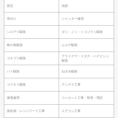
剪定
伐採
草刈り
シャッター修理
シロアリ駆除
ダニ・ノミ・トコジラミ駆除
蜂の巣駆除
ムカデ駆除
アライグマ・イタチ・ハクビシン
ゴキブリ駆除
駆除
ハト駆除
ねずみ駆除
コウモリ駆除
アンテナ工事
漏電修理
コンセント工事・取替・増設
換気扇・レンジフード工事
エアコン工事