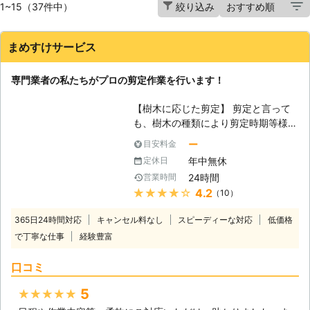
1~15（37件中）
絞り込み
まめすけサービス
専門業者の私たちがプロの剪定作業を行います！
【樹木に応じた剪定】 剪定と言って
も、樹木の種類により剪定時期等様々
です。春に花を咲かせるサツキ等は、
ー
目安料金
花が咲き終えた後の6月頃ならバッサ
年中無休
定休日
リと形を作れます。一方ヒバ系は秋か
24時間
営業時間
ら冬が枯れにくい等、十分な知識が無
★★★★★
4.2
（10）
ければ適切な剪定を行うことはできま
せん。まめすけサービスは、剪定作業
365日24時間対応
キャンセル料なし
スピーディーな対応
低価格
に絶対の自信を持つ会社です。豊富な
で丁寧な仕事
経験豊富
知識と確かな技術で、剪定を確実に成
功して見せます。 【目的に応じた剪
口コミ
定】 お客様によっては、「花はどう
でもいいから、全体を小さくしてほし
5
★★★★★
い」「長期間綺麗な状態を維持してほ