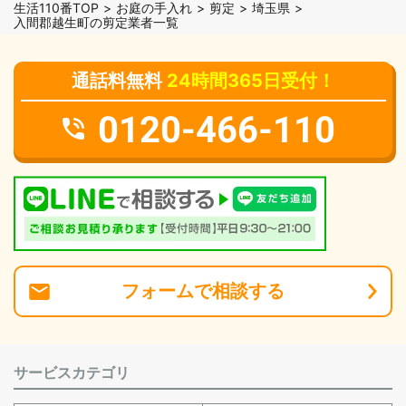
生活110番TOP
お庭の手入れ
剪定
埼玉県
入間郡越生町の剪定業者一覧
通話料無料
24時間365日受付！
0120-466-110
フォーム
で
相談
する
サービスカテゴリ