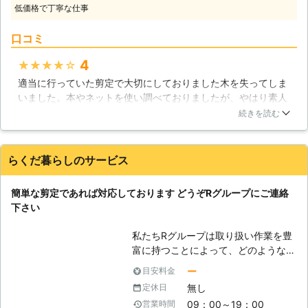
っております。まずはご相談のほうを
低価格で丁寧な仕事
いのではないでしょうか。剪定という
お待ちしております。
のは素人の方が生半可な気持ちで行っ
口コミ
ていいものではありません。仮に剪定
を行ったとしてもどこをどう切断して
4
★★★★★
いいのかわからないのではないでしょ
適当に行っていた剪定で大切にしておりました木を失ってしま
うか。切断してはいけない枝を切って
いました。本やネットを使い調べておりましたが、やはり素人
しまうと、最悪その木が枯れ果ててし
では無理だなぁと痛感。「また今度」と思いながら過ごしてお
まうこともあります。そうなってしま
続きを読む
りますと、あっという間に時は過ぎていき、木も伸びてしまっ
っては元も子もありません。剪定をす
ておりました。そんな時、息子夫婦がこちらの業者に連絡を取
るには熟練した技術が必要なのです。
り、来ていただきましたところ、相談にのっていただき、悩ん
剪定をお考えの方は是非当社におまか
らくだ暮らしのサービス
でおりました庭の木々たちが剪定によって生き生きと蘇りまし
せください。 【なぜ剪定をするの
た。もっと早く連絡すれば良かったと思っております。
か】 なぜ剪定をする必要があるの
簡単な剪定であれば対応しております どうぞRグループにご連絡
か。そうお考えになったことはありま
群馬県
邑楽郡邑楽町
2016年11月30日
下さい
せんでしょうか。木というのはずっと
放っておくと枝も伸び放題・葉っぱも
私たちRグループは取り扱い作業を豊
生え放題です。では、それを人の髪の
富に持つことによって、どのような状
毛に置き換えてみましょう。人の頭に
況であっても対応するための体制を整
ー
目安料金
は髪の毛が生えてきますがその髪の毛
えております。これも全て皆さまのお
が伸びてくると鬱陶しく感じてきます
無し
定休日
役に立ちたいという思いからです。ど
し、不潔な印象を与えてしまいます。
09：00～19：00
営業時間
うぞ私たちの力を使い、問題を解決い