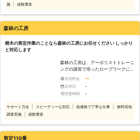
せ！ 弊社の強みとして高所でのご依
す。 <お庭仕事には幅広く対応！まず
施
経験豊富
頼にも対応できることがあげられま
はご相談から> 枝の剪定のほか、伐
す。 ご自身での高所作業は転落など
採・草刈り・砂利敷きとお庭の管理を
の危険を伴う作業が多くあるためおす
承っています。庭はお住まいの第一印
森林の工房
すめいたしません。 弊社にお任せい
象にもなることから、整えておきたい
ただければ、高所作業車で作業をおこ
ですよね。 雑草対策で手入れのしや
樹木の剪定作業のことなら森林の工房にお任せください しっかり
ないますので、形やバランスなど細か
すいお庭作りのお手伝いもできます。
と対応します
なご注文にも対応可能。お客様の希望
お庭のことで何かお困り事があればご
する仕上がりを提供いたします。 ■
相談ください。 【実際の施工実績
森林の工房は、アーボリストトレーニ
某大手ホームセンターやスーパーチェ
（一例）】 ●千葉県野田市 依頼内
ングの講習で培ったロープワークによ
ーン店など実績多数 アップス計画の
容：種類いろいろ3mくらいの木 本
り、クレーンなどが入らない場所など
造園業は、これまで多くのお客様にご
数：10本以上 枝処分；希望 料金：
ー
目安料金
の剪定（枝のカットなど）を行うこと
利用いただいております。 某大手ホ
95,000円 ●千葉県船橋市 依頼内容；
-
定休日
ができます。枯れ枝の剪定など木を大
ームセンターやスーパーチェーン店な
シマネトリコ・もみじなど2ｍくらい
-
営業時間
事に考えながら木にやさしい方法で剪
ど実績も多数。 店舗や個人邸、事務
の木 本数：3本 枝処分：希望 料金：
定を行っております。 木のケアを第
所につきましては年間での契約をいた
20,000円 ※税込価格です。 ※作業内
サポート万全
スピーディーな対応
低価格で丁寧な仕事
無料現地
一に行い、誠心誠意、親切丁寧な作業
だいております。 ひとつひとつの現
容・状況に応じて料金は変動します。
調査実施
経験豊富
を心がけています。 弊社ではお客様
場を大切に作業いたしますので、この
からのご依頼にリーズナブルな価格で
機会に弊社のご利用をご検討いただけ
お応えし、経験豊富で実績豊富な熟練
れば幸いです。
のプロが、お客様の満足のいただける
剪定110番