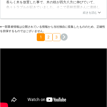
長らく木を放置した事で、木の枝が四方八方に伸びていて、
しまいます。そのために木の世話は重
色々トラブルが起きていました。そこで若林造園さんに連絡し
要なのです。 【剪定で世話をいたし
たのですが、対応が早いし、無料で見積もりを出してくれて、
続きを読む
ます】 木のお世話には肥料をあげる
納得したので、剪定してもらう事に、沢山の木がありました
ことなどもありますが、やはり代表的
が、しっかりと見極めて、不要な枝だけを切り取ってもらえま
なものは剪定です。庭にある木の枝を
※⼀部業者情報は公開されている情報から当社独⾃に収集したもののため、正確性
した。フォルムも綺麗になり満足でした！
よく観察し、不用な枝や病気の枝を切
を担保するものではございません。
り落としていく作業のことを言いま
埼玉県
草加市
2016年12月21日
1
2
3
す。木の中に不用な枝があるのかと疑
問に思われるかもしれませんが、実は
あるのです。木全体の形をおかしくす
るような枝や、他の枝に絡まってしま
うような邪魔な枝も含まれています。
他には栄養を与えるには無駄な枝もあ
ります。根本に生えた枝はそこから上
の枝の栄養を奪ってしまうため、剪定
では真っ先に切られてしまう枝です。
【しっかり見極めます！】 不用な枝
や病気の枝を見極めるには経験が必要
です。有限会社若林造園にはその経験
がたっぷりありますので、何ら問題は
ありません。剪定が必要な方はどうぞ