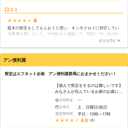
刈込、消毒のための薬剤散布など、さ
難しいことを認識しておいて下さい。
口コミ
まざまな作業が可能ですので、お困り
○虫の種類と発生時期の違いから、殺
の方はご一緒にご相談ください。「庭
虫消毒は、春・夏・初秋の3回が望ま
4
★★★★★
を放置しすぎて手がつけられない…」
しいため。 ○「斑点病・うどん粉
庭木の剪定をしてもらおうと思い、キンモクセイに対応してい
「草木が伸びすぎて、近所から苦情が
病・葉グサレ病等、2週間に1度消毒を
る業者を探しました。YUWAさん連絡して、対応しているのか
来てしまった…」などのご相談にも、
して3ヶ月でようやく治った」このよ
聞いたのですが、キンモクセイも対応しているし他の種類も数
責任をもってご対応させていただきま
うな話があるくらい、植物の病気は人
続きを読む
多く対応していたので経験豊富だなと思い剪定依頼しました。
す。 【高品質なサービスをリーズナ
間の病気以上に手強いため。 本当に
来てくれたスタッフさんは礼儀正しい人で、説明もしっかりし
ブルに】 当社では、出会うお客様す
満足できる剪定のためには、まだまだ
ていました。キンモクセイの剪定方法も理解していて、綺麗に
べてに「ありがとう」と言って頂ける
膨大な知識を身に着ける必要がありま
アン便利屋
整えてくれましたよ！
サービスを低価格でお届けしておりま
す。しかしそれを皆様が行う必要はあ
す。 おかげさまで、年間管理など、
りません。弊社に任せてくだされば結
埼玉県
草加市
2016年12月29日
剪定はエフネット企画 アン便利屋群馬におまかせください！
毎年リピートしてくださるお客様多
構なのです。
数。庭木剪定でお悩みの方も、お電話
【個人で剪定をするのは難しいです】
にて、お気軽にお問合せくださいま
みなさんが住んでいるお家のお庭に生
せ。 【安心の明朗会計です】 当然、
えている木の剪定を、自分で行おうと
お見積りや現地調査は無料！よく聞
ー
目安料金
したことはありませんか？確かに、剪
く、作業後の追加金のご請求もござい
土、日曜日/祝日
定休日
定をするための道具はホームセンター
ません。お見積もり金額以上のご請求
平日：10時～17時
営業時間
等で購入することが出来ます。しか
はいたしませんのでご安心ください。
★★★★★
4.0
（6）
し、剪定を行う為の質の良い道具を買
お支払いは、クレジットカードでも承
いそろえたとしても技術が追い付かな