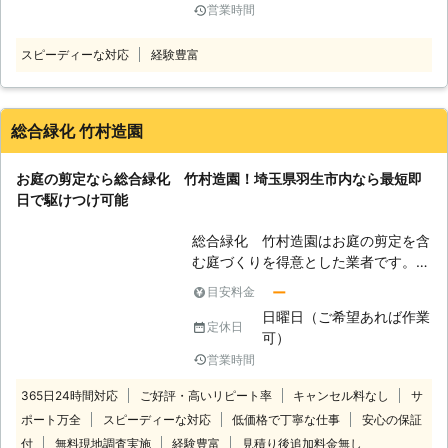
そうなってしまう前に、株式会社庭師
営業時間
た」 このようなときには井越企画に
中村がお力添えをいたします。株式会
剪定をご依頼ください。当店は東京都
社庭屋中村は埼玉県新座市を中心とし
スピーディーな対応
経験豊富
足立区からお客様の元に伺い、剪定や
た地域にお住まいのお客様からの剪定
伐採、草刈りなどお庭仕事を承ってい
のご依頼を承っております。 【株式
ます。「プロにキレイにしてほしい」
会社庭師中村の強み】 弊社の剪定に
「誰かに依頼したい」そんなときには
総合緑化 竹村造園
は多くのお客様から選ばれる強みがご
ぜひ当店にお任せください。 ●専門
ざいます。 ①必ず1級造園施工管理
業者で修行したノウハウをもとにお客
技士を取得したプロがご対応！1級造
お庭の剪定なら総合緑化 竹村造園！埼玉県羽生市内なら最短即
様が理想とするお庭を提供 当店のス
園施工管理技士は、造園工事の専門家
日で駆けつけ可能
タッフは庭園管理を本職とする専門業
です。また、自治体の公園工事や緑地
者で修行し、身につけた技術でお客様
化工事といった公共工事を請け負うこ
総合緑化 竹村造園はお庭の剪定を含
に満足いただけるサービスを提供して
ともあります。実務経験を積みさらに
む庭づくりを得意とした業者です。
います。大きく育った木の剪定は作業
難易度の高い試験を合格しなければ1
庭木の剪定を考えているといった際
時間もかかり、体力と時間が必要で
ー
目安料金
級造園施工管理技士になることはでき
は、経験豊富な当店のスタッフにご連
す。また剪定で枝を切って樹形を整え
日曜日（ご希望あれば作業
ません。そんな1級造園施工管理技士
絡を。 住宅での剪定作業はもちろ
定休日
るには、技術とセンスが必要で簡単で
可）
が、お見積りの段階からお客様がご納
ん、アパート・マンション・病院と幅
はありません。 「剪定ってニガテ」
営業時間
得いただけるまでお庭のお悩みをヒア
広く対応しています。 ●最短即日対
「休日くらいゆっくり休みたい」「キ
リングいたします。株式会社庭屋中村
応可能！埼玉県羽生市での依頼なら当
レイに整えてほしい」そのような方の
365日24時間対応
ご好評・高いリピート率
キャンセル料なし
サ
はお客様とのコミュニケーションを大
店へ 総合緑化 竹村造園ではお庭の
お力になり「井越にまた依頼したい」
ポート万全
スピーディーな対応
低価格で丁寧な仕事
安心の保証
切にしていますので気軽にお庭に関す
剪定作業を埼玉県・群馬県・栃木県・
そう言っていただけるよう頑張りま
付
無料現地調査実施
経験豊富
見積り後追加料金無し
るお悩みをご相談いただけます。 ②