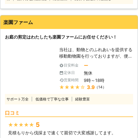
茨城県で対応しています。当店は埼玉
す。 ●剪定と併せて草刈りや伐採も
下請け業者を使わない100パーセント
県羽生市に拠点を構えた造園屋で、羽
承ります！ご要望に応じて細やかに対
自社作業！下請け業者に支払う余分な
生市内であれば最短で即日対応も可能
応 「剪定だけでなく、庭の雑草もキ
中間マージンの発生もないため余分な
です。 迅速に駆けつけますのでお庭
楽園ファーム
レイにしてほしい」このようなご要望
剪定料金をしっかりカットできます
の剪定作業をご希望なら当店にお任せ
がありましたら、お任せください。当
よ。 ③作業時は不在でも構いませ
ください。 ●剪定作業を1本3,000円
店では、まずお電話でご依頼内容やご
お庭の剪定はわたしたち楽園ファームにお任せください！
ん！「業者が来るからずっと家にいな
から対応！ 当店では、庭木の剪定作
要望を詳しく伺い、最適な方法を提案
きゃ……」そんな心配もなく自由に外
業を1本3,000円（税込）から対応い
しています。ご要望やお不安な点があ
当社は、動物とのふれあいを提供する
出いただけます。 ④マンションや福
たします。 植木1本から作業を承って
りました遠慮なくご相談ください。
移動動物園を行っておりますが、便利
祉施設などのお庭の定期管理も承って
いますので、お気軽にご利用くださ
井越企画では「若さと元気」を取柄と
屋に似たちょっとしたお手伝いをさせ
おります！個人邸だけでなくマンショ
い。 作業で発生した切り落とした枝
ー
目安料金
していますがそれだけでなく、これま
ていただいております。買い物の代行
ンや福祉施設の管理者様もご相談いた
葉の処理もすべて私たちが対処します
無休
定休日
で培ってきた実績をもとに自信をもっ
や送迎といったことから日曜大工やペ
だけます。 株式会社庭屋中村は、植
ので、ご安心を。 ●しっかりとした
9時～18時
営業時間
てサービスを提供しています。剪定を
ンキ塗りなどのご家庭に有りがちなお
木屋もサービス業であるという観点か
ヒアリングでお客様の望むお庭を提
★★★★★
3.9
おこなう際にはまずは当店にご相談く
（14）
悩みやお困りごとに対応しておりま
ら、お客様とのコミニュケーションを
供！ 当店では作業はもちろん、作業
ださい。
す。また剪定などのちょっと大変なこ
大切にしたいと考えています。株式会
開始前のヒアリングにも力を入れてお
サポート万全
低価格で丁寧な仕事
経験豊富
とでも当社は承っておりますので、お
社庭屋中村の剪定で、自慢の庭木を美
ります。 現地調査でお客様のお庭の
気軽にご連絡ください。 【剪定は大
しく整えてみませんか。
状況を確認し、打ち合わせ時にお見積
口コミ
変】 お客様から頂くご相談では、お
りを提示。 その後、追加でしてほし
庭の事を多く頂いております。お庭の
5
い作業や気になることなどがありまし
★★★★★
お手入れとなると、広さなどによって
たら、お気軽にご相談を。 なるべく
見積もりから伐採まで速くて親切で大変感謝してます。
は丸一日かかることもありますし、普
お客様のご要望に沿った方法で施工を