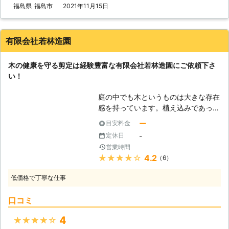
段使わない筋肉を使ってしまうので、
福島県
福島市
2021年11月15日
提供いたします。 剪定作業以外に
筋肉痛や怪我などをしやすい作業でも
も、お庭の草刈りや伐採・除草作業・
あります。また、ご依頼頂く中では、
芝張りなどお庭に関するお悩みに対応
最も手間がかかる作業でもあり、それ
有限会社若林造園
していますので、お任せください。
なりの知識や経験も必要となるので、
ご依頼頂く件数が多いのも納得です。
木の健康を守る剪定は経験豊富な有限会社若林造園にご依頼下さ
【お手伝いでも大丈夫】 一人でやる
い！
には手間がかかる、でも自分でした
い。そんな方でもご安心ください。指
庭の中でも木というものは大きな存在
定して頂ければ、お客様と分担して作
感を持っています。植え込みであって
業することもできますので、お客様が
も庭を演出する大切なものですし、木
難しいと感じることだけを当社にお任
ー
目安料金
であればもっと大切なものになりま
せください。 当社では、お客様との
-
定休日
す。季節に応じて花をつけたり、葉を
ふれあいを大切にしており、お客様に
営業時間
落としたり、時期を象徴する存在で
は頼れる存在としてご利用いただける
★★★★★
4.2
（6）
す。しかし、それもちゃんと世話をし
よう親身となって対応させていただい
ていればの話です。もし木の世話で手
ておりますので、お困りごとがありま
低価格で丁寧な仕事
抜きをしていたり失敗をしたりする
したら、ぜひ当社までご相談くださ
と、その花もつかなくなってしまうか
い。
口コミ
もしれません。庭にとってそれは大き
な損害です。春に桜が咲かないような
4
★★★★★
ものであり、非常に物足りなくなって