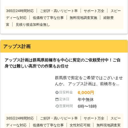
り混みすぎたりしている枝を適度に透
かす剪定方法です。 ・切り戻し：枝
365日24時間対応
ご好評・高いリピート率
サポート万全
スピー
を半分から三分の一あたりで剪定し、
ディーな対応
低価格で丁寧な仕事
無料現地調査実施
経験豊
<強みは若い力！剪定業者をお探
樹幹を保つ方法です。 ・刈り込み・
しなら当店へ> 当店スタッフは若手で
富
見積り後追加料金無し
刈り上げ：生垣やトピアリーなどで伸
構成されています。活気あふれる若い
びてきた枝を途中から刈る方法です。
力でお庭仕事も手際よく対応します
経験豊富で実績豊富なベテランのスタ
よ。とくに春から秋にかけての剪定シ
ッフがお客様の満足いただける仕上が
アップス計画
ーズン、暑い日の作業は体力が要りま
りを提供いたします。 また弊社スタ
すよね。 「体力に自信がない」とい
ッフは常にお客様目線での作業を心掛
アップス計画は群馬県前橋市を中心に剪定のご依頼受付中！ご自
うお客様から「休日はゆっくり過ごし
けておりますので、適当な作業は一切
身では難しい高所での作業もお任せ
たい」「プロに依頼して整えてほし
いたしません。
い」このような希望を持つ方もいらっ
群馬県で剪定をご希望ではございませ
しゃるかと思います。そんなとき、庭
んか。 アップス計画は、前橋市を中
木の剪定は当店にお任せを！ <丁寧な
心に造園業者として庭木など剪定のご
作業が好評！> 体力に自信のある若手
6,000円
目安料金
依頼を承っております。 個人様や法
スタッフがはやく、丁寧な仕事をおこ
年中無休
定休日
人様を問わず、お客様の様々なご要望
ないます。これまで植木業に従事して
6時〜18時
営業時間
にも柔軟に対応いたしますので、まず
いた経歴のあるスタッフが作業するの
はお問い合わせください。 お客様の
で、技術も安心してお任せいただけま
365日24時間対応
ご好評・高いリピート率
サポート万全
スピー
ご依頼、心からお待ちしております。
す。 当店のサービスは「手軽にプロ
ディーな対応
低価格で丁寧な仕事
女性対応可能
無料現地調査実
■ご自身では難しい高所の剪定もお任
に依頼したい」そんな方におすすめで