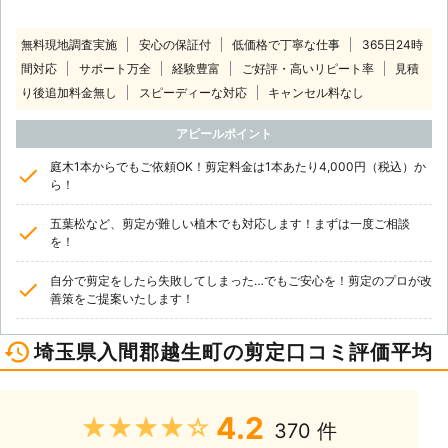
無料現地調査実施
安心の保証付
低価格で丁寧な仕事
365日24時
間対応
サポート万全
経験豊富
ご好評・高いリピート率
見積
り後追加料金無し
スピーディーな対応
キャンセル料なし
アピールポイント
庭木1本からでもご依頼OK！剪定料金は1本あたり4,000円（税込）か
ら！
五葉松など、剪定が難しい植木でも対応します！まずは一度ご相談
を！
自分で剪定をしたら失敗してしまった…でもご安心を！剪定のプロが改
善策をご提案いたします！
埼玉県入間郡越生町の剪定口コミ評価平均
4.2
★★★★★
370 件