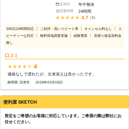
業者を探している」 「こちらの希望
ルであれば多くをおまかせいただけま
年中無休
定休日
通りに作業をおこなってくれる業者に
すので安心してご依頼下さい。そのト
24時間
営業時間
お願いしたい」 このようなことでお
ラブル、私たちが解決してみせましょ
★★★★★
4.7
（3）
困り・お悩みの際は、私たち
う。
「NEOGARDEN」へ！
365日24時間対応
ご好評・高いリピート率
キャンセル料なし
ス
「NEOGARDEN」は、お客様のご要
ピーディーな対応
無料現地調査実施
経験豊富
見積り後追加料金
望に合わせて作業をさせて頂きます。
無し
【剪定は個人では難しい……そんなと
きはNEOGARDENまで！】 剪定は私
口コミ
たちが思っているよりも、難しい作業
です。 知識もなく剪定をおこなって
4
★★★★★
しまうと、木を傷つけてしまうことも
あるでしょう。 また、剪定に不向き
連絡なしで遅れたが、出来栄えは良かったです。
な時期に切ってしまうと、成長に悪影
静岡県
沼津市
2026年05月08日
響を及ぼしてしまい木を枯らしてしま
うことも……。 「剪定で枝をしっかり
切り落としたいけど失敗したくな
便利屋 SKETCH
い……」といった方がおりましたら、
東京・神奈川の「NEOGARDEN」ま
でご相談ください。 お客様のお困
剪定をご希望のお客様に対応しています。ご希望の際は弊社にお
り・お悩みを解決できるよう、誠心誠
任せください。
意真心こめて対応させていただきま