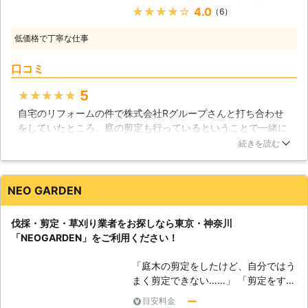
木の枝と葉っぱが大量にあってもに人
★★★★★
4.0
（6）
たしましょう。毎日を過ごしていれば
に不潔な印象は与えませんが、共通し
家の中や家の外に問題が発生します。
ている部分はあります。人の髪の毛が
低価格で丁寧な仕事
自力で解決できれば良いのですが、で
スッキリしていると人に好印象を与え
きない場合や力不足の場合が必ずある
るように、木の枝や葉っぱもスッキリ
口コミ
ことでしょう。その時に1人で悩むの
している方が良い印象を与えますよ
ではなく、Rグループのことを思い出
5
★★★★★
ね。剪定をすることによってそのよう
して下さい。私たちが皆さまの力にな
な効果もあるのです。
自宅のリフォームの件で株式会社Rグループさんと打ち合わせ
ります。色々なことができますので、
をしていたところ、庭の剪定も行っているということで一緒に
何か困ったことがあればひとまずご相
お願いしました。剪定が専門という事ではありませんでした
談下さい。皆さまの力になれればと思
続きを読む
が、私共の庭の木を剪定していただく分には充分すぎるほど丁
い営業をしております。 【簡単な剪
寧に作業してくださりました。剪定した後の木や葉っぱの処理
定ならおまかせ！】 庭木を整える剪
が面倒で、あまり自分ではやらないので助かりました。
定が必要でしたら、簡単なものであれ
NEO GARDEN
ば対応することが可能です。状況をし
埼玉県
蕨市
2016年11月30日
っかり確認して作業をいたしますの
伐採・剪定・草刈り業者をお探しなら東京・神奈川
で、まずはお問い合わせ下さい。
「NEOGARDEN」をご利用ください！
【その他作業もおまかせ！】 庭以外
でも困りごとがありましたら、Rグル
「庭木の剪定をしたけど、自分ではう
ープにお問い合わせ下さい。リフォー
まく剪定できない……」 「剪定をする
ムなどの工事も取り扱っており、また
時間がないので、代わりにしてくれる
ー
目安料金
害虫害獣駆除も可能です。家のトラブ