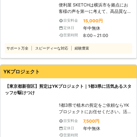
す。 【お客様を笑顔に。をモットー
便利屋 SKETCHは横浜市を拠点にお
に】 「NEOGARDEN」では、お客様
客様の声を第一に考えて、高品質なサ
を第一に考え行動しております。 基
ービスを提供しております。 業務内
15,000円
目安料金
本的な挨拶はもちろん、お客様が不快
容につきましては便利屋業(不用品回
年中無休
定休日
だと思うようなことは一切いたしませ
収・遺品整理・剪定・伐採・ハウスク
8:00～21:00
営業時間
ん。 お庭の「困った」を親切・丁
リーニングetc)でお客様のお悩みを私
寧・迅速に対応できるよう、日々努め
たちが解決いたします！ お客様に信
サポート万全
スピーディーな対応
経験豊富
ております。 また、弊社は東京都・
頼される街の便利屋を目指して日々奮
神奈川県全域で剪定作業のご依頼に対
闘中！ 小さなものから大きなものま
応させていただいております。 他に
で生活のトラブルでお困りでしたら、
も埼玉県、千葉県も対応しておりま
私たち【便利屋 SKETCH】にご相談
YKプロジェクト
す。 もちろん、剪定以外にも伐採や
ください。 お客様のご依頼、スタッ
草刈りなど、お庭に関することなら何
フ一同心からお待ちしております。
【東京都新宿区】剪定はYKプロジェクト｜1都3県に活気あるスタ
でも対応可能ですのでお気軽にお申し
【便利屋 SKETCHの剪定について】
ッフが駆けつけ
付けを。 「お客様にNEOGARDENに
弊社では剪定のご依頼もお受けしてお
依頼してよかった」と思っていただけ
ります。 こんな時には私たちにご相
1都3県で植木の剪定をご依頼ならYK
るように、あらゆるご要望やご希望に
談ください。 ・仕事が忙しくて剪定
プロジェクトにお任せください。活気
対応させていただきます。
をやっている時間がない ・お庭を剪
あふれるスタッフが丁寧・迅速に作業
定したいけど、うまくできない ・剪
7,500円
目安料金
しま
定のプロにお願いしたい etc... 【剪定
年中無休
定休日
す。
の種類】 ・透かし剪定：伸びすぎた
営業時間