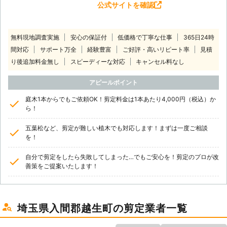
公式サイトを確認
無料現地調査実施
安心の保証付
低価格で丁寧な仕事
365日24時
間対応
サポート万全
経験豊富
ご好評・高いリピート率
見積
り後追加料金無し
スピーディーな対応
キャンセル料なし
アピールポイント
庭木1本からでもご依頼OK！剪定料金は1本あたり4,000円（税込）か
ら！
五葉松など、剪定が難しい植木でも対応します！まずは一度ご相談
を！
自分で剪定をしたら失敗してしまった…でもご安心を！剪定のプロが改
善策をご提案いたします！
埼玉県入間郡越生町の剪定業者一覧