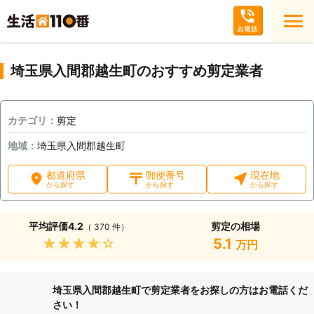
埼玉県入間郡越生町のおすすめ剪定業者
カテゴリ：
剪定
地域：
埼玉県入間郡越生町
都道府県
郵便番号
現在地
から探す
から探す
から探す
平均評価
4.2
剪定の相場
（ 370 件）
★★★★★
5.1
万円
埼玉県入間郡越生町で剪定業者をお探しの方はお電話くだ
さい！