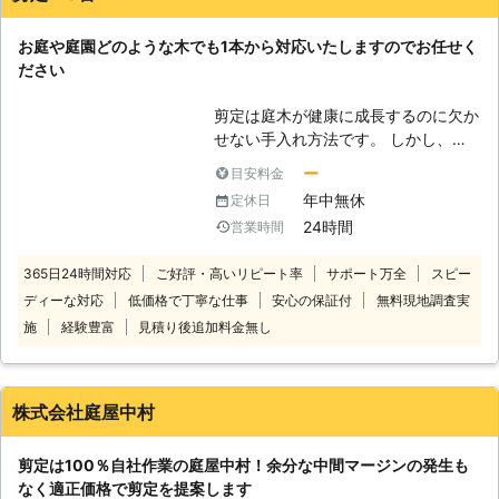
剪定作業を提供いたします。 もちろ
ん、剪定以外の作業をお求めの際も、
お庭や庭園どのような木でも1本から対応いたしますのでお任せく
遠慮なくお申し付けを。弊社スタッフ
ださい
が迅速に対応いたします。 高木や巨
木の他にも中木や低木も対応可能です
剪定は庭木が健康に成長するのに欠か
ので、お任せください。 弊社ホーム
せない手入れ方法です。 しかし、自
ページ https://www.shinrin-no-
分ではうまく剪定できず不格好になっ
kobo.com
ー
目安料金
てしまったという方もいるのではない
年中無休
定休日
でしょうか？ 思ったように剪定でき
24時間
営業時間
ず、不満な結果になってしまうのであ
れば、プロの業者に依頼してキレイな
365日24時間対応
ご好評・高いリピート率
サポート万全
スピー
庭木にしてもらいませんか？ プロに
ディーな対応
低価格で丁寧な仕事
安心の保証付
無料現地調査実
頼めば見た目だけでなく、今後の生長
に合わせた正しい剪定をしてくれま
施
経験豊富
見積り後追加料金無し
す。 剪定110番では、年間10,000件
以上のお庭に関するご依頼に対応して
きました。 ※弊社運営サイト全体の年
株式会社庭屋中村
間受付件数 対応するのは経験豊富で
実績豊富なお庭のスペシャリスト！
剪定は100％自社作業の庭屋中村！余分な中間マージンの発生も
迅速・丁寧な態度はもちろん、お客様
なく適正価格で剪定を提案します
のご要望に沿った形で作業に取り掛か