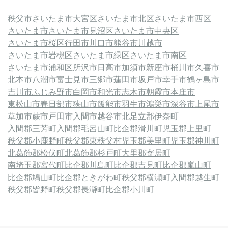
秩父市
さいたま市大宮区
さいたま市北区
さいたま市西区
さいたま市
さいたま市見沼区
さいたま市中央区
さいたま市桜区
行田市
川口市
熊谷市
川越市
さいたま市岩槻区
さいたま市緑区
さいたま市南区
さいたま市浦和区
所沢市
日高市
加須市
新座市
桶川市
久喜市
北本市
八潮市
富士見市
三郷市
蓮田市
坂戸市
幸手市
鶴ヶ島市
吉川市
ふじみ野市
白岡市
和光市
志木市
朝霞市
本庄市
東松山市
春日部市
狭山市
飯能市
羽生市
鴻巣市
深谷市
上尾市
草加市
蕨市
戸田市
入間市
越谷市
北足立郡伊奈町
入間郡三芳町
入間郡毛呂山町
比企郡滑川町
児玉郡上里町
秩父郡小鹿野町
秩父郡東秩父村
児玉郡美里町
児玉郡神川町
北葛飾郡松伏町
北葛飾郡杉戸町
大里郡寄居町
南埼玉郡宮代町
比企郡川島町
比企郡吉見町
比企郡嵐山町
比企郡鳩山町
比企郡ときがわ町
秩父郡横瀬町
入間郡越生町
秩父郡皆野町
秩父郡長瀞町
比企郡小川町