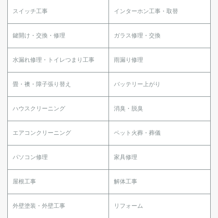
スイッチ工事
インターホン工事・取替
鍵開け・交換・修理
ガラス修理・交換
水漏れ修理・トイレつまり工事
雨漏り修理
畳・襖・障子張り替え
バッテリー上がり
ハウスクリーニング
消臭・脱臭
エアコンクリーニング
ペット火葬・葬儀
パソコン修理
家具修理
屋根工事
解体工事
外壁塗装・外壁工事
リフォーム