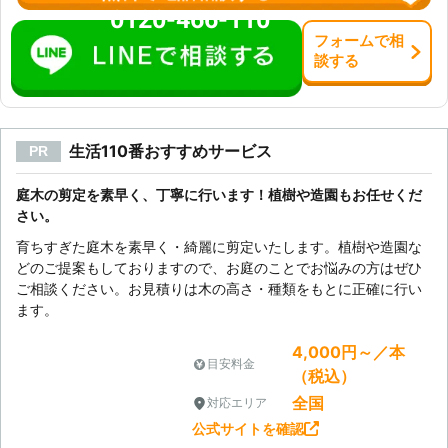
0120-466-110
フォーム
で
相
談
する
生活110番おすすめサービス
PR
庭木の剪定を素早く、丁寧に行います！植樹や造園もお任せくだ
さい。
育ちすぎた庭木を素早く・綺麗に剪定いたします。植樹や造園な
どのご提案もしておりますので、お庭のことでお悩みの方はぜひ
ご相談ください。お見積りは木の高さ・種類をもとに正確に行い
ます。
4,000円～／本
目安料金
（税込）
全国
対応エリア
公式サイトを確認