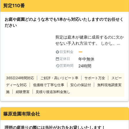
的に剪定をして見た目も健康も保ちま
剪定110番
しょう。 剪定をご依頼のときは1本か
ら対応できるので、お気軽にお問い合
お庭や庭園どのような木でも1本から対応いたしますのでお任せく
わせくださいませ。
ださい
剪定は庭木が健康に成長するのに欠か
せない手入れ方法です。 しかし、自
分ではうまく剪定できず不格好になっ
ー
目安料金
てしまったという方もいるのではない
年中無休
定休日
でしょうか？ 思ったように剪定でき
24時間
営業時間
ず、不満な結果になってしまうのであ
れば、プロの業者に依頼してキレイな
365日24時間対応
ご好評・高いリピート率
サポート万全
スピー
庭木にしてもらいませんか？ プロに
ディーな対応
低価格で丁寧な仕事
安心の保証付
無料現地調査実
頼めば見た目だけでなく、今後の生長
に合わせた正しい剪定をしてくれま
施
経験豊富
見積り後追加料金無し
す。 剪定110番では、年間10,000件
以上のお庭に関するご依頼に対応して
きました。 ※弊社運営サイト全体の年
篠原造園有限会社
間受付件数 対応するのは経験豊富で
実績豊富なお庭のスペシャリスト！
理想の庭造りの際には当社がお力をお貸しいたします！
迅速・丁寧な態度はもちろん、お客様