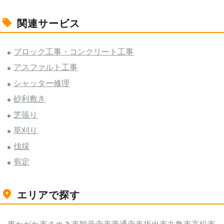
関連サービス
ブロック工事・コンクリート工事
アスファルト工事
シャッター修理
砂利敷き
芝張り
草刈り
伐採
剪定
エリアで探す
東かがわ市
さぬき市
観音寺市
善通寺市
坂出市
丸亀市
高松市