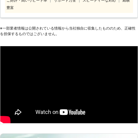
ご好評・高いリピート率
サポート万全
スピーディーな対応
経験
など木に関するお困りごとを解決して
す！ 少しでもお客様に喜んで頂ける
います。「剪定したいけど費用が気に
豊富
よう30年の実績経験と優れた技術を
なる」というときには、無料見積りが
持った弊社のスタッフが早く美しく正
ございますので、お気軽にご依頼くだ
確な施工を行います。 植木1本、お花
さいませ。
1株からでも承ります。庭に関する事
※⼀部業者情報は公開されている情報から当社独⾃に収集したもののため、正確性
なら何でも対応致します！ この機会
を担保するものではございません。
に“園丁 旺祥”にお気軽にお問い合わせ
ください。 スタッフ一同心よりお待
ちしております。 【園丁 旺祥の剪定
について】 伸びすぎた枝の剪定、高
さの調整、形を整えたりなど、お客様
のご要望に合わせたお手入れを致しま
す！ 真心込めて一本、一本、丁寧に
お手入れしますので、お気軽にご依頼
ください。 【こんな時にはご相談く
ださい】 ①枝が隣の敷地に出てしま
った。 ②木が生長しすぎて、落ち葉
が隣の敷地に入ってしまう。 ③木に
害虫が住み着いてしまった。 ④枝が
枯れてしまったので形を整えてほし
い。 植木や庭木を定期的なお手入れ
でご近所とのトラブルを未然に防ぐ事