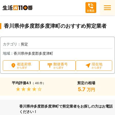
香川県仲多度郡多度津町のおすすめ剪定業者
カテゴリ：
剪定
地域：
香川県仲多度郡多度津町
都道府県
郵便番号
現在地
から探す
から探す
から探す
平均評価
4.1
剪定の相場
（ 46 件）
★★★★★
5.7
万円
香川県仲多度郡多度津町で剪定業者をお探しの方はお電話
ください！