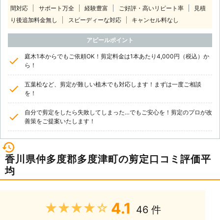
間対応
サポート万全
経験豊富
ご好評・高いリピート率
見積
り後追加料金無し
スピーディーな対応
キャンセル料なし
アピールポイント
庭木1本からでもご依頼OK！剪定料金は1本あたり4,000円（税込）か
ら！
五葉松など、剪定が難しい植木でも対応します！まずは一度ご相談
を！
自分で剪定をしたら失敗してしまった…でもご安心を！剪定のプロが改
善策をご提案いたします！
香川県仲多度郡多度津町の剪定口コミ評価平
均
4.1
★★★★★
46 件