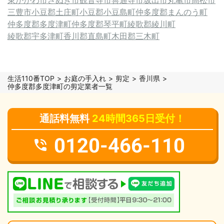
三豊市
小豆郡土庄町
小豆郡小豆島町
仲多度郡まんのう町
仲多度郡多度津町
仲多度郡琴平町
綾歌郡綾川町
綾歌郡宇多津町
香川郡直島町
木田郡三木町
生活110番TOP
お庭の手入れ
剪定
香川県
仲多度郡多度津町の剪定業者一覧
通話料無料
24時間365日受付！
0120-466-110