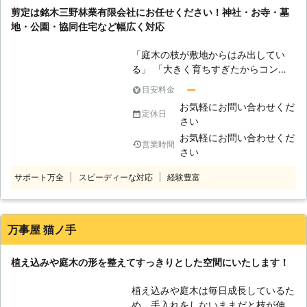
できるらしく、今後住んでいく中で困りごとがあったら頼ろう
くなってしまう原因に繋がってしまい
剪定は銘木三野林業有限会社にお任せください！神社・お寺・墓
と思います。
ます。 【軽剪定で庭木を楽しむ】 当
地・公園・協同住宅など幅広く対応
社は基本剪定から軽剪定まですぐに対
愛媛県
四国中央市
2016年12月27日
応致しております。観賞用の庭木の場
「庭木の枝が敷地からはみ出してい
合はこまめに軽剪定を行うことで美し
る」 「大きく育ちすぎたからコンパ
い形の木を長時間楽しむことが出来ま
クトにしてほしい」 「健康的な木を
ー
目安料金
す。庭木で家全体の雰囲気が変わりま
育てるには剪定が必要と聞いた」 こ
すので、剪定が必要になった際には、
お気軽にお問い合わせくだ
のようなときには、銘木三野林業有限
定休日
当社にお問い合わせください。
さい
会社に剪定・枝落としをお任せくださ
お気軽にお問い合わせくだ
い。木の枝が伸びっぱなしであると障
営業時間
さい
害物となって通行人の邪魔をしたり、
電線に引っかかったりと一歩間違えば
サポート万全
スピーディーな対応
経験豊富
災害となりかねません。そのため、木
の生えている環境に合わせて剪定をす
ることが大切です。また、木の枝が密
集してしまうと病気や害虫被害にあい
万事屋 猫ノ手
やすいため、木の健康を保つためにも
剪定は大切です。「木が育ったなぁ」
植え込みや庭木の形を整えてすっきりとした空間にいたします！
というときには、ぜひ当店にご相談く
ださい。 ●まずは無料見積りからご
植え込みや庭木は毎日成長しているた
依頼ください！ 当店では、木の状態
め、手入れをしないままだと枝が伸び