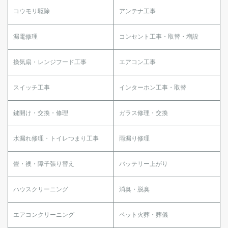
コウモリ駆除
アンテナ工事
漏電修理
コンセント工事・取替・増設
換気扇・レンジフード工事
エアコン工事
スイッチ工事
インターホン工事・取替
鍵開け・交換・修理
ガラス修理・交換
水漏れ修理・トイレつまり工事
雨漏り修理
畳・襖・障子張り替え
バッテリー上がり
ハウスクリーニング
消臭・脱臭
エアコンクリーニング
ペット火葬・葬儀