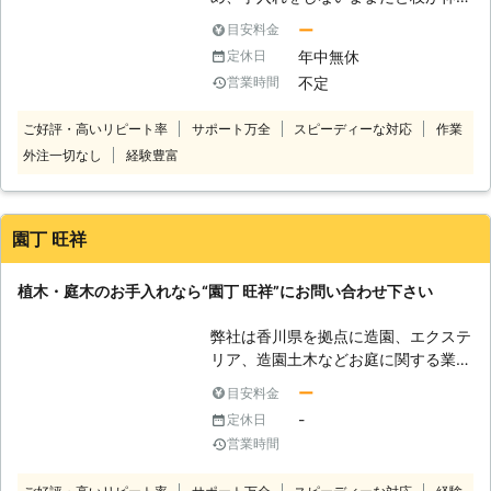
や生えている場所に応じてお見積りを
放題になってしまい、ときには道路や
ー
目安料金
して剪定費用をご提示いたします。
近隣の敷地へ飛び出すことでトラブル
「剪定の料金がいくらになるのか気に
年中無休
定休日
の原因となってしまうことがありま
なる」というときには、まずは無料見
不定
営業時間
す。また、日当たりが悪くなってしま
積りをご利用くださいませ。木の大き
うので庭木にとってもよくない状態に
さ・種類、作業の難易度によってお見
ご好評・高いリピート率
サポート万全
スピーディーな対応
作業
なってしまいます。 庭木の枝が伸び
積りいたします。 ●庭木だけでなく
外注一切なし
経験豊富
すぎてお困りのときは、私どもの剪定
神社・公園・工事現場など多岐にわた
サービスをご利用ください。私どもで
って剪定します！ 庭木の剪定はもち
はお客様の庭木をすっきりとした形に
ろんのこと、共同住宅の緑や神社・墓
整えながら、庭木が健康的に育つこと
園丁 旺祥
地・公園などの広範囲の剪定も承りま
ができるような丁寧な剪定を心がけて
す。木の剪定は、樹形はもちろんのこ
おります。 「剪定をしたいけど手が
としっかり綺麗に枝を落とさないとそ
植木・庭木のお手入れなら“園丁 旺祥”にお問い合わせ下さい
届きにくい」「近隣の方の迷惑になる
こから病気にかかってしまうこともあ
前にすっきりさせておきたい」などの
り、テクニックが必要です。また、高
弊社は香川県を拠点に造園、エクステ
ご要望がありましたらお気軽にご連絡
所での剪定作業は、転落事故の危険が
リア、造園土木などお庭に関する業務
ください。
あります。とくに慣れない作業は危険
をこなして参りました。 この度、独
ー
目安料金
度も高まりますので、ご不安なときに
立して23年、心機一転社名を“園丁 旺
-
定休日
はわたしたちプロにお任せください。
祥”に変更いたしました。 以前にも増
営業時間
銘木三野林業有限会社は香川県三豊市
して地元に密着した地域密着型を目標
に拠点をおき、庭木の枝落としや剪定
にお客様のご期待に応えてまいりま