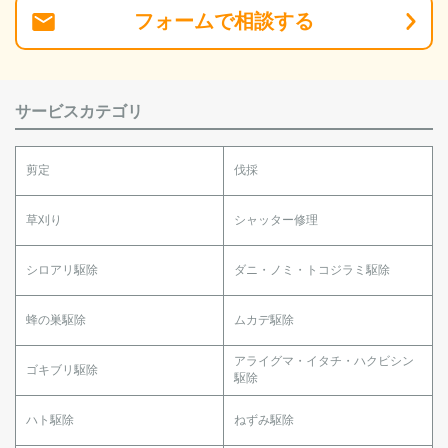
フォーム
で
相談
する
サービスカテゴリ
剪定
伐採
草刈り
シャッター修理
シロアリ駆除
ダニ・ノミ・トコジラミ駆除
蜂の巣駆除
ムカデ駆除
アライグマ・イタチ・ハクビシン
ゴキブリ駆除
駆除
ハト駆除
ねずみ駆除