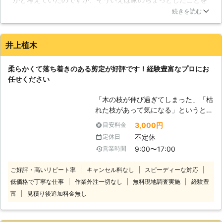
数多くの住宅で剪定を行ってきたの
手伝ってもらったことのある便利屋さんに庭の専門の人がいる
で、これからご依頼されるお客様もご
続きを読む
のを思い出して電話をかけて聞いてみました。その方に庭木の
満足いただけると信じております。
剪定を頼むことにしたのですが、予約しておかないといけませ
【リピーターのお客様もいらっしゃい
ん。庭木の専門の資格を持っているので人気があるんですね。
ます】 私達には新規のお客様もいら
井上植木
いろいろとよく知っているので、もう安心してお任せしまし
っしゃれば、リピーターのお客様もい
た。前の植木屋さんが引退した時はどうしようかと思ったけれ
らっしゃいます。それだけ、私達を頼
柔らかくて落ち着きのある剪定が好評です！経験豊富なプロにお
ど、こんなに頼もしい人ができたので安心しています。
りにしてくださるということ。大きな
任せください
励みとなります。新規のお客様も、今
香川県
高松市
2016年12月21日
後も定期的に剪定を依頼してくださっ
「木の枝が伸び過ぎてしまった」「枯
たら、こんなに嬉しいことはございま
れた枝があって気になる」というと
せん。 さらに、私達は任意で保険の
き、剪定で庭木を整えたいですよね。
3,000円
目安料金
方も掛けさせております。事故がない
そんなときは井上植木にご依頼くださ
よう、徹底して剪定を行います。ただ
不定休
定休日
い！ 東京の植木屋・造園屋に16年以
し、万が一という場合もございますの
9:00〜17:00
営業時間
上勤務しており、個人邸から公共施設
で、その場合、保険で全て補償致しま
の緑地管理に携わってきました。これ
す。 どうぞ、「アットハンド」まで
ご好評・高いリピート率
キャンセル料なし
スピーディーな対応
まで培ってきたノウハウで、お客様の
全てお任せください！
低価格で丁寧な仕事
作業外注一切なし
無料現地調査実施
経験豊
大切な庭木を丁寧に剪定します。 庭
木は剪定しないと枝が伸びて見た目が
富
見積り後追加料金無し
良くないだけでなく、病気や害虫が発
生する原因になってしまいます。定期