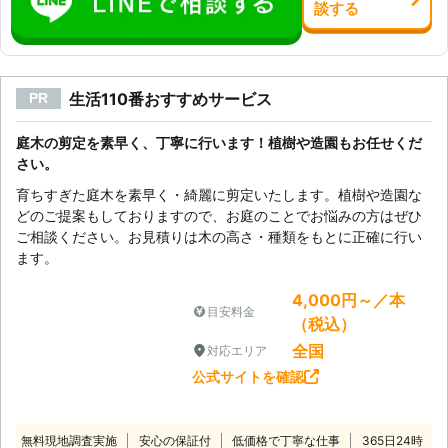
談
する
生活110番おすすめサービス
PR
庭木の剪定を素早く、丁寧に行います！植樹や造園もお任せくだ
さい。
育ちすぎた庭木を素早く・綺麗に剪定いたします。植樹や造園な
どのご提案もしておりますので、お庭のことでお悩みの方はぜひ
ご相談ください。お見積りは木の高さ・種類をもとに正確に行い
ます。
4,000円～／本
目安料金
（税込）
全国
対応エリア
公式サイトを確認
無料現地調査実施
安心の保証付
低価格で丁寧な仕事
365日24時