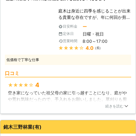
のご要望に沿った形で作業に取り掛か
庭木は身近に四季を感じることが出来
らせてもらいますので、安心してお任
る貴重な存在ですが、年に何回か剪定
せください。 日本全国の多くの加盟
を行う必要があるためお手入れは大変
店と提携しておりますので、迅速に対
ー
目安料金
です。剪定をしないままにしておくこ
応することが可能です。 このような
日曜・祝日
定休日
とで様々な弊害が生まれてしまう場合
時はお任せください ・電線に樹木の
8:00～17:00
営業時間
があるので、定期的な剪定は必要不可
枝が引っ掛かりそうで悩んでいる ・
★★★★★
4.0
（6）
欠でしょう。昭和5年に創業した篠原
来客に備えて、お庭を素早く綺麗にお
造園有限会社は1本の庭木の剪定から
手入れしたい ・植樹や造園もお願い
低価格で丁寧な仕事
大規模剪定まで承っておりますので、
したい！ 経験豊富なスタッフがスピ
剪定が苦手と感じられる方はお気軽に
ーディーに対応させていただきます。
口コミ
ご相談ください。 【庭によって変わ
【おかげ様で圧倒的満足度獲得！】
る剪定の必要性】 剪定は必ず行わな
剪定110番は、お客様から高い評価を
4
★★★★★
ければならないというわけでもありま
いただき、 「剪定対応満足度91%」
空き家になっていた祖父母の家に引っ越すことになり、庭がや
せん。お庭の敷地面積が広い場合はあ
「コールセンター満足度97%」を獲得
や荒れ気味だったので、手入れをお願いしました。草刈りも剪
えて剪定を行わないことで、生命力の
しました！ ※弊社受付の満足度調査よ
定もまとめてお願いできるのが、楽で助かりました。当日は立
強い木々の自然な姿を楽しむこともで
続きを読む
り これからもお客様に高品質なサー
ち会いましたが、作業のなかでこまめに確認をとってくれたた
きますし、庭が暗くなることもありま
ビスを提供できるよう、努めさせてい
め、思う通りの庭ができました。とくに庭木の剪定は、かなり
せん。しかし、面積が狭いお庭の庭木
ただきますので、剪定110番をよろし
の実績がある担当者さんだったようで、とても見栄えが良くな
は、成長してしまうことで近隣に迷惑
くお願いいたします！
銘木三野林業(有)
り嬉しい驚きでした。便利屋さんなので、水回りなどの相談も
をかけてしまったり、庭や室内が薄暗