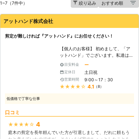
1~7（7件中）
絞り込み
アットハンド株式会社
剪定が難しければ『アットハンド』にお任せください！
【個人のお客様】 初めまして、「ア
ットハンド」でございます。私達は個
人のお客様に、様々なサービスを提供
ー
目安料金
しております。その中で、剪定・伐採
土日祝
定休日
をお客様の代わりに行います。特に剪
9:00～17：30
営業時間
定に対して「難しい」と感じるお客様
★★★★★
4.1
（8）
が大勢いらっしゃいます。確かに、剪
定は簡単そうに見えて、細かい気配り
低価格で丁寧な仕事
が必要になります。何故なら、庭木も
私達と同じ生きています。軽はずみで
口コミ
剪定をしてしまうと、大事な庭木に傷
を与えてしまいかねません。私達なら
4
★★★★★
庭木の状態をしっかりと診断し、適正
庭木の剪定を長年頼んでいた方が引退しまして、だれに頼もう
な方法で剪定を行います。これまで、
かと考えていたのですが、そういえば家のちょっとしたことを