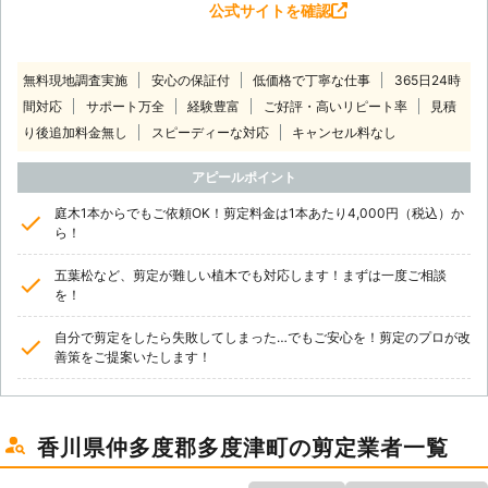
公式サイトを確認
無料現地調査実施
安心の保証付
低価格で丁寧な仕事
365日24時
間対応
サポート万全
経験豊富
ご好評・高いリピート率
見積
り後追加料金無し
スピーディーな対応
キャンセル料なし
アピールポイント
庭木1本からでもご依頼OK！剪定料金は1本あたり4,000円（税込）か
ら！
五葉松など、剪定が難しい植木でも対応します！まずは一度ご相談
を！
自分で剪定をしたら失敗してしまった…でもご安心を！剪定のプロが改
善策をご提案いたします！
香川県仲多度郡多度津町の剪定業者一覧