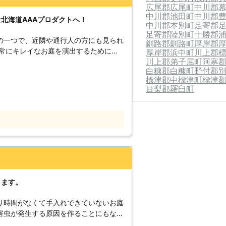
広尾郡広尾町
中川郡
中川郡池田町
中川郡
北海道AAAプロダクトへ！
中川郡本別町
足寄郡
足寄郡陸別町
十勝郡
の一つで、近隣や通行人の方にも見られ
釧路郡釧路町
厚岸郡
、常にキレイなお庭を演出するためにも
厚岸郡浜中町
川上郡
川上郡弟子屈町
阿寒
におこなっておきたいものですよね。
白糠郡白糠町
野付郡
差しが悪くなり害虫発生の原因となった
標津郡中標津町
標津
近隣スペースや道路まで伸びてトラブル
目梨郡羅臼町
しかし、お仕事や家事の両立でお忙しい
も後回しにしてしまいがちかと思いま
道AAAプロダクト」にお任せくださ
ております。 24時間年中無休で営業
った時間帯での急なご依頼にも対応する
頼状況によっては即日での対応も可能で
します。
にはお客様のご要望に沿ったお庭をご提
家庭内の剪定から学校・病院・公的施設
り時間がなくて手入れできていないお庭
持ってお庭の剪定を提供できますのでお
害虫が発生する原因を作ることにもなっ
が必要となるため、技術と経験が豊富な