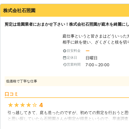
株式会社石照園
剪定は造園業者におまかせ下さい！株式会社石照園が庭木を綺麗に
庭仕事というと皆さまはどういった
相手に鋏を使い、ざくざくと枝を切
す。ドラマなどの作品でも、庭師が
ー
目安料金
いることが多いです。この作業のこ
日曜日
定休日
木の形を整えたり、健康状態を整え
7:00～20:00
営業時間
単なものではありませんが、簡単な
ょう。しかし、意外と難しい作業で
式会社石照園はその剪定を含めた庭
低価格で丁寧な仕事
熟知しております。皆さまの庭にあ
で、どうぞ私たちに剪定作業をご依
口コミ
も受け付けておりますので、こちら
うか。 【庭仕事はおまかせ下さい！】 庭の仕事は外での作業だからか、夏
★★★★★
4
の時期は暑いですし冬の季節は寒い
引っ越してきて、庭も造ったのですが、初めての剪定を行おうと思
す。だからと言って木に手入れをし
と思い探していたら石照園さんが剪定が得意というので、早速調査
健康を害したりします。そうなって
見積もりでは、納得できる金額だったので、剪定してもらったので
びた枝などに害虫が住み着いてしま