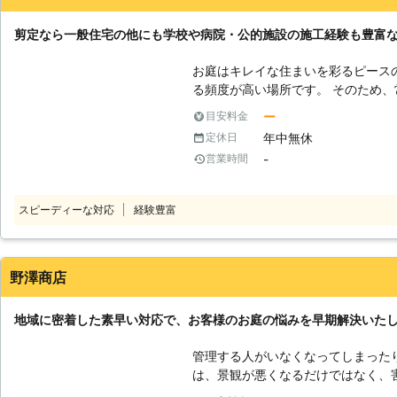
北海道
河東郡音更町
2016年12月20日
剪定なら一般住宅の他にも学校や病院・公的施設の施工経験も豊富な
お庭はキレイな住まいを彩るピース
る頻度が高い場所です。 そのため
庭木や生垣などのお手入れは定期的
ー
目安料金
お庭を放置していると、風通しや日
年中無休
定休日
り、庭木や生垣が育ちすぎた結果、
-
営業時間
になることも。 そういったトラブルを避けるためにも定期的に剪定をおこ
ない解消するのがおすすめです。 
方にとって、お庭の管理はどうして
スピーディーな対応
経験豊富
す。 そのようなときは、弊社「北海
い。 ●3つのお約束をお客様に提供！ 弊社では、「迅速対応」「即日対
応」「高品質作業」の3つをお約束し
しておりますので、深夜や早朝とい
野澤商店
ことができます。 そのため、ご依
す。 また弊社では、現地調査にうかがった職人が最後まで一貫対応。 高品
地域に密着した素早い対応で、お客様のお庭の悩みを早期解決いた
質な作業になるよう、ヒアリング時
案。 弊社は施工実績も豊富で、ご
管理する人がいなくなってしまった
などの施工経験もあるため、自信を
は、景観が悪くなるだけではなく、
任せください。 ●地域最安値！枝や幹の処分費も0円 お客様の中には、植
てしまいます。植木の剪定には技術