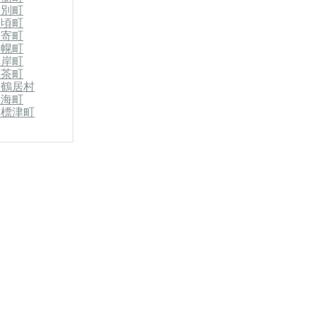
幕別町
豊頃町
足寄町
浦幌町
厚岸町
標茶町
郡鶴居村
別海町
郡標津町