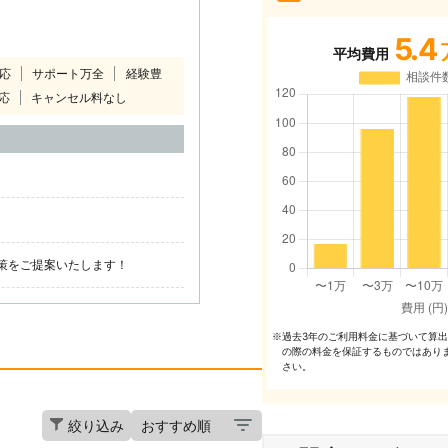
5.4
平均費用
対応
サポート万全
経験豊
応
キャンセル料なし
！
策をご提案いたします！
過去3年のご利⽤料⾦に基づいて算
※
の際の料⾦を保証するものではあり
さい。
絞り込み