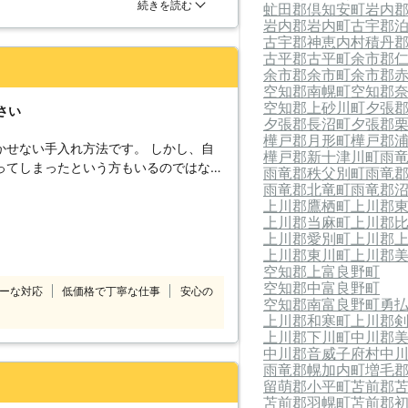
をしてからすぐに来てくれたので助か
続きを読む
虻田郡倶知安町
岩内
ことは木が起こす問題を防ぐだけでな
岩内郡岩内町
古宇郡
あるのです。病気に罹ってしまえば枯れ
古宇郡神恵内村
積丹
だけでなく、害虫たちの住処にも発展し
古平郡古平町
余市郡
が無い場合や力が出にくい高齢の方もい
余市郡余市町
余市郡
も自分では行えないと判断した場合に
空知郡南幌町
空知郡
任せください。お庭に関するトラブルに
空知郡上砂川町
夕張
さい
夕張郡長沼町
夕張郡
フが選定作業を行います。
樺戸郡月形町
樺戸郡
い手入れ方法です。 しかし、自
樺戸郡新十津川町
雨
ってしまったという方もいるのではない
雨竜郡秩父別町
雨竜
雨竜郡北竜町
雨竜郡
上川郡鷹栖町
上川郡
木にしてもらいませんか？ プロに
上川郡当麻町
上川郡
長に合わせた正しい剪定をしてくれま
上川郡愛別町
上川郡
上川郡東川町
上川郡
応するのは経験豊富で
空知郡上富良野町
 迅速・丁寧な態度はもちろん、お客様
空知郡中富良野町
ーな対応
低価格で丁寧な仕事
安心の
からせてもらいますので、安心してお任
空知郡南富良野町
勇
上川郡和寒町
上川郡
上川郡下川町
中川郡
中川郡音威子府村
中
来客に備えて、お庭を素早く綺麗にお手
雨竜郡幌加内町
増毛
フがスピーデ
留萌郡小平町
苫前郡
苫前郡羽幌町
苫前郡