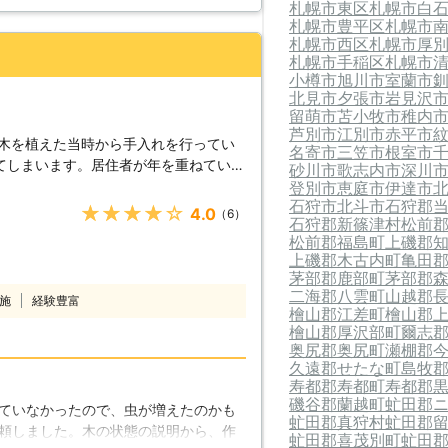
ね！
札幌市東区
札幌市白
の問題になってしまいかもしれません。
札幌市豊平区
札幌市
をおまかせ下さい。皆さまに代わって、
札幌市西区
札幌市厚
にしてみせます！
札幌市手稲区
札幌市
小樽市
旭川市
室蘭市
北見市
夕張市
岩見沢
留萌市
苫小牧市
稚内
芦別市
江別市
赤平市
の木を植えた当時から手入れを行ってい
名寄市
三笠市
根室市
てしまいます。居住者が年を重ねていく
砂川市
歌志内市
深川
長しているのです。そのため、伸びすぎ
登別市
恵庭市
伊達市
石狩市
北斗市
石狩郡
というトラブルに発展してしまいます。
★★★★★
4.0
（6）
石狩郡新篠津村
松前
木を確認していくことが重要です。
松前郡福島町
上磯郡
 多くのご家庭の場合、こうしたトラブ
上磯郡木古内町
亀田
」が挙げられます。時間を作れない、自
茅部郡鹿部町
茅部郡
どの理由から、枝を切る剪定作業を行わ
二海郡八雲町
山越郡
施
経験豊富
が続いてしまうと、剪定が行えた期間を
檜山郡江差町
檜山郡
檜山郡厚沢部町
爾志
なったり、到底手が届くことのないほど
奥尻郡奥尻町
瀬棚郡
が近隣のご家庭の方に向いていれば、次
久遠郡せたな町
島牧
とや、伸びすぎた枝が自身の重力に耐え
寿都郡寿都町
寿都郡
木の成長に
磯谷郡蘭越町
虻田郡
ていなかったので、虫が増えたのかも
防ぐためには、定期的な手入れが重要で
虻田郡真狩村
虻田郡
頼しました。木の状態の説明から、作
入れが必要であることがご理解いただけ
虻田郡喜茂別町
虻田