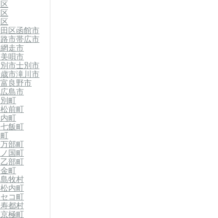
石区
南区
別区
清田区
函館市
釧路市
帯広市
市
網走市
市
美唄市
紋別市
士別市
千歳市
滝川市
市
富良野市
北広島市
当別町
郡松前町
知内町
郡七飯町
森町
長万部町
上ノ国町
郡乙部町
今金町
郡島牧村
黒松内町
ニセコ町
留寿都村
郡京極町