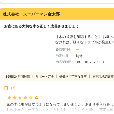
してもらい驚きでした！また、剪定する時期が来たらお願いします
けの問題ではなく、特に害虫は近所
だからこそ株式会社石照園に庭仕事
北海道
札幌市北区
2016年12月12日
株式会社 スーパーマン金太郎
近所のどこにも負けないくらいの庭
お庭にある大切な木を正しく成長させましょう
【木の状態を確認すること】 お庭
なければ、様々なトラブルが発生し
につれ、当然ながら庭木や植木も成
ー
目安料金
た枝が近隣のご家庭に被害を及ぼす
無休
定休日
そうならないためにも、常にお庭の
08：30～17：30
営業時間
【一つの見過ごしで大きな被害に】
ルが起きる原因として、「見過ごし
分では高いところに手が届かないな
365日24時間対応
サポート万全
低価格で丁寧な仕事
無料現地調査実
ない家庭がほとんどです。この状態
過ぎてしまい、次第に脚立が必要に
口コミ
に枝が伸びてしまいます。その枝先
第に近隣住宅へのトラブルとなるこ
★★★★★
4
兼ね、枝ごと敷地外へ落ちてしまいます。 【被害を防ぐことは
家の木に虫が目立つようになってしまいました。あまり手入れをし
も関わります】 このような被害を
しれません。一度きちんと手入れをしてもらおうと思い、剪定を依
す。後々の被害を考えれば早急な手