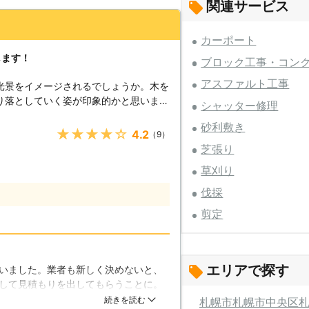
関連サービス
カーポート
します！
ブロック工事・コン
アスファルト工事
光景をイメージされるでしょうか。木を
り落としていく姿が印象的かと思いま
シャッター修理
そういった作業をしている姿が描かれて
砂利敷き
とを剪定と言います。枝を切り落とし、
★★★★★
4.2
（9）
たりする作業です。描写されるように簡
芝張り
イメージでは1番分かりやすいものでし
草刈り
あることはご存じでしょうか。私たち株
の作業に慣れた業者であり、木のことは
伐採
る木の健康や外見はしっかり守りますの
剪定
頼下さい。その他草刈りなどの庭の作業
も一緒にご依頼してみてはいかがでしょ
ために積極的にやられる方は少ないで
エリアで探す
いました。業者も新しく決めないと、
てあげないと枝が妙な方向に伸びたり、
して見積もりを出してもらうことに。
しまうと庭の外見が悪くなりますし、伸
すが、想像以上のクオリティで綺麗に
続きを読む
札幌市
札幌市中央区
うことがあるのです。これは自分の庭だ