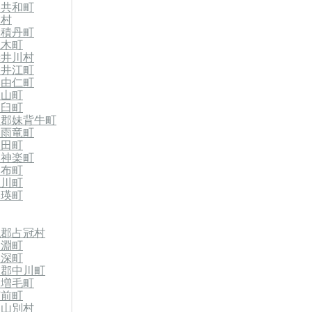
郡共和町
泊村
郡積丹町
仁木町
赤井川村
奈井江町
郡由仁町
栗山町
浦臼町
竜郡妹背牛町
郡雨竜町
沼田町
東神楽町
比布町
上川町
美瑛町
払郡占冠村
剣淵町
美深町
川郡中川町
郡増毛町
苫前町
初山別村