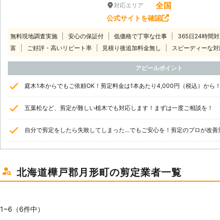
全国
対応エリア
公式サイトを確認
無料現地調査実施
安心の保証付
低価格で丁寧な仕事
365日24時間
富
ご好評・高いリピート率
見積り後追加料金無し
スピーディーな対
アピールポイント
庭木1本からでもご依頼OK！剪定料金は1本あたり4,000円（税込）から
五葉松など、剪定が難しい植木でも対応します！まずは一度ご相談を！
自分で剪定をしたら失敗してしまった…でもご安心を！剪定のプロが改善
北海道樺戸郡月形町の剪定業者一覧
1~6（6件中）