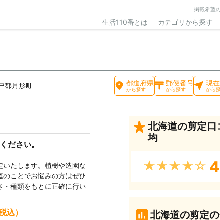
掲載希望
生活110番とは
カテゴリから探す
都道府県
郵便番号
現在
戸郡月形町
から探す
から探す
から
北海道の剪定口
均
ください。
4
★★★★★
定いたします。植樹や造園な
庭のことでお悩みの方はぜひ
さ・種類をもとに正確に行い
（税込）
北海道の剪定の