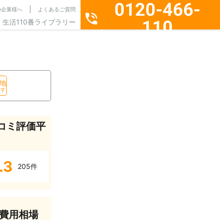
0120-466-
の企業様へ
よくあるご質問
110
生活110番ライブラリー
通話料無料・24時間365日受付
地
探す
コミ評価平
.3
205件
費用相場