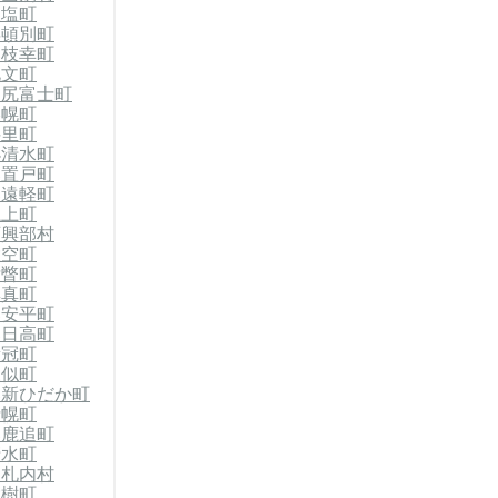
天塩町
浜頓別町
郡枝幸町
礼文町
利尻富士町
美幌町
斜里町
小清水町
郡置戸町
郡遠軽町
滝上町
西興部村
大空町
壮瞥町
厚真町
郡安平町
郡日高町
新冠町
様似町
郡新ひだか町
士幌町
郡鹿追町
清水町
中札内村
大樹町