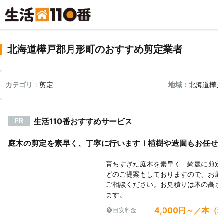
北海道樺戸郡月形町のおすすめ剪定業者
カテゴリ：
剪定
地域：
北海道樺
生活110番おすすめサービス
PR
庭木の剪定を素早く、丁寧に行います！植樹や造園もお任せ
育ちすぎた庭木を素早く・綺麗に剪
どのご提案もしておりますので、お
ご相談ください。お見積りは木の高
ます。
4,000円～／本
目安料金