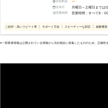
ー
目安料金
木屋さんに依頼すると値段が高くな
弊社にお任せください。美しくなっ
月曜日～土曜日までは
定休日
るでしょう。 業者によっては作業
ます。 ◆剪定をしないとこんなことが起こってしまいます。 ・伸び放題に
などを請求する業者も少なくありま
営業時間：すべて8：00
営業時間
なると日差しが遮られたり、風通し
高く頭の痛い思いをしたという方も多いかと思
ます。 ・他の木の枝の邪魔になる
は、弊社「北海道AAAプロダクト」
す。 ・せっかく安らげるはずの大
ご好評・高いリピート率
サポート万全
スピーディーな対応
経験豊富
幹の処分費、出張費やお見積もりも
くありません。
作業にどれくらいの費用が掛かるの
りますので、ご安心ください。 弊社「北海道AAAプロダクト」は、北海道
小牧市を中心に地域密着対応。 北
※⼀部業者情報は公開されている情報から当社独⾃に収集したもののため、正確性
社までお気軽にご相談ください。