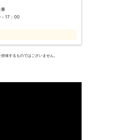
るため、どうしようかとお悩みの方もい
た植木は、見る人の心にも安らぎを与え
仕事
費だけでなく、枝や幹の処分費や出張費
せん。お見積もり時に予想よりも費用が
－17：00
も悪くなるなど、お庭の環境が悪くなり
います。 そのようなとき
など、他の木の成長に支障が出てきま
へ。 弊社は地域最安値を目指し、枝や
事なお庭の景観が悪くなり、居心地も良
無料で対応しております。 どのような
か、明朗会計でお見積もりを提出してお
海道で庭木の剪定業者をお探しなら、弊
を担保するものではございません。