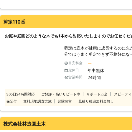
業の説明まで、丁寧にしてもらえたのがとても良かったです。連絡
たかと存じます。また、剪定を行う
りました。またお願いしたいです。
く、庭木の健康状態を整える意味も
木となり、印象が悪くなってしまう
北海道
帯広市
2016年12月31日
剪定110番
てしまいます。しかし、中には道具
らっしゃることでしょう。どうして
は、私たちスーパーマン金太郎にお
お庭や庭園どのような木でも1本から対応いたしますのでお任せくだ
迅速に駆けつけ、実績豊富なスタッ
剪定は庭木が健康に成長するのに欠かせな
分ではうまく剪定できず不格好にな
でしょうか？ 思ったように剪定できず、不満な結果になってしまうのであ
ー
目安料金
れば、プロの業者に依頼してキレイな庭
年中無休
定休日
頼めば見た目だけでなく、今後の生
24時間
営業時間
す。 剪定110番では、年間10,000件以上のお庭に関するご依頼に対応して
きました。 ※弊社運営サイト全体の年間受付件数 対
実績豊富なお庭のスペシャリスト！
365日24時間対応
ご好評・高いリピート率
サポート万全
スピーディ
のご要望に沿った形で作業に取り掛
保証付
無料現地調査実施
経験豊富
見積り後追加料金無し
せください。 日本全国の多くの加盟店と提携しておりますので、迅速に対
応することが可能です。 このような時はお任せください ・電線に樹木の枝
が引っ掛かりそうで悩んでいる ・
入れしたい ・植樹や造園もお願いしたい！ 経験豊富なスタッ
株式会社林造園土木
ィーに対応させていただきます。 【おかげ様で圧倒的満足度獲得！】 剪定