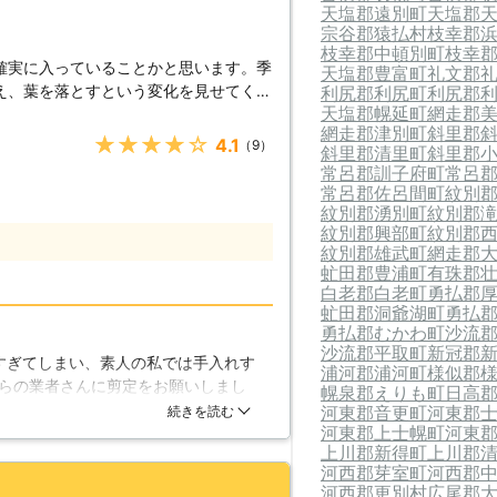
だき、 「剪定対応満足度91%」「コー
天塩郡遠別町
天塩郡
宗谷郡猿払村
枝幸郡
た！ ※弊社受付の満足度調査より こ
枝幸郡中頓別町
枝幸
を提供できるよう、努めさせていただき
確実に入っていることかと思います。季
天塩郡豊富町
礼文郡
願いいたします！
え、葉を落とすという変化を見せてくれ
利尻郡利尻町
利尻郡
天塩郡幌延町
網走郡
じることができる植物です。しかし、た
網走郡津別町
斜里郡
方になります。よく整えられた庭という
★★★★★
4.1
（9）
斜里郡清里町
斜里郡
く、よく管理された庭なのです。庭を整
常呂郡訓子府町
常呂
、庭木の管理につきましては剪定という
常呂郡佐呂間町
紋別
していくものです。庭仕事というとイメ
紋別郡湧別町
紋別郡
うか。しかし、この剪定はただ枝を落と
紋別郡興部町
紋別郡
紋別郡雄武町
網走郡
虻田郡豊浦町
有珠郡
が不自然な形に伸びてしまったり、花が
白老郡白老町
勇払郡
くなってしまいます。ただ枝を適当に落
虻田郡洞爺湖町
勇払
どのように枝が伸び、どういった形の木
勇払郡むかわ町
沙流
いきます。この話を聞いて難しそうだと
沙流郡平取町
新冠郡
すぎてしまい、素人の私では手入れす
林造園土木に剪定作業はおまかせ下さ
浦河郡浦河町
様似郡
らの業者さんに剪定をお願いしまし
幌泉郡えりも町
日高
の庭で仕事を行ってきました。剪定も数
で勉強したのですが、ホームページの
河東郡音更町
河東郡
続きを読む
なしております。ご依頼いただければこ
河東郡上士幌町
河東
理由です。職人さんはホームページで
をより良くしてみせましょう。まずはお
上川郡新得町
上川郡
は到底真似出来ない見事な手入れをし
河西郡芽室町
河西郡
たいと思います。
河西郡更別村
広尾郡