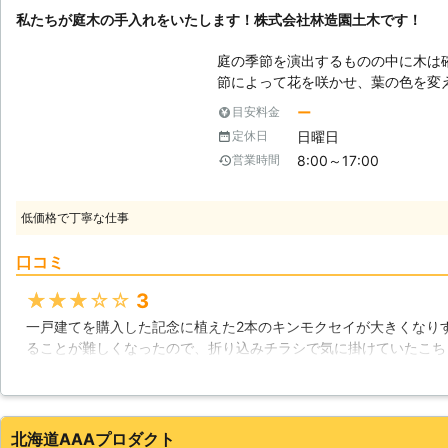
110番は、お客様から高い評価をいた
私たちが庭木の手入れをいたします！株式会社林造園土木です！
ルセンター満足度97%」を獲得しまし
れからもお客様に高品質なサービス
庭の季節を演出するものの中に木は
ますので、剪定110番をよろしくお
節によって花を咲かせ、葉の色を変
るため、見ているだけでも四季を感
ー
目安料金
だ見ているだけでは木は悪くなる一
日曜日
定休日
のはありのままの自然の状態ではな
8:00～17:00
営業時間
える作業については色々ありますが
作業があります。鋏などで枝を落と
ージされやすい作業ではないでしょ
低価格で丁寧な仕事
していく作業ではないのです。 【意外と奥の深い剪定】 枝を切る剪定です
が、間違えた枝を切ってしまうと枝
口コミ
つかなかったりと見た目がかなり悪
としていくだけではだめなのです。
★★★★★
3
になるかを考えながら剪定を進めて
一戸建てを購入した記念に植えた2本のキンモクセイが大きくなり
感じたのであれば、私たち株式会社
ることが難しくなったので、折り込みチラシで気に掛けていたこち
い。造園業者として、これまで数々
た。専門家に手入れを依頼することは初めてだった為、色々ネット
多く行っており、問題なく作業をこ
内容がとても良くて、見積りも同業他社より安かったことが選んだ
の経験や技術を活かし、皆さまの庭
謳われている通り、とても腕が良いベテランさんだったので、私で
問い合わせをお願いいたします。
て頂けました。とても満足出来ましたし、今後も定期的にお願いし
北海道AAAプロダクト