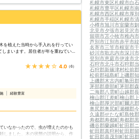
ね！
札幌市東区
札幌市白
の問題になってしまいかもしれません。
札幌市豊平区
札幌市
をおまかせ下さい。皆さまに代わって、
札幌市西区
札幌市厚
にしてみせます！
札幌市手稲区
札幌市
小樽市
旭川市
室蘭市
北見市
夕張市
岩見沢
留萌市
苫小牧市
稚内
芦別市
江別市
赤平市
の木を植えた当時から手入れを行ってい
名寄市
三笠市
根室市
てしまいます。居住者が年を重ねていく
砂川市
歌志内市
深川
長しているのです。そのため、伸びすぎ
登別市
恵庭市
伊達市
石狩市
北斗市
石狩郡
というトラブルに発展してしまいます。
★★★★★
4.0
（6）
石狩郡新篠津村
松前
木を確認していくことが重要です。
松前郡福島町
上磯郡
 多くのご家庭の場合、こうしたトラブ
上磯郡木古内町
亀田
」が挙げられます。時間を作れない、自
茅部郡鹿部町
茅部郡
どの理由から、枝を切る剪定作業を行わ
二海郡八雲町
山越郡
施
経験豊富
が続いてしまうと、剪定が行えた期間を
檜山郡江差町
檜山郡
檜山郡厚沢部町
爾志
なったり、到底手が届くことのないほど
奥尻郡奥尻町
瀬棚郡
が近隣のご家庭の方に向いていれば、次
久遠郡せたな町
島牧
とや、伸びすぎた枝が自身の重力に耐え
寿都郡寿都町
寿都郡
木の成長に
磯谷郡蘭越町
虻田郡
ていなかったので、虫が増えたのかも
防ぐためには、定期的な手入れが重要で
虻田郡真狩村
虻田郡
頼しました。木の状態の説明から、作
入れが必要であることがご理解いただけ
虻田郡喜茂別町
虻田