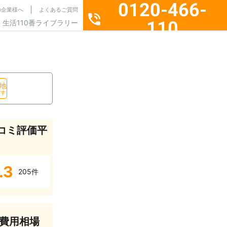
0120-466-
の企業様へ
よくあるご質問
110
生活110番ライブラリー
通話料無料・24時間365日受付
地
探す
コミ評価平
.3
205件
費用相場