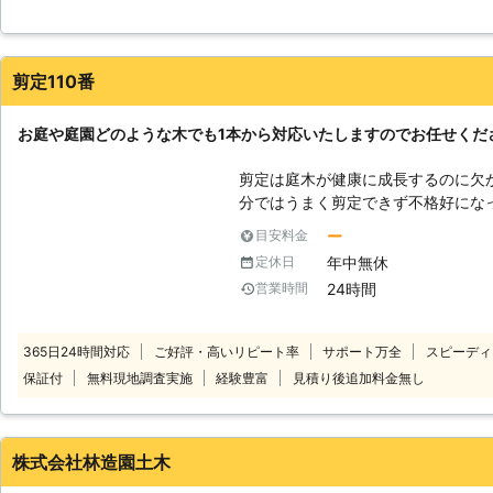
業の説明まで、丁寧にしてもらえたのがとても良かったです。連絡
たかと存じます。また、剪定を行う
りました。またお願いしたいです。
く、庭木の健康状態を整える意味も
木となり、印象が悪くなってしまう
北海道
帯広市
2016年12月31日
剪定110番
てしまいます。しかし、中には道具
らっしゃることでしょう。どうして
は、私たちスーパーマン金太郎にお
お庭や庭園どのような木でも1本から対応いたしますのでお任せくだ
迅速に駆けつけ、実績豊富なスタッ
剪定は庭木が健康に成長するのに欠かせな
分ではうまく剪定できず不格好にな
でしょうか？ 思ったように剪定できず、不満な結果になってしまうのであ
ー
目安料金
れば、プロの業者に依頼してキレイな庭
年中無休
定休日
頼めば見た目だけでなく、今後の生
24時間
営業時間
す。 剪定110番では、年間10,000件以上のお庭に関するご依頼に対応して
きました。 ※弊社運営サイト全体の年間受付件数 対
実績豊富なお庭のスペシャリスト！
365日24時間対応
ご好評・高いリピート率
サポート万全
スピーディ
のご要望に沿った形で作業に取り掛
保証付
無料現地調査実施
経験豊富
見積り後追加料金無し
せください。 日本全国の多くの加盟店と提携しておりますので、迅速に対
応することが可能です。 このような時はお任せください ・電線に樹木の枝
が引っ掛かりそうで悩んでいる ・
入れしたい ・植樹や造園もお願いしたい！ 経験豊富なスタッ
株式会社林造園土木
ィーに対応させていただきます。 【おかげ様で圧倒的満足度獲得！】 剪定