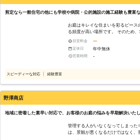
北海道
河東郡音更町
2016年12月20日
剪定なら一般住宅の他にも学校や病院・公的施設の施工経験も豊富な
お庭はキレイな住まいを彩るピース
る頻度が高い場所です。 そのため
庭木や生垣などのお手入れは定期的
ー
目安料金
お庭を放置していると、風通しや日
年中無休
定休日
り、庭木や生垣が育ちすぎた結果、
-
営業時間
になることも。 そういったトラブルを避けるためにも定期的に剪定をおこ
ない解消するのがおすすめです。 
方にとって、お庭の管理はどうして
スピーディーな対応
経験豊富
す。 そのようなときは、弊社「北海
い。 ●3つのお約束をお客様に提供！ 弊社では、「迅速対応」「即日対
応」「高品質作業」の3つをお約束し
しておりますので、深夜や早朝とい
野澤商店
ことができます。 そのため、ご依
す。 また弊社では、現地調査にうかがった職人が最後まで一貫対応。 高品
地域に密着した素早い対応で、お客様のお庭の悩みを早期解決いた
質な作業になるよう、ヒアリング時
案。 弊社は施工実績も豊富で、ご
管理する人がいなくなってしまった
などの施工経験もあるため、自信を
は、景観が悪くなるだけではなく、
任せください。 ●地域最安値！枝や幹の処分費も0円 お客様の中には、植
てしまいます。植木の剪定には技術