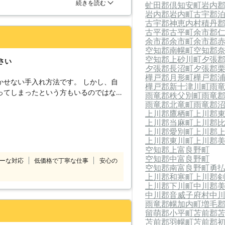
をしてからすぐに来てくれたので助か
続きを読む
虻田郡倶知安町
岩内
ことは木が起こす問題を防ぐだけでな
岩内郡岩内町
古宇郡
あるのです。病気に罹ってしまえば枯れ
古宇郡神恵内村
積丹
だけでなく、害虫たちの住処にも発展し
古平郡古平町
余市郡
が無い場合や力が出にくい高齢の方もい
余市郡余市町
余市郡
も自分では行えないと判断した場合に
空知郡南幌町
空知郡
任せください。お庭に関するトラブルに
空知郡上砂川町
夕張
さい
夕張郡長沼町
夕張郡
フが選定作業を行います。
樺戸郡月形町
樺戸郡
い手入れ方法です。 しかし、自
樺戸郡新十津川町
雨
ってしまったという方もいるのではない
雨竜郡秩父別町
雨竜
雨竜郡北竜町
雨竜郡
上川郡鷹栖町
上川郡
木にしてもらいませんか？ プロに
上川郡当麻町
上川郡
長に合わせた正しい剪定をしてくれま
上川郡愛別町
上川郡
上川郡東川町
上川郡
応するのは経験豊富で
空知郡上富良野町
 迅速・丁寧な態度はもちろん、お客様
空知郡中富良野町
ーな対応
低価格で丁寧な仕事
安心の
からせてもらいますので、安心してお任
空知郡南富良野町
勇
上川郡和寒町
上川郡
上川郡下川町
中川郡
中川郡音威子府村
中
来客に備えて、お庭を素早く綺麗にお手
雨竜郡幌加内町
増毛
フがスピーデ
留萌郡小平町
苫前郡
苫前郡羽幌町
苫前郡