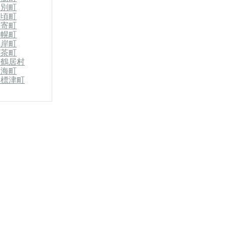
幕別町
豊頃町
足寄町
浦幌町
厚岸町
標茶町
郡鶴居村
別海町
郡標津町