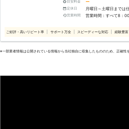
ー
目安料金
木屋さんに依頼すると値段が高くな
弊社にお任せください。美しくなっ
月曜日～土曜日までは
定休日
るでしょう。 業者によっては作業
ます。 ◆剪定をしないとこんなことが起こってしまいます。 ・伸び放題に
などを請求する業者も少なくありま
営業時間：すべて8：00
営業時間
なると日差しが遮られたり、風通し
高く頭の痛い思いをしたという方も多いかと思
ます。 ・他の木の枝の邪魔になる
は、弊社「北海道AAAプロダクト」
す。 ・せっかく安らげるはずの大
ご好評・高いリピート率
サポート万全
スピーディーな対応
経験豊富
幹の処分費、出張費やお見積もりも
くありません。
作業にどれくらいの費用が掛かるの
りますので、ご安心ください。 弊社「北海道AAAプロダクト」は、北海道
小牧市を中心に地域密着対応。 北
※⼀部業者情報は公開されている情報から当社独⾃に収集したもののため、正確性
社までお気軽にご相談ください。