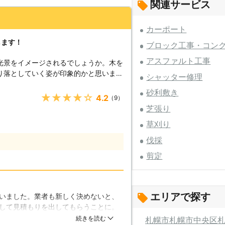
関連サービス
カーポート
します！
ブロック工事・コン
アスファルト工事
光景をイメージされるでしょうか。木を
り落としていく姿が印象的かと思いま
シャッター修理
そういった作業をしている姿が描かれて
砂利敷き
とを剪定と言います。枝を切り落とし、
★★★★★
4.2
（9）
たりする作業です。描写されるように簡
芝張り
イメージでは1番分かりやすいものでし
草刈り
あることはご存じでしょうか。私たち株
の作業に慣れた業者であり、木のことは
伐採
る木の健康や外見はしっかり守りますの
剪定
頼下さい。その他草刈りなどの庭の作業
も一緒にご依頼してみてはいかがでしょ
ために積極的にやられる方は少ないで
エリアで探す
いました。業者も新しく決めないと、
てあげないと枝が妙な方向に伸びたり、
して見積もりを出してもらうことに。
しまうと庭の外見が悪くなりますし、伸
すが、想像以上のクオリティで綺麗に
続きを読む
札幌市
札幌市中央区
うことがあるのです。これは自分の庭だ