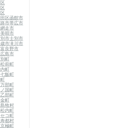
石区
南区
別区
清田区
函館市
釧路市
帯広市
市
網走市
市
美唄市
紋別市
士別市
千歳市
滝川市
市
富良野市
北広島市
当別町
郡松前町
知内町
郡七飯町
森町
長万部町
上ノ国町
郡乙部町
今金町
郡島牧村
黒松内町
ニセコ町
留寿都村
郡京極町