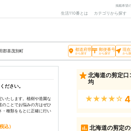
掲載希望
生活110番とは
カテゴリから探す
都道府県
郵便番号
現在
田郡喜茂別町
から探す
から探す
から
北海道の剪定口
均
ください。
4
★★★★★
定いたします。植樹や造園な
庭のことでお悩みの方はぜひ
さ・種類をもとに正確に行い
（税込）
北海道の剪定の