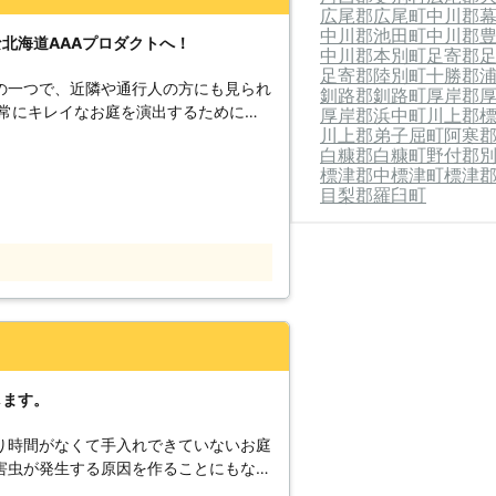
広尾郡広尾町
中川郡
中川郡池田町
中川郡
北海道AAAプロダクトへ！
中川郡本別町
足寄郡
足寄郡陸別町
十勝郡
の一つで、近隣や通行人の方にも見られ
釧路郡釧路町
厚岸郡
、常にキレイなお庭を演出するためにも
厚岸郡浜中町
川上郡
川上郡弟子屈町
阿寒
におこなっておきたいものですよね。
白糠郡白糠町
野付郡
差しが悪くなり害虫発生の原因となった
標津郡中標津町
標津
近隣スペースや道路まで伸びてトラブル
目梨郡羅臼町
しかし、お仕事や家事の両立でお忙しい
も後回しにしてしまいがちかと思いま
道AAAプロダクト」にお任せくださ
ております。 24時間年中無休で営業
った時間帯での急なご依頼にも対応する
頼状況によっては即日での対応も可能で
します。
にはお客様のご要望に沿ったお庭をご提
家庭内の剪定から学校・病院・公的施設
り時間がなくて手入れできていないお庭
持ってお庭の剪定を提供できますのでお
害虫が発生する原因を作ることにもなっ
が必要となるため、技術と経験が豊富な