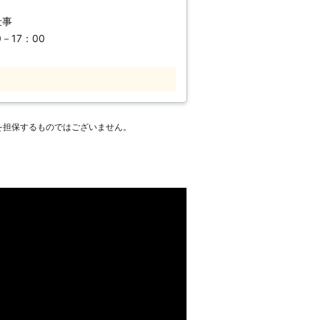
るため、どうしようかとお悩みの方もい
た植木は、見る人の心にも安らぎを与え
仕事
費だけでなく、枝や幹の処分費や出張費
せん。お見積もり時に予想よりも費用が
－17：00
も悪くなるなど、お庭の環境が悪くなり
います。 そのようなとき
など、他の木の成長に支障が出てきま
へ。 弊社は地域最安値を目指し、枝や
事なお庭の景観が悪くなり、居心地も良
無料で対応しております。 どのような
か、明朗会計でお見積もりを提出してお
海道で庭木の剪定業者をお探しなら、弊
を担保するものではございません。