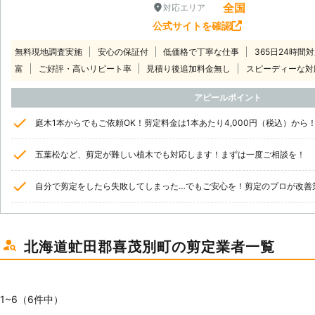
全国
対応エリア
公式サイトを確認
無料現地調査実施
安心の保証付
低価格で丁寧な仕事
365日24時間
富
ご好評・高いリピート率
見積り後追加料金無し
スピーディーな対
アピールポイント
庭木1本からでもご依頼OK！剪定料金は1本あたり4,000円（税込）から
五葉松など、剪定が難しい植木でも対応します！まずは一度ご相談を！
自分で剪定をしたら失敗してしまった…でもご安心を！剪定のプロが改善
北海道虻田郡喜茂別町の剪定業者一覧
1~6（6件中）