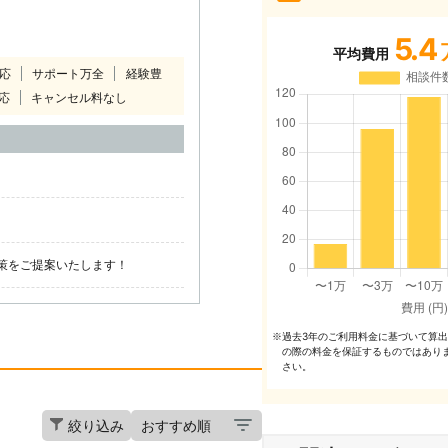
5.4
平均費用
対応
サポート万全
経験豊
応
キャンセル料なし
！
策をご提案いたします！
過去3年のご利⽤料⾦に基づいて算
※
の際の料⾦を保証するものではあり
さい。
絞り込み