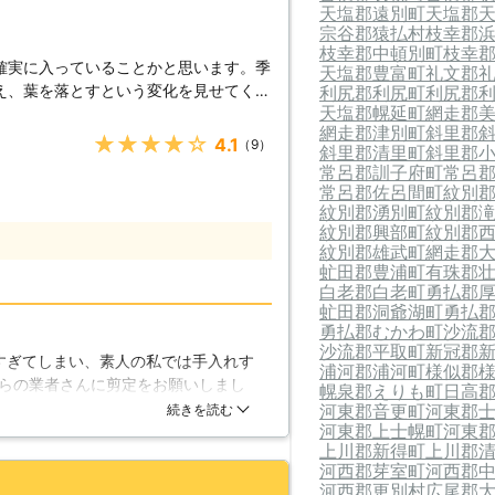
だき、 「剪定対応満足度91%」「コー
天塩郡遠別町
天塩郡
宗谷郡猿払村
枝幸郡
た！ ※弊社受付の満足度調査より こ
枝幸郡中頓別町
枝幸
を提供できるよう、努めさせていただき
確実に入っていることかと思います。季
天塩郡豊富町
礼文郡
願いいたします！
え、葉を落とすという変化を見せてくれ
利尻郡利尻町
利尻郡
天塩郡幌延町
網走郡
じることができる植物です。しかし、た
網走郡津別町
斜里郡
方になります。よく整えられた庭という
★★★★★
4.1
（9）
斜里郡清里町
斜里郡
く、よく管理された庭なのです。庭を整
常呂郡訓子府町
常呂
、庭木の管理につきましては剪定という
常呂郡佐呂間町
紋別
していくものです。庭仕事というとイメ
紋別郡湧別町
紋別郡
うか。しかし、この剪定はただ枝を落と
紋別郡興部町
紋別郡
紋別郡雄武町
網走郡
虻田郡豊浦町
有珠郡
が不自然な形に伸びてしまったり、花が
白老郡白老町
勇払郡
くなってしまいます。ただ枝を適当に落
虻田郡洞爺湖町
勇払
どのように枝が伸び、どういった形の木
勇払郡むかわ町
沙流
いきます。この話を聞いて難しそうだと
沙流郡平取町
新冠郡
すぎてしまい、素人の私では手入れす
林造園土木に剪定作業はおまかせ下さ
浦河郡浦河町
様似郡
らの業者さんに剪定をお願いしまし
幌泉郡えりも町
日高
の庭で仕事を行ってきました。剪定も数
で勉強したのですが、ホームページの
河東郡音更町
河東郡
続きを読む
なしております。ご依頼いただければこ
河東郡上士幌町
河東
理由です。職人さんはホームページで
をより良くしてみせましょう。まずはお
上川郡新得町
上川郡
は到底真似出来ない見事な手入れをし
河西郡芽室町
河西郡
たいと思います。
河西郡更別村
広尾郡