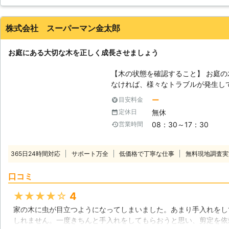
してもらい驚きでした！また、剪定する時期が来たらお願いします
けの問題ではなく、特に害虫は近所
だからこそ株式会社石照園に庭仕事
北海道
札幌市北区
2016年12月12日
株式会社 スーパーマン金太郎
近所のどこにも負けないくらいの庭
お庭にある大切な木を正しく成長させましょう
【木の状態を確認すること】 お庭
なければ、様々なトラブルが発生し
につれ、当然ながら庭木や植木も成
ー
目安料金
た枝が近隣のご家庭に被害を及ぼす
無休
定休日
そうならないためにも、常にお庭の
08：30～17：30
営業時間
【一つの見過ごしで大きな被害に】
ルが起きる原因として、「見過ごし
分では高いところに手が届かないな
365日24時間対応
サポート万全
低価格で丁寧な仕事
無料現地調査実
ない家庭がほとんどです。この状態
過ぎてしまい、次第に脚立が必要に
口コミ
に枝が伸びてしまいます。その枝先
第に近隣住宅へのトラブルとなるこ
★★★★★
4
兼ね、枝ごと敷地外へ落ちてしまいます。 【被害を防ぐことは
家の木に虫が目立つようになってしまいました。あまり手入れをし
も関わります】 このような被害を
しれません。一度きちんと手入れをしてもらおうと思い、剪定を依
す。後々の被害を考えれば早急な手