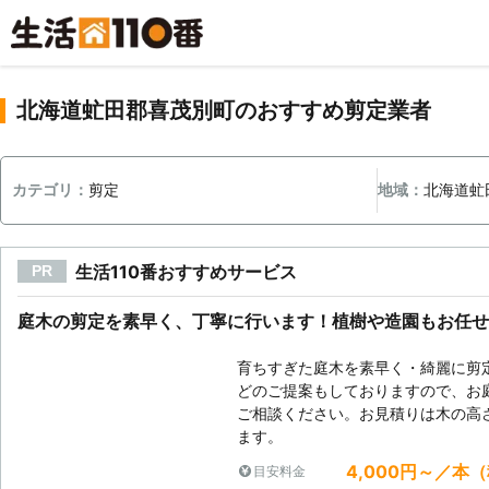
北海道虻田郡喜茂別町のおすすめ剪定業者
カテゴリ：
剪定
地域：
北海道虻
生活110番おすすめサービス
PR
庭木の剪定を素早く、丁寧に行います！植樹や造園もお任せ
育ちすぎた庭木を素早く・綺麗に剪
どのご提案もしておりますので、お
ご相談ください。お見積りは木の高
ます。
4,000円～／本
目安料金