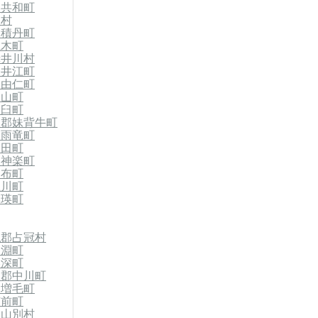
郡共和町
泊村
郡積丹町
仁木町
赤井川村
奈井江町
郡由仁町
栗山町
浦臼町
竜郡妹背牛町
郡雨竜町
沼田町
東神楽町
比布町
上川町
美瑛町
払郡占冠村
剣淵町
美深町
川郡中川町
郡増毛町
苫前町
初山別村