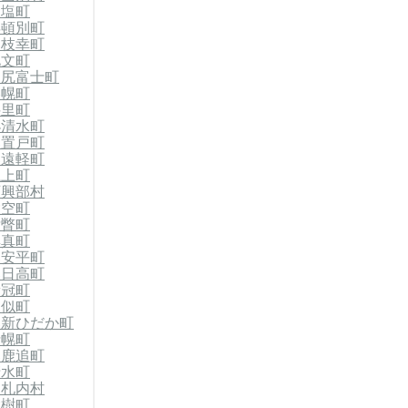
天塩町
浜頓別町
郡枝幸町
礼文町
利尻富士町
美幌町
斜里町
小清水町
郡置戸町
郡遠軽町
滝上町
西興部村
大空町
壮瞥町
厚真町
郡安平町
郡日高町
新冠町
様似町
郡新ひだか町
士幌町
郡鹿追町
清水町
中札内村
大樹町