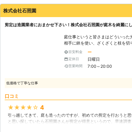
株式会社石照園
剪定は造園業者におまかせ下さい！株式会社石照園が庭木を綺麗に
庭仕事というと皆さまはどういった
相手に鋏を使い、ざくざくと枝を切
す。ドラマなどの作品でも、庭師が
ー
目安料金
いることが多いです。この作業のこ
日曜日
定休日
木の形を整えたり、健康状態を整え
7:00～20:00
営業時間
単なものではありませんが、簡単な
ょう。しかし、意外と難しい作業で
式会社石照園はその剪定を含めた庭
低価格で丁寧な仕事
熟知しております。皆さまの庭にあ
で、どうぞ私たちに剪定作業をご依
口コミ
も受け付けておりますので、こちら
うか。 【庭仕事はおまかせ下さい！】 庭の仕事は外での作業だからか、夏
★★★★★
4
の時期は暑いですし冬の季節は寒い
引っ越してきて、庭も造ったのですが、初めての剪定を行おうと思
す。だからと言って木に手入れをし
と思い探していたら石照園さんが剪定が得意というので、早速調査
健康を害したりします。そうなって
見積もりでは、納得できる金額だったので、剪定してもらったので
びた枝などに害虫が住み着いてしま