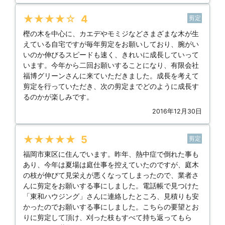
★★★★★
4
剪定
樫の木を中心に、カエデやモミジなどさまざまな木が生
えている自宅ですが毎年剪定をお願いしており、腕がい
いのか伸びるスピードも速く、きれいに成長していって
います。今年から二回お願いすることになり、有限会社
福博グリーンさんに来ていただきました。成長を考えて
剪定を行っていただき、次の剪定までどのように成長す
るのかが楽しみです。
2016年12月30日
★★★★★
5
剪定
福岡市東区に住んでいます。昨年、熱中症で倒れた事も
あり、今年は夏場は庭仕事を控えていたのですが、庭木
の枝が伸びて見栄えが悪くなってしまったので、業者さ
んに剪定をお願いする事にしました。電話帳で見つけた
「東和ハウジング」さんに連絡したところ、見積りも安
かったのでお願いする事にしました。こちらの要望とお
りに剪定して頂け、刈った枝もすべて持ち返ってもら