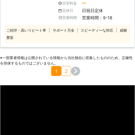
がいない庭は荒れ放題になります。
ー
目安料金
問題は草木や雑草は非常に強いため成
日祝日定休
定休日
長をして荒れてしまい、さらに病原菌
営業時間：9-18
営業時間
や害虫の被害なども出てしまうことで
す。 誰も管理無しに放置をしたガー
ご好評・高いリピート率
サポート万全
スピーディーな対応
経験
デンは時間が長くなるほど原状回復に
豊富
は時間を必要としますし、手を入れて
も時間と手間がかかります。 庭の困
った問題を解決するのが造園のプロで
あり、専門家の弊社に剪定や庭のお悩
※⼀部業者情報は公開されている情報から当社独⾃に収集したもののため、正確性
みは合相談ください。 経験豊富なプ
を担保するものではございません。
ロだからこその技術と専門機材を駆使
1
2
して、お庭をスピーディーに美しく回
復させます。 美しく生まれ変わった
ガーデンで、楽しい素敵な時間が過ご
せるのもプロの仕事ならではです。