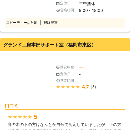
客様から選ばれる理由がございます。
年中無休
定休日
栄養を吸収してしまい本来成長をさせ
●完全自社施工！中間マージンがない
9:00～18:00
営業時間
たい花や果実の成長を阻害してしまう
ため安く対応可能 当店では、完全自
からです。 そのため定期的に剪定と
社施工でサービスを提供しておりま
スピーディーな対応
経験豊富
いう木の形を整える作業を依頼しなく
す。 そのため、外注先に作業を流す
てはいけないのですが、仕事で忙しく
こともなく、最後まで一貫して対応で
している方ですと業者と時間が合わな
きます。 中間マージンが発生しない
いということもあるでしょう。 もし
グランド工房本部サポート室（福岡市東区）
ため、作業を下請けに流している業者
業者選びでお悩みでしたら「ヒロ工務
と比較した際、その分コスト削減が可
店」に作業をおまかせください。お客
能ですので、お任せください。 ●安
様の庭木を責任もって剪定いたしま
心の低価格で作業を対応！ 業者に作
す。 ●年中無休で対応可能！忙しい
ー
目安料金
業を依頼する際、なるべく安い費用で
お客様に合わせて作業日を決めます
-
定休日
対応してほしいかと思います。 その
お客様の中には、お仕事の都合でお休
営業時間
ようなときは、当店にお任せくださ
みの日が決まっていないという人もい
★★★★★
4.7
（3）
い。一般的な剪定作業の相場は以下の
らっしゃると思います。休みが確定し
通りです。 ・低木3,000円前後 ・中
ない状況ですと、作業日を決めること
木6,000円～ ・髙木15,000円～ 当店
は難しいのではないでしょうか。また
口コミ
では、以下の金額で剪定を承っており
せっかく休みが取れても業者がお休み
ます。 ・低木2,500円 ・中木4,500
なんてこともあるでしょう。 弊社は
5
★★★★★
円 ・髙木13,000円 剪定サービスを安
年中無休で営業をしております。予約
心の低価格でお客様に提供することが
庭の木の下の方はなんとか自分で剪定していましたが、上の方
の状況次第にもよりますが、お客様の
できます。剪定作業を少しでも安く対