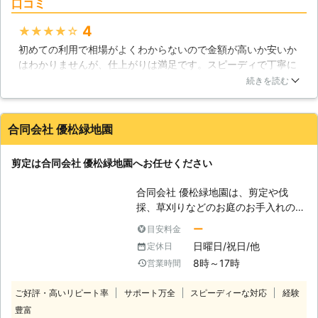
口コミ
する以上に植物の成長や害虫被害を抑
えるという意味でも大切な作業となり
4
★★★★★
ます。 弊社「濱野商会」では、お庭
初めての利用で相場がよくわからないので金額が高いか安いか
作りのスペシャリストです。 お庭の
はわかりませんが、仕上がりは満足です。スピーディで丁寧に
剪定のことで何かありましたら、お気
仕上げてもらい満足しています。また機会があったら利用させ
軽にご相談ください。 【濱野商会が
続きを読む
てもらいます
選ばれる理由】 弊社には、お客様か
ら選ばれる理由がございます。 ●し
福岡県
宗像市
2020年06月16日
っかりとしたヒアリングでお客様の望
合同会社 優松緑地園
むお庭剪定を実現！ お庭の種類は千
差万別ですので、お客様の想像するお
剪定は合同会社 優松緑地園へお任せください
庭に少しでも近づくために弊社ではヒ
アリングを大事にしています。 美観
合同会社 優松緑地園は、剪定や伐
の良いお庭にするためにもどこをどう
採、草刈りなどのお庭のお手入れのプ
剪定してほしいのかをしっかり状況確
ロフェッショナルな会社です。 豊富
ー
目安料金
認をする必要がありますよね。 弊社
な実績と長年の経験により、皆様に満
では、そのようなお客様のご要望やご
日曜日/祝日/他
定休日
足いただける仕上がりを提供していま
希望を形にして実現するために努めて
8時～17時
営業時間
す。 お客様の要望をしっかりとお伺
おります。 一度きりのご依頼ではな
いし、適切なアドバイスをすることが
く、末永くお客様とお付き合いをした
ご好評・高いリピート率
サポート万全
スピーディーな対応
経験
できるのが私たちの強みです。 【剪
いと考えていますので、どのような些
豊富
定】 こんなときは、合同会社 優松緑