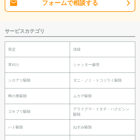
フォーム
で
相談
する
サービスカテゴリ
剪定
伐採
草刈り
シャッター修理
シロアリ駆除
ダニ・ノミ・トコジラミ駆除
蜂の巣駆除
ムカデ駆除
アライグマ・イタチ・ハクビシン
ゴキブリ駆除
駆除
ハト駆除
ねずみ駆除