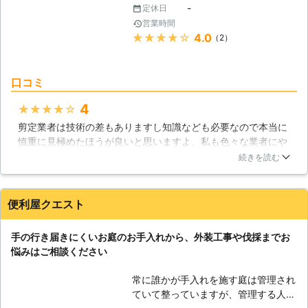
-
定休日
営業時間
★★★★★
4.0
（2）
口コミ
4
★★★★★
剪定業者は技術の差もありますし知識なども必要なので本当に
慎重に見極めたほうが良いと思いますよ、私も色々な業者にや
ってもらって行き着いたのがこちらの業者ですね。高いレベル
続きを読む
での剪定をしてもらえますし知識も豊富なので植物をどうすれ
ばいいのか凄くわかってるなと思いました。費用も良心的だと
思いますね、おすすめの業者です。
便利屋クエスト
福岡県
福岡市東区
2016年12月31日
手の行き届きにくいお庭のお手入れから、外装工事や伐採までお
悩みはご相談ください
常に誰かが手入れを施す庭は管理され
ていて整っていますが、管理する人間