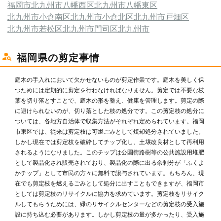
福岡市
北九州市八幡西区
北九州市八幡東区
北九州市小倉南区
北九州市小倉北区
北九州市戸畑区
北九州市若松区
北九州市門司区
北九州市
福岡県の剪定事情
庭木の手入れにおいて欠かせないものが剪定作業です。庭木を美しく保
つためには定期的に剪定を行わなければなりません。剪定では不要な枝
葉を切り落とすことで、庭木の形を整え、健康を管理します。剪定の際
に避けられないのが、切り落とした枝の処分です。この剪定枝の処分に
ついては、各地方自治体で収集方法がそれぞれ定められています。福岡
市東区では、従来は剪定枝は可燃ごみとして焼却処分されていました。
しかし現在では剪定枝を破砕してチップ化し、土壌改良材として再利用
されるようになりました。このチップは公園街路樹等の公共施設用堆肥
として製品化され販売されており、製品化の際に出る余剰分が「ふくよ
かチップ」として市民の方々に無料で譲与されています。もちろん、現
在でも剪定枝を燃えるごみとして処分に出すこともできますが、福岡市
としては剪定枝のリサイクルに協力を求めています。剪定枝をリサイク
ルしてもらうためには、緑のリサイクルセンターなどの剪定枝の受入施
設に持ち込む必要があります。しかし剪定枝の量が多かったり、受入施