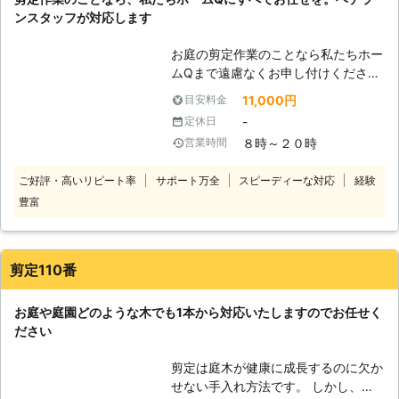
ンスタッフが対応します
お庭の剪定作業のことなら私たちホー
ムQまで遠慮なくお申し付けくださ
い。 弊社に在籍しているスタッフ
11,000円
目安料金
は、みな経験豊富で実績豊富なベテラ
-
定休日
ンスタッフです。 お客様のご要望に
８時～２０時
営業時間
沿った形で施工し、満足のいただける
仕上がりを提供できるよう努めていま
ご好評・高いリピート率
サポート万全
スピーディーな対応
経験
す。 常にお客様目線での作業を心が
豊富
けておりますので、適当な作業は一切
いたしません。安心してお任せくださ
い。 私たちホームQでは、福岡県全域
で対応しています。お客様の生活での
剪定110番
困ったを解決するお手伝いをさせてい
ただいておりますので何かありました
お庭や庭園どのような木でも1本から対応いたしますのでお任せく
ら弊社にお申し付けを。 弊社スタッ
ださい
フがスピーディーに対応いたしますの
で、ご安心ください。
剪定は庭木が健康に成長するのに欠か
せない手入れ方法です。 しかし、自