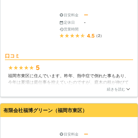
ー
目安料金
-
定休日
営業時間
★★★★★
4.5
（2）
口コミ
5
★★★★★
福岡市東区に住んでいます。昨年、熱中症で倒れた事もあり、
今年は夏場は庭仕事を控えていたのですが、庭木の枝が伸びて
見栄えが悪くなってしまったので、業者さんに剪定をお願いす
続きを読む
る事にしました。電話帳で見つけた「東和ハウジング」さんに
連絡したところ、見積りも安かったのでお願いする事にしまし
た。こちらの要望とおりに剪定して頂け、刈った枝もすべて持
有限会社福博グリーン（福岡市東区）
ち返ってもらえ、とても満足しています。
福岡県
福岡市東区
2016年11月29日
ー
目安料金