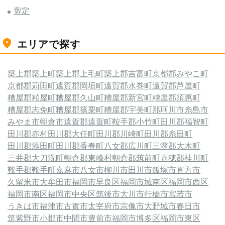
剪定
エリアで探す
築上郡築上町
築上郡上毛町
築上郡吉富町
京都郡みやこ町
京都郡苅田町
遠賀郡岡垣町
遠賀郡水巻町
遠賀郡芦屋町
糟屋郡粕屋町
糟屋郡久山町
糟屋郡新宮町
糟屋郡須惠町
糟屋郡志免町
糟屋郡篠栗町
糟屋郡宇美町
那珂川市
糸島市
みやま市
朝倉市
遠賀郡遠賀町
鞍手郡小竹町
田川郡福智町
田川郡赤村
田川郡大任町
田川郡川崎町
田川郡糸田町
田川郡添田町
田川郡香春町
八女郡広川町
三潴郡大木町
三井郡大刀洗町
朝倉郡東峰村
朝倉郡筑前町
嘉穂郡桂川町
鞍手郡鞍手町
嘉麻市
八女市
柳川市
田川市
飯塚市
直方市
久留米市
大牟田市
福岡市早良区
福岡市城南区
福岡市西区
福岡市南区
福岡市中央区
筑後市
大川市
行橋市
宮若市
うきは市
福津市
古賀市
太宰府市
宗像市
大野城市
春日市
筑紫野市
小郡市
中間市
豊前市
福岡市博多区
福岡市東区