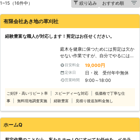
1~15（16件中）
絞り込み
有限会社あき地の草刈社
経験豊富な職人が対応します！剪定はお任せください。
庭木を健康に保つためには剪定は欠か
せない作業ですが、自分でやるには時
間がなかったり、うまくできなかった
19,000円
目安料金
りしますよね。そんなときはプロにお
日・祝 受付年中無休
定休日
任せください。 当店の剪定は木の形
9:00～18:00
営業時間
を整えるのはもちろん、病気や害虫の
被害を防ぐ効果も期待できます。お庭
ご好評・高いリピート率
スピーディーな対応
低価格で丁寧な仕
の木の剪定のほか、アパートやマンシ
事
無料現地調査実施
経験豊富
見積り後追加料金無し
ョン、店舗などの庭木のお手入れにも
対応していますので、剪定業者をお探
しのときはお気軽にお問い合わせくだ
さいませ。
ホームQ
剪定作業のことなら、私たちホームQにすべてお任せを。ベテラ