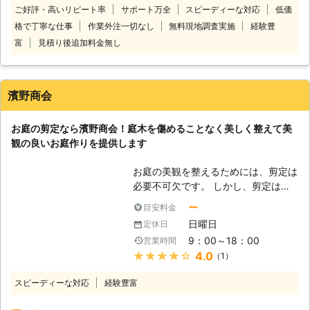
ご好評・高いリピート率
サポート万全
スピーディーな対応
低価
業車やクレーン車など重機が必要な難
手入れしたい ・植樹や造園もお願い
格で丁寧な仕事
作業外注一切なし
無料現地調査実施
経験豊
しい剪定も対応できます。 「道には
したい！ 経験豊富なスタッフがスピ
み出してしまう」「電線近くまで伸び
ーディーに対応させていただきます。
富
見積り後追加料金無し
てしまった」など、ほかで断られてし
【おかげ様で圧倒的満足度獲得！】
まったご依頼もご相談くださいませ。
剪定110番は、お客様から高い評価を
剪定で枝をすっきりさせ、お客様の安
いただき、 「剪定対応満足度91%」
濱野商会
全と快適な暮らしを取り戻します。
「コールセンター満足度97%」を獲得
福岡県で剪定業者をお探しなら当店に
しました！ ※弊社受付の満足度調査よ
お庭の剪定なら濱野商会！庭木を傷めることなく美しく整えて美
まずはご連絡を！相談から承っていま
り これからもお客様に高品質なサー
観の良いお庭作りを提供します
す。
ビスを提供できるよう、努めさせてい
ただきますので、剪定110番をよろし
お庭の美観を整えるためには、剪定は
くお願いいたします！
必要不可欠です。 しかし、剪定はた
だお庭を美しく整える以外にも、風通
ー
目安料金
しや日差しの調整をおこなうのがとも
日曜日
定休日
ても大切な作業でもあります。 風通
9：00～18：00
営業時間
しや日差しが悪いと、植物にうまく光
★★★★★
4.0
（1）
があたらず成長促進を阻害してしまっ
たり、湿気がこもり害虫が活発化して
スピーディーな対応
経験豊富
しまうなんてこともあります。 その
ため、剪定はただお庭の見た目を良く