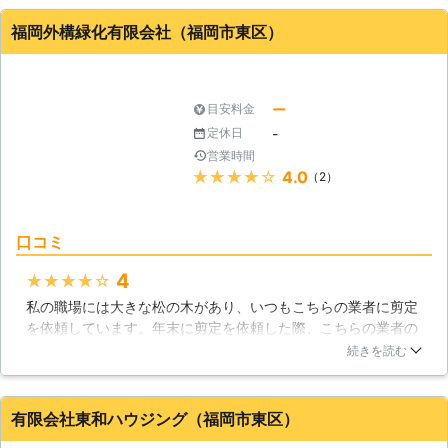
しました。次の日の朝、2人の業者が脚立を使って伐採を開始
いいネ」と高評価をいただけるかもし
しました。どちらも枝の切り方が見事だったので、経験豊富だ
れません。ぜひ「ヒロ工務店」に庭木
福岡外構緑化有限会社（福岡市東区）
なと思いました。
の剪定をおまかせください。
福岡県
福岡市東区
2016年12月31日
ー
目安料金
-
定休日
営業時間
★★★★★
4.0
（2）
口コミ
4
★★★★★
私の職場には大きな松の木があり、いつもこちらの業者に剪定
を依頼しています。年末に剪定を依頼した際、こちらの業者の
サービスマンからお歳暮を頂きました。年末の忙しい時期に依
続きを読む
頼しただけでも悪いと感じているのに、お歳暮までもらうらと
は考えていませんでした。今後もこちらの業者に剪定を依頼し
ようと考えています。
有限会社東和ハウジング（福岡市東区）
福岡県
福岡市東区
2016年11月25日