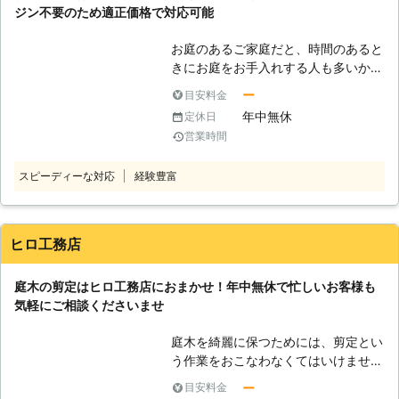
ジン不要のため適正価格で対応可能
スまでご相談ください！ 【剪定と
は？】 剪定は庭木の枝葉を対象の木
お庭のあるご家庭だと、時間のあると
の性質に合わせて的確に切り落とし、
きにお庭をお手入れする人も多いかと
見た目を整えます。 しかしその効果
思います。 しかし、お客様の中には
は美しさを保つだけにとどまりませ
ー
目安料金
お仕事や子育ての影響でお庭のお手入
ん。枝葉が伸び放題となってしまった
年中無休
定休日
れに割く時間がないという方もいるで
木は風通しが悪くなってしまうため、
営業時間
しょう。 当店ではそんなお忙しいお
病気に弱くなってしまいます。 ま
客様の代わりに、庭木の剪定作業を代
た、虫にとっても住み心地がよい環境
スピーディーな対応
経験豊富
行しております。 「剪定をおこない
となるため、スズメバチなどの害虫が
たいけど、時間がなくて困っている」
巣を作ってしまうこともあります。
「いつも利用している剪定業者が廃業
そのため定期的な剪定が、お庭全体の
してしまった」 このようなときは、
ヒロ工務店
健康状態を良くし、過ごしやすくする
岡崎雄亮が経営している当店にお任せ
ために大切になってきます。 私たち
ください。 当店は、剪定のプロフェ
スカイメンテナンスでは、お庭の剪定
庭木の剪定はヒロ工務店におまかせ！年中無休で忙しいお客様も
ッショナルで、5ｍ以上の高さの木や
作業にもしっかりと対応いたしますの
気軽にご相談くださいませ
生垣の高さが2ｍを超えてしまってい
で、何かありましたら、お任せくださ
る場合でも対応することができます。
い。
庭木を綺麗に保つためには、剪定とい
庭木の背丈調整のことなら、お気軽に
う作業をおこなわなくてはいけませ
ご相談くださいませ。 【岡崎雄亮が
ん。庭木は時間が経つと枝が伸びてき
経営する当店の特徴】 当店には、お
ー
目安料金
て形を崩してしまったり、不要な枝が