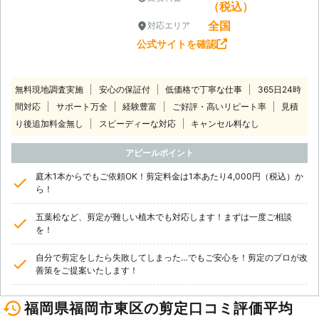
（税込）
全国
対応エリア
公式サイトを確認
無料現地調査実施
安心の保証付
低価格で丁寧な仕事
365日24時
間対応
サポート万全
経験豊富
ご好評・高いリピート率
見積
り後追加料金無し
スピーディーな対応
キャンセル料なし
アピールポイント
庭木1本からでもご依頼OK！剪定料金は1本あたり4,000円（税込）か
ら！
五葉松など、剪定が難しい植木でも対応します！まずは一度ご相談
を！
自分で剪定をしたら失敗してしまった…でもご安心を！剪定のプロが改
善策をご提案いたします！
福岡県福岡市東区の剪定口コミ評価平均