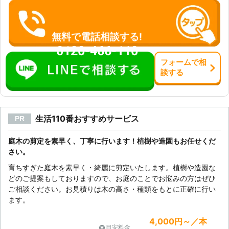
無料で電話相談する!
0120-466-110
フォーム
で
相
談
する
生活110番おすすめサービス
PR
庭木の剪定を素早く、丁寧に行います！植樹や造園もお任せくだ
さい。
育ちすぎた庭木を素早く・綺麗に剪定いたします。植樹や造園な
どのご提案もしておりますので、お庭のことでお悩みの方はぜひ
ご相談ください。お見積りは木の高さ・種類をもとに正確に行い
ます。
4,000円～／本
目安料金