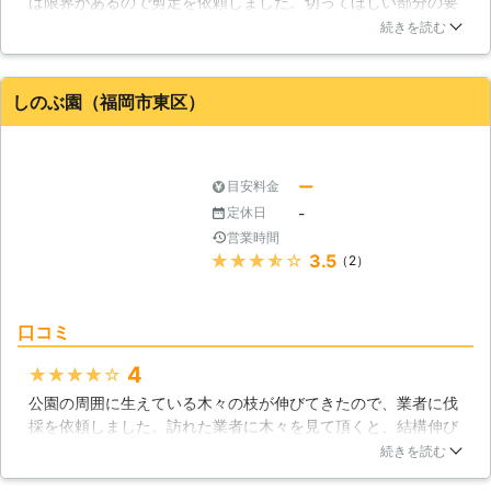
は限界があるので剪定を依頼しました。切ってほしい部分の要
ご予定にできるかぎりに合わせて作業
応してほしいといった際は、当店まで
望にしっかりと応えてくださって、ありがたかったです。作業
続きを読む
日を決定いたしますので、ぜひ弊社を
ご相談ください。 ●年中無休営業！
員の方は無駄な動きが一切なくて、さすがプロだと思いまし
ご利用くださいませ。 ●アフターフ
土日や祝日もお任せください 「平日
た。木の見栄えがグッと良くなり大満足です。これからは定期
ォローもオッケー！作業後もお客様に
は仕事や子育てで忙しいから、日曜日
的に剪定をお願いします。
しのぶ園（福岡市東区）
寄り添います お客様の中には木の剪
にお願いしたい」 「祝日に対応して
福岡県
福岡市東区
2016年11月18日
定の作業後に「ここの木の形をもう少
ほしいけど、いつも利用している植木
し整えてほしいなぁ」という希望が出
屋は定休日だった」 このようなとき
てくる方もいらっしゃると思います。
は、お気軽に当店までご相談くださ
ー
目安料金
確かに作業当日には気付けなかったこ
い。 年中無休で営業しているからこ
-
定休日
とも、後日になると気付くことがある
そ、お客様の都合の良い日程調整が可
営業時間
かもしれません。 弊社ではこういっ
能です。 当店は熊本県を中心に沖縄
★★★★★
3.5
（2）
たお客様の要望に応えるべく、アフタ
を除く九州エリアで対応しておりま
ーフォローの対応をおこなっていま
す。 お庭の剪定作業で何かありまし
す。剪定の仕上がりにご不満がありま
たら、お気軽にご相談ください。
口コミ
したら、ぜひ一度ご相談を頂けたらと
思います。 ●終わりに 剪定をするこ
4
★★★★★
とでお客様の庭木は綺麗な形に生まれ
公園の周囲に生えている木々の枝が伸びてきたので、業者に伐
変わります。やはりお庭のシンボルで
採を依頼しました。訪れた業者に木々を見て頂くと、結構伸び
ある庭木は綺麗な形に保ちたいですよ
てきたので今切るくらいが丁度いいですねと言ったので頷きま
ね。また近隣の方からも庭木を綺麗に
続きを読む
した。見積り内容にも承諾したので、明日1日の作業をお願い
していると「おっ手入れがされてる！