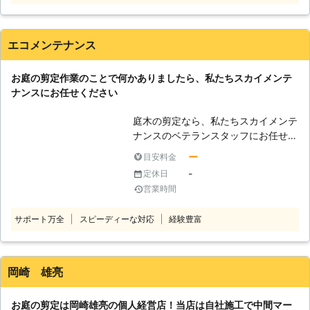
細なことでもお気軽にご相談くださ
地園へお任せください。 ・観賞用の
い。 ●小倉南区を拠点に北九州市に
庭木が伸びすぎたので、キレイに形を
密着対応！ 弊社は北九州市を中心に
整えたいとき。 ・今まで剪定を自分
エコメンテナンス
福岡県内で剪定に関してお悩みのお客
でしていたが、高齢により業者に依頼
様に対応しております。 地域密着の
したいとき。 ・庭木が大きくなりす
体制で対応していますので、素早い対
お庭の剪定作業のことで何かありましたら、私たちスカイメンテ
ぎて、日が差さなくなって困っている
応が可能です。 特に北九州市はお客
ナンスにお任せください
とき。 ・庭木が大きく育ちすぎて敷
様からのご依頼で何度も走り回ったエ
地から出そうなので、なんとかしたい
リアです。 そのため、抜け道や近道
庭木の剪定なら、私たちスカイメンテ
とき。 合同会社 優松緑地園では、お
などの交通事情にも明るく、お客様の
ナンスのベテランスタッフにお任せく
客様とのつながりを大切にする会社で
もとに迅速にお伺いすることができま
ださい。 豊富な経験と数多くの実績
す。 作業終了後からお客様とのお付
ー
目安料金
す。 急ぎで対応してほしいといった
を兼ね備えた熟練のプロが、正しい知
き合いがスタートします。 長く愛さ
-
定休日
お客様も、安心してご利用いただけま
識、今まで培ってきた技術をもとに作
れる会社としてこれからも、日々お客
営業時間
すので、お任せください。 庭木の剪
業いたします。 もちろん、お客様の
様のために活動しています。 お庭の
定作業でお困りの際は、弊社「濱野商
ご要望やご希望に沿った形で対応し、
ことで困ったことがあれば、なんでも
会」にご相談を。 お客様が思い描く
サポート万全
スピーディーな対応
経験豊富
お客様の満足いただける仕上がりを提
ご相談ください。
お庭作りのお手伝いをさせていただき
供できるよう努めます。 弊社では、
ます。
常にお客様目線での作業を心がけ、親
切丁寧に対応します。 そのため、適
岡崎 雄亮
当な作業は一切いたしません。 お庭
の剪定作業のことで何かありました
お庭の剪定は岡崎雄亮の個人経営店！当店は自社施工で中間マー
ら、お気軽に私たちスカイメンテナン