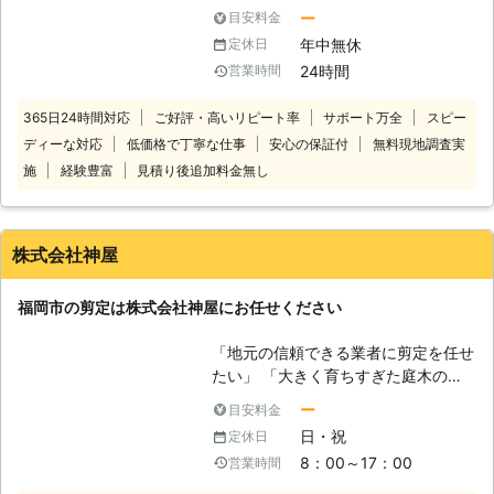
分ではうまく剪定できず不格好になっ
ー
目安料金
てしまったという方もいるのではない
年中無休
定休日
でしょうか？ 思ったように剪定でき
24時間
営業時間
ず、不満な結果になってしまうのであ
れば、プロの業者に依頼してキレイな
365日24時間対応
ご好評・高いリピート率
サポート万全
スピー
庭木にしてもらいませんか？ プロに
ディーな対応
低価格で丁寧な仕事
安心の保証付
無料現地調査実
頼めば見た目だけでなく、今後の生長
に合わせた正しい剪定をしてくれま
施
経験豊富
見積り後追加料金無し
す。 剪定110番では、年間10,000件
以上のお庭に関するご依頼に対応して
きました。 ※弊社運営サイト全体の年
株式会社神屋
間受付件数 対応するのは経験豊富で
実績豊富なお庭のスペシャリスト！
福岡市の剪定は株式会社神屋にお任せください
迅速・丁寧な態度はもちろん、お客様
のご要望に沿った形で作業に取り掛か
「地元の信頼できる業者に剪定を任せ
らせてもらいますので、安心してお任
たい」 「大きく育ちすぎた庭木のサ
せください。 日本全国の多くの加盟
イズを小さくしてほしい」 「高所作
店と提携しておりますので、迅速に対
ー
目安料金
業車を使って高木の剪定を依頼した
応することが可能です。 このような
日・祝
定休日
い」 このようなとき、株式会社神屋
時はお任せください ・電線に樹木の
8：00～17：00
営業時間
に剪定をお任せください。 普段の庭
枝が引っ掛かりそうで悩んでいる ・
木の手入れはもちろんのこと、高所作
来客に備えて、お庭を素早く綺麗にお