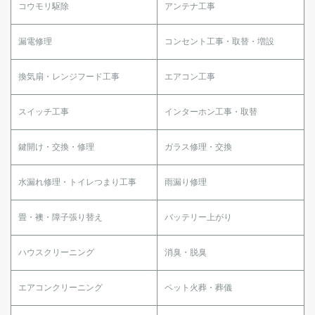
コウモリ駆除
アンテナ工事
漏電修理
コンセント工事・取替・増設
換気扇・レンジフード工事
エアコン工事
スイッチ工事
インターホン工事・取替
鍵開け・交換・修理
ガラス修理・交換
水漏れ修理・トイレつまり工事
雨漏り修理
畳・襖・障子張り替え
バッテリー上がり
ハウスクリーニング
消臭・脱臭
エアコンクリーニング
ペット火葬・葬儀