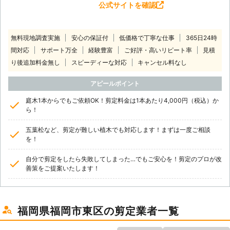
公式サイトを確認
無料現地調査実施
安心の保証付
低価格で丁寧な仕事
365日24時
間対応
サポート万全
経験豊富
ご好評・高いリピート率
見積
り後追加料金無し
スピーディーな対応
キャンセル料なし
アピールポイント
庭木1本からでもご依頼OK！剪定料金は1本あたり4,000円（税込）か
ら！
五葉松など、剪定が難しい植木でも対応します！まずは一度ご相談
を！
自分で剪定をしたら失敗してしまった…でもご安心を！剪定のプロが改
善策をご提案いたします！
福岡県福岡市東区の剪定業者一覧