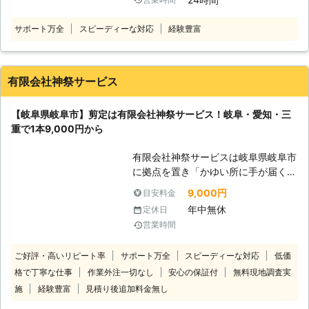
県・三重県・滋賀県のお客様からの剪
葉を散らすことのない常緑広葉樹。
定のご依頼を承っております。 剪定
これら木の種類によっては剪定をおこ
サポート万全
スピーディーな対応
経験豊富
作業につきましては、高い技術や知識
なう時期や剪定の仕方も変わってきま
を有したスタッフがスピーディーに対
す。 弊社では、プロならではの知識
応いたします。 庭木の見た目を美し
でこれらの木の性質を見極め、効率よ
く保ちながら、庭木に見合った適切な
く剪定をおこなうことが可能です。
有限会社神祭サービス
剪定方法で剪定をおこなえるよう心が
ご希望でしたら、庭木の剪定時期に関
けています。 また、お客様が気軽に
するアドバイスなどもいたしますの
【岐阜県岐阜市】剪定は有限会社神祭サービス！岐阜・愛知・三
ご依頼しやすくなるよう、リーズナブ
で、お庭の剪定で何かありましたら、
重で1本9,000円から
ルな価格でご対応いたしております。
お気軽に弊社までご相談ください。
剪定以外にも伐採やハチ駆除も承って
●しっかりとしたヒアリングでご希望
有限会社神祭サービスは岐阜県岐阜市
おりますので、「剪定するついでに伐
のお庭を提供！ お庭は近隣の方や通
に拠点を置き「かゆい所に手が届く」
採もお願いしたい」「庭にハチの巣が
行人の目に触れる場所ですので、常に
気のきいた作業をしています。 「庭
あるから剪定する機会にハチ駆除も
9,000円
目安料金
キレイにしておきたい箇所ですよね。
木が大きく育ちすぎて自分で対処でき
お願いしたい」ともしお考えの際はそ
年中無休
定休日
そのため、どこをどう剪定したいの
ない」 「忙しく、剪定する時間をと
ちらもご利用ください。
か、お客様が思い描くお庭の形がある
営業時間
れなくて……」 このように剪定業者を
かと思います。 弊社では、そのよう
お探しのときには、当店にご依頼くだ
なお客様が思い描いているお庭に少し
ご好評・高いリピート率
サポート万全
スピーディーな対応
低価
さい。 【剪定1本9,000円（税込）か
でも近づけるよう、打ち合わせ時のヒ
格で丁寧な仕事
作業外注一切なし
安心の保証付
無料現地調査実
ら対応】 庭木の剪定は1本9,000円か
アリングには力を入れております。
ら承っています。「剪定って高いイメ
施
経験豊富
見積り後追加料金無し
今までのお客様からのご依頼で培って
ージがある」「料金の予想がつかなく