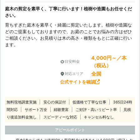
庭木の剪定を素早く、丁寧に行います！植樹や造園もお任せくだ
さい。
育ちすぎた庭木を素早く・綺麗に剪定いたします。植樹や造園な
どのご提案もしておりますので、お庭のことでお悩みの方はぜひ
ご相談ください。お見積りは木の高さ・種類をもとに正確に行い
ます。
4,000円～／本
目安料金
（税込）
全国
対応エリア
公式サイトを確認
無料現地調査実施
安心の保証付
低価格で丁寧な仕事
365日24時
間対応
サポート万全
経験豊富
ご好評・高いリピート率
見積
り後追加料金無し
スピーディーな対応
キャンセル料なし
アピールポイント