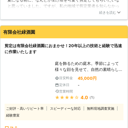
に行う剪定は基本剪定と呼ばれ、木々
と思っていました。ですが、私の地域で剪定業者を知らなかっ
の生育や骨格を形成するために行われ
たので生活110番で調べました。調べていると、私の地域にも
ます。古い枝や弱い枝を切ったり、枝
続きを読む
対応していて、剪定してくれる加藤造園さんをみつけました。
分かれを切ったりすることで、夏の生
実際に来てもらい、生け垣の剪定をしてもらいましたが、可愛
育が活発になる季節に備えるのです。
らしく剪定してもらって満足でした！
夏や秋に行われる剪定は弱剪定と言わ
有限会社緑酒園
れ、病害虫への対策や果実が多く実る
愛知県
岡崎市
2016年12月28日
ように実施されます。季節にあった剪
剪定は有限会社緑酒園におまかせ！20年以上の技術と経験で迅速
定について、弊社にご相談下さい。
に作業いたします
【庭木の剪定】 庭木の剪定は見た目
を整えるだけではなく、樹木を健康に
庭を飾るための庭木。季節によって
生育させるために重要な役割を持って
様々な顔を見せて、自然の素晴らしさ
います。病害虫を防ぎ、木々に降り注
を教えてくれる大切な存在です。しか
45,000円
目安料金
ぐ日光の量を調整することができま
し庭木は生き物です。時間が経てば成
す。樹木への負担を軽減し、新芽が発
-
定休日
長していって、枝が伸びてきます。
育するのを促す効果があります。剪定
営業時間
枝が伸びすぎた庭木は毛の量が多い髪
は樹木の形を整え、不要な枝を取り除
★★★★★
4.0
（1）
形のように、無造作な印象を与えてし
く作業を行います。風通しや太陽光の
まいます。もし伸びすぎた庭木を整え
ご好評・高いリピート率
スピーディーな対応
妨げになる枝や樹勢を衰えさせる枝を
無料現地調査実施
たいというお客様は「有限会社緑酒
切ってゆきます。お庭の剪定について
経験豊富
園」に庭木の剪定をおまかせくださ
何でも弊社にご質問下さい。
い。お客様の庭木をキレイな形に仕上
口コミ