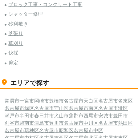
ブロック工事・コンクリート工事
シャッター修理
砂利敷き
芝張り
草刈り
伐採
剪定
エリアで探す
常滑市
一宮市
岡崎市
豊橋市
名古屋市天白区
名古屋市名東区
名古屋市緑区
名古屋市守山区
名古屋市南区
名古屋市港区
瀬戸市
半田市
春日井市
犬山市
蒲郡市
西尾市
安城市
豊田市
刈谷市
碧南市
津島市
豊川市
名古屋市中川区
名古屋市熱田区
名古屋市瑞穂区
名古屋市昭和区
名古屋市中区
名古屋市中村区
名古屋市西区
名古屋市北区
名古屋市東区