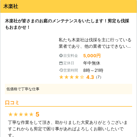
木の剪定は成長にも関わることをご存
害虫を寄せつけてしまったりするおそ
木の病気や害虫の予防にもなる事をご
木楽社
知でしょうか。不要な枝は木の養分を
れがあります。 植物が美しく健康な
存知でしょうか。病気や害虫は枝が密
吸収してしまうので、本来成長をさせ
状態を保つためには、適切な時期に適
集して風当たりが悪く、ジメジメと湿
たい花や果実の成長を阻害してしまう
木楽社が皆さまのお庭のメンテナンスをいたします！剪定も伐採
切な剪定が必要です。 ご自身でお手
度の高い状態を好みます。病害虫の被
のです。庭木と長く付き合うためにも
もおまかせ！
入れが大変な庭木や植物を、プロの技
害を防ぐためには、正しく枝を剪定す
「植木久松」に剪定をご依頼いただけ
術で美しく丁寧に剪定いたします。心
ることが大切です。さらに消毒作業を
たらと思います。
私たち木楽社は伐採を主に行っている
を込めて、できるだけお客様のニーズ
おこなうと、病害虫をより効果的に防
業者であり、他の業者ではできないご
にお応えできるように誠心誠意頑張ら
ぐことができますよ。 当店では剪定
神木や車が入れない場所の伐採を行う
せていただきます。 「仕事が忙しく
5,000円
目安料金
のほかに、木の消毒作業も承っていま
ことで知られております。もちろん一
て、なかなか昼間は対応できない」
す。病害虫は私たちにも被害を与える
年中無休
定休日
般的な伐採も行っており、そちらも好
「他の業者に断られてしまったけどな
ことがありますので、あらかじめ予防
8時～21時
営業時間
評を得ております。こうした木に関わ
んとかしてほしい」「たくさん庭木が
しておきたいですよね。木と私たちの
★★★★★
4.3
（7）
る作業をやっているため、伐採以外の
あるので費用の相談をほしい」など、
健康を守るための剪定は、当店にご相
作業も取り扱うようになりました。そ
弊社ならお客様のご要望に前向きに全
談を。 大きく育ちすぎた植木の剪定
低価格で丁寧な仕事
れが剪定です。木の調子を見て、枝を
力でお応えします。 剪定に来てくれ
を自分でおこなうのは大変です。合同
切り落とす作業のことで、こちらも伐
たついでに○○してほしい、など、お
会社FREE STYLEでは剪定工事を承っ
口コミ
採と変わらずに人気の作業となってい
客様に優しくをモットーにまとめてお
ていますので、お気軽にお問合せくだ
ます。最近木の枝が伸びすぎている、
困りごとを解決いたします。まずは、
5
★★★★★
さい。
影ができていて庭の印象が暗くなるな
なんでもご相談ください！
丁寧な作業をして頂き、助かりました大変ありがとうございま
どの問題がありましたら、ぜひ木楽社
すこれからも剪定で困り事があればよろしくお願いしたいで
にお問い合わせ下さい。すぐに対応
す。
し、剪定をさせていただきます。