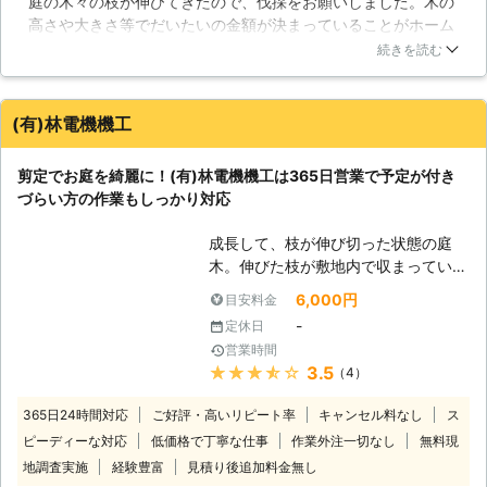
庭の木々の枝が伸びてきたので、伐採をお願いしました。木の
られたのなら、私たち相松造園にご依
高さや大きさ等でだいたいの金額が決まっていることがホーム
頼下さい。皆さまの家の庭を管理し、
ーページで分かりましたので、安心して電話をすることができ
良いものにしてみせましょう。最良の
続きを読む
ました。最初の電話で見積もりもしていただき、電話から短期
庭で最良の暮らしを提供いたしますの
間のうちに伐採をしてもらえることになりました。実際の伐採
で、まずはお問い合わせをお願いいた
も迅速・丁寧に行っていただき、大変満足しております。技術
します。 【手を入れないと悪くなる
(有)林電機機工
も素晴らしく、こちらへお願いしてよかったと主人と話をする
庭】 空き家の庭を思い浮かべると雑
ことでした。ありがとうございました。
草だらけであり、木は枝が伸びすぎて
剪定でお庭を綺麗に！(有)林電機機工は365日営業で予定が付き
雰囲気が悪くなっているかと思いま
三重県
四日市市
2016年12月24日
づらい方の作業もしっかり対応
す。これが良くない庭です。自然のま
まにした結果、悪くなってしまったの
成長して、枝が伸び切った状態の庭
です。こうならないように私たちは剪
木。伸びた枝が敷地内で収まっている
定などの作業を請け負っております。
のであれば良いのですが、近隣のお庭
6,000円
目安料金
【悪い庭は周りにも被害を！】 例え
に及んでいると苦情の原因に繋がるか
ば枝が伸びすぎてしまうと隣の家の敷
-
定休日
もしれません。また枝が整理されてい
地にまで届いてしまうことがありま
営業時間
ない庭木は見た目もよろしくなく、無
す。雑草が伸びてしまうと害虫の住処
★★★★★
3.5
（4）
造作な印象を与えてしまいます。 も
になってしまうのです。どちらも近所
し枝の伸びすぎでお困りでしたら
365日24時間対応
ご好評・高いリピート率
にとっては迷惑なことかと思います。
キャンセル料なし
ス
「(有)林電機機工」に木の形を整え
そのために剪定や伐採を木に行い、そ
ピーディーな対応
低価格で丁寧な仕事
作業外注一切なし
無料現
る、剪定をおまかせしませんか。剪定
して雑草の処理を行うのです。どちら
地調査実施
経験豊富
見積り後追加料金無し
は大変技術の要る作業で、素人の方が
も相松造園はやっておりますので、ど