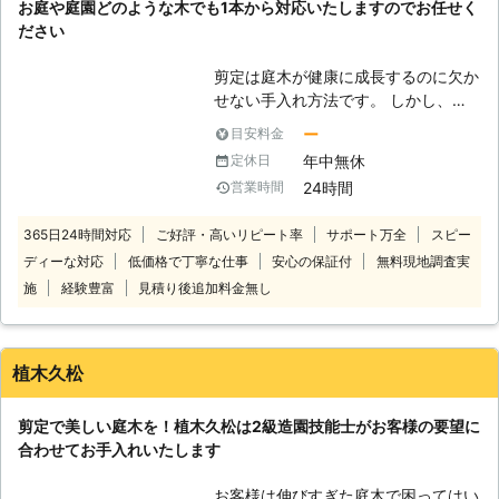
お庭や庭園どのような木でも1本から対応いたしますのでお任せく
応させていただきます。 【ALL WAY
ださい
WORK'Sについて】 私たち「ALL
WAY WORK'S」は、24時間即日対応
剪定は庭木が健康に成長するのに欠か
可能です。 経験豊富で実績豊富なベ
せない手入れ方法です。 しかし、自
テランスタッフが、お客様の「困っ
分ではうまく剪定できず不格好になっ
ー
目安料金
た」を解決し満足のいただける仕上が
てしまったという方もいるのではない
りを提供！ またアフターフォローも
年中無休
定休日
でしょうか？ 思ったように剪定でき
万全です。 便利屋作業に対応してお
24時間
営業時間
ず、不満な結果になってしまうのであ
りますので、生活に関することで何か
れば、プロの業者に依頼してキレイな
ありましたら、お気軽にご連絡くださ
365日24時間対応
ご好評・高いリピート率
サポート万全
スピー
庭木にしてもらいませんか？ プロに
い。
ディーな対応
低価格で丁寧な仕事
安心の保証付
無料現地調査実
頼めば見た目だけでなく、今後の生長
に合わせた正しい剪定をしてくれま
施
経験豊富
見積り後追加料金無し
す。 剪定110番では、年間10,000件
以上のお庭に関するご依頼に対応して
きました。 ※弊社運営サイト全体の年
植木久松
間受付件数 対応するのは経験豊富で
実績豊富なお庭のスペシャリスト！
剪定で美しい庭木を！植木久松は2級造園技能士がお客様の要望に
迅速・丁寧な態度はもちろん、お客様
合わせてお手入れいたします
のご要望に沿った形で作業に取り掛か
らせてもらいますので、安心してお任
お客様は伸びすぎた庭木で困ってはい
せください。 日本全国の多くの加盟