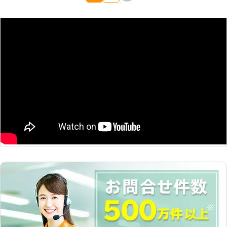
仕事や用事があって立ち合いが出来な
いという場合にも対応できますよ。小
型店ならではの柔軟さでお客様に寄り
添います。 【実際の施工実績（一
例）】 ●愛知県岩倉市 依頼内容：1階
の屋根位の高さの木を剪定 本数：10
本以上 枝の処分：希望 料金：84,700
円 ※税込価格です。 ※依頼内容によっ
て料金は変動します。