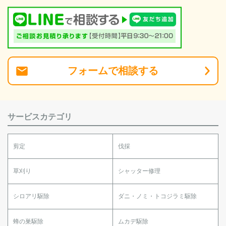
フォーム
で
相談
する
サービスカテゴリ
剪定
伐採
草刈り
シャッター修理
シロアリ駆除
ダニ・ノミ・トコジラミ駆除
蜂の巣駆除
ムカデ駆除