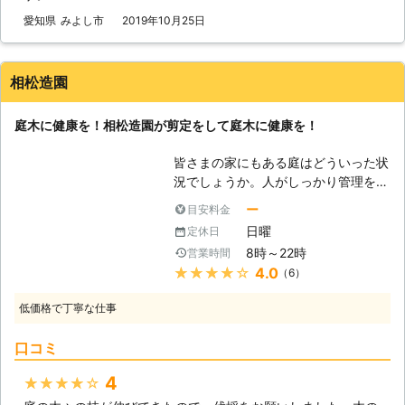
【剪定の利点】 もし木の枝をそのま
愛知県
みよし市
2019年10月25日
ま伸ばしてしまったら影が伸びてしま
いますし、風通しも悪くなってしまい
ます。そうなると実は木にとっても良
相松造園
くないことが起こるのです。日陰を作
ってしまうと他の枝や植物に光が当た
庭木に健康を！相松造園が剪定をして庭木に健康を！
りませんし、風通しが悪くなるとその
環境を好む害虫が発生してしまいま
皆さまの家にもある庭はどういった状
す。どちらも木の健康に悪いために排
況でしょうか。人がしっかり管理をし
除しないといけないことです。剪定と
ている庭はとても整備されており、見
はこうした木の問題を防ぐためのもの
ー
目安料金
た目も機能も素晴らしいものです。反
であり、大切な健康管理なのです。だ
日曜
定休日
対に全く手を入れていない庭は雑草な
からこそ確かな技術を持つ業者に任せ
8時～22時
営業時間
ども多く、綺麗とも素晴らしいとも言
ないといけません。木楽社は十分その
★★★★★
4.0
（6）
えなくなっています。庭にあるものは
技術があるので、信頼してご依頼いた
自然のものですが、庭は人の手で作っ
だければ木の健康を良くいたします。
低価格で丁寧な仕事
てこそ最良のものになるのです。その
ために庭は定期的に手を入れてあげな
口コミ
いと、庭そのものが悪くなっていきま
す。しかし、庭の作業とは大変な面が
4
★★★★★
多いです。もし庭仕事が大変だと感じ