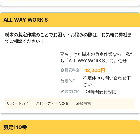
景観の良いお庭になるよう、不要な枝
できずにお客様を必要以上に待たせて
葉をなくし、風通しよくすっきりとし
しまうかもしれません。 弊社の職人
た庭木に剪定します！ 便利屋とし
は20年以上の経験をもっていて、作
ALL WAY WORK’S
て、お客様のご要望にも柔軟に対応で
業に慣れております。手際の良い作業
きるので、お困りごとやお悩みごとは
で迅速に剪定を進めさせていただきま
樹木の剪定作業のことでお困り・お悩みの際は、お気軽に弊社ま
気軽にご相談ください。丁寧・親切な
すので、ご信頼を頂けたら幸いです。
でご相談ください！
対応で解決に導きます！
●終わりに 庭木は定期的に剪定をし
てあげることで、健康な状態を保つこ
育ちすぎた樹木の剪定作業なら、私た
とができます。せっかく植えた庭木は
ち「ALL WAY WORK'S」にお任せく
長く付き合ってあげたいですよね。
ださい。 弊社に在籍しているのは、
12,000円
目安料金
「有限会社緑酒園」はそんなお客様と
豊富な経験と実績、正しい知識を所有
不定休 ※お問い合わせ下
庭木のお付き合いに、剪定という形で
した熟練のプロです。 お客様の満足
定休日
さい
お手伝いいたします。
いただける仕上がりを提供できるよ
24時間受付対応
営業時間
う、今まで培ってきた技術をもとに
日々努めております。 剪定をご希望
サポート万全
スピーディーな対応
経験豊富
の際は、遠慮なくお申し付けくださ
い。 【お庭のことならお任せくださ
い！】 樹木の剪定作業以外にも、お
庭関連のことならお任せください！
剪定110番
お客様のご要望やご希望に沿った形で
の作業を心がけ、親切丁寧な態度で対