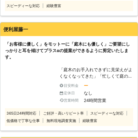
依頼ください。当店は剪定など庭仕事
しております。この資格を取得するに
スピーディーな対応
経験豊富
も承る便利屋です。剪定は木の健康、
は、造園に関する技術と知識が必要で
それから私たちの健康にも欠かせない
す。そのためお客様の庭木を綺麗に仕
作業となります。剪定業者をお探しの
上げるノウハウは熟知しておりますの
ときには当店にお任せください。 ●
便利屋藤一
で、ぜひ弊社を安心してご利用くださ
プロならではの専門技術で美観が整っ
いませ。 ●600箇所の作業実績！人
た庭木に仕上げます！ 剪定は枝を切
柄に関してはおまかせください お客
「お客様に優しく」をモットーに「庭木にも優しく」ご要望にし
るだけではありません。いつでも目に
様はお庭の職人に関してこういった印
っかりと耳を傾けてプラスαの提案ができるように剪定いたしま
入る場所だからこそ見た目にこだわっ
象をお持ちではないでしょうか。
す。
て剪定すると、その庭木を見るたびに
「無愛想で怖い」 「黙々と作業して
すがすがしい気持ちになりますよ。剪
いて声をかけづらいかもしれない」
「庭木のお手入れできずに見栄えがよ
定の意味としては美観を整えるのみで
確かにいくら腕が良くても、こういっ
くなくなってきた」「忙しくて庭の手
はなく、元気のない枝や生長の妨げに
た職人ですとお客様は不満を感じてし
入れをする時間をなかなか時間が取れ
なる枝を取り除くことで、栄養を効率
ー
目安料金
まうのではないでしょうか。 弊社は
ない」とお困りではありませんか。
よくいき渡らせて木全体を元気にする
なし
定休日
600箇所の作業実績を持っている業者
便利屋藤一は、お忙しいお客様に代わ
メリットがあります。 これからも庭
です。これだけ多くのお仕事をご依頼
24時間営業
営業時間
ってプロの技術で庭木をすっきりとき
木を楽しむためにも、剪定によって内
いただけたということは、ひとつひと
れいに剪定いたします。 せっかくお
側から美観を整えましょう。そのとき
つのお客様に誠意を持って対応をして
365日24時間対応
ご好評・高いリピート率
スピーディーな対応
庭にすてきな庭木があっても、放って
にはぜひとも当店にお問い合わせくだ
きた証拠なのです。職人の人柄に自信
低価格で丁寧な仕事
無料現地調査実施
経験豊富
おくと無造作に枝葉を伸ばして美しく
さい。 ●木の病害虫にお困りなら剪
がありますので、ぜひ安心して弊社を
ない状態になってしまいます。それだ
定と消毒で対策！ 剪定することで風
ご利用くださいませ。 ●終わりに 庭
けでなく、病気になりやすくなったり
通しよく、日光が当たるようになると