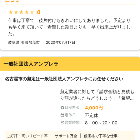
げて見せます。 ●形を整えるだけで
はない！？剪定をするメリットとは
4
★★★★★
剪定の作業は形を整えること以外に
仕事は丁寧で 後片付けもきれいにしてありました。予定より
も、やらなくてはいけない理由がある
も早く来て頂いて 希望した期日よりも 早く出来上がりまし
ことをご存知でしょうか。実は伸びす
た。
ぎた枝を放置しすぎると、庭木の成長
に悪影響をもたらしてしまうのです。
岐阜県
美濃加茂市
2020年07月17日
①枝を切ることで風通しを良くして
害虫が付くのを防ぐことができる ②
不要な枝を切ることで本来成長させた
一般社団法人アンブレラ
い枝や花に栄養を集中させることがで
きる ③陽当りが良くなって太陽光を
名古屋市の剪定は一般社団法人アンブレラにお任せください
庭木に取り込ませることができる こ
のように木を成長させるためには、剪
剪定業者に対して「請求金額と見積も
定の作業は欠かせません。ぜひ「有限
り額が違ったらどうしよう」「希望が
会社緑酒園」に剪定の作業をおまかせ
通りにならなかったら嫌だなあ」とい
くださいませ。 ●経歴20年以上の経
4,000円
目安料金
う不安がある方は、一般社団法人アン
験で素早い作業を提供します 庭木を
不定休
定休日
ブレラなら安心です！ 当店は事前の
剪定するにあたって重要になってくる
8：00～20：00
営業時間
現地見積もりを徹底しており「思って
のが、職人の経験です。例えば庭の仕
た料金と違う」というお客様とのすれ
事を始めたばかりの職人の場合はまだ
ご好評・高いリピート率
サポート万全
低価格で丁寧な仕事
違いがないよう努めています。明るく
作業に慣れておらず、手際よく作業が