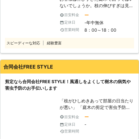
ないでしょうか。枝の伸びすぎは見た
店と提携しておりますので、迅速に対
目も悪くしてしまいますし、近隣の敷
応することが可能です。 このような
ー
目安料金
地まで枝が届いていたら、隣人トラブ
時はお任せください ・電線に樹木の
-年中無休
定休日
ルの原因につながるかもしれません。
枝が引っ掛かりそうで悩んでいる ・
8：00～18：00
営業時間
その様なトラブルを防ぐためには、剪
来客に備えて、お庭を素早く綺麗にお
定という庭木を切り揃える作業が必要
手入れしたい ・植樹や造園もお願い
スピーディーな対応
経験豊富
になります。しかし、素人の方が剪定
したい！ 経験豊富なスタッフがスピ
をおこなうと木を切りすぎてしまい、
ーディーに対応させていただきます。
形が悪くなってしまうことも考えられ
【おかげ様で圧倒的満足度獲得！】
ます。 そのため枝の伸びすぎでお困
剪定110番は、お客様から高い評価を
合同会社FREE STYLE
りのお客様は、自分でおこなおうとは
いただき、 「剪定対応満足度91%」
思わずに、ぜひ「植木久松」に庭木の
「コールセンター満足度97%」を獲得
剪定なら合同会社FREE STYLE！風通しをよくして樹木の病気や
剪定をご依頼くださいませ。 ●2級造
しました！ ※弊社受付の満足度調査よ
害虫予防のお手伝いします
園技能士が確実な技術と知識で庭木を
り これからもお客様に高品質なサー
美しく仕上げます お客様が業者を選
ビスを提供できるよう、努めさせてい
「枝がひしめきあって部屋の日当たり
ぶ際に気になるのは、職人の技術では
ただきますので、剪定110番をよろし
が悪い」 「庭木の剪定で害虫予防が
ないでしょうか。わざわざお金を払っ
くお願いいたします！
できると聞いた」 「庭木が大きく育
て頼んだ業者の仕上がりがイマイチな
ー
目安料金
って自分では剪定できないから依頼し
ものですと、お客様も納得ができない
-
定休日
たい」 このようなご要望があるとき
と思われます。 弊社の職人は、2級造
営業時間
には合同会社FREE STYLEに剪定をご
園施工管理技士という国家資格を取得