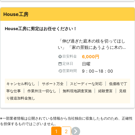
きた実績を活かし、見晴らしの良い美
て依頼するのに悩む」というお客様で
しいお庭を提供いたしますので、弊社
も、当店なら安心してご依頼いただけ
House工房
にお任せください。 弊社「ツゲグリ
るように料金設定していますよ。 無
ーンガーデン」は愛知県内を中心に営
料の現地調査も実施しているため、現
業しております。 対応エリア内での
House工房に剪定はお任せください！
地で植木を確認してから見積もり料金
出張費は無料で対応していますので、
をご提示。ご要望をしっかりお聞きし
お庭の剪定をご希望でしたら弊社まで
「伸び過ぎた庭木の枝を切ってほし
て、どんなお客様にも満足いただける
ご相談ください。
い」 「家の景観にあうように木の形
よう作業いたします。 【岐阜県・愛
を整えてほしい」 このように剪定を
知県・三重県まで最短即日駆けつ
6,000円
目安料金
プロに依頼したいのならHouse工房に
け！】 拠点である岐阜県での対応は
日曜
定休日
お任せください！この道30年以上の
もちろんのこと、近郊の愛知県や三重
9：00～18：00
営業時間
ベテランスタッフが、お客様の大切な
県エリアまで出張駆けつけします。最
庭木を整えに伺います。 「はじめて
短でご依頼のその日のうちに対応でき
キャンセル料なし
サポート万全
スピーディーな対応
低価格で丁
業者に依頼する」という場合にも安心
るので、お急ぎのときにもご連絡くだ
寧な仕事
作業外注一切なし
無料現地調査実施
経験豊富
見積
いただけるよう、お客様に寄り添って
さい。 【剪定から枝の処分までお任
親切・丁寧をモットーに対応させてい
せ！立ち合いできなくても大丈夫】
り後追加料金無し
ただきます。庭木の剪定をお考えのと
当店の剪定は木の枝を切ることから、
きには、経験豊富な当店にお任せくだ
切った枝の処分まで対応しています。
さい。
お客様のお手を煩わすことなく、剪定
※⼀部業者情報は公開されている情報から当社独⾃に収集したもののため、正確性
の後片付けまでトータルで作業します
を担保するものではございません。
のでご安心ください。 作業当日、お
1
2