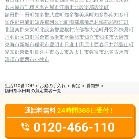
名古屋市千種区
名古屋市
江南市
北設楽郡設楽町
額田郡幸田町
知多郡武豊町
知多郡美浜町
知多郡南知多町
知多郡東浦町
知多郡阿久比町
海部郡飛島村
海部郡蟹江町
北設楽郡東栄町
北設楽郡豊根村
海部郡大治町
丹羽郡扶桑町
丹羽郡大口町
岩倉市
高浜市
尾張旭市
知立市
知多市
大府市
東海市
新城市
稲沢市
豊明市
日進市
田原市
西春日井郡豊山町
愛知郡東郷町
長久手市
あま市
みよし市
弥富市
北名古屋市
清須市
愛西市
小牧市
生活110番TOP
お庭の手入れ
剪定
愛知県
額田郡幸田町の剪定業者一覧
通話料無料
24時間365日受付！
0120-466-110