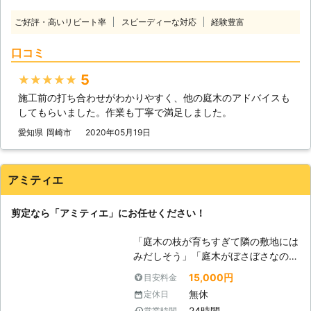
に入られやすくなってしまうこと
て、庭の景観を悪くしてしまってい
ご好評・高いリピート率
スピーディーな対応
経験豊富
も……。 そのため、防犯対策のために
る。草刈りをして綺麗にしてあげたい
もお庭の管理は定期的におこなう必要
けど、そんな体力も残っていない。
口コミ
があります。 「庭に大きな木がある
弊社はお庭のプロとして草刈りや草抜
けど、高所は危なくて剪定できない」
きの作業に対応しておりますので、雑
5
★★★★★
「高齢で庭木の剪定が大変になってき
草を処分することが可能です。またほ
施工前の打ち合わせがわかりやすく、他の庭木のアドバイスも
た」 「いつも利用している植木屋さ
かにも伐採もおこなっておりますの
してもらいました。作業も丁寧で満足しました。
んが廃業してしまった」 お庭のある
で、庭木の手入れが大変という方もぜ
ご家庭だと、このようなことでお悩み
ひ「(有)林電機機工」にご相談くださ
愛知県
岡崎市
2020年05月19日
の方もいるかと思います。 そのよう
いませ。 ●終わりに 実は定期的に剪
なときは、弊社「ツゲグリーンガーデ
定をおこなわないと不要な枝が木の養
ン」にお任せください。 お客様の抱
分を吸収してしまい、本来成長させた
アミティエ
えるお悩みを解決いたします。 ●25
い実や花の成長を阻害します。木と長
年の実績と経験を積んだベテランが対
く付き合っていくためにも「(有)林電
剪定なら「アミティエ」にお任せください！
応します！ 弊社はこれまで25年の間
機機工」に剪定をおまかせいただけた
お庭の剪定に関して携わってきまし
らと思います。
「庭木の枝が育ちすぎて隣の敷地には
た。 今まで多くの経験を積んできた
みだしそう」「庭木がぼさぼさなので
実績があるので、作業には自信があり
綺麗に整えたい」 こんなときは、私
ます。 松や杉といった寒さに強い針
15,000円
目安料金
共「アミティエ」にお任せください。
葉樹、冬場などの育成に不適切な時期
無休
定休日
私共「アミティエ」は愛知県・岐阜
に葉を落とす落葉広葉樹、一年中全く
24時間
営業時間