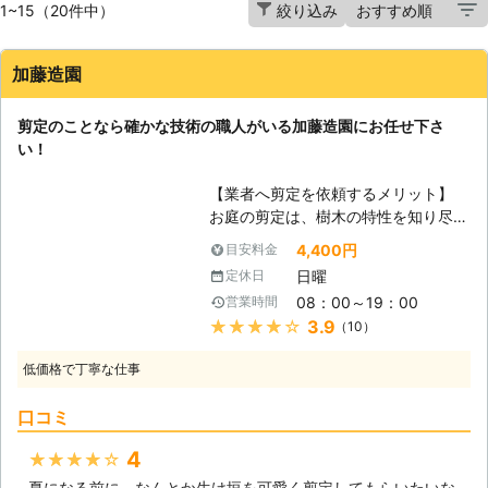
1~15（20件中）
絞り込み
加藤造園
剪定のことなら確かな技術の職人がいる加藤造園にお任せ下さ
い！
【業者へ剪定を依頼するメリット】
お庭の剪定は、樹木の特性を知り尽く
した私達のような業者へ依頼をするこ
4,400円
目安料金
とをお勧め致します。木々に最適な剪
日曜
定休日
定の時期や刈り方を行い、台風などの
08：00～19：00
営業時間
地域の気候に合致した剪定を行えま
★★★★★
3.9
（10）
す。剪定は慣れていない方には重労働
になり、危険も伴うことがあります。
低価格で丁寧な仕事
将来的なお庭のお手入れのアドバイス
も可能ですので、剪定のことなら何で
口コミ
も加藤造園にお任せ下さい！ 【強剪
定と弱剪定】 剪定を行う時期によっ
4
★★★★★
て目的が異なってきます。冬や秋ごろ
夏になる前に、なんとか生け垣を可愛く剪定してもらいたいな