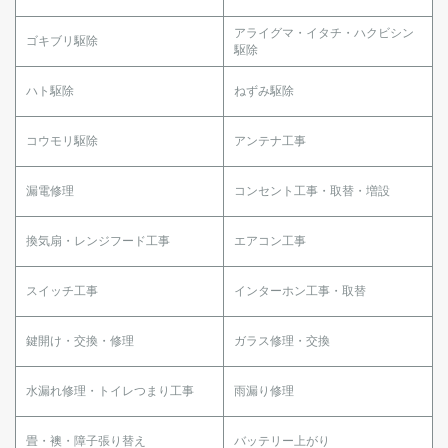
アライグマ・イタチ・ハクビシン
ゴキブリ駆除
駆除
ハト駆除
ねずみ駆除
コウモリ駆除
アンテナ工事
漏電修理
コンセント工事・取替・増設
換気扇・レンジフード工事
エアコン工事
スイッチ工事
インターホン工事・取替
鍵開け・交換・修理
ガラス修理・交換
水漏れ修理・トイレつまり工事
雨漏り修理
畳・襖・障子張り替え
バッテリー上がり