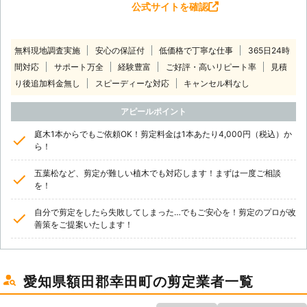
公式サイトを確認
無料現地調査実施
安心の保証付
低価格で丁寧な仕事
365日24時
間対応
サポート万全
経験豊富
ご好評・高いリピート率
見積
り後追加料金無し
スピーディーな対応
キャンセル料なし
アピールポイント
庭木1本からでもご依頼OK！剪定料金は1本あたり4,000円（税込）か
ら！
五葉松など、剪定が難しい植木でも対応します！まずは一度ご相談
を！
自分で剪定をしたら失敗してしまった…でもご安心を！剪定のプロが改
善策をご提案いたします！
愛知県額田郡幸田町の剪定業者一覧