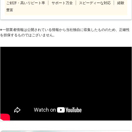
がないだけでなく、せっかくの外観が
りをお求めなら当店をご利用くださ
ご好評・高いリピート率
サポート万全
スピーディーな対応
経験
ジャングルのようになってしまい見た
い。 当店では、無料で現地での見積
豊富
目が悪くなってしまいます。そこで伸
もりをおこなっています。「いくらに
びすぎてしまって手に負えなくなって
なるのか不安」という方も、事前見積
しまった草でお悩みなら、ぜひ有限会
もりによって料金を把握いただけるた
※⼀部業者情報は公開されている情報から当社独⾃に収集したもののため、正確性
社石原造園の草刈りサービスへご連絡
め、ご納得のうえご依頼いただけま
を担保するものではございません。
いただくとありがたいです。弊社では
す。追加料金もありませんので、安心
実務経験豊富な職人が、ご自宅の庭の
してお任せください。 雑草は放置し
草を徹底的に刈り取ります。
ているとどんどん育ってきてしまいま
す。「自分で手が付けられない！」そ
んなときはエービーエフコーポレーシ
ョンに草刈りをご依頼ください。年中
無休で受付けております。