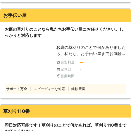
がたくさんある庭だったのですが、今ある庭木を生かしたまま
ん。当社では高度な技術を駆使する事
素敵な洋風の庭に変えるプランで見積もってくれました。こじ
で短時間で問題を解決する事が出来ま
んまりした庭ですので作業は一日で終わり、元々の庭木を綺麗
すので、専門家として日々の負担を軽
お手伝い屋
に剪定して、可愛いお花やテーブルの映えるお庭にしてくださ
減するアドバイスなども提供させて頂
いました。お庭を眺めながら飲むお茶は格別でとても満足して
ければと思います。 【各自治体の条
お庭の草刈りのことなら私たちお手伝い屋にお任せください。し
います。
例】 草刈りは地域の自治体などにも
っかりと対応します
考慮しなければなりません。環境美化
鳥取県
西伯郡伯耆町
2016年12月31日
や防犯、防災などでも該当する内容と
お庭の草刈りのことで何かありました
なりますが、その他として草刈り作業
ら、私たち、お手伝い屋までお気軽に
を終えた後に注意する事もあります。
お問い合わせください。 弊社では、
作業終了後に刈った草などをご自宅近
ー
目安料金
経験豊富で実績豊富な熟練のプロがお
辺で焼却する事は、条例違反になって
-
定休日
客様のもとまでお伺いいたします。お
しまう事も考えられます。規模などに
営業時間
客様のご要望に沿った形で施工し、満
よっては行っても良いとされている場
足のいく仕上がりを提供しますので安
合も御座いますが、洗濯物に臭いが付
サポート万全
スピーディーな対応
経験豊富
心してお任せください。 私たちはお
くなど近隣の方とのトラブルに発展し
客様の「困った」を解決し、過ごしや
てしまう事も少なからず報告されてい
すい空間のお手伝いをさせていただい
るのです。草木の処分につきまして
ておりますので、何かございましたら
草刈り110番
も、細心の注意を払う必要がありま
遠慮なくお申し付けください。 ご相
す。
談だけ、という方もお待ちしておりま
即日対応可能です！草刈りのことで何かあれば、草刈り110番まで
す。どのような小さなお悩みにも真摯