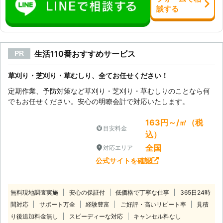
談
する
生活110番おすすめサービス
PR
草刈り・芝刈り・草むしり、全てお任せください！
定期作業、予防対策など草刈り・芝刈り・草むしりのことなら何
でもお任せください。安心の明瞭会計で対応いたします。
163円～/㎡（税
目安料金
込）
全国
対応エリア
公式サイトを確認
無料現地調査実施
安心の保証付
低価格で丁寧な仕事
365日24時
間対応
サポート万全
経験豊富
ご好評・高いリピート率
見積
り後追加料金無し
スピーディーな対応
キャンセル料なし