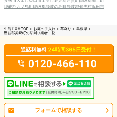
安来市
大田市
益田市
出雲市
鹿足郡吉賀町
隠岐郡海士町
隠岐郡西ノ島町
隠岐郡隠岐の島町
隠岐郡知夫村
浜田市
生活110番TOP
お庭の手入れ
草刈り
島根県
邑智郡美郷町の草刈り業者一覧
通話料無料
24時間365日受付！
0120-466-110
フォーム
で
相談
する