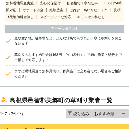
無料現地調査実施
安心の保証付
低価格で丁寧な仕事
365日24時
間対応
サポート万全
経験豊富
ご好評・高いリピート率
見積
り後追加料金無し
スピーディーな対応
キャンセル料なし
アピールポイント
庭や空き地、駐車場など、どんな場所でもプロが丁寧に草刈りをおこ
ないます！
草刈りのおすすめ料金は163円～/㎡（税込）。迅速に作業・処分まで
一括して対応します！
まずは現地調査で無料見積り。作業当日に立ち会えない場合もご相談
ください！
島根県邑智郡美郷町の草刈り業者一覧
1~7（7件中）
絞り込み