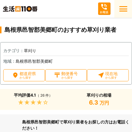
島根県邑智郡美郷町のおすすめ草刈り業者
カテゴリ：
草刈り
地域：
島根県邑智郡美郷町
都道府県
郵便番号
現在地
から探す
から探す
から探す
平均評価
4.1
草刈りの相場
（ 26 件）
★★★★★
6.3
万円
島根県邑智郡美郷町で草刈り業者をお探しの方はお電話く
ださい！