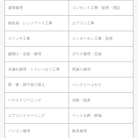
漏電修理
コンセント工事・取替・増設
換気扇・レンジフード工事
エアコン工事
スイッチ工事
インターホン工事・取替
鍵開け・交換・修理
ガラス修理・交換
水漏れ修理・トイレつまり工事
雨漏り修理
畳・襖・障子張り替え
バッテリー上がり
ハウスクリーニング
消臭・脱臭
エアコンクリーニング
ペット火葬・葬儀
パソコン修理
家具修理