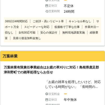
ー
ます！ 一味も二味も違う【プロの草
当然、24時間365日、休むことなく
不定休
定休日
刈り】をご覧に入れます
稼働していますので、急なご依頼にも
24時間
営業時間
迅速に対応させていただきます。 経
験豊富な現地スタッフが、近隣のご迷
365日24時間対応
ご好評・高いリピート率
キャンセル料なし
サ
惑にならないよう安全第一に作業を提
ポート万全
スピーディーな対応
低価格で丁寧な仕事
作業外注一
供しておりますので、ご安心くださ
い。 空地やお庭はもとより、駐車場
切なし
女性対応可能
安心の保証付
無料現地調査実施
経験豊
やゴルフ場、別荘、マンション、墓
富
見積り後追加料金無し
地、工場周り等、草刈りをご希望なら
どのような場所にも駆け付けます！
万葉林業
万葉林業有限責任事業組合はお庭の草刈りに対応！島根県鹿足郡
津和野町での雑草処理ならお任せ
「お庭の雑草を処理したいけど、対応
している時間がない」 「長時間の草
刈りは体力的にきつい」 「いつも利
ー
目安料金
用している草刈り業者が廃業してしま
年中無休
定休日
った」 「剪定や伐採などもお願いし