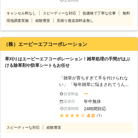
営業時間
たい」 このようなときは、万葉林業
有限責任事業組合にお任せください。
キャンセル料なし
スピーディーな対応
低価格で丁寧な仕事
無料
当店は島根県鹿足郡津和野町に拠点を
現地調査実施
経験豊富
見積り後追加料金無し
おく業者で、草刈りや剪定・伐採など
お庭に関するお困りを解決しておりま
す。お庭のことで何かありましたら当
店までご相談ください。 ●刈払機の
（株）エービーエフコーポレーション
資格をもったプロが対応します！ 刈
払機の取り扱いや点検・整備を熟知し
草刈りはエービーエフコーポレーション！雑草処理の手間がはぶ
ている刈払機の資格保持者が伺うた
ける除草剤や防草シートもお任せ
め、安心安全に作業をおこないます。
草刈りなら刈払機取り扱い作業者のい
「雑草が育ちすぎて手を付けられな
る当店にお任せください。 ご要望に
い」 「毎年雑草に悩まされてうんざ
合わせたやり方で草刈りに対応しま
りしている」 「草刈りを代行しても
す。 ●年中無休営業！いつでも対応
ー
目安料金
らいたいけど金額が気になる」 この
可能です 「平日は仕事で草刈りをし
年中無休
定休日
ようなときにはエービーエフコーポレ
ている余裕がない」 「土日に対応可
24時間対応
営業時間
ーションにお任せください！当店では
能な草刈り業者を探している」 この
★★★★★
4.0
（1）
草刈りをはじめお庭仕事など、住まい
ようなときは、万葉林業有限責任事業
のお悩みを解決するお手伝いをしてい
組合へ。 年中無休で営業しています
スピーディーな対応
経験豊富
ます。草刈りは体力仕事であるため、
ので、土日や祝日などいつでも利用可
お庭の広さによっては1日仕事でクタ
能です。 ●島根県鹿足郡津和野町内