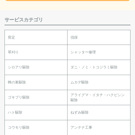
サービスカテゴリ
剪定
伐採
草刈り
シャッター修理
シロアリ駆除
ダニ・ノミ・トコジラミ駆除
蜂の巣駆除
ムカデ駆除
アライグマ・イタチ・ハクビシン
ゴキブリ駆除
駆除
ハト駆除
ねずみ駆除
コウモリ駆除
アンテナ工事