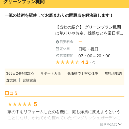
グリーンプラン梶間
一流の技術を駆使してお庭まわりの問題点を解決致します！
【当社の紹介】 グリーンプラン梶間
は草刈りや剪定、伐採などを常日頃か
ら行わせて頂いている実績の多い会社
ー
目安料金
です。景観の美しさや環境への配慮を
日曜・祝日
定休日
意識しながら、長期間に渡って維持す
07：00～20：00
営業時間
る高品質な作業成果を提供しておりま
★★★★★
4.3
（7）
す。効果面やサービス内容にご不安を
抱かれる方などは是非当社の技術をお
365日24時間対応
サポート万全
低価格で丁寧な仕事
無料現地調
確かめください。 【草刈りの効率
査実施
経験豊富
化】 お庭の手入れとして草刈りなど
は定期的に行わなければならない作業
口コミ
になるかと思われます。しかしなが
ら、作業を行う際にどうしても面倒に
5
★★★★★
なりがちとなってしまった経験などは
家の中をリフォームしたのを機に、庭も洋風に変えようという
御座いませんか？継続して行っている
ことになり、かねてから憧れていたイングリッシュガーデンに
と掛かる負担を想像しただけで億劫に
してもらうために近くの業者さんに連絡しました。和風で低木
なってしまう方々も少なくありませ
続きを読む