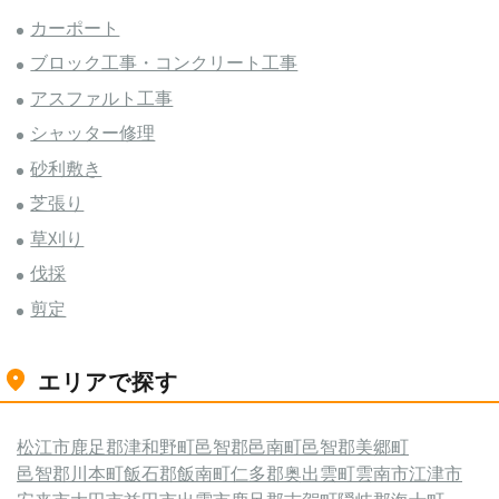
カーポート
ブロック工事・コンクリート工事
アスファルト工事
シャッター修理
砂利敷き
芝張り
草刈り
伐採
剪定
エリアで探す
松江市
鹿足郡津和野町
邑智郡邑南町
邑智郡美郷町
邑智郡川本町
飯石郡飯南町
仁多郡奥出雲町
雲南市
江津市