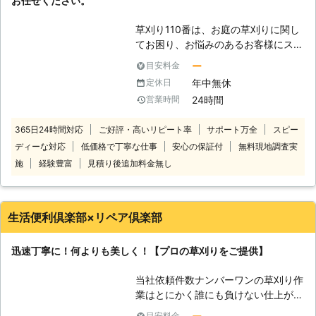
お任せください。
に対応いたしますのでご安心くださ
い。 また、弊社では草刈り以外にも
草刈り110番は、お庭の草刈りに関し
数多くのサービスを提供しております
てお困り、お悩みのあるお客様にスピ
ので、そちらもお気軽にご利用いただ
ーディーに対応させていただいており
けます。何かあれば弊社までご連絡を
ー
目安料金
ます。 草刈りと聞くと、業者に依頼
お願いします。
年中無休
定休日
するまでもない、と思う方もいるかも
24時間
営業時間
しれませんが、草刈りというのは意外
にも重労働です。 特に夏場などの暑
365日24時間対応
ご好評・高いリピート率
サポート万全
スピー
い時期は、個人で行う草刈りは辛い作
ディーな対応
低価格で丁寧な仕事
安心の保証付
無料現地調査実
業になることでしょう。 水分をしっ
かりと補給しないと脱水症状を起こす
施
経験豊富
見積り後追加料金無し
危険性があります。せっかく自分で作
業をして節約をしようと思っていても
体調を崩していまい余計に時間とお金
生活便利倶楽部×リペア倶楽部
がかかってくるなんてことも…。 そ
うならないためには、面倒な作業はす
迅速丁寧に！何よりも美しく！【プロの草刈りをご提供】
べて専門の業者である草刈り110番に
お任せください。 草刈り110番は、日
当社依頼件数ナンバーワンの草刈り作
本全国に数多くの加盟店を提携してお
業はとにかく誰にも負けない仕上がり
りますので、どのような地域にお住ま
とリーズナブルな料金をお約束いたし
いでも全力でサポートいたします。
目安料金