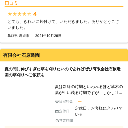
口コミ
クタになってしまいます。「体力に自
なら最短30分！ 島根県鹿足郡津和野
信がない」「休日くらい休みたい」と
町内でのご依頼なら最短30分でお伺
4
★★★★★
いうようなときには、草刈りをご依頼
い可能です。 津和野町での草刈りな
とても、きれいに片付けて、いただきました。ありかとうござ
ください。 ●除草剤や防草シート施
らお任せください。 すぐに駆けつけ
いました。
工も承ります！ 長年雑草に悩まされ
てお庭の雑草処理に対応します。 ●
ているというときには、草刈りのほか
特殊伐採にも対応可能！ 当店では、
鳥取県
鳥取市
2021年10月29日
除草剤や防草シートでの施工も承って
草刈り作業以外にも高木の伐採作業も
います。とくに防草シートは敷いてあ
得意としております。 ロープワーク
る場所に雑草が生えなくなるため、お
と木登りを組み合わせた技術での特殊
有限会社石原造園
手入れが楽になりますよ。防草シート
伐採で、どんな場所でも伐採しますの
を施工できない場所でも、除草剤の使
で、お気軽にご相談ください。
夏の間に伸びすぎた草を刈りたいのであればぜひ有限会社石原造
用によって防草効果を期待できます。
園の草刈りへご依頼を
雑草にお困りのときには当店にご依頼
ください。 ●草刈りを業者に任せて
夏は新緑の時期といわれるほど草木の
サッパリ！無料見積もりからご利用く
葉が生い茂る時期ですが、しかし壮大
ださい 広い範囲の草刈りや、背が高
な風景とは裏腹に悩みの種でもありま
く伸びてしまった草刈りは、手作業で
ー
目安料金
す。それは太陽の光が降り注ぐことで
おこなうのは大変です。業者に依頼す
定休日：お客様に合わせて
光合成を常に行えるため、この時期の
定休日
れば草刈りは機械でおこなうため、広
いる
草木は1日でかなり成長してしまうこ
範囲や太くて丈夫な雑草でもスムーズ
営業時間
とです。成長しすぎた草は足の踏み場
に刈ることが可能です。効率よい草刈