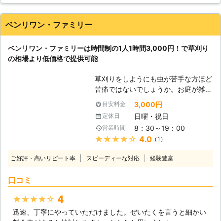
麗にしてもらいました。自分で作業していたら途方もない時間
なければなりません。さらに熱中症対
がかかったと思うのでプロに任せて良かったです。価格も低価
策に帽子も用意する必要もあり、準備
格だったのがより嬉しいポイントでした。
だけでも相当な費用がかかります。さ
ベンリワン・ファミリー
らに、草刈り後も刈った雑草の処分も
北海道
札幌市豊平区
2016年12月27日
しなければならず、すぐに終わる作業
ベンリワン・ファミリーは時間制の1人1時間3,000円！で草刈り
ではありません。これだけの準備と作
の相場より低価格で提供可能
業を行う為、草刈りはかなり時間を費
やして行う事になるのです。
草刈りをしようにも虫が苦手な方ほど
【smiletechが草刈りをおこないま
苦痛ではないでしょうか。お庭が雑草
す！】 草刈りは時間と労力がかかる
で荒れているとケムシなどの害虫にと
3,000円
目安料金
大変な作業です。Smiletechにお任せ
って快適な環境になります。そして、
いただければ、お客様に代わってお庭
日曜・祝日
定休日
夏場などは害虫が大量発生する恐れが
の雑草を綺麗に刈らせて頂きます！面
8：30～19：00
営業時間
あるので虫が苦手なほど地獄に感じる
倒な草刈りはsmiletechにご依頼頂け
★★★★★
4.0
（1）
ことでしょう。 しかし、草刈り程度
れば、時間の節約にもなりますし、熱
の作業を業者に頼むのは抵抗感があり
中症の心配も不要です！お庭の剪定・
ご好評・高いリピート率
スピーディーな対応
経験豊富
ますよね。ご安心ください！そのお悩
伐採も合わせてご依頼頂ければ、さら
みを解決してくれる草刈り業者「ベン
に清潔感のあるお庭をご提供します！
口コミ
リワン・ファミリー」にお任せくださ
い。 弊社の草刈りは良心的なお値段
4
★★★★★
で提供しつつ、お客様の経済面に合わ
迅速、丁寧にやっていただけました。ぜいたくを言うと細かい
せて対応できる理由があります。