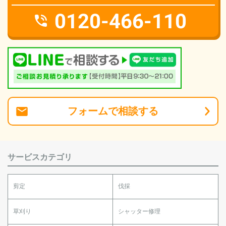
0120-466-110
フォーム
で
相談
する
サービスカテゴリ
剪定
伐採
草刈り
シャッター修理