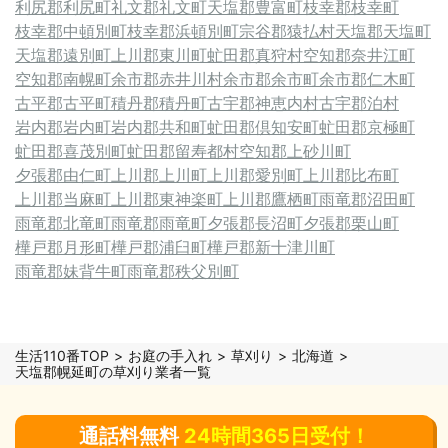
利尻郡利尻町
礼文郡礼文町
天塩郡豊富町
枝幸郡枝幸町
枝幸郡中頓別町
枝幸郡浜頓別町
宗谷郡猿払村
天塩郡天塩町
天塩郡遠別町
上川郡東川町
虻田郡真狩村
空知郡奈井江町
空知郡南幌町
余市郡赤井川村
余市郡余市町
余市郡仁木町
古平郡古平町
積丹郡積丹町
古宇郡神恵内村
古宇郡泊村
岩内郡岩内町
岩内郡共和町
虻田郡倶知安町
虻田郡京極町
虻田郡喜茂別町
虻田郡留寿都村
空知郡上砂川町
夕張郡由仁町
上川郡上川町
上川郡愛別町
上川郡比布町
上川郡当麻町
上川郡東神楽町
上川郡鷹栖町
雨竜郡沼田町
雨竜郡北竜町
雨竜郡雨竜町
夕張郡長沼町
夕張郡栗山町
樺戸郡月形町
樺戸郡浦臼町
樺戸郡新十津川町
雨竜郡妹背牛町
雨竜郡秩父別町
生活110番TOP
お庭の手入れ
草刈り
北海道
天塩郡幌延町の草刈り業者一覧
通話料無料
24時間365日受付！