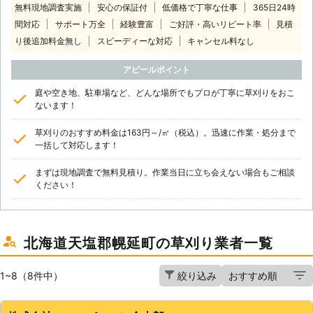
無料現地調査実施
安心の保証付
低価格で丁寧な仕事
365日24時
間対応
サポート万全
経験豊富
ご好評・高いリピート率
見積
り後追加料金無し
スピーディーな対応
キャンセル料なし
アピールポイント
庭や空き地、駐車場など、どんな場所でもプロが丁寧に草刈りをおこ
ないます！
草刈りのおすすめ料金は163円～/㎡（税込）。迅速に作業・処分まで
一括して対応します！
まずは現地調査で無料見積り。作業当日に立ち会えない場合もご相談
ください！
北海道天塩郡幌延町の草刈り業者一覧
1~8（8件中）
絞り込み