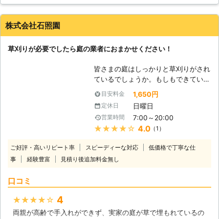
が、孫が遊びに来る事になって、これでは困ると思い、お願い
りません。定期的なメンテナンスは当
する事にしました。電話をすると迅速に対応してくださり、と
然必要ですし、壊れる恐れも当然あり
ても助かりました。隅々まできれいになり見栄えもよくなりま
ます。当社のように、草刈りを仕事と
株式会社石照園
した。ありがとうございました。
して扱っているのであれば、使う頻度
は多くなりますが、ご家庭等では、頻
北海道
帯広市
2016年12月17日
草刈りが必要でしたら庭の業者におまかせください！
繁に使う事は稀ですし、身の丈まで伸
びることは本当に少ないでしょう。草
皆さまの庭はしっかりと草刈りがされ
刈りのための道具をそろえてしまうよ
ているでしょうか。もしもできていな
りは、当社にご依頼頂いた方が安く済
いのであれば、ぜひ私たち株式会社石
むことがありますし、労力などは圧倒
1,650円
目安料金
照園をご利用ください。庭の業者とし
的に少なくなりますので、草刈りにお
日曜日
定休日
て活動をしておりますので、草刈りに
悩みのお客様は、一度ご検討していた
7:00～20:00
営業時間
ついては何ら問題はありません。早
だき、よろしければ当社をご利用くだ
★★★★★
4.0
（1）
く、丁寧にやらせていただきます。鬱
さい。
陶しい雑草は株式会社石照園におまか
ご好評・高いリピート率
スピーディーな対応
低価格で丁寧な仕
せいただければ一掃してみせましょ
事
経験豊富
見積り後追加料金無し
う。草刈りがご希望でしたら、まずは
お問い合わせからどうぞ。ご連絡をい
口コミ
ただけることを心待ちにしておりま
す。 【丁寧な作業】 草刈りを適当に
4
★★★★★
やってしまうと、庭の隅やウッドデッ
両親が高齢で手入れができず、実家の庭が草で埋もれているの
キなどの近くが刈られずに残ってしま