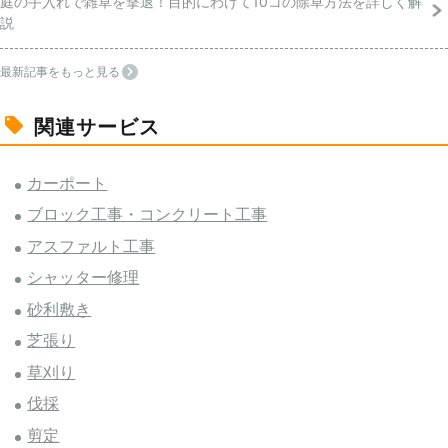
庭の手入れで雑草を撃退！目的にわけて10コの除草方法を詳しく解
説
最新記事をもっと見る
関連サービス
カーポート
ブロック工事・コンクリート工事
アスファルト工事
シャッター修理
砂利敷き
芝張り
草刈り
伐採
剪定