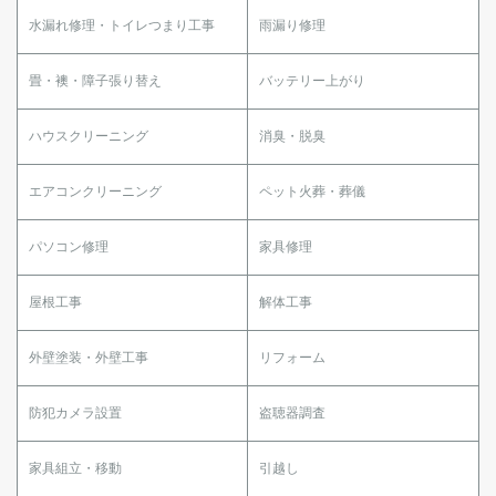
水漏れ修理・トイレつまり工事
雨漏り修理
畳・襖・障子張り替え
バッテリー上がり
ハウスクリーニング
消臭・脱臭
エアコンクリーニング
ペット火葬・葬儀
パソコン修理
家具修理
屋根工事
解体工事
外壁塗装・外壁工事
リフォーム
防犯カメラ設置
盗聴器調査
家具組立・移動
引越し