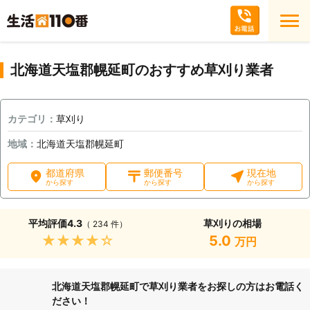
北海道天塩郡幌延町のおすすめ草刈り業者
カテゴリ：
草刈り
地域：
北海道天塩郡幌延町
都道府県
郵便番号
現在地
から探す
から探す
から探す
平均評価
4.3
草刈りの相場
（ 234 件）
★★★★★
5.0
万円
北海道天塩郡幌延町で草刈り業者をお探しの方はお電話く
ださい！