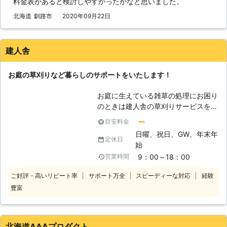
料金表があると検討しやすかったかなと思いました。
【弊社は1人1時間3,000円の時間制料
金体系！相場より安い料金で提供しま
北海道
釧路市
2020年09月22日
す】 草刈りの相場は敷地などの広さ
によって異なりますが、一般的な相場
は50平米で約7,000円からと言われて
建人舎
います。弊社の施工費は1人1時間
3,000円なので草刈りの相場と比較す
お庭の草刈りなど暮らしのサポートをいたします！
ると非常にお得と言えます。お値段を
気にするお客様がいましたらぜひとも
お庭に生えている雑草の処理にお困り
弊社まで草刈りをご依頼ください。
のときは建人舎の草刈りサービスをご
しかし、1時間3,000円とは言っても
利用ください。大量の雑草はお庭の景
草刈りの施工時間なんてわからないも
ー
目安料金
観を損ねてしまい、虫の発生やアレル
のですよね。草刈りの施工時間や料金
日曜、祝日、GW、年末年
ギーの原因となってしまうこともあり
定休日
が気になる方に、それらを簡単に把握
始
ます。 建人舎ではお客様の暮らしの
できるサービスを無料で提供中です。
9：00～18：00
営業時間
サポートとして草刈りのご依頼を受け
【無料お見積りなのでお客様のお財布
付けております。お庭の雑草をすみず
事情に合わせて対応できます】 施工
ご好評・高いリピート率
サポート万全
スピーディーな対応
経験
みまできれいにしてすっきりとしたお
時間や詳しい料金につきましては、1
豊富
庭に仕上げますので草刈りができずに
度弊社までご相談ください。お客様の
お困りのときは私どもにお任せくださ
要望や意見から無料お見積りいたしま
い。 また、私どもでは草刈り以外に
す。そうすることでお客様のお財布事
も除雪などのサポートも行っておりま
北海道AAAプロダクト
情に合わせて対応することが可能で