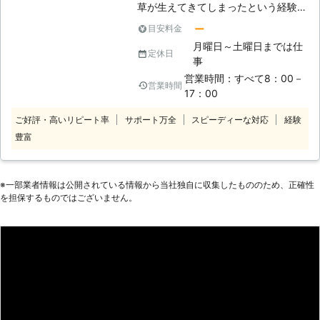
草が生えてきてしまったという経験は
てことも……。そのため、お客様は草
ないでしょうか。草刈りは１年間に3
刈りの検討をするかと思います。しか
ー
目安料金
回行うのが最適とされ、1度こなした
し、お客様が仕事で忙しいと、草刈り
月曜日～土曜日までは仕
だけでは終わりません。ただ雑草をむ
定休日
をするスケジュールが限られるのでは
事
しるのではなく、根から確実に抜かな
ないでしょうか。 もしもスケジュー
営業時間：すべて8：00－
ければあっという間に元の状態になり
営業時間
ルの調整でお悩みのときは、年中無休
17：00
ます。この大変な重労働を定期的に続
24時間営業の弊社にお任せくださ
けることは容易ではありません。弊社
い。弊社に草刈りを依頼することで、
ご好評・高いリピート率
サポート万全
スピーディーな対応
経験
にご相談いただければ、年間を通して
お客様の都合に合わせた草刈りができ
豊富
草刈りが最適な時期に定期的にお伺い
ますよ。 ●草刈り後は防草シート張
します。美しい外観を保ち、お庭に癒
りもお任せ！何度も草刈りをする手間
される日々を送りたいとお考えの時に
が省けます 雑草の成長力は根強いた
※⼀部業者情報は公開されている情報から当社独⾃に収集したもののため、正確性
は、ぜひ弊社にご相談ください。電話
め、定期的に草を刈る必要がありま
を担保するものではございません。
1本で、常に美しい状態のお庭をお届
す。しかし、お客様が何度も草刈りを
けします。
するなんて面倒に感じますよね。そこ
で、草刈り対策「防草シート」を検討
してみてはいかがでしょうか。弊社
は、草刈り後の防草シート張りを承っ
ています。 防草シートとは、雑草が
地面から生えないようする専用のシー
トです。そのシートを地面に張ること