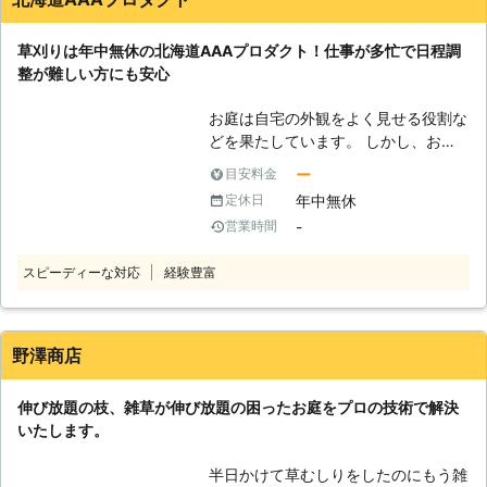
す。お客様の様々なご要望に最大限お
す。 もしも草刈りをご依頼するなら
応えできるよう経験豊富なスタッフが
「ベンリワン・ファミリー」へ！弊社
草刈りは年中無休の北海道AAAプロダクト！仕事が多忙で日程調
お応えいたしますので、気になること
が草刈りの相場より比較的、安い料金
整が難しい方にも安心
がありましたらお気軽にご相談くださ
で草刈りいたします。
い。
お庭は自宅の外観をよく見せる役割な
どを果たしています。 しかし、お庭
が雑草で生い茂っていると、せっかく
ー
目安料金
のお庭の外観も台無しではないでしょ
年中無休
定休日
うか。 そのようなことを避けるため
-
営業時間
にも、草刈り業者「北海道AAAプロダ
クト」にお任せください。弊社は、北
スピーディーな対応
経験豊富
海道にお住いのお客様から草刈りのご
依頼をいただいております。 【北海
道AAAプロダクトの魅力】 弊社に
は、お客様に選ばれる理由がありま
野澤商店
す。 ●草刈りは年中無休24時間弊社
にお任せ！仕事が多忙で日程調整が難
伸び放題の枝、雑草が伸び放題の困ったお庭をプロの技術で解決
しい方にも安心 お庭に生える雑草
いたします。
は、定期的に刈る必要があります。雑
草を放置しておくと、花粉などの発生
半日かけて草むしりをしたのにもう雑
によって健康の被害まで発展するなん