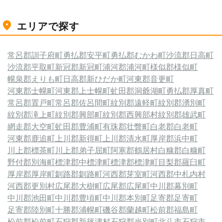
エリアで探す
常呂郡訓子府町
勇払郡安平町
勇払郡むかわ町
沙流郡日高町
沙流郡平取町
新冠郡新冠町
浦河郡浦河町
様似郡様似町
幌泉郡えりも町
日高郡新ひだか町
河東郡音更町
河東郡士幌町
河東郡上士幌町
虻田郡洞爺湖町
勇払郡厚真町
常呂郡置戸町
常呂郡佐呂間町
紋別郡遠軽町
紋別郡湧別町
紋別郡滝上町
紋別郡興部町
紋別郡西興部村
紋別郡雄武町
網走郡大空町
虻田郡豊浦町
有珠郡壮瞥町
白老郡白老町
河東郡鹿追町
上川郡新得町
上川郡清水町
厚岸郡浜中町
川上郡標茶町
川上郡弟子屈町
阿寒郡鶴居村
白糠郡白糠町
野付郡別海町
標津郡中標津町
標津郡標津町
目梨郡羅臼町
厚岸郡厚岸町
釧路郡釧路町
河西郡芽室町
河西郡中札内村
河西郡更別村
広尾郡大樹町
広尾郡広尾町
中川郡幕別町
中川郡池田町
中川郡豊頃町
中川郡本別町
足寄郡足寄町
足寄郡陸別町
十勝郡浦幌町
磯谷郡蘭越町
松前郡福島町
松前郡松前町
石狩郡新篠津村
石狩郡当別町
北斗市
石狩市