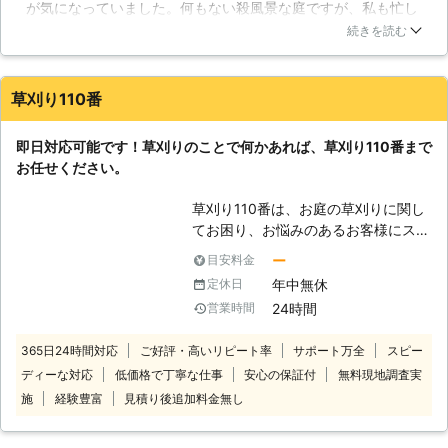
が気になっていました。何もない殺風景な庭ですが、私も忙し
うのです。しかし、株式会社石照園に
くてまとまった時間がとれないし、無駄に広いため自分でやる
おまかせいただければこういった刈り
続きを読む
のはとても無理です。そういったわけで草刈りをこちらに依頼
残しもありませんし、綺麗に草刈りを
しました。でも思ったより高くつくんですね。植木の剪定とか
完了させることが可能です。しっかり
じゃなくて、ただの除草だからもっと安いと思ってたんです
除草剤も使わせていただきますので、
草刈り110番
が…。いっそのこと砂利を敷いてもらうとかして、もう草が生
私たちに草刈りをおまかせいただけれ
えないようにしてもらえばよかったかもしれません。できれば
ば何の問題もないでしょう。 【草刈
即日対応可能です！草刈りのことで何かあれば、草刈り110番まで
見積もりの時にそういったアドバイスも欲しかったです。
りの手を抜くと】 何もやらずに草刈
お任せください。
りをしないでいると、どんどん背の高
北海道
札幌市北区
2016年10月24日
い雑草が現れます。人の背丈くらいの
草刈り110番は、お庭の草刈りに関し
雑草に覆いつくされてしまうと、その
てお困り、お悩みのあるお客様にスピ
お庭は害虫の発生地帯になってしまい
ーディーに対応させていただいており
ますし、害獣などが身を隠す場所にも
ー
目安料金
ます。 草刈りと聞くと、業者に依頼
使われてしまうでしょう。見えないか
年中無休
定休日
するまでもない、と思う方もいるかも
らという理由でゴミが捨てられること
24時間
営業時間
しれませんが、草刈りというのは意外
もあります。少なくとも雑草がない庭
にも重労働です。 特に夏場などの暑
よりは良い状況にはなりません。こう
365日24時間対応
ご好評・高いリピート率
サポート万全
スピー
い時期は、個人で行う草刈りは辛い作
した害虫、害獣、またはゴミの被害が
ディーな対応
低価格で丁寧な仕事
安心の保証付
無料現地調査実
業になることでしょう。 水分をしっ
出ますので、草刈りの手を抜いてはい
かりと補給しないと脱水症状を起こす
施
経験豊富
見積り後追加料金無し
けないのです。
危険性があります。せっかく自分で作
業をして節約をしようと思っていても