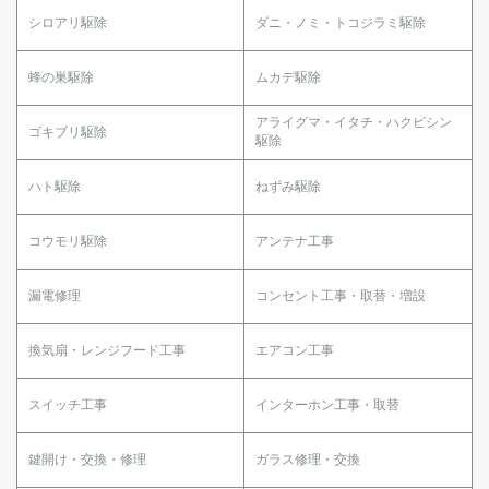
シロアリ駆除
ダニ・ノミ・トコジラミ駆除
蜂の巣駆除
ムカデ駆除
アライグマ・イタチ・ハクビシン
ゴキブリ駆除
駆除
ハト駆除
ねずみ駆除
コウモリ駆除
アンテナ工事
漏電修理
コンセント工事・取替・増設
換気扇・レンジフード工事
エアコン工事
スイッチ工事
インターホン工事・取替
鍵開け・交換・修理
ガラス修理・交換