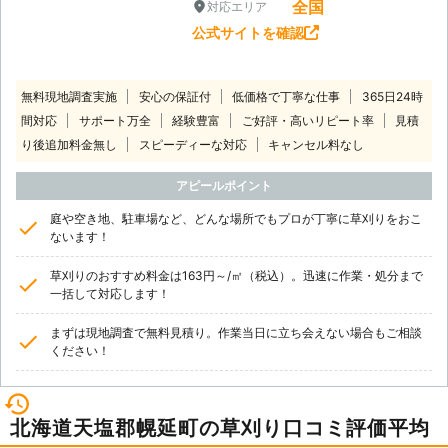
全国
対応エリア
公式サイトを確認
無料現地調査実施
安心の保証付
低価格で丁寧な仕事
365日24時
間対応
サポート万全
経験豊富
ご好評・高いリピート率
見積
り後追加料金無し
スピーディーな対応
キャンセル料なし
アピールポイント
庭や空き地、駐車場など、どんな場所でもプロが丁寧に草刈りをおこ
ないます！
草刈りのおすすめ料金は163円～/㎡（税込）。迅速に作業・処分まで
一括して対応します！
まずは現地調査で無料見積り。作業当日に立ち会えない場合もご相談
ください！
北海道天塩郡幌延町の草刈り口コミ評価平均