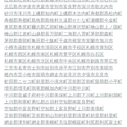
北広島市
伊達市
恵庭市
登別市
富良野市
深川市
歌志内市
砂川市
滝川市
上磯郡知内町
上磯郡木古内町
寿都郡黒松内町
寿都郡寿都町
島牧郡島牧村
久遠郡せたな町
瀬棚郡今金町
奥尻郡奥尻町
爾志郡乙部町
檜山郡厚沢部町
檜山郡上ノ国町
檜山郡江差町
山越郡長万部町
二海郡八雲町
茅部郡森町
茅部郡鹿部町
亀田郡七飯町
千歳市
根室市
室蘭市
旭川市
小樽市
函館市
札幌市清田区
札幌市手稲区
札幌市厚別区
札幌市西区
札幌市南区
札幌市豊平区
札幌市白石区
札幌市東区
札幌市北区
札幌市中央区
札幌市
釧路市
帯広市
三笠市
名寄市
士別市
紋別市
赤平市
江別市
芦別市
美唄市
稚内市
苫小牧市
留萌市
網走市
岩見沢市
夕張市
北見市
虻田郡ニセコ町
斜里郡小清水町
苫前郡苫前町
留萌郡小平町
増毛郡増毛町
雨竜郡幌加内町
中川郡中川町
中川郡音威子府村
中川郡美深町
上川郡下川町
上川郡剣淵町
上川郡和寒町
勇払郡占冠村
空知郡南富良野町
空知郡中富良野町
空知郡上富良野町
上川郡美瑛町
苫前郡羽幌町
苫前郡初山別村
斜里郡清里町
斜里郡斜里町
網走郡津別町
網走郡美幌町
天塩郡幌延町
利尻郡利尻富士町