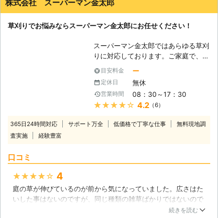
株式会社 スーパーマン金太郎
草刈りでお悩みならスーパーマン金太郎にお任せください！
スーパーマン金太郎ではあらゆる草刈
りに対応しております。ご家庭で、伸
びてしまった芝生や管理を忘れていて
ー
目安料金
人の丈ほどある草といったちょっとひ
無休
定休日
と手間かかる草刈りや大掛かりな草刈
08：30～17：30
営業時間
りまで当社にお任せください！隅々ま
★★★★★
4.2
（6）
でしっかりやらせていただきます！
【草刈り道具は値が張ります】 草刈
365日24時間対応
サポート万全
低価格で丁寧な仕事
無料現地調
りに使う道具は小回りが利くものか
査実施
経験豊富
ら、一気に刈り取るものまで多様な種
類があり、性能や値段もピンキリで
口コミ
す。しかし、楽に草刈りを行うために
は、場所に応じた道具をそろえる必要
4
★★★★★
があり、手軽さを求めれば求めるほど
庭の草が伸びているのが前から気になっていました。広さはた
高性能で高価な草刈り機が必要となり
いした事はないのですが、同じ種類の雑草ばかりではないので
ます。そして、草刈り機は一度購入し
長さがまちまち、正直面倒くさくて放置していました。です
たら何もせずずっと使えるわけではあ
続きを読む