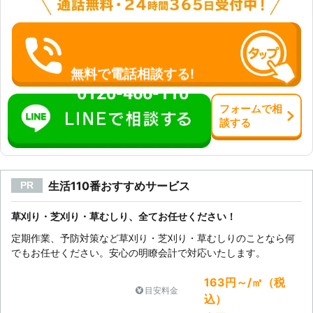
無料で電話相談する!
0120-466-110
フォーム
で
相
談
する
生活110番おすすめサービス
PR
草刈り・芝刈り・草むしり、全てお任せください！
定期作業、予防対策など草刈り・芝刈り・草むしりのことなら何
でもお任せください。安心の明瞭会計で対応いたします。
163円～/㎡（税
目安料金
込）