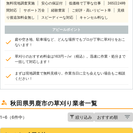
無料現地調査実施
安心の保証付
低価格で丁寧な仕事
365日24時
間対応
サポート万全
経験豊富
ご好評・高いリピート率
見積
り後追加料金無し
スピーディーな対応
キャンセル料なし
アピールポイント
庭や空き地、駐車場など、どんな場所でもプロが丁寧に草刈りをおこ
ないます！
草刈りのおすすめ料金は163円～/㎡（税込）。迅速に作業・処分まで
一括して対応します！
まずは現地調査で無料見積り。作業当日に立ち会えない場合もご相談
ください！
秋田県男鹿市の草刈り業者一覧
1~6（6件中）
絞り込み