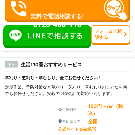
無料で電話相談する!
0120-466-110
フォーム
で
相
談
する
生活110番おすすめサービス
PR
草刈り・芝刈り・草むしり、全てお任せください！
定期作業、予防対策など草刈り・芝刈り・草むしりのことなら何
でもお任せください。安心の明瞭会計で対応いたします。
163円～/㎡（税
目安料金
込）
全国
対応エリア
公式サイトを確認