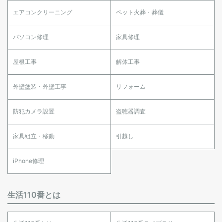
エアコンクリーニング
ペット火葬・葬儀
パソコン修理
家具修理
屋根工事
解体工事
外壁塗装・外壁工事
リフォーム
防犯カメラ設置
盗聴器調査
家具組立・移動
引越し
iPhone修理
生活110番とは