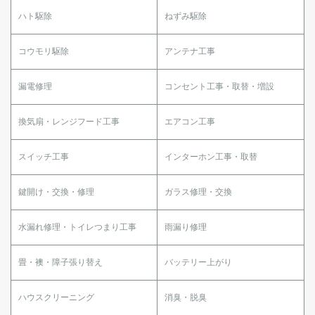
ハト駆除
ねずみ駆除
コウモリ駆除
アンテナ工事
漏電修理
コンセント工事・取替・増設
換気扇・レンジフード工事
エアコン工事
スイッチ工事
インターホン工事・取替
鍵開け・交換・修理
ガラス修理・交換
水漏れ修理・トイレつまり工事
雨漏り修理
畳・襖・障子張り替え
バッテリー上がり
ハウスクリーニング
消臭・脱臭