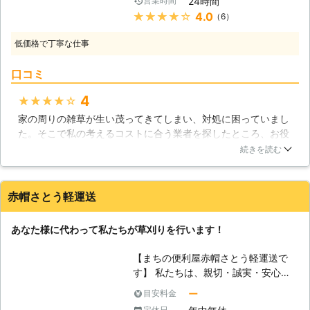
24時間
営業時間
能とし、多角度からのアプローチで迅
迅速に対応させていただきます。 経
異常などさまざまな要因で発電力が低
★★★★★
4.0
（6）
速な問題解決を行います。きっとご利
験豊富な現地スタッフが、近隣のご迷
下することがあります。安心・安全な
用者様の目的を遂行して見せますの
惑にならないよう安全第一に作業を提
運営のためにも管理は大切です。とく
低価格で丁寧な仕事
で、有事の際には是非ご連絡くださ
供しておりますので、ご安心くださ
に雑草はぐんぐんと伸びていきます。
い。素早くあなた様のもとへと駆けつ
い。 空地やお庭はもとより、駐車場
産業用太陽光発電の草刈りをご依頼な
口コミ
け、親身にご相談に応じます。
やゴルフ場、別荘、マンション、墓
らオールネス合同会社にお任せくださ
【我々は秋田県限定の便利屋です】
地、工場周り等、草刈りをご希望なら
い。
4
★★★★★
私たちは秋田県を愛し、地域の活性化
どのような場所にも駆け付けます！
家の周りの雑草が生い茂ってきてしまい、対処に困っていまし
に貢献したいとの願いから基本的に秋
た。そこで私の考えるコストに合う業者を探したところ、お役
田限定での地域密着型業務を行ってお
にたち隊さんの見積もりが良く、お願いしました。コストだけ
ります。近年では多くの若者がふるさ
続きを読む
でなく、草刈りを得意としているので信頼できるなと思いお願
とを離れてしまったために以前よりも
いしました。草刈り作業をやってもらい、仕上がりも満足いく
活気が少なく、人口減少や県民の皆様
綺麗さだったのでお願いして正解でした。
の高齢化が問題となっています。それ
赤帽さとう軽運送
に伴って空き家も増加し、管理に困っ
秋田県
秋田市
2016年11月30日
ている方も多いのではないでしょう
あなた様に代わって私たちが草刈りを行います！
か。そのような方をお救いするため
に、お役にたち隊はふるさと代行に力
【まちの便利屋赤帽さとう軽運送で
を入れております。ふるさとを離れて
す】 私たちは、親切・誠実・安心を
しまった方の多くは、残してきてしま
提供し、皆様のお悩みを解決いたしま
ー
目安料金
った親や家が心残りとなってしまって
す。こんなことを頼むのは失礼じゃな
いるのではないでしょうか。お墓に関
定休日