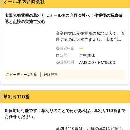
オールネス合同会社
太陽光発電機の草刈りはオールネス合同会社へ！作業後の写真確
認と点検の実施で安心
産業用太陽光発電所の敷地は広く、管
理するのは大変ですよね。 太陽光発
電機は雑草によって日影ができると上
ー
目安料金
手く発電が出来なくなり、故障の原因
年中無休
定休日
にもつながります。 そのため、この
AM9:00～PM18:00
営業時間
ような事態を防ぐには定期的な管理が
大切です。 「広い範囲は自分たちで
スピーディーな対応
経験豊富
も管理しきれない」 「誰か信頼でき
る業者に草刈りを代行してもらいた
い」 このようなお悩みは、太陽光発
電専門の草刈り業者であるオールネス
草刈り110番
合同会社にお任せください。当店は産
業用太陽光発電所で最大限発電できる
即日対応可能です！草刈りのことで何かあれば、草刈り110番まで
よう管理するお手伝いをしています。
お任せください。
お気軽にお問合せください。 ●太陽
光発電機所を運営する会社の草刈りだ
草刈り110番は、お庭の草刈りに関し