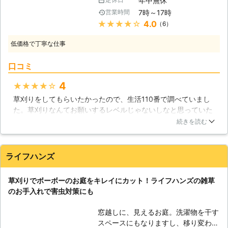
年中無休
いだろうか、とお悩みの方も心配いり
しても、頻繁にお参りができないため
7時～17時
営業時間
ません。それがどんなに些細な内容で
に管理に手間取っているかもしれませ
★★★★★
4.0
（6）
あっても、まちの便利屋として喜んで
んね。お役にたち隊は、そんなあなた
お引き受けいたします。初めての方で
様のお悩みの力となります。相談、見
低価格で丁寧な仕事
ももちろん大丈夫です。電話一本です
積もりは無料で行いますので、まずは
ぐにあなた様のもとへと参上して見せ
お気軽にご相談ください。
口コミ
ます。是非、私たちにお任せくださ
い。 【草刈り含んだお悩みを迅速に
4
★★★★★
解決！】 まちの便利屋として働いて
草刈りをしてもらいたかったので、生活110番で調べていまし
いて、皆様のお悩みを解決するという
た。草刈りなんてお願いするレベルじゃないしなと思っていた
ことはスピード勝負であることを学び
のですが、赤帽さとう軽運送さんは、そういう事でも全て引き
ました。基本的に私たちに依頼される
続きを読む
受けている、というのでお願いしました。対応も早いし、明る
際には急を要していることや、時間が
い方が担当してくれたので、すごく良かったです！他にも、便
ないことが多いのですね。そのような
利屋さんだからこその金額だったので、その点も素晴らしかっ
方の気持ちも、私たちは理解していま
ライフハンズ
たです！
す。早急に作業へと当たりますので、
ご安心ください。 【お見積もりは無
秋田県
由利本荘市
2016年12月22日
草刈りでボーボーのお庭をキレイにカット！ライフハンズの雑草
料です！】 皆様から気軽に頼りにし
のお手入れで害虫対策にも
ていただける企業となるため、当社は
無料でのお見積もりを実施していま
窓越しに、見えるお庭。洗濯物を干す
す。相談がしたいだけなのに、料金が
スペースにもなりますし、移り変わる