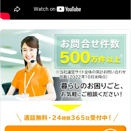
プロだからこそできる草刈り技術を、
庭はご友人から、好印象を受けること
お手頃な価格で継続利用してみません
間違いなしです。「ライフハンズ」
か？手入れされたお庭環境を、保ち続
は、そんな素晴らしいお庭づくりに、
けることができますよ。 料金が安く
努めさせていただきます。
なるだけはなく、お客様の草刈りをし
たお庭などがキレイになって一石二鳥
です。 もしも雑草などでお悩みでし
たらエコライフあきたまで草刈りをご
依頼くださいませ。