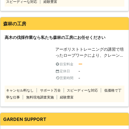
スピーディーな対応
経験豊富
術をもとにお客様に満足いただける仕
この他にも、採光の調節や剪定の管
サービスをおこなっています。伐採し
上がりにしてみせます。 弊社は24時
理、近隣トラブルなど。あらゆる理由
ようか気になっている木があるときに
間年中無休ですので、いつでもご相談
によって、伐採を試みている方がいら
は、教えてください！お客様の理想を
いただけます。ご相談は無料で伺って
っしゃいましたら、ぜひ当社「Rグル
実現するために必要な作業をお見積も
森林の工房
おりますので、ご安心を。場合によっ
ープ」までご相談ください！当社は害
りします。 作業当日の追加のご依頼
ては即日対応も可能です。 便利屋ヒ
虫駆除からお庭のトラブル、伐採など
にも極力対応しますので、お気軽にお
高木の伐採作業なら私たち森林の工房にお任せください
ューマンアシストは、お客様の日常を
には特に力を注いで、サービスを行っ
声がけください。 当店は特殊伐採や
より快適に過ごせるお手伝いをしてお
ている会社です。お客様にご満足頂け
重機を使った伐採を承っていますの
アーボリストトレーニングの講習で培
りますので、何かありましたら、私た
るよう、真心込めたサービスを提案い
で、一見難しそうな場所でもまずはご
ったロープワークにより、クレーンな
ちにお任せください。
たしますので、どうぞよろしくお願い
相談ください！伐採・伐根でお客様の
どが入らない場所などの剪定（枝のカ
https://humanassist78.com/
ー
目安料金
します！
安全と快適さをサポートします。
ットなど）や伐採などを行うことがで
-
定休日
きます。「木の様子が気になる」「枝
-
営業時間
を切りたい」「建物にかかって困って
いる」 樹木の伐採作業のことで何か
キャンセル料なし
サポート万全
スピーディーな対応
低価格で丁
ありましたら、私たち森林の工房にお
寧な仕事
無料現地調査実施
経験豊富
任せください。 弊社ではお客様から
のご依頼に迅速にお応えし、経験豊富
なスタッフが安全に十分配慮し、丁寧
な作業をいたします。 お客様からの
GARDEN SUPPORT
ご相談に幅広く対応いたします。 ま
た、伐採作業以外にも剪定作業に対応