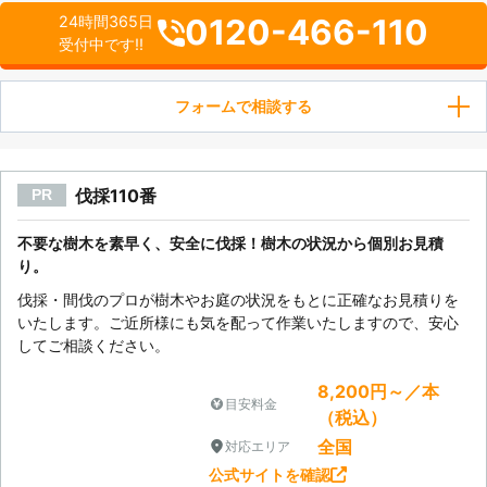
0120-466-110
24時間365日
受付中です!!
フォームで相談する
伐採110番
PR
不要な樹木を素早く、安全に伐採！樹木の状況から個別お見積
り。
伐採・間伐のプロが樹木やお庭の状況をもとに正確なお見積りを
いたします。ご近所様にも気を配って作業いたしますので、安心
してご相談ください。
8,200円～／本
目安料金
（税込）
全国
対応エリア
公式サイトを確認