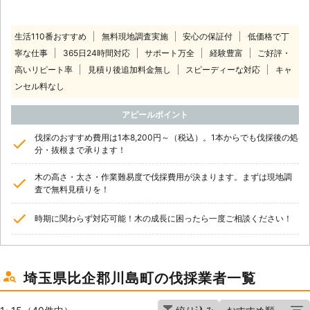
生活110番おすすめ
無料現地調査実施
安心の保証付
低価格で丁
寧な仕事
365日24時間対応
サポート万全
経験豊富
ご好評・
高いリピート率
見積り後追加料金無し
スピーディーな対応
キャ
ンセル料なし
アピールポイント
伐採のおすすめ費用は1本8,200円～（税込）。1本からでも伐採後の処
分・抜根まで承ります！
木の高さ・太さ・作業難易度で伐採費用が決まります。まずは現地調
査で無料見積りを！
時期に関わらず対応可能！木の成長に困ったら一度ご相談ください！
埼玉県比企郡川島町の伐採業者一覧