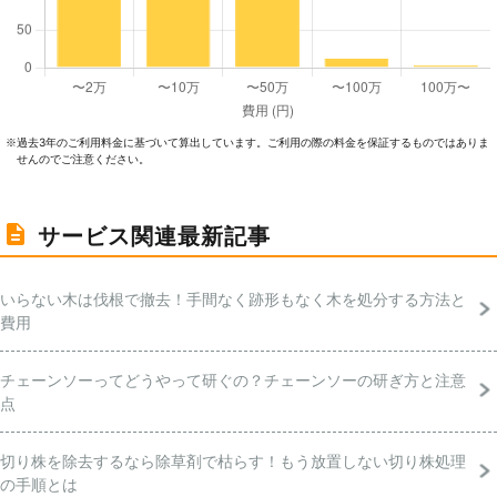
過去3年のご利⽤料⾦に基づいて算出しています。ご利⽤の際の料⾦を保証するものではありま
※
せんのでご注意ください。
サービス関連最新記事
いらない木は伐根で撤去！手間なく跡形もなく木を処分する方法と
費用
チェーンソーってどうやって研ぐの？チェーンソーの研ぎ方と注意
点
切り株を除去するなら除草剤で枯らす！もう放置しない切り株処理
の手順とは