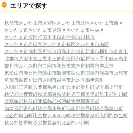
エリアで探す
秩父市
さいたま市大宮区
さいたま市北区
さいたま市西区
さいたま市
さいたま市見沼区
さいたま市中央区
さいたま市桜区
行田市
川口市
熊谷市
川越市
さいたま市岩槻区
さいたま市緑区
さいたま市南区
さいたま市浦和区
所沢市
日高市
加須市
新座市
桶川市
久喜市
北本市
八潮市
富士見市
三郷市
蓮田市
坂戸市
幸手市
鶴ヶ島市
吉川市
ふじみ野市
白岡市
和光市
志木市
朝霞市
本庄市
東松山市
春日部市
狭山市
飯能市
羽生市
鴻巣市
深谷市
上尾市
草加市
蕨市
戸田市
入間市
越谷市
北足立郡伊奈町
入間郡三芳町
入間郡毛呂山町
比企郡滑川町
児玉郡上里町
秩父郡小鹿野町
秩父郡東秩父村
児玉郡美里町
児玉郡神川町
北葛飾郡松伏町
北葛飾郡杉戸町
大里郡寄居町
南埼玉郡宮代町
比企郡川島町
比企郡吉見町
比企郡嵐山町
比企郡鳩山町
比企郡ときがわ町
秩父郡横瀬町
入間郡越生町
秩父郡皆野町
秩父郡長瀞町
比企郡小川町