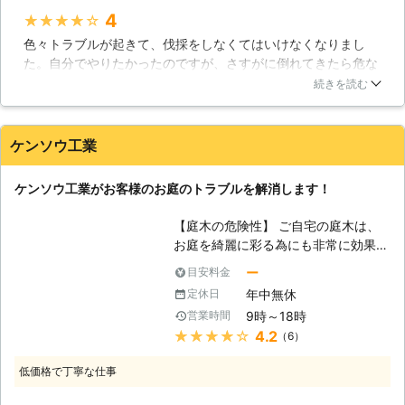
嫌な思いをしますよね。トラブルへと
4
★★★★★
発展してしまうのも当然の成り行きで
色々トラブルが起きて、伐採をしなくてはいけなくなりまし
しょう。その他にも、知識がないと直
た。自分でやりたかったのですが、さすがに倒れてきたら危な
接的な身の危険が降りかかることも考
いと思いエフネット企画・アン便利屋群馬さんに依頼しまし
えられます。大木の転倒による圧迫
続きを読む
た。伐採の知識が豊富で、色々な事を教えてもらいました。そ
や、そこに営巣するハチなどの襲来な
れ故に安全に倒す方法も熟知していて安心しました。安全な方
どです。どうしてもこれらの不安が残
へ確実に切り倒してもらい、無事伐採してもらう事ができて満
る場合には、私たちエフネット企画に
ケンソウ工業
足でした！
お任せください。 【ご利用者様にと
って快適な環境を提供します】 ひと
群馬県
邑楽郡邑楽町
2016年12月22日
ケンソウ工業がお客様のお庭のトラブルを解消します！
くちに伐採と言っても、人によって最
適な伐採は異なってきます。大切なの
【庭木の危険性】 ご自宅の庭木は、
は、ご利用者様にとって何が快適で、
お庭を綺麗に彩る為にも非常に効果を
何が理想なのかを知ることです。私た
発揮しますが、無視してはいけない危
ー
目安料金
ちエフネット企画は、その点を何より
険も含んでいます。庭木は、普通の木
も大切に思っているので、ご利用者様
年中無休
定休日
と同じ様に長寿と言われていますが、
に親身な対応での作業を行わせていた
9時～18時
営業時間
環境次第でその寿命がグンと下がり、
だきます。お声を頂ければその内容を
★★★★★
4.2
（6）
木が腐ってしまう可能性があります。
配慮した業務を行いますので、気軽に
腐った庭木には多くの害虫の標的とさ
お申し出ください。
低価格で丁寧な仕事
れてしまいますし、木の枝が落下して
しまい、小さな子供の目に刺さる可能