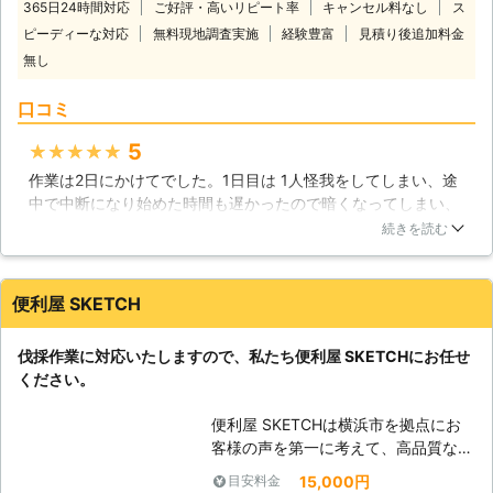
365日24時間対応
ご好評・高いリピート率
キャンセル料なし
ス
業でお困りの際はぜひ「便利屋
ピーディーな対応
無料現地調査実施
経験豊富
見積り後追加料金
TRUSCAT」にお任せください。お客
無し
様のお悩みは全力で解決いたします。
【伐採作業を業者に依頼したほうがい
口コミ
い理由】 大きくなった木の伐採は労
力がかかるだけでなく危険がともなう
5
★★★★★
作業となってしまいます。背が高い庭
木は、万が一予期せぬ方向に倒れてし
作業は2日にかけてでした。1日目は 1人怪我をしてしまい、途
まった場合、周囲の建物や人に被害が
中で中断になり始めた時間も遅かったので暗くなってしまい、
及ぶおそれがあるのです。 大きな木
家の前の道路に枝や葉が沢山散らばったままで帰ってしまわれ
続きを読む
は伐採の作業中に枝木が頭上に落ちて
たので、こちらで夜、掃き掃除をしなくてはいけなくなりまし
きたりと、小さな木よりも事故が起こ
たが、翌日に来てくれた方は綺麗に掃除もしていってくれまし
る危険性が大きく増してしまいます。
た。家の周りもスッキリしたので1日目と2日目に来て作業して
便利屋 SKETCH
そのため、大きな庭木の伐採作業では
くれた３人に感謝です！ありがとうございました。
高さや太さ、伐採方法を最大限配慮す
東京都
板橋区
2026年06月17日
伐採作業に対応いたしますので、私たち便利屋 SKETCHにお任せ
る必要があるのです。 【弊社で安心
ください。
してご依頼いただけます】 弊社はこ
のようなトラブルが起きないよう経験
便利屋 SKETCHは横浜市を拠点にお
を積み技術を磨いてまいりました。も
客様の声を第一に考えて、高品質なサ
ちろん、お客様に少しでも不安がない
ービスを提供しております。 業務内
よう安全確実に作業いたします。 伐
15,000円
目安料金