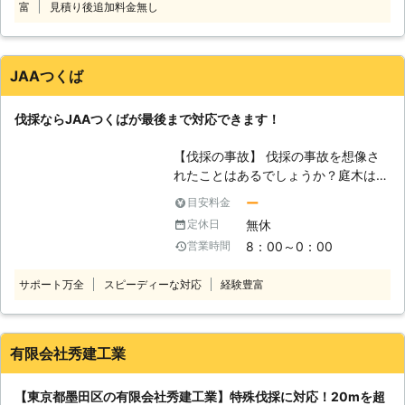
ロフェッショナルが在籍！これまでの
富
見積り後追加料金無し
験豊富で実績豊富なベテランが対応
経験から伐採工事も安全・丁寧を心が
し、お客様のご要望に沿った形で作業
け、お客様に納得いただける作業をお
します。 常にお客様目線での作業を
こないます。 植木の伐採は、木の根
心掛けておりますので、適当な作業は
JAAつくば
元に近い部分から幹を切り落としま
一切いたしません。
す。この作業は木が倒れることもあっ
伐採ならJAAつくばが最後まで対応できます！
て大きいほど危険が高くなり、技術が
ないと難しいです。「育ちすぎた庭木
【伐採の事故】 伐採の事故を想像さ
を伐採したい」というときには、当店
れたことはあるでしょうか？庭木は大
にお任せください。 <若手スタッフで
きければ大きいほど倒れた時の衝撃は
構成！力仕事には自信アリ> 当店は若
ー
目安料金
大きいので、もし、近くに人がいた場
手スタッフで構成されており、ほかに
無休
定休日
合、どんな大怪我をするか、考えただ
はない活気あふれるサービスが強みで
8：00～0：00
営業時間
けで恐ろしいです。倒れた庭木の衝撃
す。力仕事には自信がありますので、
で骨が折れることは避けられません
屋外での作業も何なりとお申し付けく
サポート万全
スピーディーな対応
経験豊富
し、下手をすると、内臓や心臓が押し
ださい。 ただ活気があるだけでなく
潰される恐れも考えられます。
「丁寧」「迅速な対応」も心がけてい
【JAAつくばに任せてください】 本
ます。最短で即日の対応もできますか
ページ以外にも、たくさんのページを
ら、お急ぎのときにもまずはご相談か
有限会社秀建工業
ご覧になられたと思いますが、是非他
らどうぞ！ <草刈りや剪定などお庭仕
社よりも、当社をお選びください。当
事とも組み合わせ！> 伐採だけでな
【東京都墨田区の有限会社秀建工業】特殊伐採に対応！20mを超
社は今まで伐採の問題に常に取り組ん
く、併せて剪定や草刈りなど一括でお