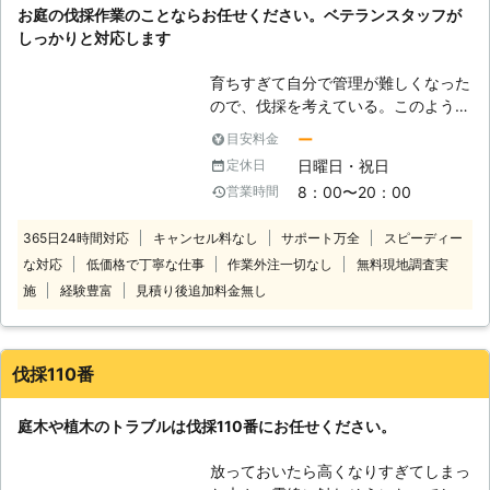
お庭の伐採作業のことならお任せください。ベテランスタッフが
しておりますので、伐採や剪定のこと
しっかりと対応します
で何かありましたら、弊社までお気軽
にご相談ください。どのサービスもリ
育ちすぎて自分で管理が難しくなった
ーズナブルな価格で対応いたします。
ので、伐採を考えている。このような
弊社ホームページ
お客様はおりませんか？ 弊社では、
https://www.shinrin-no-kobo.com
ー
目安料金
お客様の「お庭の困った」を解決して
日曜日・祝日
定休日
おります。経験豊富で実績豊富な造園
8：00〜20：00
営業時間
作業のプロが在籍しております。正し
い知識、今まで培ってきた技術と経験
365日24時間対応
キャンセル料なし
サポート万全
スピーディー
でお客様の満足いく作業内容を提供い
な対応
低価格で丁寧な仕事
作業外注一切なし
無料現地調査実
たしますのでお任せください。 また
作業中は、お客様や近隣の方の安全を
施
経験豊富
見積り後追加料金無し
第一に考え作業させていただきます。
誠心誠意、真心こめて作業いたしま
す。 弊社では、リーズナブルな価格
伐採110番
で対応させていただいておりますの
で、お庭のことでなにかありました
庭木や植木のトラブルは伐採110番にお任せください。
ら、いつでもご相談ください。
放っておいたら高くなりすぎてしまっ