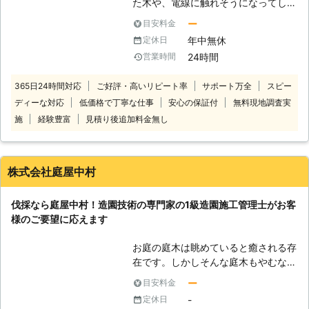
た木や、電線に触れそうになってしま
っている木など、ご自分では手に負え
ー
目安料金
なくなってしまった木はありません
年中無休
定休日
か？ 伐採110番では、1本から伐採、
24時間
営業時間
抜根をお受けします。 一人で悩まず
に伐採110番へ是非ご相談ください。
365日24時間対応
ご好評・高いリピート率
サポート万全
スピー
24時間365日、無料でお電話でのご
ディーな対応
低価格で丁寧な仕事
安心の保証付
無料現地調査実
相談をお受けしております。 【伐採
110番の4つの強み】 ・庭木や植木1本
施
経験豊富
見積り後追加料金無し
～でも伐採や抜根が可能です。 1本だ
けでも伐採、抜根をさせていただきま
す。お気軽にお問い合せください。
株式会社庭屋中村
・立ち合いなしで作業が可能です。
「仕事で立ち合える時間がない」、
伐採なら庭屋中村！造園技術の専門家の1級造園施工管理士がお客
「実家が遠い」などの立ち合いが難し
様のご要望に応えます
い場合も、作業をおこなうことができ
ます。 ・作業が難しい場所でも対応
お庭の庭木は眺めていると癒される存
いたします。 高くて手の届かない場
在です。しかしそんな庭木もやむなく
所や、危険な場所などでも大丈夫で
伐採が必要となることがあります。
す！熟練の技術を持ったスタッフがど
ー
目安料金
「木の幹が伸びすぎて庭木が近所の敷
んな場所でも作業いたします。 ・現
-
定休日
地に入りそうだよ」 「枯れてる木だ
地調査や見積りは無料です。 伐採110