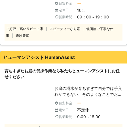
す。特に夏場の場合などは、湿気が多
なってきた経験から、高いスキルを持
ー
目安料金
く、日陰になるような場所を好む傾向
った少数のスタッフでも安全・安心に
無し
定休日
があるのです。これは、木陰も十分に
伐採作業をおこないます。現地での突
09：00～19：00
営業時間
狙われやすい場所だと言えます。もし
然の追加作業もすすんで対応しますの
害虫に狙われてしまえば、木はどんど
で、ご要望がありましたらお気軽にお
ご好評・高いリピート率
スピーディーな対応
低価格で丁寧な仕
ん腐っていき、やがてはあらゆる害虫
申し付けください。 【特殊伐採で重
事
経験豊富
を呼び寄せ、近隣の方々にも被害が及
機が入れない場所も安全に作業】 背
んでしまうかもしれません。 【腐っ
の高い木の伐採には、重機を使うこと
た木はシロアリを呼び寄せる？】 腐
が多いです。しかし斜面であったり、
った木はシロアリを呼ぶ、ということ
住宅街で狭かったりすると、重機が使
ヒューマンアシスト HumanAssist
を聞いたことはありませんか？シロア
えないことも。そんなときには木に登
リは木材を大好物としていますので、
って作業する「特殊伐採」で対応しま
育ちすぎたお庭の伐採作業なら私たちヒューマンアシストにお任
一般的にもこのような情報は広まって
す！ 木の上から枝、幹を少しずつ切
せください
います。しかし、実はこちら、誤解の
り詰めて伐採していくので、木が倒れ
ある内容となるのです。腐った木をシ
る心配もなく周りに建物がある場合に
お庭の樹木が育ちすぎて自分では手入
ロアリが食べているのではなく、シロ
も安全に作業できますよ。「伐採した
れができない、そのようなことでお困
アリが食べることで木を腐らせてしま
い木の生えた場所が難しいからと断ら
りのお客様はおりませんか。お庭の伐
っているのです。そのため、シロアリ
れた」という経験がある場合にも、当
ー
目安料金
採作業のことなら私たちヒューマンア
に狙われた場合、気づくのが遅れてし
店に一度ご相談ください。 【伐採・
不定休
定休日
シストにお任せください。 豊富な経
まうと庭木の伐採、住宅のシロアリ駆
伐根の複数依頼でお得な割引あり！】
9:00～18:00
営業時間
験、正しい知識を所有した熟練のプロ
除などを行う必要もあります。 【伐
複数本の伐採と伐根のご依頼をいただ
がお伺いします。今まで培ってきた技
採でお困りの方はご相談ください！】
いた場合、状況に応じて5％～の割引