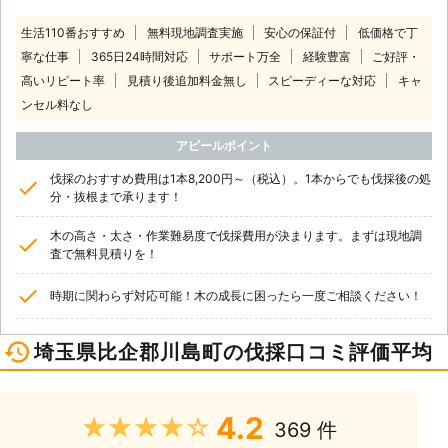
生活110番おすすめ
無料現地調査実施
安心の保証付
低価格で丁
寧な仕事
365日24時間対応
サポート万全
経験豊富
ご好評・
高いリピート率
見積り後追加料金無し
スピーディーな対応
キャ
ンセル料なし
アピールポイント
伐採のおすすめ費用は1本8,200円～（税込）。1本からでも伐採後の処
分・抜根まで承ります！
木の高さ・太さ・作業難易度で伐採費用が決まります。まずは現地調
査で無料見積りを！
時期に関わらず対応可能！木の成長に困ったら一度ご相談ください！
埼玉県比企郡川島町の伐採口コミ評価平均
4.2
★★★★★
369 件