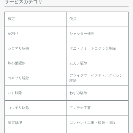
サービスカテゴリ
剪定
伐採
草刈り
シャッター修理
シロアリ駆除
ダニ・ノミ・トコジラミ駆除
蜂の巣駆除
ムカデ駆除
アライグマ・イタチ・ハクビシン
ゴキブリ駆除
駆除
ハト駆除
ねずみ駆除
コウモリ駆除
アンテナ工事
漏電修理
コンセント工事・取替・増設