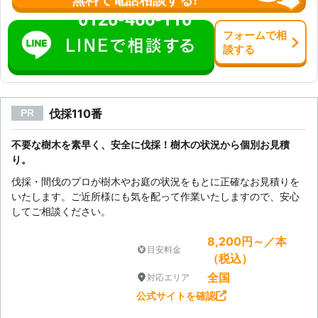
いう観点からお客様とのコミュニケー
0120-466-110
ションを大切にしたいと考えていま
す。株式会社庭師中村の伐採で安全に
フォーム
で
相
木を伐採してみませんか。
談
する
伐採110番
PR
不要な樹木を素早く、安全に伐採！樹木の状況から個別お見積
り。
伐採・間伐のプロが樹木やお庭の状況をもとに正確なお見積りを
いたします。ご近所様にも気を配って作業いたしますので、安心
してご相談ください。
8,200円～／本
目安料金
（税込）
全国
対応エリア
公式サイトを確認