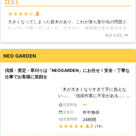
口コミ
性も0ではありません。庭木が大きい
と枯れ葉が近隣住民の方の敷地に侵入
4
★★★★★
してしまい、トラブルの原因となって
大きくなってしまった庭木があり、これが落ち葉や虫の問題と
しまうでしょう。 【剪定・伐採は重
なっていて困っていました。さすがに、伐採後の木を処分する
要な作業】 この様な被害の対策をす
のは大変だと思いケンソウ工業さんに連絡して家に来てもらい
るには、庭木の剪定を行い、木の枝を
続きを読む
ました。色々相談し、見積もりもリーズナブルだったので伐採
綺麗にしておかなければなりません。
依頼しました。綺麗に切り株にしてもらえ、伐った木もトラッ
剪定すれば、木の枝が落下する事もな
クで運んでもらえたので満足です！
く、綺麗な庭木を維持できます。腐り
NEO GARDEN
かけとなってしまった庭木は、伐採す
群馬県
太田市
2016年12月29日
る事をお勧めします。腐りかけの木は
伐採・剪定・草刈りは「NEOGARDEN」にお任せ！安全・丁寧な
害虫被害以外にも倒壊の危険もありま
仕事でお客様に笑顔を
すので、伐採して安全な環境を維持す
る必要があるのです。 【ケンソウ工
「木が大きくなりすぎて手に負えな
業がお客様のお力になります！】 お
い…」 「伐採作業に不安がある…」
庭の伐採・剪定作業をお考えの方の為
このようなお悩みをお持ちの方も多い
ー
目安料金
に、ケンソウ工業がお客様のお力にな
のではないでしょうか。庭木は種類に
ります！ケンソウ工業ではお庭の木の
年中無休
定休日
よって成長速度が違います。そのた
伐採の他、草刈りや剪定も同時に行い
24時間
営業時間
め、いつの間にか大きくなりすぎて手
ます。お庭を綺麗にされたい方は、お
★★★★★
4.7
（14）
に負えないというケースも少なくあり
気軽にお問合せ下さいませ！
ません。 そんなときは庭木の伐採作