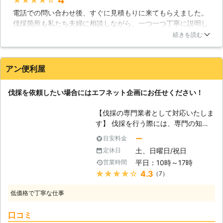
っております。作業に慣れたスタッフ
大迷惑となってしまいます。ご自身で
電話での問い合わせ後、すぐに見積もりに来てもらえました。
が、責任をもって丁寧に作業させてい
行うことはコストカットにはなります
伐採箇所も私たち夫婦に相談しながら、一つ一つ丁寧に説明し
ただきますので、ご安心ください。年
が、それ以上にデメリットも多い作業
て決めてもらえたのがとても印象が良かったです。いざ自分で
間管理など、毎年リピートしてくださ
です。あまり無理をせずに、私たちに
続きを読む
しようと思ってもできない部分や、伐採後の処分まですべてお
るお客様も多数いらっしゃいます。
ご依頼ください。皆様のお問い合わせ
任せできたのでプロに頼んで正解でした。終始手際の良い早い
【お見積りや現地調査は無料です】
をお待ちしています。
対応が気持ちが良かったです。
また、当社の伐採サービスはお見積り
アン便利屋
や現地調査を無料で行っております。
埼玉県
草加市
2016年12月20日
よくある出張費などはかかりませんの
伐採を依頼したい場合にはエフネット企画にお任せください！
で、お気軽にお見積りをご利用くださ
い。 また、作業後に追加料金を請求
【伐採の専門業者として対応いたしま
するといったことは一切ございませ
す】 伐採を行う際には、専門の知識
ん！お見積りでご提案した金額以上の
が必要不可欠です。それ無しでの作業
ご請求はいたしませんのでご安心くだ
ー
目安料金
を行ってしまった場合には、いくつか
さい。また、カードでのお支払いもう
土、日曜日/祝日
定休日
問題が起こる恐れがあります。例え
けたまわっております。まずは、無料
平日：10時～17時
営業時間
ば、近隣トラブルです。伐採はどうし
にてお見積もりをいたしますので、ご
★★★★★
4.3
（7）
ても刈り取った枝葉が宙を舞いやす
連絡下さい。
く、それが近隣の方の敷地内へと侵入
低価格で丁寧な仕事
してしまう恐れがあります。自分の近
所で伐採を行っている人がいて、その
口コミ
残骸が自分の敷地内へと入ってきたら