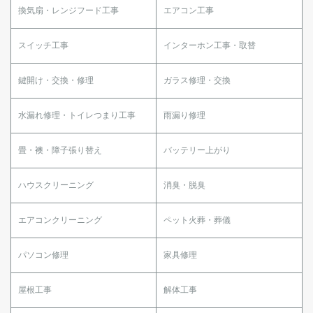
換気扇・レンジフード工事
エアコン工事
スイッチ工事
インターホン工事・取替
鍵開け・交換・修理
ガラス修理・交換
水漏れ修理・トイレつまり工事
雨漏り修理
畳・襖・障子張り替え
バッテリー上がり
ハウスクリーニング
消臭・脱臭
エアコンクリーニング
ペット火葬・葬儀
パソコン修理
家具修理
屋根工事
解体工事