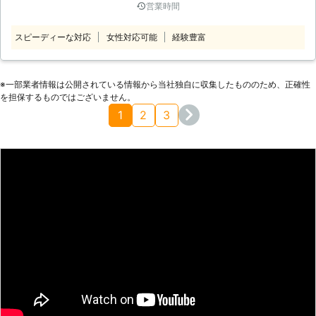
営業時間
からいつ倒れるか分からなくて怖いな
番では分かりやすい料金設定でお見積
あ」 こんな風に、伐採が必要な木が
りを提示しています。 正式お見積り
スピーディーな対応
女性対応可能
経験豊富
あると、安全のためにできるだけ早く
後に追加料金が発生することはありま
伐採してしまいたいですよね。しか
せん。 ※対応エリア・現場状況によ
し、自分で慣れない伐採を無理してお
り、事前にお客様にご確認したうえで
こなうと木を切る方向を間違えてしま
※⼀部業者情報は公開されている情報から当社独⾃に収集したもののため、正確性
調査・見積もりに費用をいただく場合
を担保するものではございません。
い、事故につながるおそれも。 そう
がございます
1
2
3
なってしまう前に、株式会社庭屋中村
がお助けいたします。株式会社庭屋中
村は、埼玉県新座市を中心とした地域
にお住まいのお客様からの伐採のご依
頼を承っております。 【株式会社庭
屋中村の強み】 株式会社庭屋中村に
は多くのお客様からご満足いただいて
いる強みがございます。 ①お見積り
時、必ず1級造園施工管理士がお客様
にご納得いただけるまで、お客様のご
要望やご不安な点のヒアリングを承り
ます！1級造園施工管理士とは、造園
工事の工程管理や品質・安全管理をお
こなう造園技術の専門家です。実務経