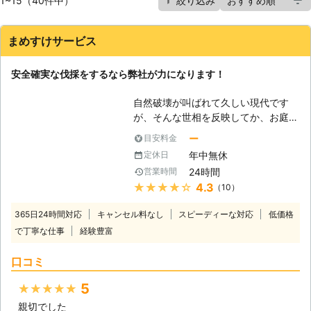
1~15（40件中）
絞り込み
まめすけサービス
安全確実な伐採をするなら弊社が力になります！
自然破壊が叫ばれて久しい現代です
が、そんな世相を反映してか、お庭に
庭木を植える方は多く見受けられま
ー
目安料金
す。お庭は、おそらく最も身近に自然
年中無休
定休日
を作れる場所でしょう。特に一軒家を
24時間
営業時間
お持ちの方にとって、お庭をどのよう
★★★★★
4.3
（10）
にデザインするのかは大きな楽しみな
のではないでしょうか。 しかし「過
365日24時間対応
キャンセル料なし
スピーディーな対応
低価格
ぎたるは猶及ばざるが如し」と言うよ
で丁寧な仕事
経験豊富
うに、伸びすぎてしまった庭木は逆に
トラブルの元になってしまうこともま
口コミ
まあります。もしもそうなってしまい
ましたら、伐採という選択を考えるこ
5
★★★★★
とも必要でしょう。私たち「まめすけ
親切でした
サービス」は、お庭に関する専門家で