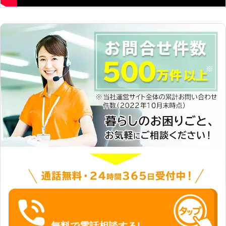
験を積み難易度の高い試験をクリアし
た1級造園施工管理技士がいる株式会
社庭屋中村だからこそ、お客様のお庭
のお悩みに対応することができます
よ。 ②100パーセント自社作業！下
請けを使わず自社ですべて作業を請け
負うことで、より責任をもった施工を
おこなうことができます。さらに下請
けに支払う中間マージンが発生しない
ので余分な伐採費用もかからなくなり
ますよ。 ③地域のみなさまと親睦を
深められるイベントの実施！マンショ
ンや福祉施設・店舗管理では花植えな
どの作業を現場関係者と楽しく行い、
地域のみなさまとの親睦を深めていま
す。また、お客様とのコミュニケーシ
ョンを大切にしているため、地域のみ
なさまと親睦を深めることでより気軽
にお庭のお悩みをご相談いただける環
境を作っていますよ。 株式会社庭師
中村は“植木屋もサービス業である”と
無料で電話相談する!