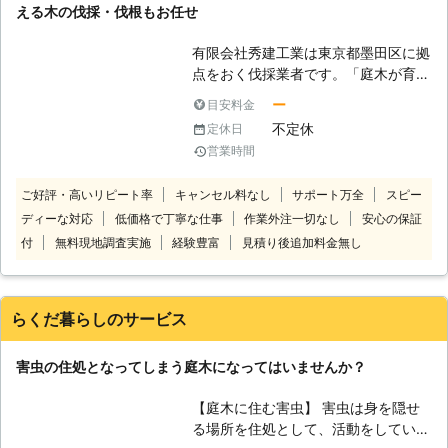
える木の伐採・伐根もお任せ
できましたので、事故なく伐採を完了
庭をキレイにしたいというご依頼のと
させることに自信があります。もちろ
きにも当店へ！ご要望に柔軟に対応で
有限会社秀建工業は東京都墨田区に拠
ん、高い難易度に直面した経験も一度
き、お庭の管理から、バルコニーやお
点をおく伐採業者です。「庭木が育ち
や二度ではありません。ですが、そう
庭の清掃もおこなっています。詳しい
すぎて邪魔になってしまった」「電線
いった経験を得てきたおかげで、今の
サービス内容は以下のページをご覧く
ー
目安料金
近くまで枝が伸びてしまって危険」な
当社があると思っています。 【小さ
ださい！ 【実際の施工実績（一
不定休
定休日
どというお困りごとは、伐採で解決さ
な伐採から大きな伐採まで】 庭木の
例）】 〇千葉県木更津市 依頼内容；
営業時間
せましょう。 当店では木の幹を根近
大きさに関係なく、伐採をご依頼くだ
草刈りと伐採を希望 状況：（草刈り
くで切り倒す「伐採」工事と、根を掘
さい。例え小さな庭木であっても、不
範囲）車2台分・（木の状態）1mほど
ご好評・高いリピート率
キャンセル料なし
サポート万全
スピー
り起こす「抜根」工事どちらも承って
測の事態が起きることは充分ありま
の笹 ごみ処分：希望 料金：30,000円
ディーな対応
低価格で丁寧な仕事
作業外注一切なし
安心の保証
います。土地を活用する場合などは、
す。大きな庭木だと、より危険度は高
※税込価格です。 ※状況に応じて料金
根の掘り起こしは大切ですよね。 重
付
無料現地調査実施
経験豊富
見積り後追加料金無し
くなるでしょう。JAAつくばは茨城・
は変動します。
機を使った作業から、人の手での作業
埼玉・千葉で活躍しているので、3県
まで承っています。伐採をお考えのと
にお住まいの方は是非ご用命くださ
きには当店にご依頼ください。 【小
い！
らくだ暮らしのサービス
さな木から20メートルを超える大木
まで伐採対応！】 伐採作業では、1m
害虫の住処となってしまう庭木になってはいませんか？
ほどの庭木から20メートルを超える
樹木まで承っています。庭木1本から
【庭木に住む害虫】 害虫は身を隠せ
対応できますので、伐採をお考えの際
る場所を住処として、活動をしていま
はご相談を！ 宅地造成や伐開をおこ