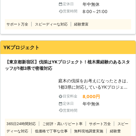
容につきましては便利屋業(不用品回
採は、木の高さによっても難易度が変
年中無休
定休日
収・遺品整理・剪定・伐採・ハウスク
わります。伐採のご依頼はぜひ弊社を
8:00～21:00
営業時間
リーニングetc)でお客様のお悩みを私
ご利用ください。
たちが解決いたします！ お客様に信
サポート万全
スピーディーな対応
経験豊富
頼される街の便利屋を目指して日々奮
闘中！ 小さなものから大きなものま
で生活のトラブルでお困りでしたら、
私たち【便利屋 SKETCH】にご相談
YKプロジェクト
ください。 お客様のご依頼、スタッ
フ一同心からお待ちしております。
【東京都新宿区】伐採はYKプロジェクト！植木業経験のあるスタ
【便利屋 SKETCHの伐採について】
ッフが1都3県で密着対応
弊社では伐採のご依頼もお受けしてお
ります。 こんな時には私たちにご相
庭木の伐採をお考えになったときは、
談ください。 ・しっかりとした本物
1都3県に対応しているYKプロジェク
の職人に頼みたい ・一本だけだと頼
トにお任せを！地域に密着でお客様の
みにくい ・ついでに剪定も行ってほ
8,000円
目安料金
ご要望に柔軟に対応しますので、ご依
しい ・近隣の迷惑をかけずに対応し
年中無休
定休日
頼お待ちしていま
てもらいたい etc... 【自分でも伐採は
営業時間
す。
できるか】 幹が太かったり、背の高
<植木業に
い樹木だと未経験者では難しいでしょ
365日24時間対応
ご好評・高いリピート率
サポート万全
スピー
務めたプロによる伐採工事！> YKプ
う。 そこは無理せず、私たちプロの
ディーな対応
低価格で丁寧な仕事
無料現地調査実施
経験豊
ロジェクトには植木業に務めていたプ
業者にご相談ください。 弊社では経