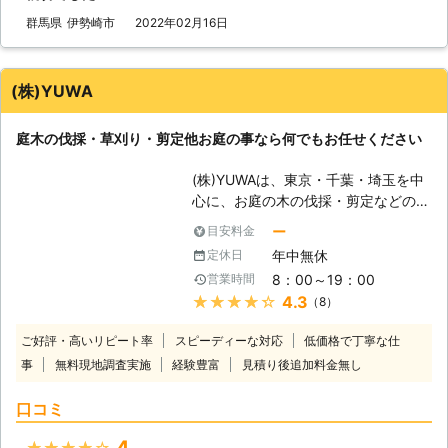
す。もしも伐採に興味を持たれました
群馬県
伊勢崎市
2022年02月16日
ら、私たちにご一報ください。 【具
体的なトラブル】 それでは、実際に
どのようなトラブルが発生しているの
(株)YUWA
でしょうか。最もイメージしやすいの
は、隣家への枝葉の侵入ではないでし
庭木の伐採・草刈り・剪定他お庭の事なら何でもお任せください
ょうか。敷地が狭い日本において、隣
家との境目というのはトラブルの元に
(株)YUWAは、東京・千葉・埼玉を中
なってきました。剪定をすることで一
心に、お庭の木の伐採・剪定などのサ
時的に問題を解決することはできます
ービスをご提供しております。経験豊
が、少しすればまた再発するでしょ
ー
目安料金
富な熟練のスタッフが、迅速・丁寧な
う。他には、折れた枝や果実が落下す
年中無休
定休日
作業をいたします。 お客様に「あり
るという物があります。運悪く通行人
8：00～19：00
営業時間
がとう」と喜んでいただけるサービス
が下に入れば、怪我を負わせてしまう
★★★★★
4.3
（8）
を、リーズナブルにお届けしておりま
かもしれません。 【私たちにお任せ
す。伐採作業をお考えなら、是非お任
を】 細く低い樹木なら、ご自身で伐
ご好評・高いリピート率
スピーディーな対応
低価格で丁寧な仕
せください。 【当社のご提供サービ
採することも可能です。しかし何mと
事
無料現地調査実施
経験豊富
見積り後追加料金無し
ス】 当社では、大きくなった木の剪
いう樹木になりますと、伐採には大き
定・伐採作業のほか草刈り・生垣の刈
な危険が伴います。倒れる方向によっ
口コミ
込や、消毒・薬剤散布など、お庭をス
ては自分がまきこまれてしまうことも
ッキリさせる様々なサービスを取り扱
ありますし、道路や隣家に倒れこむと
4
★★★★★