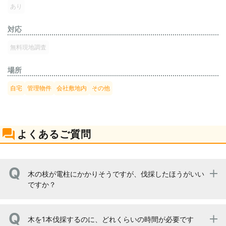
あり
対応
無料現地調査
場所
自宅
管理物件
会社敷地内
その他
よくあるご質問
木の枝が電柱にかかりそうですが、伐採したほうがいい
ですか？
大変危険ですので、伐採もしくは剪定することをおすすめ
木を1本伐採するのに、どれくらいの時間が必要です
します。剪定で対処した場合には、また枝が伸びてきたら