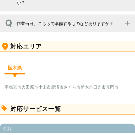
か？
切る必要がありますので、面倒と思われるかもしれませ
ん。定期的な手入れが難しいようでしたら、伐採を検討さ
れたほうがいいでしょう。
木の太さや高さなどによって所要時間が変わってきます。
作業当日、こちらで準備するものなどありますか？
また、狭い場所では通常よりも、作業時間をいただくこと
がありますことをご了承ください。お見積りをお伝えする
際に、作業時間についても説明させていただきますが、で
伐採作業に必要な道具などは、当社スタッフが持参いたし
きる限り、余裕のある日程にてスケジュールを組ませてい
対応エリア
ます。お客様のほうでは準備していただくものなどありま
ただければと思います。
せんので、当日はスタッフが到着するのをお待ちくださ
い。また、作業後はスタッフが片付け、清掃まで行います
のでご安心ください。
栃木県
宇都宮市
大田原市
小山市
鹿沼市
さくら市
栃木市
日光市
真岡市
対応サービス一覧
伐採