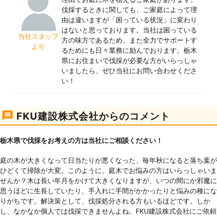
伐採するときに関しても、ご家庭によって理
由は違いますが「困っている状況」に変わり
はないと思っております。当社は困っている
当社スタッフ
方の味方であるため、また全力でサポートす
より
るためにも日々業務に励んでおります。栃木
県にお住まいで伐採が必要な方がいらっしゃ
いましたら、ぜひ当社にお問い合わせくださ
い！
FKU建設株式会社からのコメント
栃木県で伐採をお考えの方は当社にご相談ください！
庭の木が大きくなって日当たりが悪くなった、毎年秋になると落ち葉が
ひどくて掃除が大変。このように、庭木でお悩みの方はいらっしゃいま
せんか？木は長い年月をかけて大きくなりますが、いつの間にか邪魔に
思うほどに生長していたり、手入れに手間がかかったりと悩みの種にな
りがちです。解決策として、伐採処分される方もいるほどです。しか
し、なかなか個人では伐採できませんよね。FKU建設株式会社にご依頼