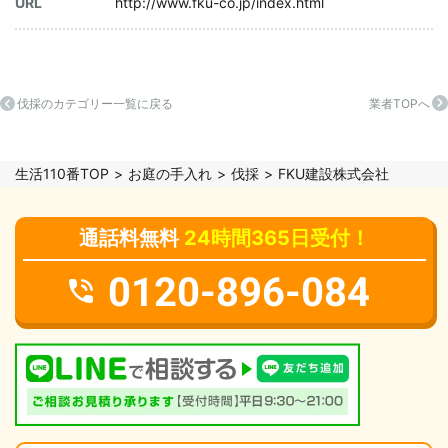
URL
http://www.fku-co.jp/index.html
伐採のカテゴリー一覧に戻る
業者TOPへ
生活110番TOP
お庭の手入れ
伐採
FKU建設株式会社
通話料無料
24時間365日受付！
0120-896-084