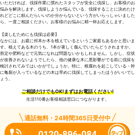
いただければ、伐採作業に慣れたスタッフが安全に伐採し、お客様のお
悩みを解決します。伐採しようか悩んでいる、伐採することに決めたけ
れどどこに頼んだらいいのか分からないという方がいらっしゃいました
ら、一度ご相談ください。お客様のお悩みに精一杯お応えします。
【楽しむためにも伐採は必要】
なかには、お庭に何本か木を植えているというご家庭もあるかと思いま
す。植えてある木のうち、1本が著しく傷んでいたらどうされますか。
剪定や肥料などで元気になれば問題ないかもしれません。しかし、症状
が改善されないようでしたら、他の健康な木に悪影響がでる前に伐採を
検討されてみてはいかがでしょうか。特に、根腐れを起こしている・幹
に亀裂が入っているなどの木は早めに伐採してしまったほうがいいでし
ょう。
ご相談だけでもOK!まずはお電話ください!
生活110番お客様相談窓口につながります。
通話無料・24時間365日受付中
0120-896-084