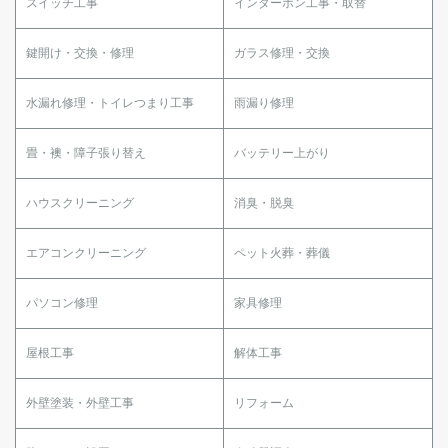
スイッチ工事
インターホン工事・取替
鍵開け・交換・修理
ガラス修理・交換
水漏れ修理・トイレつまり工事
雨漏り修理
畳・襖・障子張り替え
バッテリー上がり
ハウスクリーニング
消臭・脱臭
エアコンクリーニング
ペット火葬・葬儀
パソコン修理
家具修理
屋根工事
解体工事
外壁塗装・外壁工事
リフォーム