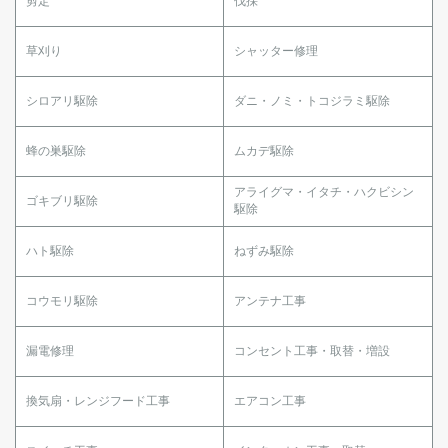
剪定
伐採
草刈り
シャッター修理
シロアリ駆除
ダニ・ノミ・トコジラミ駆除
蜂の巣駆除
ムカデ駆除
アライグマ・イタチ・ハクビシン
ゴキブリ駆除
駆除
ハト駆除
ねずみ駆除
コウモリ駆除
アンテナ工事
漏電修理
コンセント工事・取替・増設
換気扇・レンジフード工事
エアコン工事