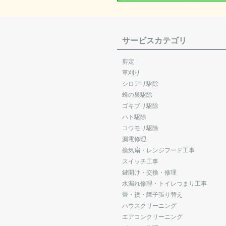
サービスカテゴリ
剪定
草刈り
シロアリ駆除
蜂の巣駆除
ゴキブリ駆除
ハト駆除
コウモリ駆除
漏電修理
換気扇・レンジフード工事
スイッチ工事
鍵開け・交換・修理
水漏れ修理・トイレつまり工事
畳・襖・障子張り替え
ハウスクリーニング
エアコンクリーニング