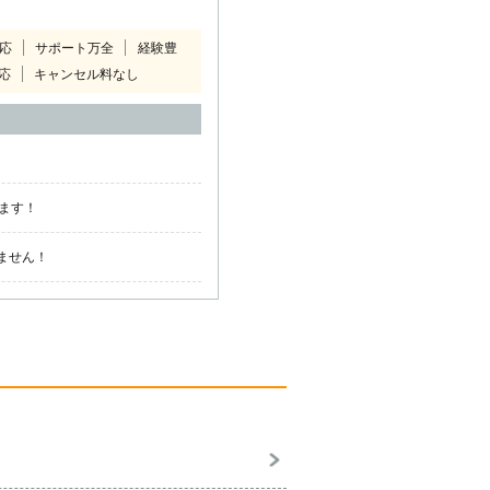
対応
サポート万全
経験豊
応
キャンセル料なし
ます！
ません！