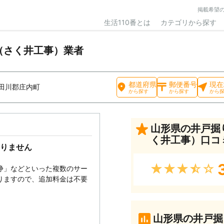
掲載希望
生活110番とは
カテゴリから探す
（さく井工事）業者
都道府県
郵便番号
現在
田川郡庄内町
から探す
から探す
から
山形県の井戸掘
く井工事）口コ
りません
★★★★★
浄」などといった複数のサー
りますので、追加料金は不要
山形県の井戸掘