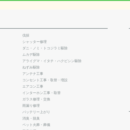
伐採
シャッター修理
ダニ・ノミ・トコジラミ駆除
ムカデ駆除
アライグマ・イタチ・ハクビシン駆除
ねずみ駆除
アンテナ工事
コンセント工事・取替・増設
エアコン工事
インターホン工事・取替
ガラス修理・交換
雨漏り修理
バッテリー上がり
消臭・脱臭
ペット火葬・葬儀