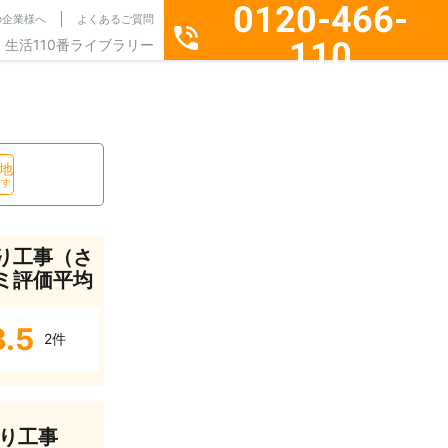
0120-466-
の企業様へ
よくあるご質問
110
生活110番ライブラリー
通話料無料・24時間365日受付
地
探す
り工事（さ
ミ評価平均
3.5
2件
り工事