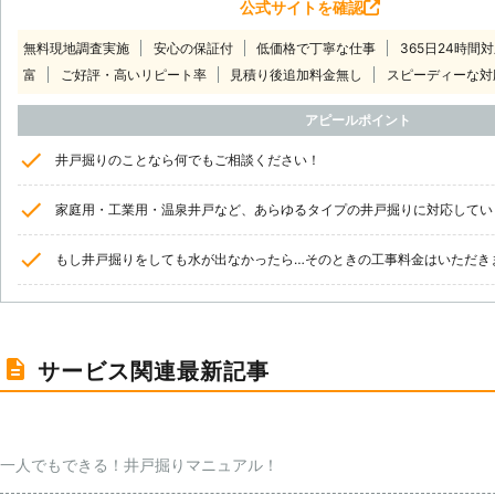
公式サイトを確認
無料現地調査実施
安心の保証付
低価格で丁寧な仕事
365日24時間
富
ご好評・高いリピート率
見積り後追加料金無し
スピーディーな対
アピールポイント
井戸掘りのことなら何でもご相談ください！
家庭用・工業用・温泉井戸など、あらゆるタイプの井戸掘りに対応してい
もし井戸掘りをしても水が出なかったら…そのときの工事料金はいただき
サービス関連最新記事
一人でもできる！井戸掘りマニュアル！