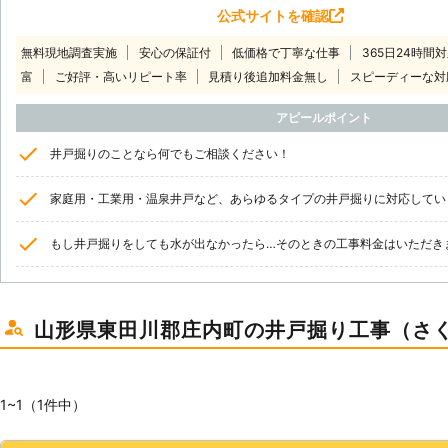
公式サイトを確認
無料現地調査実施
安心の保証付
低価格で丁寧な仕事
365日24時間
富
ご好評・高いリピート率
見積り後追加料金無し
スピーディーな対
アピールポイント
井戸掘りのことなら何でもご相談ください！
家庭用・工業用・温泉井戸など、あらゆるタイプの井戸掘りに対応してい
もし井戸掘りをしても水が出なかったら…そのときの工事料金はいただき
山形県東田川郡庄内町の井戸掘り工事（さ
1~1（1件中）