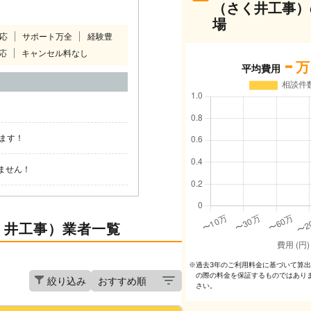
（さく井工事）
場
対応
サポート万全
経験豊
応
キャンセル料なし
-
万
平均費用
ます！
ません！
く井工事）業者一覧
過去3年のご利⽤料⾦に基づいて算
※
の際の料⾦を保証するものではあり
絞り込み
さい。