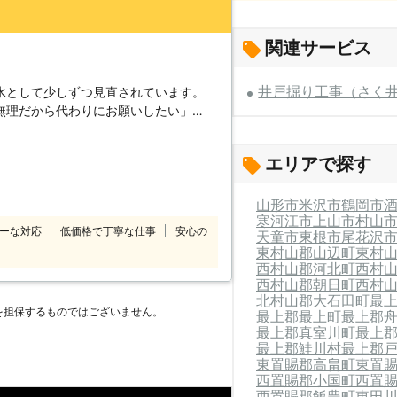
関連サービス
井戸掘り工事（さく
水として少しずつ見直されています。
無理だから代わりにお願いしたい」
するご相談なら、
エリアで探す
すので、お客様のご都合に応じた時間帯
山形市
米沢市
鶴岡市
寒河江市
上山市
村山
ーな対応
低価格で丁寧な仕事
安心の
天童市
東根市
尾花沢
合、工事
東村山郡山辺町
東村
西村山郡河北町
西村
西村山郡朝日町
西村
北村山郡大石田町
最
を担保するものではございません。
最上郡最上町
最上郡
最上郡真室川町
最上
最上郡鮭川村
最上郡
東置賜郡高畠町
東置
西置賜郡小国町
西置
西置賜郡飯豊町
東田