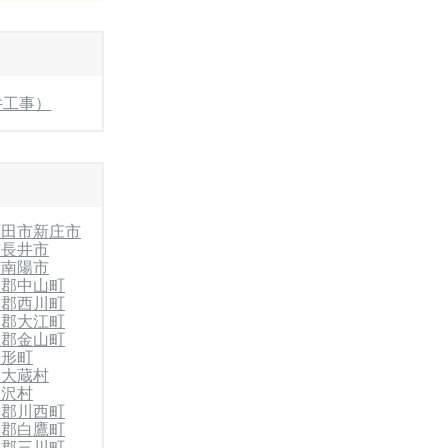
井工事）
酒田市
新庄市
市
長井市
市
南陽市
山郡中山町
山郡西川町
山郡大江町
上郡金山町
舟形町
郡大蔵村
戸沢村
賜郡川西町
賜郡白鷹町
川郡三川町