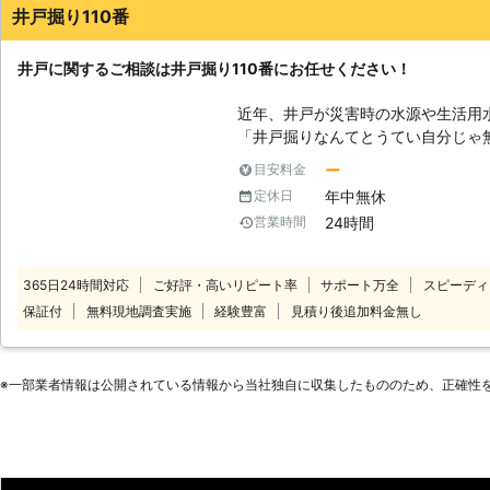
井戸掘り110番
井戸に関するご相談は井戸掘り110番にお任せください！
近年、井戸が災害時の水源や生活用
「井戸掘りなんてとうてい自分じゃ
「家にある井戸を防災用にできないか？」など 井戸に関
ー
目安料金
井戸掘り110番にお任せください。 井戸掘り110番は、24時間365日いつで
年中無休
定休日
もコールセンターが稼働しておりま
24時間
営業時間
にご相談を承ることが可能です。 コールセンターのスタッフがお客様のご
要望を詳しくお聞きします。 実際の工事には井戸掘りの経験豊富な加盟店
スタッフがお伺い。 確実・丁寧・迅速をモットーとしお客様のご希望やご
365日24時間対応
ご好評・高いリピート率
サポート万全
スピーディ
要望に沿って井戸掘り工事を行います。 また、水が出なかった場
保証付
無料現地調査実施
経験豊富
見積り後追加料金無し
料金はいただきません。 ご利用いただいたお客様からも井戸掘り110番に満
足のお声を多数頂戴しております。 井戸掘りをご検討の際は、井戸掘り110
番にお気軽にお申し付けください。
※⼀部業者情報は公開されている情報から当社独⾃に収集したもののため、正確性