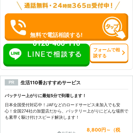
シートの調整ができない このような
場合は、バッテリーが上がっている可
能性が高いです。 一つでも当てはま
る要素がありましたら、弊社にご連絡
ください。 バッテリーの点検をおこ
ない、バッテリーを交換させていただ
無料で電話相談する!
きます。 バッテリーは適切な応急処
0120-466-110
置で復活させることが可能です。 お
フォーム
で
相
客様のバッテリー上がりトラブルを、
談
する
弊社スタッフが解決させていただきま
す。 車のバッテリーのことで何かあ
りましたら、安心して弊社にお任せく
ださい。
生活110番おすすめサービス
PR
バッテリー上がりに最短5分で到着します！
日本全国受付対応中！JAFなどのロードサービス未加入でも安
心！全国274社の加盟店だから、バッテリー上がりにどんな場所で
も素早く駆け付けスピード解決します！
8,800円～（税