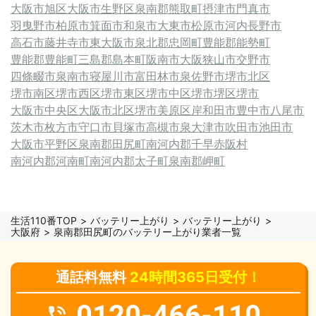
大阪市旭区
大阪市生野区
泉南郡熊取町
摂津市
門真市
羽曳野市
柏原市
箕面市
和泉市
大東市
松原市
河内長野市
高石市
藤井寺市
東大阪市
泉北郡忠岡町
豊能郡能勢町
豊能郡豊能町
三島郡島本町
阪南市
大阪狭山市
交野市
四條畷市
泉南市
寝屋川市
富田林市
泉佐野市
堺市北区
堺市南区
堺市西区
堺市東区
堺市中区
堺市堺区
堺市
大阪市中央区
大阪市北区
堺市美原区
岸和田市
豊中市
八尾市
茨木市
枚方市
守口市
貝塚市
高槻市
泉大津市
吹田市
池田市
大阪市平野区
泉南郡田尻町
南河内郡千早赤阪村
南河内郡河南町
南河内郡太子町
泉南郡岬町
生活110番TOP
バッテリー上がり
バッテリー上がり
大阪府
泉南郡田尻町のバッテリー上がり業者一覧
通話料無料
24時間365日受付！
0120-466-110