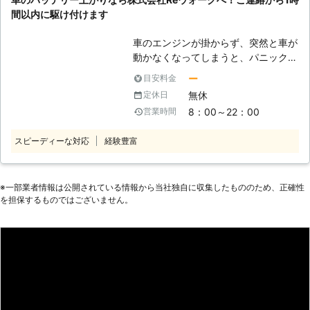
弊社は、これまでに多くのお客様から
ッテリーは配線の順番を間違えてしま
間以内に駆け付けます
選ばれている理由があります。 ●弊
うと、引火して爆発を引き起こしてし
社は無休営業なのでお客様の都合に合
まう危険があります。 またほかに
車のエンジンが掛からず、突然と車が
わせて車のバッテリー切れを解消 土
も、バッテリーは必要以上に充電して
動かなくなってしまうと、パニックに
日やお盆などの休日に車のバッテリー
しまうと破裂してしまいます。行き過
なってしまいますよね。 そんなとき
切れが発生したら、業者に連絡するか
ー
目安料金
ぎた充電は大量のガスが発生して、引
こそ焦らず騒がず、弊社「株式会社
と思います。しかし、定休日で電話が
無休
定休日
火して爆発を引き起こしてしまうので
Reウォーク」にご連絡ください。 弊
繋がらないなんてことも……。 弊社は
す。爆発したバッテリーの破片が飛ん
8：00～22：00
営業時間
社では、大阪市内を中心に車のバッテ
年中無休で営業しているので、土日祝
できて、ケガをしてしまうことも考え
リー上がりでお困りのお客様に、迅速
日など、お客様のご都合に合わせて対
られます。そのため安全にバッテリー
スピーディーな対応
経験豊富
に対応しております。 【ご連絡から1
応することができます。もしも大型連
を充電するためにも、業者に依頼した
時間以内のスピード対応】 「これか
休などの休日に、車のバッテリー切れ
方がいいかもしれません。 ●バッテ
ら出勤だけど、車のエンジンが掛から
が発生しましたら弊社までご相談くだ
リー充電は株式会社SRTにおまかせ！
ず会社に行けない」 このような車の
※⼀部業者情報は公開されている情報から当社独⾃に収集したもののため、正確性
さい。 ●出張サービスでお客様の元
だからこそ、車のバッテリーの充電
を担保するものではございません。
トラブルは、早期に解決したいもので
まで駆け付けて車を復旧させます 車
は、「株式会社SRT」にお任せくださ
す。 特に会社への出勤など時間が限
のバッテリーが切れてしまうとエンジ
い。弊社の強みは、24時間365日で
られたときに発生したエンジントラブ
ンが起動できないため、車を動かすこ
対応をおこなっていることです。車の
ルだと、不安や焦りの色が強くなりパ
とはほぼ不可能でしょう。バッテリー
バッテリー切れは、いつどこで起こる
ニックに陥りやすいため、素早い対応
上がりに気づいたときは、車を利用し
かわかりません。深夜もしくは早朝の
が必要でしょう。 突然起きるエンジ
たいこと方がほとんどなので、すぐに
店が開いていない時間に、起こること
ン停止トラブルは、もしかしたら車の
でもエンジンを起動させたいですよ
も十分考えられます。 こういった事
バッテリーが上がってしまっているお
ね。 もしも車のエンジンがかからな