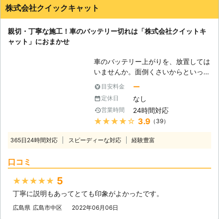
株式会社クイックキャット
親切・丁寧な施工！車のバッテリー切れは「株式会社クイットキ
ャット」におまかせ
車のバッテリー上がりを、放置しては
いませんか。面倒くさいからといって
バッテリー上がりを放置してしまう
ー
目安料金
と、タンク内のガソリンが固まって詰
なし
定休日
まりを引き起こす恐れがあります。そ
24時間対応
営業時間
のため、車のバッテリー上がりはすぐ
★★★★★
3.9
（39）
にでも解消する必要があるのです。
もしも車のバッテリー切れが起きたと
365日24時間対応
スピーディーな対応
経験豊富
きは、「株式会社クイックキャット」
におまかせください！ ●車のバッテ
口コミ
リーが上がるのは充電がなくなったか
ら 車のバッテリーが上がってしまう
5
★★★★★
のは、バッテリー内の充電が無くなっ
丁寧に説明もあってとても印象がよかったです。
てしまったからです。車のエンジンは
バッテリー内の電気を利用して動きだ
広島県
広島市中区
2022年06月06日
すので、バッテリー内の電気がなくな