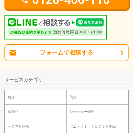
フォーム
で
相談
する
サービスカテゴリ
剪定
伐採
草刈り
シャッター修理
シロアリ駆除
ダニ・ノミ・トコジラミ駆除