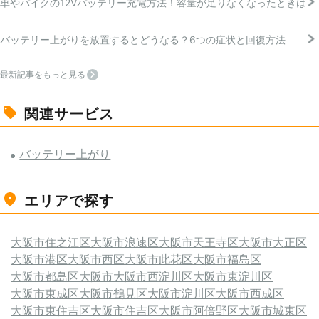
車やバイクの12Vバッテリー充電方法！容量が足りなくなったときは
バッテリー上がりを放置するとどうなる？6つの症状と回復方法
最新記事をもっと見る
関連サービス
バッテリー上がり
エリアで探す
大阪市住之江区
大阪市浪速区
大阪市天王寺区
大阪市大正区
大阪市港区
大阪市西区
大阪市此花区
大阪市福島区
大阪市都島区
大阪市
大阪市西淀川区
大阪市東淀川区
大阪市東成区
大阪市鶴見区
大阪市淀川区
大阪市西成区
大阪市東住吉区
大阪市住吉区
大阪市阿倍野区
大阪市城東区