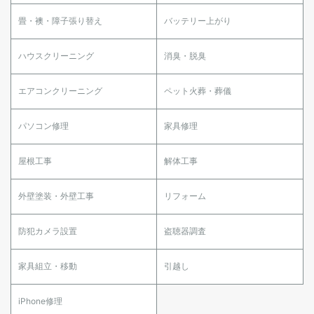
畳・襖・障子張り替え
バッテリー上がり
ハウスクリーニング
消臭・脱臭
エアコンクリーニング
ペット火葬・葬儀
パソコン修理
家具修理
屋根工事
解体工事
外壁塗装・外壁工事
リフォーム
防犯カメラ設置
盗聴器調査
家具組立・移動
引越し
iPhone修理