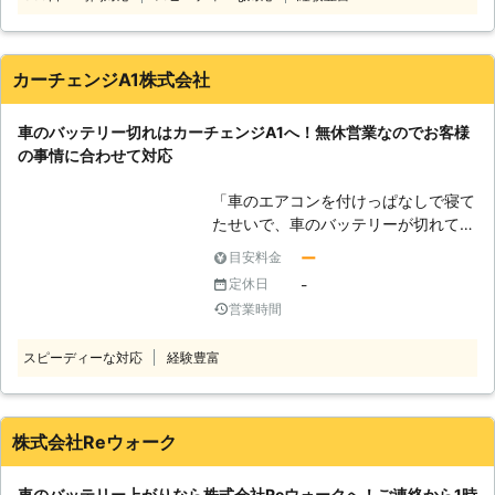
がった時は「株式会社SRT」におまか
車のバッテリーを交換いたしますので
せください。 ●車のバッテリーが切
ご安心ください。その他にバッテリー
れる原因は！？ 車のバッテリーが切
液の補充などにも対応しています。
れる原因で多いものは、電力の使い過
弊社はこれらのサービスを提供して、
カーチェンジA1株式会社
ぎです。ヘッドライトや室内灯を付け
お客様のお悩みや不安を解決すること
っぱなしにしていると電気が消耗され
を第一に考えています。もし、カーバ
車のバッテリー切れはカーチェンジA1へ！無休営業なのでお客様
てしまって、バッテリーが切れてしま
ッテリーに関するお悩みがありました
の事情に合わせて対応
うのです。 また車の使用頻度が少な
ら、ぜひ弊社までお電話ください。
い場合でも、バッテリー切れは起こり
「車のエアコンを付けっぱなしで寝て
ます。車はエンジンをかけた状態で充
たせいで、車のバッテリーが切れてし
電が開始されます。しかし車を動かさ
まった」 「長年放置していた車のエ
ずに放置しておくと、バッテリーは放
ー
目安料金
ンジンをかけようとしたらバッテリー
電され続け、2～3ヶ月も放置すれば
-
定休日
切れでエンジンがかからない」 上記
電気がなくなってしまうのです。 ●
営業時間
のようなトラブルは、車のバッテリー
バッテリーの充電は素人がおこなうの
が切れないように注意していても、う
は危険がいっぱい！？ 「とにかく動
スピーディーな対応
経験豊富
っかりとしているとやりがちなトラブ
かないのは事実だから、何とかしない
ルではないでしょうか。 そのような
と……」そういって、車のバッテリー
ときは、「カーチェンジA1」にお任
の充電を自分でおこなうのは危険で
せください。弊社は上記のような車の
株式会社Reウォーク
す。車のバッテリーは、市販されてい
バッテリー上がりを解消いたします。
るポータブルバッテリーを使うことで
【カーチェンジA1が選ばれる理由】
充電をすることが可能です。しかしバ
車のバッテリー上がりなら株式会社Reウォークへ！ご連絡から1時