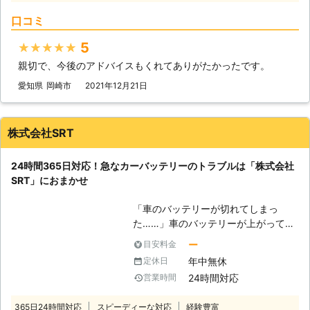
しいスタッフだから、お客様の大切な
お客様の元へ駆けつけて、お助けしま
愛車もしっかり対応します。ご安心く
口コミ
す！ 【最短5分で駆け付けます】 エ
ださいね。 【古いバッテリーは交換
ンジンがかからない場合、多くはバッ
も承ります！】 劣化によって古いバ
5
★★★★★
テリーが上がってしまっています。弊
ッテリーの機能が落ちると、バッテリ
親切で、今後のアドバイスもくれてありがたかったです。
社は、多くのスタッフを至る所に配置
ー上がりが起きやすくなります。再発
しているので、お客様からお電話いた
愛知県
岡崎市
2021年12月21日
防止のためにも交換がおすすめです。
だて最短5分で駆け付けバッテリー上
当店では軽自動車と国産車のバッテリ
がりを修復いたします。ちなみに平均
ー交換も承っていますので、お気軽に
到着時間は約30分なので、早く車を
株式会社SRT
お問い合わせください。 車のバッテ
動くようにしたい方にこそご利用いた
リー上がりは予期せず起こってしまい
だきたいのです。 また到着後、下記
ますよね。突然のことで「どうしよ
24時間365日対応！急なカーバッテリーのトラブルは「株式会社
の方法を用いてお客様のお悩みを解決
う」そうなったら24時間営業の当店
SRT」におまかせ
いたします。 【どんな風にカーバッ
にお任せください。 【実際の施工実
テリーの問題を解決するのか？】 弊
績】 ●滋賀県大津市 依頼内容：車の
「車のバッテリーが切れてしまっ
社はジャンプスタートを使ってお客様
エンジンがかからない メーカー：ス
た……」車のバッテリーが上がってし
のカーバッテリーへ電力を注入しま
バル 料金：13,200円 ●大阪府摂津市
まうと、エンジンが動かなくなってし
す。ジャンプスタートとは、弊社の自
ー
目安料金
依頼内容：バイクのエンジンがかから
まったり、ライトが付かなくなったり
動車を使ってお客様のバッテリーと接
年中無休
定休日
ない メーカー：ヤマハ 料金：16,500
してしまいます。その原因は、車のバ
続することです。 もし、それで解決
円 ※税込価格です。 ※依頼内容に応じ
24時間対応
営業時間
ッテリーが上がってしまったからかも
できなかった場合、バッテリーが寿命
て料金は変動します。
しれません！もし車のバッテリーが上
の可能性があります。そんなときは、
365日24時間対応
スピーディーな対応
経験豊富