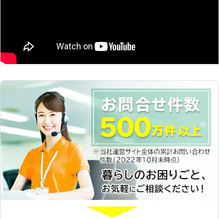
態に弊社は、素早く対応させていただ
それがあります。 そんなときは弊社
いときは、弊社までお電話いただけれ
きます。もし車のバッテリーが上がっ
のカーバッテリー上がり復旧サービス
ば、お客様の元まで駆け付けることが
た時、弊社に気軽にお問い合わせくだ
のご利用を。 なぜなら、弊社は地域
できます。まずは、詳しいご依頼内容
さいませ。
密着での対応をおこなっております。
をお電話でお聞かせください。それか
大阪市内は今までのご依頼から常に走
ら、おおよその到着時間をお伝えしま
り回っているエリアです。 そのため
す。 弊社スタッフが現場に到着後、
抜け道や近道にも明るく、ご依頼から
詳しい作業内容と施工費をお伝えし、
1時間以内に駆け付けることが可能。
ご納得いただきましたら、すぐに車の
素早い対応でお客様の不安を取り除き
エンジンが動かせるようにバッテリー
ます。 バッテリートラブルなら安心
上がりを修理いたします。お客様の承
して弊社にお任せくださいませ。
諾を無視して、勝手に作業することは
【早期発見が鍵！車のバッテリー上が
ありませんので安心してお任せくださ
りにみられる症状とは？】 車のバッ
い。 もしも車のバッテリー切れが発
テリー上がりには、車に詳しくない方
生したときは、弊社「カーチェンジ
でも判別しやすい特徴があるのをご存
A1」がお助けします。お客様が目的
知でしょうか？ ここでは、バッテリ
地に行けない不安を弊社がカーバッテ
ーが上がったときにみられる症状に関
リー切れを解決することで、解消いた
してご説明いたします。 ・なかなか
します。
エンジンが掛からない ・エンジンキ
ーを回したときの駆動音が弱い ・パ
ワーウィンドウが動かない ・パワー