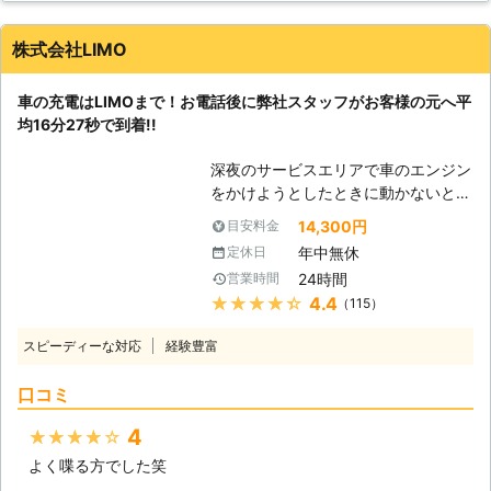
ってしまうと、車は動かなくなりま
す。 またエンジンだけではなくカー
株式会社LIMO
ナビやオーディオといった、電気を利
用する電装部品もバッテリー切れによ
車の充電はLIMOまで！お電話後に弊社スタッフがお客様の元へ平
って動かなくなってしまいます。
均16分27秒で到着!!
●24時間365日で対応可能！突然の事
態にも安心して作業を依頼することが
深夜のサービスエリアで車のエンジン
できます 車のバッテリーが上がって
をかけようとしたときに動かないと、
しまったことに気づくのは、車を運転
困ってしまいますよね。エンジンがか
しようとしたけれどうんともすんとも
14,300円
目安料金
からなければ自宅にも帰れない、観光
動かないときです。実際に運転をしよ
年中無休
定休日
もできないので八方塞がりです。 そ
うとしたその瞬間に気が付くので、時
24時間
営業時間
んなときこそ、弊社「LＩMO」がお
間的に余裕がないことも多いでしょ
★★★★★
4.4
（115）
客様の元へすぐに駆けつけてお助けし
う。 そんなときこそ、弊社「株式会
ます！ 弊社の強みは、お客様からお
社クイックキャット」の出番です！弊
スピーディーな対応
経験豊富
電話をいただいたてから平均16分27
社は、24時間365日対応していま
秒でお客さまの元へ駆け付けることで
す。毎日いつでもお客様のご依頼に備
口コミ
す。弊社は10万件以上の実績を積ん
えて準備しているからこそ、お客様か
できたからこそ、どのルートを使えば
らご連絡があったときに迅速に駆けつ
4
★★★★★
最短でお客様の元にいけるか見極める
けることができるのです。 また最短
よく喋る方でした笑
ことができます。 例えば、同じこと
30分で対応できるので、バッテリー