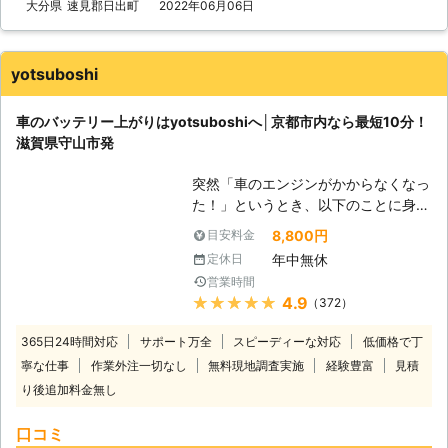
を何度も反復すると、作業内容を覚え
大分県
速見郡日出町
2022年06月06日
のトラブルに迅速に解決して、車を走
てすぐに答えを出せるようになります
らせることが可能です。お客様がすぐ
よね。弊社も、多くのお客様のもとへ
にでも運転ができる状況になるように
駆けつけるときに何度も道を検索し車
努めさせていただきますので、車のバ
yotsuboshi
を走らせて参りました。だからこそ、
ッテリーが上がった時はぜひ弊社をご
平均16分27秒でお客様の元へ駆けつ
利用くださいませ。
車のバッテリー上がりはyotsuboshiへ│京都市内なら最短10分！
けられるようになったのです。 この
滋賀県守山市発
時間で駆け付けることによって、お客
様は仕事の遅刻などのトラブルを軽減
突然「車のエンジンがかからなくなっ
することができます。もしも車のエン
た！」というとき、以下のことに身に
ジンが止まった場合、弊社までご連絡
覚えはありませんか？ ・エアコンや
くださいませ。連絡後、弊社スタッフ
8,800円
目安料金
ライトなど電装品を長時間使った ・
がお客様の元へ駆けつけて車のバッテ
年中無休
定休日
最後にバッテリーを交換してから2年
リーを充電させていただきます。
営業時間
以上経っている ・長い間車に乗って
★★★★★
4.9
（372）
いなかった このようなときは車のバ
ッテリー上がりが原因かもしれませ
365日24時間対応
サポート万全
スピーディーな対応
低価格で丁
ん。そんなときはyotsuboshiにお任せ
寧な仕事
作業外注一切なし
無料現地調査実施
経験豊富
見積
を！ 当店は滋賀県守山市に拠点をお
り後追加料金無し
き、車のバッテリー上がりに対応して
います。エンジン始動に駆け付けます
口コミ
ので、まずはご連絡からどうぞ！