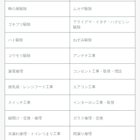
蜂の巣駆除
ムカデ駆除
アライグマ・イタチ・ハクビシン
ゴキブリ駆除
駆除
ハト駆除
ねずみ駆除
コウモリ駆除
アンテナ工事
漏電修理
コンセント工事・取替・増設
換気扇・レンジフード工事
エアコン工事
スイッチ工事
インターホン工事・取替
鍵開け・交換・修理
ガラス修理・交換
水漏れ修理・トイレつまり工事
雨漏り修理