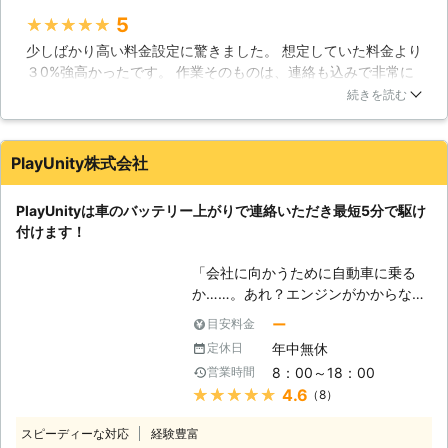
【京都市内は最短10分！車のバッテ
5
★★★★★
リー上がりは24時間対応】 車を動か
少しばかり高い料金設定に驚きました。 想定していた料金より
そうとしてもエンジンがかからないと
３0%強高かったです。 作業そのものは、連絡も込みで非常に
き「どうしよう」「早く直したい」そ
スムーズ。 作業内容も丁寧だと思います。 ２４時間待機して
う思われる方が多いかと思います。当
続きを読む
くれているスタッフの人件費を負担・提携工場から本部への中
店なら最短10分で駆け付け対応でき
間マージンとか考えたら、そんな物かもしれませんが、１０%
ますよ。 日中は京都市内にいるの
程値下げすれば、高価過ぎる感は抑えられそうに思います。
で、京都市の近郊エリアなら迅速にお
PlayUnity株式会社
客様のもとに伺います。24時間365
兵庫県
姫路市
2026年07月28日
日営業しているので、深夜や早朝もお
PlayUnityは車のバッテリー上がりで連絡いただき最短5分で駆け
任せを！車のバッテリー上がりに困っ
付けます！
たら当店へ。 【長年車に携わってき
たスタッフによる作業！】 当店スタ
「会社に向かうために自動車に乗る
ッフは、車に携わる仕事に長年就いて
か……。あれ？エンジンがかからな
いました。その経験から、ご依頼の際
い！」 出勤前に車が動かないと、焦
には簡単な調査を実施しています。
ー
目安料金
りますよね。当たり前のように動くと
エンジン始動の前には車の状態を確認
年中無休
定休日
思っていたので、今から電車で会社に
し、エンジンがかからない原因を突き
8：00～18：00
営業時間
行こうにも、遅刻してしまうかもしれ
止めます。もし車のバッテリーが原因
★★★★★
4.6
（8）
ません。「どうせ遅刻するなら、車が
でなかった場合には、対処方法のアド
動くようにしてからにしよう！」そん
バイスもおこなっていますよ。車に詳
スピーディーな対応
経験豊富
なときは弊社「PlayUnity」が高速で