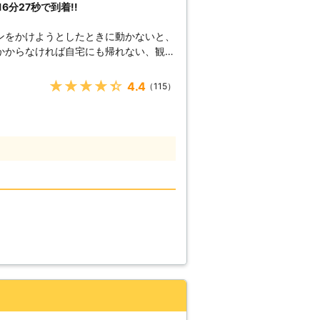
分27秒で到着!!
上がった時はぜひ弊社をご利用ください
ンをかけようとしたときに動かないと、
かからなければ自宅にも帰れない、観光
様からお電
★★★★★
4.4
（115）
秒でお客さまの元へ駆け付けることで
んできたからこそ、どのルートを使えば
ます。 例えば、同じこと
えてすぐに答えを出せるようになります
へ駆けつけるときに何度も道を検索し車
平均16分27秒でお客様の元へ駆けつ
減することができます。もしも車のエン
絡くださいませ。連絡後、弊社スタッフ
テリーを充電させていただきます。