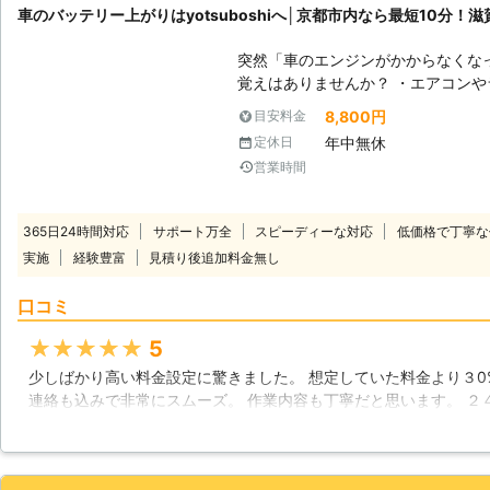
車のバッテリー上がりはyotsuboshiへ│京都市内なら最短10分！
突然「車のエンジンがかからなくな
覚えはありませんか？ ・エアコンやライトなど電装品を長時間使った ・最
後にバッテリーを交換してから2年以
8,800円
目安料金
かった このようなときは車のバッテリー上がりが原因かもしれません。そ
年中無休
定休日
んなときはyotsuboshiにお任せを！ 当店は滋賀県守山市に拠点をおき、車
営業時間
のバッテリー上がりに対応していま
まずはご連絡からどうぞ！ 【京都市内は最短10分！車のバッテリー上がり
は24時間対応】 車を動かそうとし
365日24時間対応
サポート万全
スピーディーな対応
低価格で丁寧な
よう」「早く直したい」そう思われ
実施
経験豊富
見積り後追加料金無し
10分で駆け付け対応できますよ。 日中は京都市内にいるので、京都市の近
郊エリアなら迅速にお客様のもとに伺
口コミ
ので、深夜や早朝もお任せを！車の
【長年車に携わってきたスタッフに
★★★★★
5
わる仕事に長年就いていました。そ
少しばかり高い料金設定に驚きました。 想定していた料金より３0
を実施しています。 エンジン始動の前には車の状態を確認し、エンジンが
連絡も込みで非常にスムーズ。 作業内容も丁寧だと思います。 ２
かからない原因を突き止めます。も
人件費を負担・提携工場から本部への中間マージンとか考えたら、
には、対処方法のアドバイスもおこ
値下げすれば、高価過ぎる感は抑えられそうに思います。
から、お客様の大切な愛車もしっか
【古いバッテリーは交換も承ります
兵庫県
姫路市
2026年07月28日