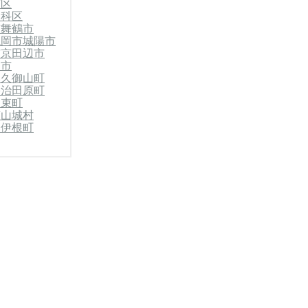
京区
山科区
市
舞鶴市
亀岡市
城陽市
市
京田辺市
川市
郡久御山町
宇治田原町
和束町
南山城村
郡伊根町