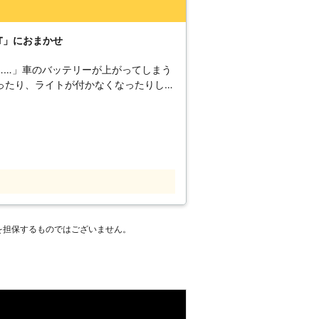
起きやすくなります。再発防止のために
軽自動車と国産車のバッテリー交換も承
車のバッテリー上がり
T」におまかせ
。突然のことで「どうしよう」そうなっ
 ●滋賀県大
……」車のバッテリーが上がってしまう
らない メーカー：スバル 料金：
ったり、ライトが付かなくなったりして
テリーが上がってしまったからかもしれ
た時は「株式会社SRT」におまかせく
す。ヘッドライトや室内灯を付けっぱな
まって、バッテリーが切れてしまうので
開始されます。しかし車を動かさずに放
れ続け、2～3ヶ月も放置すれば電気が
を担保するものではございません。
いのは事実だから、何とかしないと……」
を自分でおこなうのは危険です。車のバ
ブルバッテリーを使うことで充電をする
は配線の順番を間違えてしまうと、引火
ほかにも、バッテリ
裂してしまいます。行き過ぎた充電は大