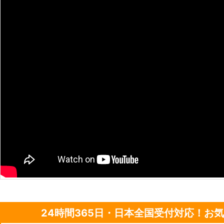
量のガスが発生して、引火して爆発
バッテリーの破片が飛んできて、ケ
のため安全にバッテリーを充電する
しれません。 ●バッテリー充電は株式会社SRTにおまかせ！ だからこそ、
車のバッテリーの充電は、「株式会社
は、24時間365日で対応をおこな
は、いつどこで起こるかわかりませ
い時間に、起こることも十分考えられます。 こういった事
早く対応させていただきます。もし
軽にお問い合わせくださいませ。
24時間365日・日本全国受付対応！お