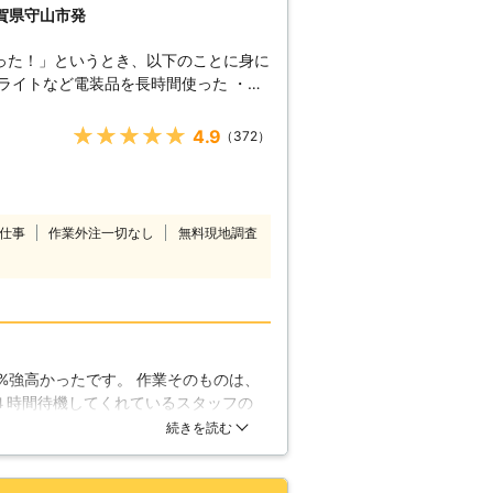
滋賀県守山市発
った！」というとき、以下のことに身に
上経っている ・長い間車に乗っていな
★★★★★
4.9
（372）
す。エンジン始動に駆け付けますので、
てもエンジンがかからないとき「どうし
仕事
作業外注一切なし
無料現地調査
る方が多いかと思います。当店なら最短
います。24時間365日営業している
バッテリー上がりに困ったら当店へ。
よる作業！】 当店スタッフは、車に携
の経験から、ご依頼の際には簡単な調査
%強高かったです。 作業そのものは、
４時間待機してくれているスタッフの
し車のバッテリーが原因でなかった場合
そんな物かもしれませんが、１０%程
続きを読む
なっていますよ。車に詳しいスタッフだ
り対応します。ご安心くださいね。
！】 劣化によって古いバッテリーの機