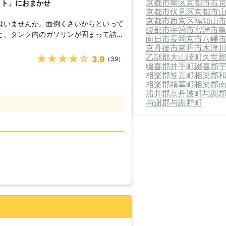
京都市南区
京都市右
ット」におまかせ
京都市伏見区
京都市
京都市西京区
福知山
はいませんか。面倒くさいからといって
綾部市
宇治市
宮津市
と、タンク内のガソリンが固まって詰ま
向日市
長岡京市
八幡
のため、車のバッテリー上がりはすぐに
京丹後市
南丹市
木津
乙訓郡大山崎町
久世
★★★★★
3.9
（39）
綴喜郡井手町
綴喜郡
ください！ ●車のバッテリ
相楽郡笠置町
相楽郡
ら 車のバッテリーが上がってしまうの
相楽郡精華町
相楽郡
てしまったからです。車のエンジンはバ
船井郡京丹波町
与謝
すので、バッテリー内の電気がなくなっ
与謝郡与謝野町
ナビ
する電装部品もバッテリー切れによって
てしまっ
うとしたけれどうんともすんとも動かな
したその瞬間に気が付くので、時間的に
4時間365日対応しています。毎日い
しているからこそ、お客様からご連絡が
。 また最短30分で対応
に迅速に解決して、車を走らせることが
ができる状況になるように努めさせてい