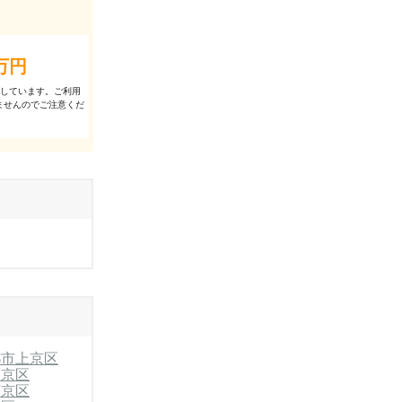
万円
出しています。ご利⽤
ませんのでご注意くだ
都市上京区
中京区
下京区