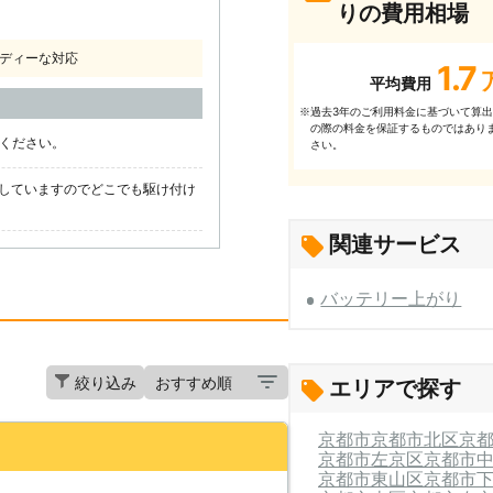
りの費用相場
ディーな対応
1.7
平均費用
過去3年のご利⽤料⾦に基づいて算
※
の際の料⾦を保証するものではあり
話ください。
さい。
していますのでどこでも駆け付け
関連サービス
バッテリー上がり
絞り込み
エリアで探す
京都市
京都市北区
京
京都市左京区
京都市
京都市東山区
京都市