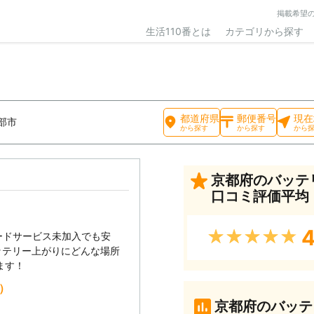
掲載希望
生活110番とは
カテゴリから探す
都道府県
郵便番号
現在
部市
から探す
から探す
から
京都府のバッテ
口コミ評価平均
4
★★★★★
ードサービス未加入でも安
ッテリー上がりにどんな場所
ます！
込）
京都府のバッテ