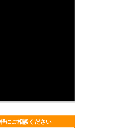
を引き起こしてしまうのです。爆発した
ガをしてしまうことも考えられます。そ
ためにも、業者に依頼した方がいいかも
SRT」にお任せください。弊社の強み
っていることです。車のバッテリー切れ
ん。深夜もしくは早朝の店が開いていな
態に弊社は、素
車のバッテリーが上がった時、弊社に気
気軽にご相談ください