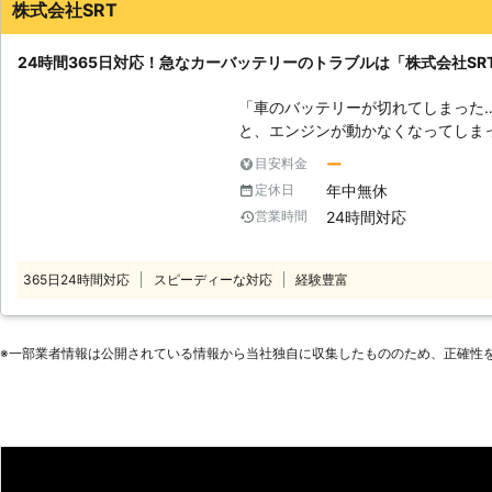
能が落ちると、バッテリー上がりが
株式会社SRT
も交換がおすすめです。 当店では
っていますので、お気軽にお問い合わせください。 
24時間365日対応！急なカーバッテリーのトラブルは「株式会社SR
は予期せず起こってしまいますよね
たら24時間営業の当店にお任せください。 【実際の施工実績】
「車のバッテリーが切れてしまった
津市 依頼内容：車のエンジンがかか
と、エンジンが動かなくなってしま
13,200円 ●大阪府摂津市 依頼内容：バイクのエンジンがかからない メーカ
しまいます。その原因は、車のバッ
ー
目安料金
ー：ヤマハ 料金：16,500円 ※税込価格です。 ※依頼内容に応じて料金は変
ません！もし車のバッテリーが上がっ
動します。
年中無休
定休日
ださい。 ●車のバッテリーが切れる原因は！？ 車のバッテリーが切れる原
24時間対応
営業時間
因で多いものは、電力の使い過ぎで
しにしていると電気が消耗されてし
す。 また車の使用頻度が少ない場合でも、バッテリー切れは起こります。
365日24時間対応
スピーディーな対応
経験豊富
車はエンジンをかけた状態で充電が
置しておくと、バッテリーは放電さ
なくなってしまうのです。 ●バッテリーの充電は素人がおこなうのは危険
※⼀部業者情報は公開されている情報から当社独⾃に収集したもののため、正確性
がいっぱい！？ 「とにかく動かな
そういって、車のバッテリーの充電
ッテリーは、市販されているポータ
ことが可能です。しかしバッテリー
して爆発を引き起こしてしまう危険があります。 また
ーは必要以上に充電してしまうと破