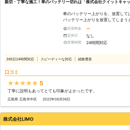
親切・丁寧な施工！車のバッテリー切れは「株式会社クイットキャ
車のバッテリー上がりを、放置して
バッテリー上がりを放置してしまう
りを引き起こす恐れがあります。そ
ー
目安料金
でも解消する必要があるのです。 もしも車のバッテリー切れが起きたとき
なし
定休日
は、「株式会社クイックキャット」におまかせ
24時間対応
営業時間
ーが上がるのは充電がなくなったか
は、バッテリー内の充電が無くなっ
ッテリー内の電気を利用して動きだ
365日24時間対応
スピーディーな対応
経験豊富
てしまうと、車は動かなくなります。 またエンジンだけではなくカー
やオーディオといった、電気を利用
口コミ
動かなくなってしまいます。 ●24時間365日で対応可能！突然の事態にも
安心して作業を依頼することができます 車のバッテリーが上がっ
★★★★★
5
たことに気づくのは、車を運転しよ
丁寧に説明もあってとても印象がよかったです。
いときです。実際に運転をしようと
余裕がないことも多いでしょう。 そんなときこそ、弊社「株式会社クイッ
広島県
広島市中区
2022年06月06日
クキャット」の出番です！弊社は、2
つでもお客様のご依頼に備えて準備
あったときに迅速に駆けつけることができるのです
株式会社LIMO
できるので、バッテリーのトラブル
可能です。お客様がすぐにでも運転