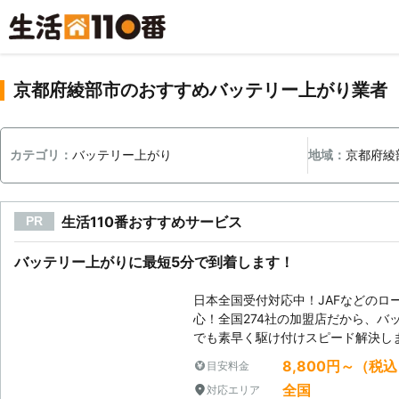
京都府綾部市のおすすめバッテリー上がり業者
カテゴリ：
バッテリー上がり
地域：
京都府綾
生活110番おすすめサービス
PR
バッテリー上がりに最短5分で到着します！
日本全国受付対応中！JAFなどのロ
心！全国274社の加盟店だから、バ
でも素早く駆け付けスピード解決し
8,800円～（税
目安料金
全国
対応エリア