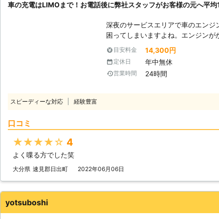
車の充電はLIMOまで！お電話後に弊社スタッフがお客様の元へ平均16
ただきますので、車のバッテリーが
ませ。
深夜のサービスエリアで車のエンジ
困ってしまいますよね。エンジンが
もできないので八方塞がりです。 そんなときこそ、弊社「LＩMO」がお客
14,300円
目安料金
様の元へすぐに駆けつけてお助けします！ 弊社の強みは、お客
年中無休
定休日
話をいただいたてから平均16分27
24時間
営業時間
す。弊社は10万件以上の実績を積
最短でお客様の元にいけるか見極めることができ
を何度も反復すると、作業内容を覚
スピーディーな対応
経験豊富
よね。弊社も、多くのお客様のもと
を走らせて参りました。だからこそ、
口コミ
けられるようになったのです。 この時間で駆け付けることによって、お客
様は仕事の遅刻などのトラブルを軽
★★★★★
4
ジンが止まった場合、弊社までご連
よく喋る方でした笑
がお客様の元へ駆けつけて車のバッ
大分県
速見郡日出町
2022年06月06日
yotsuboshi