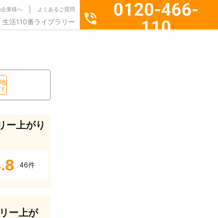
0120-466-
の企業様へ
よくあるご質問
110
生活110番ライブラリー
通話料無料・24時間365日受付
地
探す
リー上がり
.8
46件
リー上が