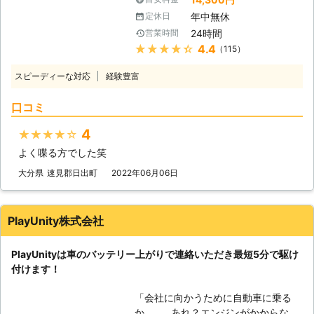
からなければ自宅にも帰れない、観光
間迅速に駆けつけます】 株式会社
年中無休
定休日
もできないので八方塞がりです。 そ
S&Sは、千葉県内であれば最短30分
24時間
営業時間
んなときこそ、弊社「LＩMO」がお
でお客さまの元へ駆けつけることがで
★★★★★
4.4
（115）
客様の元へすぐに駆けつけてお助けし
きます。弊社はすぐにお客様の元へ駆
ます！ 弊社の強みは、お客様からお
けつけられるように、工具などの準備
スピーディーな対応
経験豊富
電話をいただいたてから平均16分27
を万全にして待機しています。だから
秒でお客さまの元へ駆け付けることで
こそ、最短30分で駆け付けることが
口コミ
す。弊社は10万件以上の実績を積ん
可能なのです。 お客様のもとへ最短
できたからこそ、どのルートを使えば
で駆け付けることで、損なった観光気
4
★★★★★
最短でお客様の元にいけるか見極める
分やイライラなどのストレスを最小限
よく喋る方でした笑
ことができます。 例えば、同じこと
に抑えることができますよ。 さらに
を何度も反復すると、作業内容を覚え
大分県
速見郡日出町
2022年06月06日
株式会社S&Sは365日24時間対応して
てすぐに答えを出せるようになります
います。 深夜や祝日、元旦などの時
よね。弊社も、多くのお客様のもとへ
間帯に車のバッテリーが切れてしまっ
駆けつけるときに何度も道を検索し車
ても、弊社ならいつでも対応すること
PlayUnity株式会社
を走らせて参りました。だからこそ、
ができるので、お客様の「目的地に行
平均16分27秒でお客様の元へ駆けつ
けなくなるかも……」という問題を解
PlayUnityは車のバッテリー上がりで連絡いただき最短5分で駆け
けられるようになったのです。 この
消いたします。 もしも車のバッテリ
付けます！
時間で駆け付けることによって、お客
ーが切れたら株式会社S&Sまで！弊社
様は仕事の遅刻などのトラブルを軽減
がお客様により良い快適な旅行ライフ
「会社に向かうために自動車に乗る
することができます。もしも車のエン
や快適で明るいカーライフを提供いた
か……。あれ？エンジンがかからな