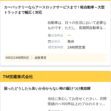
なってしまいます。車のバッテリーは
カーバッテリーならアースロックサービスまで！軽自動車～大型
電気を溜める役割をしていて、この電
トラックまで幅広く対応
気の力を利用してエンジンを回して車
は走っているのです。そのため、バッ
自動車は、日々の生活において必要な
テリー内の電気が切れてしまうと、車
ものです。ただし、長期間自動車を乗
を走らせることができなくなってしま
っていないときやライトを付けっぱな
います。 ●バッテリーの充電は自分
ー
目安料金
しで放置していると、バッテリーが上
でおこなうと危険です 「車のバッテ
無休
定休日
がりやすくなります。 「バッテリー
リーが上がったらすぐに何とかした
24時間営業
営業時間
が切れてエンジンがかからなくなって
い」と思う方もいるでしょう。しか
しまって立ち往生……」 なんてことに
し、バッテリーの充電を知識がないま
365日24時間対応
経験豊富
なったら、大変です！ そんなとき
まおこなうと、命の危険にさらされる
は、「アースロックサービス」がお客
おそれもあるのです。 車のバッテリ
様の元へ駆け付け、お助けします。
ー上がりは、市販のポータブルバッテ
弊社「アースロックサービス」は、千
TM技建株式会社
リーを使うことで充電できます。この
葉県を中心にお客様のバッテリー上が
ポータブルバッテリーで充電をするた
りの依頼を受けつけております。
めには車のバッテリーにつなげる必要
困ったどうしたら良いか分からない時の駆けつけ救助隊
【アースロックサービスは、365日
があります。しかし、この接続の順番
24時間対応しています】 弊社は、皆
を間違えてしまうと、引火して爆発を
当社に安心してお任せください。月間
様からのSOSにいつでも対応できるよ
引き起こしてしまうことがあるので
実績のべ100件以上のプロのスタッフ
う、休まず営業しています。ご連絡い
す。 安全にバッテリー充電をするた
が、対応します。
ただければ、すぐにお客様の元へ駆け