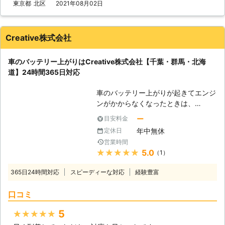
い」 このような症状が出た際は、車
東京都
北区
2021年08月02日
JAFで培った経験をお客様のために役
しております。 「土曜日にちょっと
のバッテリーが上がってしまっている
立たせていただきます。お客様が必要
温泉でも入りに行こうかと思ったら、
可能性があります。 自分でバッテリ
としていることに幅広く対応させてい
車が動かない……しまった！車が半ド
ー上がりの対処をおこなうこともでき
Creative株式会社
ただきますので、気軽にご相談くださ
アで室内灯がつきっぱなしではない
ますが、接続箇所や方法を間違えてし
いませ。 ●24時間365日で対応可
か！」という状況でバッテリー上がり
まうと感電や火災原因にもなるため、
能！急なバッテリー上がりにも対応さ
で困ったときは、ぜひ弊社のことを思
車のバッテリー上がりはCreative株式会社【千葉・群馬・北海
専門の業者に依頼するのがおすすめで
せていただきます 旅行にでかけると
い出していただければ幸いです。 上
道】24時間365日対応
す。 私達「有馬株式会社」は、車の
きには、早朝もしくは深夜にでかける
記のような方法で、弊社はお客様のバ
バッテリー上がりに対応していますの
こともあるでしょう。そんなときにバ
ッテリー上がりの復旧に力添えをさせ
車のバッテリー上がりが起きてエンジ
で、安心安全に作業をおこなってほし
ッテリーが上がっても、営業していな
ていただいています。お客様は愛車が
ンがかからなくなったときは、
い際は、私達までお問い合わせくださ
い業者のほうが多いと思われます。
急に動かなくなってしまい、気が動転
Creative株式会社にご連絡ください。
い。 【関東地方で対応！タイヤのパ
ー
目安料金
弊社は24時間で対応させていただい
していらっしゃると思います。我々は
お客様のもとに出張し、エンジンをか
ンク修理もお任せください】 有馬株
年中無休
定休日
ておりますので、早朝・深夜でも迅速
少しでも早く車を動かせるようにし
けるお手伝いをいたしま
式会社は、東京都・埼玉県・千葉県・
に対応させていただきます。また365
営業時間
て、お客様が元の生活に戻れるように
す。
神奈川県にて車のバッテリー上がりで
★★★★★
5.0
日営業もしておりますので、お客様に
（1）
努めさせていただきますので、気軽に
お困りの方に対応しております。 経
いつバッテリー上がりがおこっても対
ご相談くださいませ。
<24時間365日車のバッテリー上がり
験豊富なスタッフが、正しい手順でそ
365日24時間対応
スピーディーな対応
経験豊富
応できるように準備をしております。
対応！> Creative株式会社は24時間
の車に合った電圧で電力を供給し、エ
●終わりに 長期間車を動かさずに放
365日営業しています。「深夜にバッ
ンジンをかけるお手伝いをいたしま
口コミ
置したことによって、バッテリー上が
テリーが上がって動けない」「長期休
す。 バッテリーの交換時期などお車
りは起きてしまいます。定期的に手を
暇だから休みの業者が多くてどうしよ
5
★★★★★
に関してご相談をご希望のときのもお
かけないと、思ったように動かなくな
う」そんなときにも対応可能です。
任せください。 有馬株式会社では、