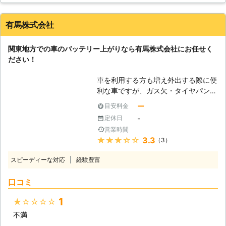
ブースターケーブルでバッテリーに繋
客様のバッテリー上がりは、ジャンプ
ぐ ③ジャンプスターターでバッテリ
スタートというやり方で対応させてい
ーにエンジンがかかる程度の電気を送
有馬株式会社
ただきます。ジャンプスタートとは、
り込む ④エンジンが動き出す 「え、
エンジンが動きだすだけの電気を送り
これくらいの作業なら普段から装置を
関東地方での車のバッテリー上がりなら有馬株式会社にお任せく
こんで車が走れる状況にする方法で
積み込んでおけば自分でもできそ
ださい！
す。 そのまま走りだせば車は走行し
う……」と思うかもしれません。しか
ながら、充電する性質を持っていま
し、やりなれていない作業ではケーブ
車を利用する方も増え外出する際に便
す。そのため30分～60分もすれば、
ルをつなぎ間違い、感電してしまうお
利な車ですが、ガス欠・タイヤパン
次に車に乗るときにエンジンがかかる
それがあるのです。弊社にジャンプス
ク・バッテリー上がりなど、車に関す
ほどの、電力が充電させるというわけ
ー
目安料金
タート作業をご依頼いただければ、お
るトラブルは多いです。 その中でも
です。 ●有名ロードサービス会社JAF
客様が感電することなく無事にエンジ
-
定休日
車のバッテリー上がりに関する問題
に在籍経験のあるスタッフが対応！
ンをかけることができますよ。 ●年
営業時間
は、依頼数の最も多いトラブルです。
弊社には、JAFに勤めていたスタッフ
中無休で対応可能！車のバッテリー上
★★★★★
3.3
（3）
外出先で突然エンジンが動かなくなっ
が在籍しています。そんなスタッフだ
がりがいつ起こってもいいように待機
て立ち往生してしまう方もいます。
からこそおこなえる強みを紹介してい
スピーディーな対応
経験豊富
します 業者に作業を依頼しようと思
急にそのようなトラブルが発生してし
くので、ご参考くださいませ。 ①車
っても、休業日だったら連絡が取れず
まっては焦ってしまいますよね。
のトラブルに熟知しているので、カー
口コミ
に途方に暮れてしまいますよね。車の
「セルモーターが動かずエンジンが掛
バッテリー以外にも気になる点があり
バッテリー上がりは、お客様の身にい
からない」 「ヘッドライトやハザー
ましたら、可能な範囲で点検可能で
1
★★★★★
つ起こるのかわかりません。弊社はお
ドランプが点かない」 「パワーウィ
す。 ②バッテリー上がりが再発しな
客様の身にトラブルが起きたときに、
不満
ンドウやラジオなど電装品が動かな
いアドバイスが可能。 このように、
すぐ対応できるよう365日無休で対応