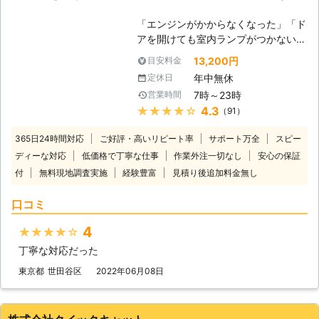
「エンジンがかからなくなった」「ド
アを開けても室内ランプがつかない」
バッテリーが上がってしまうと車にこ
13,200円
目安料金
のような症状があらわれます。 普段
年中無休
定休日
は動いていた車が突然動かなくなって
7時～23時
営業時間
は大変困りますし、慣れていない方は
★★★★★
4.3
（91）
パニックにもなりますよね。 ヒリつ
く不安と焦りの中、どの業者に依頼し
365日24時間対応
ご好評・高いリピート率
サポート万全
スピー
たらいいのか判断に迷うことと思いま
ディーな対応
低価格で丁寧な仕事
作業外注一切なし
安心の保証
す。 そんな時には、日本救急サービ
付
無料現地調査実施
経験豊富
ス(株)までご連絡ください。お客様の
見積り後追加料金無し
もとに最短で駆けつけます。 到着後
口コミ
には車の状態を確認させていただいた
うえで、バッテリー上がりの原因や車
4
★★★★★
の状態、解決するための作業内容や料
金についてご説明させていただき、お
丁寧な対応だった
客様にご納得いただいたうえで作業を
東京都
世田谷区
2022年06月08日
開始いたします。 お見積り後の追加
料金は発生しませんのでご安心くださ
い。 出張無料となります。お気軽に