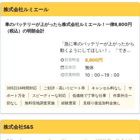
す。 またエンジンだけではなくカー
株式会社ルミエール
ナビやオーディオといった、電気を利
用する電装部品もバッテリー切れによ
車のバッテリーが上がったら株式会社ルミエール！一律8,800円
って動かなくなってしまいます。
（税込）の明朗会計
●24時間365日で対応可能！突然の事
態にも安心して作業を依頼することが
「急に車のバッテリーが上がったから
できます 車のバッテリーが上がって
動くようにしてほしい！」 「できる
しまったことに気づくのは、車を運転
だけ安く・早くジャンプスタートして
しようとしたけれどうんともすんとも
8,800円
目安料金
くれる業者を探している」 そんなと
動かないときです。実際に運転をしよ
無休
定休日
きは株式会社ルミエールにお任せくだ
うとしたその瞬間に気が付くので、時
10：00～19：00
営業時間
さい！ 車が動かないお客様のもとに
間的に余裕がないことも多いでしょ
駆けつけて、ジャンプスタートでエン
う。 そんなときこそ、弊社「株式会
365日24時間対応
ご好評・高いリピート率
キャンセル料なし
サ
ジンがかかるようお手伝い！突然のバ
社クイックキャット」の出番です！弊
ポート万全
スピーディーな対応
低価格で丁寧な仕事
作業外注一
ッテリー上がりでお困りのところを解
社は、24時間365日対応していま
決します。 国産乗用車の対応のみに
切なし
無料現地調査実施
経験豊富
見積り後追加料金無し
す。毎日いつでもお客様のご依頼に備
限定することで低価格を実現し、出張
えて準備しているからこそ、お客様か
費無料の一律8,800円（税込）でお客
らご連絡があったときに迅速に駆けつ
様の元に伺います。 足立区内なら最
けることができるのです。 また最短
株式会社S&S
短15分で伺いスピード解決できます
30分で対応できるので、バッテリー
よ！近郊エリアで車のバッテリー上が
のトラブルに迅速に解決して、車を走