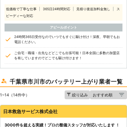
低価格で丁寧な仕事
365日24時間対応
見積り後追加料金無し
ス
ピーディーな対応
アピールポイント
24時間365日受付なのでいつでもすぐに駆け付け！深夜、早朝でもお
電話ください。
ご自宅・職場・出先などどこでも出張可能！日本全国に多数の加盟店
を有していますのでどこでも駆け付けます！
千葉県市川市のバッテリー上がり業者一覧
1~14（14件中）
絞り込み
日本救急サービス株式会社
3000件を超える実績！プロの整備スタッフが対応いたします ！