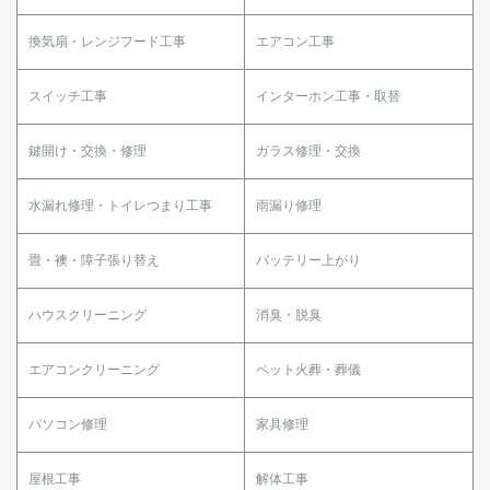
換気扇・レンジフード工事
エアコン工事
スイッチ工事
インターホン工事・取替
鍵開け・交換・修理
ガラス修理・交換
水漏れ修理・トイレつまり工事
雨漏り修理
畳・襖・障子張り替え
バッテリー上がり
ハウスクリーニング
消臭・脱臭
エアコンクリーニング
ペット火葬・葬儀
パソコン修理
家具修理
屋根工事
解体工事