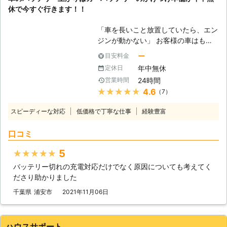
休で今すぐ行きます！！
「車を長いこと放置していたら、エン
ジンが動かない」 お客様の車はもし
かしたら、バッテリー上がりを起こし
ー
目安料金
ているかもしれません。車は放ってお
年中無休
定休日
いても自然放電をおこなっているの
24時間
営業時間
で、勝手にバッテリー内の電気は消耗
★★★★★
4.6
（7）
していきます。そのため、長いこと車
を動かしていないと、エンジンを動か
スピーディーな対応
低価格で丁寧な仕事
経験豊富
せるだけの電力が無くなってしまうの
です。 もしバッテリーが上がってし
口コミ
まって動かない車は、「ライフ&テク
ノロジーズ」におまかせください。
5
★★★★★
●バッテリー上がりが起きるのにはこ
バッテリー切れの充電対応だけでなく原因についても考えてく
んな原因がある 車の放置だけではな
ださり助かりました
く、バッテリー上がりにはさまざまな
原因があります。下記に紹介していき
千葉県
浦安市
2021年11月06日
ますので、思いあたる例がありました
らご参考くださいませ。 ①ライトの
つけっぱなしによる、電力消費 ②マ
ハウスサポート