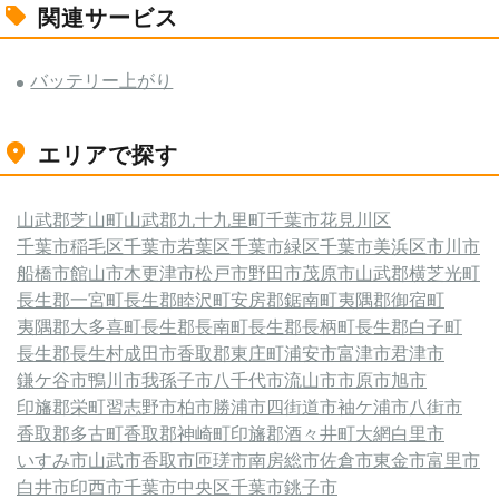
関連サービス
バッテリー上がり
エリアで探す
山武郡芝山町
山武郡九十九里町
千葉市花見川区
千葉市稲毛区
千葉市若葉区
千葉市緑区
千葉市美浜区
市川市
船橋市
館山市
木更津市
松戸市
野田市
茂原市
山武郡横芝光町
長生郡一宮町
長生郡睦沢町
安房郡鋸南町
夷隅郡御宿町
夷隅郡大多喜町
長生郡長南町
長生郡長柄町
長生郡白子町
長生郡長生村
成田市
香取郡東庄町
浦安市
富津市
君津市
鎌ケ谷市
鴨川市
我孫子市
八千代市
流山市
市原市
旭市
印旛郡栄町
習志野市
柏市
勝浦市
四街道市
袖ケ浦市
八街市
香取郡多古町
香取郡神崎町
印旛郡酒々井町
大網白里市
いすみ市
山武市
香取市
匝瑳市
南房総市
佐倉市
東金市
富里市
白井市
印西市
千葉市中央区
千葉市
銚子市