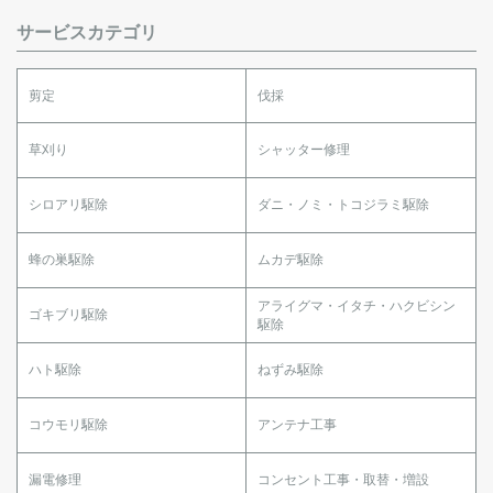
サービスカテゴリ
剪定
伐採
草刈り
シャッター修理
シロアリ駆除
ダニ・ノミ・トコジラミ駆除
蜂の巣駆除
ムカデ駆除
アライグマ・イタチ・ハクビシン
ゴキブリ駆除
駆除
ハト駆除
ねずみ駆除
コウモリ駆除
アンテナ工事
漏電修理
コンセント工事・取替・増設