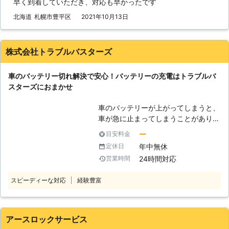
早く到着していただき、対応も早かったです
ってしまうというのは、まるで生き物
私たちは車のトラブルバスターズとし
車やバイクのパンク修理にも対応可能
みたいだとは思いませんか。 バッテ
て、レッカーやロードサービスを承っ
北海道
札幌市豊平区
2021年10月13日
です。 外出中にタイヤがパンクして
リー上がりを解消したあとも、お客様
ています。車のプロがお客様のもとに
しまい走行できなくなってしまった際
と車のお付き合いを続けさせていただ
駆け付けて対処しますのでご安心して
は、お気軽に私達までご相談くださ
ければと思っております。ぜひ弊社
お任せいただけます。 <千葉・群馬・
株式会社トラブルバスターズ
い。 有馬株式会社は車のバッテリー
に、末永くお客様の愛車のメンテナン
北海道など近場の支店から駆け付け！
トラブルや車やバイクのパンクでお困
スをご依頼くださいませ。
> 当店はそれぞれ千葉県・群馬県・北
りの方に対応している業者です。 東
車のバッテリー切れ解決で安心！バッテリーの充電はトラブルバ
海道に拠点をおいているため、車のバ
京都府中市に拠点を構えていますの
スターズにおまかせ
ッテリー上がりが起きたときはお近く
で、お困りの際はご連絡ください。
の支店から移動に時間をかけず迅速に
車のバッテリーが上がってしまうと、
駆けつけられます。地域密着型でお近
車が急に止まってしまうことがありま
くの車トラブルに対応していますの
す。山の中などの夜道で人があまりい
で、気軽にご相談ください。 車のバ
ー
目安料金
ないところでバッテリーが上がってし
ッテリー切れでエンジンがかからない
年中無休
定休日
まうと、いつ復旧できるかわからなく
と、車を動かせず困ってしまいますよ
24時間対応
営業時間
てとても心細いでしょう。 「できる
ね。そんなときにはCreative株式会社
なら車のバッテリー上がりを少しでも
にご連絡いただければ、お客様の元に
スピーディーな対応
経験豊富
早く復旧させたい……」そんなときこ
出張してエンジンをかけるお手伝いを
そ、「株式会社トラブルバスターズ」
します。お任せください。
にご相談くださいませ！ ●車のバッ
テリーが上がったらとどうなるのか
アースロックサービス
バッテリーが切れると、車が動かなく