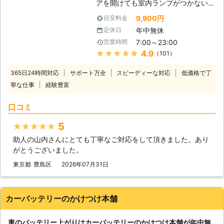
アを開けても室内ランプがつかない」
社はジャンプスタートを使ってお客様
バッテリーが上がってしまうと車にこ
のカーバッテリーへ電力を注入しま
9,900円
目安料金
のような症状があらわれます。 バッ
す。ジャンプスタートとは、弊社の自
年中無休
定休日
テリーが上がる＝バッテリーに蓄電さ
動車を使ってお客様のバッテリーと接
7:00～23:00
営業時間
れている電気がないので車を動かすこ
続することです。 もし、それで解決
★★★★★
4.9
（101）
とができなくなります。 普段は動い
できなかった場合、バッテリーが寿命
ていた車が突然動かなくなっては大変
の可能性があります。そんなときは、
365日24時間対応
サポート万全
スピーディーな対応
低価格で丁
困りますし、慣れていない方はパニッ
車のバッテリーを交換いたしますので
寧な仕事
経験豊富
クにもなりますよね。 ヒリつく不安
ご安心ください。その他にバッテリー
と焦りの中、どの業者に依頼したらい
液の補充などにも対応しています。
口コミ
いのか判断に迷うことと思います。
弊社はこれらのサービスを提供して、
当社には、「困っている人を助ける」
お客様のお悩みや不安を解決すること
5
★★★★★
という経営理念がございます。 社名
を第一に考えています。もし、カーバ
助人の山内さんにとても丁寧なご対応をして頂きました。あり
にも「救急」とありますように、緊急
ッテリーに関するお悩みがありました
がとうございました。
性の高いトラブルにお困りのお客様を
ら、ぜひ弊社までお電話ください。
いち早くお助けしたいという気持ちが
東京都
豊島区
2026年07月31日
あるからこそ、独自のネットワークを
用いてなるべく早く駆けつけ対応いた
します。 受付も24時間365日おこな
カーバッテリーのかけつけ本舗
っておりますので、バッテリー上がり
に困っていらっしゃる方はぜひ当社に
車のバッテリー上がりはカーバッテリーのかけつけ本舗が年中無
お問い合わせください。