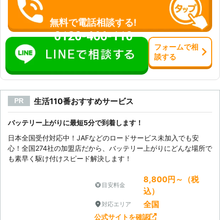
無料で電話相談する!
0120-466-110
フォーム
で
相
談
する
生活110番おすすめサービス
PR
バッテリー上がりに最短5分で到着します！
日本全国受付対応中！JAFなどのロードサービス未加入でも安
心！全国274社の加盟店だから、バッテリー上がりにどんな場所で
も素早く駆け付けスピード解決します！
8,800円～（税
目安料金
込）
全国
対応エリア
公式サイトを確認