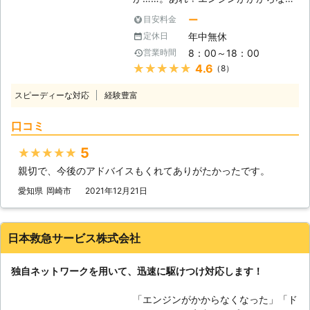
ジンが止まった場合、弊社までご連絡
します。
い！」 出勤前に車が動かないと、焦
くださいませ。連絡後、弊社スタッフ
ー
目安料金
りますよね。当たり前のように動くと
がお客様の元へ駆けつけて車のバッテ
年中無休
定休日
思っていたので、今から電車で会社に
リーを充電させていただきます。
8：00～18：00
営業時間
行こうにも、遅刻してしまうかもしれ
★★★★★
4.6
（8）
ません。「どうせ遅刻するなら、車が
動くようにしてからにしよう！」そん
スピーディーな対応
経験豊富
なときは弊社「PlayUnity」が高速で
お客様の元へ駆けつけて、お助けしま
口コミ
す！ 【最短5分で駆け付けます】 エ
ンジンがかからない場合、多くはバッ
5
★★★★★
テリーが上がってしまっています。弊
親切で、今後のアドバイスもくれてありがたかったです。
社は、多くのスタッフを至る所に配置
しているので、お客様からお電話いた
愛知県
岡崎市
2021年12月21日
だて最短5分で駆け付けバッテリー上
がりを修復いたします。ちなみに平均
到着時間は約30分なので、早く車を
日本救急サービス株式会社
動くようにしたい方にこそご利用いた
だきたいのです。 また到着後、下記
独自ネットワークを用いて、迅速に駆けつけ対応します！
の方法を用いてお客様のお悩みを解決
いたします。 【どんな風にカーバッ
「エンジンがかからなくなった」「ド
テリーの問題を解決するのか？】 弊