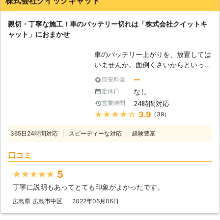
株式会社クイックキャット
お問い合わせ下さい。
親切・丁寧な施工！車のバッテリー切れは「株式会社クイットキ
ャット」におまかせ
車のバッテリー上がりを、放置しては
いませんか。面倒くさいからといって
バッテリー上がりを放置してしまう
ー
目安料金
と、タンク内のガソリンが固まって詰
なし
定休日
まりを引き起こす恐れがあります。そ
24時間対応
営業時間
のため、車のバッテリー上がりはすぐ
★★★★★
3.9
（39）
にでも解消する必要があるのです。
もしも車のバッテリー切れが起きたと
365日24時間対応
スピーディーな対応
経験豊富
きは、「株式会社クイックキャット」
におまかせください！ ●車のバッテ
口コミ
リーが上がるのは充電がなくなったか
ら 車のバッテリーが上がってしまう
5
★★★★★
のは、バッテリー内の充電が無くなっ
丁寧に説明もあってとても印象がよかったです。
てしまったからです。車のエンジンは
バッテリー内の電気を利用して動きだ
広島県
広島市中区
2022年06月06日
すので、バッテリー内の電気がなくな
ってしまうと、車は動かなくなりま