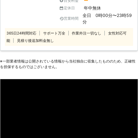
ー
目安料金
めにも、不用意に自分で作業をせずプ
付け、車のバッテリー上がりを修復い
年中無休
定休日
ロに依頼しましょう。 ●出張対応が
たします。 【こんな方法で、どんな
可能！出先のバッテリー切れにも対応
全日 0時00分〜23時59
営業時間
車種でもバッテリー上がりから復旧い
可能！ 弊社は無料で、電話相談と出
分
たします】 弊社の修復方法は、ジャ
張対応をおこなっています。そのた
ンプスターターを使用します。ジャン
365日24時間対応
サポート万全
作業外注一切なし
女性対応可
め、運転中や出先のバッテリー切れに
プスターターとは、携帯型電力供給装
能
見積り後追加料金無し
も臨機応変に対応することが可能で
置のことです。ジャンプスターターを
す。もし運転中にバッテリーが上がっ
使うことで、軽自動車から、大型トラ
てしまっても気軽に相談ができるの
ック、バイクなど幅広く対応できます
で、お客様に安心していただくことが
※⼀部業者情報は公開されている情報から当社独⾃に収集したもののため、正確性
よ。 また、弊社ではエンジンが起動
できます。
を担保するものではございません。
した後にテスターを使って電圧を測り
ます。バッテリーは劣化していると電
圧が下がってくるので、電圧を測るこ
とで劣化状況を知ることが可能です。
正常なバッテリーの電圧は12.5～13V
未満と言われていて12Vを切るようで
したら、かなり劣化が進んでいる状況
といえます。もしもバッテリー自体の
劣化が進んでいるようでしたら、バッ
テリー上がりの復旧後、早めに交換も
視野に入れることをおすすめします。