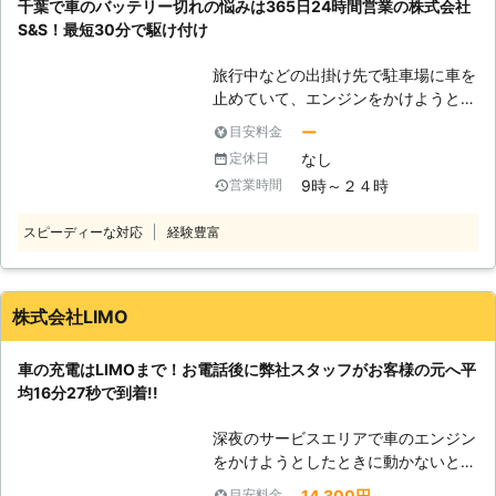
千葉で車のバッテリー切れの悩みは365日24時間営業の株式会社
りにお困りのときにはご連絡くださ
らせることが可能です。お客様がすぐ
S&S！最短30分で駆け付け
い。
にでも運転ができる状況になるように
努めさせていただきますので、車のバ
旅行中などの出掛け先で駐車場に車を
ッテリーが上がった時はぜひ弊社をご
止めていて、エンジンをかけようとし
利用くださいませ。
たときにエンジンがかからなくて焦っ
ー
目安料金
ていませんか？エンジンがかからない
なし
定休日
ときは、車の充電が切れているかもし
9時～２４時
営業時間
れません。 充電切れの原因は、カー
ナビや車のライトなどのつけっぱなし
スピーディーな対応
経験豊富
です。例えば、東京ディズニーランド
などの旅行が楽しみすぎてエンジンだ
けを切り、カーナビや車のライトの消
し忘れが起きる……なんてことも。 し
株式会社LIMO
かし、人間は誰しもうっかりすること
はあります。まずは早く車を動かせる
車の充電はLIMOまで！お電話後に弊社スタッフがお客様の元へ平
ように、バッテリーの充電を復活させ
均16分27秒で到着!!
てエンジンがかかるようにしましょ
う！もしも車のバッテリーが切れてい
深夜のサービスエリアで車のエンジン
たら、弊社「株式会社S&S」にご依頼
をかけようとしたときに動かないと、
ください！ 【最短30分駆けつけ可
困ってしまいますよね。エンジンがか
能！緊急事態だからこそ365日24時
14,300円
目安料金