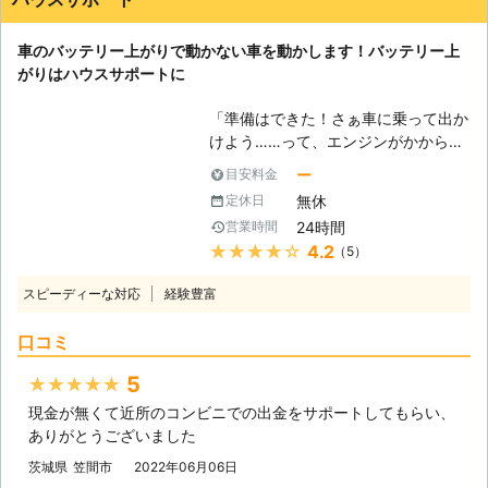
イナス20℃以下の気温による、バッ
テリーの性能低下 ③エンジンを止め
車のバッテリー上がりで動かない車を動かします！バッテリー上
た状態でエアコンを使いすぎてしまっ
がりはハウスサポートに
た ④半ドアで室内灯がついたまま
⑤バッテリー液が不足していた ⑥バ
「準備はできた！さぁ車に乗って出か
ッテリーの劣化 上記がバッテリー上
けよう……って、エンジンがかからな
がりの原因となる、事象です。「あ
い！」 その車、もしかしたら長期間
っ！これが原因かも！」という例は、
ー
目安料金
車を動かしていなかったのではありま
ありましたでしょうか。このような状
無休
定休日
せんか？エンジンがかからないのは、
況を避けるためにも、参考にしてみて
24時間
営業時間
バッテリー上がりが原因かもしれませ
くださいませ。 ●ジャンプスタート
★★★★★
4.2
（5）
ん。 車は長いこと運転しないで放置
による復旧！適切な作業で迅速に車を
をしておくと、バッテリー内の電力が
動かします 弊社はお客様の車を、ジ
スピーディーな対応
経験豊富
上がってしまいます。せっかく出かけ
ャンプスタートという手法を使って動
ようと思っても、車で行くことを想定
けるようにします。ジャンプスタート
口コミ
して予定を立てていた場合には、身動
とは、車にエンジンを動かす程度の電
きが取れなくなってしまいます。 こ
力を送りこむ作業です。作業手順は以
5
★★★★★
んな不測の事態は早く解消して、外に
下の通りです。 ・作業手順 ①電気を
現金が無くて近所のコンビニでの出金をサポートしてもらい、
繰り出したいですよね。車のバッテリ
送る用のジャンプスターターもしくは
ありがとうございました
ー上がりの解決は「ハウスサポート」
救護車を用意（以後ジャンプスタータ
におまかせください。 ●ジャンプス
茨城県
笠間市
2022年06月06日
ーで統一） ②ジャンプスターターを
タートによって車を動かします！ お