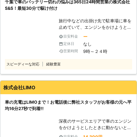
千葉で車のバッテリー切れの悩みは365日24時間営業の株式会社
りにお困りのときにはご連絡くださ
らせることが可能です。お客様がすぐ
S&S！最短30分で駆け付け
い。
にでも運転ができる状況になるように
努めさせていただきますので、車のバ
旅行中などの出掛け先で駐車場に車を
ッテリーが上がった時はぜひ弊社をご
止めていて、エンジンをかけようとし
利用くださいませ。
たときにエンジンがかからなくて焦っ
ー
目安料金
ていませんか？エンジンがかからない
なし
定休日
ときは、車の充電が切れているかもし
9時～２４時
営業時間
れません。 充電切れの原因は、カー
ナビや車のライトなどのつけっぱなし
スピーディーな対応
経験豊富
です。例えば、東京ディズニーランド
などの旅行が楽しみすぎてエンジンだ
けを切り、カーナビや車のライトの消
し忘れが起きる……なんてことも。 し
株式会社LIMO
かし、人間は誰しもうっかりすること
はあります。まずは早く車を動かせる
車の充電はLIMOまで！お電話後に弊社スタッフがお客様の元へ平
ように、バッテリーの充電を復活させ
均16分27秒で到着!!
てエンジンがかかるようにしましょ
う！もしも車のバッテリーが切れてい
深夜のサービスエリアで車のエンジン
たら、弊社「株式会社S&S」にご依頼
をかけようとしたときに動かないと、
ください！ 【最短30分駆けつけ可
困ってしまいますよね。エンジンがか
能！緊急事態だからこそ365日24時
14,300円
目安料金