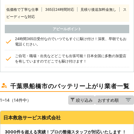
低価格で丁寧な仕事
365日24時間対応
見積り後追加料金無し
ス
ピーディーな対応
アピールポイント
24時間365日受付なのでいつでもすぐに駆け付け！深夜、早朝でもお
電話ください。
ご自宅・職場・出先などどこでも出張可能！日本全国に多数の加盟店
を有していますのでどこでも駆け付けます！
千葉県船橋市のバッテリー上がり業者一覧
1~14（14件中）
絞り込み
日本救急サービス株式会社
3000件を超える実績！プロの整備スタッフが対応いたします ！