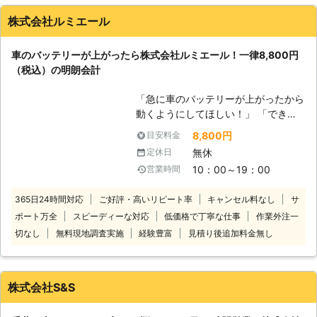
す。 またエンジンだけではなくカー
株式会社ルミエール
ナビやオーディオといった、電気を利
用する電装部品もバッテリー切れによ
車のバッテリーが上がったら株式会社ルミエール！一律8,800円
って動かなくなってしまいます。
（税込）の明朗会計
●24時間365日で対応可能！突然の事
態にも安心して作業を依頼することが
「急に車のバッテリーが上がったから
できます 車のバッテリーが上がって
動くようにしてほしい！」 「できる
しまったことに気づくのは、車を運転
だけ安く・早くジャンプスタートして
しようとしたけれどうんともすんとも
8,800円
目安料金
くれる業者を探している」 そんなと
動かないときです。実際に運転をしよ
無休
定休日
きは株式会社ルミエールにお任せくだ
うとしたその瞬間に気が付くので、時
10：00～19：00
営業時間
さい！ 車が動かないお客様のもとに
間的に余裕がないことも多いでしょ
駆けつけて、ジャンプスタートでエン
う。 そんなときこそ、弊社「株式会
365日24時間対応
ご好評・高いリピート率
キャンセル料なし
サ
ジンがかかるようお手伝い！突然のバ
社クイックキャット」の出番です！弊
ポート万全
スピーディーな対応
低価格で丁寧な仕事
作業外注一
ッテリー上がりでお困りのところを解
社は、24時間365日対応していま
決します。 国産乗用車の対応のみに
切なし
無料現地調査実施
経験豊富
見積り後追加料金無し
す。毎日いつでもお客様のご依頼に備
限定することで低価格を実現し、出張
えて準備しているからこそ、お客様か
費無料の一律8,800円（税込）でお客
らご連絡があったときに迅速に駆けつ
様の元に伺います。 足立区内なら最
けることができるのです。 また最短
株式会社S&S
短15分で伺いスピード解決できます
30分で対応できるので、バッテリー
よ！近郊エリアで車のバッテリー上が
のトラブルに迅速に解決して、車を走