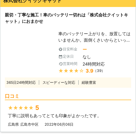
株式会社クイックキャット
お問い合わせ下さい。
親切・丁寧な施工！車のバッテリー切れは「株式会社クイットキ
ャット」におまかせ
車のバッテリー上がりを、放置しては
いませんか。面倒くさいからといって
バッテリー上がりを放置してしまう
ー
目安料金
と、タンク内のガソリンが固まって詰
なし
定休日
まりを引き起こす恐れがあります。そ
24時間対応
営業時間
のため、車のバッテリー上がりはすぐ
★★★★★
3.9
（39）
にでも解消する必要があるのです。
もしも車のバッテリー切れが起きたと
365日24時間対応
スピーディーな対応
経験豊富
きは、「株式会社クイックキャット」
におまかせください！ ●車のバッテ
口コミ
リーが上がるのは充電がなくなったか
ら 車のバッテリーが上がってしまう
5
★★★★★
のは、バッテリー内の充電が無くなっ
丁寧に説明もあってとても印象がよかったです。
てしまったからです。車のエンジンは
バッテリー内の電気を利用して動きだ
広島県
広島市中区
2022年06月06日
すので、バッテリー内の電気がなくな
ってしまうと、車は動かなくなりま