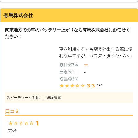
ブースターケーブルでバッテリーに繋
客様のバッテリー上がりは、ジャンプ
ぐ ③ジャンプスターターでバッテリ
スタートというやり方で対応させてい
ーにエンジンがかかる程度の電気を送
有馬株式会社
ただきます。ジャンプスタートとは、
り込む ④エンジンが動き出す 「え、
エンジンが動きだすだけの電気を送り
これくらいの作業なら普段から装置を
関東地方での車のバッテリー上がりなら有馬株式会社にお任せく
こんで車が走れる状況にする方法で
積み込んでおけば自分でもできそ
ださい！
す。 そのまま走りだせば車は走行し
う……」と思うかもしれません。しか
ながら、充電する性質を持っていま
し、やりなれていない作業ではケーブ
車を利用する方も増え外出する際に便
す。そのため30分～60分もすれば、
ルをつなぎ間違い、感電してしまうお
利な車ですが、ガス欠・タイヤパン
次に車に乗るときにエンジンがかかる
それがあるのです。弊社にジャンプス
ク・バッテリー上がりなど、車に関す
ほどの、電力が充電させるというわけ
ー
目安料金
タート作業をご依頼いただければ、お
るトラブルは多いです。 その中でも
です。 ●有名ロードサービス会社JAF
客様が感電することなく無事にエンジ
-
定休日
車のバッテリー上がりに関する問題
に在籍経験のあるスタッフが対応！
ンをかけることができますよ。 ●年
営業時間
は、依頼数の最も多いトラブルです。
弊社には、JAFに勤めていたスタッフ
中無休で対応可能！車のバッテリー上
★★★★★
3.3
（3）
外出先で突然エンジンが動かなくなっ
が在籍しています。そんなスタッフだ
がりがいつ起こってもいいように待機
て立ち往生してしまう方もいます。
からこそおこなえる強みを紹介してい
スピーディーな対応
経験豊富
します 業者に作業を依頼しようと思
急にそのようなトラブルが発生してし
くので、ご参考くださいませ。 ①車
っても、休業日だったら連絡が取れず
まっては焦ってしまいますよね。
のトラブルに熟知しているので、カー
口コミ
に途方に暮れてしまいますよね。車の
「セルモーターが動かずエンジンが掛
バッテリー以外にも気になる点があり
バッテリー上がりは、お客様の身にい
からない」 「ヘッドライトやハザー
ましたら、可能な範囲で点検可能で
1
★★★★★
つ起こるのかわかりません。弊社はお
ドランプが点かない」 「パワーウィ
す。 ②バッテリー上がりが再発しな
客様の身にトラブルが起きたときに、
不満
ンドウやラジオなど電装品が動かな
いアドバイスが可能。 このように、
すぐ対応できるよう365日無休で対応