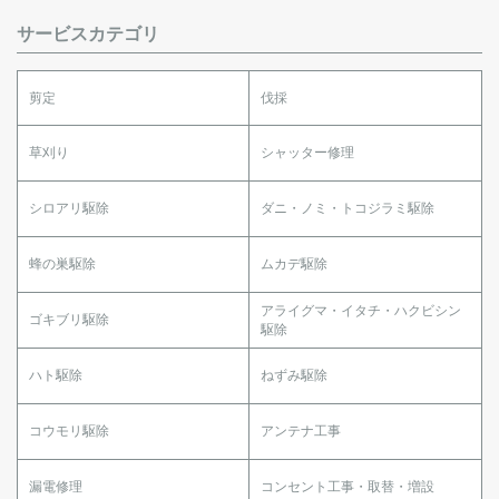
サービスカテゴリ
剪定
伐採
草刈り
シャッター修理
シロアリ駆除
ダニ・ノミ・トコジラミ駆除
蜂の巣駆除
ムカデ駆除
アライグマ・イタチ・ハクビシン
ゴキブリ駆除
駆除
ハト駆除
ねずみ駆除
コウモリ駆除
アンテナ工事
漏電修理
コンセント工事・取替・増設