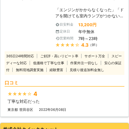
「エンジンがかからなくなった」「ド
アを開けても室内ランプがつかない」
バッテリーが上がってしまうと車にこ
13,200円
目安料金
のような症状があらわれます。 普段
年中無休
定休日
は動いていた車が突然動かなくなって
7時～23時
営業時間
は大変困りますし、慣れていない方は
★★★★★
4.3
（91）
パニックにもなりますよね。 ヒリつ
く不安と焦りの中、どの業者に依頼し
365日24時間対応
ご好評・高いリピート率
サポート万全
スピー
たらいいのか判断に迷うことと思いま
ディーな対応
低価格で丁寧な仕事
作業外注一切なし
安心の保証
す。 そんな時には、日本救急サービ
付
無料現地調査実施
経験豊富
ス(株)までご連絡ください。お客様の
見積り後追加料金無し
もとに最短で駆けつけます。 到着後
口コミ
には車の状態を確認させていただいた
うえで、バッテリー上がりの原因や車
4
★★★★★
の状態、解決するための作業内容や料
金についてご説明させていただき、お
丁寧な対応だった
客様にご納得いただいたうえで作業を
東京都
世田谷区
2022年06月08日
開始いたします。 お見積り後の追加
料金は発生しませんのでご安心くださ
い。 出張無料となります。お気軽に