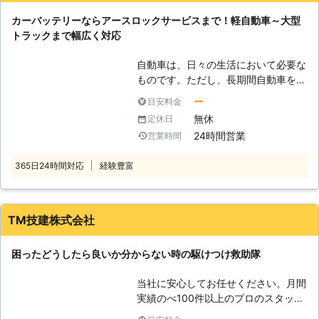
なってしまいます。車のバッテリーは
カーバッテリーならアースロックサービスまで！軽自動車～大型
電気を溜める役割をしていて、この電
トラックまで幅広く対応
気の力を利用してエンジンを回して車
は走っているのです。そのため、バッ
自動車は、日々の生活において必要な
テリー内の電気が切れてしまうと、車
ものです。ただし、長期間自動車を乗
を走らせることができなくなってしま
っていないときやライトを付けっぱな
います。 ●バッテリーの充電は自分
ー
目安料金
しで放置していると、バッテリーが上
でおこなうと危険です 「車のバッテ
無休
定休日
がりやすくなります。 「バッテリー
リーが上がったらすぐに何とかした
24時間営業
営業時間
が切れてエンジンがかからなくなって
い」と思う方もいるでしょう。しか
しまって立ち往生……」 なんてことに
し、バッテリーの充電を知識がないま
365日24時間対応
経験豊富
なったら、大変です！ そんなとき
まおこなうと、命の危険にさらされる
は、「アースロックサービス」がお客
おそれもあるのです。 車のバッテリ
様の元へ駆け付け、お助けします。
ー上がりは、市販のポータブルバッテ
弊社「アースロックサービス」は、千
TM技建株式会社
リーを使うことで充電できます。この
葉県を中心にお客様のバッテリー上が
ポータブルバッテリーで充電をするた
りの依頼を受けつけております。
めには車のバッテリーにつなげる必要
困ったどうしたら良いか分からない時の駆けつけ救助隊
【アースロックサービスは、365日
があります。しかし、この接続の順番
24時間対応しています】 弊社は、皆
を間違えてしまうと、引火して爆発を
当社に安心してお任せください。月間
様からのSOSにいつでも対応できるよ
引き起こしてしまうことがあるので
実績のべ100件以上のプロのスタッフ
う、休まず営業しています。ご連絡い
す。 安全にバッテリー充電をするた
が、対応します。
ただければ、すぐにお客様の元へ駆け