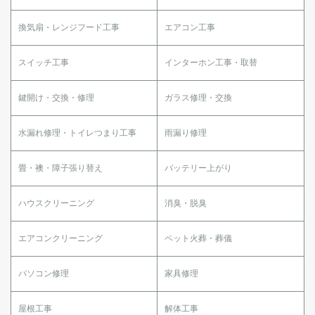
換気扇・レンジフード工事
エアコン工事
スイッチ工事
インターホン工事・取替
鍵開け・交換・修理
ガラス修理・交換
水漏れ修理・トイレつまり工事
雨漏り修理
畳・襖・障子張り替え
バッテリー上がり
ハウスクリーニング
消臭・脱臭
エアコンクリーニング
ペット火葬・葬儀
パソコン修理
家具修理
屋根工事
解体工事