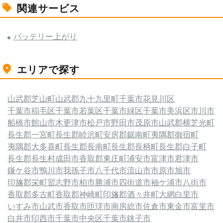
関連サービス
バッテリー上がり
エリアで探す
山武郡芝山町
山武郡九十九里町
千葉市花見川区
千葉市稲毛区
千葉市若葉区
千葉市緑区
千葉市美浜区
市川市
船橋市
館山市
木更津市
松戸市
野田市
茂原市
山武郡横芝光町
長生郡一宮町
長生郡睦沢町
安房郡鋸南町
夷隅郡御宿町
夷隅郡大多喜町
長生郡長南町
長生郡長柄町
長生郡白子町
長生郡長生村
成田市
香取郡東庄町
浦安市
富津市
君津市
鎌ケ谷市
鴨川市
我孫子市
八千代市
流山市
市原市
旭市
印旛郡栄町
習志野市
柏市
勝浦市
四街道市
袖ケ浦市
八街市
香取郡多古町
香取郡神崎町
印旛郡酒々井町
大網白里市
いすみ市
山武市
香取市
匝瑳市
南房総市
佐倉市
東金市
富里市
白井市
印西市
千葉市中央区
千葉市
銚子市