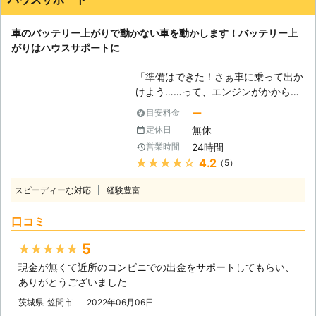
イナス20℃以下の気温による、バッ
テリーの性能低下 ③エンジンを止め
車のバッテリー上がりで動かない車を動かします！バッテリー上
た状態でエアコンを使いすぎてしまっ
がりはハウスサポートに
た ④半ドアで室内灯がついたまま
⑤バッテリー液が不足していた ⑥バ
「準備はできた！さぁ車に乗って出か
ッテリーの劣化 上記がバッテリー上
けよう……って、エンジンがかからな
がりの原因となる、事象です。「あ
い！」 その車、もしかしたら長期間
っ！これが原因かも！」という例は、
ー
目安料金
車を動かしていなかったのではありま
ありましたでしょうか。このような状
無休
定休日
せんか？エンジンがかからないのは、
況を避けるためにも、参考にしてみて
24時間
営業時間
バッテリー上がりが原因かもしれませ
くださいませ。 ●ジャンプスタート
★★★★★
4.2
（5）
ん。 車は長いこと運転しないで放置
による復旧！適切な作業で迅速に車を
をしておくと、バッテリー内の電力が
動かします 弊社はお客様の車を、ジ
スピーディーな対応
経験豊富
上がってしまいます。せっかく出かけ
ャンプスタートという手法を使って動
ようと思っても、車で行くことを想定
けるようにします。ジャンプスタート
口コミ
して予定を立てていた場合には、身動
とは、車にエンジンを動かす程度の電
きが取れなくなってしまいます。 こ
力を送りこむ作業です。作業手順は以
5
★★★★★
んな不測の事態は早く解消して、外に
下の通りです。 ・作業手順 ①電気を
現金が無くて近所のコンビニでの出金をサポートしてもらい、
繰り出したいですよね。車のバッテリ
送る用のジャンプスターターもしくは
ありがとうございました
ー上がりの解決は「ハウスサポート」
救護車を用意（以後ジャンプスタータ
におまかせください。 ●ジャンプス
茨城県
笠間市
2022年06月06日
ーで統一） ②ジャンプスターターを
タートによって車を動かします！ お