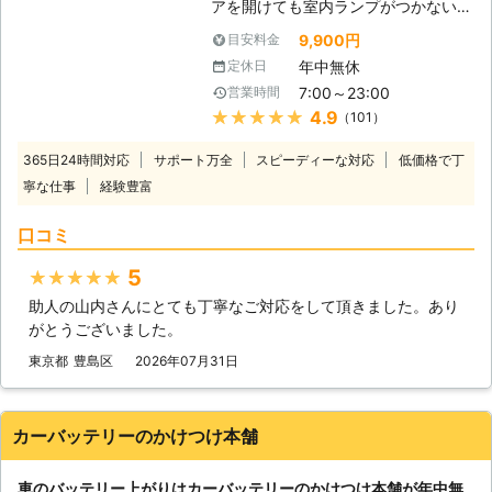
アを開けても室内ランプがつかない」
社はジャンプスタートを使ってお客様
バッテリーが上がってしまうと車にこ
のカーバッテリーへ電力を注入しま
9,900円
目安料金
のような症状があらわれます。 バッ
す。ジャンプスタートとは、弊社の自
年中無休
定休日
テリーが上がる＝バッテリーに蓄電さ
動車を使ってお客様のバッテリーと接
7:00～23:00
営業時間
れている電気がないので車を動かすこ
続することです。 もし、それで解決
★★★★★
4.9
（101）
とができなくなります。 普段は動い
できなかった場合、バッテリーが寿命
ていた車が突然動かなくなっては大変
の可能性があります。そんなときは、
365日24時間対応
サポート万全
スピーディーな対応
低価格で丁
困りますし、慣れていない方はパニッ
車のバッテリーを交換いたしますので
寧な仕事
経験豊富
クにもなりますよね。 ヒリつく不安
ご安心ください。その他にバッテリー
と焦りの中、どの業者に依頼したらい
液の補充などにも対応しています。
口コミ
いのか判断に迷うことと思います。
弊社はこれらのサービスを提供して、
当社には、「困っている人を助ける」
お客様のお悩みや不安を解決すること
5
★★★★★
という経営理念がございます。 社名
を第一に考えています。もし、カーバ
助人の山内さんにとても丁寧なご対応をして頂きました。あり
にも「救急」とありますように、緊急
ッテリーに関するお悩みがありました
がとうございました。
性の高いトラブルにお困りのお客様を
ら、ぜひ弊社までお電話ください。
いち早くお助けしたいという気持ちが
東京都
豊島区
2026年07月31日
あるからこそ、独自のネットワークを
用いてなるべく早く駆けつけ対応いた
します。 受付も24時間365日おこな
カーバッテリーのかけつけ本舗
っておりますので、バッテリー上がり
に困っていらっしゃる方はぜひ当社に
車のバッテリー上がりはカーバッテリーのかけつけ本舗が年中無
お問い合わせください。