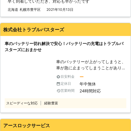
早く到着していただき、対応も早かったです
ってしまうというのは、まるで生き物
私たちは車のトラブルバスターズとし
車やバイクのパンク修理にも対応可能
みたいだとは思いませんか。 バッテ
て、レッカーやロードサービスを承っ
北海道
札幌市豊平区
2021年10月13日
です。 外出中にタイヤがパンクして
リー上がりを解消したあとも、お客様
ています。車のプロがお客様のもとに
しまい走行できなくなってしまった際
と車のお付き合いを続けさせていただ
駆け付けて対処しますのでご安心して
は、お気軽に私達までご相談くださ
ければと思っております。ぜひ弊社
お任せいただけます。 <千葉・群馬・
株式会社トラブルバスターズ
い。 有馬株式会社は車のバッテリー
に、末永くお客様の愛車のメンテナン
北海道など近場の支店から駆け付け！
トラブルや車やバイクのパンクでお困
スをご依頼くださいませ。
> 当店はそれぞれ千葉県・群馬県・北
りの方に対応している業者です。 東
車のバッテリー切れ解決で安心！バッテリーの充電はトラブルバ
海道に拠点をおいているため、車のバ
京都府中市に拠点を構えていますの
スターズにおまかせ
ッテリー上がりが起きたときはお近く
で、お困りの際はご連絡ください。
の支店から移動に時間をかけず迅速に
車のバッテリーが上がってしまうと、
駆けつけられます。地域密着型でお近
車が急に止まってしまうことがありま
くの車トラブルに対応していますの
す。山の中などの夜道で人があまりい
で、気軽にご相談ください。 車のバ
ー
目安料金
ないところでバッテリーが上がってし
ッテリー切れでエンジンがかからない
年中無休
定休日
まうと、いつ復旧できるかわからなく
と、車を動かせず困ってしまいますよ
24時間対応
営業時間
てとても心細いでしょう。 「できる
ね。そんなときにはCreative株式会社
なら車のバッテリー上がりを少しでも
にご連絡いただければ、お客様の元に
スピーディーな対応
経験豊富
早く復旧させたい……」そんなときこ
出張してエンジンをかけるお手伝いを
そ、「株式会社トラブルバスターズ」
します。お任せください。
にご相談くださいませ！ ●車のバッ
テリーが上がったらとどうなるのか
アースロックサービス
バッテリーが切れると、車が動かなく