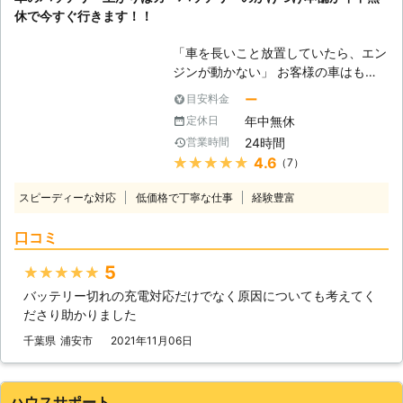
休で今すぐ行きます！！
「車を長いこと放置していたら、エン
ジンが動かない」 お客様の車はもし
かしたら、バッテリー上がりを起こし
ー
目安料金
ているかもしれません。車は放ってお
年中無休
定休日
いても自然放電をおこなっているの
24時間
営業時間
で、勝手にバッテリー内の電気は消耗
★★★★★
4.6
（7）
していきます。そのため、長いこと車
を動かしていないと、エンジンを動か
スピーディーな対応
低価格で丁寧な仕事
経験豊富
せるだけの電力が無くなってしまうの
です。 もしバッテリーが上がってし
口コミ
まって動かない車は、「ライフ&テク
ノロジーズ」におまかせください。
5
★★★★★
●バッテリー上がりが起きるのにはこ
バッテリー切れの充電対応だけでなく原因についても考えてく
んな原因がある 車の放置だけではな
ださり助かりました
く、バッテリー上がりにはさまざまな
原因があります。下記に紹介していき
千葉県
浦安市
2021年11月06日
ますので、思いあたる例がありました
らご参考くださいませ。 ①ライトの
つけっぱなしによる、電力消費 ②マ
ハウスサポート