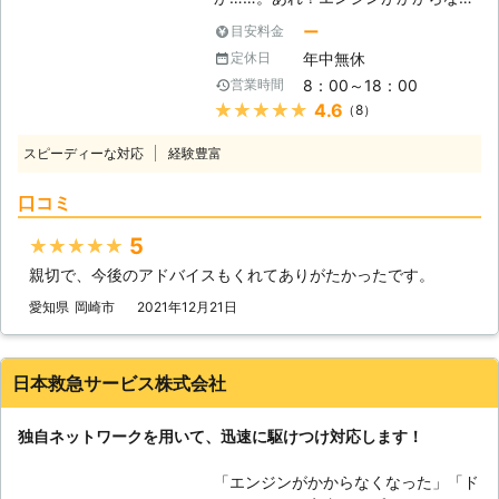
ジンが止まった場合、弊社までご連絡
します。
い！」 出勤前に車が動かないと、焦
くださいませ。連絡後、弊社スタッフ
ー
目安料金
りますよね。当たり前のように動くと
がお客様の元へ駆けつけて車のバッテ
年中無休
定休日
思っていたので、今から電車で会社に
リーを充電させていただきます。
8：00～18：00
営業時間
行こうにも、遅刻してしまうかもしれ
★★★★★
4.6
（8）
ません。「どうせ遅刻するなら、車が
動くようにしてからにしよう！」そん
スピーディーな対応
経験豊富
なときは弊社「PlayUnity」が高速で
お客様の元へ駆けつけて、お助けしま
口コミ
す！ 【最短5分で駆け付けます】 エ
ンジンがかからない場合、多くはバッ
5
★★★★★
テリーが上がってしまっています。弊
親切で、今後のアドバイスもくれてありがたかったです。
社は、多くのスタッフを至る所に配置
しているので、お客様からお電話いた
愛知県
岡崎市
2021年12月21日
だて最短5分で駆け付けバッテリー上
がりを修復いたします。ちなみに平均
到着時間は約30分なので、早く車を
日本救急サービス株式会社
動くようにしたい方にこそご利用いた
だきたいのです。 また到着後、下記
独自ネットワークを用いて、迅速に駆けつけ対応します！
の方法を用いてお客様のお悩みを解決
いたします。 【どんな風にカーバッ
「エンジンがかからなくなった」「ド
テリーの問題を解決するのか？】 弊