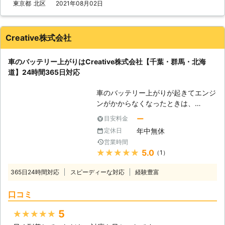
い」 このような症状が出た際は、車
東京都
北区
2021年08月02日
JAFで培った経験をお客様のために役
しております。 「土曜日にちょっと
のバッテリーが上がってしまっている
立たせていただきます。お客様が必要
温泉でも入りに行こうかと思ったら、
可能性があります。 自分でバッテリ
としていることに幅広く対応させてい
車が動かない……しまった！車が半ド
ー上がりの対処をおこなうこともでき
Creative株式会社
ただきますので、気軽にご相談くださ
アで室内灯がつきっぱなしではない
ますが、接続箇所や方法を間違えてし
いませ。 ●24時間365日で対応可
か！」という状況でバッテリー上がり
まうと感電や火災原因にもなるため、
能！急なバッテリー上がりにも対応さ
で困ったときは、ぜひ弊社のことを思
車のバッテリー上がりはCreative株式会社【千葉・群馬・北海
専門の業者に依頼するのがおすすめで
せていただきます 旅行にでかけると
い出していただければ幸いです。 上
道】24時間365日対応
す。 私達「有馬株式会社」は、車の
きには、早朝もしくは深夜にでかける
記のような方法で、弊社はお客様のバ
バッテリー上がりに対応していますの
こともあるでしょう。そんなときにバ
ッテリー上がりの復旧に力添えをさせ
車のバッテリー上がりが起きてエンジ
で、安心安全に作業をおこなってほし
ッテリーが上がっても、営業していな
ていただいています。お客様は愛車が
ンがかからなくなったときは、
い際は、私達までお問い合わせくださ
い業者のほうが多いと思われます。
急に動かなくなってしまい、気が動転
Creative株式会社にご連絡ください。
い。 【関東地方で対応！タイヤのパ
ー
目安料金
弊社は24時間で対応させていただい
していらっしゃると思います。我々は
お客様のもとに出張し、エンジンをか
ンク修理もお任せください】 有馬株
年中無休
定休日
ておりますので、早朝・深夜でも迅速
少しでも早く車を動かせるようにし
けるお手伝いをいたしま
式会社は、東京都・埼玉県・千葉県・
に対応させていただきます。また365
営業時間
て、お客様が元の生活に戻れるように
す。
神奈川県にて車のバッテリー上がりで
★★★★★
5.0
日営業もしておりますので、お客様に
（1）
努めさせていただきますので、気軽に
お困りの方に対応しております。 経
いつバッテリー上がりがおこっても対
ご相談くださいませ。
<24時間365日車のバッテリー上がり
験豊富なスタッフが、正しい手順でそ
365日24時間対応
スピーディーな対応
経験豊富
応できるように準備をしております。
対応！> Creative株式会社は24時間
の車に合った電圧で電力を供給し、エ
●終わりに 長期間車を動かさずに放
365日営業しています。「深夜にバッ
ンジンをかけるお手伝いをいたしま
口コミ
置したことによって、バッテリー上が
テリーが上がって動けない」「長期休
す。 バッテリーの交換時期などお車
りは起きてしまいます。定期的に手を
暇だから休みの業者が多くてどうしよ
5
★★★★★
に関してご相談をご希望のときのもお
かけないと、思ったように動かなくな
う」そんなときにも対応可能です。
任せください。 有馬株式会社では、