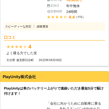
からなければ自宅にも帰れない、観光
間迅速に駆けつけます】 株式会社
年中無休
定休日
もできないので八方塞がりです。 そ
S&Sは、千葉県内であれば最短30分
24時間
営業時間
んなときこそ、弊社「LＩMO」がお
でお客さまの元へ駆けつけることがで
★★★★★
4.4
（115）
客様の元へすぐに駆けつけてお助けし
きます。弊社はすぐにお客様の元へ駆
ます！ 弊社の強みは、お客様からお
けつけられるように、工具などの準備
スピーディーな対応
経験豊富
電話をいただいたてから平均16分27
を万全にして待機しています。だから
秒でお客さまの元へ駆け付けることで
こそ、最短30分で駆け付けることが
口コミ
す。弊社は10万件以上の実績を積ん
可能なのです。 お客様のもとへ最短
できたからこそ、どのルートを使えば
で駆け付けることで、損なった観光気
4
★★★★★
最短でお客様の元にいけるか見極める
分やイライラなどのストレスを最小限
よく喋る方でした笑
ことができます。 例えば、同じこと
に抑えることができますよ。 さらに
を何度も反復すると、作業内容を覚え
大分県
速見郡日出町
2022年06月06日
株式会社S&Sは365日24時間対応して
てすぐに答えを出せるようになります
います。 深夜や祝日、元旦などの時
よね。弊社も、多くのお客様のもとへ
間帯に車のバッテリーが切れてしまっ
駆けつけるときに何度も道を検索し車
ても、弊社ならいつでも対応すること
PlayUnity株式会社
を走らせて参りました。だからこそ、
ができるので、お客様の「目的地に行
平均16分27秒でお客様の元へ駆けつ
けなくなるかも……」という問題を解
PlayUnityは車のバッテリー上がりで連絡いただき最短5分で駆け
けられるようになったのです。 この
消いたします。 もしも車のバッテリ
付けます！
時間で駆け付けることによって、お客
ーが切れたら株式会社S&Sまで！弊社
様は仕事の遅刻などのトラブルを軽減
がお客様により良い快適な旅行ライフ
「会社に向かうために自動車に乗る
することができます。もしも車のエン
や快適で明るいカーライフを提供いた
か……。あれ？エンジンがかからな