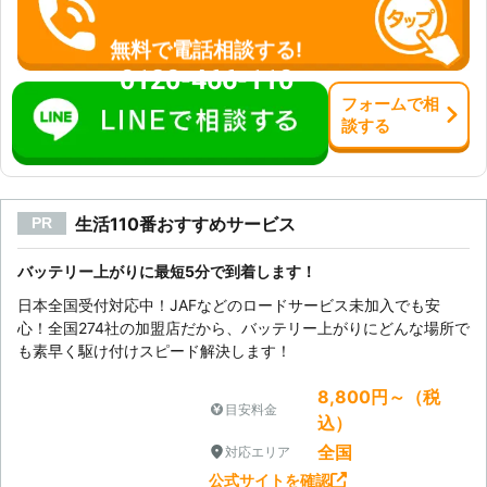
無料で電話相談する!
0120-466-110
フォーム
で
相
談
する
生活110番おすすめサービス
PR
バッテリー上がりに最短5分で到着します！
日本全国受付対応中！JAFなどのロードサービス未加入でも安
心！全国274社の加盟店だから、バッテリー上がりにどんな場所で
も素早く駆け付けスピード解決します！
8,800円～（税
目安料金
込）
全国
対応エリア
公式サイトを確認