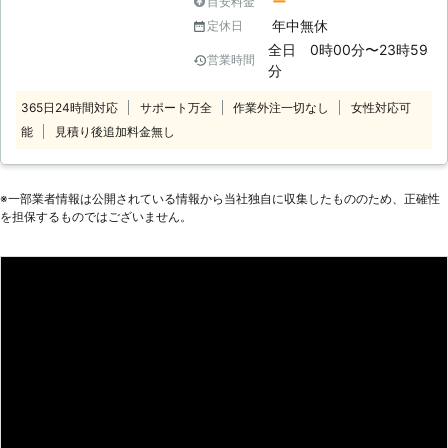
ー
目安料金
めにも、不用意に自分で作業をせずプ
付け、車のバッテリー上がりを修復い
年中無休
定休日
ロに依頼しましょう。 ●出張対応が
たします。 【こんな方法で、どんな
可能！出先のバッテリー切れにも対応
全日 0時00分〜23時59
営業時間
車種でもバッテリー上がりから復旧い
可能！ 弊社は無料で、電話相談と出
分
たします】 弊社の修復方法は、ジャ
張対応をおこなっています。そのた
ンプスターターを使用します。ジャン
365日24時間対応
サポート万全
作業外注一切なし
女性対応可
め、運転中や出先のバッテリー切れに
プスターターとは、携帯型電力供給装
能
見積り後追加料金無し
も臨機応変に対応することが可能で
置のことです。ジャンプスターターを
す。もし運転中にバッテリーが上がっ
使うことで、軽自動車から、大型トラ
てしまっても気軽に相談ができるの
ック、バイクなど幅広く対応できます
で、お客様に安心していただくことが
※⼀部業者情報は公開されている情報から当社独⾃に収集したもののため、正確性
よ。 また、弊社ではエンジンが起動
できます。
を担保するものではございません。
した後にテスターを使って電圧を測り
ます。バッテリーは劣化していると電
圧が下がってくるので、電圧を測るこ
とで劣化状況を知ることが可能です。
正常なバッテリーの電圧は12.5～13V
未満と言われていて12Vを切るようで
したら、かなり劣化が進んでいる状況
といえます。もしもバッテリー自体の
劣化が進んでいるようでしたら、バッ
テリー上がりの復旧後、早めに交換も
視野に入れることをおすすめします。