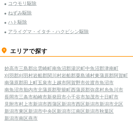
コウモリ駆除
ねずみ駆除
ハト駆除
アライグマ・イタチ・ハクビシン駆除
エリアで探す
妙高市
三島郡出雲崎町
南魚沼郡湯沢町
中魚沼郡津南町
刈羽郡刈羽村
岩船郡関川村
岩船郡粟島浦村
東蒲原郡阿賀町
南蒲原郡田上町
五泉市
上越市
阿賀野市
佐渡市
魚沼市
南魚沼市
胎内市
北蒲原郡聖籠町
西蒲原郡弥彦村
糸魚川市
長岡市
三条市
柏崎市
新発田市
小千谷市
加茂市
十日町市
見附市
村上市
新潟市西蒲区
新潟市西区
新潟市
新潟市北区
新潟市東区
新潟市中央区
新潟市江南区
新潟市秋葉区
新潟市南区
燕市