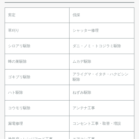
剪定
伐採
草刈り
シャッター修理
シロアリ駆除
ダニ・ノミ・トコジラミ駆除
蜂の巣駆除
ムカデ駆除
アライグマ・イタチ・ハクビシン
ゴキブリ駆除
駆除
ハト駆除
ねずみ駆除
コウモリ駆除
アンテナ工事
漏電修理
コンセント工事・取替・増設
換気扇・レンジフード工事
エアコン工事