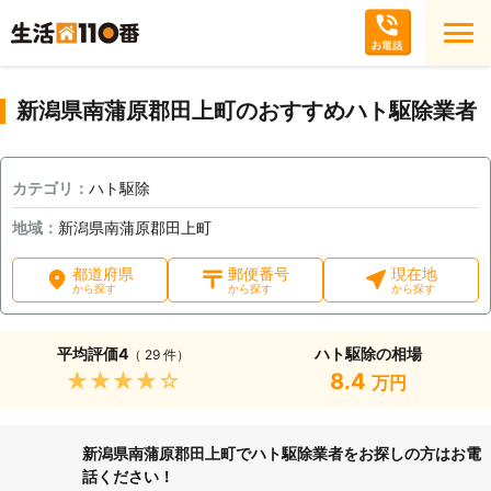
新潟県南蒲原郡田上町のおすすめハト駆除業者
カテゴリ：
ハト駆除
地域：
新潟県南蒲原郡田上町
都道府県
郵便番号
現在地
から探す
から探す
から探す
平均評価
4
ハト駆除の相場
（ 29 件）
★★★★★
8.4
万円
新潟県南蒲原郡田上町でハト駆除業者をお探しの方はお電
話ください！