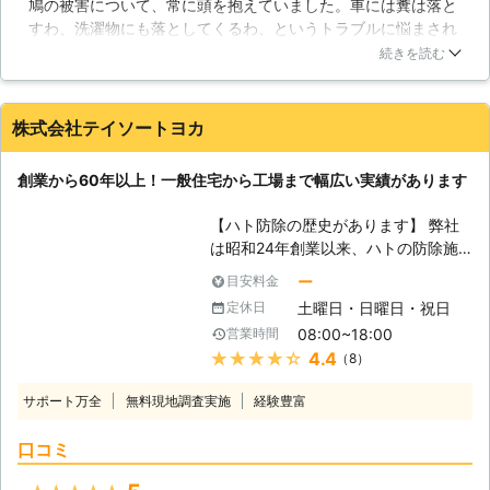
鳩の被害について、常に頭を抱えていました。車には糞は落と
はないでしょうか。タカサキでは忌避
すわ、洗濯物にも落としてくるわ、というトラブルに悩まされ
剤やネットなどの施工方法を現場に合
ていました。なのでタカサキさんに連絡して、対策してもらい
わせて行って鳥を遠ざけます。施工後
続きを読む
ました。高い場所の作業だったので不安でしたが、現場に合わ
の清掃、消毒を含めた対応も可能で
せた施工方法で安全に対策してもらえました！年中無休で、見
す。 【年中無休でお問合せできま
積もりも低価格だったので、お手軽に悩みを解決する事が出来
す】 お電話のお問合せは年中無休で
株式会社テイソートヨカ
ました。
対応させていただいております、お見
積りはもちろん無料です。価格には自
新潟県
上越市
2016年11月30日
創業から60年以上！一般住宅から工場まで幅広い実績があります
信がありますので格安での施工をご希
望の方はぜひお問合せください。 駆
【ハト防除の歴史があります】 弊社
除の他にも、巣作り防止や建物の美観
は昭和24年創業以来、ハトの防除施
を損なわない施工の相談などもお伺い
工を行ってきました。また、駆除のみ
しています。当社の多くの実績と豊富
ー
目安料金
ならず、防鳥ネット、忌避剤塗布、そ
な施工技術を用いて鳥害にお困りの皆
土曜日・日曜日・祝日
定休日
の他の侵入防止用機材の設置などを通
様に解決策をご提案いたします。
08:00~18:00
営業時間
して、人が安心安全な生活を送ること
★★★★★
4.4
（8）
に寄与することが目的の会社です。
【ハトの被害が多発しています】 童
サポート万全
無料現地調査実施
経験豊富
謡に歌われ、愛らしい顔やしぐさをし
ているハトですが、その反面帰省本能
口コミ
が強く一度巣時決めた場所に執着する
習性を持っているため、駆除が大変難