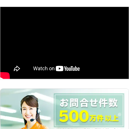
困り・お悩みの際は、お気軽にご相談
ください。 【鳩駆除の法律につい
て】 鳩の駆除をご自身で行った場
合、鳥獣保護法に違反してしまうこと
があります。 ・ドバトの狩猟禁止。
キジバトは狩猟期間内であれば1日10
羽まで捕獲可能。 ・意図的に衰弱さ
せる行為や、過度な威嚇によって鳩の
生命を脅かす行為の禁止。(箒で追い
払う等) ・卵や巣を採取、移動させる
行為の禁止こういった駆除行為を勝手
に行った場合、「1年以下の懲役又は
100万円以下の罰金」が課されること
もあります。 そのため安易に鳩を撃
退しようとするのは危険です。 どう
しても鳩を何とかしたいという際は、
専門の業者にお任せください。 鳩110
番は、日本全国に数多くの加盟店が提
携していますので、安心してお任せ出
来ます。 もちろん、24時間365日対
応ですので、鳩被害でお困りのことが
ありましたらいつでもご相談を！ 無