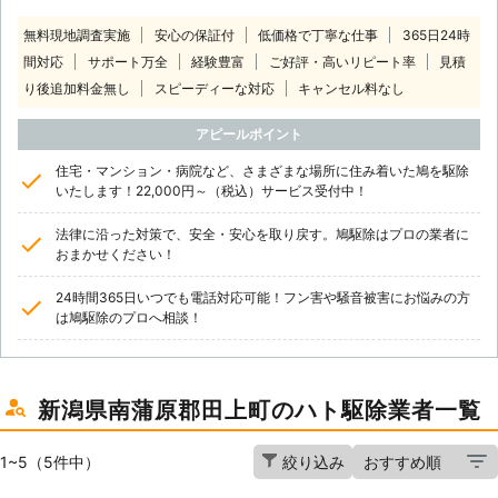
無料現地調査実施
安心の保証付
低価格で丁寧な仕事
365日24時
間対応
サポート万全
経験豊富
ご好評・高いリピート率
見積
り後追加料金無し
スピーディーな対応
キャンセル料なし
アピールポイント
住宅・マンション・病院など、さまざまな場所に住み着いた鳩を駆除
いたします！22,000円～（税込）サービス受付中！
法律に沿った対策で、安全・安心を取り戻す。鳩駆除はプロの業者に
おまかせください！
24時間365日いつでも電話対応可能！フン害や騒音被害にお悩みの方
は鳩駆除のプロへ相談！
新潟県南蒲原郡田上町のハト駆除業者一覧
1~5（5件中）
絞り込み