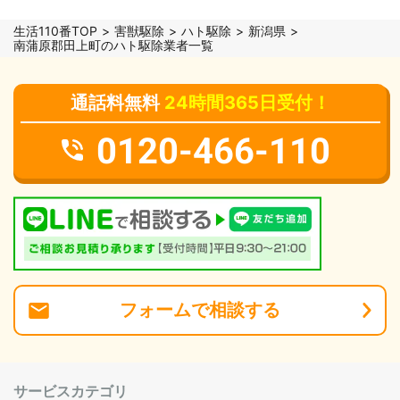
生活110番TOP
害獣駆除
ハト駆除
新潟県
南蒲原郡田上町のハト駆除業者一覧
通話料無料
24時間365日受付！
0120-466-110
フォーム
で
相談
する
サービスカテゴリ