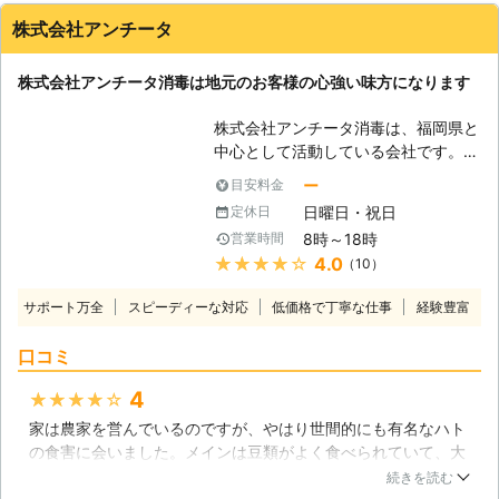
株式会社アンチータ
株式会社アンチータ消毒は地元のお客様の心強い味方になります
株式会社アンチータ消毒は、福岡県と
中心として活動している会社です。ハ
トの被害でお困りの方は見えません
ー
目安料金
か？弊社は適格な判断でハト駆除に対
日曜日・祝日
定休日
応致します。 【ハトによる被害報
8時～18時
営業時間
告】 ハトが大量発生した事により、
★★★★★
4.0
（10）
ベランダに干してある洗濯物が鳩の羽
毛だらけになって困っている事例が報
サポート万全
スピーディーな対応
低価格で丁寧な仕事
経験豊富
告されています。又、ハトの糞による
被害も多く住宅は糞だらけになってし
口コミ
まったり、異臭で悩まされたりする事
例があります。 【ハトは同じ場所で
4
★★★★★
糞をする】 ハトの糞を掃除しても、
家は農家を営んでいるのですが、やはり世間的にも有名なハト
また同じ場所で糞をされて困っている
の食害に会いました。メインは豆類がよく食べられていて、大
と言う方も少なくないでしょう。ハト
豆は何割かはやられてしまいました。なので、アンチータ消毒
は「同じ動線で生活をする」と言う習
続きを読む
さんに連絡してすぐに対応してくれるようお願いしました。農