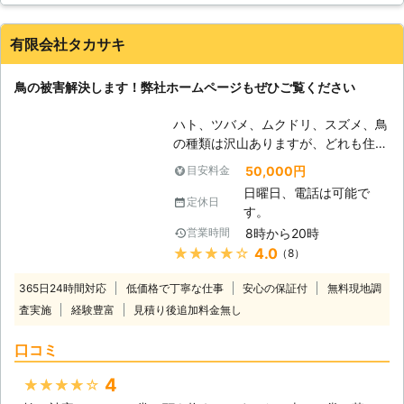
性があります。糞の場所も、鳩にとっ
場にも人間にも害がなく、鳩のみだけが嫌がる対策をしてくれ
ては生活の目印となってしまっている
たのですごく助かりました。
のです。又、ハトは集団行動するの
有限会社タカサキ
で、複数によって飛来する事が多い
福岡県
福岡市東区
2016年12月31日
為、放置しておくと次第にハトが増え
鳥の被害解決します！弊社ホームページもぜひご覧ください
て糞による被害が拡大していきます。
ハトの性格は、「根気強く、なかなか
ハト、ツバメ、ムクドリ、スズメ、鳥
諦めない」と言う芯の強さがありま
の種類は沢山ありますが、どれも住み
す。又、帰省本能が高いので自分で対
着いてしまうと糞などの被害があって
50,000円
目安料金
処するのが困難で、お手上げ状態の方
深刻なものです。しかも鳥は人の手が
が多く見えます。 【弊社にお任せ下
日曜日、電話は可能で
届かない高い場所や見えない場所にも
定休日
さい】 弊社なら、調査とお見積りを
す。
巣を作るのでとても自分では手が出せ
無料で承っております。初めてハト駆
8時から20時
営業時間
ない。 そんな方がいたら長野、新
除やハト対策の相談をする方にも、安
★★★★★
4.0
（8）
潟、富山で豊富な実績をもつ「有限会
心してご利用して頂けます。お困りの
社タカサキ」までご相談ください！
際には、諦めないで弊社にお任せ下さ
365日24時間対応
低価格で丁寧な仕事
安心の保証付
無料現地調
【現場に合わせた施工方法】 ハト駆
い！
査実施
経験豊富
見積り後追加料金無し
除をはじめとした害鳥駆除には様々な
状況がありますが、中でもマンション
口コミ
の手が届かない場所や、大型の工場な
どでは高額な工事費が掛かるかもしれ
4
★★★★★
ないと考えて対策ができずにいること