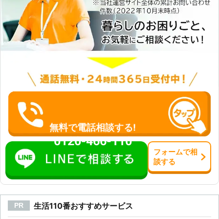
料現地調査後にプロが即日解決いたし
ます。
無料で電話相談する!
0120-466-110
フォーム
で
相
談
する
生活110番おすすめサービス
PR