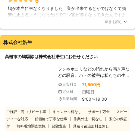
5
★★★★★
しいと言われています。 フンには病
鳩が本当に来なくなりました、巣が出来てるとかではなくて頻
原体が含まれることもあり、お子様や
繁に止まるようになったのでフン害が凄くなってきたんですよ
お年寄りなどの抵抗力の弱い人が恐ろ
ね、それも早朝とか自分のいない間に集まっていたので中々自
しい病気に感染する恐れもあります。
続きを読む
分では対処は難しいなと思ったので依頼をしました、半信半疑
フンによる衛生被害はもちろんです
だった面も正直あったんですが物凄く効果がありましたね、持
が。羽音や鳴き声などの騒音被害をも
続性もかなりあるので一度施工してもらうと劇的に変わりまし
たらすこともあるため、早めに駆除を
株式会社浩生
た
行なう必要があるのがこの動物です。
株式会社テイソートヨカは独自に開発
愛知県
名古屋市天白区
2016年11月30日
高槻市の鳩駆除は株式会社浩生にお任せください
したハト用の忌避剤などを使用し、ハ
トの被害を防いでいます。 【ハト以
フンやホコリなどの汚れから鳴き声な
外のご相談も受け付けております】
どの騒音、ハトの被害は私たちの生活
また、ハトのみならず、カラス、コウ
に影響を与えますよね。「確実に効果
71,500円
目安料金
モリにも同様に対応いたします。 ま
の出る鳩駆除を依頼したい」というと
ずはご連絡をお持ちしています。
日曜日
定休日
きや、再発にうんざりしていて「アフ
9:00〜19:00
営業時間
ターフォローのある鳩駆除業者を探し
ている」といったとき、株式会社浩生
ご好評・高いリピート率
キャンセル料なし
サポート万全
スピー
にお任せください！ 当店の鳩駆除の
ディーな対応
低価格で丁寧な仕事
作業外注一切なし
安心の保証
方法は確実な「追い出し」をおこなう
ことで、お客様が平穏な生活に戻れる
付
無料現地調査実施
経験豊富
見積り後追加料金無し
ようサポートしています。効き目抜群