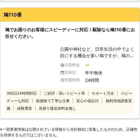
な植物エキス配合の忌避剤の使用によ
り、現在棲みついているハトの追い出
鳩110番
しはもちろん、今後も近寄らないよう
に対策もできます。 施工後には3年の
鳩でお困りのお客様にスピーディーに対応！駆除なら鳩110番にお
アフターフォローをつけているので、
任せください。
再発の不安がある方も再施工できるた
めご安心ください。ハトにお困りな
公園や神社など、日常生活の中でよく
ら、まずはご相談から承っています。
目にする機会が多い鳩ですが、鳩の被
害で困っているというお客様の声をよ
ー
目安料金
くお聞きします。 「ご自宅に巣を作
年中無休
定休日
られ完全に住み着いてしまった」「ベ
24時間
営業時間
ランダや駐車場に大量の鳩の糞が…」
「業者に依頼して駆除してもらったけ
365日24時間対応
ご好評・高いリピート率
サポート万全
スピー
ど、また戻ってきた」など。 このよ
ディーな対応
低価格で丁寧な仕事
安心の保証付
無料現地調査実
うな鳩に関して、お困りお悩みのお客
様もいるかと思います。 鳩110番に加
施
経験豊富
見積り後追加料金無し
盟している専門業者では、その鳩被害
に合わせて適切な方法をお客様にご提
案いたします。 お電話一本でのスピ
※⼀部業者情報は公開されている情報から当社独⾃に収集したもののため、正確性
ード解決を心掛けておりますので、お
を担保するものではございません。