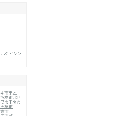
・ハクビシン
熊本市東区
区
熊本市北区
水俣市
玉名市
上天草市
合志市