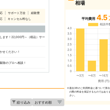
相場
対応
サポート万全
経験豊
4.5
平均費用
応
キャンセル料なし
ます！22,000円～（税込）サー
かせください！
鳩駆除のプロへ相談！
過去3年のご利⽤料⾦に基づいて算
※
の際の料⾦を保証するものではあり
さい。
絞り込み