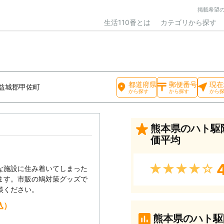
掲載希望
生活110番とは
カテゴリから探す
都道府県
郵便番号
現在
益城郡甲佐町
から探す
から探す
から
熊本県のハト駆
価平均
4
★★★★★
な施設に住み着いてしまった
ます。市販の鳩対策グッズで
談ください。
込）
熊本県のハト駆