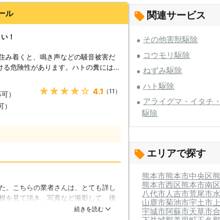
ール
関連サービス
さい！
その他害獣駆除
コウモリ駆除
に住み着くと、鳴き声などの騒音被害だ
ける危険性があります。ハトの糞には、
ねずみ駆除
れていることがあり、乾燥して空気中に
ハト駆除
状を引き起こすことがあります。また糞
★★★★★
4.1
（11）
応可）
なく、金属を腐食させるため、建物の価
アライグマ・イタチ
可）
残っていると、他のハトを呼び寄せるこ
駆除
尿を綺麗に片付ける必要があります。ハ
ウォールにお任せ下さい。 【ハト
渡せる高い場所に巣を作ることが多くな
隠し、猫などから卵を守るため、マンシ
エリアで探す
つくります。完全にハトを駆除するのは
【ハトを駆除するため
熊本市
熊本市中央区
防鳥ネットやワイヤーを張り巡らせ、ハ
熊本市西区
熊本市南
た。こちらの業者さんは、とても詳し
まらないように対策を行います。また忌
八代市
人吉市
荒尾市
根を見て頂き、写真など撮影して、後
ようにします。このような対策をとって
山鹿市
菊池市
宇土市
は金額dした。予算も立てやすくてお
続きを読む
宇城市
阿蘇市
天草市
る場合は、他のハトが来るのを防ぐため
て頂き、その後は、快適に過ごしてい