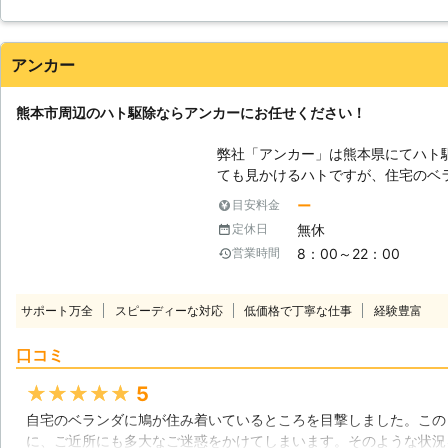
く注意をしないといけません。粉に
が、そこにネットを貼って鳩の巣を壊し、鳩が寄り付かないように
気になってしまう危険性があります
なくなりました。確実な効果があって良かったです。
はできません。マスクや手袋をしっ
アンカー
ということでしたら、私たち阿蘇グ
熊本県
菊池郡菊陽町
2016年12月24日
ト駆除だけでなく、掃除もやらせて
熊本市周辺のハト駆除ならアンカーにお任せください！
弊社「アンカー」は熊本県にてハト
ても見かけるハトですが、住宅のベ
み着いてしまうことをご存知でしょ
ー
目安料金
てるには安全な場所であるため、住
無休
定休日
よる糞害や騒音などは我慢できない
8：00～22：00
営業時間
そのようにハトでお困りの方は、ぜ
お客様の日常生活が快適になるよう
【その糞、ハトの目印になっていま
サポート万全
スピーディーな対応
低価格で丁寧な仕事
経験豊富
いう習性があります。その際、目印
にハトの糞はありませんか。ハトの
口コミ
す。ご自宅にハトが寄ってくる前に
自宅敷地内でしたら、こまめに糞の
★★★★★
5
弊社は、実際のハト駆除だけではな
自宅のベランダに鳩が住み着いているところを目撃しました。この
不明なことがありましたらお気軽に
に、ご近所にも多大なご迷惑をかけてしまいます。そのような状況