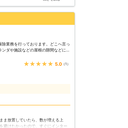
なった糞が鼻や口から入ってしまえば病
駆除剤を散布したら、鳩がそれ以降来
ので、ただの糞ということで軽装で掃除
かりとしましょう。こうした作業が面倒
リーンスペースにおまかせください。ハ
いただきます。
駆除業務を行っております。どこへ言っ
ランダや施設などの屋根の隙間などに住
うか。雨風を凌ぐことができ、ヒナを育
み着いてしまうのです。しかし、ハトに
★★★★★
5.0
（1）
という方が多いのではないでしょうか。
ひ弊社へとハト駆除をご依頼ください。
に、全力でハト駆除作業を行います。
す】 ハトは毎日同じ動線で行動すると
となるのが自分たちの糞。ご自宅の周辺
糞があれば、ハトが集まりやすい場所で
、対策を施しておきましょう。また、ご
掃除をしておくことも対策になります。
く掃除に関する知識も豊富ですので、ご
まま放置していたら、数が増える上
ご相談ください。
を避けたかったので、すぐにインター