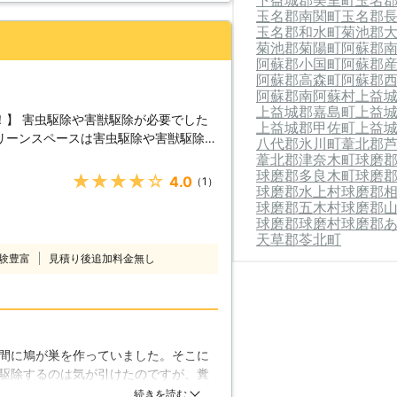
下益城郡美里町
玉名
玉名郡南関町
玉名郡
玉名郡和水町
菊池郡
菊池郡菊陽町
阿蘇郡
阿蘇郡小国町
阿蘇郡
阿蘇郡高森町
阿蘇郡
阿蘇郡南阿蘇村
上益
上益城郡嘉島町
上益
！】 害虫駆除や害獣駆除が必要でした
上益城郡甲佐町
上益
リーンスペースは害虫駆除や害獣駆除を
八代郡氷川町
葦北郡
虫や害獣を駆除することができます。皆
葦北郡津奈木町
球磨
球磨郡多良木町
球磨
駆除すべきですので、ぜひ早めのご依頼
★★★★★
4.0
（1）
球磨郡水上村
球磨郡
球磨郡五木村
球磨郡
れませんが、ハトは家にやってくると非
球磨郡球磨村
球磨郡
自分が気に入った場所には糞をしていき
天草郡苓北町
の掃除にも乾燥した糞の粉が口に入らな
験豊富
見積り後追加料金無し
用したりと面倒です。こうした面倒ごと
きたら積極的に追い払いましょう。自分
、阿蘇グリーンスペースにおまかせくだ
りますので、効率的なハト駆除の方法を
いただけましたら、ハトを近づけさせま
間に鳩が巣を作っていました。そこに
駆除するのは気が引けたのですが、糞
危険性がありますので、掃除の際にはよ
をお願いしました。危険な場所でした
続きを読む