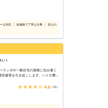
けど、また戻ってきた」など。 このよ
様もいるかと思います。 鳩110番に加
害に合わせて適切な方法をお客様にご提
ピード解決を心掛けておりますので、お
鳩駆除の法律につい
ーな対応
低価格で丁寧な仕事
安心の
合、鳥獣保護法に違反してしまうことが
ジバトは狩猟期間内であれば1日10羽ま
る行為や、過度な威嚇によって鳩の生命
等) ・卵や巣を採取、移動させる行為の
た場合、「1年以下の懲役又は100万
ります。 そのため安易に鳩を撃退しよ
も鳩を何とかしたいという際は、専門の
さい！
。 もちろん、24時間365日対応です
のベランダや一般住宅の屋根に住み着く
ましたらいつでもご相談を！ 無料現地
騒音被害を引き起こします。ハトの糞尿
。
だけではなく、脳炎ウィルスやサルモネ
があります。糞が乾燥して空気中に舞い
★★★★★
4.0
（10）
のアレルギー症状を発生させる恐れもあ
まったら、ハト駆除を株式会社Lead
があります。糞があると、他のハトもそ