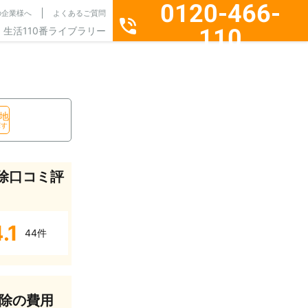
0120-466-
の企業様へ
よくあるご質問
110
生活110番ライブラリー
通話料無料・24時間365日受付
地
探す
除口コミ評
.1
44件
除の費用