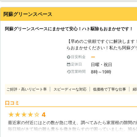
綺麗に片付けることが必要です。
ます。とても感謝しています。
阿蘇グリーンスペース
大分県
別府市
2016年12月31日
阿蘇グリーンスペースにまかせて安心！ハト駆除もおまかせです！
【早めのご依頼ですぐに解決します
らおまかせください！私たち阿蘇グ
行ってきた業者ですので、様々な害
ー
目安料金
さまを悩ませる嫌な生き物はすぐに
日曜・祝日
定休日
をお願いいたします。 【ハト駆除もおまかせください】 一般的には害のあ
8時～19時
営業時間
る生き物とは思われていないかもし
常に嫌な生き物です。所かまわず、
ますので掃除が面倒になります。そ
ご好評・高いリピート率
スピーディーな対応
低価格で丁寧な仕事
経
いようにマスクをしたり、手袋を着
をしないためにも、ハトが近づいて
口コミ
の力では追い払えなくなりましたら
さい。私たちはハト駆除もやってお
★★★★★
4
知っております。私たちにおまかせ
最近家の付近にはとの数が急に増え、調べてみたら家屋根の隙間の
せん。 【嫌な糞】 ハトの糞はもちろん清潔ではありません。オウム病など
毎日鳩がきて鳩の雛も糞をを撒き散らすので困っていました。鳩を
の原因となる病原菌が含まれている
が衛生面で子どもに影響を及ぼすとも聞いたので、業者さんに駆除