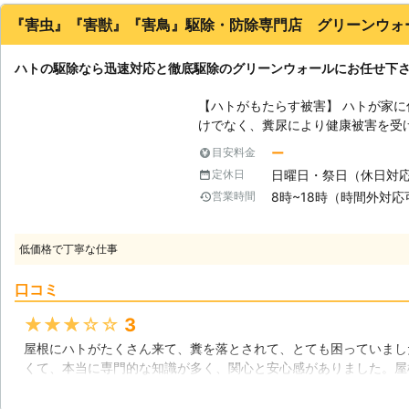
『害虫』『害獣』『害鳥』駆除・防除専門店 グリーンウォ
ハトの駆除なら迅速対応と徹底駆除のグリーンウォールにお任せ下
【ハトがもたらす被害】 ハトが家
けでなく、糞尿により健康被害を受
サルモネラ菌や脳炎ウィルスが含ま
ー
目安料金
舞い上がり喘息などのアレルギー症
日曜日・祭日（休日対
定休日
尿は家の景観を悪化させるだけでは
8時~18時（時間外対応
営業時間
値を下げてしまいます。ハトの糞が
とがあるため、ハトの駆除の際は糞
トでお困りの際は、ハト駆除をグリーン
低価格で丁寧な仕事
が巣を作る場所】 ハトは全体を見
っています。天敵のカラスから身を
口コミ
ョンのベランダや室外機の下に巣を
簡単ではありませんので、弊社までご相談下さい。 
★★★★★
3
には】 ハトを駆除するためには、
屋根にハトがたくさん来て、糞を落とされて、とても困っていまし
トが侵入してきたり手すりなどに停
くて、本当に専門的な知識が多く、関心と安心感がありました。屋
避材を塗布してハトを寄せ付けない
日見積もりを頂きました。見積もり金額が、すべてとの事と良心的
いたとしても、ハトの糞が残ってい
願いする事にしました。ハト除けを上手く目立たないように設置し