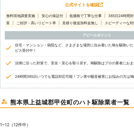
公式サイトを確認
無料現地調査実施
安心の保証付
低価格で丁寧な仕事
365日24時間
富
ご好評・高いリピート率
見積り後追加料金無し
スピーディーな対
アピールポイント
住宅・マンション・病院など、さまざまな場所に住み着いた鳩を駆除いたし
ビス受付中！
法律に沿った対策で、安全・安心を取り戻す。鳩駆除はプロの業者におま
24時間365日いつでも電話対応可能！フン害や騒音被害にお悩みの方は
熊本県上益城郡甲佐町のハト駆除業者一覧
1~12（12件中）