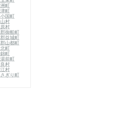
郡玉東町
長洲町
大津町
南小国町
産山村
西原村
城郡御船町
城郡益城町
城郡山都町
芦北町
郡錦町
郡湯前町
相良村
山江村
あさぎり町