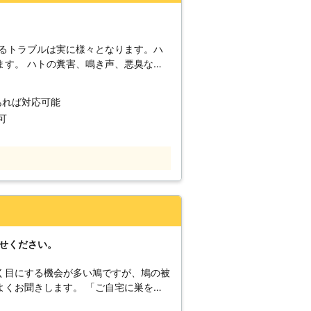
こるトラブルは実に様々となります。ハ
ます。 ハトの糞害、鳴き声、悪臭など
糞には多くの菌があり、健康被害を引き
因を発生することもあるのです。しかも
あれば対応可能
することもあるので、多くの被害を起こ
可
ます。また、溜まったハトの糞が、ハト
で、こまめな清掃も必要となってきてし
利用ください。ハトに一度棲みつかれて
ほか、巣を撤去しても、強い帰巣本能に
てしまうことがあります。 こうした被
熟知した害鳥駆除専門のスタッフによっ
査やお見積りは無料です。どうぞ遠慮は
談ください。株式会社プログラントで
任せください。
お待ちしております。 また、事前にご
ることが可能です。どうぞよろしくお願
く目にする機会が多い鳩ですが、鳩の被
よくお聞きします。 「ご自宅に巣を作
ベランダや駐車場に大量の鳩の糞が…」