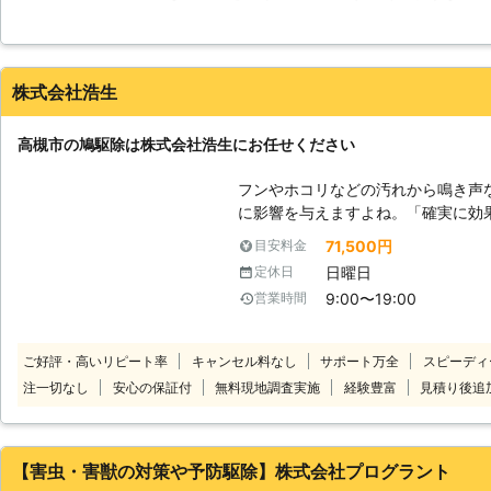
ネットで調べて、専門の会社に問い合わせました。すると、無料で
費用でしたから申し込みました。完全に巣を撤去した後に、撃退で
た。おかげで、現在は安心して暮らしています。
株式会社浩生
熊本県
熊本市中央区
2016年10月15日
高槻市の鳩駆除は株式会社浩生にお任せください
フンやホコリなどの汚れから鳴き声
に影響を与えますよね。「確実に効
きや、再発にうんざりしていて「ア
71,500円
目安料金
ている」といったとき、株式会社浩生にお任せ
日曜日
定休日
方法は確実な「追い出し」をおこな
9:00〜19:00
営業時間
ようサポートしています。効き目抜
り、現在棲みついているハトの追い
に対策もできます。 施工後には3年のアフターフォローをつけているので、
ご好評・高いリピート率
キャンセル料なし
サポート万全
スピーディ
再発の不安がある方も再施工できる
注一切なし
安心の保証付
無料現地調査実施
経験豊富
見積り後追
ら、まずはご相談から承っています
【害虫・害獣の対策や予防駆除】株式会社プログラント