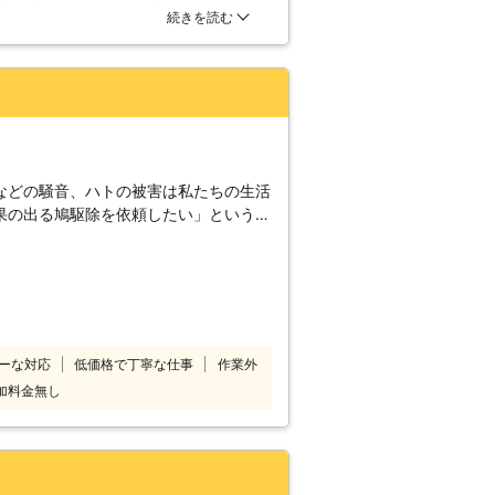
点検してもらえましたし、納得できる
続きを読む
きる装置も取り付けていただきまし
などの騒音、ハトの被害は私たちの生活
果の出る鳩駆除を依頼したい」というと
フターフォローのある鳩駆除業者を探し
ください！ 当店の鳩駆除の
うことで、お客様が平穏な生活に戻れる
群な植物エキス配合の忌避剤の使用によ
出しはもちろん、今後も近寄らないよう
ーな対応
低価格で丁寧な仕事
作業外
ためご安心ください。ハトにお困りな
加料金無し
。