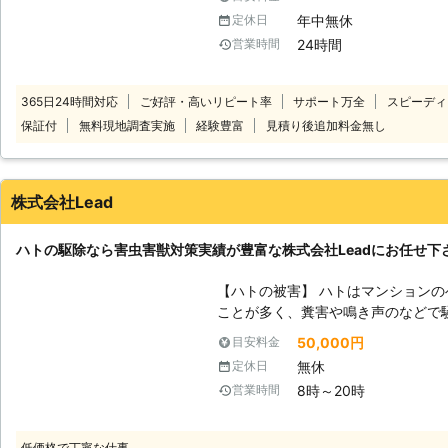
「業者に依頼して駆除してもらった
年中無休
定休日
うな鳩に関して、お困りお悩みのお客
24時間
営業時間
盟している専門業者では、その鳩被
案いたします。 お電話一本でのス
困り・お悩みの際は、お気軽にご相談ください。 【
365日24時間対応
ご好評・高いリピート率
サポート万全
スピーディ
て】 鳩の駆除をご自身で行った場
保証付
無料現地調査実施
経験豊富
見積り後追加料金無し
あります。 ・ドバトの狩猟禁止。キ
で捕獲可能。 ・意図的に衰弱させ
を脅かす行為の禁止。(箒で追い払う
禁止こういった駆除行為を勝手に行っ
株式会社Lead
円以下の罰金」が課されることもあ
うとするのは危険です。 どうして
ハトの駆除なら害虫害獣対策実績が豊富な株式会社Leadにお任せ下
業者にお任せください。 鳩110番は、日本全国に数多くの加盟店が提携して
いますので、安心してお任せ出来ます
【ハトの被害】 ハトはマンション
ので、鳩被害でお困りのことがあり
ことが多く、糞害や鳴き声のなどで
調査後にプロが即日解決いたします
は悪臭を放ち、衛生的にも良くない
50,000円
目安料金
ラ菌などの病原菌を媒介する可能性
無休
定休日
上がり、それを吸った人が喘息など
8時～20時
営業時間
ります。もしハトが家に住み着いてし
にお任せ下さい。 【ハトが巣を作ると】 ハトは帰巣本能が強く、住処に決
めた場所には何度も戻ってくる習性
低価格で丁寧な仕事