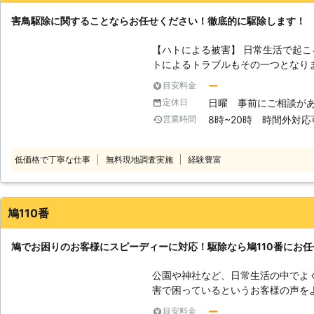
害鳥駆除に関することならお任せください！徹底的に駆除します！
【ハトによる被害】 日常生活で起
トによるトラブルもその一つとなり
でお困りではありませんか？ハトの
ー
目安料金
起こしたり、建物の劣化や破損の原
日曜 事前にご相談が
定休日
フンの悪臭やダニなどの害虫が発生
8時~20時 時間外対応
営業時間
す厄介な害鳥としても認識されてい
を呼び寄せることも充分ありますの
まいます。 【ハトの駆除はお任せ下さい】 こうしたハト被害でお困りの場
低価格で丁寧な仕事
無料現地調査実施
経験豊富
合は、当社のハト駆除サービスをご
しまうと、年に7～8回も繁殖する
より、何度も戻ってきては営巣され
害を防ぐため、ハトの生態や習性を
鳩110番
て、徹底的に対策を行います。 調
不要となりますので、お気軽にご相
鳩でお困りのお客様にスピーディーに対応！駆除なら鳩110番にお
は、スタッフ全員お客様のご連絡を
相談いただければ、休日でも対応す
公園や神社など、日常生活の中でよ
いいたします。
害で困っているというお客様の声を
られ完全に住み着いてしまった」「
ー
目安料金