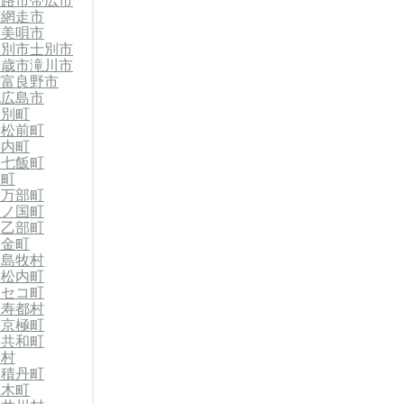
釧路市
帯広市
市
網走市
市
美唄市
紋別市
士別市
千歳市
滝川市
市
富良野市
北広島市
当別町
郡松前町
知内町
郡七飯町
森町
長万部町
上ノ国町
郡乙部町
今金町
郡島牧村
黒松内町
ニセコ町
留寿都村
郡京極町
郡共和町
泊村
郡積丹町
仁木町