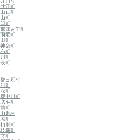
赤井川村
奈井江町
郡由仁町
栗山町
浦臼町
竜郡妹背牛町
郡雨竜町
沼田町
東神楽町
比布町
上川町
美瑛町
払郡占冠村
剣淵町
美深町
川郡中川町
郡増毛町
苫前町
初山別村
天塩町
浜頓別町
郡枝幸町
礼文町