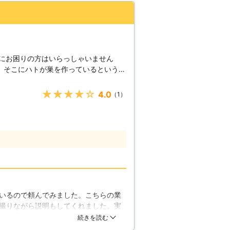
」にお困りの方はいらっしゃいません
、そこにハトが巣を作っているというの
れると、汚れや臭いといった重大な被害
★★★★★
4.0
（1）
んとした理由があります。ハトはまず安
しますが、その条件にピッタリなのがベ
ことができますし、雨風をしのぐことが
場所となります。 しかし、いくら安全
られてはたまりません。前述のように、
ので、お住まいの方はベランダに足を踏
ることになります。ベランダに干してい
と】 「ベン
りの方のために、ハト駆除をいたしま
いるので頼んでみました。こちらの業
の暮らしにはお手伝いできることがたく
撮りながら説明もしてくれました。実
社のプロの腕前を実感していただけない
、住民も喜んでくれていました。金額
続きを読む
予算のご相談も受け付けています。どう
実際にいなくなったことやアパートを