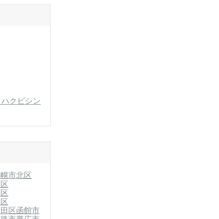
・ハクビシン
札幌市北区
石区
南区
別区
清田区
函館市