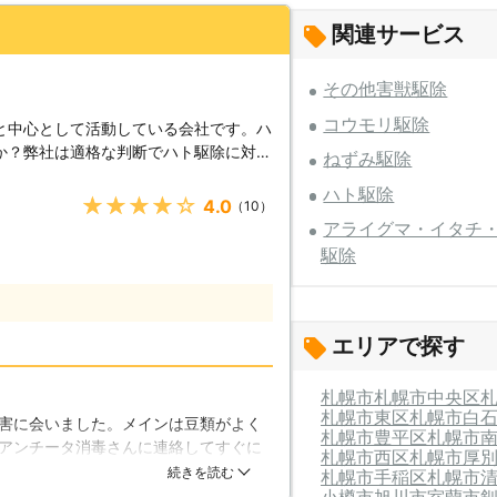
関連サービス
その他害獣駆除
コウモリ駆除
と中心として活動している会社です。ハ
か？弊社は適格な判断でハト駆除に対応
ねずみ駆除
 ハトが大量発生した事により、ベラン
ハト駆除
らけになって困っている事例が報告され
★★★★★
4.0
（10）
も多く住宅は糞だらけになってしまった
アライグマ・イタチ
あります。 【ハトは同じ場所で糞をす
駆除
同じ場所で糞をされて困っていると言う
同じ動線で生活をする」と言う習性があ
生活の目印となってしまっているので
複数によって飛来する事が多い為、放置
エリアで探す
よる被害が拡大していきます。ハトの性
い」と言う芯の強さがあります。又、帰
札幌市
札幌市中央区
が困難で、お手上げ状態の方が多く見え
札幌市東区
札幌市白
害に会いました。メインは豆類がよく
社なら、調査とお見積りを無料で承って
札幌市豊平区
札幌市
アンチータ消毒さんに連絡してすぐに
策の相談をする方にも、安心してご利用
札幌市西区
札幌市厚
鳩のみだけが嫌がる対策をしてくれた
続きを読む
札幌市手稲区
札幌市
めないで弊社にお任せ下さい！