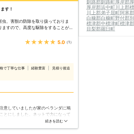
釧路郡釧路町
厚岸郡
ました。あとアフターケアもしっかり
厚岸郡浜中町
川上郡
ります！
社だと思いました。今現在、鳩による
川上郡弟子屈町
阿寒
白糠郡白糠町
野付郡
害虫、害獣の防除を取り扱っておりま
標津郡中標津町
標津
りますので、高度な駆除をすることが可
目梨郡羅臼町
だけではなく、ハトといった害獣の駆除
したらご相談ください。エンバイロ・プ
★★★★★
5.0
（1）
駆除させていただきます。 【ハト
ついてしまうと非常に不愉快かと思いま
、その何十倍も凄い量のハトの糞と対峙
そうならないためにも早い段階でハト駆
格で丁寧な仕事
経験豊富
見積り後追
たちの家に近づいてきます。遠くから眺
ベランダに巣を作る段階など、皆さまが
てくるのです。こうしたことを許さない
はこ
せん。一度逃げ出しても、再びやってき
鳥ですので、ハト駆除をやるのであれば
注意していましたが家のベランダに鳩
ロ・プランニングでは様々な技術を使
ことにしました。ネットで力になって
ります。ハト駆除も素早く、効率的に駆
ったのでお願いすることにしました。
続きを読む
ご希望でしたら私たちにおまかせくださ
の仕事は素人とはわけが違います。相
良かったです。