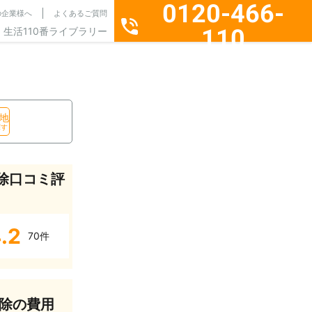
0120-466-
の企業様へ
よくあるご質問
110
生活110番ライブラリー
通話料無料・24時間365日受付
地
探す
除口コミ評
.2
70件
除の費用