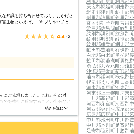
利尻郡利尻町
利尻郡
天塩郡幌延町
網走郡
網走郡津別町
斜里郡
。 もちろん、24時間365日対応です
度な知識を持ち合わせており、おかげさ
斜里郡清里町
斜里郡
ましたらいつでもご相談を！ 無料現地
有害生物といえば、ゴキブリやハチとい
常呂郡訓子府町
常呂
。
常呂郡佐呂間町
紋別
れませんが、ハトやカラスといった日常
紋別郡湧別町
紋別郡
も含まれます。当社は創業40年を超え
★★★★★
4.4
（5）
紋別郡興部町
紋別郡
すので、お客様が心地よく安心してお過
紋別郡雄武町
網走郡
境づくりをしております。もちろん自然
虻田郡豊浦町
有珠郡
図るべく、より良い選択を考えていくこ
白老郡白老町
勇払郡
糞や騒音、棲みつきなどでお困りでした
虻田郡洞爺湖町
勇払
勇払郡むかわ町
沙流
ト駆除などを行うだけではなく、今後の
沙流郡平取町
新冠郡
幅広く】 有害生
浦河郡浦河町
様似郡
宅から公共機関に至るまで、様々な場所
幌泉郡えりも町
日高
では、どのようなところでも幅広く対応
河東郡音更町
河東郡
処も行っております。しかし実際には、
河東郡上士幌町
河東
んにご依頼しました。これからの対
不快なだけであることもあります。私た
上川郡新得町
上川郡
ものを強引に駆除することが出来ない
河西郡芽室町
河西郡
「最善」を選択しております。
とのことなので家の外観等を細かく見
続きを読む
河西郡更別村
広尾郡
ったのですがこれからの対策にかかる
広尾郡広尾町
中川郡
中川郡池田町
中川郡
算を精査していただいて分かりやすく
中川郡本別町
足寄郡
まで見ていただいて鳩がとまる可能性
足寄郡陸別町
十勝郡
の外観も損なわないように設置してい