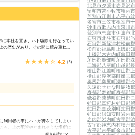
小樽市
旭川市
室蘭市
北見市
夕張市
岩見沢
留萌市
苫小牧市
稚内
芦別市
江別市
赤平市
名寄市
三笠市
根室市
砂川市
歌志内市
深川
登別市
恵庭市
伊達市
石狩市
北斗市
石狩郡
市に本社を置き、ハト駆除を行なってい
石狩郡新篠津村
松前
以上の歴史があり、その間に積み重ねて
松前郡福島町
上磯郡
困らせるハトをしっかりと追い払うこと
上磯郡木古内町
亀田
茅部郡鹿部町
茅部郡
ん、北海道の大地のさまざまな地域で作
★★★★★
4.2
（5）
二海郡八雲町
山越郡
檜山郡江差町
檜山郡
、愛嬌もあるためにエサを与えてみよう
檜山郡厚沢部町
爾志
のお庭やベランダにエサを置いておく
奥尻郡奥尻町
瀬棚郡
で、それを見て楽しみたい人も多いかと
久遠郡せたな町
島牧
エサを与えると何度も飛来するようにな
寿都郡寿都町
寿都郡
磯谷郡蘭越町
虻田郡
ていきます。またハトだけでなくカラス
虻田郡真狩村
虻田郡
こともありますし、食べかすを狙うゴキ
虻田郡喜茂別町
虻田
居心地がいいとハトに感じられた場合
虻田郡倶知安町
岩内
のように、ハトへのエサやり行為は非常
岩内郡岩内町
古宇郡
に利用者の車にハトが糞をしてしまい
、ハトを見つけてもエサを与えないよう
古宇郡神恵内村
積丹
ころ、上の配管やとまれそうな場所に
来するようになったときは、当社のハト
古平郡古平町
余市郡
ことも無くなったので、糞の被害も無
続きを読む