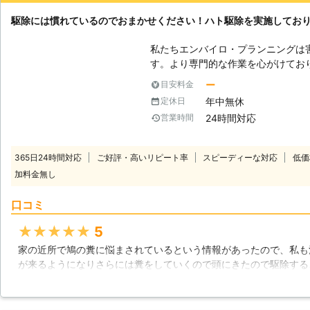
ただいたところが心配していたところでもあったのでとても安心し
駆除には慣れているのでおまかせください！ハト駆除を実施してお
していてその後の経過を見に来ていただき顧客目線で素晴らしい会
被害もなく安心して暮らせています。
私たちエンバイロ・プランニングは
北海道
札幌市東区
2016年11月30日
す。より専門的な作業を心がけてお
能です。シロアリやハチなどの害虫
ー
目安料金
も可能ですので、これらにお悩みで
年中無休
定休日
ランニングがこれまでの技術を利用して
24時間対応
営業時間
駆除の必要性】 鳥の糞が車などに
す。もしもハトに家に居座られたら
しないといけないかもしれません。
365日24時間対応
ご好評・高いリピート率
スピーディーな対応
低価
除が必要なのです。ハトは段々と私
加料金無し
めている段階、近づいてくる段階、
何もしなければ安全と判断してやっ
口コミ
ためにもハト駆除が必要になります。 【早めにご依頼ください】 ハト
こと選んだ場所から離れようとしま
★★★★★
5
てしまいます。このような厄介な害
家の近所で鳩の糞に悩まされているという情報があったので、私も
早い段階がオススメです。エンバイ
が来るようになりさらには糞をしていくので頭にきたので駆除する
い、より効率的な駆除を目指してお
くれる専門業者さんを探しました。業者さんがなんとなく好印象だ
除をしますので、最良のハト駆除を
最初は自分で駆除しようと思っていましたが、やはり専門業者さん
い。
当数いた鳩をあっという間に駆除して頂けました。依頼して本当に