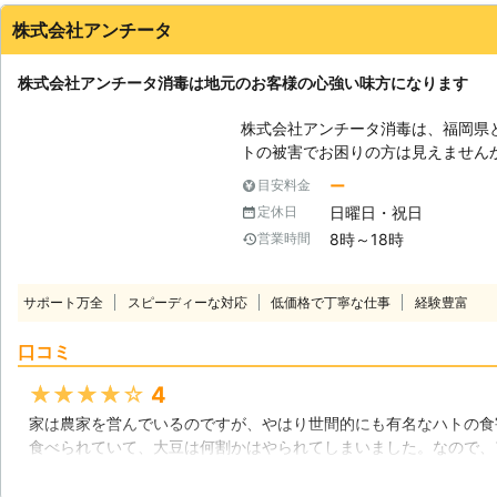
株式会社アンチータ
株式会社アンチータ消毒は地元のお客様の心強い味方になります
株式会社アンチータ消毒は、福岡県
トの被害でお困りの方は見えません
致します。 【ハトによる被害報告】
ー
目安料金
ダに干してある洗濯物が鳩の羽毛だ
日曜日・祝日
定休日
ています。又、ハトの糞による被害
8時～18時
営業時間
り、異臭で悩まされたりする事例が
る】 ハトの糞を掃除しても、また
方も少なくないでしょう。ハトは「
サポート万全
スピーディーな対応
低価格で丁寧な仕事
経験豊富
ります。糞の場所も、鳩にとっては
す。又、ハトは集団行動するので、
口コミ
しておくと次第にハトが増えて糞に
格は、「根気強く、なかなか諦めな
★★★★★
4
省本能が高いので自分で対処するの
家は農家を営んでいるのですが、やはり世間的にも有名なハトの食
ます。 【弊社にお任せ下さい】 弊
食べられていて、大豆は何割かはやられてしまいました。なので、
おります。初めてハト駆除やハト対
対応してくれるようお願いしました。農場にも人間にも害がなく、
して頂けます。お困りの際には、諦
のですごく助かりました。