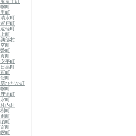
利尻富士町
美幌町
斜里町
小清水町
郡置戸町
郡遠軽町
滝上町
西興部村
大空町
壮瞥町
厚真町
郡安平町
郡日高町
新冠町
様似町
郡新ひだか町
士幌町
郡鹿追町
清水町
中札内村
大樹町
幕別町
豊頃町
足寄町
浦幌町