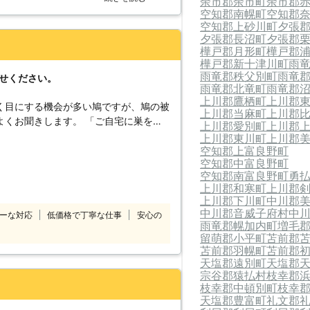
余市郡余市町
余市郡
りがとうございました！
空知郡南幌町
空知郡
空知郡上砂川町
夕張
夕張郡長沼町
夕張郡
樺戸郡月形町
樺戸郡
樺戸郡新十津川町
雨
雨竜郡秩父別町
雨竜
任せください。
雨竜郡北竜町
雨竜郡
上川郡鷹栖町
上川郡
く目にする機会が多い鳩ですが、鳩の被
上川郡当麻町
上川郡
よくお聞きします。 「ご自宅に巣を作
上川郡愛別町
上川郡
ベランダや駐車場に大量の鳩の糞が…」
上川郡東川町
上川郡
けど、また戻ってきた」など。 このよ
空知郡上富良野町
空知郡中富良野町
様もいるかと思います。 鳩110番に加
空知郡南富良野町
勇
害に合わせて適切な方法をお客様にご提
上川郡和寒町
上川郡
ピード解決を心掛けておりますので、お
上川郡下川町
中川郡
鳩駆除の法律につい
中川郡音威子府村
中
ーな対応
低価格で丁寧な仕事
安心の
合、鳥獣保護法に違反してしまうことが
雨竜郡幌加内町
増毛
ジバトは狩猟期間内であれば1日10羽ま
留萌郡小平町
苫前郡
苫前郡羽幌町
苫前郡
る行為や、過度な威嚇によって鳩の生命
天塩郡遠別町
天塩郡
等) ・卵や巣を採取、移動させる行為の
宗谷郡猿払村
枝幸郡
た場合、「1年以下の懲役又は100万
枝幸郡中頓別町
枝幸
ります。 そのため安易に鳩を撃退しよ
天塩郡豊富町
礼文郡
も鳩を何とかしたいという際は、専門の