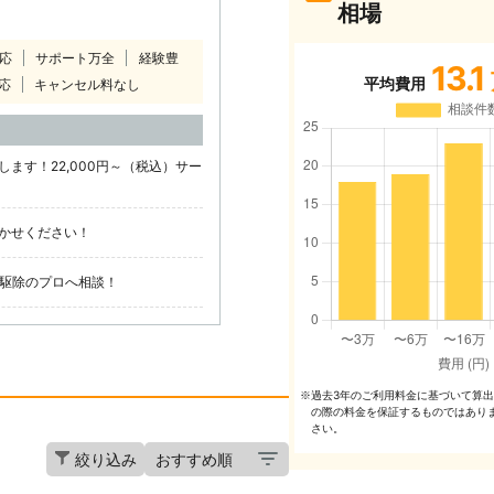
相場
対応
サポート万全
経験豊
13.1
平均費用
応
キャンセル料なし
ます！22,000円～（税込）サー
かせください！
鳩駆除のプロへ相談！
過去3年のご利⽤料⾦に基づいて算
※
の際の料⾦を保証するものではあり
さい。
絞り込み