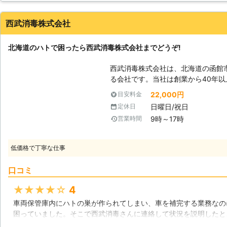
福岡県
福岡市東区
2016年12月31日
西武消毒株式会社
北海道のハトで困ったら西武消毒株式会社までどうぞ!
西武消毒株式会社は、北海道の函館
る会社です。当社は創業から40年
きたノウハウを活かして、皆さんを
22,000円
目安料金
ができます。また函館市内はもちろ
日曜日/祝日
定休日
業を行なうことができます。 【ハトにエサを与えないようにしましょう】
9時～17時
営業時間
ハトは皆さんにとっても身近な鳥で
と考えたことはありませんか?お家
と、ハトが現れて食事をしていくの
低価格で丁寧な仕事
思います。しかしながらハトは一度
りますし、やってくる数も多くなっ
口コミ
やスズメのような他の鳥類が現れる
ブリの発生原因になりかねません。
★★★★★
4
は、巣まで作られてしまいます。こ
車両保管庫内にハトの巣が作られてしまい、車を補完する業務なの
に多くのデメリットがありますので
困っていました。そこで西武消毒さんに連絡して状況を説明したと
にしましょう。またハトがお家に飛
全てスパイクを取り付けてもらえました！それ以降、鳥が巣を作る