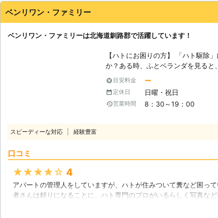
ベンリワン・ファミリー
北海道
函館市
2016年11月23日
ベンリワン・ファミリーは北海道釧路郡で活躍しています！
【ハトにお困りの方】 「ハト駆除
か？ある時、ふとベランダを見ると
はよくある話。一旦ハトに住み着か
ー
目安料金
に悩まされてしまいます。 【ベランダが狙われるのには理由がある】 ハト
日曜・祝日
定休日
がベランダに巣を作るのには、ちゃ
8：30～19：00
営業時間
全に巣が作れるよう最適な場所を探
ランダなのです。ベランダは隠れる
できるので、ハトにとっては絶好の
スピーディーな対応
経験豊富
のためとはいえ、ベランダに巣を作
汚れ・臭いの悩みが出てしまいます
口コミ
み入れるたびに臭い思いを強いられ
た洗濯物にフンが付着されたら最悪です。 【お手伝いできるこ
★★★★★
4
リワン・ファミリー」はハトにお困
アパートの管理人をしていますが、ハトが住みついて糞など困って
す。また、ハト駆除以外にも、普段
者さんは頼りになることに、ハト専門のプロがいるらしく写真など
さんあります。まずはハト駆除で当
際に頼んだ後はハトがいなくなり、騒音や糞に困ることも無くなり
でしょうか。お見積りは無料で、ご
はアパートだったので安くはなかったですが、高くもありません。