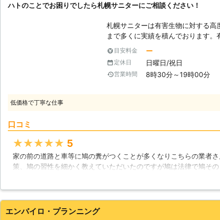
ハトのことでお困りでしたら札幌サニターにご相談ください！
業者にお任せください。 鳩110番は、日本全国に数多くの加盟店が提携して
いますので、安心してお任せ出来ます
札幌サニターは有害生物に対する高
ので、鳩被害でお困りのことがあり
まで多くに実績を積んでおります。
調査後にプロが即日解決いたします
った昆虫などを思い浮かべるかもし
ー
目安料金
生活において被害の大きい鳥類など
日曜日/祝日
定休日
る豊富な経験と知識を有しておりま
8時30分～19時00分
営業時間
ごしいただけるように、よりよい環
への配慮も怠らず、人間との共生を
とを大切にしております。 ハトの
低価格で丁寧な仕事
ら、当社にご相談ください。ただハ
事を予測し、対応させていただいております。 【お悩みは
口コミ
物の被害は場所を選びません。個人
で問題を起こしてしまいます。当社
★★★★★
5
しており、細菌やウイルスなどの対
家の前の道路と車等に鳩の糞がつくことが多くなりこちらの業者さ
害があると思っていた生き物も単に
策、鳩の習性を細かく教えていただいたのですが鳩は法律で鳩その
ちは、環境を大切にし、その都度の
とのことで鳩が住めない環境、とどまれない環境を作ることが対策
ていただき見積もりをとっていただきました。やはり予算が心配だ
道具、作業内容等を分かりやすく説明していただき、こちら側の予
納得のいく予算で済ませていただけました。作業の様子は家の隅々
エンバイロ・プランニング
やよくとまっている箇所に鳩避けを設置していただいたのですが家