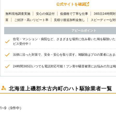
公式サイトを確認
無料現地調査実施
安心の保証付
低価格で丁寧な仕事
365日24時間
富
ご好評・高いリピート率
見積り後追加料金無し
スピーディーな対
アピールポイント
住宅・マンション・病院など、さまざまな場所に住み着いた鳩を駆除いたし
ビス受付中！
法律に沿った対策で、安全・安心を取り戻す。鳩駆除はプロの業者におま
24時間365日いつでも電話対応可能！フン害や騒音被害にお悩みの方は
北海道上磯郡木古内町のハト駆除業者一覧
1~9（9件中）