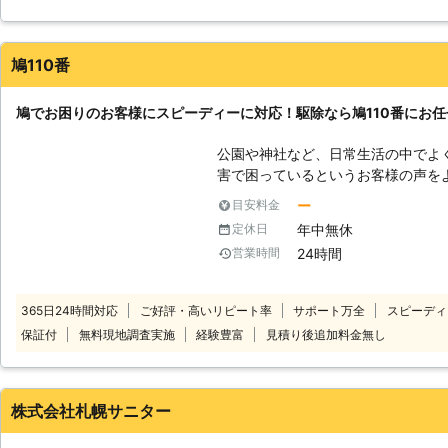
駆除サービスをご利用ください。
くなりました！本当に困っていたので適切な対策して頂き本当にあ
北海道
函館市
2016年11月30日
鳩110番
鳩でお困りのお客様にスピーディーに対応！駆除なら鳩110番にお
公園や神社など、日常生活の中でよ
害で困っているというお客様の声を
られ完全に住み着いてしまった」「
ー
目安料金
「業者に依頼して駆除してもらった
年中無休
定休日
うな鳩に関して、お困りお悩みのお客
24時間
営業時間
盟している専門業者では、その鳩被
案いたします。 お電話一本でのス
困り・お悩みの際は、お気軽にご相談ください。 【
365日24時間対応
ご好評・高いリピート率
サポート万全
スピーディ
て】 鳩の駆除をご自身で行った場
保証付
無料現地調査実施
経験豊富
見積り後追加料金無し
あります。 ・ドバトの狩猟禁止。キ
で捕獲可能。 ・意図的に衰弱させ
を脅かす行為の禁止。(箒で追い払う
禁止こういった駆除行為を勝手に行っ
株式会社札幌サニター
円以下の罰金」が課されることもあ
うとするのは危険です。 どうして