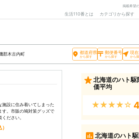
掲載希望
生活110番とは
カテゴリから探す
都道府県
郵便番号
現在
磯郡木古内町
から探す
から探す
から
北海道のハト駆
価平均
4
★★★★★
な施設に住み着いてしまった
ます。市販の鳩対策グッズで
談ください。
込）
北海道のハト駆