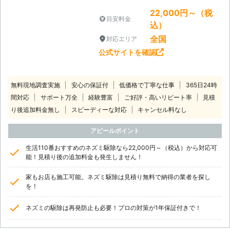
でも害虫の便利屋さんへご相談くださ
22,000円～（税
い。 お客様の立場に立ちながら最適
目安料金
込）
な駆除方法をご提案していきます。
全国
対応エリア
公式サイトを確認
無料現地調査実施
安心の保証付
低価格で丁寧な仕事
365日24時
間対応
サポート万全
経験豊富
ご好評・高いリピート率
見積
り後追加料金無し
スピーディーな対応
キャンセル料なし
アピールポイント
生活110番おすすめのネズミ駆除なら22,000円～（税込）から対応可
能！見積り後の追加料金も発生しません！
家もお店も施工可能。ネズミ駆除は見積り無料で納得の業者を探し
を！
ネズミの駆除は再発防止も必要！プロの対策が1年保証付きで！