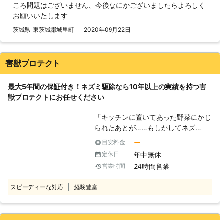
ころ問題はございません、今後なにかございましたらよろしく
い」 このような、ネズミに関するこ
お願いいたします
とでお困りなら株式会社クジョーが提
供するネズミ駆除サービスをご利用く
茨城県
東茨城郡城里町
2020年09月22日
ださい。 株式会社クジョーには、ネ
ズミ駆除を専門としたスタッフが在籍
しております。 ネズミ駆除業者をお
害獣プロテクト
探しなら、株式会社クジョーまでご相
談を。 ●5年の再発防止保証！ 業者
最大5年間の保証付き！ネズミ駆除なら10年以上の実績を持つ害
にネズミ駆除をお願いしてもネズミが
獣プロテクトにお任せください
再発してしまったら意味がありません
よね。 そのため、保証期間がしっか
「キッチンに置いてあった野菜にかじ
りと証明されている業者に依頼するの
られたあとが……もしかしてネズ
がおすすめです。 株式会社クジョー
ミ？」 「天井裏から物音がしたので
は、最大5年間の保証をお約束してお
ー
目安料金
確認したらネズミを発見した」 ネズ
ります。 ネズミ駆除を業者に依頼し
年中無休
定休日
ミはその小さな体格で、窓の隙間や床
たいと思ったときは、株式会社クジョ
24時間営業
営業時間
下の通風口など、約2㎝くらいの隙間
ーにお任せください。 ●完全自社施
があれば、簡単に侵入してきます。
工！余計なマージンが掛からず適正価
スピーディーな対応
経験豊富
一度ネズミを駆除してもその侵入経路
格で対応します 株式会社クジョー
を塞がなければ、再度ご自宅に侵入し
は、お問い合わせの相談から現地調
てくる可能性もあります。そのため、
査、駆除作業まで同じ担当者が最後ま