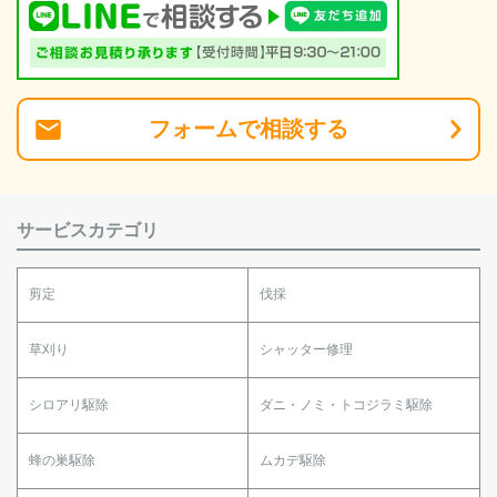
フォーム
で
相談
する
サービスカテゴリ
剪定
伐採
草刈り
シャッター修理
シロアリ駆除
ダニ・ノミ・トコジラミ駆除
蜂の巣駆除
ムカデ駆除