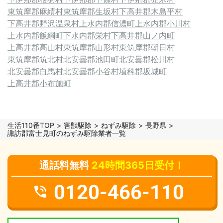
東筑摩郡麻績村
東筑摩郡生坂村
下高井郡木島平村
下高井郡野沢温泉村
上水内郡信濃町
上水内郡小川村
上水内郡飯綱町
下水内郡栄村
下高井郡山ノ内町
上高井郡高山村
東筑摩郡山形村
東筑摩郡朝日村
東筑摩郡筑北村
北安曇郡池田町
北安曇郡松川村
北安曇郡白馬村
北安曇郡小谷村
埴科郡坂城町
上高井郡小布施町
生活110番TOP
害獣駆除
ねずみ駆除
長野県
諏訪郡富士見町のねずみ駆除業者一覧
通話料無料
24時間365日受付！
0120-466-110