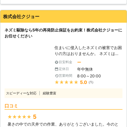
金額で、1円の違いもありませんでした。説明も丁寧で、納得
長く、耳も大きく見た目はハムスター
をしたうえで契約をすることができ満足しています。腕も確か
なので可愛いのですが、クマネズミの
で、駆除後はねずみを見て悲鳴を上げることもなくなりまし
体には多くのダニが規制していること
株式会社クジョー
た。
で有名なので、住宅に侵入されたら出
来るだけ早く駆除する事をオススメ致
岐阜県
大垣市
2016年12月20日
ネズミ駆除なら5年の再発防止保証をお約束！株式会社クジョーに
します。ねずみ駆除なら株式会社防除
お任せください
研究所にお任せください。 【ねずみ
の被害】 ねずみは繁殖や寒さを凌ぐ
住まいに侵入したネズミの被害でお困
ために建物に侵入してきているだけな
りの方はおりませんか。 ネズミは何
ので、実際に見ることはあまりありま
でもかじる習性があるため、食品をか
ー
目安料金
せん。そのため、ねずみに侵入されて
じられたり、配管パイプほか建物設備
も被害に気づきにくく、夜に足音が聞
年中無休
定休日
をかじられてしまうこともあります。
こえるくらいでしょうか。しかし、そ
8:00～20:00
営業時間
中には電気配線などをかじり、停電や
のまま放っておくと、天井裏に住んで
★★★★★
5.0
（1）
火災発生の原因になってしまうことも
いるねずみたちは、天井裏に糞や尿を
ありますので、ネズミの駆除は早めに
するので、それらがどんどん溜まって
スピーディーな対応
経験豊富
おこなっておきたいものですよね。
しまい、そのうち天井のシミとなって
「ネズミを見かけたので、駆除業者を
出てきてしまいます。そうなってくる
口コミ
探している」 「ラットサインを見つ
と臭いも酷く、ねずみの数も増えてい
けたので、ネズミが住みついていない
5
★★★★★
ると思われるので、ねずみ駆除をした
か調査してほしい」 「再発防止がし
後が大変です。
暑さの中での天井での作業、ありがとうございました。今のと
っかりとした業者に依頼をお願いした