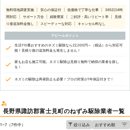
無料現地調査実施
安心の保証付
低価格で丁寧な仕事
365日24時
間対応
サポート万全
経験豊富
ご好評・高いリピート率
見積
り後追加料金無し
スピーディーな対応
キャンセル料なし
アピールポイント
生活110番おすすめのネズミ駆除なら22,000円～（税込）から対応可
能！見積り後の追加料金も発生しません！
家もお店も施工可能。ネズミ駆除は見積り無料で納得の業者を探し
を！
ネズミの駆除は再発防止も必要！プロの対策が1年保証付きで！
長野県諏訪郡富士見町のねずみ駆除業者一覧
1~7（7件中）
絞り込み