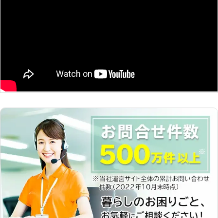
は病原体や寄生虫を媒介するので、住
での駆除が可能な解決スピード。 ・
んでいる人の健康を損なってしまうこ
全国に営業所を多数設けているため、
とにも繋がるのです。 お住まいで1匹
全国どこでも対応可能。 ・調査のみ
でもネズミを見かけたらすぐに害虫の
の相談もOK！もちろん調査費はな
便利屋さんまでご相談ください。 ネ
し。 お客様が安心してご依頼いただ
ズミの駆除は早い対策が重要です。弊
けるよう打ち合わせでは、現地調査で
社ではきちんと生息調査をおこない、
確認したネズミがどこから侵入してき
各家庭にあった対策方法でネズミを駆
たのか、その原因や再発防止のお話を
除していきます。 【害虫の便利屋さ
させていただきます。 その全てのお
んが選ばれる理由】 〇無料で調査・
話をさせていただき、お見積もりを提
お見積り！ 「屋根裏から足音がする
示させていただきます。 お見積もり
気がするけど、ネズミの姿は見えな
後は、追加費用が発生することはあり
い……」そんな時でも、お見積りのご
ません。 お客様の納得いただけるお
依頼を承っています。専門的な知識を
見積もりをお約束しますので、ご安心
持つスタッフが素人ではわからないネ
ください。 【無料現地調査を実施
ズミの痕跡を探しだし、駆除の方法を
中！ご相談だけしたいという方も大歓
ご提案いたします。 この際の現地調
迎です】 弊社では無料現地調査のご
査とお見積りは無料でおこなっていま
相談も承っております。 「ネズミが
す。少しでも気になる気配がしたら、
いるかもしれないので、一度見てもら
お気軽に害虫の便利屋さんへお見積り
いたい」 「ネズミが棲みついていな
をご依頼ください。 〇土日、祝日に
いか、調査をお願いしたい」 このよ
も対応！ 平日はお仕事が忙しくお時