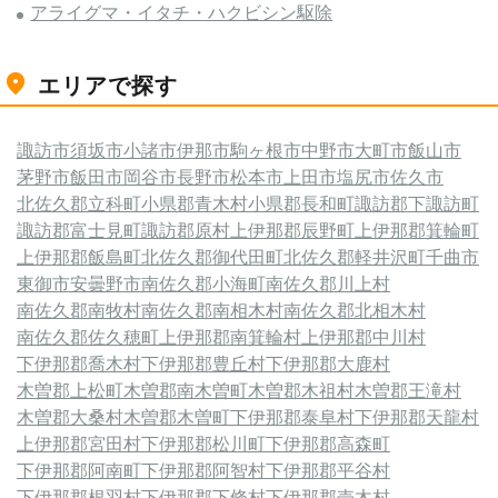
アライグマ・イタチ・ハクビシン駆除
エリアで探す
諏訪市
須坂市
小諸市
伊那市
駒ヶ根市
中野市
大町市
飯山市
茅野市
飯田市
岡谷市
長野市
松本市
上田市
塩尻市
佐久市
北佐久郡立科町
小県郡青木村
小県郡長和町
諏訪郡下諏訪町
諏訪郡富士見町
諏訪郡原村
上伊那郡辰野町
上伊那郡箕輪町
上伊那郡飯島町
北佐久郡御代田町
北佐久郡軽井沢町
千曲市
東御市
安曇野市
南佐久郡小海町
南佐久郡川上村
南佐久郡南牧村
南佐久郡南相木村
南佐久郡北相木村
南佐久郡佐久穂町
上伊那郡南箕輪村
上伊那郡中川村
下伊那郡喬木村
下伊那郡豊丘村
下伊那郡大鹿村
木曽郡上松町
木曽郡南木曽町
木曽郡木祖村
木曽郡王滝村
木曽郡大桑村
木曽郡木曽町
下伊那郡泰阜村
下伊那郡天龍村
上伊那郡宮田村
下伊那郡松川町
下伊那郡高森町
下伊那郡阿南町
下伊那郡阿智村
下伊那郡平谷村
下伊那郡根羽村
下伊那郡下條村
下伊那郡売木村