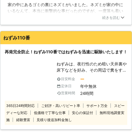
は毒餌を使って処分することも行いま
家の中にあるゴミの裏にネズミがいました。ネズミが家の中に
ずみ駆除には色々な方法があります
す。いずれにせよ、プロに寄る現地調
いるなんて、本当に衝撃的な事だったのですが、一度落ち着い
が、どれもただ行っただけでは完全な
査により、効率のよい方法を取る必要
て東信ベンリサービスさんに連絡しました。すぐに来てくれた
ねずみ駆除はできません。わずか数セ
続きを読む
が有るため、ぜひ、信濃環境サニター
ため、ネズミは確保してくれました。その後に、ネズミの侵入
ンチの隙間でも移動できるねずみを残
にご相談頂ければと思います。
口を探してもらいましたが、コンクリートの割れ目から中に入
らず駆除するには、入念な調査と確か
って来たそうです。その割れ目にしっかり対策してもらい、助
な知識に基づいた適切な施工が必要な
ねずみ110番
かりました！
のです。当社のねずみ駆除は、それら
の技術と知識を豊富に持つスタッフ
長野県
東御市
2016年12月14日
再発完全防止！ねずみ110番ではねずみを迅速に駆除いたします！
が、トラップや毒餌、毒水などの様々
な方法を用いてねずみの巣や通り道に
ねずみは、夜行性のため暗い天井裏や
徹底的な駆除を実施します。ねずみ駆
床下などを好み、その周辺で糞をする
除の完了後はお客様に安心と満足を感
習性があります。 「夜中に天井から
ー
目安料金
じていただける丁寧で迅速なサービス
物音が聞こえる」「糞や尿などの異臭
をお届けいたします。 【何でも頼め
年中無休
定休日
がする」「天井にシミができている」
るベンリサービス】 東信ベンリサー
24時間
営業時間
など。 このようなお悩みやお困りに
ビスはその名の通り、お客様のお困り
該当するお客様はいませんか？ 何か
ごとを広くご依頼いただける便利な会
365日24時間対応
ご好評・高いリピート率
サポート万全
スピー
異常を発見した際は、ご自宅にねずみ
社です。各種修理、クリーニング、害
ディーな対応
低価格で丁寧な仕事
安心の保証付
無料現地調査実
が侵入している可能性があります。
虫駆除などにも広く精通していますの
ねずみは繁殖力が高いため、完全に根
施
経験豊富
見積り後追加料金無し
で、生活の中で気になることがあれば
絶しないと再発の可能性もあります
お気軽にご相談ください。
し、個人で完全に駆除をするのは難し