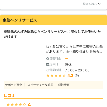
惹かれこちらの業者さんにお願いすることにしました。最初の
ミといっても差し支えはありません。
続きを読む
対応からとても気持ちの良い接客で、現地調査から当日の駆除
この大きさによって、実はねずみの生
作業まで丁寧で、それでいて正確な作業をするという所に感心
態も少しずつ変わってきます。大柄な
しました。素人目でかもしれませんが、さすがはプロといった
ドブネズミは、垂直方向の移動をあま
東信ベンリサービス
印象でした。作業員は比較的若い人が担当してくれましたが、
りしませんが、名前の通りドブ、つま
終始笑顔だったのが印象的です。
り下水管からの侵入が多いのです。泳
長野県のねずみ駆除ならベンリサービスへ！安心してお任せいた
ぎが得意なので、雨水ピットなどから
長野県
長野市
2016年12月15日
だけます！
建物内に入り込むことがあります。ク
マネズミは活動的なねずみで、垂直方
ねずみは古くから世界中に被害の記録
向への移動も多く確認されているた
があります。食べ物や住まいを噛られ
め、天井の配管や化粧パネル裏などを
る被害、ノミやダニの発生、深刻な伝
ー
目安料金
縦横無尽に移動します。ハツカネズミ
染病の原因となったこともあり、多く
は身体が小さく、ちょっとした隙間で
無休
定休日
の人が思っている以上に恐ろしい存在
もくぐり抜けることが出来るため、侵
7：00～20：00
営業時間
なのです。そんなねずみの姿を見かけ
入防止が一苦労です。 【駆除の方
★★★★★
4.2
（5）
たら、数が増える前に東信ベンリサー
法】 クマネズミやハツカネズミ、ド
ビスまでご連絡ください。ねずみ駆除
ブネズミの駆除に一般的に使われるの
サポート万全
スピーディーな対応
経験豊富
に豊富な実績と技術を持ったスタッフ
は、粘着剤の塗ってあるシートによる
が急ぎお伺いし、ねずみの巣や通り道
捕獲、そしてエサを使っておびき寄
口コミ
を徹底調査した上で、再発生をさせな
せ、捕獲する金属カゴ式の罠です。こ
い丁寧なねずみ駆除を実施いたしま
4
★★★★★
れらだけでなく、施設の種類によって
す。 【ねずみ駆除に確かな技術】 ね