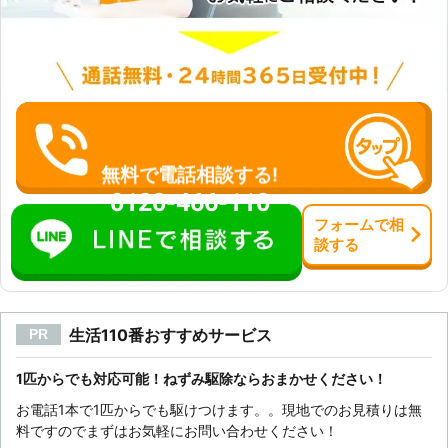
うなネズミがいる確信はないが、不安
間が取れない方も多くいらっしゃいま
なので現地調査だけをお願いしたい、
す。弊社では平日、休日関係なくネズ
といった方もお任せください。 天井
ミ駆除のご依頼を承っております。ご
裏や床下などのネズミが巣を作りやす
予約のお客様が優先となりますので、
い場所を、重点的に調査させていただ
早めのご連絡をおすすめいたしており
きます。 双方納得のいく作業で、気
ます。 〇お客様の状況に応じてネズ
持ちの良いサービスを心掛けておりま
ミ駆除の方法を選択！ 例えばペット
す。 ネズミ被害で困っていて、ネズ
がいるご家庭では、ペットが誤って毒
無料で電話相談する!
ミ駆除業者をお探しの方がいました
餌を食べないように、毒餌による駆除
ら、弊社「害獣プロテクト」にお任せ
0120-466-110
は極力避けるようにしています。 し
ください。 お客様のそのネズミ被
フォーム
で
相
かし、忌避剤やトラップなどの他の方
害、責任を持って解決させていただき
談
する
法でどうしても駆除できない場合は、
ます。
専用ケースに毒餌を入れて使用しま
す。そのような場合は、お客様にも毒
餌がある場所にペットを近づかせない
生活110番おすすめサービス
PR
よう協力をお願いいたします。 ネズ
ミはとても知能が高く駆除を完了した
としても、別の侵入経路を作り巣に戻
1匹からでも対応可能！ねずみ駆除ならおまかせください！
ってくることがあります。だからこ
お電話1本で1匹からでも駆けつけます。。現地でのお見積りは無
そ、早めの対策が必要となります。
料ですのでまずはお気軽にお問い合わせください！
ご自宅でネズミを見かけた時はすぐに