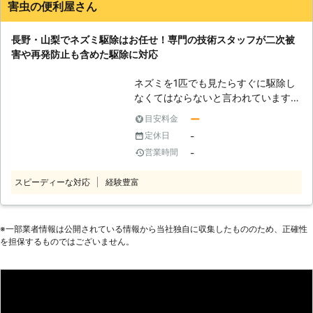
ご自身で対処するには限界があります
で責任を持って対応いたします。 そ
害虫の便利屋さん
よね。 ですがご安心を。 そのような
のため伝達ミスや手間もかからず、素
ときは弊社「害獣プロテクト」にお任
早く確実な作業が可能。 また、下請
長野・山梨でネズミ駆除はお任せ！専門の技術スタッフが二次被
せください。 弊社はネズミの侵入経
け業者に作業を流すこともないため中
害や再発防止も含めた駆除に対応
路を割り出し、再発防止にも力を入れ
間マージンも発生せず、適正価格で作
ている駆除専門業者です。 ネズミ被
業に対応できるというメリットもあり
ネズミを1匹でも見たらすぐに駆除し
害でお困りのお客様がいましたら、ぜ
ます。 駆除作業の費用面を少しでも
なくてはならないと言われています。
ひ一度ご相談ください。 【害獣プロ
抑えたい方は、株式会社クジョーまで
なぜなら、ネズミは繁殖力がとても強
テクトが選ばれる理由】 駆除を生業
ー
目安料金
ご相談ください。 株式会社クジョー
く、放っておくと1年で30匹ほどの子
とした業者は数多く存在します。 そ
-
定休日
は関東地方を中心に駆除サービスを展
供を産むからです。ネズミはあっとい
んな中でも弊社「害獣プロテクト」は
開しております。 ネズミ駆除を生業
-
営業時間
う間に数を増やし、さまざまな被害を
お客様に、「自信を持って駆除なら弊
とした業者をお探しの際は、お気軽に
もたらす厄介な害獣です。 ネズミに
社にお任せください！」と言えるほど
私達までご連絡ください。
スピーディーな対応
経験豊富
よる被害は建物や家具を食い破ってし
の自信があります。 その理由として
まうだけでなく、電気の配線などをか
は、数多くのメリットがあるから。弊
じり漏電から火災を引き起こすことも
社をご利用するメリットは以下の通り
考えられます。 また、ネズミの糞や
※⼀部業者情報は公開されている情報から当社独⾃に収集したもののため、正確性
です。 ・大手の下請けで10年以上の
を担保するものではございません。
尿によって天井などが汚染されてしま
現場実績を積んだベテランが対応。
うと、その場所がダニの住処となるこ
・最長5年保証！保証期間内に再発し
とも……。 糞や尿での汚染はとても不
た場合は無料で駆除いたします。 ・
衛生ですし、ダニが増えればそれだけ
平日休日問わず、困った際はいつでも
噛まれる危険性も上がります。ネズミ
ご利用いただける利便性。 ・最短1日