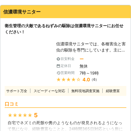
信濃環境サニター
衛生管理の大敵であるねずみの駆除は信濃環境サニターにお任せ
ください！
信濃環境サニターでは、各種害虫と害
虫の駆除を専門にしています。主に長
野市を中心としたエリアで対応中で
ー
目安料金
す。近年、都市部を中心にねずみに関
無休
定休日
するご相談が増えています。ねずみ駆
7時～19時
営業時間
除というのは簡単そうに見えて、意外
★★★★★
4.0
（6）
と難しいものですから、どうぞ私達信
濃環境サニターにお任せください。
サポート万全
スピーディーな対応
無料現地調査実施
経験豊富
【3種類のねずみが居ます】 私達が普
段ビルなどで出くわしているねずみと
口コミ
いうのはいろいろな大きさのものが居
ますが、実は全て違う種類です。多少
5
★★★★★
の誤差はあるものの、一番大きなもの
自宅でネズミの死骸や糞のようなものが発見されるようになっ
がドブネズミ、次に大きなものがクマ
て気になり、経験豊富なことと、24時間365日対応という所に
ネズミ、一番小さいものがハツカネズ