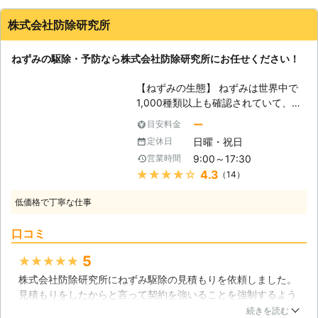
いかもしれません。 また、ねずみに
株式会社防除研究所
よる糞の清掃やねずみの身体に寄生し
ているダニやノミなどによる被害など
ねずみの駆除・予防なら株式会社防除研究所にお任せください！
も考えられますので、ねずみ駆除をお
考えの際はねずみ110番にお任せくだ
【ねずみの生態】 ねずみは世界中で
さい。 ねずみ110番は、日本全国に数
1,000種類以上も確認されていて、そ
多くの加盟店が提携しております。
のほとんどが夜行性なのです。そのた
もちろん、24時間365日対応してい
ー
目安料金
め、私達が活動している間にねずみに
ますので、いつでもご対応できます。
日曜・祝日
定休日
遭遇する事は少ないのですが、住宅に
少しでもねずみ被害がご心配な方はす
9:00～17:30
営業時間
住み着くねずみは屋根裏などに巣を作
ぐにでもお電話ください。 まずはお
★★★★★
4.3
（14）
るので、ねずみの数が増えてくると夜
客様のご不安を解消するために、現地
中に足音が気になってくるでしょう。
調査や無料見積もりなどのご説明をい
低価格で丁寧な仕事
日本で害獣として問題視されているネ
たします。 【1年間保証のアフターサ
ズミの種類は、「クマネズミ」という
ービス！】 ねずみ110番は、ねずみを
口コミ
外来種で、元々は東南アジアで生活し
撃退できたからといって終わりという
ていたねずみなので、暖かい場所を好
わけではありません。 またねずみが
5
★★★★★
み巣を作ります。特に冬には、寒さを
戻って来ないよう、再発防止もしっか
株式会社防除研究所にねずみ駆除の見積もりを依頼しました。
凌ぐために建物の天井裏に侵入し、断
りと行いますのでお任せください。
見積もりをしたからと言って契約を強いることを強制するよう
熱材を布団代わりにしています。クマ
なことは一切なく、非常に良かったです。また見積もり通りの
ネズミの体長は20cm程度でしっぽが
続きを読む