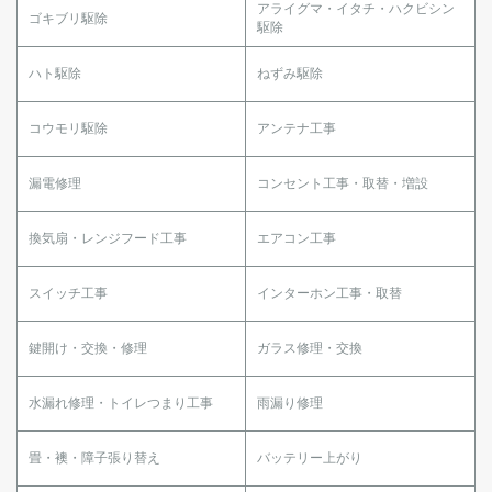
アライグマ・イタチ・ハクビシン
ゴキブリ駆除
駆除
ハト駆除
ねずみ駆除
コウモリ駆除
アンテナ工事
漏電修理
コンセント工事・取替・増設
換気扇・レンジフード工事
エアコン工事
スイッチ工事
インターホン工事・取替
鍵開け・交換・修理
ガラス修理・交換
水漏れ修理・トイレつまり工事
雨漏り修理
畳・襖・障子張り替え
バッテリー上がり