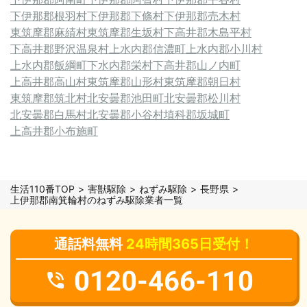
下伊那郡根羽村
下伊那郡下條村
下伊那郡売木村
東筑摩郡麻績村
東筑摩郡生坂村
下高井郡木島平村
下高井郡野沢温泉村
上水内郡信濃町
上水内郡小川村
上水内郡飯綱町
下水内郡栄村
下高井郡山ノ内町
上高井郡高山村
東筑摩郡山形村
東筑摩郡朝日村
東筑摩郡筑北村
北安曇郡池田町
北安曇郡松川村
北安曇郡白馬村
北安曇郡小谷村
埴科郡坂城町
上高井郡小布施町
生活110番TOP
害獣駆除
ねずみ駆除
長野県
上伊那郡南箕輪村のねずみ駆除業者一覧
通話料無料
24時間365日受付！
0120-466-110