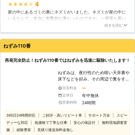
い丁寧なねずみ駆除を実施いたしま
4
★★★★★
れらだけでなく、施設の種類によって
す。 【ねずみ駆除に確かな技術】 ね
は毒餌を使って処分することも行いま
家の中にあるゴミの裏にネズミがいました。ネズミが家の中に
ずみ駆除には色々な方法があります
す。いずれにせよ、プロに寄る現地調
いるなんて、本当に衝撃的な事だったのですが、一度落ち着い
が、どれもただ行っただけでは完全な
査により、効率のよい方法を取る必要
て東信ベンリサービスさんに連絡しました。すぐに来てくれた
ねずみ駆除はできません。わずか数セ
続きを読む
が有るため、ぜひ、信濃環境サニター
ため、ネズミは確保してくれました。その後に、ネズミの侵入
ンチの隙間でも移動できるねずみを残
にご相談頂ければと思います。
口を探してもらいましたが、コンクリートの割れ目から中に入
らず駆除するには、入念な調査と確か
って来たそうです。その割れ目にしっかり対策してもらい、助
な知識に基づいた適切な施工が必要な
ねずみ110番
かりました！
のです。当社のねずみ駆除は、それら
の技術と知識を豊富に持つスタッフ
長野県
東御市
2016年12月14日
再発完全防止！ねずみ110番ではねずみを迅速に駆除いたします！
が、トラップや毒餌、毒水などの様々
な方法を用いてねずみの巣や通り道に
ねずみは、夜行性のため暗い天井裏や
徹底的な駆除を実施します。ねずみ駆
床下などを好み、その周辺で糞をする
除の完了後はお客様に安心と満足を感
習性があります。 「夜中に天井から
ー
目安料金
じていただける丁寧で迅速なサービス
物音が聞こえる」「糞や尿などの異臭
をお届けいたします。 【何でも頼め
年中無休
定休日
がする」「天井にシミができている」
るベンリサービス】 東信ベンリサー
24時間
営業時間
など。 このようなお悩みやお困りに
ビスはその名の通り、お客様のお困り
該当するお客様はいませんか？ 何か
ごとを広くご依頼いただける便利な会
365日24時間対応
ご好評・高いリピート率
サポート万全
スピー
異常を発見した際は、ご自宅にねずみ
社です。各種修理、クリーニング、害
ディーな対応
低価格で丁寧な仕事
安心の保証付
無料現地調査実
が侵入している可能性があります。
虫駆除などにも広く精通していますの
ねずみは繁殖力が高いため、完全に根
施
経験豊富
見積り後追加料金無し
で、生活の中で気になることがあれば