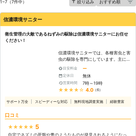
1~7（7件中）
絞り込み
信濃環境サニター
衛生管理の大敵であるねずみの駆除は信濃環境サニターにお任せ
ください！
信濃環境サニターでは、各種害虫と害
虫の駆除を専門にしています。主に長
野市を中心としたエリアで対応中で
ー
目安料金
す。近年、都市部を中心にねずみに関
無休
定休日
するご相談が増えています。ねずみ駆
7時～19時
営業時間
除というのは簡単そうに見えて、意外
★★★★★
4.0
（6）
と難しいものですから、どうぞ私達信
濃環境サニターにお任せください。
サポート万全
スピーディーな対応
無料現地調査実施
経験豊富
【3種類のねずみが居ます】 私達が普
段ビルなどで出くわしているねずみと
口コミ
いうのはいろいろな大きさのものが居
ますが、実は全て違う種類です。多少
5
★★★★★
の誤差はあるものの、一番大きなもの
自宅でネズミの死骸や糞のようなものが発見されるようになっ
がドブネズミ、次に大きなものがクマ