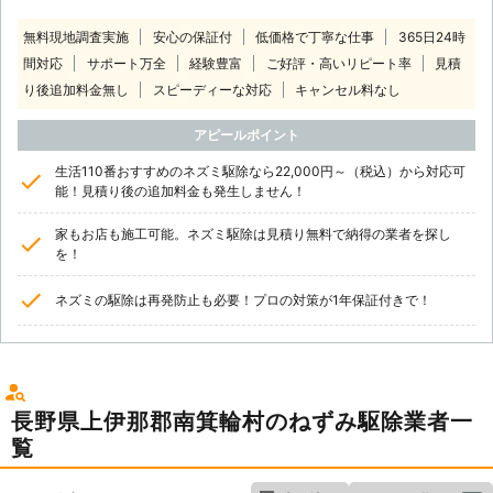
無料現地調査実施
安心の保証付
低価格で丁寧な仕事
365日24時
間対応
サポート万全
経験豊富
ご好評・高いリピート率
見積
り後追加料金無し
スピーディーな対応
キャンセル料なし
アピールポイント
生活110番おすすめのネズミ駆除なら22,000円～（税込）から対応可
能！見積り後の追加料金も発生しません！
家もお店も施工可能。ネズミ駆除は見積り無料で納得の業者を探し
を！
ネズミの駆除は再発防止も必要！プロの対策が1年保証付きで！
長野県上伊那郡南箕輪村のねずみ駆除業者一
覧