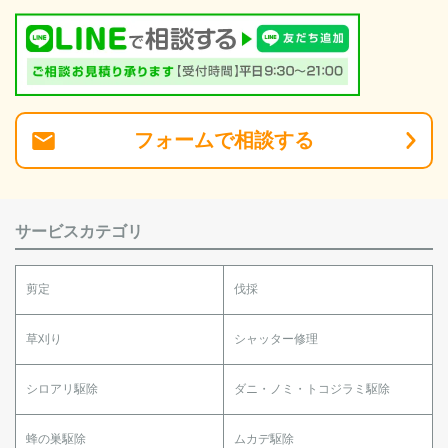
フォーム
で
相談
する
サービスカテゴリ
剪定
伐採
草刈り
シャッター修理
シロアリ駆除
ダニ・ノミ・トコジラミ駆除
蜂の巣駆除
ムカデ駆除