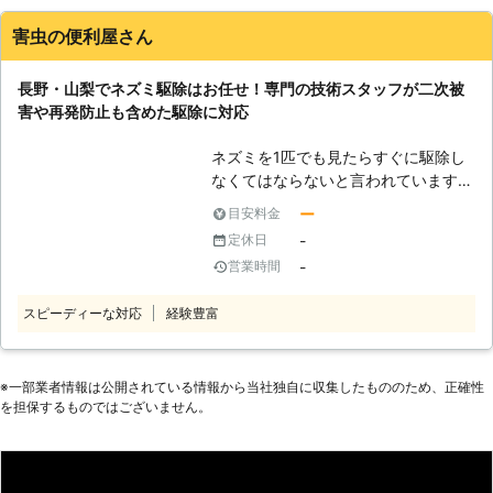
てくる可能性もあります。そのため、
査、駆除作業まで同じ担当者が最後ま
ご自身で対処するには限界があります
で責任を持って対応いたします。 そ
害虫の便利屋さん
よね。 ですがご安心を。 そのような
のため伝達ミスや手間もかからず、素
ときは弊社「害獣プロテクト」にお任
早く確実な作業が可能。 また、下請
長野・山梨でネズミ駆除はお任せ！専門の技術スタッフが二次被
せください。 弊社はネズミの侵入経
け業者に作業を流すこともないため中
害や再発防止も含めた駆除に対応
路を割り出し、再発防止にも力を入れ
間マージンも発生せず、適正価格で作
ている駆除専門業者です。 ネズミ被
業に対応できるというメリットもあり
ネズミを1匹でも見たらすぐに駆除し
害でお困りのお客様がいましたら、ぜ
ます。 駆除作業の費用面を少しでも
なくてはならないと言われています。
ひ一度ご相談ください。 【害獣プロ
抑えたい方は、株式会社クジョーまで
なぜなら、ネズミは繁殖力がとても強
テクトが選ばれる理由】 駆除を生業
ー
目安料金
ご相談ください。 株式会社クジョー
く、放っておくと1年で30匹ほどの子
とした業者は数多く存在します。 そ
-
定休日
は関東地方を中心に駆除サービスを展
供を産むからです。ネズミはあっとい
んな中でも弊社「害獣プロテクト」は
開しております。 ネズミ駆除を生業
-
営業時間
う間に数を増やし、さまざまな被害を
お客様に、「自信を持って駆除なら弊
とした業者をお探しの際は、お気軽に
もたらす厄介な害獣です。 ネズミに
社にお任せください！」と言えるほど
私達までご連絡ください。
スピーディーな対応
経験豊富
よる被害は建物や家具を食い破ってし
の自信があります。 その理由として
まうだけでなく、電気の配線などをか
は、数多くのメリットがあるから。弊
じり漏電から火災を引き起こすことも
社をご利用するメリットは以下の通り
考えられます。 また、ネズミの糞や
※⼀部業者情報は公開されている情報から当社独⾃に収集したもののため、正確性
です。 ・大手の下請けで10年以上の
を担保するものではございません。
尿によって天井などが汚染されてしま
現場実績を積んだベテランが対応。
うと、その場所がダニの住処となるこ
・最長5年保証！保証期間内に再発し
とも……。 糞や尿での汚染はとても不
た場合は無料で駆除いたします。 ・
衛生ですし、ダニが増えればそれだけ
平日休日問わず、困った際はいつでも