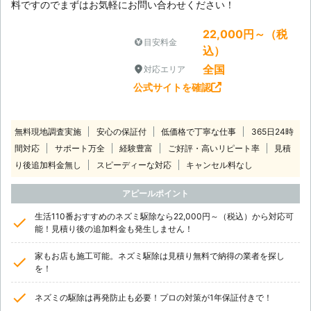
料ですのでまずはお気軽にお問い合わせください！
ご自宅でネズミを見かけた時はすぐに
でも害虫の便利屋さんへご相談くださ
22,000円～（税
い。 お客様の立場に立ちながら最適
目安料金
込）
な駆除方法をご提案していきます。
全国
対応エリア
公式サイトを確認
無料現地調査実施
安心の保証付
低価格で丁寧な仕事
365日24時
間対応
サポート万全
経験豊富
ご好評・高いリピート率
見積
り後追加料金無し
スピーディーな対応
キャンセル料なし
アピールポイント
生活110番おすすめのネズミ駆除なら22,000円～（税込）から対応可
能！見積り後の追加料金も発生しません！
家もお店も施工可能。ネズミ駆除は見積り無料で納得の業者を探し
を！
ネズミの駆除は再発防止も必要！プロの対策が1年保証付きで！