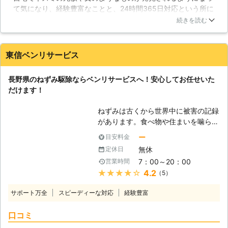
て気になり、経験豊富なことと、24時間365日対応という所に
ネズミ、一番小さいものがハツカネズ
惹かれこちらの業者さんにお願いすることにしました。最初の
ミといっても差し支えはありません。
続きを読む
対応からとても気持ちの良い接客で、現地調査から当日の駆除
この大きさによって、実はねずみの生
作業まで丁寧で、それでいて正確な作業をするという所に感心
態も少しずつ変わってきます。大柄な
しました。素人目でかもしれませんが、さすがはプロといった
ドブネズミは、垂直方向の移動をあま
東信ベンリサービス
印象でした。作業員は比較的若い人が担当してくれましたが、
りしませんが、名前の通りドブ、つま
終始笑顔だったのが印象的です。
り下水管からの侵入が多いのです。泳
長野県のねずみ駆除ならベンリサービスへ！安心してお任せいた
ぎが得意なので、雨水ピットなどから
長野県
長野市
2016年12月15日
だけます！
建物内に入り込むことがあります。ク
マネズミは活動的なねずみで、垂直方
ねずみは古くから世界中に被害の記録
向への移動も多く確認されているた
があります。食べ物や住まいを噛られ
め、天井の配管や化粧パネル裏などを
る被害、ノミやダニの発生、深刻な伝
ー
目安料金
縦横無尽に移動します。ハツカネズミ
染病の原因となったこともあり、多く
は身体が小さく、ちょっとした隙間で
無休
定休日
の人が思っている以上に恐ろしい存在
もくぐり抜けることが出来るため、侵
7：00～20：00
営業時間
なのです。そんなねずみの姿を見かけ
入防止が一苦労です。 【駆除の方
★★★★★
4.2
（5）
たら、数が増える前に東信ベンリサー
法】 クマネズミやハツカネズミ、ド
ビスまでご連絡ください。ねずみ駆除
ブネズミの駆除に一般的に使われるの
サポート万全
スピーディーな対応
経験豊富
に豊富な実績と技術を持ったスタッフ
は、粘着剤の塗ってあるシートによる
が急ぎお伺いし、ねずみの巣や通り道
捕獲、そしてエサを使っておびき寄
口コミ
を徹底調査した上で、再発生をさせな
せ、捕獲する金属カゴ式の罠です。こ