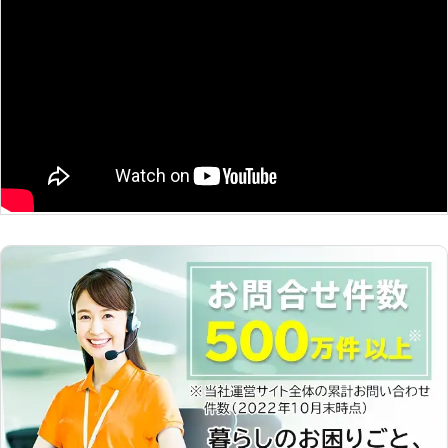
噛まれる危険性も上がります。ネズミ
ご利用いただける利便性。 ・最短1日
は病原体や寄生虫を媒介するので、住
での駆除が可能な解決スピード。 ・
んでいる人の健康を損なってしまうこ
全国に営業所を多数設けているため、
とにも繋がるのです。 お住まいで1匹
全国どこでも対応可能。 ・調査のみ
でもネズミを見かけたらすぐに害虫の
の相談もOK！もちろん調査費はな
便利屋さんまでご相談ください。 ネ
し。 お客様が安心してご依頼いただ
ズミの駆除は早い対策が重要です。弊
けるよう打ち合わせでは、現地調査で
社ではきちんと生息調査をおこない、
確認したネズミがどこから侵入してき
各家庭にあった対策方法でネズミを駆
たのか、その原因や再発防止のお話を
除していきます。 【害虫の便利屋さ
させていただきます。 その全てのお
んが選ばれる理由】 〇無料で調査・
話をさせていただき、お見積もりを提
お見積り！ 「屋根裏から足音がする
示させていただきます。 お見積もり
気がするけど、ネズミの姿は見えな
後は、追加費用が発生することはあり
い……」そんな時でも、お見積りのご
ません。 お客様の納得いただけるお
依頼を承っています。専門的な知識を
見積もりをお約束しますので、ご安心
持つスタッフが素人ではわからないネ
ください。 【無料現地調査を実施
ズミの痕跡を探しだし、駆除の方法を
中！ご相談だけしたいという方も大歓
ご提案いたします。 この際の現地調
迎です】 弊社では無料現地調査のご
査とお見積りは無料でおこなっていま
相談も承っております。 「ネズミが
す。少しでも気になる気配がしたら、
いるかもしれないので、一度見てもら
お気軽に害虫の便利屋さんへお見積り
いたい」 「ネズミが棲みついていな