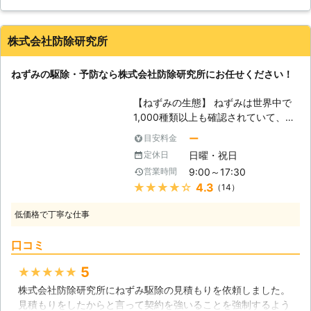
絶しないと再発の可能性もあります
お気軽にご相談ください。
し、個人で完全に駆除をするのは難し
いかもしれません。 また、ねずみに
株式会社防除研究所
よる糞の清掃やねずみの身体に寄生し
ているダニやノミなどによる被害など
ねずみの駆除・予防なら株式会社防除研究所にお任せください！
も考えられますので、ねずみ駆除をお
考えの際はねずみ110番にお任せくだ
【ねずみの生態】 ねずみは世界中で
さい。 ねずみ110番は、日本全国に数
1,000種類以上も確認されていて、そ
多くの加盟店が提携しております。
のほとんどが夜行性なのです。そのた
もちろん、24時間365日対応してい
ー
目安料金
め、私達が活動している間にねずみに
ますので、いつでもご対応できます。
日曜・祝日
定休日
遭遇する事は少ないのですが、住宅に
少しでもねずみ被害がご心配な方はす
9:00～17:30
営業時間
住み着くねずみは屋根裏などに巣を作
ぐにでもお電話ください。 まずはお
★★★★★
4.3
（14）
るので、ねずみの数が増えてくると夜
客様のご不安を解消するために、現地
中に足音が気になってくるでしょう。
調査や無料見積もりなどのご説明をい
低価格で丁寧な仕事
日本で害獣として問題視されているネ
たします。 【1年間保証のアフターサ
ズミの種類は、「クマネズミ」という
ービス！】 ねずみ110番は、ねずみを
口コミ
外来種で、元々は東南アジアで生活し
撃退できたからといって終わりという
ていたねずみなので、暖かい場所を好
わけではありません。 またねずみが
5
★★★★★
み巣を作ります。特に冬には、寒さを
戻って来ないよう、再発防止もしっか
株式会社防除研究所にねずみ駆除の見積もりを依頼しました。
凌ぐために建物の天井裏に侵入し、断
りと行いますのでお任せください。
見積もりをしたからと言って契約を強いることを強制するよう
熱材を布団代わりにしています。クマ