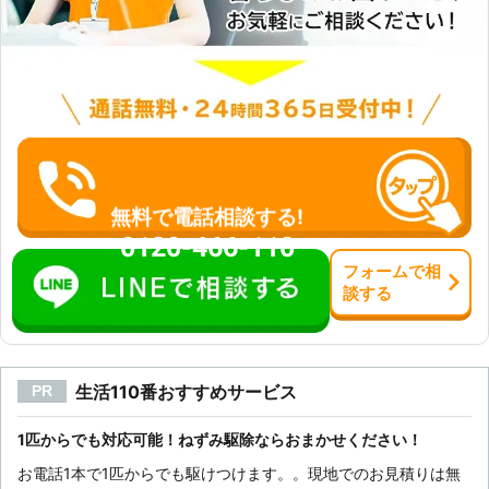
をご依頼ください。 〇土日、祝日に
いか、調査をお願いしたい」 このよ
も対応！ 平日はお仕事が忙しくお時
うなネズミがいる確信はないが、不安
間が取れない方も多くいらっしゃいま
なので現地調査だけをお願いしたい、
す。弊社では平日、休日関係なくネズ
といった方もお任せください。 天井
ミ駆除のご依頼を承っております。ご
裏や床下などのネズミが巣を作りやす
予約のお客様が優先となりますので、
い場所を、重点的に調査させていただ
早めのご連絡をおすすめいたしており
きます。 双方納得のいく作業で、気
ます。 〇お客様の状況に応じてネズ
持ちの良いサービスを心掛けておりま
ミ駆除の方法を選択！ 例えばペット
す。 ネズミ被害で困っていて、ネズ
がいるご家庭では、ペットが誤って毒
無料で電話相談する!
ミ駆除業者をお探しの方がいました
餌を食べないように、毒餌による駆除
ら、弊社「害獣プロテクト」にお任せ
0120-466-110
は極力避けるようにしています。 し
ください。 お客様のそのネズミ被
フォーム
で
相
かし、忌避剤やトラップなどの他の方
害、責任を持って解決させていただき
談
する
法でどうしても駆除できない場合は、
ます。
専用ケースに毒餌を入れて使用しま
す。そのような場合は、お客様にも毒
餌がある場所にペットを近づかせない
生活110番おすすめサービス
PR
よう協力をお願いいたします。 ネズ
ミはとても知能が高く駆除を完了した
としても、別の侵入経路を作り巣に戻
1匹からでも対応可能！ねずみ駆除ならおまかせください！
ってくることがあります。だからこ
お電話1本で1匹からでも駆けつけます。。現地でのお見積りは無
そ、早めの対策が必要となります。