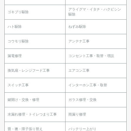
アライグマ・イタチ・ハクビシン
ゴキブリ駆除
駆除
ハト駆除
ねずみ駆除
コウモリ駆除
アンテナ工事
漏電修理
コンセント工事・取替・増設
換気扇・レンジフード工事
エアコン工事
スイッチ工事
インターホン工事・取替
鍵開け・交換・修理
ガラス修理・交換
水漏れ修理・トイレつまり工事
雨漏り修理
畳・襖・障子張り替え
バッテリー上がり