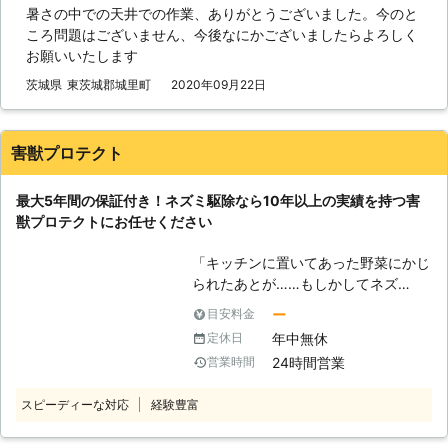
後が大変です。
暑さの中での天井での作業、ありがとうございました。今のと
っかりとした業者に依頼をお願いした
ころ問題はございません、今後なにかございましたらよろしく
い」 このような、ネズミに関するこ
お願いいたします
とでお困りなら株式会社クジョーが提
供するネズミ駆除サービスをご利用く
茨城県
東茨城郡城里町
2020年09月22日
ださい。 株式会社クジョーには、ネ
ズミ駆除を専門としたスタッフが在籍
しております。 ネズミ駆除業者をお
害獣プロテクト
探しなら、株式会社クジョーまでご相
談を。 ●5年の再発防止保証！ 業者
最大5年間の保証付き！ネズミ駆除なら10年以上の実績を持つ害
にネズミ駆除をお願いしてもネズミが
獣プロテクトにお任せください
再発してしまったら意味がありません
よね。 そのため、保証期間がしっか
「キッチンに置いてあった野菜にかじ
りと証明されている業者に依頼するの
られたあとが……もしかしてネズ
がおすすめです。 株式会社クジョー
ミ？」 「天井裏から物音がしたので
は、最大5年間の保証をお約束してお
ー
目安料金
確認したらネズミを発見した」 ネズ
ります。 ネズミ駆除を業者に依頼し
年中無休
定休日
ミはその小さな体格で、窓の隙間や床
たいと思ったときは、株式会社クジョ
24時間営業
営業時間
下の通風口など、約2㎝くらいの隙間
ーにお任せください。 ●完全自社施
があれば、簡単に侵入してきます。
工！余計なマージンが掛からず適正価
スピーディーな対応
経験豊富
一度ネズミを駆除してもその侵入経路
格で対応します 株式会社クジョー
を塞がなければ、再度ご自宅に侵入し
は、お問い合わせの相談から現地調