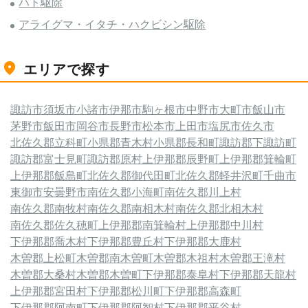
ハト駆除
アライグマ・イタチ・ハクビシン駆除
エリアで探す
諏訪市
須坂市
小諸市
伊那市
駒ヶ根市
中野市
大町市
飯山市
茅野市
飯田市
岡谷市
長野市
松本市
上田市
塩尻市
佐久市
北佐久郡立科町
小県郡青木村
小県郡長和町
諏訪郡下諏訪町
諏訪郡富士見町
諏訪郡原村
上伊那郡辰野町
上伊那郡箕輪町
上伊那郡飯島町
北佐久郡御代田町
北佐久郡軽井沢町
千曲市
東御市
安曇野市
南佐久郡小海町
南佐久郡川上村
南佐久郡南牧村
南佐久郡南相木村
南佐久郡北相木村
南佐久郡佐久穂町
上伊那郡南箕輪村
上伊那郡中川村
下伊那郡喬木村
下伊那郡豊丘村
下伊那郡大鹿村
木曽郡上松町
木曽郡南木曽町
木曽郡木祖村
木曽郡王滝村
木曽郡大桑村
木曽郡木曽町
下伊那郡泰阜村
下伊那郡天龍村
上伊那郡宮田村
下伊那郡松川町
下伊那郡高森町
下伊那郡阿南町
下伊那郡阿智村
下伊那郡平谷村