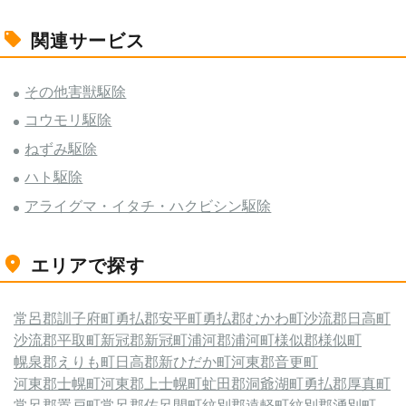
関連サービス
その他害獣駆除
コウモリ駆除
ねずみ駆除
ハト駆除
アライグマ・イタチ・ハクビシン駆除
エリアで探す
常呂郡訓子府町
勇払郡安平町
勇払郡むかわ町
沙流郡日高町
沙流郡平取町
新冠郡新冠町
浦河郡浦河町
様似郡様似町
幌泉郡えりも町
日高郡新ひだか町
河東郡音更町
河東郡士幌町
河東郡上士幌町
虻田郡洞爺湖町
勇払郡厚真町
常呂郡置戸町
常呂郡佐呂間町
紋別郡遠軽町
紋別郡湧別町