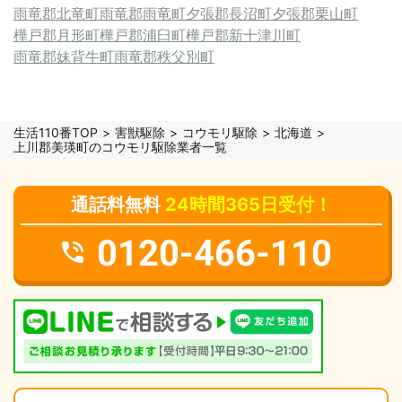
雨竜郡北竜町
雨竜郡雨竜町
夕張郡長沼町
夕張郡栗山町
樺戸郡月形町
樺戸郡浦臼町
樺戸郡新十津川町
雨竜郡妹背牛町
雨竜郡秩父別町
生活110番TOP
害獣駆除
コウモリ駆除
北海道
上川郡美瑛町のコウモリ駆除業者一覧
通話料無料
24時間365日受付！
0120-466-110