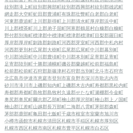
紋別郡滝上町
紋別郡興部町
紋別郡西興部村
紋別郡雄武町
網走郡大空町
虻田郡豊浦町
有珠郡壮瞥町
白老郡白老町
河東郡鹿追町
上川郡新得町
上川郡清水町
厚岸郡浜中町
川上郡標茶町
川上郡弟子屈町
阿寒郡鶴居村
白糠郡白糠町
野付郡別海町
標津郡中標津町
標津郡標津町
目梨郡羅臼町
厚岸郡厚岸町
釧路郡釧路町
河西郡芽室町
河西郡中札内村
河西郡更別村
広尾郡大樹町
広尾郡広尾町
中川郡幕別町
中川郡池田町
中川郡豊頃町
中川郡本別町
足寄郡足寄町
足寄郡陸別町
十勝郡浦幌町
磯谷郡蘭越町
松前郡福島町
松前郡松前町
石狩郡新篠津村
石狩郡当別町
北斗市
石狩市
北広島市
伊達市
恵庭市
登別市
富良野市
深川市
歌志内市
砂川市
滝川市
上磯郡知内町
上磯郡木古内町
寿都郡黒松内町
寿都郡寿都町
島牧郡島牧村
久遠郡せたな町
瀬棚郡今金町
奥尻郡奥尻町
爾志郡乙部町
檜山郡厚沢部町
檜山郡上ノ国町
檜山郡江差町
山越郡長万部町
二海郡八雲町
茅部郡森町
茅部郡鹿部町
亀田郡七飯町
千歳市
根室市
室蘭市
旭川市
小樽市
函館市
札幌市清田区
札幌市手稲区
札幌市厚別区
札幌市西区
札幌市南区
札幌市豊平区
札幌市白石区