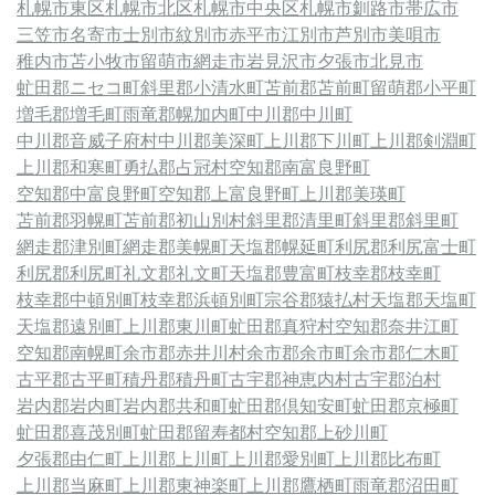
札幌市東区
札幌市北区
札幌市中央区
札幌市
釧路市
帯広市
三笠市
名寄市
士別市
紋別市
赤平市
江別市
芦別市
美唄市
稚内市
苫小牧市
留萌市
網走市
岩見沢市
夕張市
北見市
虻田郡ニセコ町
斜里郡小清水町
苫前郡苫前町
留萌郡小平町
増毛郡増毛町
雨竜郡幌加内町
中川郡中川町
中川郡音威子府村
中川郡美深町
上川郡下川町
上川郡剣淵町
上川郡和寒町
勇払郡占冠村
空知郡南富良野町
空知郡中富良野町
空知郡上富良野町
上川郡美瑛町
苫前郡羽幌町
苫前郡初山別村
斜里郡清里町
斜里郡斜里町
網走郡津別町
網走郡美幌町
天塩郡幌延町
利尻郡利尻富士町
利尻郡利尻町
礼文郡礼文町
天塩郡豊富町
枝幸郡枝幸町
枝幸郡中頓別町
枝幸郡浜頓別町
宗谷郡猿払村
天塩郡天塩町
天塩郡遠別町
上川郡東川町
虻田郡真狩村
空知郡奈井江町
空知郡南幌町
余市郡赤井川村
余市郡余市町
余市郡仁木町
古平郡古平町
積丹郡積丹町
古宇郡神恵内村
古宇郡泊村
岩内郡岩内町
岩内郡共和町
虻田郡倶知安町
虻田郡京極町
虻田郡喜茂別町
虻田郡留寿都村
空知郡上砂川町
夕張郡由仁町
上川郡上川町
上川郡愛別町
上川郡比布町
上川郡当麻町
上川郡東神楽町
上川郡鷹栖町
雨竜郡沼田町