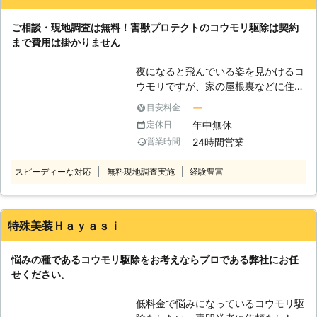
な恐怖からようやく解放され、担当してくれた方に感謝してい
間に近づく事はないでしょう。しかし
ます。
何らかの原因によって、正常な飛行が
ご相談・現地調査は無料！害獣プロテクトのコウモリ駆除は契約
できない場合は、落下したりぶつかっ
北海道
札幌市東区
2016年12月30日
まで費用は掛かりません
てしまうことがあり、人の手に触れる
機会が出来てしまいます。そんなコウ
夜になると飛んでいる姿を見かけるコ
モリに不用意に触れれば、威嚇として
ウモリですが、家の屋根裏などに住み
噛まれてしまうこともあります。コウ
着かれてしまうと、かなり厄介な害獣
ー
目安料金
モリはさまざまな菌を持ち、決して清
となることをご存知でしょうか。 コ
潔とはいえません。また破傷風と呼ば
年中無休
定休日
ウモリの被害で一番深刻なのが、糞や
れる重篤な症状になってしまうことも
24時間営業
営業時間
尿による被害です。コウモリは一日に
ありますので、自身での消毒だけにと
排泄する糞や尿の量が多く、少しの期
どまらず、適切な機関を利用し、ちゃ
スピーディーな対応
無料現地調査実施
経験豊富
間住み着かれただけでも悪臭や天井の
んとした治療を行うようにしましょ
建材の劣化を引き起こします。 しか
う。
も、コウモリの糞には多くの雑菌が含
まれているため、さまざまな感染症を
特殊美装Ｈａｙａｓｉ
引き起こす可能性があるのです。 早
く対応するために自力での駆除を考え
悩みの種であるコウモリ駆除をお考えならプロである弊社にお任
る方もいらっしゃるかもしれません。
せください。
しかし、ご自身での駆除はコウモリの
出入り口を塞いでいないなど、といっ
低料金で悩みになっているコウモリ駆
たミスがあると再発する可能性が高く