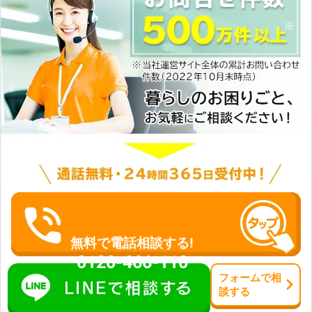
無料で電話相談する!
0120-466-110
フォーム
で
相
談
する