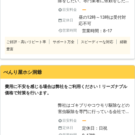
除をしたい、専門業者に依頼をしたい
なってしまいます。 駆除したと思い
ものの高くなりそう、そんな不安をお
込んで放置してしまい、いつの間にか
ー
目安料金
抱えなら弊社にお問い合わせくださ
状況が悪化していた……なんて事も考
昼の12時～13時は受付対
い。 弊社ではいくつものコウモリの
定休日
えられるのです。 そのため、コウモ
応不可
問題を解決してきた実績があり、駆除
リの気配を感じたらすぐに専門業者で
営業時間：8-17
営業時間
のサービスをお客様のご予算に寄り添
ある害獣プロテクトにご相談くださ
ってご提案させていただきます。 自
い。 弊社では発生しているコウモリ
ご好評・高いリピート率
サポート万全
スピーディーな対応
経験
分たちで行うコウモリ退治では効果が
を全て駆除したうえで、出入り口とな
豊富
出にくかったり、一時的に消えてもま
る箇所を全て封鎖。コウモリの嫌がる
た再発をするなどのお悩みも、プロに
薬剤を散布するなどしてコウモリの再
かかれば徹底駆除が可能です。 いつ
来を防ぎます。 確実にコウモリを駆
かは業者に依頼をしようと先延ばしを
べんり屋ホシ洞爺
除する害獣プロテクトには、この他に
してしまうと、騒音やフンによる衛生
も選ばれる理由があります。 【害獣
面での被害、ほかの害虫の発生など問
プロテクトが選ばれる理由】 〇写真
費用に不安を感じる場合は弊社をご利用ください！リーズナブル
題が大きくなりかねません。
撮影調査＆見積りは無料です。 害獣
価格で対策を行います。
プロテクトの現地調査は外観や内観を
見るだけではありません。被害のある
弊社はゴキブリやコウモリ駆除などの
天井裏、屋根裏まで入り込み、被害状
害虫駆除を専門に行っている会社で、
況をキチンと確認いたします。その際
北海道虻田郡を中心に活動を行なって
ー
目安料金
に写真を撮らせていただき、被害状況
います。害虫は人を不快にさせるだけ
定休日：日祝
定休日
をご説明、対処法とお見積りをご提示
でなく、建物自体にも被害をもたらす
営業時間