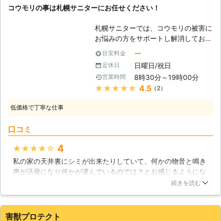
コウモリの事は札幌サニターにお任せください！
つでもどこでも遠慮なくご連絡くださ
い。 お電話一本で最短即日対応いた
札幌サニターでは、コウモリの被害に
します。 まずはお客様のご不安を解
お悩みの方をサポートし解消しており
消するために、現地調査や無料見積も
ます。コウモリに棲みつかれることに
りなどのご説明をいたします。 ※対応
ー
目安料金
より、病原菌や寄生虫といった危険か
エリア・加盟店・現場状況により、事
日曜日/祝日
定休日
ら糞尿による汚れやそこに集まる害虫
前にお客様にご確認したうえで調査・
8時30分～19時00分
営業時間
の被害と、さまざまな問題が発生して
見積もりに費用をいただく場合がござ
★★★★★
4.5
（2）
しまいます。当社は衛生問題に関して
います。
も深い知識を持ち合わせておりますの
低価格で丁寧な仕事
で、コウモリ被害に対して、臨機応変
に対処することが可能です。コウモリ
口コミ
駆除を避け、防除や対策に力を入れて
おりますので、動物愛護の観点でもご
4
★★★★★
安心ください。コウモリ被害にお悩み
私の家の天井裏にシミが出来たりしていて、何かの物音と鳴き
の方、あらかじめ対策をご検討中の方
声が活発になり何かが潜んでいるのでは？とお感じるようにな
は是非当社までご相談ください！お客
り、天井裏を覗いてみました。すると、コウモリがたくさんい
様のお悩みは当社が解消致します！
続きを読む
ました。コウモリは「鳥獣保護法」という制度があるので、無
【コウモリに噛まれたら】 コウモリ
謀に動けなくなり、ついには決断して業者に電話しました。捕
は、超音波により障害物を避けて移動
獲されたコウモリ全部でなんと100匹以上、体が凍り付くよう
しています。ですから、基本的には人
害獣プロテクト