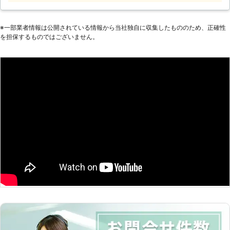
社のコウモリ駆除は、お客様のご予算
いものです。 中途半端な対策をおこ
に合わせたお手頃価格・明朗会計で、
ない、被害を長引かせてしまうよりコ
※⼀部業者情報は公開されている情報から当社独⾃に収集したもののため、正確性
安心してサービスを受けていただけま
ウモリを見つけたらすぐに害獣プロテ
を担保するものではございません。
す。 お客様のご自宅に合ったプラン
クトへご相談ください。 弊社には害
をご提供させていただくため、まずは
獣駆除歴10年の経験があります。 コ
お気軽にお問合せ下さい。
ウモリ駆除の業者の力をかりて、快適
な住空間を取り戻しましょう。