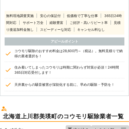
無料現地調査実施
安心の保証付
低価格で丁寧な仕事
365日24時
間対応
サポート万全
経験豊富
ご好評・高いリピート率
見積
り後追加料金無し
スピーディーな対応
キャンセル料なし
アピールポイント
コウモリ駆除のおすすめ料金は28,600円～（税込）。無料見積りで納
得の業者選択を！
住み着いてしまったコウモリは時期に関わらず対策が必須！24時間
365日対応受付します！
天井裏からの騒音被害が深刻化する前に、早めの駆除・予防を！
北海道上川郡美瑛町のコウモリ駆除業者一覧