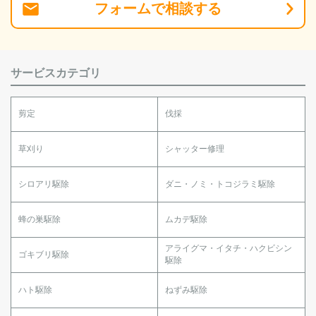
フォーム
で
相談
する
サービスカテゴリ
剪定
伐採
草刈り
シャッター修理
シロアリ駆除
ダニ・ノミ・トコジラミ駆除
蜂の巣駆除
ムカデ駆除
アライグマ・イタチ・ハクビシン
ゴキブリ駆除
駆除
ハト駆除
ねずみ駆除