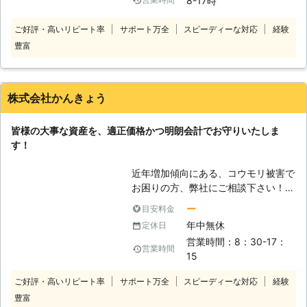
8-17時
させていただきます。 調査やお見積
可能性があるので早急な対策が必要で
りには費用は発生いたしません。完全
す。「屋根裏にコウモリがいてガサガ
ご好評・高いリピート率
サポート万全
スピーディーな対応
経験
無料ですのでお気軽にご依頼くださ
サうるさい」「ゴキブリホイホイなど
い。 〇最長5年の保証付き 作業完了
豊富
を置いているのに効果がない」「シロ
後の再発はお客様に付きまとう不安の
アリを見たので家の柱などが不安」な
一つではないでしょうか。害獣プロテ
ど、このようなお悩みはありません
クトでは万が一、再発した場合は、無
か。弊社はプロのスタッフが在籍して
株式会社かんきょう
料で再駆除させていただきます。安心
いますので、このようなお客様のお悩
してご依頼ください。 〇消臭、消毒
みを解決し、最適なサービスをリーズ
皆様の大事な資産を、適正価格かつ明朗会計でお守りいたしま
だけではありません！修繕まで丸ごと
ナブルな価格提供いたします。お悩み
す！
対応いたします。 害獣プロテクトの
がある場合はお気軽にご連絡くださ
スタッフには建築経験者が多く集まっ
い。
近年増加傾向にある、コウモリ被害で
ています。そのためコウモリの糞で劣
お困りの方、弊社にご相談下さい！
化した天井裏の修繕まで対応可能とな
コウモリのフンや、夜中の不気味な気
っています。本来であれば別々に頼ま
ー
目安料金
配は一刻も早く消し去りたいものです
なければいけない、害獣駆除と修繕を
年中無休
定休日
よね。放っておくと、フンによるアレ
トータルでご依頼できますので、余分
営業時間：8：30-17：
ルギーや感染症、またはダニやノミの
な手間を減らし修繕まで丸ごとご相談
営業時間
15
温床になってしまうこともあります。
いただけます。 コウモリはとても小
私共はコウモリ駆除をご希望のお客様
さく、小さな隙間からでも天井裏に入
ご好評・高いリピート率
サポート万全
スピーディーな対応
経験
の疑問や不安に、経験豊富な調査員が
りこんできます。その隙間を全て塞
豊富
丁寧に対応させていただきます。 弊
ぎ、再発を防止するのは素人では難し