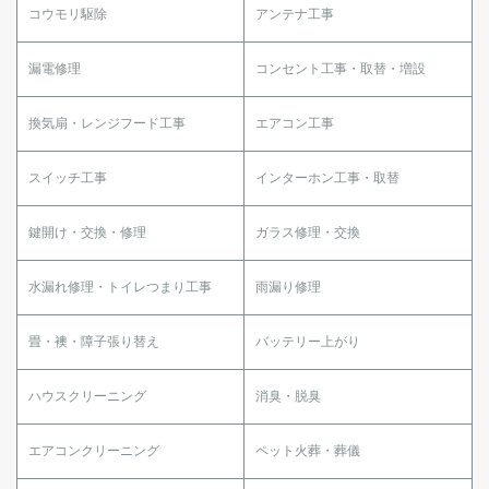
コウモリ駆除
アンテナ工事
漏電修理
コンセント工事・取替・増設
換気扇・レンジフード工事
エアコン工事
スイッチ工事
インターホン工事・取替
鍵開け・交換・修理
ガラス修理・交換
水漏れ修理・トイレつまり工事
雨漏り修理
畳・襖・障子張り替え
バッテリー上がり
ハウスクリーニング
消臭・脱臭
エアコンクリーニング
ペット火葬・葬儀