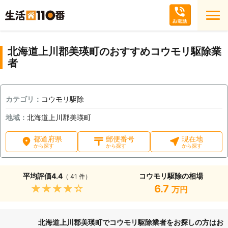
北海道上川郡美瑛町のおすすめコウモリ駆除業
者
カテゴリ：
コウモリ駆除
地域：
北海道上川郡美瑛町
都道府県
郵便番号
現在地
から探す
から探す
から探す
平均評価
4.4
コウモリ駆除の相場
（ 41 件）
★★★★★
6.7
万円
北海道上川郡美瑛町でコウモリ駆除業者をお探しの方はお