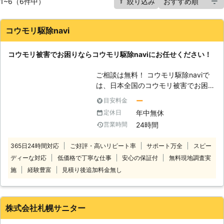
1~6（6件中）
絞り込み
コウモリ駆除navi
コウモリ被害でお困りならコウモリ駆除naviにお任せください！
ご相談は無料！ コウモリ駆除naviで
は、日本全国のコウモリ被害でお困
り、お悩みのお客様に対応！ 経験豊
ー
目安料金
富なスタッフがご自宅に住み着いたコ
年中無休
定休日
ウモリを迅速・丁寧に駆除いたします
24時間
営業時間
ので安心してお任せください。 万全
なサポートでお客様にコウモリ駆除サ
365日24時間対応
ご好評・高いリピート率
サポート万全
スピー
ービスを提供いたします。 いざとい
ディーな対応
低価格で丁寧な仕事
安心の保証付
無料現地調査実
うときはコウモリ駆除naviにご連絡く
ださい。 コウモリ駆除naviは、日本
施
経験豊富
見積り後追加料金無し
全国の加盟店と提携し、さまざまな地
域でご依頼を受け付けております。
また、お電話での相談は年中無休24
株式会社札幌サニター
時間対応で受け付けております。 ご
依頼しにくい早朝や深夜であろうとい