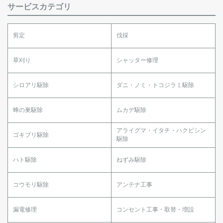
サービスカテゴリ
剪定
伐採
草刈り
シャッター修理
シロアリ駆除
ダニ・ノミ・トコジラミ駆除
蜂の巣駆除
ムカデ駆除
アライグマ・イタチ・ハクビシン
ゴキブリ駆除
駆除
ハト駆除
ねずみ駆除
コウモリ駆除
アンテナ工事
漏電修理
コンセント工事・取替・増設