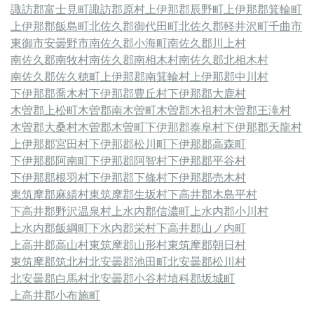
諏訪郡富士見町
諏訪郡原村
上伊那郡辰野町
上伊那郡箕輪町
上伊那郡飯島町
北佐久郡御代田町
北佐久郡軽井沢町
千曲市
東御市
安曇野市
南佐久郡小海町
南佐久郡川上村
南佐久郡南牧村
南佐久郡南相木村
南佐久郡北相木村
南佐久郡佐久穂町
上伊那郡南箕輪村
上伊那郡中川村
下伊那郡喬木村
下伊那郡豊丘村
下伊那郡大鹿村
木曽郡上松町
木曽郡南木曽町
木曽郡木祖村
木曽郡王滝村
木曽郡大桑村
木曽郡木曽町
下伊那郡泰阜村
下伊那郡天龍村
上伊那郡宮田村
下伊那郡松川町
下伊那郡高森町
下伊那郡阿南町
下伊那郡阿智村
下伊那郡平谷村
下伊那郡根羽村
下伊那郡下條村
下伊那郡売木村
東筑摩郡麻績村
東筑摩郡生坂村
下高井郡木島平村
下高井郡野沢温泉村
上水内郡信濃町
上水内郡小川村
上水内郡飯綱町
下水内郡栄村
下高井郡山ノ内町
上高井郡高山村
東筑摩郡山形村
東筑摩郡朝日村
東筑摩郡筑北村
北安曇郡池田町
北安曇郡松川村
北安曇郡白馬村
北安曇郡小谷村
埴科郡坂城町
上高井郡小布施町