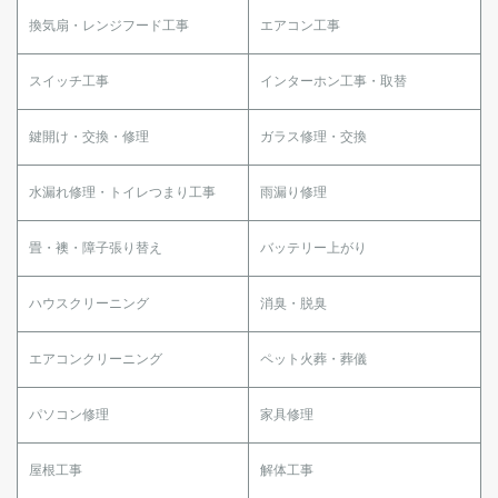
換気扇・レンジフード工事
エアコン工事
スイッチ工事
インターホン工事・取替
鍵開け・交換・修理
ガラス修理・交換
水漏れ修理・トイレつまり工事
雨漏り修理
畳・襖・障子張り替え
バッテリー上がり
ハウスクリーニング
消臭・脱臭
エアコンクリーニング
ペット火葬・葬儀
パソコン修理
家具修理
屋根工事
解体工事