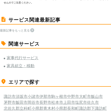
せんのでご注意ください。
サービス関連最新記事
最新記事をもっと見る
関連サービス
家事代行サービス
家具組立・移動
エリアで探す
諏訪市
須坂市
小諸市
伊那市
駒ヶ根市
中野市
大町市
飯山市
茅野市
飯田市
岡谷市
長野市
松本市
上田市
塩尻市
佐久市
北佐久郡立科町
小県郡青木村
小県郡長和町
諏訪郡下諏訪町