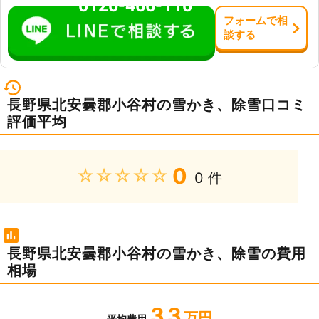
0120-466-110
フォーム
で
相
談
する
長野県北安曇郡小谷村の雪かき、除雪口コミ
評価平均
0
★★★★★
0 件
長野県北安曇郡小谷村の雪かき、除雪の費用
相場
3.3
万円
平均費用